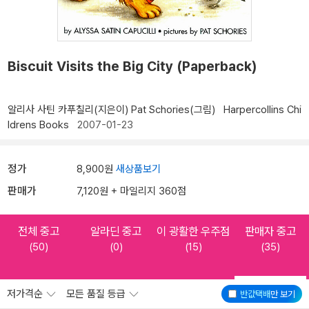
Biscuit Visits the Big City (Paperback)
알리사 사틴 카푸칠리(지은이)
Pat Schories(그림)
Harpercollins Chi
ldrens Books
2007-01-23
정가
8,900원
새상품보기
판매가
7,120원 + 마일리지 360점
전체 중고
알라딘 중고
이 광활한 우주점
판매자 중고
(50)
(0)
(15)
(35)
저가격순
모든 품질 등급
반값택배
만 보기