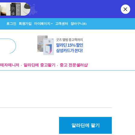
로그인
회원가입
마이페이지
고객센터
장바구니
(0)
판매자매니저
알라딘에 중고팔기
중고 전문셀러샵
알라딘에 팔기