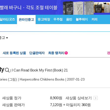
알라딘굿즈
중고매장
우주점
음반
블루레이
커피
온라인중고
중고
새로 등록된 상품
단골판매자
최종 땡처리
N
ty
I Can Read Book My First (Book) 21
|
ories
(그림) |
Harpercollins Childrens Books
| 2007-01-23
새상품 정가
8,900원
새상품 상세보기
새상품 판매가
7,120원 + 마일리지 360원