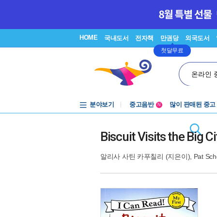
HOME
국내도서
전자책
만권당
외국도서
첫달무료
온라인 
분야보기
중고음반
많이 판매된 중고
N
1천원부터
중고음반
Biscuit Visits the Big Ci
알리사 사틴 카푸칠리
(지은이),
Pat Sch