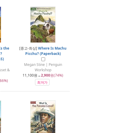
s the
[중고-최상]
Where Is Machu
?
Picchu? (Paperback)
S)
Megan Stine | Penguin
sset &
Workshop
11,100
원→
2,900
원(74%)
66%)
최저가