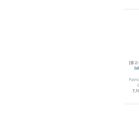
[중고
Is
Patri
7,1