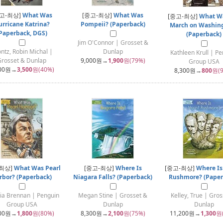
고-최상]
What Was
[중고-최상]
What Was
[중고-최상]
What Wa
rricane Katrina?
Pompeii? (Paperback)
March on Washin
Paperback, DGS)
(Paperback)
Jim O'Connor | Grosset &
ntz, Robin Michal |
Dunlap
Kathleen Krull | P
Grosset & Dunlap
9,000
원→
1,900
원(79%)
Group USA
00
원→
3,500
원(40%)
8,300
원→
800
원(9
-최상]
What Was Pearl
[중고-최상]
Where Is
[중고-최상]
Where Is
rbor? (Paperback)
Niagara Falls? (Paperback)
Rushmore? (Paper
cia Brennan | Penguin
Megan Stine | Grosset &
Kelley, True | Gro
Group USA
Dunlap
Dunlap
00
원→
1,800
원(80%)
8,300
원→
2,100
원(75%)
11,200
원→
1,300
원