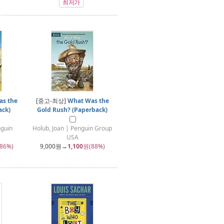
최저가
s the
[중고-최상]
What Was the
ack)
Gold Rush? (Paperback)
nguin
Holub, Joan | Penguin Group
USA
86%)
9,000
원→
1,100
원(88%)