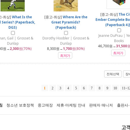
[중고-최상]
The Ci
고-최상]
What Is the
[중고-최상]
Where Are the
Ember Complete Bo
 Series? (Paperback,
Great Pyramids?
(Paperback 4
DGS)
(Paperback)
Jeanne DuPrau | Ye
an, Gail | Grosset &
Dorothy Hoobler | Grosset &
Books
Dunlap
Dunlap
46,700
원→
31,500
원
00
원→
2,300
원(70%)
8,300
원→
1,700
원(80%)
최저가
최저가
전체선택
장
1
2
3
4
5
6
7
8
9
10
11~1
침
청소년 보호정책
중고매장
제휴·마케팅 안내
판매자 매니저
출판사·
고객