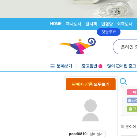
HOME
국내도서
전자책
만권당
외국도서
첫달무료
온라인 
분야보기
중고음반
많이 판매된 중고
N
1천원부터
중고음반
판매자 상품
모두보기
배
최소
출고
이 분야
pood0810
실버셀러