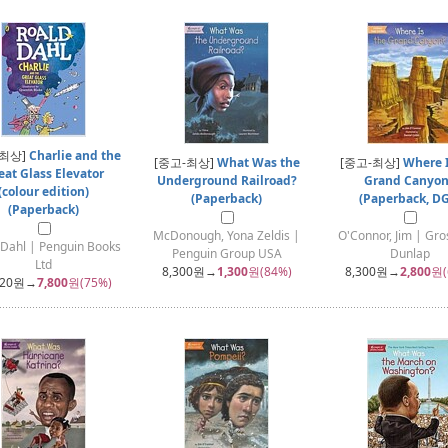
-최상]
Charlie and the
[중고-최상]
What Was the
[중고-최상]
Where I
eat Glass Elevator
Underground Railroad?
Grand Canyon
(colour edition)
(Paperback)
(Paperback, DG
(Paperback)
McDonough, Yona Zeldis |
O'Connor, Jim | Gro
 Dahl | Penguin Books
Penguin Group USA
Dunlap
Ltd
8,300
원→
1,300
원(84%)
8,300
원→
2,800
원(
820
원→
7,800
원(75%)