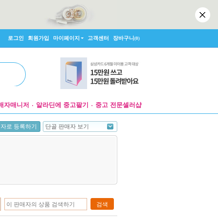
로그인
회원가입
마이페이지
고객센터
장바구니
(0)
매자매니저
알라딘에 중고팔기
중고 전문셀러샵
단골 판매자 보기
매자로 등록하기
검색