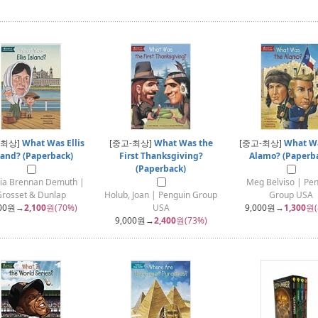
-최상]
What Was Ellis
[중고-최상]
What Was the
[중고-최상]
What Wa
land? (Paperback)
First Thanksgiving?
Alamo? (Paperb
(Paperback)
cia Brennan Demuth |
Meg Belviso | Pe
Grosset & Dunlap
Holub, Joan | Penguin Group
Group USA
00
원→
2,100
원(70%)
USA
9,000
원→
1,300
원(
9,000
원→
2,400
원(73%)