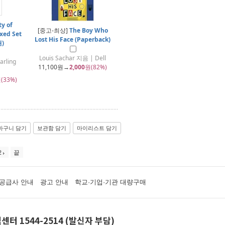
ty of
[중고-최상]
The Boy Who
xed Set
Lost His Face (Paperback)
권)
Louis Sachar 지음 | Dell
arling
11,100
원→
2,000
원(82%)
(33%)
바구니 담기
보관함 담기
마이리스트 담기
2
끝
공급사 안내
광고 안내
학교·기업·기관 대량구매
센터 1544-2514 (발신자 부담)