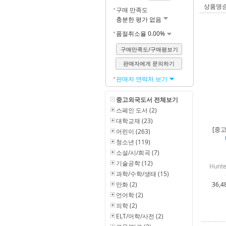
상품명
구매 만족도
충분한 평가 없음
품절취소율 0.00%
구매만족도/구매평보기
판매자에게 문의하기
판매자 연락처 보기
중고외국도서 전체보기
스페인 도서 (2)
대학교재 (23)
[중고
어린이 (263)
청소년 (119)
소설/시/희곡 (7)
기술공학 (12)
Hunter
과학/수학/생태 (15)
만화 (2)
36,4
언어학 (2)
의학 (2)
ELT/어학/사전 (2)