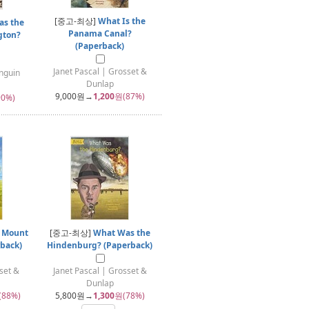
[중고-최상]
What Is the
s the
Panama Canal?
gton?
(Paperback)
Janet Pascal | Grosset &
enguin
Dunlap
9,000
원→
1,200
원(87%)
0%)
 Mount
[중고-최상]
What Was the
back)
Hindenburg? (Paperback)
sset &
Janet Pascal | Grosset &
Dunlap
(88%)
5,800
원→
1,300
원(78%)