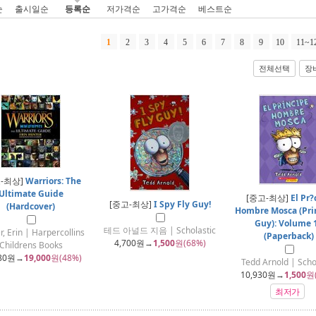
순
출시일순
등록순
저가격순
고가격순
베스트순
1
2
3
4
5
6
7
8
9
10
11~1
전체선택
장
-최상]
Warriors: The
Ultimate Guide
[중고-최상]
El Pr?
[중고-최상]
I Spy Fly Guy!
(Hardcover)
Hombre Mosca (Prin
Guy): Volume 
테드 아널드 지음 | Scholastic
, Erin | Harpercollins
(Paperback)
4,700
원→
1,500
원(68%)
Childrens Books
80
원→
19,000
원(48%)
Tedd Arnold | Scho
10,930
원→
1,500
원
최저가