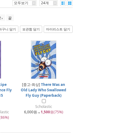
모두보기
24개
2
끝
바구니 담기
보관함 담기
마이리스트 담기
cipe
[중고-최상]
There Was an
ce Fly
Old Lady Who Swallowed
15
Fly Guy (Paperback)
Scholastic
lastic
6,000
원→
1,500
원(75%)
(86%)