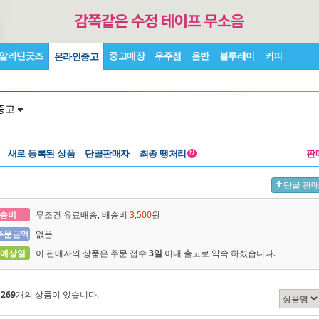
알라딘굿즈
중고매장
우주점
음반
블루레이
커피
온라인중고
중고
새로 등록된 상품
단골판매자
최종 땡처리
판
N
단골 판
송비
무조건 유료배송, 배송비
3,500
원
주문금액
없음
 예상일
이 판매자의 상품은 주문 접수
3일
이내 출고로 약속 하셨습니다.
에
269
개의 상품이 있습니다.