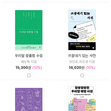
우리말 맞춤법 수업
쓰잘데기 있는 사전
배상복 지음
양민호.최민경 지음
15,300
원
(10%)
16,020
원
(10%)