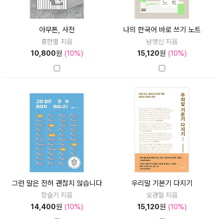
아무튼, 사전
나의 한국어 바로 쓰기 노트
홍한별 지음
남영신 지음
10,800
원
(10%)
15,120
원
(10%)
그런 말은 전혀 괜찮지 않습니다
우리말 기본기 다지기
장슬기 지음
오경철 지음
14,400
원
(10%)
15,120
원
(10%)