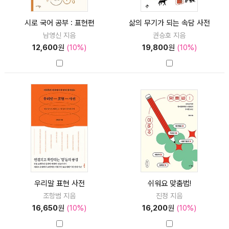
시로 국어 공부 : 표현편
삶의 무기가 되는 속담 사전
남영신 지음
권승호 지음
12,600
원
(10%)
19,800
원
(10%)
우리말 표현 사전
쉬워요 맞춤법!
조항범 지음
진정 지음
16,650
원
(10%)
16,200
원
(10%)