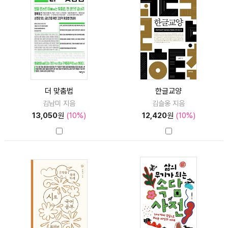
더 맞춤법
한글교양
김남미 지음
김슬옹 지음
13,050
원
(10%)
12,420
원
(10%)