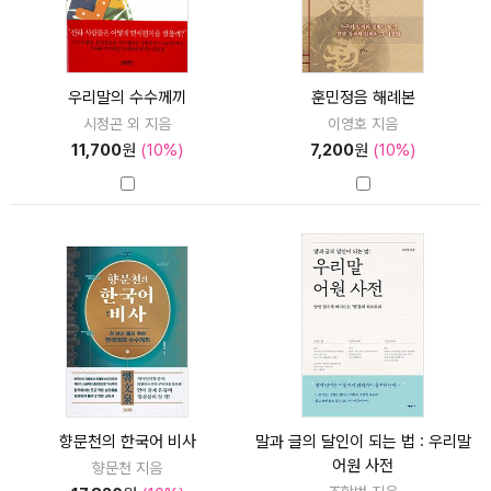
우리말의 수수께끼
훈민정음 해례본
시정곤 외 지음
이영호 지음
11,700
원
(10%)
7,200
원
(10%)
향문천의 한국어 비사
말과 글의 달인이 되는 법 : 우리말
어원 사전
향문천 지음