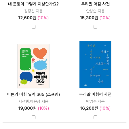
내 문장이 그렇게 이상한가요?
우리말 어감 사전
김정선 지음
안상순 지음
12,600
원
(10%)
15,300
원
(10%)
어른의 어휘 일력 365 (스프링)
우리말 어휘력 사전
서선행.이은정 지음
박영수 지음
19,800
원
(10%)
16,200
원
(10%)