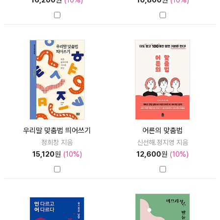
우리말 맞춤법 띄어쓰기
어른의 맞춤법
정희창 지음
신선해.정지영 지음
15,120
원
(10%)
12,600
원
(10%)