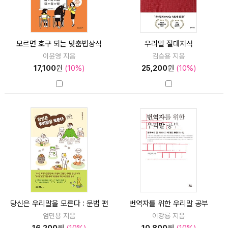
모르면 호구 되는 맞춤법상식
우리말 절대지식
이윤영 지음
김승용 지음
17,100
원
(10%)
25,200
원
(10%)
당신은 우리말을 모른다 : 문법 편
번역자를 위한 우리말 공부
엄민용 지음
이강룡 지음
16,200
원
(10%)
10,800
원
(10%)