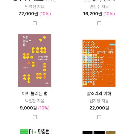
남영신 지음
변정수 지음
72,000
원
(10%)
16,200
원
(10%)
어휘 늘리는 법
말소리의 이해
박일환 지음
신지영 지음
9,000
원
(10%)
22,000
원