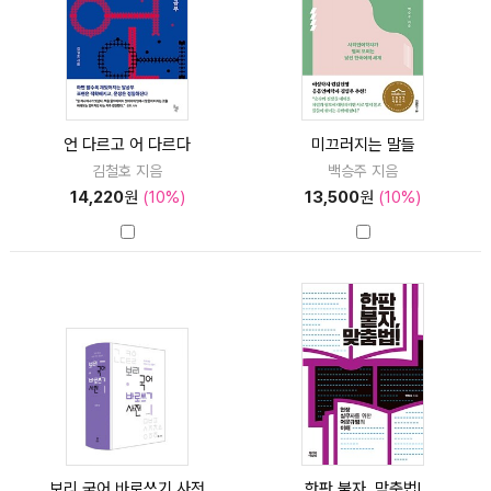
언 다르고 어 다르다
미끄러지는 말들
김철호 지음
백승주 지음
14,220
원
(10%)
13,500
원
(10%)
보리 국어 바로쓰기 사전
한판 붙자, 맞춤법!