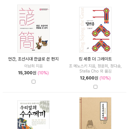
언간, 조선시대 한글로 쓴 편지
킹 세종 더 그레이트
이남희 지음
조 메노스키 지음, 정윤희, 정다솜,
Stella Cho 외 옮김
15,300
원
(10%)
12,600
원
(10%)