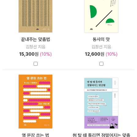
끝내주는 맞춤법
동사의 맛
김정선 지음
김정선 지음
15,300
원
(10%)
12,600
원
(10%)
열 문장 쓰는 법
썸 탈 때 틀리면 정떨어지는 맞춤