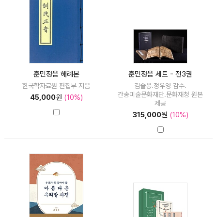
훈민정음 해례본
훈민정음 세트 - 전3권
한국학자료원 편집부 지음
김슬옹.정우영 감수.
간송미술문화재단.문화재청 원본
45,000
원
(10%)
제공
315,000
원
(10%)