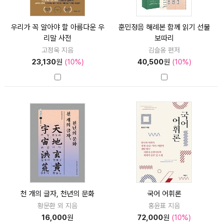
우리가 꼭 알아야 할 아름다운 우
훈민정음 해례본 함께 읽기 선물
리말 사전
보따리
고정욱 지음
김슬옹 편저
23,130
원
(10%)
40,500
원
(10%)
천 개의 글자, 천년의 문화
국어 어휘론
황문환 외 지음
홍윤표 지음
16,000
원
72,000
원
(10%)