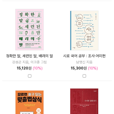
정확한 말, 세련된 말, 배려의 말
시로 국어 공부 : 조사·어미편
강성곤 지음, 이크종 그림
남영신 지음
15,120
원
(10%)
15,300
원
(10%)