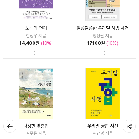
노래의 언어
알쏭달쏭한 우리말 해방 사전
한성우 지음
양성필 지음
14,400
원
(10%)
17,100
원
(10%)
뒤로가
다정한 맞춤법
우리말 궁합 사전
공유하기
기
김주절 지음
여규병 지음