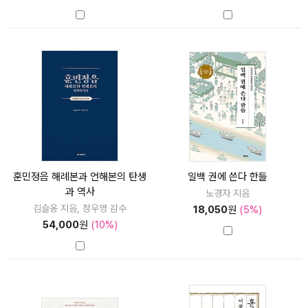
훈민정음 해례본과 언해본의 탄생
일백 권에 쓴다 한들
과 역사
노경자 지음
김슬옹 지음, 정우영 감수
18,050
원
(5%)
54,000
원
(10%)