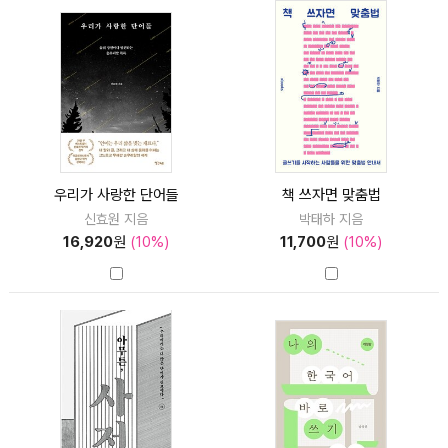
우리가 사랑한 단어들
책 쓰자면 맞춤법
신효원 지음
박태하 지음
16,920
원
(10%)
11,700
원
(10%)