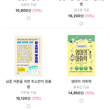
법
김정선 지음
김다경 지음
10,800
원
(10%)
16,200
원
(10%)
요즘 어른을 위한 최소한의 맞춤
엄마의 어휘력
법
표유진 지음
이주윤 지음
14,850
원
(10%)
15,120
원
(10%)