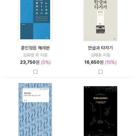
훈민정음 해례본
한글과 타자기
김유범 외 지음
김태호 지음
23,750
원
(5%)
16,650
원
(10%)