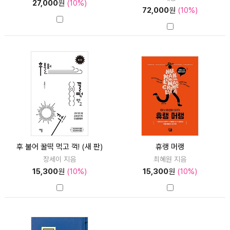
27,000
원
(10%)
72,000
원
(10%)
후 불어 꿀떡 먹고 꺽! (새 판)
휴랭 머랭
장세이 지음
최혜원 지음
15,300
원
(10%)
15,300
원
(10%)