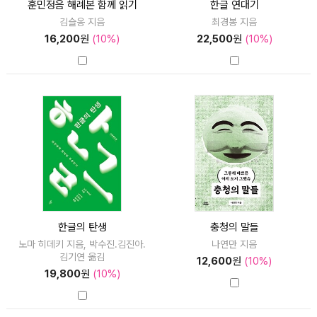
훈민정음 해례본 함께 읽기
한글 연대기
김슬옹 지음
최경봉 지음
16,200
원
(10%)
22,500
원
(10%)
한글의 탄생
충청의 말들
노마 히데키 지음, 박수진.김진아.
나연만 지음
김기연 옮김
12,600
원
(10%)
19,800
원
(10%)