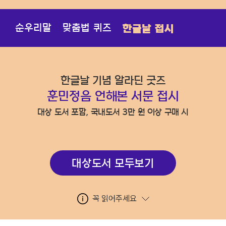
순우리말
맞춤법 퀴즈
한글날 접시
한글날 기념 알라딘 굿즈
훈민정음 언해본 서문 접시
자세히보기
대상 도서 포함, 국내도서 3만 원 이상 구매 시
대상도서 모두보기
꼭 읽어주세요