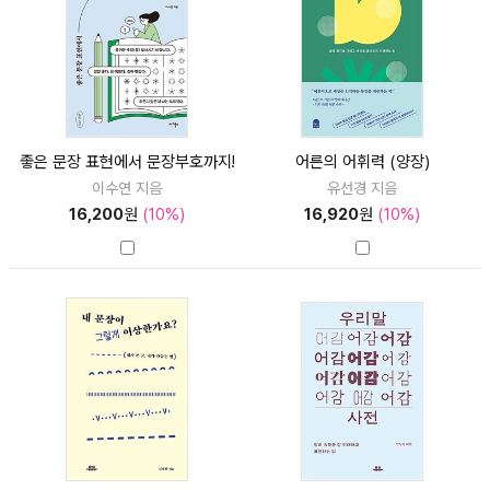
좋은 문장 표현에서 문장부호까지!
어른의 어휘력 (양장)
이수연 지음
유선경 지음
16,200
원
(10%)
16,920
원
(10%)