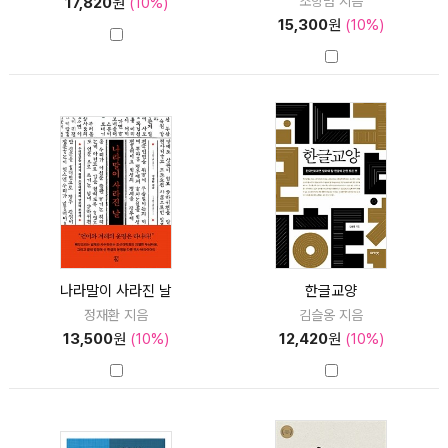
조항범 지음
17,820
원
(10%)
15,300
원
(10%)
나라말이 사라진 날
한글교양
정재환 지음
김슬옹 지음
13,500
원
(10%)
12,420
원
(10%)