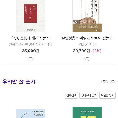
한글, 소통과 배려의 문자
훈민정음은 어떻게 만들어 졌는가
한국학중앙연구원 장서각 지음
김순기 지음
35,000
원
20,700
원
(10%)
우리말 잘 쓰기
+모두보기
전체선택
장바구니 담기
보관함 담기