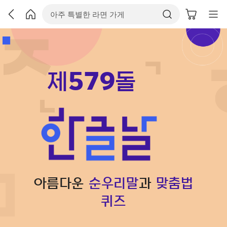
제
579
돌
아름다운
순우리말
과
맞춤법
퀴즈