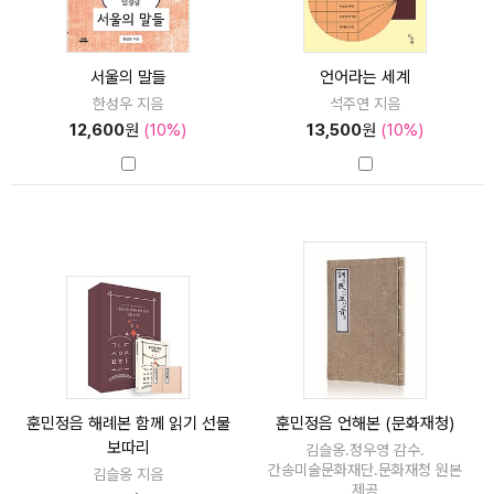
서울의 말들
언어라는 세계
한성우 지음
석주연 지음
12,600
원
(10%)
13,500
원
(10%)
훈민정음 해례본 함께 읽기 선물
훈민정음 언해본 (문화재청)
보따리
김슬옹.정우영 감수.
간송미술문화재단.문화재청 원본
김슬옹 지음
제공