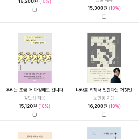
형철 해제
16,200
원
(10%)
15,300
원
(10%)
우리는 조금 더 다정해도 됩니다
나라를 위해서 일한다는 거짓말
김민섭 지음
노한동 지음
15,120
원
(10%)
16,200
원
(10%)