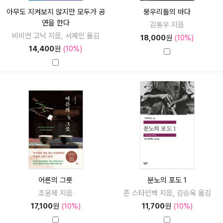
아무도 지켜보지 않지만 모두가 공
뭉우리돌의 바다
연을 한다
김동우 지음
비비언 고닉 지음, 서제인 옮김
18,000
원
(10%)
14,400
원
(10%)
어른의 그릇
분노의 포도 1
조윤제 지음
존 스타인벡 지음, 김승욱 옮김
17,100
원
(10%)
11,700
원
(10%)