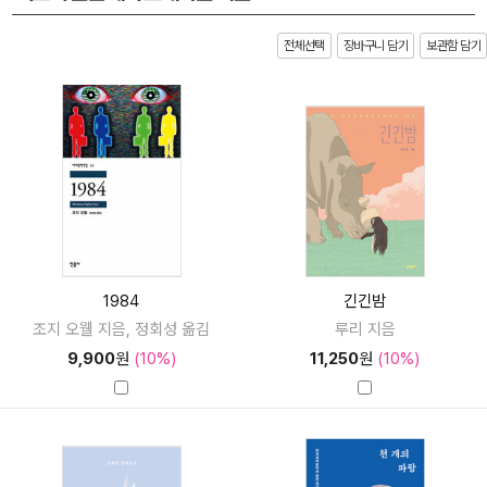
전체선택
장바구니 담기
보관함 담기
1984
긴긴밤
조지 오웰 지음, 정회성 옮김
루리 지음
9,900
원
(10%)
11,250
원
(10%)