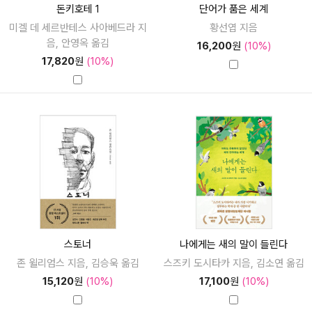
돈키호테 1
단어가 품은 세계
미겔 데 세르반테스 사아베드라 지
황선엽 지음
음, 안영옥 옮김
16,200
원
(10%)
17,820
원
(10%)
스토너
나에게는 새의 말이 들린다
존 윌리엄스 지음, 김승욱 옮김
스즈키 도시타카 지음, 김소연 옮김
15,120
원
(10%)
17,100
원
(10%)