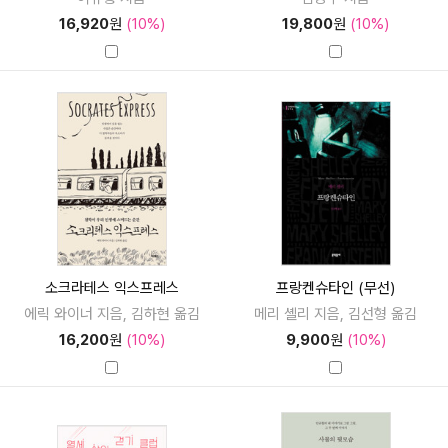
16,920
원
(10%)
19,800
원
(10%)
소크라테스 익스프레스
프랑켄슈타인 (무선)
에릭 와이너 지음, 김하현 옮김
메리 셸리 지음, 김선형 옮김
16,200
원
(10%)
9,900
원
(10%)