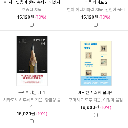
이 지랄맞음이 쌓여 축제가 되겠지
리틀 라이프 2
조승리 지음
한야 야나기하라 지음, 권진아 옮김
15,120
원
(10%)
15,120
원
(10%)
독학이라는 세계
쾌적한 사회의 불쾌함
시라토리 하루히코 지음, 양필성 옮
구마시로 도루 지음, 이정미 옮김
김
18,900
원
(10%)
16,020
원
(10%)