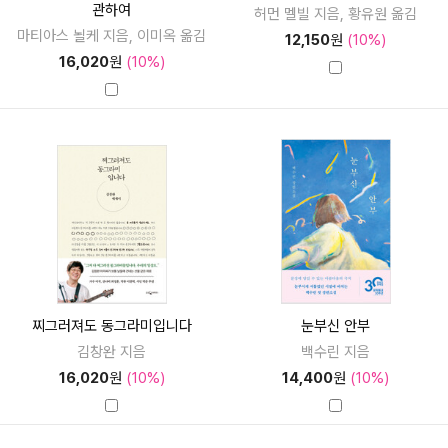
관하여
허먼 멜빌 지음, 황유원 옮김
마티아스 뇔케 지음, 이미옥 옮김
12,150
원
(10%)
16,020
원
(10%)
찌그러져도 동그라미입니다
눈부신 안부
김창완 지음
백수린 지음
16,020
원
(10%)
14,400
원
(10%)