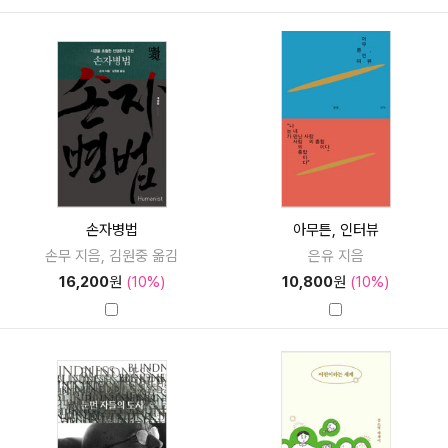
손자병법
아무튼, 인터뷰
손무 지음, 김원중 옮김
은유 지음
16,200
원
(10%)
10,800
원
(10%)