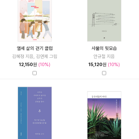
열세 살의 걷기 클럽
사물의 뒷모습
김혜정 지음, 김연제 그림
안규철 지음
12,150
원
(10%)
15,120
원
(10%)