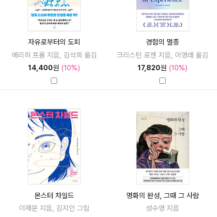
자유로부터의 도피
경험의 멸종
에리히 프롬 지음, 김석희 옮김
크리스틴 로젠 지음, 이영래 옮김
14,400
원
(10%)
17,820
원
(10%)
몬스터 차일드
명화의 완성, 그때 그 사람
이재문 지음, 김지인 그림
성수영 지음