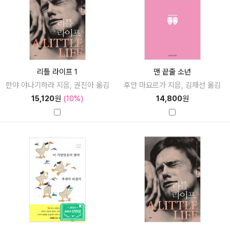
리틀 라이프 1
맨 끝줄 소년
한야 야나기하라 지음, 권진아 옮김
후안 마요르가 지음, 김재선 옮김
15,120
원
(10%)
14,800
원