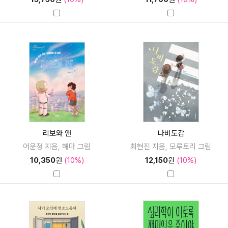
리보와 앤
나비도감
어윤정 지음, 해마 그림
최현진 지음, 모루토리 그림
10,350
원
(10%)
12,150
원
(10%)