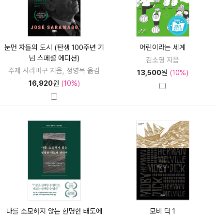
눈먼 자들의 도시 (탄생 100주년 기
어린이라는 세계
념 스페셜 에디션)
김소영 지음
주제 사라마구 지음, 정영목 옮김
13,500
원
(10%)
16,920
원
(10%)
나를 소모하지 않는 현명한 태도에
모비 딕 1