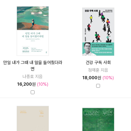
만일 내가 그때 내 말을 들어줬더라
건강 구독 사회
면
정재훈 지음
나종호 지음
18,000
원
(10%)
16,200
원
(10%)