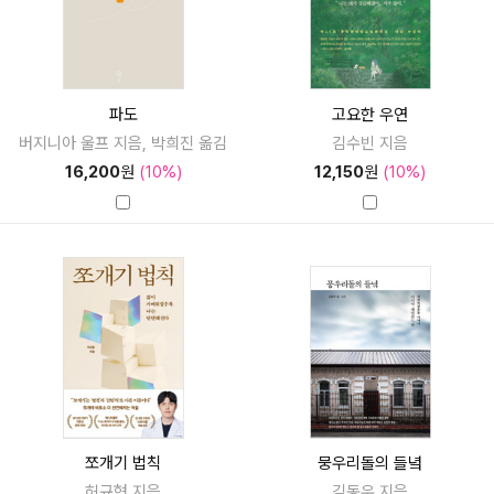
파도
고요한 우연
버지니아 울프 지음, 박희진 옮김
김수빈 지음
16,200
원
(10%)
12,150
원
(10%)
쪼개기 법칙
뭉우리돌의 들녘
허규형 지음
김동우 지음