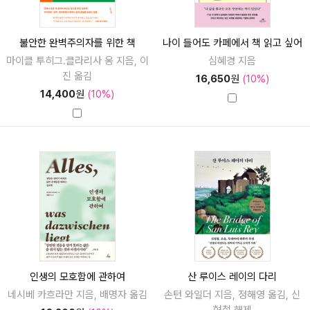
불안한 완벽주의자를 위한 책
나이 들어도 카페에서 책 읽고 싶어
마이클 투히그.클라리사 옹 지음, 이
심혜경 지음
진 옮김
16,650
원
(10%)
14,400
원
(10%)
인생의 모호함에 관하여
산 루이스 레이의 다리
네시베 카흐라만 지음, 배명자 옮김
손턴 와일더 지음, 정해영 옮김, 신