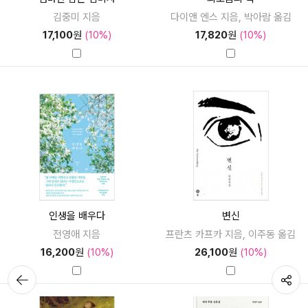
김중미 지음
다이앤 엔스 지음, 박아람 옮김
17,100
원
(10%)
17,820
원
(10%)
인생을 배우다
변신
전영애 지음
프란츠 카프카 지음, 이주동 옮김
16,200
원
(10%)
26,100
원
(10%)
뒤로가
공유하기
기