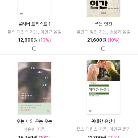
올리버 트위스트 1
쓰는 인간
찰스 디킨스 지음, 이인규 옮김
롤런드 앨런 지음, 손성화 옮김
12,600
원
(10%)
21,600
원
(10%)
우는 나와 우는 우는
위대한 유산 1
하은빈 지음
찰스 디킨스 지음, 이인규 옮김
15,750
원
(10%)
11,700
원
(10%)