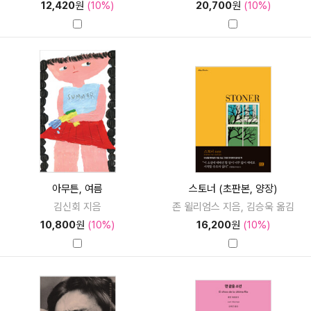
12,420
원
(10%)
20,700
원
(10%)
아무튼, 여름
스토너 (초판본, 양장)
김신회 지음
존 윌리엄스 지음, 김승욱 옮김
10,800
원
(10%)
16,200
원
(10%)