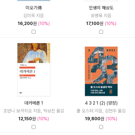
미오기傳
인생의 해상도
김미옥 지음
유병욱 지음
16,200
원
(10%)
17,100
원
(10%)
데카메론 1
4 3 2 1 (2) (양장)
조반니 보카치오 지음, 박상진 옮김
폴 오스터 지음, 김현우 옮김
12,150
원
(10%)
19,800
원
(10%)