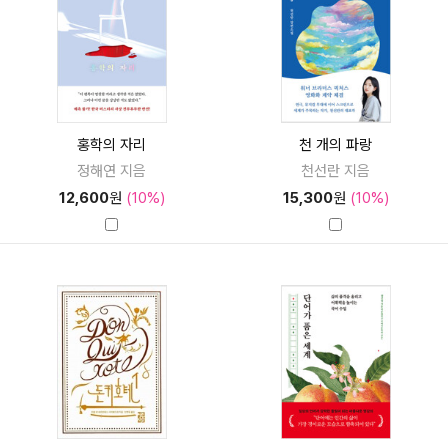
홍학의 자리
천 개의 파랑
정해연 지음
천선란 지음
12,600
원
(10%)
15,300
원
(10%)