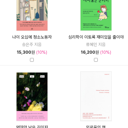
나이 오십에 청소노동자
심리학이 이토록 재미있을 줄이야
송은주 지음
류혜인 지음
15,300
원
(10%)
16,200
원
(10%)
엄마만 남은 김미자
외로움의 책