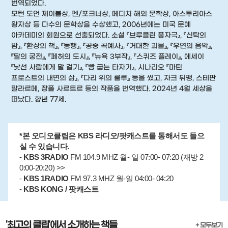
번역되었다.
모턴 도언 제이블상, 펜/포크너상, 메디치 해외 문학상, 아스투리아스
왕자상 등 다수의 문학상을 수상했고, 2006년에는 미국 문예
아카데미의 회원으로 선출되었다. 소설 『브루클린 풍자극』, 『신탁의
밤』, 『환상의 책』, 『동행』, 『공중 곡예사』, 『거대한 괴물』, 『우연의 음악』,
『달의 궁전』, 『폐허의 도시』, 『뉴욕 3부작』, 『스퀴즈 플레이』, 에세이
『낯선 사람에게 말 걸기』, 『빵 굽는 타자기』, 시나리오 『마틴
프로스트의 내면의 삶』, 『다리 위의 룰루』 등을 썼고, 자크 뒤팽, 스테판
말라르메, 장폴 사르트르 등의 작품을 번역했다. 2024년 4월 세상을
떠났다. 향년 77세.
*본 오디오클립은 KBS 라디오/팟캐스트를 통해서도 들으
실 수 있습니다.
-
KBS 3RADIO
FM 104.9 MHZ 월- 일 07:00- 07:20 (재방 2
0:00-20:20) >>
-
KBS 1RADIO
FM 97.3 MHZ 월-일 04:00- 04:20
-
KBS KONG / 팟캐스트
'최고의 클립'에서 소개하는 책들
+ 모두보기