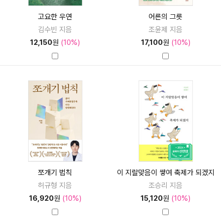
고요한 우연
어른의 그릇
김수빈 지음
조윤제 지음
12,150
원
(10%)
17,100
원
(10%)
쪼개기 법칙
이 지랄맞음이 쌓여 축제가 되겠지
허규형 지음
조승리 지음
16,920
원
(10%)
15,120
원
(10%)