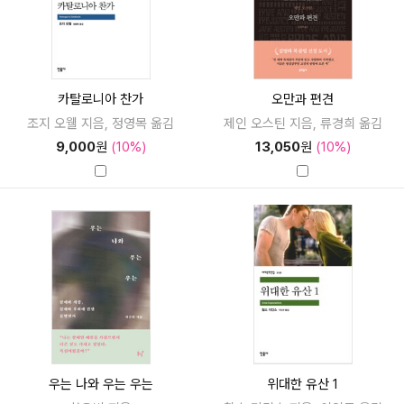
카탈로니아 찬가
오만과 편견
조지 오웰 지음, 정영목 옮김
제인 오스틴 지음, 류경희 옮김
9,000
원
(10%)
13,050
원
(10%)
우는 나와 우는 우는
위대한 유산 1