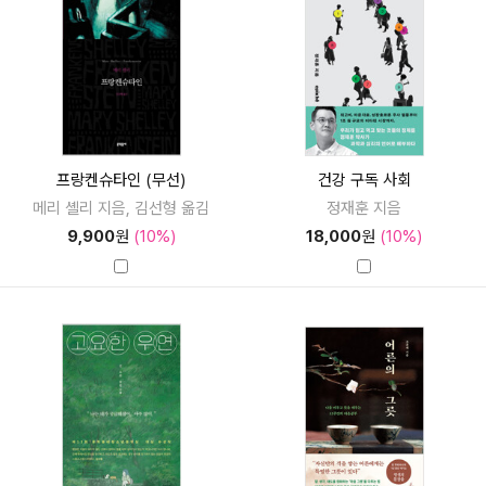
프랑켄슈타인 (무선)
건강 구독 사회
메리 셸리 지음, 김선형 옮김
정재훈 지음
9,900
원
(10%)
18,000
원
(10%)