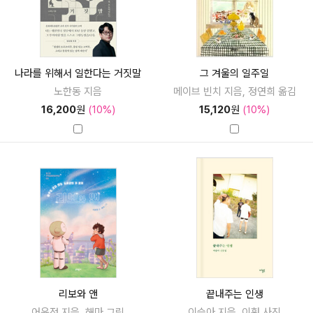
나라를 위해서 일한다는 거짓말
그 겨울의 일주일
노한동 지음
메이브 빈치 지음, 정연희 옮김
16,200
원
(10%)
15,120
원
(10%)
리보와 앤
끝내주는 인생
어윤정 지음, 해마 그림
이슬아 지음, 이훤 사진