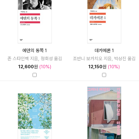
에덴의 동쪽 1
데카메론 1
존 스타인벡 지음, 정회성 옮김
조반니 보카치오 지음, 박상진 옮김
12,600
원
(10%)
12,150
원
(10%)