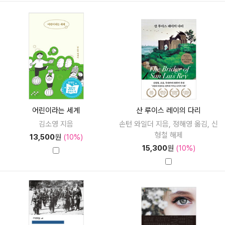
어린이라는 세계
산 루이스 레이의 다리
김소영 지음
손턴 와일더 지음, 정해영 옮김, 신
형철 해제
13,500
원
(10%)
15,300
원
(10%)