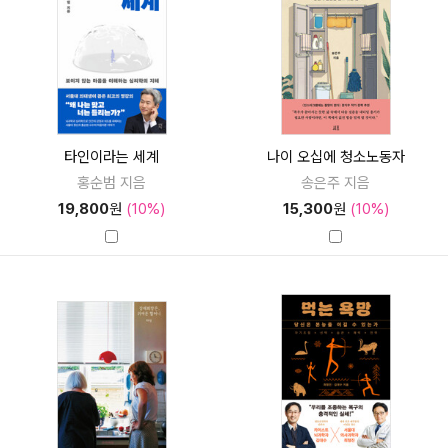
타인이라는 세계
나이 오십에 청소노동자
홍순범 지음
송은주 지음
19,800
원
(10%)
15,300
원
(10%)