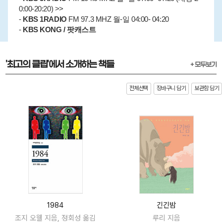
0:00-20:20) >>
-
KBS 1RADIO
FM 97.3 MHZ 월-일 04:00- 04:20
-
KBS KONG / 팟캐스트
'최고의 클립'에서 소개하는 책들
+ 모두보기
전체선택
장바구니 담기
보관함 담기
1984
긴긴밤
조지 오웰 지음, 정회성 옮김
루리 지음