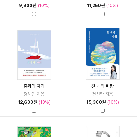
9,900
원
(10%)
11,250
원
(10%)
홍학의 자리
천 개의 파랑
정해연 지음
천선란 지음
12,600
원
(10%)
15,300
원
(10%)