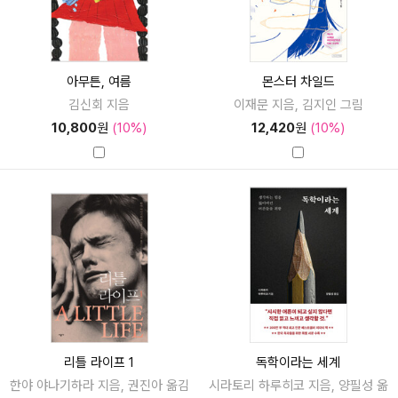
아무튼, 여름
몬스터 차일드
김신회 지음
이재문 지음, 김지인 그림
10,800
원
(10%)
12,420
원
(10%)
리틀 라이프 1
독학이라는 세계
한야 야나기하라 지음, 권진아 옮김
시라토리 하루히코 지음, 양필성 옮