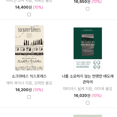
비비언 고닉 지음, 서제인 옮김
16,650
원
(10%)
14,400
원
(10%)
소크라테스 익스프레스
나를 소모하지 않는 현명한 태도에
관하여
에릭 와이너 지음, 김하현 옮김
마티아스 뇔케 지음, 이미옥 옮김
16,200
원
(10%)
16,020
원
(10%)