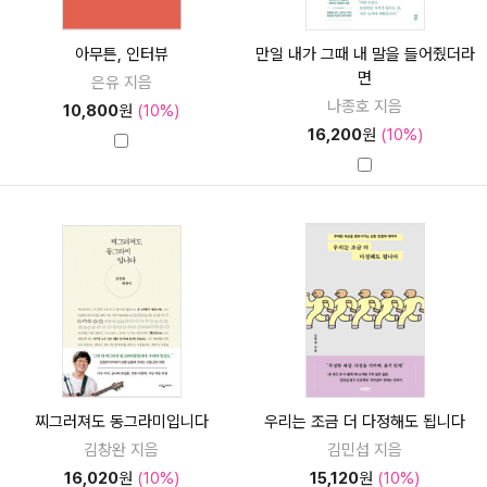
아무튼, 인터뷰
만일 내가 그때 내 말을 들어줬더라
면
은유 지음
나종호 지음
10,800
원
(10%)
16,200
원
(10%)
찌그러져도 동그라미입니다
우리는 조금 더 다정해도 됩니다
김창완 지음
김민섭 지음
16,020
원
(10%)
15,120
원
(10%)