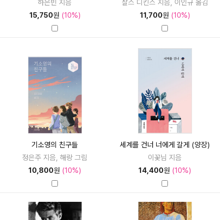
하은빈 지음
찰스 디킨스 지음, 이인규 옮김
15,750
원
(10%)
11,700
원
(10%)
기소영의 친구들
세계를 건너 너에게 갈게 (양장)
정은주 지음, 해랑 그림
이꽃님 지음
10,800
원
(10%)
14,400
원
(10%)