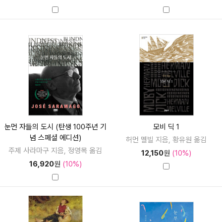
눈먼 자들의 도시 (탄생 100주년 기
모비 딕 1
념 스페셜 에디션)
허먼 멜빌 지음, 황유원 옮김
주제 사라마구 지음, 정영목 옮김
12,150
원
(10%)
16,920
원
(10%)