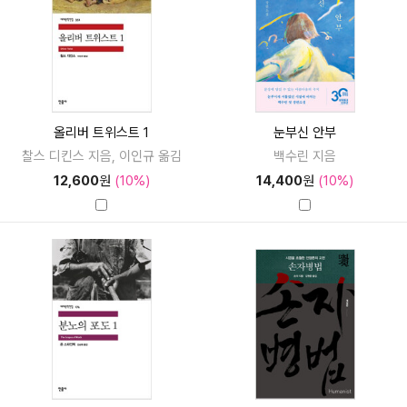
올리버 트위스트 1
눈부신 안부
찰스 디킨스 지음, 이인규 옮김
백수린 지음
12,600
원
(10%)
14,400
원
(10%)