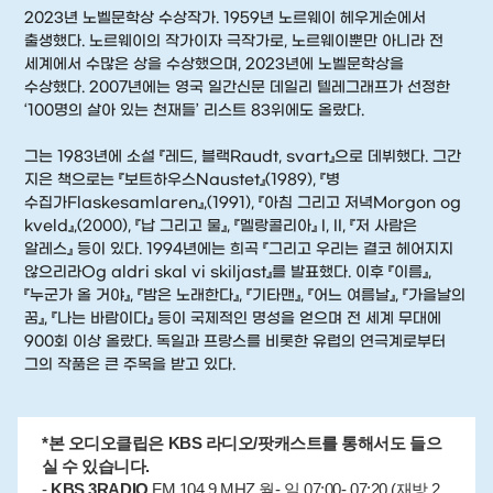
2023년 노벨문학상 수상작가. 1959년 노르웨이 헤우게순에서
출생했다. 노르웨이의 작가이자 극작가로, 노르웨이뿐만 아니라 전
세계에서 수많은 상을 수상했으며, 2023년에 노벨문학상을
수상했다. 2007년에는 영국 일간신문 데일리 텔레그래프가 선정한
‘100명의 살아 있는 천재들’ 리스트 83위에도 올랐다.
그는 1983년에 소설 『레드, 블랙Raudt, svart』으로 데뷔했다. 그간
지은 책으로는 『보트하우스Naustet』(1989), 『병
수집가Flaskesamlaren』,(1991), 『아침 그리고 저녁Morgon og
kveld』,(2000), 『납 그리고 물』, 『멜랑콜리아』 I, II, 『저 사람은
알레스』 등이 있다. 1994년에는 희곡 『그리고 우리는 결코 헤어지지
않으리라Og aldri skal vi skiljast』를 발표했다. 이후 『이름』,
『누군가 올 거야』, 『밤은 노래한다』, 『기타맨』, 『어느 여름날』, 『가을날의
꿈』, 『나는 바람이다』 등이 국제적인 명성을 얻으며 전 세계 무대에
900회 이상 올랐다. 독일과 프랑스를 비롯한 유럽의 연극계로부터
그의 작품은 큰 주목을 받고 있다.
*본 오디오클립은 KBS 라디오/팟캐스트를 통해서도 들으
실 수 있습니다.
-
KBS 3RADIO
FM 104.9 MHZ 월- 일 07:00- 07:20 (재방 2