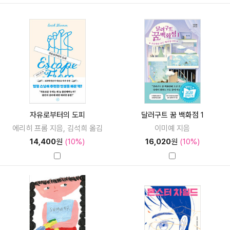
자유로부터의 도피
달러구트 꿈 백화점 1
에리히 프롬 지음, 김석희 옮김
이미예 지음
14,400
원
(10%)
16,020
원
(10%)