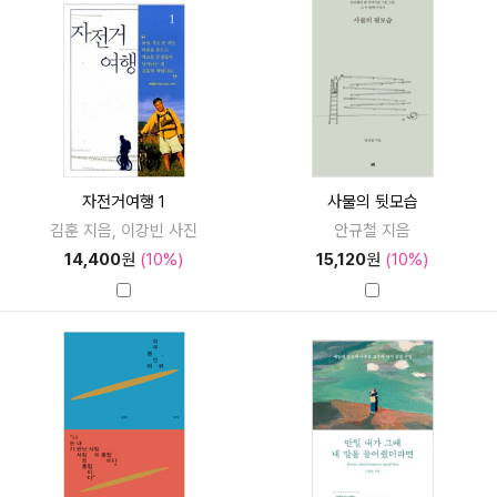
자전거여행 1
사물의 뒷모습
김훈 지음, 이강빈 사진
안규철 지음
14,400
원
(10%)
15,120
원
(10%)