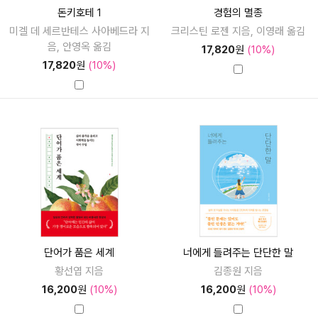
돈키호테 1
경험의 멸종
미겔 데 세르반테스 사아베드라 지
크리스틴 로젠 지음, 이영래 옮김
음, 안영옥 옮김
17,820
원
(10%)
17,820
원
(10%)
단어가 품은 세계
너에게 들려주는 단단한 말
황선엽 지음
김종원 지음
16,200
원
(10%)
16,200
원
(10%)