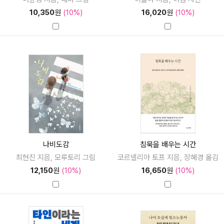
10,350
원
(10%)
16,020
원
(10%)
나비도감
침묵을 배우는 시간
최현진 지음, 모루토리 그림
코르넬리아 토프 지음, 장혜경 옮김
12,150
원
(10%)
16,650
원
(10%)