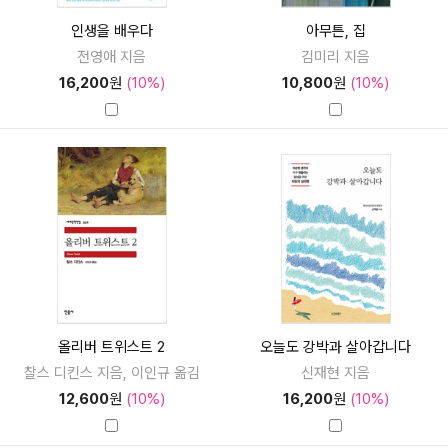
인생을 배우다
아무튼, 집
전영애 지음
김미리 지음
16,200
원
(10%)
10,800
원
(10%)
올리버 트위스트 2
오늘도 강박과 살아갑니다
찰스 디킨스 지음, 이인규 옮김
신재현 지음
12,600
원
(10%)
16,200
원
(10%)