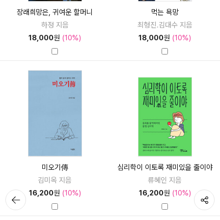
장래희망은, 귀여운 할머니
먹는 욕망
하정 지음
최형진.김대수 지음
18,000
원
(10%)
18,000
원
(10%)
미오기傳
심리학이 이토록 재미있을 줄이야
김미옥 지음
류혜인 지음
16,200
원
(10%)
16,200
원
(10%)
뒤로가
공유하기
기