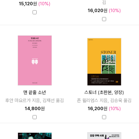
김
15,120
원
(10%)
16,020
원
(10%)
맨 끝줄 소년
스토너 (초판본, 양장)
후안 마요르가 지음, 김재선 옮김
존 윌리엄스 지음, 김승욱 옮김
14,800
원
16,200
원
(10%)