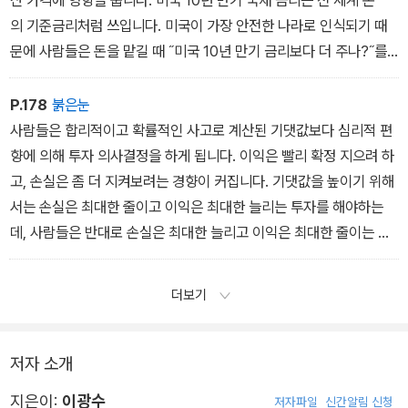
산 가격에 영향을 줍니다. 미국 10년 만기 국채 금리는 전 세계 돈
의 기준금리처럼 쓰입니다. 미국이 가장 안전한 나라로 인식되기 때
문에 사람들은 돈을 맡길 때 ˝미국 10년 만기 금리보다 더 주나?˝를
먼저 봅니다. 기업도, 투자자도, 심지어 다른 나라 정부도 미국 10년
만기 금리를 기준으로 움직입니다.
P.178
붉은눈
금리가 오르면 돈을 빌릴 때 내야 하는 이자가 함께 올라갑니다. 기업
사람들은 합리적이고 확률적인 사고로 계산된 기댓값보다 심리적 편
의 비용이 늘고, 이익이 줄어들죠. 주가는 자연스럽게 상승이 제한되
향에 의해 투자 의사결정을 하게 됩니다. 이익은 빨리 확정 지으려 하
고 하락할 수 있습니다. 사람들이 ‘안전한 미 국채에서 4~5% 받으
고, 손실은 좀 더 지켜보려는 경향이 커집니다. 기댓값을 높이기 위해
면 충분한데, 굳이 위험한 주식을 살 필요가 있을까?‘라고 생각하
서는 손실은 최대한 줄이고 이익은 최대한 늘리는 투자를 해야하는
기 때문입니다.
데, 사람들은 반대로 손실은 최대한 늘리고 이익은 최대한 줄이는 주
식투자를 하고 있습니다.
더보기
저자 소개
지은이:
이광수
저자파일
신간알림 신청