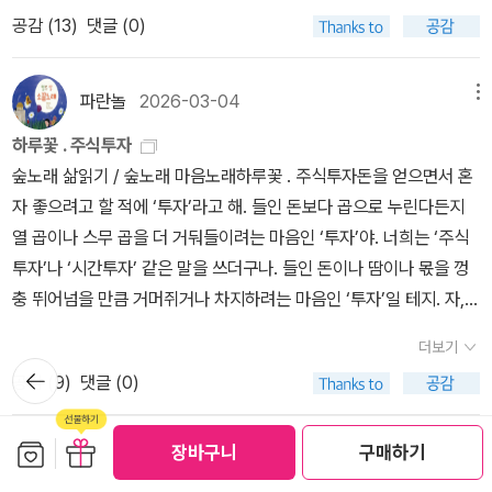
있었다. 그런데 올해 1월부터 너무나 인간적인 마음이 들기 시작하는
공감 (
13
)
댓글 (0)
거다. 이제 수익실현 해야 하는 거 아니야? 몇 개를 팔았다. 그랬더니
그 주식들이 더 올라가는 것 아닌가!!!! 앗!! 다른 사람들은 다 돈 버는
데 나만 못 버는 것 아닌가? 이런 생각에 갑자기 불안해지기 시작했
파란놀
2026-03-04
메뉴
다. 게다가 남편이 옆에서 '달리는 말에 올라타야 한다'며 하루에도 몇
하루꽃 . 주식투자
번씩 주식을 사고 팔며 얼마 수익을 얻었네 어쩌네. 이런 이야기를 하
숲노래 삶읽기 / 숲노래 마음노래하루꽃 . 주식투자돈을 얻으면서 혼
는거다. 아, 주식은 저렇게 해야 하는 것인가! 나는 도대체 뭐하고 있
자 좋으려고 할 적에 ‘투자’라고 해. 들인 돈보다 곱으로 누린다든지
는 걸까!!!ㅠㅠㅠㅠ사실 내 통장에는 몇 천만원의 돈이 있었다. 3월에
열 곱이나 스무 곱을 더 거둬들이려는 마음인 ‘투자’야. 너희는 ‘주식
대출 원금(의 일부를) 갚을 돈. 월급에서 얼마씩 차곡차곡 모아왔던
투자’나 ‘시간투자’ 같은 말을 쓰더구나. 들인 돈이나 땀이나 몫을 껑
돈이다. 그런데 요즘엔 대출받아서도 주식한다는데, 나는 자고 일어
충 뛰어넘을 만큼 거머쥐거나 차지하려는 마음인 ‘투자’일 테지. 자,
나면 급등하는 장에서 대출 원금 갚겠다고 이렇게 차곡차곡 계속 모
그러면 짚어 볼까? 네가 ‘1’를 들이고서 ‘2’이나 ‘5’이나 ‘10’을 얻으
으는 것이 맞는지 환멸이 드는거다. 사실 이 고민은 작년 12월부터 했
더보기
려고 한다면, ‘1·4·9’은 어디에서 올까? 네가 거둬들이고 싶은 ‘1·4·
뒤로가
다. 하지만 아주 단호하고 엄격하게 나는 이 돈을 대출을 갚겠다고 선
공감 (
9
)
댓글 (0)
기
9’이라는 돈·땀·몫은 바로 “다른 사람이 그냥 내줘야 하는 돈·땀·몫”이
언했고, 투자에는 이 돈을 쓰지 않겠다고 말했지만... 사람 마음이 그
고, “들숲메바다를 망가뜨려서 뽑아내는 돈·땀·몫”이란다. 네가 주식
게 되나. 주변 사람들은 자고 일어나면 돈이 불어나는데 단기로라도
보관함담기
선물하기
투자로 한몫을 잡으려면, 그만큼 다른 사람이 피땀어린 돈을 뱉어내
장바구니
구매하기
이 불장에 들어가면 더 많은 돈을 갚을 수 있지 않을까 생각이 드는거
반품/교환 안내
야 하지. 네가 시간투자를 해서 뭘 얻어들인다고 할 적에도 “다른 사