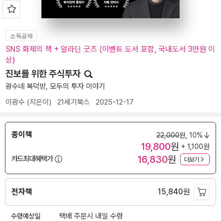
소득공제
SNS 화제의 책 + 알라딘 굿즈 (이벤트 도서 포함, 국내도서 3만원 이
상)
진보를 위한 주식투자
광수네 복덕방, 모두의 투자 이야기
이광수
(지은이)
21세기북스
2025-12-17
종이책
22,000
원,
10%
19,800
원
+ 1,100원
16,830
원
카드최대혜택가
더보기
전자책
15,840
원
수령예상일
택배 주문시 내일 수령