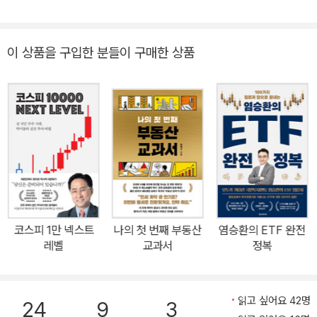
은 첫 안내서다. 이 책은 “왜 진보는 투자해야 하는가”라는 질문에서
한의 경제 공부
출발한다. 한국 주식시장이 구조적으로 저평가된 이유, 향후 지수 상
승을 이끌 거시 조건, 그리고 지속 가능한 장기투자의 철학·도구·습관
이 상품을 구입한 분들이 구매한 상품
을 구체적 데이터와 사례로 설계한다. 일별·주별·월별 실천 체크리스
트는 초보 투자자를 행동하게 만들고, 분석의 기준·매수 타이밍·리스
크 관리 원칙은 경험 있는 투자자에게도 ‘보는 눈’을 정교하게 벼리는
도구가 될 것이다. 이 책을 읽는 사람은 단순한 투자자가 아니다. 기업
의 주인이 되고, 시장의 참여자가 되며, 더 나은 경제 구조를 요구할
수 있는 시민이 된다. 그것이 이 책이 제시하는 ‘진보적 투자’의 의미
다. "진보가 투자해야 나라가 바뀝니다. 모두가 부자가 되는 세상, 이
제 시작합니다." 강력한 증시 부양책에 올라타 내 자산과 사회를 ‘진
보’시키는 법 한국 주식시장은 지금 역사적 변곡점에 서 있다. 정부가
코스피 1만 넥스트
나의 첫 번째 부동산
염승환의 ETF 완전
전면적인 증시 정상화와 금융 민주화를 추진하면서, 개인이 시장에
레벨
교과서
정복
참여해 기회를 잡을 수 있는 환경이 과거 어느 때보다 열려 있다. 그동
안 많은 진보 성향의 시민들이 주식투자를 ‘부자들의 게임’으로 오해
읽고 싶어요 42명
해왔지만, 이제는 정책·시장·시민 참여가 맞물린 새로운 경제 민주화
24
9
3