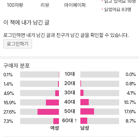
읽고 있어요 16명
의 장이 열리고 있다. 이러한 흐름 속에서 『진보를 위한 주식투자』는
100자평
리뷰
마이페이퍼
읽었어요 63명
단순히 자산을 불리는 기술을 넘어, 시장 참여 자체가 사회를 바꾸는
행동임을 설득력 있게 제시한다. 주식투자는 더 이상 두렵고 어려운
이 책에 내가 남긴 글
영역이 아니라, 진보적 가치를 가진 시민이 스스로 경제적 힘을 확보
로그인하면 내가 남긴 글과 친구가 남긴 글을 확인할 수 있습니다.
하고 불평등한 사회 구조를 변화시키기 위한 가장 현실적 수단임을
로그인하기
보여준다. 좋은 주식을 고르는 기준부터 손실은 줄이고 수익을 지키
는 매수·매도 체크리스트까지 『진보를 위한 주식투자』는 주식의 기본
원리부터 실전 투자 전략까지 단계적으로 안내하는 친절한 입문서이
구매자 분포
자, 진보적 투자자에게 최적화된 실용서다. 경제 흐름과 산업 변화가
10대
0.0%
0.1%
주가에 어떤 영향을 미치는지, 한국 주식시장이 왜 오랫동안 저평가
20대
0.8%
1.4%
되어 왔는지, 그리고 지금 왜 ‘정상화’ 국면에 들어섰는지를 구체적 데
30대
4.1%
4.9%
이터와 사례로 분석한다. 또한 ‘좋은 기업을 고르는 법’이라는 기본 원
40대
10.7%
16.9%
칙에서 출발해 수출 증가, 기술 혁신, 산업구조 변화 등 주가 상승의
50대
17.6%
27.6%
본질적 원인을 이해하는 틀을 제시한다. 더불어 매수·매도 타이밍을
60대
8.7%
7.3%
설정하는 체크리스트, 손절매와 추적 손절매를 통해 손실을 최소화하
여성
남성
는 실전 규칙, 감정에 흔들리지 않는 투자 태도까지, 초보자와 중급 투