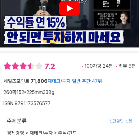
Play
7.2
100자평 24편
리뷰 9편
세일즈포인트
71,806
재테크/투자 일반 주간 47위
260쪽
152*225mm
338g
ISBN 9791173576577
주제분류
신간알림 신청
경제경영
>
재테크/투자
>
주식/펀드