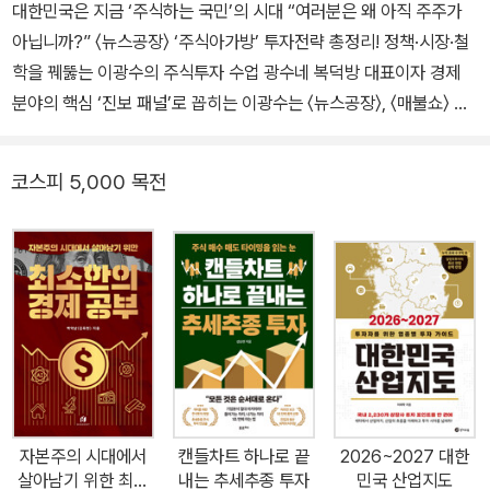
대한민국은 지금 ‘주식하는 국민’의 시대 “여러분은 왜 아직 주주가
아닙니까?” 〈뉴스공장〉 ‘주식아가방’ 투자전략 총정리! 정책·시장·철
학을 꿰뚫는 이광수의 주식투자 수업 광수네 복덕방 대표이자 경제
분야의 핵심 ‘진보 패널’로 꼽히는 이광수는 〈뉴스공장〉, 〈매불쇼〉 등
굵직한 시사·경제 채널에서 주식의 본질을 ‘시장 참여’와 ‘주권 행
위’로 설명해온 해설자다. 그는 단기 수익을 좇는 투기가 아니라, 기업
코스피 5,000 목전
의 주인이 되고 구조적 변화를 이끄는 힘으로서의 투자를 강조해왔
다. 정책 변화가 시장을 어떻게 움직이는지, 왜 진보가 시장을 외면하
면 안 되는지, 그리고 어떤 기준으로 종목과 지수를 바라봐야 하는지
를 누구보다 명확하게 풀어내는 그의 강의는 늘 폭발적인 반응을 불
러왔다. 특히 그는 “진보 정권을 지지한다면, 그 성과를 시장에서 함
께 누려야 한다”는 메시지를 일관되게 주장해온 인물이다. 경제·정책·
철학을 연결하는 그의 해설은 그동안 진보 진영이 놓치고 있던 ‘투자
라는 참여 방식’을 복원했다는 평가를 받는다. 『진보를 위한 주식투
자』는 바로 그 메시지를 본격적으로 체계화한 첫 결과물이자, 진보가
자본주의 시대에서
캔들차트 하나로 끝
2026~2027 대한
자본을 통해 세상을 바꾸기 위해 반드시 알아야 할 원칙과 전략을 담
살아남기 위한 최소
내는 추세추종 투자
민국 산업지도