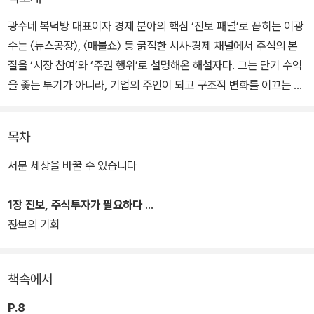
광수네 복덕방 대표이자 경제 분야의 핵심 ‘진보 패널’로 꼽히는 이광
수는 〈뉴스공장〉, 〈매불쇼〉 등 굵직한 시사·경제 채널에서 주식의 본
질을 ‘시장 참여’와 ‘주권 행위’로 설명해온 해설자다. 그는 단기 수익
을 좇는 투기가 아니라, 기업의 주인이 되고 구조적 변화를 이끄는 힘
으로서의 투자를 강조해왔다. 정책 변화가 시장을 어떻게 움직이는
지, 왜 진보가 시장을 외면하면 안 되는지, 그리고 어떤 기준으로 종목
목차
과 지수를 바라봐야 하는지를 누구보다 명확하게 풀어내는 그의 강의
는 늘 폭발적인 반응을 불러왔다.
서문 세상을 바꿀 수 있습니다
특히 그는 “진보 정권을 지지한다면, 그 성과를 시장에서 함께 누려야
1장 진보, 주식투자가 필요하다
한다”는 메시지를 일관되게 주장해온 인물이다. 경제·정책·철학을 연
진보의 기회
결하는 그의 해설은 그동안 진보 진영이 놓치고 있던 ‘투자라는 참여
방식’을 복원했다는 평가를 받는다. 『진보를 위한 주식투자』는 바로
책속에서
그 메시지를 본격적으로 체계화한 첫 결과물이자, 진보가 자본을 통
해 세상을 바꾸기 위해 반드시 알아야 할 원칙과 전략을 담은 첫 안내
P.8