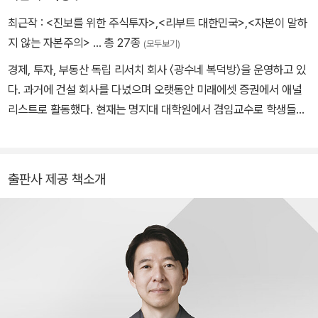
최근작 :
<진보를 위한 주식투자>
,
<리부트 대한민국>
,
<자본이 말하
지 않는 자본주의>
… 총 27종
(모두보기)
경제, 투자, 부동산 독립 리서치 회사 〈광수네 복덕방〉을 운영하고 있
다. 과거에 건설 회사를 다녔으며 오랫동안 미래에셋 증권에서 애널
리스트로 활동했다. 현재는 명지대 대학원에서 겸임교수로 학생들을
가르치고 있다. 투자로 빈부격차를 해소하고, 사회적 불평등을 줄일
수 있다는 신념을 가지고 사는 중이다. 〈MBC 100분 토론〉, 〈PD수
첩〉, 〈KBS 명견만리〉, 〈삼프로TV〉 등에 출연하며 객관적인 통계에
출판사 제공 책소개
기반하는 예측과 현실적인 대안 제시, 명쾌하고 통찰력 있는 설명으
로 ‘부동산계의 유시민’이라고도 불린다. 오랫동안 애널리스트로 활
동했으며 건설 회사를 다녔다. 〈매일경제〉 〈한국경제〉 베스트 애널리
스트 선정, 한국 IR 협의회 최우수 IR 선정, 대한민국 베스트 리포트
상을 수상했으며, 국내 애널리스트로는 처음으로 레피니티브에서 수
여하는 ‘Analyst Awards 아시아 최고 애널리스트(Overall Top St
ock Picker)’ 상을 수상했다. 주요 저서로는 『어떻게 살 것인가』『집