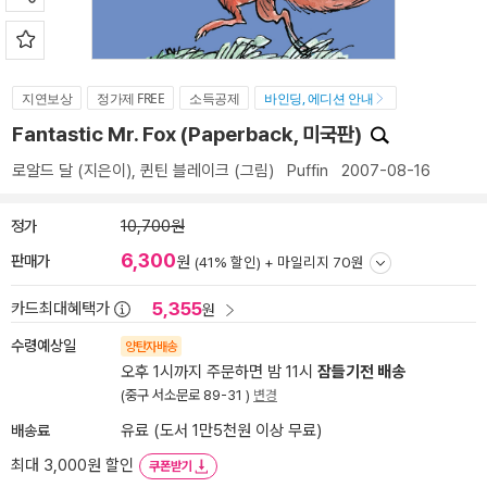
지연보상
정가제 FREE
소득공제
바인딩, 에디션 안내
Fantastic Mr. Fox (Paperback, 미국판)
로알드 달
(지은이),
퀸틴 블레이크
(그림)
Puffin
2007-08-16
정가
10,700원
6,300
판매가
원
(41% 할인) +
마일리지 70원
5,355
카드최대혜택가
원
수령예상일
양탄자배송
오후 1시까지 주문하면 밤 11시
잠들기전 배송
(중구 서소문로 89-31 )
변경
배송료
유료 (도서 1만5천원 이상 무료)
최대 3,000원 할인
쿠폰받기