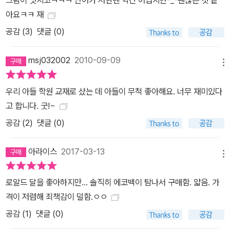
그림이 멋지고ㅋㅋㅋ 단어가 저한텐 약간 어렵지만-_-괜찮은 것 같
아요ㅋㅋ 재
공감 (
3
)
댓글 (0)
msj032002
2010-09-09
메뉴
우리 아들 학원 교재로 샀는 데 아들이 무척 좋아해요. 너무 재미있다
고 합니다. 굿!~
공감 (
2
)
댓글 (0)
아라이스
2017-03-13
메뉴
로알드 달을 좋아하지만... 솔직히 에코백이 탐나서 구매함. 얇음. 가
격이 저렴해 죄책감이 덜함.ㅇㅇ
공감 (
1
)
댓글 (0)