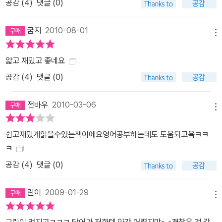
공감 (
4
)
댓글 (0)
굼지
2010-08-01
메뉴
얇고 재밌고 좋네요
공감 (
4
)
댓글 (0)
전바우
2010-03-06
메뉴
쉽고재밌게읽을수있는책이에요영어공부하는데도 도움되고욬ㅋㅋ
ㅋ
공감 (
4
)
댓글 (0)
린이
2009-01-29
메뉴