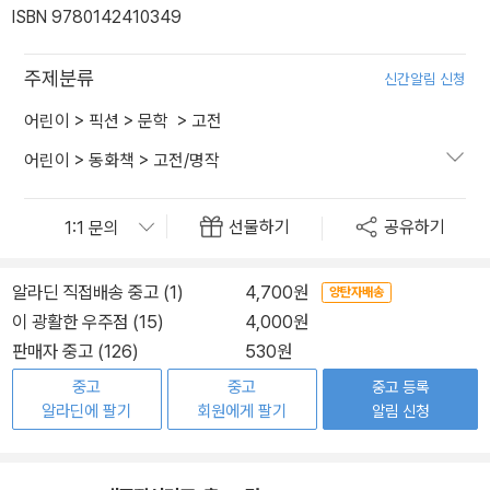
ISBN 9780142410349
주제분류
신간알림 신청
어린이
>
픽션
>
문학
>
고전
어린이
>
동화책
>
고전/명작
선물하기
공유하기
알라딘 직접배송 중고 (1)
4,700원
양탄자배송
이 광활한 우주점 (15)
4,000원
판매자 중고 (126)
530원
중고
중고
중고 등록
알라딘에 팔기
회원에게 팔기
알림 신청