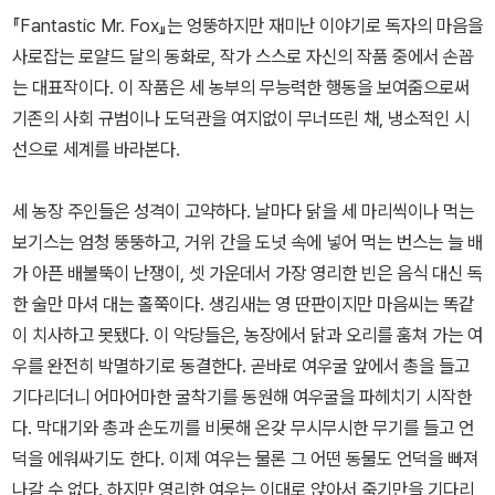
『Fantastic Mr. Fox』는 엉뚱하지만 재미난 이야기로 독자의 마음을
사로잡는 로얄드 달의 동화로, 작가 스스로 자신의 작품 중에서 손꼽
는 대표작이다. 이 작품은 세 농부의 무능력한 행동을 보여줌으로써
기존의 사회 규범이나 도덕관을 여지없이 무너뜨린 채, 냉소적인 시
선으로 세계를 바라본다.
세 농장 주인들은 성격이 고약하다. 날마다 닭을 세 마리씩이나 먹는
보기스는 엄청 뚱뚱하고, 거위 간을 도넛 속에 넣어 먹는 번스는 늘 배
가 아픈 배불뚝이 난쟁이, 셋 가운데서 가장 영리한 빈은 음식 대신 독
한 술만 마셔 대는 홀쭉이다. 생김새는 영 딴판이지만 마음씨는 똑같
이 치사하고 못됐다. 이 악당들은, 농장에서 닭과 오리를 훔쳐 가는 여
우를 완전히 박멸하기로 동결한다. 곧바로 여우굴 앞에서 총을 들고
기다리더니 어마어마한 굴착기를 동원해 여우굴을 파헤치기 시작한
다. 막대기와 총과 손도끼를 비롯해 온갖 무시무시한 무기를 들고 언
덕을 에워싸기도 한다. 이제 여우는 물론 그 어떤 동물도 언덕을 빠져
나갈 수 없다. 하지만 영리한 여우는 이대로 앉아서 죽기만을 기다리