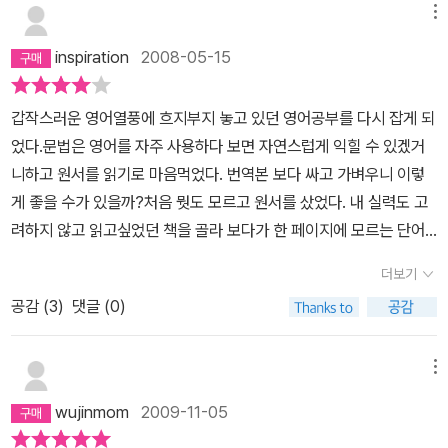
으로 흑과 백으로 나눈다면 천사의 날개처럼 혹은 겨울밤 눈처럼 순
좋은걸 더 최고로 친다고 하니...그런가보다.로알드 달이 유명하다고
메뉴
백으로 비쳐지기보다는 다소 불분명한 색채를 띤다고 볼수 있다. 순
해서 구입한 책이다.아무래도 아이나 나 개인을 위해서라도 소장해도
inspiration
2008-05-15
수히 악당에게 당하며 견디는 소극적인 기질의 소유자가 아니라 다소
될듯 싶다.나중애라도 애가 아 로알드 달 하며 펴보지 않을까 한다..
부적절하고도 얄궂은 또는 파괴적인 방법으로 속 시원하게 악당들을
갑작스러운 영어열풍에 흐지부지 놓고 있던 영어공부를 다시 잡게 되
처단해버린다. 총명함과 선량함, 순수함을 가진 동시에 적잖은 잔임
었다.문법은 영어를 자주 사용하다 보면 자연스럽게 익힐 수 있겠거
함을 겸비한 번뜩이는 기지로 나쁜 캐릭터들과 그 환경에 대항해 실
니하고 원서를 읽기로 마음먹었다. 번역본 보다 싸고 가벼우니 이렇
랄한 유머를 선사한다.우리가 사는 세상과 대비해 본다면, 주로 그릇
게 좋을 수가 있을까?처음 뭣도 모르고 원서를 샀었다. 내 실력도 고
된 부모나 어른,기존의 제도권이나 기득권에 대한 부조리함에 대한
려하지 않고 읽고싶었던 책을 골라 보다가 한 페이지에 모르는 단어
반골 기질과 상통된 맥을 이루고 있다. 그런데 이젠 내가 이제 나이가
가 15개 이상나오자 질겁하고 책을 닫아버렸다.애초에 동화부터 봐
든 것일까... 잔인한 농부들에도 불구하고 Mr. Fox가 그들의 선량한
더보기
야했던 것을...이 책은문장 사이사이가 널찍하니 보기도 쉽고 단어들
수확을 훔치는 도둑이라는, 캐릭터가 도입부부터 자꾸만 마음에 걸렸
공감 (
3
)
댓글 (0)
도 쉽기때문에 원서읽기에 재미를 붙일 수 있을 것이다.
다. 결국 '도둑' 아닌가... 정당한 노력없이 남의 것을 습득하는 도둑놈
을 과연 끝까지 긍정하며 읽을 수 있을지 자신이 없었던 것이다. 하지
만다행스럽게도 농부들로 인해 피해를 본 이웃 가족들에 대한 Mr. F
메뉴
ox의 선량함-특히, 육식을 하지 않는 토끼 가족을 위해 당근을 챙기
wujinmom
2009-11-05
는 모습-을 확인할 수 있었으며Mr. Fox가 도둑이라는 의식은 이야기