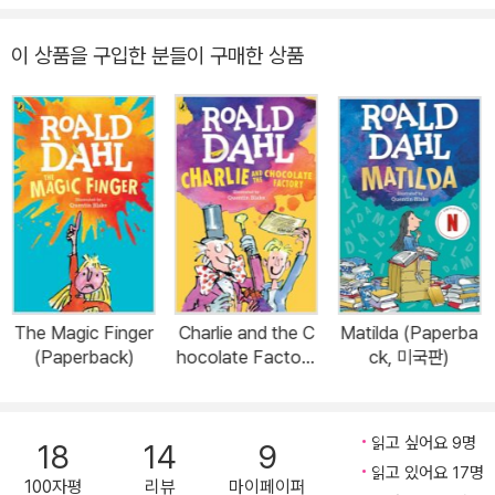
이 상품을 구입한 분들이 구매한 상품
The Magic Finger
Charlie and the C
Matilda (Paperba
(Paperback)
hocolate Factory
ck, 미국판)
(Paperback, 미국
판)
읽고 싶어요 9명
18
14
9
읽고 있어요 17명
100자평
리뷰
마이페이퍼