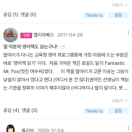
d things like that.(p.19)아내가 남편에게 해 줄수 있는 최고의 찬사
크'의 삽화가 아닌 책들을 발견하기도 하는데, 그래도 그의 삽화가 더
더보기
가 아닐까. 기회가 되면 나도 한번 꼭 여우부인처럼 해봐야 겠다는 생
애정이 가는것 같습니다. 'Charlie and the Chocolate Facto
공감 (
1
)
댓글 (0)
각을 했다. 그런데... 생각보다 기회가 빨리 왔다. 밤 10시가 다 되어
ry'의 후속편인 이 책은 좀 더 신랄한 풍자로 읽는동안 마음이 따끔했
가는 시간에 딸아이가 갑자기 산낙지가 먹고 싶다고 한다. 남편은 조
었던것 같아요. 그래서인지, 전편만큼 즐겁게 읽지는 못했답니다. 57.
금의 주저함도 없이 옷을 챙겨입더니 꿈틀꿈틀 살아 움직이는 참기름
엘리자베스
2011-04-26
메뉴
Matilda '마틸다' 영화 너무 재미있게 봤었는데, 이 영화를 볼때까
입힌 산낙지를 공수해왔다. 남편의 그 늠름한(?) 모습이 여우씨와 오
지 원작 소설이 있다고는 전혀 생각하지 못했어요. 나중에 책을 읽고
딸 덕분에 영어책도 읽는구나!
버랩 되면서 나도 모르게 이런 말을 했다. '딸아, 아빠 말이야. 정말 fa
나서야, 내가 봤던 영화가 이 책을 원작으로 두었다는 것을 알게 되었
딸아이가 다니는 교육청 영어 프로그램중에 가장 마음에 드는 부분은
ntastic 하지 않니?' 딸아이도 책에서 읽은 그 장면이 떠올랐는
지요. 영어로 읽기전에 번역본도 2권씩이나 구매했더라구요.ㅎㅎ 결
바로 '영어책 읽기' 이다. 처음 가져온 책은 로알드 달의 Fantastic
지 '그러네, 우리 아빠도 fantastic fox네.' 책의 끝부분에 여우부인
국, 한권은 다른분에게 선물로 드렸어요. 이 책 역시 얼마나 사랑
Mr, Fox(멋진 여우씨)였다. 이 책을 딸아이가 고른 이유는 그림이
은 아이들 앞에서 남편 칭찬하는 걸로도 성이 안차는지 30마리의 동
받고 있는지를 다양한 표지와 판형으로 출간된 것을 보면 알수 있는
낯설지 않아서 였다고 한다.(어디서 본 건 많다)원어민 선생님이 책읽
물들 앞에서 또 한번 남편을 대놓고 추켜 세운다. 으~~~ 'I don't w
것 같아요. 그런데 '마틸다'는 '퀸틴 블레이크'외의 다른 삽화가가 도전
는 기한을 정확히 이야기 해주지않아 (어디까지나 딸의 말이다. 못 알
ant to make a speech. I just want to say one thing, and it is
한 책은 없나봅니다. 이 책도 언젠가 오디오북과 함께 다시 읽고
아 들었을 수도 있다) 딸은 이 책을 가방 안에 이리 저리 굴리고만 다
this: MY HUSBAND IS A FANTASTIC FOX.' 여우부인을 따라
더보기
싶은 책이랍니다. 부디 나레이터분이 마틸다 역을 충분히 잘 소화하
녔다. 문자메시지로 다음 시간까지 다 읽고 가져오라는 연락을 받고
가려면 아직도 갈 길이 멀기만 하다.
공감 (
4
)
댓글 (0)
길 바라면서요.^^ 58. The Witches 이 책을 읽었는데, 어떤 내용
나서야 허겁지겁 읽기 시작했지만, 어디 한글책처럼 주욱~쭉 읽어 나
인지 가물 가물... 거리는것을 보면 로알드 달의 책중에 그다지 크게
갈 수 있느냐 말이다. 답답한 마음에 잔소리도 해보고 눈물 쏙 빠지게
인상이 깊지 않았나봅니다.^^;; 그래서, 혹 리뷰 적은것이 있나 찾아보
야단도 쳐보았지만 결국 다 읽지 못하고 반납했다. 딸아이는 결심을
올리브
2009-12-04
메뉴