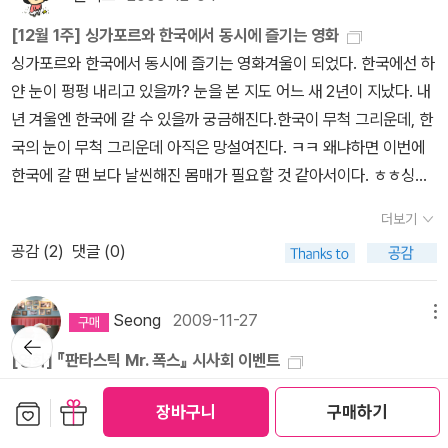
니, 있더군요. 덕분에 어떤 내용인지 기억도 나고, 이 책을 읽었을 당
했다. 다음 책은 무조건 얇고 글씨 큰 걸로 가져오겠다고... 그래서 선
[12월 1주] 싱가포르와 한국에서 동시에 즐기는 영화
시의 느낌도 알게 되었네요. 이래서 책 읽고 리뷰를 적나봅니다. 암튼,
택한 책이 바로 A to Z mysteries 중에 The Deadly Dungeo
싱가포르와 한국에서 동시에 즐기는 영화겨울이 되었다. 한국에선 하
기억도 가물거리는것을 보니 이 책 역시 기회가 되면 오디오북과 함
n. 그런데... 이 책이 또 문제다. 내용도 확인하지 않고 무조건 얇은
얀 눈이 펑펑 내리고 있을까? 눈을 본 지도 어느 새 2년이 지났다. 내
께 다시 읽어봐야할것 같네요. 언뜻, 다른 표지 디자인같지만 포즈
책으로 덥석 가져온 딸아이가 이 책의 내용이 미스터리라는 걸 아는
년 겨울엔 한국에 갈 수 있을까 궁금해진다.한국이 무척 그리운데, 한
는 비슷하고 색상만 바꾸었네요. 59. The BFG 이 책 역시 재미있
순간 공포에 휩싸였다. 자기는 절대로 혼자서 이 책을 볼 수 없다고
국의 눈이 무척 그리운데 아직은 망설여진다. ㅋㅋ 왜냐하면 이번에
게 읽은 책었답니다. 단지 이 책을 읽을때, 틀린 영어문법을 사용하는
한다. 표지부터 너무 무섭다고 호들갑을 떤다. 참고로 울 딸은 '제랄다
한국에 갈 땐 보다 날씬해진 몸매가 필요할 것 같아서이다. ㅎㅎ싱가
거인 때문에 약간의 어려움이 있었지만... DVD로 만화 영화가 있는
와 거인'도 무섭다고 못보는 아이이다. 대략난감!!! 고민끝에 내가 먼
포르는 크리스마스 분위기로 가득 차있다. 방학도 되었고 아이랑 재
지 처음 알았네요. 책과는 다른 그림이지만, 재미있을것 같아요.
저 읽기로 했다. 분명 제목만 저렇지 알고보면 아무것도 아닐 것이다.
더보기
미있는 영화도 보고 멋진 야경도 보며 한 달을 즐기려한다.일단, 싱가
항상 부러운 기분이 드는것은 이렇게 하나의 책이 다양한 표지와
(맞았다. 제목과 아무 관계없었다. 그리고 꽤 재미있었다)잘하는 짓인
공감 (
2
)
댓글 (0)
포르와 한국 동시에 즐길 수 있는 영화를 보자.바로 이 세 영화이다.
판형으로 여러방식으로 출간된다는것이지요. 우리나라에서 양장본,
지는 모르겠지만 내가 먼저 읽으면서 딸아이가 모르겠다싶은(솔직히
우리의 멋진 인기 스타 '비'의 열연 영화 [닌자 어쌔신]은 싱가포르에
반양장본으로 나눠서 가끔씩 출간되기도 하지만, 이렇게 다양한 모습
내가 모르는) 단어들을 노트에 정리했다. 지금 딸아이는 엄마가 정리
서도 개봉,절찬 상영중이다.아래와 같이 지난 주 싱가포르 상영 영화
으로 출간되는걸 기대하긴 힘들겠지요. 60. Danny the Champion
Seong
2009-11-27
메뉴
해 놓은 단어장을 옆에 펼쳐놓고 책을 읽는다. 물론 난 같은 공간 안에
뒤로가
중 TOP 2위를 차지했다. 보기만해도 흐뭇한 비의 몸매. ㅋㅋㅋ 우리
of the World 로알드 달의 책을 읽을때면 항상 마음이 따뜻해
기
있어야 한다.(무서우니까) 딸아이가 가져온 영어책 덕분에 자꾸 욕심
[영화] 『판타스틱 Mr. 폭스』 시사회 이벤트
나라 배우들이 앞으로 더 많이 세계로 뻗어갔으면 하는 바람이다.싱
지는 것을 느낄때가 많아요. 그건 아마도 대니의 아버지처럼 아이들
이 생긴다. 영어책의 맛을 조금 알았다고나 할까. ㅋㅋ다 읽지 못하고
『Fantastic Mr. Fox』 책을 읽은지 얼마 되지도 않았는데 반가운 소
가포르 상영영화 Top 101. 20122. Ninja Assassin3. A Christma
의 편에서 힘이 되어주는 어른들이 등장하기 때문인것 같습니다. 물
보관함담기
선물하기
반납해버린 로알드 달의 책이 자꾸 아른거려서 결국 사버렸다. 친절
장바구니
구매하기
식을 들었습니다. 이 책이 언제 영화가 되었나요? 게다가 웨스 앤더
s Carol4. Mulan5. Fantastic Mr Fox6. Case 397. The Inform
론, 나쁜 악당도 등장하지만 언제나 정의는 착한 주인공의 편을 들어
하게 로알드 달 작품의 단어만 모아놓은 책도 있어 함께 구매했
슨 감독에 조지 클루니, 메릴 스트립, 빌 머레이(@.@)라니!! 도대체