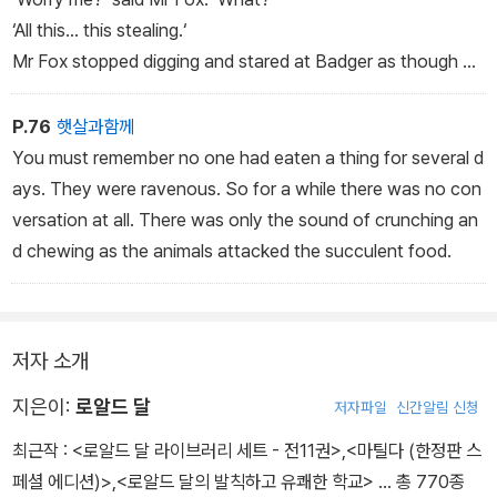
‘All this... this stealing.‘
Mr Fox stopped digging and stared at Badger as though he
had gone completely dotty. ‘My dear old furry frump,‘ he s
aid, ‘do you know anyone in the whole world who wouldn‘t
P.76
햇살과함께
swipe a few chickens if his children were starving to deat
You must remember no one had eaten a thing for several d
h?˝
ays. They were ravenous. So for a while there was no con
versation at all. There was only the sound of crunching an
d chewing as the animals attacked the succulent food.
저자 소개
지은이:
로알드 달
저자파일
신간알림 신청
최근작 :
<로알드 달 라이브러리 세트 - 전11권>
,
<마틸다 (한정판 스
페셜 에디션)>
,
<로알드 달의 발칙하고 유쾌한 학교>
… 총 770종