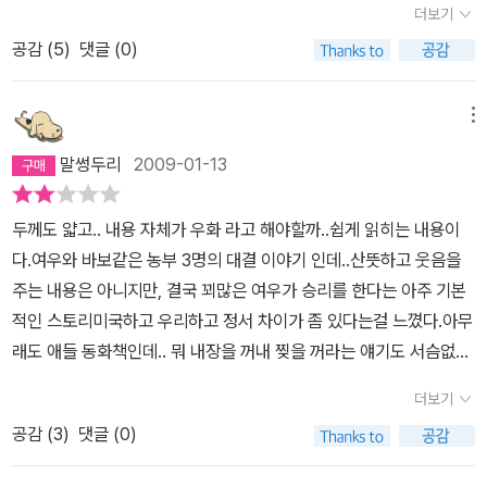
싶어 안달이나 달려드는 무리가 있다는사실에서 시작한다. 그들은 형
더보기
무리가 따르긴 했지만 이야기의 줄거리를 잡는데 큰 무리는 없었다.
편없이 우스꽝스럽고 불결하기 그지없는 외모에 기이하고 혐오스러
공감 (
5
)
댓글 (0)
그렇다 하더라도 영어의 초보들은 그리 만만하게 보아서는 안될것 같
운데다 편집적인 식성을 지닌 한마디로 Roald Dahl의 소설에 등장
다.
하는 소위 '나쁜 캐릭터'들이다. 전혀 매력이라곤 찾아볼 수 없는 꽝
메뉴
그자체인 세명의 캐릭터들이 Mr. Fantastic Fox와 죄없는 그의 가
족을 무자비하게 소탕하려는 작전을 펼칠 때 그들의 냉혹함과 모진
말썽두리
2009-01-13
탐욕에 혀를 내두르며 분개를 느끼는 것은 비단 아이들만이 아닐 것
이다. 또한 탐욕에 눈이 먼 포학한 그들의 빈틈을 노려 자신의 가족을
두께도 얇고.. 내용 자체가 우화 라고 해야할까..쉽게 읽히는 내용이
비롯하여 자기로 하여금 피해를 입은 다른 동굴 동물 가족들-오소리,
다.여우와 바보같은 농부 3명의 대결 이야기 인데..산뜻하고 웃음을
두더지, 토끼, 족제비-까지 헤아리며 전장의 한복판에서 나쁜 무리들
주는 내용은 아니지만, 결국 꾀많은 여우가 승리를 한다는 아주 기본
의 소굴로 정면 돌파하여 음식을 훔쳐내고 모두를 위한 만찬을 벌이
적인 스토리미국하고 우리하고 정서 차이가 좀 있다는걸 느꼈다.아무
는 장면에서 의기양양한 승리감에 도취되지 않을 수 없을 것이다. 단
래도 애들 동화책인데.. 뭐 내장을 꺼내 찢을 꺼라는 얘기도 서슴없이
편적으로 봤을 때 Roald Dahl의 소설이 지향하는 바는 권선징악에
한다..아마 고지곧대로 직역을 해서 그럴꺼다..아마 거기서.. 이런 멍
더보기
있다. 그러나 악을 징벌하는 방법에 있어선 권선징악의 사자성어처럼
텅구리~ 혼내줄꺼야~ 뭐 이런정도의 늬앙스가 아닐까 한다.아이가
관용적이지 않다는데 그의 소설이 갖는 창의적인 매력을 찾을 수 있
공감 (
3
)
댓글 (0)
읽기엔 책이 갱지 라서.. 그런지 관심을 보이지는 않는것 같다.미국책
다. 그의 소설에 나오는 착한 캐릭터들은 결코 약하지 않다. 이분법적
은 정말 책의 질이 별루~~ 그쪽 사람들은양보다 질이라니까 뭐..내용