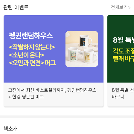
관련 이벤트
전체보기
고전에서 최신 베스트셀러까지, 펭귄랜덤하우스
8월 특별 선
+ 한강 영문판 머그
바구니
책소개