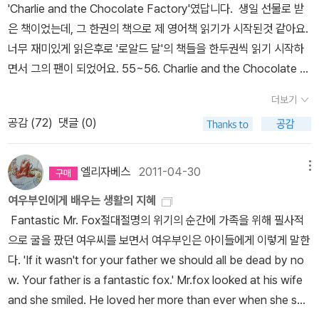
'Charlie and the Chocolate Factory'였답니다. 생일 선물로 받
은 책이었는데, 그 한권의 책으로 제 영어책 읽기가 시작된것 같아요.
너무 재미있게 읽은후로 '로알드 달'의 책들을 한두권씩 읽기 시작하
면서 그의 팬이 되었어요. 55~56. Charlie and the Chocolate F
actory & Charlie and the Great Glass Elevator 영화로도
더보기
만들어졌는데, 제가 이 책을 읽고 영화를 봤는지, 영화를 먼저 보고 책
공감 (
72
)
댓글 (0)
을 읽었는지는 잘 기억이 나지 않네요.^^;; 하지만 제가 읽은 책에 영
화표지가 들어있는것을 생각해보면, 영화를 먼저 본것 같긴합니다.ㅎ
ㅎ 나중에 비행기에서 이 책의 번역서를 만나 반가워 다시 읽었었답
엘리자베스
2011-04-30
메뉴
니다. 처음 영어책을 읽을때는 읽는것만으로도 참 대견하다 생
여우부인에게 배우는 생활의 지혜
각했는데, 지금은 읽는것만으로 만족하지 않고 오디오북도 함께 들으
Fantastic Mr. Fox절대절명의 위기의 순간에 가족을 위해 필사적
려고 노력중이랍니다. 이 책 재미있게 읽었으니, 나중에 기회 삼아 오
으로 굴을 팠던 여우씨를 보면서 여우부인은 아이들에게 이렇게 말한
디오북과 함께 다시 읽어볼 계획이예요. 다양한 표지로 책이 출
다. 'If it wasn't for your father we should all be dead by no
간되었는데, 그래도 변함없는것은 퀸틴 블레이크의 삽화를 두었다는
w. Your father is a fantastic fox.' Mr.fox looked at his wife
거죠. 로알드 달의 대부분의 책은 그가 삽화를 그렸는데, 그점이 이 책
and she smiled. He loved her more than ever when she sai
을 더 재미있게 느끼게 했던것 같습니다. 아주 드물게 '퀸틴 블레이