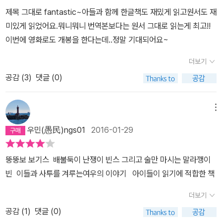
가 전개될 수록 많은 것을 가진 지상의 강자인 농부들에 의해 자행된
제목 그대로 fantastic~아들과 함께 한글책도 재밌게 읽고원서도 재
지하의 약자들에 대한 몰인정한 약탈 장면-특히 트랙터로 멀쩡한 언
미있게 읽었어요.뭐니뭐니 번역본보다는 원서 그대로 읽는게 최고!!
덕을 끔찍하게 황폐화시키는 자연학살-에서 그 주체와 대상이 전이,
이번에 영화로도 개봉을 한다는데..정말 기대되어요~
긍정의 힘을 끌어낼 수 있었다.
더보기
공감 (
3
)
댓글 (0)
메뉴
우민(愚民)ngs01
2016-01-29
뚱뚱보 보기스 배불둑이 난쟁이 빈스 그리고 술만 마시는 말라깽이
빈 이들과 사투를 겨루는여우의 이야기 아이들이 읽기에 적합한 책
더보기
공감 (
1
)
댓글 (0)