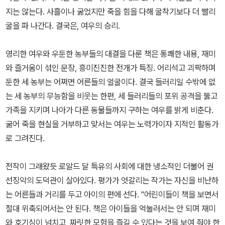
지는 않는다. 사흘이나 굶었지만 죽을 힘을 다해 굴착기보다 더 빨리
굴을 파 나간다. 결국은, 여우의 승리.
영리한 여우와 우둔한 농부들의 대결을 다룬 책은 통쾌한 내용, 재미
와 즐거움이 섞인 문장, 흥미진진한 전개가 특징. 어리석고 괴팍하며
둔한 세 농부는 어쩌면 어른들의 얼굴이다. 결국 들러리일 수밖에 없
는 세 농부의 무능함을 비웃는 한편, 세 들러리들의 포위 공격을 뚫고
가족을 지키며 나아가 다른 동물들까지 구하는 여우를 밝게 비춘다.
굶어 죽을 현실을 거부하고 맞서는 여우는 노력가이자 지적인 활동가
로 그려진다.
전작이 그래왔듯 로알드 달 특유의 사회에 대한 냉소적인 더불어 권
선징악의 도덕관이 살아있다. 평가가 엇갈리는 작가는 자신을 비난하
는 어른들과 거리를 두고 아이의 편에 선다. "어린이들이 책을 보면서
절대 위축되어서는 안 된다. 책은 아이들을 억눌러서는 안 되며 재미
와 호기심이 넘치고, 짜릿한 모험을 즐길 수 있다는 것을 보여 줘야 한