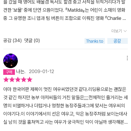
를 갔을 때 영어도 배울겸 독서도 할겸 중고 서적을 뒤적거리다가 발
견한 '보물' 중에 단연 으뜸이었다. 『Matilda』는 어린이 소재의 영화
중 그 유명한 조니 뎁과 팀 버튼의 조합으로 이뤄진 영화 『Charlie an
d the Chocolate Factory』와 버금 갈 정도로 영화로도 제작- 대
더보기
니 드 비토가 감독겸 사기꾼이나 다름없는 개념없는 아빠로 나왔고
공감 (
34
)
댓글 (0)
총명한 초능력자 마틸다는 미세스 다웃파이어의 막내딸 마리 윌슨이
열연했다- 되었으며 Roald Dahl의 이름을 알리는 대표작 중의 하나
로 유명하다. 그림이나 활자체로 미루어 볼때 아동 소설 중에서도 그
메뉴
의 대상은, 부모가 bedtime story로 읽어줄 수 있는 3살부터 인물의
나는.
2009-01-12
어리석음과 바보 같음을 가리키는 각종 비속어가 출현하는 것을 감안
할 때 그것을 소화해낼 수 있는 12살까지인 듯 싶다. 주인공 Mr. Fox
아마 한국어판 제목이 멋진 여우씨였던것 같다.리딩용으로는 괜찮은
는 family man, 즉 한 가정의 가장이다.그 가정이라 함은 금쪽같이
것 같긴 하지만 농부 아저씨들의 거친 말들은;;;;전체적인 줄거리는 세
소중한 새끼들과 너그럽고 이해심 많은 부인이 이루는 사랑이 충만한
명의 비열하거나 더럽거나 멍청한 농장주들과그에 맞서는 여우씨의
인간의 그것과 같다고 볼 수 있다. Mr. Fox는 아주 소중하고 행복한
이야기다.이 이야기에서의 선은 여우고, 악은 농장주처럼 보이는데사
가정을 꾸리는 가장으로 충실히 남편과 아버지의 책임과 의무를 다하
실 남의 것을 훔쳐먹고 사는 여우가 궁극적인 악이 아닐까 생각해본
며 살고 있다. 문제는 그가 최선을 다해 노력하는 사는 삶을 파괴하고
다.어쨋든 동화는 동화일 뿐이니까.사전없이 읽었는데 해석에 약간의