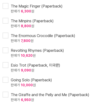
The Magic Finger (Paperback)
판매가
6,300
원
The Minpins (Paperback)
판매가
8,800
원
The Enormous Crocodile (Paperback)
판매가
7,800
원
Revolting Rhymes (Paperback)
판매가
10,620
원
Esio Trot (Paperback, 미국판)
판매가
9,090
원
Going Solo (Paperback)
판매가
10,000
원
The Giraffe and the Pelly and Me (Paperback)
판매가
6,950
원