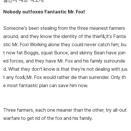
등의 작품을 직접 쓰거나 그렸습니다. 1980년에는 그림책 《맥노리
『마틸다』 등 전 세계 어린이들이 가장 좋아하는 동화작가이기도 하
Nobody outfoxes Fantastic Mr. Fox!
아씨》로 케이트 그린어웨이 상을 받았고, 1996년에는 《어릿광대》가
다. 로알드 달의 작품은 영화와 뮤지컬로도 유명해졌다. 시나리오 작
볼로냐 국제 도서전에서 올해의 어린이책으로 선정되었으며, 2002
가, 시인, 소설가로서 두루 명성을 얻은 그의 작품은 63개의 언어로
Someone's been stealing from the three meanest farmers
년에는 안데르센 상을 수상했습니다.
옮겨져 전 세계적으로 2억 부가 판매되기에 이르렀다. 로알드 달은 1
around, and they know the identity of the thief&;it's Fanta
990년 11월에 타계했다. 〈타임스〉는 그를 “우리 시대에 가장 널리 읽
stic Mr. Fox! Working alone they could never catch him; bu
히고 가장 영향력이 큰 작가 중 한 명”이라고 소개하면서 그의 부고에
t now fat Boggis, squat Bunce, and skinny Bean have join
이렇게 썼다. “아이들은 그의 이야기를 사랑했고 그를 제일 좋아하는
ed forces, and they have Mr. Fox and his family surrounde
작가로 꼽았다. (…) 그 이야기들은 미래의 고전이 될 것이다.” 타계하
d. What they don't know is that they're not dealing with jus
고 10년 뒤인 2000년에 실시된 ‘세계 책의 날’ 설문조사에서 전 세계
t any fox&;Mr. Fox would rather die than surrender. Only th
독자들이 가장 사랑하는 작가로 뽑혔다.
e most fantastic plan can save him now.
Three farmers, each one meaner than the other, try all-out
warfare to get rid of the fox and his family.