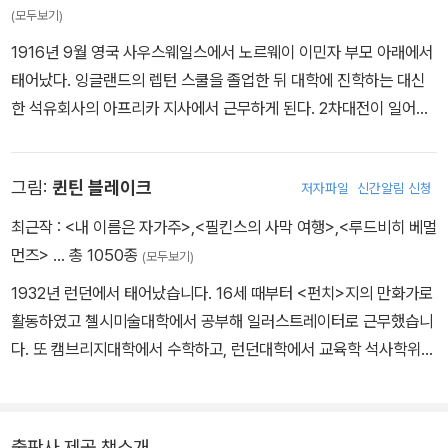
(모두보기)
1916년 9월 영국 사우스웨일스에서 노르웨이 이민자 부모 아래에서
태어났다. 잉글랜드의 렙턴 스쿨을 졸업한 뒤 대학에 진학하는 대신
한 석유회사의 아프리카 지사에서 근무하게 된다. 2차대전이 일어나
자 영국 공군에 지원하여 전투기 조종사로 참전하지만 이집트에서 큰
부상을 입고 공군 중령으로 종전을 맞는다. 이 무렵 로알드 달은 이야
그림:
퀸틴 블레이크
저자파일
신간알림 신청
기꾼으로서의 소질을 발휘하기 시작한다. 전투기 조종사로서 실전 경
험을 담은 단편소설들을 미국의 유력 잡지에 발표하기 시작했는데 그
최근작 :
<내 이름은 자가주>
,
<필킨스의 사막 여행>
,
<루드비히 베멀
의 기발한 이야기 솜씨는 단숨에 독자들을 사로잡았다. 첫 단편집 『응
먼즈>
… 총 1050종
(모두보기)
답 바람』에 이어 두번째 단편집 『당신을 닮은 사람』을 펴냈고 이 책으
1932년 런던에서 태어났습니다. 16세 때부터 <펀치>지의 만화가로
로 에드거 엘런 포 상과 전미 미스터리 작가상을 수상했다. 도박과 내
활동하였고 첼시미술대학에서 공부해 일러스트레이터로 근무했습니
기에 대한 집착, 속고 속이는 의뭉스러운 술수, 통념으로는 이해할 수
다. 또 캠브리지대학에서 수학하고, 런던대학에서 교육학 석사학위를
없는 기이한 목표를 향해 놀라운 집념을 발휘하는 인물 등을 보여주
받았으며, 지금은 로얄예술대학에서 20년 이상 학생들을 가르치고
면서 인간사의 미묘한 국면을 차근차근 밀도 높은 이야기로 조여붙이
있습니다. 300여 권의 그림책을 만들었으며 그중 《찰리와 초콜릿 공
는 그의 솜씨는 결말에서 으스스한 반전과 다층적인 유머를 선사하면
장》, 《데이지는 못 말려》, 《앵무새 열두 마리》, 《하늘을 나는 돛단배》
서 정점에 달한다. 『찰리와 초콜릿 공장』 『제임스와 거대한 복숭아』
출판사 제공 책소개