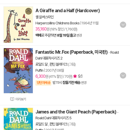
A Giraffe and a Half (Hardcover)
셸 실버스타인
Harpercollins Childrens Books
|
1964년 11월
35,160
원 (18% 할인 / 1,760원)
택배
로 주문하면
8월 19일 출고
변경
Fantastic Mr. Fox (Paperback, 미국판)
-
Roald
Dahl 대표작시리즈 2
로알드 달
,
퀸틴 블레이크
(그림)
Puffin
|
2007년 08월
6,300
9.1
원 (41% 할인 / 70원)
밤 11시
잠들기전 배송
양탄자배송
변경
미리보기
James and the Giant Peach (Paperback)
-
Roald Dahl 대표작시리즈 5
로알드 달
,
퀸틴 블레이크
(그림)