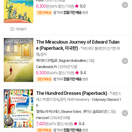
Puffin
|
2007년 08월
6,300
9.0
원 (50% 할인 / 70원)
밤 11시
잠들기전 배송
양탄자배송
변경
미리보기
The Miraculous Journey of Edward Tulan
e (Paperback, 미국판)
- 『에드워드 툴레인의 신기한 여
행』원서
케이트 디카밀로
,
Bagram Ibatoulline
(그림)
Candlewick Pr
|
2015년 12월
6,500
9.4
원 (44% 할인 / 70원)
밤 11시
잠들기전 배송
양탄자배송
변경
The Hundred Dresses (Paperback)
- 『내겐 드
레스 백 벌이 있어』원서, 1945 Newbery
-
Odyssey Classics 1
6
엘레노어 에스테스
,
Eleanor Estes
,
루이스 슬로보드킨
(그림)
Harcourt
|
2004년 09월
7,420
9.4
원 (41% 할인 / 80원)
밤 11시
잠들기전 배송
양탄자배송
변경