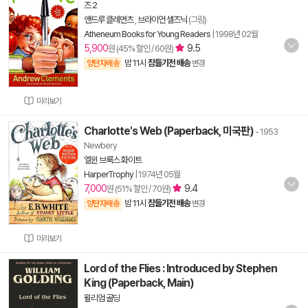
즈 2
앤드루 클레먼츠
,
브라이언 셀즈닉
(그림)
Atheneum Books for Young Readers
|
1998년 02월
5,900
9.5
원 (45% 할인 / 60원)
밤 11시
잠들기전 배송
양탄자배송
변경
미리보기
Charlotte's Web (Paperback, 미국판)
- 1953
Newbery
엘윈 브룩스 화이트
HarperTrophy
|
1974년 05월
7,000
9.4
원 (51% 할인 / 70원)
밤 11시
잠들기전 배송
양탄자배송
변경
미리보기
Lord of the Flies : Introduced by Stephen
King (Paperback, Main)
윌리엄 골딩