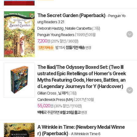
The Secret Garden (Paperback)
-
Penguin Yo
ung Readers 3 21
Deborah Hautzig
,
Natalie Carabetta
(그림)
Penguin Young Readers
|
1995년 05월
7,200
원 (20% 할인 / 360원)
밤 11시
잠들기전 배송
양탄자배송
변경
The Iliad/The Odyssey Boxed Set: (Two Ill
ustrated Epic Retellings of Homer's Greek
Myths Featuring Gods, Heroes, Battles, an
d Legendary Journeys for Y (Hardcover)
Gillian Cross
,
닐 패커
(그림)
Candlewick Press (MA)
|
2017년 10월
55,020
원 (30% 할인 / 1,110원)
택배
로 주문하면
8월 25일 출고
변경
A Wrinkle in Time: (Newbery Medal Winne
r) (Paperback)
-
A Wrinkle in Time 6