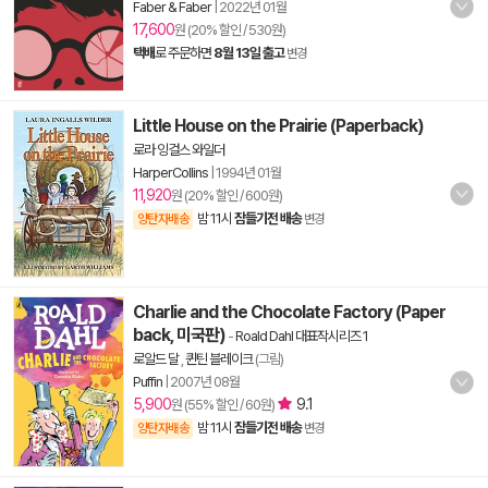
Faber & Faber
|
2022년 01월
17,600
원 (20% 할인 / 530원)
택배
로 주문하면
8월 13일 출고
변경
Little House on the Prairie (Paperback)
로라 잉걸스 와일더
HarperCollins
|
1994년 01월
11,920
원 (20% 할인 / 600원)
밤 11시
잠들기전 배송
양탄자배송
변경
Charlie and the Chocolate Factory (Paper
back, 미국판)
-
Roald Dahl 대표작시리즈 1
로알드 달
,
퀸틴 블레이크
(그림)
Puffin
|
2007년 08월
5,900
9.1
원 (55% 할인 / 60원)
밤 11시
잠들기전 배송
양탄자배송
변경