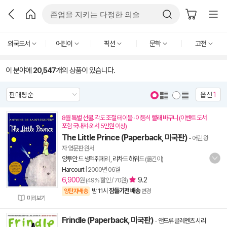
외국도서
어린이
픽션
문학
고전
이 분야에
20,547
개의 상품이 있습니다.
옵션
1
8월 특별 선물. 각도 조절 테이블 · 이동식 빨래 바구니 (이벤트 도서
포함 국내서·외서 5만원 이상)
The Little Prince (Paperback, 미국판)
- 어린 왕
자 영문판 원서
앙투안 드 생텍쥐페리
,
리차드 하워드
(옮긴이)
Harcourt
|
2000년 06월
6,900
9.2
원 (49% 할인 / 70원)
밤 11시
잠들기전 배송
양탄자배송
변경
미리보기
Frindle (Paperback, 미국판)
-
앤드류 클레멘츠 시리