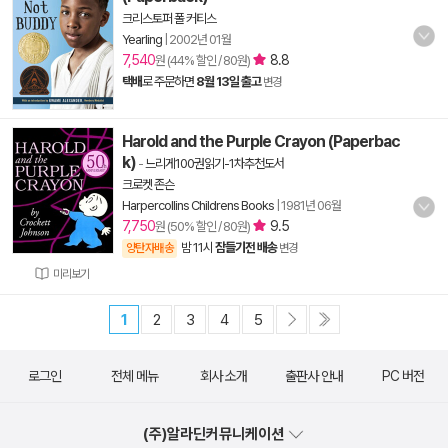
크리스토퍼 폴 커티스
Yearling
|
2002년 01월
7,540
8.8
원 (44% 할인 / 80원)
택배
로 주문하면
8월 13일 출고
변경
Harold and the Purple Crayon (Paperbac
k)
-
느리게100권읽기-1차추천도서
크로켓 존슨
Harpercollins Childrens Books
|
1981년 06월
7,750
9.5
원 (50% 할인 / 80원)
밤 11시
잠들기전 배송
양탄자배송
변경
미리보기
1
2
3
4
5
로그인
전체 메뉴
회사 소개
출판사 안내
PC 버전
(주)알라딘커뮤니케이션