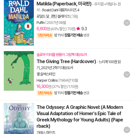
Matilda (Paperback, 미국판)
- 뮤지컬 <마틸다> 원
서
-
Roald Dahl 대표작시리즈 4
로알드 달
,
퀸틴 블레이크
(그림)
Puffin
|
2007년 08월
6,600
9.3
원 (43% 할인 / 70원)
밤 11시
잠들기전 배송
양탄자배송
변경
슬로우 미러클 쌍둥이 그림책 대상도서
The Giving Tree (Hardcover)
-
느리게 100권 읽
기_2021년 2학기 대상도서
셸 실버스타인
Harper Collins
|
1964년 10월
16,300
원 (37% 할인 / 170원)
밤 11시
잠들기전 배송
양탄자배송
변경
The Odyssey: A Graphic Novel: (A Modern
Visual Adaptation of Homer's Epic Tale of
Greek Mythology for Young Adults) (Pape
rback)
가레스 하인즈