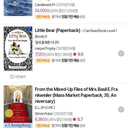
Candlewick Pr
|
2010년 10월
24,000
원 (20% 할인 / 1,200원)
밤 11시
잠들기전 배송
양탄자배송
변경
Little Bear (Paperback)
-
I Can Read Book Level 1
(Book) 9
엘세 홀메룬 미나릭
HarperTrophy
|
1978년 04월
7,120
9.6
원 (20% 할인 / 360원)
밤 11시
잠들기전 배송
양탄자배송
변경
미리보기
From the Mixed-Up Files of Mrs. Basil E. Fra
nkweiler (Mass Market Paperback, 35, An
niversary)
E. L. 코닉스버그
Simon Pulse
|
2002년 10월
8,380
8.7
원 (35% 할인 / 90원)
밤 11시
잠들기전 배송
양탄자배송
변경