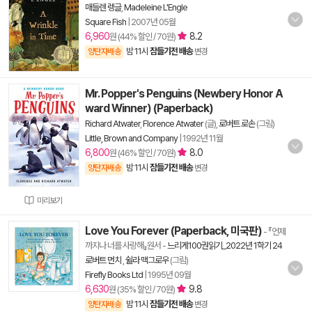
매들렌 렝글
,
Madeleine L'Engle
Square Fish
|
2007년 05월
6,960
8.2
원 (44% 할인 / 70원)
밤 11시
잠들기전 배송
양탄자배송
변경
Mr. Popper's Penguins (Newbery Honor A
ward Winner) (Paperback)
Richard Atwater
,
Florence Atwater
(글),
로버트 로손
(그림)
Little, Brown and Company
|
1992년 11월
6,800
8.0
원 (46% 할인 / 70원)
밤 11시
잠들기전 배송
양탄자배송
변경
미리보기
Love You Forever (Paperback, 미국판)
- 『언제
까지나 너를 사랑해』원서
-
느리게100권읽기_2022년 1학기 24
로버트 먼치
,
쉴라 맥그로우
(그림)
Firefly Books Ltd
|
1995년 09월
6,630
9.8
원 (35% 할인 / 70원)
밤 11시
잠들기전 배송
양탄자배송
변경