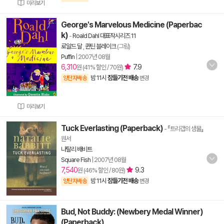
미리보기
George's Marvelous Medicine (Paperbac
k)
-
Roald Dahl 대표작시리즈 11
로알드 달
,
퀸틴 블레이크
(그림)
Puffin
|
2007년 08월
6,310
7.9
원 (41% 할인 / 70원)
밤 11시
잠들기전 배송
양탄자배송
변경
미리보기
Tuck Everlasting (Paperback)
- 『트리갭의 샘물』
원서
나탈리 배비트
Square Fish
|
2007년 08월
7,540
9.3
원 (46% 할인 / 80원)
밤 11시
잠들기전 배송
양탄자배송
변경
Bud, Not Buddy: (Newbery Medal Winner)
(Paperback)