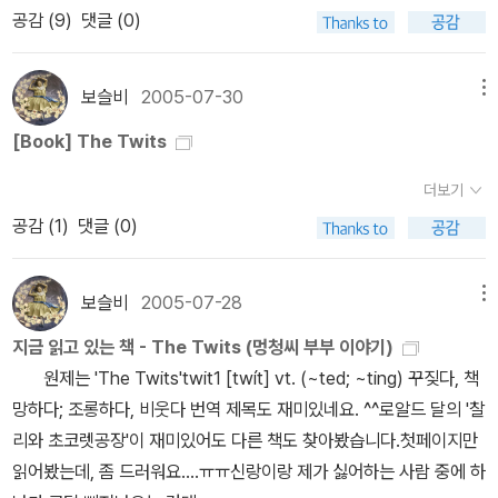
항상 부러운 기분이 드는것은 이렇게 하나의 책이 다양한 표지와
책에 워낙 익숙하지만 [제임스와 거대한 복숭아]는 제일 오른쪽에 있
공감 (
9
)
댓글 (0)
상대방을 못살게 군다. 그 괴롭히는 방법들이 읽는 사람의 상상을 초
다.쉽고 흥미롭고 얇은 책을 택한 때문이다.이 책 giver(기억전달자)
판형으로 여러방식으로 출간된다는것이지요. 우리나라에서 양장본,
는 것처럼 레인 스미스의 그림도 괜찮아보인다. 2.Charlie and the
월한다. 그래서 읽으면서 깔깔거리기도 하지만 어떤 대목에서는 엽기
는 무척 흥미로운내용을 담고 있는 책이다.얇고 어렵지 않아서 쉽게
반양장본으로 나눠서 가끔씩 출간되기도 하지만, 이렇게 다양한 모습
Chocolate Factory (Paperback, International Edition) 퀸틴
적이라는 생각도 들게 된다. 예전에 서커스단에서 일했던 경험이 있
읽을 수 있었다. 첫 시도에서 재미를 붙인다는 것이 중요하다그래서
으로 출간되는걸 기대하긴 힘들겠지요. 60. Danny the Champion
보슬비
2005-07-30
메뉴
블레이크 그림, 로알드 달 글 / Puffin Books / 2009년 2월3 . Ch
는 Twit부부는 여전히 원숭이 가족을 한집에 데리고 살며 늘 거꾸로
나는 점점 더 많은 외서들을 사모으기 시작했다.놀라운 것은 외서 (p
of the World 로알드 달의 책을 읽을때면 항상 마음이 따뜻해
arlie and the Great Glass Elavator (Paperback, Internation
[Book] The Twits
서는 물구나무를 시켜댄다. 그것이 너무나 힘이 들었던 원숭이들은
aperback) 들이 국내판보다 무척 싸다는 사실이었다. 두번 째 읽은
지는 것을 느낄때가 많아요. 그건 아마도 대니의 아버지처럼 아이들
al Edition) 퀸틴 블레이크 그림, 로알드 달 글 / Puffin Books / 20
역시 Twit부부에게 괴롭힘을 당하던 새들과 지혜와 힘을 모아 이 부
책도 참 잘 골랐다얇은 책이면서도 깊은 감동을 주는 책동화같으면서
의 편에서 힘이 되어주는 어른들이 등장하기 때문인것 같습니다. 물
더보기
09년 2월4.The Witches (Paperback, International Edition)
부를 무너뜨리는데, 과연 어떤 방법으로 이들에게 영원히 돌이키지
도 어른들이 읽는 책유명한 상을 받을 만한 가치가 있는 책그리고 무
론, 나쁜 악당도 등장하지만 언제나 정의는 착한 주인공의 편을 들어
공감 (
1
)
댓글 (0)
퀸틴 블레이크 그림, 로알드 달 글 / Puffin Books / 2009년 2월5.
못할 복수를 할까? 웬만한 사람은 상상도 못할 방법이다.이 책 뒤에
엇보다 읽기가 쉬웠다.이 책을 읽으면서 본격적으로 영어 원서 읽기
주니깐요.^^ 이 책을 읽다보면 베르나르 베르베르가 자신의 책속에
Danny the Champion of the World (Paperback, Internation
작가에 대한 얘기가 몇 쪽에 걸쳐 부록처럼 실려 있는데 이 사람, 상당
게재미를 붙이게 되었다.이 책은 영어 문장이 참 아름답다. 시적이고
자신의 책을 설명하는 식이 등장한답니다.과연 어떤 책을 설명하고
al Edition) 퀸틴 블레이크 그림, 로알드 달 글 / Puffin Books / 20
히 재미있는 사람이다. 부모가 모두 노르웨이 출신인데 아버지는 일
보슬비
2005-07-28
메뉴
운율이 뛰어나다.원서를 읽는 것이 왜 중요한가를 꺠우치게 해준 책
있을까요? ^-^ 61. George's Marvelous Medicine 아주 가
09년 2월6.Fantastic Mr. Fox (Paperback) 로알드 달 지음, 퀸
찍 세상을 떠나 실제로 아버지 얼굴도 기억못하고 자랐다고 한다. 하
이다. 나의 행운은 계속되었다그 다음에 읽은 책. 약간은 까다롭지만
끔... 주인공이긴하지만, 주인공에게 많이 호감을 느끼지 않는 경우가
지금 읽고 있는 책 - The Twits (멍청씨 부부 이야기)
틴 블레이크 그림 / Puffin / 2007년 8월7. George's Marvelous
지만 어머니와 누나, 여동생들과 화목한 분위기에서 성장했고 그 역
점점 난이도를 약간씩 높이면서 읽기에 좋은 책이기 때문이다,또 영
있어요.^^;;할머니가 좀 못되긴했지만, 조지가 할머니에게 드리는 약
원제는 'The Twits'twit1 [twít] vt. (~ted; ~ting) 꾸짖다, 책
Medicine (Paperback) 로알드 달 지음, 퀸틴 블레이크 그림 / Puf
시 다섯명의 자녀를 두었다. 그의 집필실이라고 할 수 있는 작은 오두
화를 보고 나서 책을 보면서원작과 영화가 서로 얼마나 다른지를 깜
을 먹일만큼은 아닌데...ㅎㅎ아마도 제가 아이의 입장보다 어른의 입
망하다; 조롱하다, 비웃다 번역 제목도 재미있네요. ^^로알드 달의 '찰
fin / 2007년 8월8. Matilda (Reprint Edition, Paperback) 로알
막집 소개도 재미있다. 아무에게도 공개하지 않고 출퇴근하듯이 매일
짝 놀랄만큼 느끼게 한 책이기 떄문이다. 다음에는 로날드 달을 빠뜨
장으로 읽기 시작해서인지 모르겠습니다.혹여 이 책을 읽고 조지처럼
리와 초코렛공장'이 재미있어도 다른 책도 찾아봤습니다.첫페이지만
드 달 지음, 퀸틴 블레이크 그림 / Puffin / 2007년 8월 9. The Twi
규칙적으로 집필 시간을 가졌던 그는 늘 쓰는 연필 종류가 있었고 여
릴수가 없다.찰리와 초콜렛 공장이라는 유명한 영화외에도 그의 책은
마법의 약을 만든다고 따라하지는 않겠지요? ^^ 62. The Vicar o
읽어봤는데, 좀 드러워요....ㅠㅠ신랑이랑 제가 싫어하는 사람 중에 하
ts (Reprint, Paperback) 로알드 달 지음, 퀸틴 블레이크 그림 / P
섯 자루의 연필을 깎아 놓는 것으로 일을 시작한다는 것. 그는 세상을
한글로 번역된 것도 잘 읽힌다.그러나 이미 내가 터득한 것처럼 원서