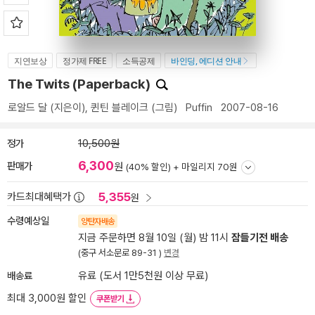
지연보상
정가제 FREE
소득공제
바인딩, 에디션 안내
The Twits (Paperback)
로알드 달
(지은이),
퀸틴 블레이크
(그림)
Puffin
2007-08-16
정가
10,500원
6,300
판매가
원
(40% 할인) +
마일리지 70원
5,355
카드최대혜택가
원
수령예상일
양탄자배송
지금 주문하면 8월 10일 (월) 밤 11시
잠들기전 배송
(중구 서소문로 89-31 )
변경
배송료
유료 (도서 1만5천원 이상 무료)
최대 3,000원 할인
쿠폰받기