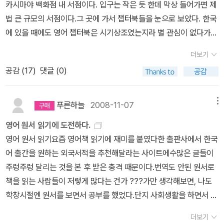
국, 한권은 다른분에게 선물로 드렸어요. 이 책 역시 얼마나 사랑
카시마야 백화점 내 서점이다. 입구는 작은 듯 한데 막상 들어가면 제
있고 또 궁금증을 일게 해서 부담없이 금방 읽을 수 있는 책이다. CH
받고 있는지를 다양한 표지와 판형으로 출간된 것을 보면 알수 있는
법 큰 규모의 서점이다.그 곳에 가서 챕터북들을 눈으로 보았다. 한국
OCOLATE FEVER written by Robert Kimmel Smith 그 유
것 같아요. 그런데 '마틸다'는 '퀸틴 블레이크'외의 다른 삽화가가 도전
에 있을 때에도 영어 챕터북은 시기상조였는지라 별 관심이 없다가
명한 Roald Dahl의 이야기를 한권도 직접 읽어본 적이 없다는 것을
한 책은 없나봅니다. 이 책도 언젠가 오디오북과 함께 다시 읽고
여기서 챕터북에 눈길이 갔다. 한국에서 더 저렴하기에 이번에 한국
알고 아이에게 그 얘기를 했더니 집에 있는 그의 시리즈 중에서 이 책
더보기
싶은 책이랍니다. 부디 나레이터분이 마틸다 역을 충분히 잘 소화하
에 가면 사야지 생각하고 있지만, 우리 아이에게 직접 다양한 책들을
을 가져다준다. 이것부터 읽어보라고.그가 이름 짓는데에도 일가견이
공감 (
17
)
댓글 (0)
길 바라면서요.^^ 58. The Witches 이 책을 읽었는데, 어떤 내용
보여주고 싶어서였다.그 곳에서 우리 아이는 로알드 달 시리즈를 보
있다는 것 쯤은 알고 있다. 이 책에서 Twit 은 흉칙한 외모 만큼이나
인지 가물 가물... 거리는것을 보면 로알드 달의 책중에 그다지 크게
았다. 물론 다른 책도 보았지만 자신이 좋아하는 작가인지라 눈이 그
흉칙한 심보를 가진 부부의 이름이다. 남편 Mr. Twit은 온몸이 털로
인상이 깊지 않았나봅니다.^^;; 그래서, 혹 리뷰 적은것이 있나 찾아보
쪽으로 갔나보다. 책 두께는 다른 챕터북에 비해 그리 두껍지 않은 로
푸른하늘
2008-11-07
메뉴
덮여서 얼굴이 어떻게 생겼는지도 구별이 안 될 정도로, 입 주위의 수
니, 있더군요. 덕분에 어떤 내용인지 기억도 나고, 이 책을 읽었을 당
알드 달의 책들도 있기에 사달라고 책을 집어들고 그 안을 보는 순간!
염에는 늘 음식 찌꺼기가 붙어 있어서 배고플땐 이것을 떼어 먹기도
영어 원서 읽기에 도전하다.
시의 느낌도 알게 되었네요. 이래서 책 읽고 리뷰를 적나봅니다. 암튼,
역시 아직 우리 아이가 보기엔 글자도 작고 레벨도 다소 높은 듯 하지
한다. 그러면서 한번도 이 수염을 닦아본 적이 없다. 아내 Mrs. Twit
영어 원서 읽기요즘 영어책 읽기에 재미를 붙였다한 출판사에서 한국
기억도 가물거리는것을 보니 이 책 역시 기회가 되면 오디오북과 함
만 6-7개월이 지난 내년 2010년이 되면 읽을 수 있을 것 같다. 그리
은 Mr.Twit 처럼 온몸이 털로 덮인 것은 아니지만 얼굴이 흉칙하기
어 출간을 원하는 외국서적을 추천해달라는 사이트에수많은 글들이
께 다시 읽어봐야할것 같네요. 언뜻, 다른 표지 디자인같지만 포즈
고 정말 그 정도로 실력이 높아져야 하고 ...로알드 달의 책을 골라보
그지없다. 젊었을 때는 이렇게 못생긴 얼굴이 아니었다는데 왜 이렇
주렁주렁 달리는 것을 본 후 받은 충격 때문이다.번역도 안된 원서로
는 비슷하고 색상만 바꾸었네요. 59. The BFG 이 책 역시 재미있
았다. 심심하던 차에 우리 아이랑 내가 좋아하는 책을 1위부터 정리해
게 흉칙하게 바뀌었을까? 흉칙한 생각을 자꾸 하면 얼굴이 그렇게
책을 읽는 사람들이 저렇게 많다는 건가 ???가만 생각해보면, 나도
게 읽은 책었답니다. 단지 이 책을 읽을때, 틀린 영어문법을 사용하는
볼까 한다. ㅋㅋ1. James and the Giant Peach (Paperback, In
바뀐단다. 좋은 생각을 늘 하는 사람은 아무리 나이 들어도 절대 얼굴
학창시절엔 원서를 보면서 공부를 했었다.단지 사회생활을 하면서 영
거인 때문에 약간의 어려움이 있었지만... DVD로 만화 영화가 있는
ternational Edition) 퀸틴 블레이크 그림, 로알드 달 글 / Puffin B
이 그렇게 변하지 않는다고.이들은 부부이지만 서로 원수처럼 싸워댄
어와 거리가 멀어졌을 뿐이 아닌가.그래서 나의 영어책 읽기가 시작
지 처음 알았네요. 책과는 다른 그림이지만, 재미있을것 같아요.
ooks / 2009년 2월 퀸틴 블레이크의 그림으로 만나는 로알드 달의
더보기
다. 서로 누가 더 괴롭히나 시합이라도 벌이듯이 온갖 술수를 다써서
되었다처음엔 낫설었지만, 차츰 재미가 붙기 시작했다. 출발이 좋았