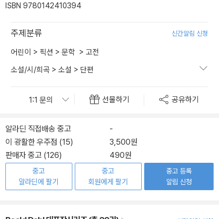
ISBN 9780142410394
주제분류
신간알림 신청
어린이
>
픽션
>
문학
>
고전
소설/시/희곡
>
소설
>
단편
선물하기
공유하기
알라딘 직접배송 중고
-
이 광활한 우주점 (15)
3,500원
판매자 중고 (126)
490원
중고
중고
중고 등록
알라딘에 팔기
회원에게 팔기
알림 신청