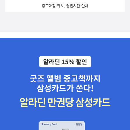
나봅니다. 다른 디자인, 다른 판형들 64. The Magic Finge
중고매장 위치, 영업시간 안내
r 로알드 달의 책에 빠지면서 그의 책을 찾아 읽기 시작했어요. 삽
화도 마음에 들고, 내용도 기발해서 영어를 읽는 어려움을 살짝 재미
로 커버해주었다고 할까요. 그래서 대부분 로알드 달의 책은 영어 원
서읽기 초기에 많이 읽었던것 같네요. 65. The Twits 이 책 때문
에 'Twit'이라는 단어를 배웠어요. 국내서에는 '멍청씨 부부 이야기'라
는 제목을 붙였는데, 나쁘지 않는 시도인것 같아요.ㅎㅎ 이 책 읽으면
서 얼마나 드러웠던지...^^;; 그래도 이 책 오디오북으로 다시 읽어
보고 싶은 책이기도 합니다. 66. The Minpins 너무 너무 삽화
가 이뻤던 그림책이었어요. 조카를 위해 구매했는데, 처음 이 책을 구
매했을때, 로알드 달의 책인지 몰랏습니다. 보시다시피, 국내서는 제
목이 큰데 비해, 외서들은 저자의 이름이 훨씬 더 강조되었지요. 저자
의 네임밸류를 느끼게 하는데, 정말 로알드 달의 이름만으로 책을 구
매하게 하는것 같습니다. 대부분 로알드달의 책은 국내서로도 다시
찾아 읽었던것 같아요. 67. The Giraffe and the Pelly and M
e 동물이 주인공이 되는 몇 안되는 로알드 달의 책이랍니다. 이