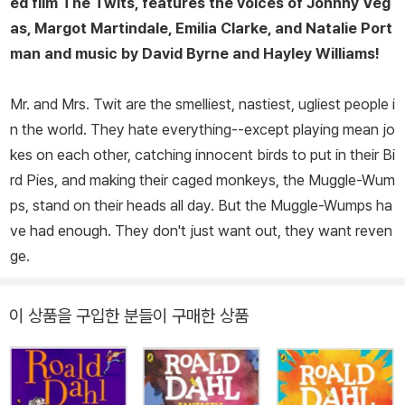
ed film
The Twits,
features the voices of Johnny Veg
990년 11월에 타계했다. 〈타임스〉는 그를 “우리 시대에 가장 널리 읽
as, Margot Martindale, Emilia Clarke, and Natalie Port
히고 가장 영향력이 큰 작가 중 한 명”이라고 소개하면서 그의 부고에
man and music by David Byrne and Hayley Williams!
이렇게 썼다. “아이들은 그의 이야기를 사랑했고 그를 제일 좋아하는
작가로 꼽았다. (…) 그 이야기들은 미래의 고전이 될 것이다.” 타계하
Mr. and Mrs. Twit are the smelliest, nastiest, ugliest people i
고 10년 뒤인 2000년에 실시된 ‘세계 책의 날’ 설문조사에서 전 세계
n the world. They hate everything--except playing mean jo
독자들이 가장 사랑하는 작가로 뽑혔다.
kes on each other, catching innocent birds to put in their Bi
rd Pies, and making their caged monkeys, the Muggle-Wum
ps, stand on their heads all day. But the Muggle-Wumps ha
ve had enough. They don't just want out, they want reven
ge.
이 상품을 구입한 분들이 구매한 상품