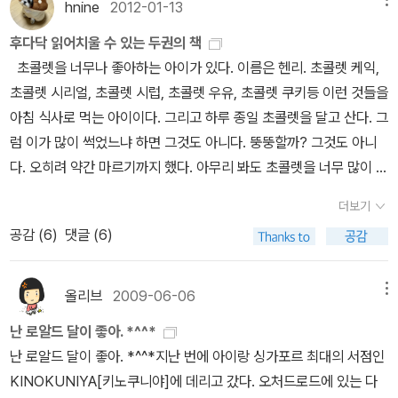
ㅎ 나중에 비행기에서 이 책의 번역서를 만나 반가워 다시 읽었었답
hnine
2012-01-13
by reading about Mr. Twit I can see how unhygienic he is.
니다. 처음 영어책을 읽을때는 읽는것만으로도 참 대견하다 생
후다닥 읽어치울 수 있는 두권의 책
Always foul smelling and has a nasty disposition.I had bee
각했는데, 지금은 읽는것만으로 만족하지 않고 오디오북도 함께 들으
초콜렛을 너무나 좋아하는 아이가 있다. 이름은 헨리. 초콜렛 케익,
n educated about nasty and smelly peope through this En
려고 노력중이랍니다. 이 책 재미있게 읽었으니, 나중에 기회 삼아 오
초콜렛 시리얼, 초콜렛 시럽, 초콜렛 우유, 초콜렛 쿠키등 이런 것들을
glish book.I fell in love with it so, I bought 5 of this for gifts
디오북과 함께 다시 읽어볼 계획이예요. 다양한 표지로 책이 출
아침 식사로 먹는 아이이다. 그리고 하루 종일 초콜렛을 달고 산다. 그
to my friends and colleagues.Unfortunately two of my stu
간되었는데, 그래도 변함없는것은 퀸틴 블레이크의 삽화를 두었다는
럼 이가 많이 썩었느냐 하면 그것도 아니다. 뚱뚱할까? 그것도 아니
dents say they didn't share my enthusiasm about this boo
거죠. 로알드 달의 대부분의 책은 그가 삽화를 그렸는데, 그점이 이 책
다. 오히려 약간 마르기까지 했다. 아무리 봐도 초콜렛을 너무 많이 먹
k.One of my students told, 'I don't even read Korean book
을 더 재미있게 느끼게 했던것 같습니다. 아주 드물게 '퀸틴 블레이
어서 이상한 곳은 없어보인다. 그러니 식구들도 특별히 말리지 않는
s, why should I be interestedin reading this English book.'T
크'의 삽화가 아닌 책들을 발견하기도 하는데, 그래도 그의 삽화가 더
더보기
다. 그런데 어느 날 이상한 일이 일어난다. 그날도 초콜릿 범벅의 아침
hough its a gift, he utterly said he hates it. I should have gi
애정이 가는것 같습니다. 'Charlie and the Chocolate Facto
공감 (
6
)
댓글 (6)
식사를 잘 하고 학교엘 갔는데 몸의 여기 저기에 뭐가 나는 것이다. 초
ven it to someone who is more interested in learning the le
ry'의 후속편인 이 책은 좀 더 신랄한 풍자로 읽는동안 마음이 따끔했
콜렛 색의 반점 같은 것이 불쑥불쑥 솟아나더니 점점 커져간다. 이른
ssons ofthis book. Well, there are no regrets I hope he wou
었던것 같아요. 그래서인지, 전편만큼 즐겁게 읽지는 못했답니다. 57.
바 Chocolate fever 라고 말을 하면서도 의사 선생님도 이 증상에
ld read it someday.There are still third grade students in mid
올리브
2009-06-06
메뉴
Matilda '마틸다' 영화 너무 재미있게 봤었는데, 이 영화를 볼때까
대해 원인과 치료 방법을 몰라 이 검사 저 검사 해대느라 헨리는 병원
dle school who love to read this kind of books. I hope the
지 원작 소설이 있다고는 전혀 생각하지 못했어요. 나중에 책을 읽고
난 로알드 달이 좋아. *^^*
에 갇힌 채 시달리기만 한다. 결국 병원을 탈출하는 헨리! 제2의 모험
y would keep on reading so, their English would be improve
나서야, 내가 봤던 영화가 이 책을 원작으로 두었다는 것을 알게 되었
난 로알드 달이 좋아. *^^*지난 번에 아이랑 싱가포르 최대의 서점인
이 기다리고 있다.결국 헨리는 무사히 집으로 돌아오게 될까? Choc
d and be useful fortheir education.
지요. 영어로 읽기전에 번역본도 2권씩이나 구매했더라구요.ㅎㅎ 결
KINOKUNIYA[키노쿠니야]에 데리고 갔다. 오처드로드에 있는 다
olate fever에서 회복될 수 있을까? 책이 얇기도 하고 내용이 재미