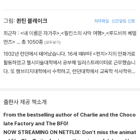
자 영국 공군에 지원하여 전투기 조종사로 참전하지만 이집트에서 큰
부상을 입고 공군 중령으로 종전을 맞는다. 이 무렵 로알드 달은 이야
그림:
퀸틴 블레이크
저자파일
신간알림 신청
기꾼으로서의 소질을 발휘하기 시작한다. 전투기 조종사로서 실전 경
험을 담은 단편소설들을 미국의 유력 잡지에 발표하기 시작했는데 그
최근작 :
<내 이름은 자가주>
,
<필킨스의 사막 여행>
,
<루드비히 베멀
의 기발한 이야기 솜씨는 단숨에 독자들을 사로잡았다. 첫 단편집 『응
먼즈>
… 총 1050종
(모두보기)
답 바람』에 이어 두번째 단편집 『당신을 닮은 사람』을 펴냈고 이 책으
1932년 런던에서 태어났습니다. 16세 때부터 <펀치>지의 만화가로
로 에드거 엘런 포 상과 전미 미스터리 작가상을 수상했다. 도박과 내
활동하였고 첼시미술대학에서 공부해 일러스트레이터로 근무했습니
기에 대한 집착, 속고 속이는 의뭉스러운 술수, 통념으로는 이해할 수
다. 또 캠브리지대학에서 수학하고, 런던대학에서 교육학 석사학위를
없는 기이한 목표를 향해 놀라운 집념을 발휘하는 인물 등을 보여주
받았으며, 지금은 로얄예술대학에서 20년 이상 학생들을 가르치고
면서 인간사의 미묘한 국면을 차근차근 밀도 높은 이야기로 조여붙이
있습니다. 300여 권의 그림책을 만들었으며 그중 《찰리와 초콜릿 공
는 그의 솜씨는 결말에서 으스스한 반전과 다층적인 유머를 선사하면
장》, 《데이지는 못 말려》, 《앵무새 열두 마리》, 《하늘을 나는 돛단배》
서 정점에 달한다. 『찰리와 초콜릿 공장』 『제임스와 거대한 복숭아』
출판사 제공 책소개
등의 작품을 직접 쓰거나 그렸습니다. 1980년에는 그림책 《맥노리
『마틸다』 등 전 세계 어린이들이 가장 좋아하는 동화작가이기도 하
From the bestselling author of
Charlie and the Choco
아씨》로 케이트 그린어웨이 상을 받았고, 1996년에는 《어릿광대》가
다. 로알드 달의 작품은 영화와 뮤지컬로도 유명해졌다. 시나리오 작
late Factory and The BFG
!
볼로냐 국제 도서전에서 올해의 어린이책으로 선정되었으며, 2002
가, 시인, 소설가로서 두루 명성을 얻은 그의 작품은 63개의 언어로
NOW STREAMING ON NETFLIX: Don't miss the animat
년에는 안데르센 상을 수상했습니다.
옮겨져 전 세계적으로 2억 부가 판매되기에 이르렀다. 로알드 달은 1