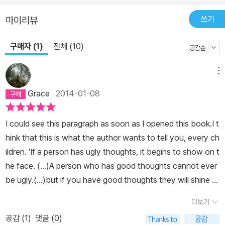
쓰기
마이리뷰
구매자 (1)
전체 (10)
메뉴
Grace
2014-01-08
I could see this paragraph as soon as I opened this book.I t
hink that this is what the author wants to tell you, every ch
ildren. 'If a person has ugly thoughts, it begins to show on t
he face. (...)A person who has good thoughts cannot ever
be ugly.(...)but if you have good thoughts they will shine o
ut of your face like sunbeams and you will always look lov
더보기
ely.' I rarely see hairy-faced people (even beared or moust
공감 (
1
)
댓글 (0)
achy-faced people).I have not ever thought about them.T