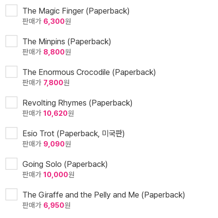
The Magic Finger (Paperback)
판매가
6,300
원
The Minpins (Paperback)
판매가
8,800
원
The Enormous Crocodile (Paperback)
판매가
7,800
원
Revolting Rhymes (Paperback)
판매가
10,620
원
Esio Trot (Paperback, 미국판)
판매가
9,090
원
Going Solo (Paperback)
판매가
10,000
원
The Giraffe and the Pelly and Me (Paperback)
판매가
6,950
원