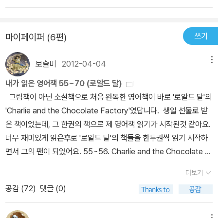
hrough this book, I realized that how they can be disgustin
g.Just reading about Mr. Twit, I can guess how he is smell
쓰기
마이페이퍼 (6편)
y, nasty and disgusting.I am glad to understand this book. I
love this book. It is easy to understand so I bought 5 book
보슬비
2012-04-04
메뉴
s more as gifts.I gave my students two of them but they di
dn't like them. One of my students said to me, 'I don't read
내가 읽은 영어책 55~70 (로알드 달)
even Korean books, why should I read an English book? I d
그림책이 아닌 소설책으로 처음 완독한 영어책이 바로 '로알드 달'의
on't like this English book even though my gift!'ㅋㅋThey ar
'Charlie and the Chocolate Factory'였답니다. 생일 선물로 받
e still kids even though they became 3rd grade in middle sc
은 책이었는데, 그 한권의 책으로 제 영어책 읽기가 시작된것 같아요.
hool.I would like to read this kind of level English books mo
너무 재미있게 읽은후로 '로알드 달'의 책들을 한두권씩 읽기 시작하
re and more~~ *온라인 영어 선생님께 수정을 부탁했더니 거의
면서 그의 팬이 되었어요. 55~56. Charlie and the Chocolate F
전체가 해당된다.ㅋㅋ다음은 그 분에 의해 수정된 글이다. 읽어보면
actory & Charlie and the Great Glass Elevator 영화로도
더보기
맞아! 내가 하고 싶었던 말이 이거야! 싶은데그렇게 만들기는 왜그리
만들어졌는데, 제가 이 책을 읽고 영화를 봤는지, 영화를 먼저 보고 책
어려운지...... I noticed this paragraph as I opened this book.I
공감 (
72
)
댓글 (0)
을 읽었는지는 잘 기억이 나지 않네요.^^;; 하지만 제가 읽은 책에 영
think this what the author wanted to tell to every readers.I
화표지가 들어있는것을 생각해보면, 영화를 먼저 본것 같긴합니다.ㅎ
f a person has ugly thoughts, it manifests on his face.Just
메뉴