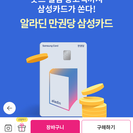
뒤로가
기
보관함담기
선물하기
선물하기
장바구니
구매하기