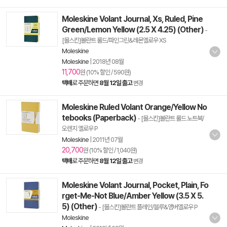
Moleskine Volant Journal, Xs, Ruled, Pine
Green/Lemon Yellow (2.5 X 4.25) (Other)
-
[몰스킨]볼란트 룰드/파인그린&레몬옐로우 XS
Moleskine
Moleskine
|
2018년 08월
11,700
원 (10% 할인 / 590원)
택배
로 주문하면
8월 12일 출고
변경
Moleskine Ruled Volant Orange/Yellow No
tebooks (Paperback)
- [몰스킨]볼란트 룰드 노트북/
오렌지 옐로우 P
Moleskine
|
2011년 07월
20,700
원 (10% 할인 / 1,040원)
택배
로 주문하면
8월 12일 출고
변경
Moleskine Volant Journal, Pocket, Plain, Fo
rget-Me-Not Blue/Amber Yellow (3.5 X 5.
5) (Other)
- [몰스킨]볼란트 플레인/블루&앰버옐로우 P
Moleskine