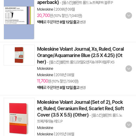
aperback)
- [몰스킨]볼란트 룰드 노트북/PR 블루 P
Moleskine
|
2008년 09월
20,700
원 (10% 할인 / 1,040원)
택배
로 주문하면
8월 12일 출고
변경
Moleskine Volant Journal, Xs, Ruled, Coral
Orange/Aquamarine Blue (2.5 X 4.25) (Ot
her)
- [몰스킨]볼란트 룰드/코럴오렌지&아쿠아블루 XS
Moleskine
Moleskine
|
2018년 08월
11,700
원 (10% 할인 / 590원)
택배
로 주문하면
8월 12일 출고
변경
Moleskine Volant Journal (Set of 2), Pock
et, Ruled, Geranium Red, Scarlet Red, Soft
Cover (3.5 X 5.5) (Other)
- [몰스킨]볼란트 룰드 노
트북/제라늄 레드 P
Moleskine
Moleskine
|
2015년 08월