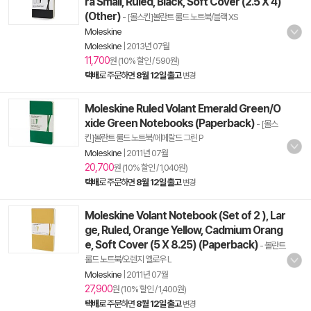
ra Small, Ruled, Black, Soft Cover (2.5 X 4)
(Other)
- [몰스킨]볼란트 룰드 노트북/블랙 XS
Moleskine
Moleskine
|
2013년 07월
11,700
원 (10% 할인 / 590원)
택배
로 주문하면
8월 12일 출고
변경
Moleskine Ruled Volant Emerald Green/O
xide Green Notebooks (Paperback)
- [몰스
킨]볼란트 룰드 노트북/에메랄드 그린 P
Moleskine
|
2011년 07월
20,700
원 (10% 할인 / 1,040원)
택배
로 주문하면
8월 12일 출고
변경
Moleskine Volant Notebook (Set of 2 ), Lar
ge, Ruled, Orange Yellow, Cadmium Orang
e, Soft Cover (5 X 8.25) (Paperback)
- 볼란트
룰드 노트북/오렌지 옐로우 L
Moleskine
|
2011년 07월
27,900
원 (10% 할인 / 1,400원)
택배
로 주문하면
8월 12일 출고
변경