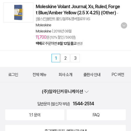
Moleskine Volant Journal, Xs, Ruled, Forge
t Blue/Amber Yellow (2.5 X 4.25) (Other)
-
[몰스킨]볼란트 룰드/블루&앰버옐로우 XS
Moleskine
Moleskine
|
2018년 08월
11,700
원 (10% 할인 / 590원)
택배
로 주문하면
8월 12일 출고
변경
1
2
3
로그인
전체 메뉴
회사 소개
출판사 안내
PC 버전
(주)알라딘커뮤니케이션
1544-2514
일반문의 (발신자 부담)
1:1 문의
FAQ