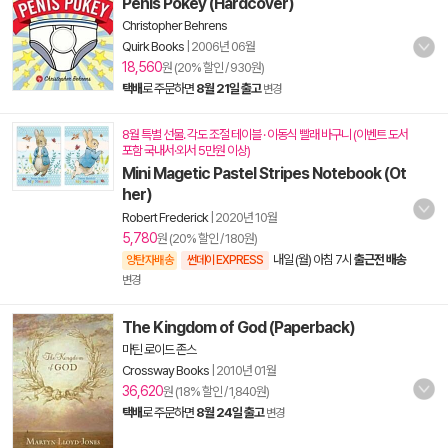
Penis Pokey (Hardcover)
Christopher Behrens
Quirk Books
|
2006년 06월
18,560
원 (20% 할인 / 930원)
택배
로 주문하면
8월 21일 출고
변경
8월 특별 선물. 각도 조절 테이블 · 이동식 빨래 바구니 (이벤트 도서
포함 국내서·외서 5만원 이상)
Mini Magetic Pastel Stripes Notebook (Ot
her)
Robert Frederick
|
2020년 10월
5,780
원 (20% 할인 / 180원)
내일 (월) 아침 7시
출근전 배송
양탄자배송
썬데이 EXPRESS
변경
The Kingdom of God (Paperback)
마틴 로이드 존스
Crossway Books
|
2010년 01월
36,620
원 (18% 할인 / 1,840원)
택배
로 주문하면
8월 24일 출고
변경