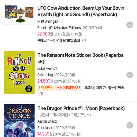
UFO Cow Abduction: Beam Up Your Bovin
e (with Light and Sound!) (Paperback)
Matt Smiriglio
Running Pr Miniature Editions
|
2019년 04월
22,800
원 (20% 할인 / 1,140원)
택배
로 주문하면
8월 19일 출고
변경
The Ransom Note Sticker Book (Paperba
ck)
Luke Herriott
Skittledog
|
2024년 03월
24,800
원 (20% 할인 / 750원)
내일 (월) 아침 7시
출근전 배송
양탄자배송
썬데이 EXPRESS
변경
The Dragon Prince #1 : Moon (Paperback)
- 넷플릭스 애니메이션 <드래곤 프린스>
Aaron Ehasz
Scholastic
|
2020년 06월
14,280
원 (20% 할인 / 720원)