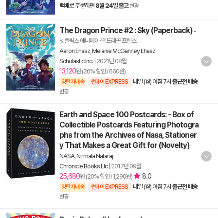
택배
로 주문하면
8월 24일 출고
변경
The Dragon Prince #2 : Sky (Paperback)
-
넷플릭스 애니메이션 '드래곤 프린스'
Aaron Ehasz
,
Melanie McGanney Ehasz
Scholastic Inc.
|
2021년 08월
13,120
원 (20% 할인 / 660원)
내일 (월) 아침 7시
출근전 배송
양탄자배송
썬데이 EXPRESS
변경
Earth and Space 100 Postcards: - Box of
Collectible Postcards Featuring Photogra
phs from the Archives of Nasa, Stationer
y That Makes a Great Gift for (Novelty)
NASA
,
Nirmala Nataraj
Chronicle Books Llc
|
2017년 09월
25,680
8.0
원 (20% 할인 / 1,290원)
내일 (월) 아침 7시
출근전 배송
양탄자배송
썬데이 EXPRESS
변경