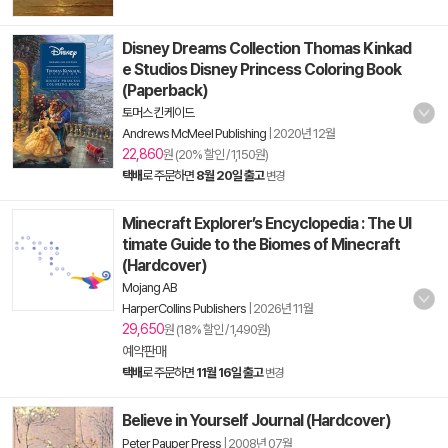
Disney Dreams Collection Thomas Kinkad
e Studios Disney Princess Coloring Book
(Paperback)
토머스 킨케이드
Andrews McMeel Publishing
|
2020년 12월
22,860
원 (20% 할인 / 1,150원)
택배
로 주문하면
8월 20일 출고
변경
Minecraft Explorer’s Encyclopedia : The Ul
timate Guide to the Biomes of Minecraft
(Hardcover)
Mojang AB
HarperCollins Publishers
|
2026년 11월
29,650
원 (18% 할인 / 1,490원)
예약판매
택배
로 주문하면
11월 16일 출고
변경
Believe in Yourself Journal (Hardcover)
Peter Pauper Press
|
2008년 07월