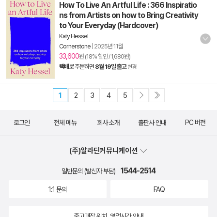
How To Live An Artful Life : 366 Inspiratio
ns from Artists on how to Bring Creativity
to Your Everyday (Hardcover)
Katy Hessel
Cornerstone
|
2025년 11월
33,600
원 (18% 할인 / 1,680원)
택배
로 주문하면
8월 19일 출고
변경
1
2
3
4
5
로그인
전체 메뉴
회사 소개
출판사 안내
PC 버전
(주)알라딘커뮤니케이션
1544-2514
일반문의 (발신자 부담)
1:1 문의
FAQ
중고매장 위치, 영업시간 안내