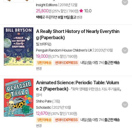
Insight Editions
|
2018년 12월
25,800
10.0
원 (25% 할인 / 780원)
택배
로 주문하면
8월 11일 출고
변경
A Really Short History of Nearly Everythin
g (Paperback)
빌 브라이슨
Penguin Random House Children's UK
|
2020년 10월
19,000
원 (37% 할인 / 190원)
내일 (월) 아침 7시
출근전 배송
양탄자배송
썬데이 EXPRESS
변경
Animated Science: Periodic Table: Volum
e 2 (Paperback)
- 『화학 영재를 위한 원소 지도 주기율표』
원서
Shiho Pate
(그림)
Scholastic
|
2021년 10월
12,670
원 (30% 할인 / 130원)
내일 (월) 아침 7시
출근전 배송
양탄자배송
썬데이 EXPRESS
변경