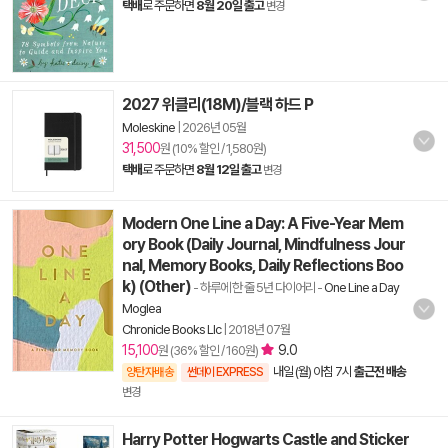
택배
로 주문하면
8월 20일 출고
변경
2027 위클리(18M)/블랙 하드 P
Moleskine
|
2026년 05월
31,500
원 (10% 할인 / 1,580원)
택배
로 주문하면
8월 12일 출고
변경
Modern One Line a Day: A Five-Year Mem
ory Book (Daily Journal, Mindfulness Jour
nal, Memory Books, Daily Reflections Boo
k) (Other)
- 하루에 한 줄 5년 다이어리
-
One Line a Day
Moglea
Chronicle Books Llc
|
2018년 07월
15,100
9.0
원 (36% 할인 / 160원)
내일 (월) 아침 7시
출근전 배송
양탄자배송
썬데이 EXPRESS
변경
Harry Potter Hogwarts Castle and Sticker