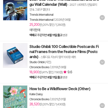
gu Wall Calendar (Wall)
- 2027 스타워즈: 만달로리
안 & 그로구 캘린더
Trends International
Trends International
|
2026년 08월
25,200
원 (20% 할인 / 1,260원)
예약판매
택배
로 주문하면
8월 11일 출고
변경
Studio Ghibli: 100 Collectible Postcards: Fi
nal Frames from the Feature Films (Postc
ards)
- 스튜디오 지브리 엽서 100장 세트
Studio Ghibli
(사진)
Chronicle Books
|
2019년 08월
18,900
9.6
원 (41% 할인 / 190원)
택배
로 주문하면
8월 11일 출고
변경
How to Be a Wildflower Deck (Other)
Katie Daisy
Chronicle Books
|
2021년 01월
28,520
원 (20% 할인 / 1,430원)