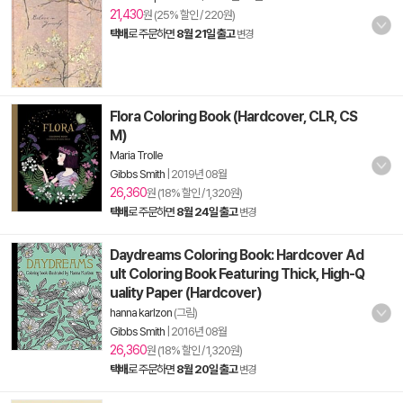
21,430
원 (25% 할인 / 220원)
택배
로 주문하면
8월 21일 출고
변경
Flora Coloring Book (Hardcover, CLR, CS
M)
Maria Trolle
Gibbs Smith
|
2019년 08월
26,360
원 (18% 할인 / 1,320원)
택배
로 주문하면
8월 24일 출고
변경
Daydreams Coloring Book: Hardcover Ad
ult Coloring Book Featuring Thick, High-Q
uality Paper (Hardcover)
hanna karlzon
(그림)
Gibbs Smith
|
2016년 08월
26,360
원 (18% 할인 / 1,320원)
택배
로 주문하면
8월 20일 출고
변경