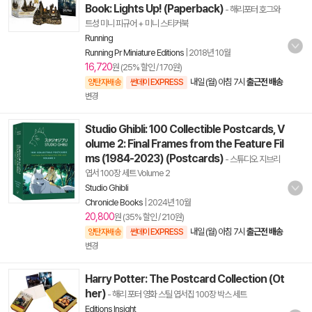
Book: Lights Up! (Paperback)
- 해리포터 호그와
트성 미니 피규어 + 미니 스티커북
Running
Running Pr Miniature Editions
|
2018년 10월
16,720
원 (25% 할인 / 170원)
내일 (월) 아침 7시
출근전 배송
양탄자배송
썬데이 EXPRESS
변경
Studio Ghibli: 100 Collectible Postcards, V
olume 2: Final Frames from the Feature Fil
ms (1984-2023) (Postcards)
- 스튜디오 지브리
엽서 100장 세트 Volume 2
Studio Ghibli
Chronicle Books
|
2024년 10월
20,800
원 (35% 할인 / 210원)
내일 (월) 아침 7시
출근전 배송
양탄자배송
썬데이 EXPRESS
변경
Harry Potter: The Postcard Collection (Ot
her)
- 해리 포터 영화 스틸 엽서집 100장 박스 세트
Editions Insight