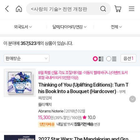
외국도서
달력/다이어리/연감
전체
이 분야에
357,523
개의 상품이 있습니다.
옵션
1
8월 특별 선물. 각도 조절 테이블 · 이동식 빨래 바구니 (이벤트 도서
포함 국내서·외서 5만원 이상)
Thinking of You (Uplifting Editions): Turn T
his Book Into a Bouquet (Hardcover)
- 부케
북/팝업북
몰리 해치
Abrams Noterie
|
2018년 02월
15,300
10.0
원 (39% 할인 / 160원)
내일 밤 11시
잠들기전 배송
양탄자배송
변경
2027 Star Wars: The Mandalorian and Gro