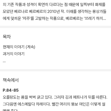
의 기존 작품과 성격이 확연히 다르다는 점 때문에 일찍부터 화제를
모았던 베르나르 베르베르의 2010년 작. 미래를 생각하는 몽상가들
에게 덧씌운 '저주'를 고발하는 작품으로, 베르베르는 '쓰레기 하치
장'을 주요한 무대의 하나로 삼아 현대 문명을 은유하고, 그 속에 밴
'현실의 악취'까지 고스란히 담아 낸다.
목차
작품 속에서 이야기를 이끌어 가는 주역들은 모두 사회에서 버림받
현재의 이야기 (계속)
은, 혹은 스스로 사회를 버린 존재들이다. 여주인공 카산드라는 미래
과거의 이야기
를 예언하지만 정작 자신의 과거는 전혀 모르는 17세의 소녀다. 그녀
의 운명은 고대의 예언자 카산드라와 닮은꼴이다. 아폴론 신으로부터
작가의 말
미래를 보는 능력을 선사받은 트로이의 카산드라는 아무도 그 예언을
책속에서
믿어 주지 않는 저주까지 함께 받았다.
P.84-85
자폐증까지 있어 주변과의 소통이 쉽지 않은 카산드라는 고아 기숙
오를랑도는 몸을 벅벅 긁고 있다. 그러자 김과 페트나가 뒤를 따른다.
학교에서 문제를 일으키고 한밤중에 탈출한다. 그녀가 흘러 들어간
그다음엔 에스메랄다 차례이다. 빨간 머리의 뚱보 여인은 이렇게 설
곳은 파리 외곽의 거대한 쓰레기 하치장. 거기에서 네 명의 괴짜 노숙
명해 준다.