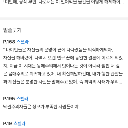
기다리고 있지. 두 눈을 크게 뜨고서 그 죽음을 향해 걸어가야만 하거
「미안해, 공작 부인. 나로서는 이 빌어먹을 물건을 어떻게 해체해야
든. 그게 너무도 힘든 거야.」
할지 모르겠어. 내가 무슨 바보 같은 짓이라도 했다가는 차라리 안 건
「하지만 사람들은 모두 알고 싶다고 말해요….」
드린 것보다 훨씬 고약한 일이 생길 것 같아.」
「그들의 말을 곧이들어서는 안 돼. 귀 기울여서 그들의 깊은 생각을,
페트나는 침을 꿀꺽 삼킨다. 이제 손목시계는 <5초 후 사망 확률: 8
밑줄긋기
실제의 생각을 들을 줄 알아야 한단다. 인간들이란 자주 생각과는 정
5%>를 표시한다.
반대의 것을 말하지. 또 원하는 것과는 정반대로 행동해. 때로는 적들
카운트다운은 거의 막바지에 다다랐다. 8, 7, 6…
P.168
스텔라
을 지지하고, 친구들의 길은 막아 버려. 자신을 먹여 주는 손은 물어뜯
「뭐라도 좀 해봐!」 에스메랄다가 바들바들 떨면서 울부짖는다.
˝ 마야인들은 자신들의 문명이 끝에 다다랐음을 의식하게되자,
고, 때리는 손은 쓰다듬는단다. 인간은 그들의 역설을 통해서만 이해
<5초 후 사망 확률: 91%>.
자살을 해버렸어. 나역시 오랜 연구 끝에 동일한 결론에 이르게 되었
할 수 있는 존재라는 사실을 깨닫기만 하면, 그들 모두의 진정한 내면
그들에게 1초 1초가 이렇게 길게 느껴진 적은 한 번도 없었다.
지. 지금 이 시대는 몽매주의에서 벗어나는 것이 아니라 훨씬 더 깊
을 파악할 수 있게 된단다.」
3, 2, 1….
은 몸매주의로 회귀하고 있어. 내 확실히말하건대, 내가 행한 관찰들
- 1권
타이머가 0을 가리켰을 때, 조그만 다이오드 전구 세 개가 동시에 켜
과 계산들은 분명한 사실을 말해주고 있어. 즉 최악의 사태가 우리
지면서 깜빡거리기 시작한다. 펌프 하나가 작동을 시작하자, 단번에
를 기다리고 있으며, 아무것도 그걸 막을 수 없다는 사실이지. 아무것
세 개의 튜브로부터 녹색 액체가 빠져나와 하나의 관 속에서 뒤섞이
도! 마야인들은인류의 종말을 2012년이라고 예언했고, 이 예언은 그
P.195
스텔라
면서 노즐 쪽으로 흘러간다.
대로 이루어질 거야. ˝
낙관주의자들은 정보가 부족한 사람들이야.
카산드라의 손목시계는 이렇게 알린다. <5초 후 사망 확률: 94%>.
그녀는 두 눈을 감아 버린다.
다니엘은 다시 입을 다문다. 오지 않는 누군가의 신호를 기다리는 사
P.19
스텔라