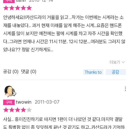
의해 예견한다. 하긴 미래에 대한 예측이 철저한 통계에 의해 이루어
는건 맞는것 같다. 하지만 여기서 실험24인 카산드라는 미래를 통게
안녕하세요!!카산드라의 거울을 읽고 ..작가는 이번에는 시계라는 소
가 아닌 과거의 카산드라에 의해 예견받는다. 뭐 강신무같은거????
재를 내놓았다.. 과거 현재 미래를 알게 해주는 시계..요즘은 핸드폰
이 책은 한국사람이 주인공으로 나온다고 해서 조금은 화제가 디기도
시계를 많이 보지만 예전에는 팔에 시계를 차고 자주 시간을 확인했
했지만 이 책에서 나오는 17세 청년은 북한이라는 전체주의에 염증
다..그러면 언제나 시간은 11시 11분. 12시 12분...여러분도 그러지 않
을 느끼는 북한을 이탈하여 무정부주의로 쓰레기더미에서 살아가는
았나요?? 정말 신기하게도..
북한청년이라서 남한청년과는 감성이 많이 달라서 느낌은 별로다.여
기서 참으로 삶이 무정한 것은 카산드라의 부모가 자신의 아이를 실
더보기
험대상으로 삼았다는 가설이 좀 충격으로 다가오는 상상의 이야기이
공감 (
0
)
댓글 (0)
기는 했다.
메뉴
twowin
2011-03-07
사실.. 흥미진진하기로 따지면 1편이 더 나았던 것 같다.마지막 결말
도 특별함 없이 좀 밋밋하게 끝난 것 같기도 하고..카산드라가 기억하