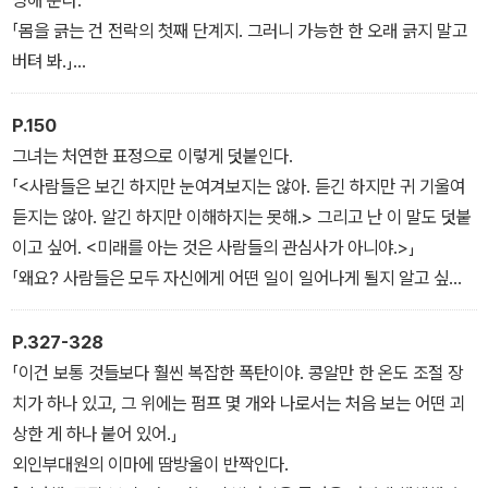
자 그룹과 조우한다. 왕년의 외인부대원, 전직 에로 영화배우, 한때의
「몸을 긁는 건 전락의 첫째 단계지. 그러니 가능한 한 오래 긁지 말고
아프리카 흑인 주술사, 그리고 어디에서도 조국을 찾지 못한 한국인
버텨 봐.」
컴퓨터 천재 김예빈이 바로 그들이다.
그제야 카산드라는 피부가 가렵다는 사실을 의식한다. 간밤에 벌레들
이 여기저기를 물어 놓은 탓이다. 하지만 그녀는 자신의 길고 뾰족한
P.150
그녀가 의지하고, 그녀를 도와줄 수 있는 사람은 세상을 등진 그들 네
손톱으로 부드러운 표피를 벅벅 긁고 싶은 유혹에 애써 저항한다.
그녀는 처연한 표정으로 이렇게 덧붙인다.
명의 노숙자뿐이다. 그들과 함께 재앙을 막으려는 카산드라의 몸부림
하지만… 긁으면 얼마나 시원할까!
「<사람들은 보긴 하지만 눈여겨보지는 않아. 듣긴 하지만 귀 기울여
은 온갖 모험으로 이어진다. 카산드라로 인해 노숙자들은 자신들을
「전락의 둘째 단계는 <혼잣말>을 하는 거야.」 붉은 쪽머리의 여인이
듣지는 않아. 알긴 하지만 이해하지는 못해.> 그리고 난 이 말도 덧붙
외면한 세상을 위해 테러를 막는 전사로, 이상적인 미래를 꿈꾸는 몽
알려준다.
이고 싶어. <미래를 아는 것은 사람들의 관심사가 아니야.>」
상가들로 변해 간다. 그들이 허위의식으로 가득 찬 현실 세계와 맞싸
「셋째 단계도 있지.」 페트나가 말한다. 「하지만 그건 시간이 지나면 자
「왜요? 사람들은 모두 자신에게 어떤 일이 일어나게 될지 알고 싶어
우는 과정이 이야기의 골격을 이룬다.
연히 알게 될 거다.」
할 것 같은데요.」
- 1권
「너와 나, 우리는 미래에 관심을 갖지. 하지만 대부분의 사람들은 시
P.327-328
간의 지평선을 보지 않으려고 오히려 고개를 돌려 버린단다. 두렵기
「이건 보통 것들보다 훨씬 복잡한 폭탄이야. 콩알만 한 온도 조절 장
때문이야. 미래를 생각하면, 자신에게 닥치게 될 그 모든 불행한 일들
치가 하나 있고, 그 위에는 펌프 몇 개와 나로서는 처음 보는 어떤 괴
을 보게 될까 봐 두려운 거야. 그냥 아무것도 모르는 채로 남아 있고
상한 게 하나 붙어 있어.」
싶은데 말이야…. 그들의 길의 끝에는, 우리도 마찬가지지만, 죽음이
외인부대원의 이마에 땀방울이 반짝인다.