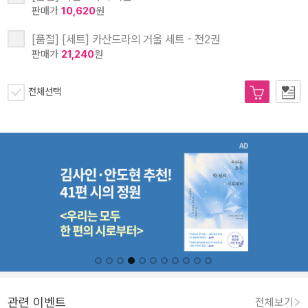
판매가
10,620
원
[품절] [세트] 카산드라의 거울 세트 - 전2권
판매가
21,240
원
전체선택
관련 이벤트
전체보기