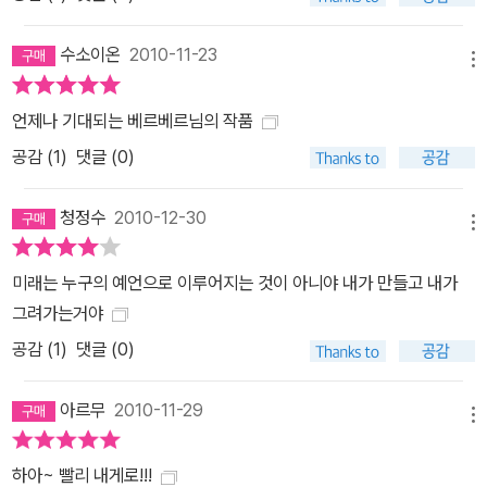
장들이 번갈아 오게 했습니다. 독자는 안과 밖에 동시에 있게 되는 셈
수소이온
2010-11-23
이죠. 왜냐면 여기서 중요한 것은 작품의 중심인물을 심층적으로 이
메뉴
해하는 거니까요. 르 푸앵 : 당신이 처음으로 여성의 몸 안으로 들어간
것 같은데요. 베르베르 : 주인공 카산드라 카첸버그는 좀처럼 다른 사
언제나 기대되는 베르베르님의 작품
람들과 소통을 못하지만, 미래는 예감하는 17살의 소녀입니다. 난 그
공감 (
1
)
댓글 (0)
녀의 입장에 서봤습니다. 이 인물을 창조하기 위해 다양한 연령층의
여성들을 취재했습니다. 한 여성이 느낄 수 있는 것을 알아본다는 것,
청정수
2010-12-30
메뉴
이것은 작가로서는 참으로 재미있는 일이었습니다. 실상, 이런 이타
성(異他性) 유희는 나의 모든 작품들에 존재합니다. 타자의 입장에
미래는 누구의 예언으로 이루어지는 것이 아니야 내가 만들고 내가
서본다는 것, 이것은 세계를 다른 눈으로 보는 하나의 방식이지요. 르
그려가는거야
푸앵 : 당신은 이 인물을 통해, 이 소설의 중심에 위치해 있는 예지자v
공감 (
1
)
댓글 (0)
isionnaires들을 복권시키고 싶은 건가요? 베르베르 : 우리는 이 세
상의 모든 ‘카산드라’들이 입을 다물고 있어야만 하고, 그 때문에 고통
아르무
2010-11-29
받고 있음을 알고 있습니다. 카산드라 카첸버그가 그렇고, 고대의 카
메뉴
산드라, 즉 아폴론에게서 미래를 보는 능력을 받았으나, 동시에 미래
하아~ 빨리 내게로!!!
의 재앙과 불행을 경고하려 할 때 사람들이 믿어 주지 않는 저주까지