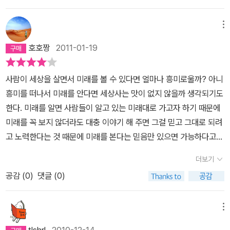
며 이 책에 빠져들었지만..미래를 알면 우리 삶이 더 낳아지고 풍족 해
질 수 있을까? 라는 반문을 책을 덮으며 되뇌이게 된다. 미래를 모르
메뉴
기 때문에 우리의 삶은 즐거울 수 있는것일지 모른다는 생각을 베르
호호짱
2011-01-19
나르 베르베르는 말하고 싶었던건 아닌지.....
사람이 세상을 살면서 미래를 볼 수 있다면 얼마나 흥미로울까? 아니
흥미를 떠나서 미래를 안다면 세상사는 맛이 없지 않을까 생각되기도
한다. 미래를 알면 사람들이 알고 있는 미래대로 가고자 하기 때문에
미래를 꼭 보지 않더라도 대충 이야기 해 주면 그걸 믿고 그대로 되려
고 노력한다는 것 때문에 미래를 본다는 믿음만 있으면 가능하다고
집시여인을 말한다.정말 5초 후 죽을 확률을 보며 살면 얼마나 숨이
더보기
막힐까? 카산드라와 쓰레기 더미에서 사는 사람들이 미래를 보는 카
공감 (
0
)
댓글 (0)
산드라 주축으로 미래에 일어날 일을 예방하는 일을 한다. 하지만 현
재를 살아가는 사람들은 미래에 관심이 없다. 미래는 굳이 보지않더
라도 삶을 최선을 다해 산다면 불필요한 일이 아닐까? 난 그렇게 생
메뉴
각한다.그리고 실험23인 카산드라의 오빠는 미래를 철저한 통계에
tlshrl
2010-12-14