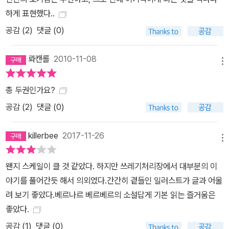
상황을 바라보게 만드는 효과를 불러일으킨다. 새로운 시도가 돋보이
하게 표현했다..
는 한국어판 삽화, 한 화면 속에 시간의 경과와 다양한 초점을 담았다
공감 (
2
)
댓글 (0)
한국어판에는 일러스트레이터이자 만화가인 홍작가의 삽화를 담았
다. 홍작가는 그래픽 노블의 필치와 팝아트적인 색채, 한 화면 속에 시
롸캔롤
2010-11-08
메뉴
간의 경과와 다양한 초점을 담는 새로운 시도로 작품을 창의적으로
재해석했다. 참고 베르나르 베르베르, 여자의 몸 속으로 들어가다 『르
총 두권인가요?
푸앵 Le Point』지, 2010.1.15 인터뷰 기자 : 오드레 레비 르푸앵 : 이
공감 (
2
)
댓글 (0)
작품은 이전 작품들보다는 과학적, 환상적 성격은 덜한 반면, 심리적
인 성격이 강한 것 같습니다. 당신은 이 소설을 통해 독자들을 새로운
killerbee
2017-11-26
영역으로 이끌고 싶은 건가요? 베르베르 : 이 작품에서 나는 액션보
메뉴
다는 심리에 더 중점을 두었습니다. 인물들이 심층적으로 묘사되고
왠지 스케일이 클 것 같았다. 하지만 쓰레기처리장에서 대부분의 이
있는 이 소설은 인물들의 심리 분석에 있어 기존 작품들보다 한 걸음
야기를 풀어간듯 해서 의외였다.간간히 곁들인 일러스트가 글과 어울
더 나아가고 있는 것입니다. 다른 소설들에서는 액션이 인물들의 심
려 보기 좋았다.베르나르 베르베르의 소설답게 기본 읽는 즐거움은
리를 드러냈다면, 여기서는 반대로 여주인공의 생각과 꿈들이 이야기
좋았다.
를 전개시켜 나갑니다. 소설 구조의 측면에서 보자면, 나는 독자가 여
공감 (
1
)
댓글 (0)
주인공의 생각 속으로 들어가는 장들과, 그녀가 행동하는 것을 보는