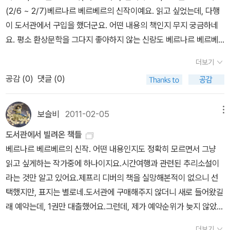
임'을 언급한것이 아닌데, 그 책이 없어서 (혹은 번역이 다른지) 그 작
에 읽었는데, 구입해서 읽기에는 좀 가격이 나빠요. -.-;; 매니아층 소
(2/6 ~ 2/7)베르나르 베르베르의 신작이예요. 읽고 싶었는데, 다행
가의 대표작을 올렸어요. 외서로 구입하고 보니 도서관에 번역서로
장용이랄까? 오래전부터 읽을 계획이었는데, 5권이 출판되어서 올
이 도서관에서 구입을 했더군요. 어떤 내용의 책인지 무지 궁금하네
구입했네요. 음... 올해 읽어볼꺼예요.이 책 역시 너무 유명한 고전인
해 이 시리즈를 완독했네요. 그리스 신화를 현대와 잘 적목해 재해석
요. 평소 환상문학을 그다지 좋아하지 않는 신랑도 베르나르 베르베
데, 이제는 좀 읽자구...베르나르 베르베르의 책을 읽다보면 이 책에
해서 탄생환 판타지 세계가 재미있었어요. 신화를 많이 알수록 더 재
르의 책은 좋아합니다. 제가 읽고 신랑도 읽을 예정이랍니다.
대한 언급이 참 많이 되었어요. 그때도 한번 읽어봐야지했는데, 무라
더보기
미있는 책입니다. 다음시리즈가 기다려지는 책입니다. 제가 좋아하
카미 하루키 때문이라도 읽어야겠습니다. 그나저나 펭퀸 클래식 시리
공감 (
0
)
댓글 (0)
는 판타지 어드벤쳐 성장동화예요.^^ 초자연적인 현상들이 있어서
즈의 표지가 제일 마음에 듭니다.유일하게 읽은 책이지만, 잘 이해하
미스터리로 분류할까?하다가 판타지소설로 분류했어요. 그다지 매력
기 힘든 책이기도 하지요.'블레이드 러너'의 원작 소설이지요. 영화를
적이지는 않았습니다. 귀여운 몰리문 시리즈. 올해 5권이 출판되었
보슬비
2011-02-05
메뉴
너무 재미있게 봐서, 책으로 읽기가 힘드네요.
던데, 평소대로라면 구입해서 읽었을테지만 책장에 쌓인 책들을 보며
도서관에서 빌려온 책들
4권 기증하고 5권은 도서관에서 구입해달라고 말해보려고요.^
베르나르 베르베르의 신작. 어떤 내용인지도 정확히 모르면서 그냥
^;; 귀여운 책들. 로맨스로 분류할까? 살짝 고민했지만, 설레이는
읽고 싶게하는 작가중에 하나이지요.시간여행과 관련된 추리소설이
로맨스보다 초자연적인 능력이 더 돋보여 판타지로 분류했어요. 솔직
라는 것만 알고 있어요.제프리 디버의 책을 실망해본적이 없으니 선
히 주인공 소녀가 좀 마음에 들지 않아서 다음 시리즈도 읽을지 살짝
택했지만, 표지는 별로네.도서관에 구매해주지 않더니 새로 들어왔길
고민됩니다. SF소설/ 공상과학 (23권) 재미있게 읽은 SF소설들.
래 예약는데, 1권만 대출했어요.그런데, 제가 예약순위가 늦지 않았는
너무 재미있게 읽어서 리뷰쓰기 불편한 책들. 판타지로 분류해야
데도 책이 너덜한것이 아마 도서관에서 신간으로 구매한것이 아니라
할지, 로맨스로 분류해야할지, 액션 스릴러로 분류해야할지 고민되게
더보기