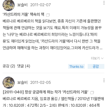
은 전체의 1/6 (30권정도)밖에 읽지 못했는데, 일반소설은 6권밖에
보슬비
2011-02-07
메뉴
안되는 점 반성합니다. (하지만 외국소설도 일반소설은 8권밖에 되지
'카산드라의 거울' 책속의 책
않아요.^^;;) 외서는 유아도서(10권)를 제외하고 38권 읽었습니다.
베르나르 베르베르의 책을 읽다보면, 종종 자신이 기존에 출판했던
일주일에 한권씩 읽은셈이네요. 그런데 대부분 판타지소설이 많았네
책들에 관해 언급하는 것을 보기도 해요.특히 미래의 가능성을 꿈꾸
요. 상반기에는 행복한 책 읽기를 한것 같습니다. 판타지 (31
는 '나무'는 베르나르 베르베르의 희망이라는 느낌이듭니다.'파피
권) 어슐러 르귄의 '서부해안시리즈' 성장문학인데, 원서로 읽으면
용'도 재미있게 읽었는데, '카산드라의 거울'에서 다시 한번 그 책을
더 재미있게 읽지 않았을까?하는 생각이 들었어요. 처음 표지가 너무
언급하며 재해석을 하는 과정이 재미있었어요.그외에 카산드라가 읽
게임 타이틀스러움이 마음에 들지 않았는데, 계속보니 은근히 매력이
은 SF소설에 대해서 나오는데, 제가 알고 있는 책들이 많지만 읽은책
있네요. 원서로 읽을까? 번역서로 읽을까 망설였었는데, 도서관에
더보기
은 '유빅' 밖에 없네요. ^^;;프랭크 허버트의 '듄' 시리즈가 18권까지
6권까지 있어서 결국 번역서로 읽은책이랍니다. 처음 1권이 가장 재
공감 (
2
)
댓글 (4)
나왔다니 대단하네요. 너무 길어서 읽어볼 엄두도 못내겠습니다.'파운
미있었던것 같아요. 3권까지 읽고 잠시 주춤하고 있습니다. 신화와
데이션'은 10권이 출판되었는데, 예전에 전자책으로 구입했는데 아직
미스터리, SF적인 느낌이 드는 책들입니다. 환상적이예요. 실망스
도 읽지 않았어요. 그리고 도서관에도 있던데... 평이 좀 나뉘어지고 1
보슬비
2011-02-05
메뉴
러웠던 3권의 책들. 원서와 번역서를 함께 읽은책입니다. 번역서는
0권이라는 시리즈에 부담감에 아직도 그냥 읽고 싶은 목록에만 올려
'하울의 움직이는 성 1,2'로 되어 있어 분권인줄 알았는데, 시리즈 책
[2011-040] 항상 궁금하게 하는 작가 '카산드라의 거울'
진 책이랍니다.댄 시먼스의 '히페리온' 역시 '일리움', '올림포스'와 함
이네요. 원서 제목은 각기 다른데, 영화 덕을 보려는지 제목을 같이 사
베르나르 베르베르 지음, 임호경 옮김 / 열린책들 / 2010년 11월판매
께 언젠가 읽을 책으로만..^^;;원래 '카산드라의 거울'에서는 '엔더 게
용했네요. '트와일라잇'의 외전. 이미 결말을 아는지라 안타까운 마음
가 : 10,620원 : 472쪽( 2/5~ 2/6) 판매가 : 10,620원 : 464쪽