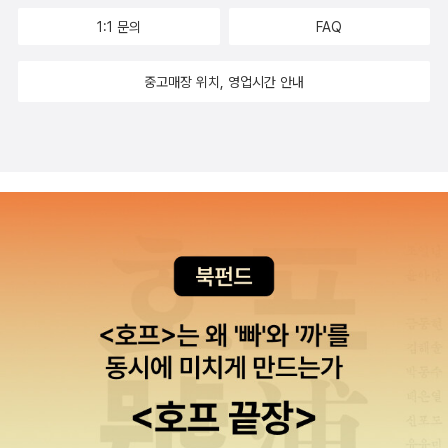
는데, 이번 소설은 기대에 못 미쳤어요. 읽은후에 영화 '나는 네가 지
1:1 문의
FAQ
난 여름에 한 일을 알고 있다'의 작가라는 것을 알게 되었어요. 그 영
화가 생각나게 하긴하는데, 기대하지 않아서인지 무척 재미있게 읽었
중고매장 위치, 영업시간 안내
습니다.로맨스 (15권) 순수 로맨스 소설로 분류된것은 위의 2권밖
에 없는것 같네요. 암튼, '가을의 전설'은 영화 때문에 선택했는데, 3
가지 에피소드를 담았답니다. 영화와 상관없는 이야기도 좋아요. 사
랑 때문에 비극적이지만 그 비극적인 감정이 그리 나쁘지 않네요. (물
론, 당사자가 안된다는 보장하에) 기욤뮈소의 로맨스는 살짝 뭔가 부
족한 느낌이예요. 하지만 표지 만큼은 멋져요.^^ 시대 로맨스에 관
심을 갖게 한 책이예요. 책 보고 드라마 보고 완전 좋아!! 시대 로맨스.
화끈.. -.-;; 요즘은 판타지 로맨스가 대세인것 같아요. '뷰티풀 크리
처스'와 '추락천사'는 4권 시리즈로 나올 예정인 책이랍니다. '뷰티풀
크리처스'는 계속 읽을 계획이지만 '추락천사'는 살짝 고민해봐야할것
같아요. 일반문학 (16권) 너무 재미있게 읽은책. 살짝 야릇한 감정
이 느껴지는것을 부끄러워해야할까? 전작의 명성에 못미쳐 아쉬
웠던 책들. '도미노 구라파식 이층집'은 한국문학인데, 일본문학과