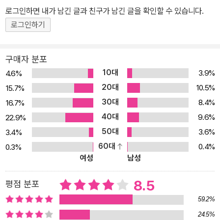
로그인하면 내가 남긴 글과 친구가 남긴 글을 확인할 수 있습니다.
탈출한다. 그녀가 흘러 들어간 곳은 파리 외곽의 거대한 쓰레기 하치
장. 거기에서 네 명의 괴짜 노숙자 그룹과 조우한다. 왕년의 외인부대
로그인하기
원, 전직 에로 영화배우, 한때의 아프리카 흑인 주술사, 그리고 어디에
서도 조국을 찾지 못한 한국인 컴퓨터 천재 김예빈이 바로 그들이다.
구매자 분포
그들 역시 세상이 귀 기울여 주지 않는, 그래서 입을 다물고 있어야 하
10대
3.9%
4.6%
는 또 다른 ‘카산드라’들이다. 그녀가 의지하고, 그녀를 도와줄 수 있
20대
10.5%
15.7%
는 사람은 세상을 등진 그들 네 명의 노숙자뿐이다. 그들과 함께 재앙
30대
8.4%
16.7%
을 막으려는 카산드라의 몸부림은 온갖 모험으로 이어진다. 카산드라
40대
9.6%
22.9%
로 인해 노숙자들은 자신들을 외면한 세상을 위해 테러를 막는 전사
50대
3.6%
3.4%
로, 이상적인 미래를 꿈꾸는 몽상가들로 변해 간다. 그들이 허위의식
60대
0.4%
0.3%
으로 가득 찬 현실 세계와 맞싸우는 과정이 이야기의 골격을 이룬다.
여성
남성
기존 작품과는 확연히 다른 성격, 그러나 변함없이 기발한 상상력 사
실적 공간 설정, 적나라한 묘사, 어느 때보다도 긴박하고 강렬한 ‘액
8.5
평점 분포
션’을 담아 ‘현실 사회’의 이슈들에 직접 다가서고 있다는 점은 예전과
59.2%
확연히 구별되는 ‘새로운 베르베르’를 느끼게 한다. 베르베르는 ‘쓰레
24.5%
기 하치장’을 주요한 무대의 하나로 삼아 현대 문명을 은유하고, 그 속