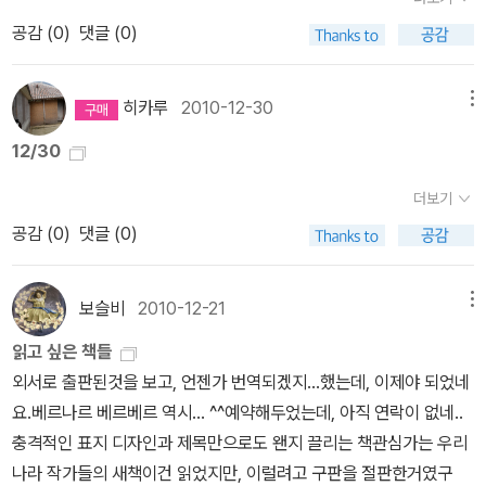
누군가의 기증으로 받은 책같은 느낌이네요. 그렇지 않고서야, 2,3번
만든 책들이예요. 그래도 공상과학에 좀더 가까운듯합니다. 3권으
공감 (
0
)
댓글 (0)
만에 이렇게 심하게 헌책이 될리 없겠지요.
로 분권되어 경악하게 했지만, 스티븐 킹의 책이 워낙 길다보니 이해
되긴해요. 그나마 가볍고 재미있어서 용서해주었습니다.^^ 예상치
못하게 재미있게 읽은책이예요. 솔직히 2권 분권되었다고 하지만, 스
히카루
2010-12-30
메뉴
티븐킹 책의 분권을 생각하면 최소 3권에서 4권으로 분권되었을 책
12/30
이었네요.^^ 해양 재난 스릴러에 가깝지만, 공상과학으로 분류했습니
다. '견인도시시리즈' 3권인데, 2권까지 읽었습니다. 1편보다 2편이
더보기
더 재미있었으니 3편은 언젠가 읽겠지요.^^ 미래사회를 배경으로 해
공감 (
0
)
댓글 (0)
서 SF소설로 분률할까?했는데, 판타지적이 느낌도 나서 살짝 헷갈리
는 책이예요. 정확히는 성장문학에 더 가까운것 같습니다.^^ 기대
보슬비
2010-12-21
메뉴
치에 못 미쳤던 책들이예요. 완전 재미있게 읽은책입니다. 약간 엔딩
이 좀 아쉬운점이 있었지만, 전반적으로 무척 재미있게 읽었습니
읽고 싶은 책들
다. 위의 책 모두 미래사회를 배경으로 했지만, 지구상의 큰 재난후
외서로 출판된것을 보고, 언젠가 번역되겠지...했는데, 이제야 되었네
의 사회를 그려서 지금의 문명보다 조금 뒤쳐지는 느낌이 드는 책이
요.베르나르 베르베르 역시... ^^예약해두었는데, 아직 연락이 없네..
예요. SF소설로 봐야할지 판타지로 봐야할지 살짝 고민했지만, 그래
충격적인 표지 디자인과 제목만으로도 왠지 끌리는 책관심가는 우리
도 미래 사회를 배경으로 해서 SF소설로 분류했습니다. 추리/미스
나라 작가들의 새책이건 읽었지만, 이럴려고 구판을 절판한거였구