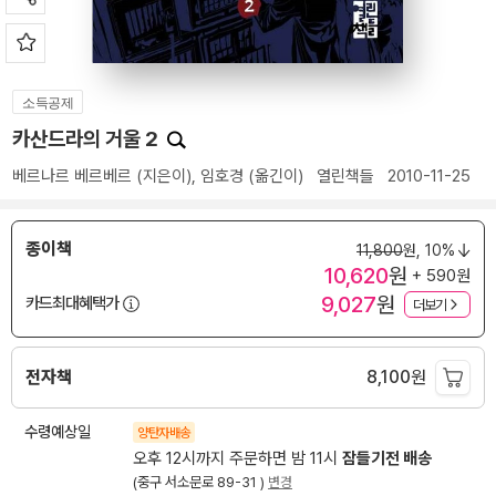
소득공제
카산드라의 거울 2
베르나르 베르베르
(지은이),
임호경
(옮긴이)
열린책들
2010-11-25
종이책
11,800
원,
10%
10,620
원
+ 590원
9,027
원
카드최대혜택가
더보기
전자책
8,100
원
수령예상일
양탄자배송
오후 12시까지 주문하면 밤 11시
잠들기전 배송
(중구 서소문로 89-31 )
변경