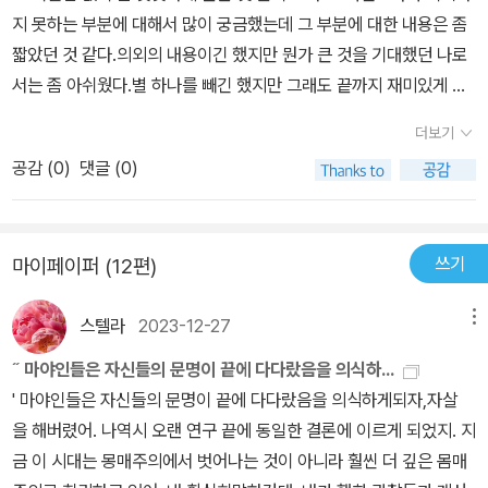
지 못하는 부분에 대해서 많이 궁금했는데 그 부분에 대한 내용은 좀
짧았던 것 같다.의외의 내용이긴 했지만 뭔가 큰 것을 기대했던 나로
서는 좀 아쉬웠다.별 하나를 빼긴 했지만 그래도 끝까지 재미있게 읽
은 책이다.베르나르 베르베르의 다른 책도 여전히 기대 해본다 ^^
더보기
공감 (
0
)
댓글 (0)
쓰기
마이페이퍼 (12편)
스텔라
2023-12-27
메뉴
˝ 마야인들은 자신들의 문명이 끝에 다다랐음을 의식하...
' 마야인들은 자신들의 문명이 끝에 다다랐음을 의식하게되자,자살
을 해버렸어. 나역시 오랜 연구 끝에 동일한 결론에 이르게 되었지. 지
금 이 시대는 몽매주의에서 벗어나는 것이 아니라 훨씬 더 깊은 몸매