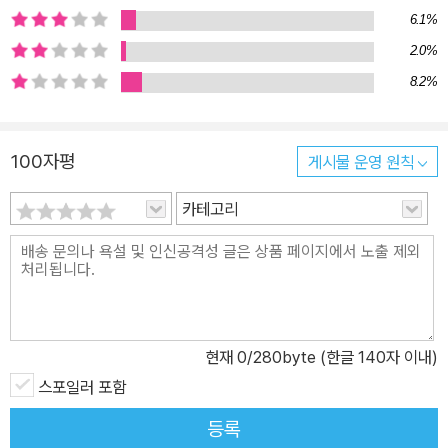
6.1%
에 밴 ‘현실의 악취’까지 고스란히 담아 낸다. 거친 욕설과 엽기적인
식생활 등 지극히 사실적으로 그려낸 노숙자들의 행태는 적지 않은
2.0%
충격을 던진다. 파리에 실재하는 초고층 빌딩 몽파르나스 타워, 몽수
8.2%
리 배수지, 고대에 건설된 지하 터널 등 실제의 공간을 도입해 작품을
전개하고 있는 것도 환상성에 주로 기대던 예전과 크게 다른 점이다.
100자평
게시물 운영 원칙
특히 고대 지하 터널인 카타곰은 작가 자신이 위험을 무릅쓰고 직접
답사하여 사실적 묘사가 더욱 두드러지는 부분이다. 그러나 이러한
카테고리
현실적 배경에서도 인물들이 겪는 극적 상황들은 베르베르다운 상상
력의 기발함이 넘친다. 특히 ‘5초 후 사망 확률’을 예언하는 시계는 베
르베르다운 상상력이 담긴 소품이다. 이 시계는 카산드라의 행동을
결정하는 중요한 변수가 되고, 작품의 흐름을 제어하는 ‘앵커’ 구실을
한다. 베르베르는 그동안 작품들을 통해 크게 과학과 신화라는 두 갈
현재
0
/280byte (한글 140자 이내)
래의 길을 탐구해 왔다. 대표작 『개미』에서 『아버지들의 아버지』,
『뇌』, 『파피용』으로 이어지는 과학적 상상력의 세계, 『타나토노트』에
스포일러 포함
서 『천사들의 제국』, 『신』으로 이어지는 신화적 상상력의 세계. 『카산
등록
드라의 거울』에서 두 계보의 종합을 시도하고 있다는 것이 주목된다.