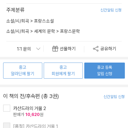
주제분류
신간알림 신청
소설/시/희곡
>
프랑스소설
소설/시/희곡
>
세계의 문학
>
프랑스문학
선물하기
공유하기
중고
중고
중고 등록
알라딘에 팔기
회원에게 팔기
알림 신청
이 책의 전/후속편 (총 3권)
신간알림 신청
카산드라의 거울 2
판매가
10,620
원
[품절] 카산드라의 거울 1