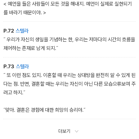
- 2권
람처럼. 그러고는 다시 말을 잇는다.
< 예언을 들은 사람들이 모든 것을 해내지. 예언이 실제로 실현되기
를 바라기 때문이야. >
˝ 세계는 2012년 12월 21일, 좀 더 정확히 말해서 유카탄 반도의 볼
룸에 해가 뜨는 시각에 끝나, 별들과 행성들이 한 줄로 늘어서게 되
P.72
스텔라
는 순간으로, 2만 6천 년에 한 번밖에 오지 않는 때이기도 하지. 그때
˝ 우리가 자신의 생일을 기념하는 한, 우리는 저마다의 시간의 흐름을
가 되면 도처에서 지진이 일어나게 되고 그 뒤를 이어 긴 빙하기가 시
제어하는 존재로 남게 되지.˝
작될 거야˝
P.73
스텔라
한 줄기 번개가 하늘을 밝히자 빌딩이 전율하듯 흔들린다.
˝ 또 이런 점도 있지. 이혼할 때 우리는 상대방을 완전히 알 수 있게 된
다는 점. 반면, 결혼할 때는 우리는 자신이 아닌 다른 모습으류보여 주
˝ 내 생각으로는 이 운명의 날에 앞서 오는 몇 해가 최악의시간
려고 하지.˝
이 될 거야. 먼저 돼지 독감, 혹은 조류 독감, 혹은 광우병같은 것이 발
생할 거야. 돼지와 소와 닭들의 복수인 셈이지.
˝맞아. 결혼은 경험에 대한 희망의 승리야.˝
아이러니하지 않아? 그다음에는 도처에 테러가 일어나 자유국가 수
도들이 불에 타고 피로 물들어 독재 체제들, 특히 가장 광신적인 독
더보기
재 체제들을 신바람 나게 해줄 거야. 적어도현금의 지정학적 현실