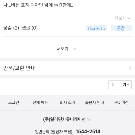
터리 (18권) 물만두님 생각하며 읽은 일본 추리소설이예요. 제
나...바뀐 표지 디자인 맘에 들긴한데..
스타일도 있고, 아쉬운 책들도 있고... 단편들은 좀 더 많이 아쉬웠
더보기
습니다. 아이디어가 좋았던 두 책입니다. 특히나 '일곱개의 고양이
공감 (
2
)
댓글 (0)
눈' 완전 제 스타일이예요. '어제의 세계'는 판타지로 분류해야할지?
'리피트'는 공상과학으로 분류애햐할지? '백설공주에게 죽음을' 스릴
러로 분류해야할지? 고민하게 한 책들^^ 미스터리 성장문학이예
더보기
요. 액션/스릴러 (10권) 올해 마이클 코넬리를 알게 된 것만으로
기분 좋게 하네요. 제프리 디버 책도 괜찮지만, 이미 그의 스토리 전개
반품/교환 안내
를 파악해버려서 살짝 긴장감이떨어졌어요. 3권 모두 자신이 살기
위해 누군가를 죽여야하는, 서바이벌 살육이라는 점이 공통점이지만
장르가 약간 달라요. '모킹제이'는 솔직히 공상과학으로 분류해도 될
듯한데, 로맨스도 있고요.'인구조절구역' 역시 배경이 미래사회라는
로그인
전체 메뉴
회사 소개
출판사 안내
PC 버전
점, 그러나 블랙코미디에 가깝고,'24시간7일'이 가장 액션 스릴러에
가까운듯합니다. 읽어보고 싶다가, 갑자기 흥미를 잃다가, 변죽스럽
(주)알라딘커뮤니케이션
게 만든책인데, 너무 재미있게 읽었어요. 이 책 때문에 영화 '도망자'
다시 보고 싶네요. 처음 헤닝 만켈을 만났을때는 참 재미있게 잘 읽었
1544-2514
일반문의 (발신자 부담)