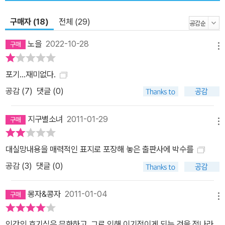
미래와 함께 과거를 찾는 이야기, 자폐증 소녀의 독백과 역동적 액션
구매자 (18)
전체 (29)
이 번갈아 이끄는 드라마 『카산드라의 거울』이 화두로 삼고 있는 것
은 ‘미래’다. 우리는 미래를 볼 수 있는가, 볼 수 있다면 그 미래를 바
노을
2022-10-28
메뉴
꿀 수 있는가? 아무도 귀 기울여 주지 않고, 아무도 관심 가지지 않을
때, 미래를 더 나은 것으로 만들기 위해 우리는 무슨 일을 어떻게 할
포기...재미없다.
수 있는가? 작품의 구성은 <미래의 이야기>, <현재의 이야기>, <과
공감 (
7
)
댓글 (0)
거의 이야기> 순으로 흘러간다. 미래를 예견하는 카산드라가 미래의
재앙을 막으려는 과정은 한편으로는 사라진 자신의 과거를 찾는 과정
지구별소녀
2011-01-29
이기도 하다. 그 과거 속에는 카산드라가 미래를 볼 수 있는 능력을 갖
메뉴
게 된 이유와 가족사의 비밀이 숨어 있다. 베르베르는 미래의 예견을
대실망내용을 매력적인 표지로 포장해 놓은 출판사에 박수를
과학적 예측과 신비적 투시 두 가지 관점에서 다룬다. 그리고 미래의
공감 (
3
)
댓글 (0)
예언에 대해 사람들이 보이는 두 가지 입장, 즉 결정론적으로 바라보
는 시각과 인간이 개입해 그것을 바꿀 수 있다는 입장을 인물 속에 녹
몽자&콩자
2011-01-04
여 담고, 그 입장 사이의 갈등을 극 전개의 한 축으로 삼는다. 자폐증
메뉴
소녀 내면의 독백과 역동적인 액션의 장을 번갈아 배치하며 스토리를
이끌어 가는 것도 독특한 점이다. 독자로 하여금 주인공의 안팎에서
인간의 호기심은 무한하고, 그로 인해 이기적이게 되는 것을 적나라