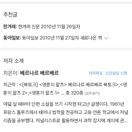
을 아직도 이해하지 못하는 사람들에게는 진실을 분명히 깨닫는 기회
가 되겠지. 말 그대로 명약관화하게 될 거야…………˝
추천글
다시금 번개가 구름을 찢는다.
한겨레:
한겨레 신문 2010년 11월 26일자
동아일보:
동아일보 2010년 11월 27일자 새로나온 책
˝ 그다음에는 공기와 물과 땅이 돌이킬 수 없이 오염될 거야.
그리고 대중의 바보화 확산… 그 현상에 붙여 줄 수 있유일한 지적 표
현은 이거야. 거짓들은 진실 행세를 하고 진실들은 거짓으로 여겨지
저자 소개
게 되지. 그리고 진실의 옹호자들만이 주장에 대한 증거를 제시하라
지은이:
베르나르 베르베르
저자파일
신간알림 신청
고 요구받게 될 거야. 그러고는 점차로 모든 것이 뒤집힐 거야. 선
은 악이 되고, 악은 선이 되지. 그리하여 마침내 종말이 오는 거야. 최
최근작 :
<[북토크] <영혼의 왈츠> 베르나르 베르베르 북토크>
,
<영
종 목표로서의 자기 파괴가, 모두가 인정하고 기다리는 종(種)의 광
혼의 왈츠 2>
,
<영혼의 왈츠 1>
… 총 320종
(모두보기)
란의로큰롤이 한바탕 벌어지게 되지. ˝
여덟 살 때부터 단편 소설을 쓰기 시작한 타고난 글쟁이다. 1961년
프랑스 툴루즈에서 태어나 법학을 전공하고 고등 언론 학교에서 저널
리즘을 공부했다. 저널리스트로 활동하면서 과학 잡지에 개미에 관한
글을 발표해 오다가 1991년 『개미』를 출간해 전 세계 독자를 단순에