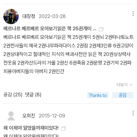
도현금의 지정학적 현실을 아직도 이해하지 못하는 사람들에게는 진
은 보는 자, 아는 자를 좋아하지 않기 때문이죠.....'- P92
실을 분명히 깨닫는 기회가 되겠지. 말 그대로 명약관화하게 될 거
대장정
2022-03-28
메뉴
야…………' 다시금 번개가 구름을 찢는다.' 그다음에는 공기와 물과 땅
이 돌이킬 수 없이 오염될 거야.그리고 대중의 바보화 확산… 그 현상
베르나르 베르베르 모아보기읽은 책 25권개미 ...
에 붙여 줄 수 있유일한 지적 표현은 이거야. 거짓들은 진실 행세를 하
베르나르 베르베르 모아보기읽은 책 25권개미 5권뇌 2권타나토노트
고 진실들은 거짓으로 여겨지게 되지. 그리고 진실의 옹호자들만
2권천사들의 제국 2권나무파라다이스 2권잠 2권제3인류 6권고양이
이 주장에 대한 증거를 제시하라고 요구받게 될 거야. 그러고는 점차
2권상대적이고 절대적인 지식의 백과사전안 읽은 책 20권상상력사
로 모든 것이 뒤집힐 거야. 선은 악이 되고, 악은 선이 되지. 그리하
전웃음 2권카산드라의 거울 2권신 6권죽음 2권문명 2권기억 2권파
여 마침내 종말이 오는 거야. 최종 목표로서의 자기 파괴가, 모두가 인
피용아버지들의 아버지 2권인간
정하고 기다리는 종(種)의 광란의로큰롤이 한바탕 벌어지게 되지. '-
더보기
P168낙관주의자들은 정보가 부족한 사람들이야.- P195
공감 (
25
)
댓글 (8)
오희진
2015-12-09
메뉴
왜 이제야 알았을까재미있다!
왜 이제야 알았을까재미있다!