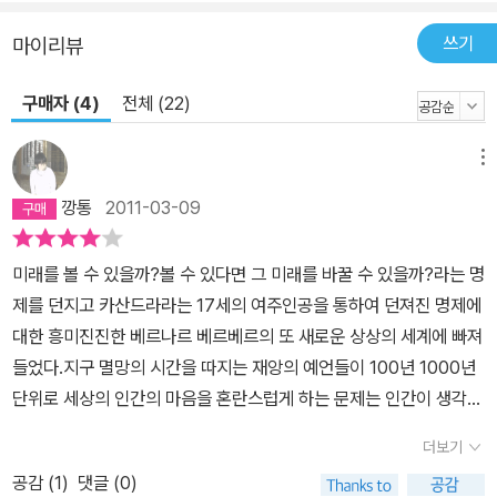
게 일종의 입문 절차이기도 한 건가요? 베르베르 : 독자는 주인공의
쓰기
마이리뷰
몸 안에 들어가 어떤 샤머니즘적인 통과제의를 체험하게 될 것입니
다. 독자는 주인공과 같은 시련들을 겪게 될 거고, 자신 속에서 미래를
구매자 (4)
전체 (22)
보는 능력을 발견하게 될 것입니다. 하지만 너무 걱정 마세요. 우리 여
주인공이 끔찍한 일들을 겪기는 하지만, 이 책은 낙관적인 메시지를
메뉴
담고 있습니다. 다시 말해서 우리가 인류를 구원하기 위해서는, 우선
깡통
2011-03-09
자신을 구하고, 자신을 씻는 일부터 해야 한다는 거죠. 이것은 자신의
과거, 자신 안을 들여다보고 그 안에서 진실을 찾는 일종의 정신 분석
작업입니다. 이렇게 내적인 평화를 얻을 때만이 우리는 세계에 평화
미래를 볼 수 있을까?볼 수 있다면 그 미래를 바꿀 수 있을까?라는 명
를 제의할 수 있는 것입니다. 나는 사람들에게 보다 나은 미래를 상상
제를 던지고 카산드라라는 17세의 여주인공을 통하여 던져진 명제에
하고 싶은 욕구를 주기 위해 이 책을 썼습니다.
대한 흥미진진한 베르나르 베르베르의 또 새로운 상상의 세계에 빠져
들었다.지구 멸망의 시간을 따지는 재앙의 예언들이 100년 1000년
단위로 세상의 인간의 마음을 혼란스럽게 하는 문제는 인간이 생각을
하고 의식을 하기 시작하면서 어느 시대이건 생겨났던 문제 였을것이
더보기
다.미래를 볼 수 있는 소녀의 눈을 통해 미래를 바꿔 보려는 극빈민자
공감 (
1
)
댓글 (0)
들의 행동으로 인하여 바뀌어 가는 미래를 소녀의 눈을 통해 다시 보