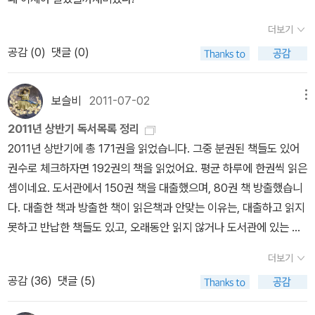
더보기
공감 (
0
)
댓글 (0)
보슬비
2011-07-02
메뉴
2011년 상반기 독서목록 정리
2011년 상반기에 총 171권을 읽었습니다. 그중 분권된 책들도 있어
권수로 체크하자면 192권의 책을 읽었어요. 평균 하루에 한권씩 읽은
셈이네요. 도서관에서 150권 책을 대출했으며, 80권 책 방출했습니
다. 대출한 책과 방출한 책이 읽은책과 안맞는 이유는, 대출하고 읽지
못하고 반납한 책들도 있고, 오래동안 읽지 않거나 도서관에 있는 책
은 읽지 않고 정리해서랍니다. 읽은책의 50%가 장르소설이었습니
더보기
다. (판타지/SF/추리/미스터리/스릴러/로맨스) 그중 판타지 소설을
공감 (
36
)
댓글 (5)
가장 많이 읽었네요. 일반소설은 약 7%인것을 보면 엄청 편식했습니
다. -.-;; 나라별로는 미국문학과 일본문학이 많았어요. 그중 한국책