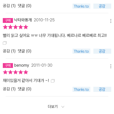
공감 (
1
)
댓글 (0)
함께 받은 프리아모스의 딸도 그렇습니다. 이 카산드라들은 미래를
보는 능력을 지녔지만, 다른 사람들의 판단 때문에, 다시 말해서 불안
낙타와똥개
2010-11-25
스러운 미래를 보려 하지 않는 사람들이 느끼는 두려움 때문에 자신
메뉴
의 생각을 표현하지 못하고 있지요. 나는 이들 예지자들 위에 드리운
저주를 고발하고 싶었어요. 르 푸앵 : 왜 쓰레기 하치장이라는 어두운
빨리 읽고 싶어요 ㅠㅠ 너무 기대됩니다. 베르나르 베르베르 최고!!
배경을 선택하셨습니까? 우리 사회의 병폐를 고발하기 위해서인가
요? 베르베르 : 소외된 사람들이 노숙자가 되어 생존해 가고 있는, 파
공감 (
1
)
댓글 (0)
리 바로 옆의 이 하치장은 어떤 의미에서는 우리 세계의 허위의식이
라고 할 수 있습니다. 우리가 우리의 쓰레기를 버리는 동시에 보려 하
benomy
2011-01-30
메뉴
지 않는 장소이기 때문이죠. 나는 우리가 귀를 기울이기를 거부하는
‘다른’ 사람들에게 말할 기회를 주기 위해 이 하치장이라는 은유를 사
재미있을거 같아서 기대가 ~!
용했습니다. 우리 사회에서, 다른 방식으로 생각하는 모든 사람들, 어
공감 (
1
)
댓글 (0)
떤 위험을 경고하려 하는 모든 사람들은 즉시 추방됩니다. 그런데, 여
기 바로 이 더러움 속에서 카산드라는 빛을 발견하고 이상적인 사회
를 상상합니다. 르 푸앵 : (작품 속의 노숙자들은 자신들이 생활하는
더보기
쓰레기 하치장을 ‘대속(代贖)’이라고 부르는데) 이 ‘대속’이 독자에