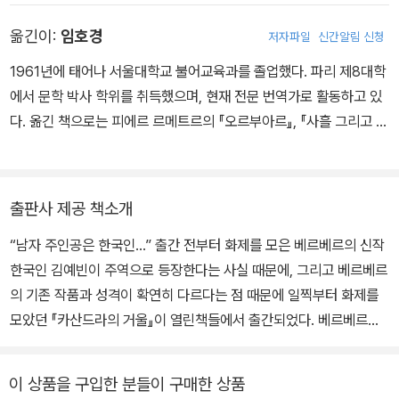
사로잡으며 <프랑스의 천재 작가>로 부상했다. 이후 영계 탐사단을
옮긴이:
임호경
저자파일
신간알림 신청
소재로 한 『타나토노트』, 세계를 빚어내는 신들의 이야기 『신』, 제2
의 지구를 찾아 떠난 인류의 모험 『파피용』, 꿀벌이 사라진 지구를 구
1961년에 태어나 서울대학교 불어교육과를 졸업했다. 파리 제8대학
하는 『꿀벌의 예언』, 세 혼종 인류와 그들을 창조한 알리스 카메러가
에서 문학 박사 학위를 취득했으며, 현재 전문 번역가로 활동하고 있
만드는 신세기 『키메라의 땅』 등 수많은 베스트셀러를 써냈다. 그의
다. 옮긴 책으로는 피에르 르메트르의 『오르부아르』, 『사흘 그리고 한
작품은 35개 언어로 번역되어, 전 세계 3천만 부 이상 판매되었다.
인생』, 『화재의 색』, 『우리 슬픔의 거울』, 에마뉘엘 카레르의 『왕국』,
『러시아 소설』, 『요가』, 요나스 요나손의 『킬러 안데르스와 그의 친구
둘』, 『셈을 할 줄 아는 까막눈이 여자』, 『창문 넘어 도망친 100세 노
출판사 제공 책소개
인』, 베르나르 베르베르의 『신』(공역), 『카산드라의 거울』, 조르주 심
“남자 주인공은 한국인…” 출간 전부터 화제를 모은 베르베르의 신작
농의 『리버티 바』, 『센 강의 춤집에서』, 『누런 개』, 『갈레 씨, 홀로 죽
한국인 김예빈이 주역으로 등장한다는 사실 때문에, 그리고 베르베르
다』, 앙투안 갈랑의 『천일야화』, 로런스 베누티의 『번역의 윤리』, 스
의 기존 작품과 성격이 확연히 다르다는 점 때문에 일찍부터 화제를
티그 라르손의 <밀레니엄 시리즈>, 파울로 코엘료의 『승자는 혼자
모았던 『카산드라의 거울』이 열린책들에서 출간되었다. 베르베르는
다』, 기욤 뮈소의 『7년 후』 등이 있다.
지난해 9월 방한해서 가진 기자회견에서 “준비 중인 신작 『카산드라
의 거울』의 남자 주인공은 한국인 김예빈”이라며 “한국 독자 여러분
이 상품을 구입한 분들이 구매한 상품
을 생각하며 썼다”고 말해 큰 관심을 불러일으켰다. 그러나 무엇보다