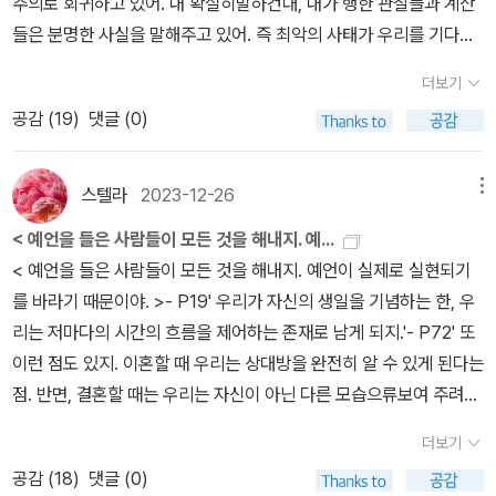
주의로 회귀하고 있어. 내 확실히말하건대, 내가 행한 관찰들과 계산
들은 분명한 사실을 말해주고 있어. 즉 최악의 사태가 우리를 기다리
고 있으며, 아무것도 그걸 막을 수 없다는 사실이지. 아무것도! 마야인
더보기
들은인류의 종말을 2012년이라고 예언했고, 이 예언은 그대로 이루
공감 (
19
)
댓글 (0)
어질 거야. '다니엘은 다시 입을 다문다. 오지 않는 누군가의 신호
를 기다리는 사람처럼. 그러고는 다시 말을 잇는다.' 세계는 2012년 1
2월 21일, 좀 더 정확히 말해서 유카탄 반도의 볼룸에 해가 뜨는 시각
스텔라
2023-12-26
메뉴
에 끝나, 별들과 행성들이 한 줄로 늘어서게 되는 순간으로, 2만 6
< 예언을 들은 사람들이 모든 것을 해내지. 예...
천 년에 한 번밖에 오지 않는 때이기도 하지. 그때가 되면 도처에서 지
< 예언을 들은 사람들이 모든 것을 해내지. 예언이 실제로 실현되기
진이 일어나게 되고 그 뒤를 이어 긴 빙하기가 시작될 거야' 한 줄
를 바라기 때문이야. >- P19' 우리가 자신의 생일을 기념하는 한, 우
기 번개가 하늘을 밝히자 빌딩이 전율하듯 흔들린다.' 내 생각으로
리는 저마다의 시간의 흐름을 제어하는 존재로 남게 되지.'- P72' 또
는 이 운명의 날에 앞서 오는 몇 해가 최악의시간이 될 거야. 먼저 돼
이런 점도 있지. 이혼할 때 우리는 상대방을 완전히 알 수 있게 된다는
지 독감, 혹은 조류 독감, 혹은 광우병같은 것이 발생할 거야. 돼지
점. 반면, 결혼할 때는 우리는 자신이 아닌 다른 모습으류보여 주려고
와 소와 닭들의 복수인 셈이지.아이러니하지 않아? 그다음에는 도처
하지.''맞아. 결혼은 경험에 대한 희망의 승리야.'- P73' 장님들의 나
에 테러가 일어나 자유국가 수도들이 불에 타고 피로 물들어 독재 체
더보기
라에서 애꾸눈은 왕이 아닐 뿐만 아니라, 일반적으로 사람들은 그를
제들, 특히 가장 광신적인 독재 체제들을 신바람 나게 해줄 거야. 적어
공감 (
18
)
댓글 (0)
다른 사람들처럼 만들려고 남은 한 눈 마저 멀데 해버립니다. 사람들