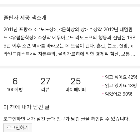
는 베르나르 베르베르의 『퀸의 대각선』, 『꿀벌의 예언』, 『베르베르씨,
『리모노프』(2011), 르 몽드 문학상을 받은 『왕국』(2014) 등 다수의
오늘은 뭘 쓰세요』, 『상대적이며 절대적인 고양이 백과사전』, 『행성』,
작품을 발표했다. 문학적 공로를 인정받아 2018년 프랑스 국립 도서
출판사 제공 책소개
『문명』, 『고양이』, 『심판』, 『기억』, 『죽음』, 『잠』, 『제3인류』(공역),
관상을, 2021년 아스투리아스 공주상을 받는 등 세계적으로 여러 문
『파피용』, 『상대적이며 절대적인 지식 의 백과사전』(공역), 『만화 타
2011년 프랑스 <르노도상>, <문학상의 상> 수상작 2012년 네덜란
학상을 수상했다. 『왕국』 이후 6년 만에 발표한 소설 『요가』는 불륜
나토노트』, 토마 피케티의 『평등의 짧은 역사』, 에마뉘엘 카레르의
드 <유럽문학상> 수상작 에두아르드 리모노프의 행동과 신념은 198
관계, 정신과 이력 등 가장 내밀한 이야기까지 파고드는 가차 없는 철
『리모노프』, 『나 아닌 다른 삶』, 『콧수염』, 『겨울 아이』, 카롤 마르티
9년 이후 소련 역사를 바라보는 데 도움이 된다. 혼란, 분노, 절망, <
저함과, 이질적인 텍스트들로 꾸려 나가는 구성 등으로 카레르의 독
네즈의 『꿰맨 심장』, 아멜리 노통브의 『두려움과 떨림』, 『배고픔의 자
와일드웨스트>식 자본주의, 올리가르히에 의한 경제적 침탈, 보통 사
창성과 원숙함을 다시 한번 확인시켜 주며 평단과 독자들의 열광적인
서전』, 『이토록 아름다운 세 살』, 기욤 뮈소의 『당신, 거기 있어 줄래
람들이 가진 저축의 파탄, 매일매일 이어오던 평범한 상태의 상실 같
호응을 받은 작품이다. 책은 문학적 성공과 일상의 행복을 누리던 카
요』, 『사랑하기 때문에』, 『그 후에』, 『천사의 부름』, 『종이 여자』, 발
은 것들…… 그 평범한 상태가 지루하고, 퇴색되고, 자유롭지 못한 것
레르가 〈요가에 대한 기분 좋으면서도 세련된 책〉을 쓰기 위해 프랑스
렝탕 뮈소의 『완벽한 계획』, 다비드 카라의 『새벽의 흔적』, 로맹 사르
읽고 싶어요 42명
이었을지라도. - 줄리언 반스 드라마틱한 삶을 사는 실존 인물을 다루
6
27
25
시골로 열흘간의 명상 수련을 떠나며 시작된다. 그러나 집필 시작과
두의 『최후의 알리바이』, 『크리스마스 1초 전』, 『크리스마스를 구해
읽고 있어요 13명
는 데서 오는 복잡함을 카레르는 자유자재로, 완벽하게 다룬다. - 르
동시에 잇따른 악재들로 인해 정신적으로 무너져 내린 카레르는 그
100자평
리뷰
마이페이퍼
줘』, 알렉시 제니 외의 『22세기 세계』(공역) 등이 있다. 〈작은 철학
읽었어요 60명
몽드 가장 독창적인 프랑스 작가 중 하나인 엠마뉘엘 카레르가 완벽
모든 것을 낱낱이 직시하며 자기 탐구의 여정을 기록하게 된다.
자〉 시리즈를 비롯한 어린이책도 여러 권 번역했다.
한 주제를 찾아냈다. - 뉴욕 타임스 이름도 낯선 이 사내의 삶을 읽는
이 책에 내가 남긴 글
것이 너무도 즐겁다. - 텔레그래프 미친 듯이, 열광적으로 읽게 되는
책. - 뉴요커 2011년 프랑스 『리르』, 『렉스프레스』 선정 <올해 최고
로그인하면 내가 남긴 글과 친구가 남긴 글을 확인할 수 있습니다.
의 이야기> 『르 푸앙』 선정 <올해 최고의 책 25권> 『레쟁로큅티블』
로그인하기
선정 <독자들이 뽑은 올해의 책 1위> 『프리미에르』 선정 <올해 최고