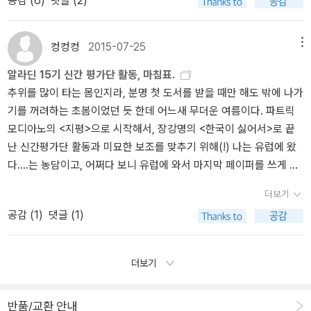
공감 (
6
)
댓글 (2)
슨 책이 선정될까 무척 궁금해집니다. 발표할 때까지 기다리기 힘들
꾸 과거속으로 파고 들어가면서 과거와 조우하며 화해를 꾀하는 작품
서토론을 하면서 매우 디테일하게 읽어 내려가는 동안 국내 번역판을
어 자주 일일히 클릭질을 해가며 카운트를 해대고, 포스트를 했습니
이었다. 장강명 작가의 <한국이 싫어서>이다. 이 작품으로 장강명
빠르게 읽는 것으로는 전혀 눈치도 채지 못했던 많은 의미들을 캐면
다. 덕분에 출판계와 문학의 흐름을 대략이나마 조망해볼 수 있었습
작가의 책을 처음 읽었는데, 이 작품은 경쟁력이 없어 한국에서 못살
컹컹컹
2015-07-25
메뉴
서 하퍼리의 천재성에 감동하게 되었습니다. 친정집에 갔더니 오래된
니다. 1~2표 차로 선정에서 밀려난 좋은 책들도 만날 수 있는 행운을
겠다며 호주로 이민가는 계나라는 한 여성이 들려주는 이야기이
판이 있어서 읽어봤더니 번역이 이번에 개역된 열린책들 판 보다 훨
알라딘 15기 신간 평가단 활동, 마침표.
만났습니다. 안그러면 마케팅과 이상한 시장의 법칙에 좌우되는 베스
다. 한국을 떠난 이유는 별다른 스펙도 없는 여성이 한국에서 행복해
씬 감칠맛이 있더군요. 다른 번역자였습니다. 하지만 <파수꾼>에는
추위를 많이 타는 몸인지라, 분명 첫 도서를 받을 때만 해도 밖에 나가
트셀러에나 의지할 뻔 했습니다. 선정단 도서로 읽은 책들 중 다섯 개
지지 않아서, 더 행복해지고 싶어 떠난 이야기라 더 공감할수 있었다.
실망했고, 오에 겐자브로의 익사는 읽기가 너무 힘들었습니다. 수필,
기를 꺼려하는 초봄이었던 듯 한데 어느새 무더운 여름이다. 파트릭
를 선정하기는 매우 쉬웠습니다. 이 중에서 <구제불능 낙천주의자 클
그래도 외국보다는 한국이 낫지 않을까, 이게 나의 결론이었다. 이
실용, 예술 책들을 통틀어 기억에 남는 책은, 시리얼이라는 잡지책과
모디아노의 <지평>으로 시작해서, 장강명의 <한국이 싫어서>로 끝
럽>을 베스트로 뽑습니다. 쉽고 재미있고 서사가 풍부하고 많은 생각
책을 읽는 일은 상당히 어려운 일이었다. 이름 외우기도 어려웠고, 지
<힐러리 로댐 클린턴>, 이명옥의 <욕망의 힘> 정도가 기억에 남습니
난 신간평가단 활동과 미묘한 보조를 맞추기 위해(!) 나는 유럽에 왔
을 던져주는, 소설이 갖추어야 할 모든 요소를 아주 골고루 갖춘 책이
명도 익숙치 않아 애를 먹은 작품이었다. 그럼에도 이 작품을 베스트
다. 이도 저도 아닌 책이어서 인문 분류에 속한 책도 많지만 어쨌든 인
다....는 농담이고, 어쩌다 보니 유럽에 와서 마지막 페이퍼를 쓰게 됐
었습니다. 감사합니다.
에 넣은 이유는 이 작품으로 인해 러시아 역사를 조금 접했다는 사실
문서들은 총 38권 정도로 해외문학, 과학서적 다음으로 많이 읽었습
다. 기분이 묘하다. 독서량이 많은 편이라고 자부해, 처음엔 한달에 두
이었다. 러시아는 어떻다더라, 러시아 대통령에 대한 굵직한 뉴스속
더보기
니다. 조지 레이코프의 <코끼리는 생각하지마>, <책공장 베네치아>,
권, 그 정도 쯤이야 뭐, 하고 시작했던 활동이었는데, 이제와서 생각해
이름만 기억할 뿐이었는데, 러시아 역사와 문화를 접할 수 있었다. 6
<세계신화여행>, <세계사를 품은 영어 이야기>, <삶은 어떻게 예술
공감 (
1
)
댓글 (1)
보면 신간평가단이 아니었다면 아마 이번 상반기에 책을 읽지 않지
개월의 신간평가단을 보내놓고보니 생각보다 시간이 빨리 흘렀다는
이 되는가>, 고종석의 <불순한 언어가 아름답다>, 김형수의 <삶은 어
않았을까 한다. 그 정도로 유독 독서에 메마른 6개월이 갔다. 중간중
사실이었다.신간 평가단 선정 책을 봐도 굵직한 내가 잘 모르는 작가
떻게 예술이 되는가>, 이진숙의 <시대를 훔친 미술>, 유발 하라리의
간 포기할까, 싶던 순간이 분명 있었지만, 어쨌거나 마침표를 찍는 글
들, 익숙한 작가들의 작품을 만날수 있어서 굉장히 행복한 시간이었
더보기
<사피엔스>를 꼽습니다. 모두 매우 훌륭한 책이지만, 유발 하라리의
을 쓰게 되다니, 감회가 새롭다. 이번 신간평가단을 하면서 읽은 책은
다는 걸 밝히고 싶다. 6개월이 지나 15기 신간평가단이 마지막이라는
<사피엔스>를 또다른 2015년의 올해의 책으로 주저 않고 꼽겠습니
다음과 같다.1. 2월- 파트릭 모디아노 <지평>, 플래너리 오코너 <플
것에 아쉬움 가득이었다.음,, 신간 평가단 계속하면 더 좋겠다는 생각
다.
반품/교환 안내
래너리 오코너> (라고 쓰고 둔기라고 읽는다)2. 3월- 코멕 메카시 <