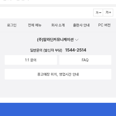
을 해본다.
선셋 리미티드>, 엠마뉘엘 카레르 <리모노프> (역시 이렇게 쓰고 둔
기라고 읽는다)3. 4월- 무라카미 류 <55세부터 헬로 라이프>, 나지
브 마흐푸즈 <우리동네 아이들>4. 5월- 구병모 <그것이 나만은 아니
로그인
전체 메뉴
회사 소개
출판사 안내
PC 버전
기를>, 오에 겐자부로 <익사>5. 6월- 줄리언 반스 <용감한 친구들>,
장 미셸 게나시아 <구제불능 낙천주의자 클럽>(이 달은 정말이지....
엄청났다)6. 7월- 장강명 <한국이 싫어서>, 필립 로스 <네메시스
(주)알라딘커뮤니케이션
> 이 중, 가장 기억에 남는 책은엠마뉘엘 카레르의 <리모노프>다.
1544-2514
일반문의 (발신자 부담)
스스로도 이 책이 제일 인상깊으리라 생각하지 못했던 터라,
선정하면서도 조금 놀랐다. 이것저것 재고 따지지 말고 그저 '신간평
1:1 문의
FAQ
가단?'하고 물었을때 생각나는 책을 골랐는데, 그게 <리모노프>였다.
계속해서 이어지는 익숙하지 않은 이름들과 역사에 읽는 내내 힘들었
중고매장 위치, 영업시간 안내
지만 도통 이해되지 않던 사람들의 일부를 훔쳐보고 이해하게 된 것
같은 경험을 안겨준 좋은 책이었다. 실제 인물, 그것도 아직 살아있는
인물의 전기같은 형식이라는 점도 흥미로웠다. 사정이 이렇다보니,
당연히 내 마음대로 꼽는 이번 활동기간의 좋은 책에는 <리모노프>
가 들어간다.(물론 그렇다고 이게 1위인 건 아니다. 순위는 없다.) 이
외의 4권의 책을 꼽아보자면, (역시 순위는 없다)내가 제일 좋아하는