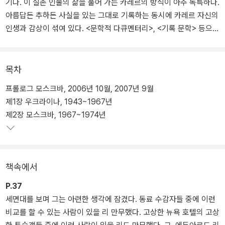
기다. 이 실존 인물의 삶을 풀어 가는 카레르의 방식이 아주 독특하다.
아름답든 추하든 사실을 있는 그대로 기록하는 동시에 카레르 자신의
인생과 감상이 섞여 있다. <문학적 다큐멘터리>, <기록 문학> 등으로
일컬어지는 카레르 특유의 서술 방식이다.
비평가들은 이를 두고 <작가 자신의 에고를 벗어던지고 얻어낸 문학
목차
적 성취>라고 말했다. 한 치의 소설적 허구나 과장 없이 있는 그대로
프롤로그 모스크바, 2006년 10월, 2007년 9월
의 사실만이 담긴 『리모노프』. 소설보다 더 소설 같은 리모노프의 삶
제1장 우크라이나, 1943~1967년
과 자연스럽게 독자를 이야기 속으로 끌어당기는 카레르의 치밀한 문
제2장 모스크바, 1967~1974년
장들이 어떤 소설보다도 강하게 독자를 매료시킨다.
책속에서
P.37
세면대를 보며 그는 아련한 생각에 잠겼다. 동료 수감자들 중에 이런
비교를 할 수 있는 사람이 있을 리 만무했다. 고상한 뉴욕 호텔의 고상