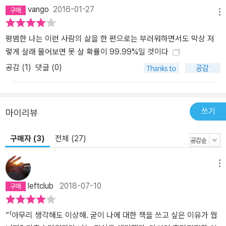
버텨 온 그의 삶에는 모두 다 공평하게 가난했던 소련 시절의 추억, 소
vango
2016-01-27
메뉴
련 해체로 인해 소시민들이 맞닥뜨려야 했던 혼란과 절망, 분노, 아수
라장이 된 정치판까지 현대 러시아사가 모두 담겨 있다. “나는 러시아
평범한 나는 이런 사람의 삶을 한 편으로는 부러워하면서도 막상 저
의 유일한 지식인이다.” 러시아 정치계의 노장 록스타, 에두아르드 리
렇게 살래 물어보면 못 살 확률이 99.99%일 것이다
모노프 리모노프의 본명은 에두아르드 베니아미노비치 사벤코다. 레
공감 (
1
)
댓글 (0)
몬을 뜻하는 러시아어 <리몬>, 수류탄을 뜻하는 <리몬카>에서 따온
리모노프라는 이름은 그 주인의 뾰족하고 전투적인 성격을 고려해 만
들었다. 소련 시절 모스크바 언더그라운드 문학계에서 활동하면서 만
쓰기
마이리뷰
든 이 예명을 그는 평생 사용하고 있다. 우리에게는 낯선 이름이지만,
러시아와 프랑스에서는 이미 유명 인사다. 70~80년대 파리 문학계
구매자 (3)
전체 (27)
에서 데뷔작의 성공과 연이어 발표한 책의 호평으로 이미 유명 인사
였으며, 러시아에서는 알렉산드르 두긴과 함께 <민족볼셰비키당>을
창당하고 강제 수용소를 거쳐 현재는 반(反)푸틴 운동의 주역으로 활
메뉴
발히 활동하고 있다. 일흔이 넘은 나이에도 러시아 젊은이들에게는
leftclub
2018-07-10
록스타적 이미지로 받아들여지는, 꺼지지 않는 불꽃같은 존재다. 19
43년 소련에서 하급 체카 요원의 아들로 태어난 리모노프는 어린 시
”「아무리 생각해도 이상해. 굳이 나에 대한 책을 쓰고 싶은 이유가 뭡
절부터 아버지를 동경하며 자랐다. 아버지의 군화를 닦아 광내면서,