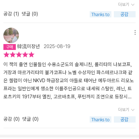
둘러보며 담소를 나누는 장면이 나온다. 카라지치가 잠시 전화를 받
더보기
고 생각하는데 집안의 가계부 같은 것도 오래된 것을 자세히 들여다
으러 간 사이, 리모노프는 병사의 권유에 기관총을 붙잡고 포위된 사
공감 (
1
)
댓글 (0)
보면 시대의 물가를 알 수 있고 가정경제의 흐름을 파악할 수 있듯이
라예보를 향해 탄창을 비운다. 소설 『리모노프』를 집필하던 카레르가
개인이 살아온 발자취, 삶 그 자체는 시대와 함께 하는 것이라서 먼 훗
이 다큐멘터리를 본 뒤 1년 간 집필을 중단했을 정도로 충격적인 장면
날 뒤돌아 보면 개인의 사소한 기록도 (가령 일기 같은 것이라 할지라
이었다. 러시아에서 함께 이민 온 아름다운 아내 엘레나로부터 버림
메뉴
도) 역사를 알아볼 수 있는 중요한 사료(史料)가 되기도 한다. '이 책
받은 뒤 뉴욕에서 부랑자로 살던 시절은 또 어떤가. 극빈자 구호 기관
韓流미장년
2025-08-19
을 읽고 나서 시간을 들여 읽을만한 가치가 있는 인물인가?라는 생각
으로부터 월 278달러를 받아 근근이 연명하면서도 일을 할 생각은
을 했다'라는 서평을 이 책을 읽기 전에 읽었는데 다 읽고 나서 그 생
하지 않았다. 공원 놀이터에서 흑인 청년과 관계를 맺고, 센트럴 파크
각에 부분적으로 동의하긴 했지만, 누구의 삶이든 어떤 사람에게든
이 책의 출연 인물들인 수용소군도의 솔제니친, 롤리타의 나보코프,
에 드러누워 부유한 자들을 원망하며 공책에 글을 끼적이던 시절이었
배울 것이 있다는 생각을 평소 갖고 있는지라 개인적으로는 이 책을
거장과 마르가리타의 불가코프나 노벨 수상자인 파스테르나크와 같
다. 리모노프가 마냥 선량하고 호감 가는 인물이 아닌 것은 확실하다.
읽는 시간은 의미 있는 시간이었다. 내가 생각하기에 형편없는 사람
은 셀럽이 아닌 NKVD 하급장교의 아들로 태어난 에두아르드 리모노
그러나 카레르는 <판단을 유보하고 싶다>고 말한다. 리모노프는 호
이라고 생각되는 인물이 주변에 있다면 그 인물의 삶을 들여다보면서
프라는 일반인에게 생소한 이를주인공으로 내세워 스탈린, 레닌, 트
주머니에서 시작 노트를 꺼내 읽어 내려가는 것만으로도 주위를 쥐
그의 시행착오 속에서 그와는 다르게 삶을 사는 법을 배울 것이고, 또
로츠키의 1917부터 옐친, 고르바초프, 푸틴까지 조연으로 등장시키
죽은 듯 조용하게 만드는 시인이었다. 자기 여자에게는 맹목적인 애
존경할만한 인물이 주변에 있다면 그의 삶의 방식을 들여다보면서 이
는카레르 식 회고록 평전이다.푸틴 집권 후 테러리즘과 카자흐스탄
정과 충심을 퍼붓는 사내, 수용소에서 잡범들의 연애편지를 대필해
더보기
를 통해 뭔가를 배울 수 있을 것이다. 내용도 좋지만 전체적으로 리모
쿠데타 혐의로 체포돼 재판을 받고 2년간 시지프스식 노동을 반복하
주고 그들의 굴곡진 인생을 글로 쓰는 사내, 양심수로 수용소를 나설
공감 (
0
)
댓글 (0)
노프라는 인물을 잘 표현한 책 표지인 것 같다. 리모노프라는 말을 상
고, 조직에만 충성하는 부속품 같은 아파라칙 인생을 거부하며사벤코
때 평생 수용소에 있어야 할 수감자들이 건넨 <행운을 빈다>는 말을
징적으로 잘 표현한 표지. 책 표지 디자인이 잘 된 것 같다는 생각을
본인 대사처럼 개떡같은 인생을 살았던 그시절 젋은이들의 셀럽이자
가슴에 담고 사는 사내다. 시대의 거센 흐름에 휩쓸려 때로는 휘청거
했다. 좋은 디자인이라는 생각이 책을 다 읽고 나서 들었다. 읽기 전에
전형적인 소비에트형 인간민족 볼셰비키당의 당수 에두아르드 베니