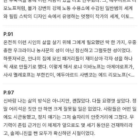
한 투숙객들 중에 이런 사람이 있을 리도 만무했다. 그, 에두아르드 리
모노프처럼, 볼가 강변의 강제 노동 수용소에 수감된 일반범의 세계
와 필립 스탁의 디자인 속에서 유영하는 멋쟁이 작가의 세계, 이토록
이질적인 세계들을 두루 경험한 사람이 과연 이 세상에 얼마나 많을
까, 하고 그는 생각했다. 아니, 틀림없이 많지 않아, 라는 결론에 이르
P.91
는 순간 그는 자긍심을 느꼈다. 그 심정, 나도 이해한다. 바로 그 때문
온전히 이런 시인의 삶을 살기 위해 그에게 필요했던 딱 한 가지, 우중
에 내가 이 책을 쓰려는 것이다.
충한 우크라이나 농사꾼의 성이 아닌 참신하고 그럴듯한 성이었다.
하룻저녁은, 안나의 집에 모인 패거리들이 재미삼아 각자 성을 하나
씩 새로 만들기로 했다. 이렇게 해서 로냐 이바노프는 아제야로프가,
사샤 멜레호프는 부한킨이, 에두아르드 사벤코는 에드 리모노프(<리
몬>은 레몬을, <리몬카>는 수류탄을 뜻하는 만큼, 그의 뾰족하고 전
투적인 성격을 고려한 작명이었다)로 재탄생했다. 다른 사람들은 한
P.97
번의 재미로 끝냈지만 에두아르드는 이때 만든 필명을 끝까지 고수했
신바람 나는 삶의 방식은 아니지만, 괜찮았다. 다들 요령껏 살았다. 정
다. 그는 이름마저도 남의 힘을 빌리지 않아야 직성이 풀리는 사람이
말 어리석은 짓만 안 하면 크게 잘못될 일은 없었다. 사람들은 어떤 일
다.
에도 시큰둥했고, 정치 얘기는 그저 술자리의 안줏거리에 그쳤다. 무
기력이 존립 근거인 이 체제가 앞으로도 몇 세기 동안은 건재하리라
고, 솔제니친을 뺀 모두가 확신하던 시절이었다.