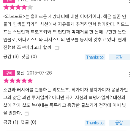
메뉴
메시지를 던진다는 생각에서 이 이야기를 시작했다. 시대와 그 시대
를 사는 개인은 끊임없이 교차한다. 개인의 욕망, 사랑, 애정, 고뇌 같
<리모노프>는 흥미로운 개망나니에 대한 이야기이다. 책은 실존 인
은 감정들은 시대 흐름에 영향을 미치고, 그 반대도 마찬가지다. 카레
물의 인생을 작가의 시선에서 자유롭게 추적하면서 평가한다. 리모노
르는 리모노프를 다음과 같이 묘사한다. <우크라이나 출신의 깡패로
프는 스탈린과 트로츠키와 잭 런던과 믹재거를 한 몸에 구현한 듯한
출발해 소비에트 언더그라운드의 아이돌, 맨해튼의 거지, 억만장자의
인물로, 아나키스트와 파시스트의 면모를 동시에 갖추고 있다. 현재
집사를 거쳐 파리의 인기 작가로, 발칸 반도를 헤매던 사병으로, 그리
진행형 조르바라고나 할까.
고 이제는, 공산주의 붕괴 이후 혼란기에 청년 무법자들의 당을 이끄
공감 (
3
)
댓글 (0)
는 카리스마 넘치는 늙은 보스로 변신해 있다. 스스로는 영웅이라고
자부하지만, 남들 눈에는 인종지말로 비칠 수도 있다.>(본문 38쪽 인
정신
2015-07-26
용) 소비에트 연방에서의 삶, 쫓기듯 고향을 떠나 오른 미국 이민 길,
메뉴
소련 해체, 러시아 공산주의 붕괴를 모두 겪은 사내. 여성 편력, 자기
소련과 러시아를 관통하는 리모노프. 작가이자 정치가이자 몽상가인
연민, 자격지심, 일그러진 야망과 출세욕, 그러나 화려한 것들을 향한
그의 삶은 과연 루저일까? 아니면 자기 자신의 혁명가일까? 대상의
조소, 자신은 배에 기름 낀 자들과 다르다는 자부심까지 가졌던 복잡
삶에 작가 삶도 녹여내는 독특하고 용감한 글쓰기가 전작에 이어 빛
한 인간 리모노프의 삶은 너무도 파란만장하고, 때로는 혐오감이 들
을 발한다.
지경이며, 때로는 처연하기 그지없다. 리모노프의 삶은 소련 시절부
공감 (
1
)
댓글 (0)
터 현대 러시아까지의 시대와 무수히 많은 교차점을 지녔다. 맹렬히
몰아치는 시대의 폭풍 속에서 땅에 두 발 붙이고 서 있고자 이 악물고