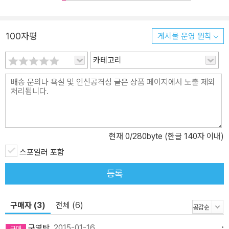
6)으로 소설적 상상력과 기교를 인정받으며 <문학의 천재>란 찬사를
받은 카레르는 이후 발표하는 작품마다 높은 평가를 받으며 프랑스
문단의 독보적인 존재로 자리 잡았다. 카레르는 실제 범죄 사건을 다
100자평
게시물 운영 원칙
룬 『적』(2000)을 기점으로 <기록적 글쓰기>에 집중하기 시작했다.
2009년 발표한 『나 아닌 다른 삶』에서는 스리랑카 쓰나미로 인해 어
카테고리
린 딸 쥘리에트를 잃은 부부의 삶과 카레르 부인의 여동생인 또 다른
쥘리에트가 암으로 죽은 뒤 남겨진 가족의 삶을 면밀히 기록했다. 재
앙과 질병이라는 자연의 거대한 공격자가 휩쓸고 간 자리를 조명한
이 작품은 감동적인 기록 문학의 새로운 장을 열었다는 평을 받으며
아카데미프랑세즈 문학 대상을 수상했다. 신간 『리모노프』에서는 실
존 인물 리모노프를 매개로 소련 시절, 또 소련 해체 이후의 현대 러시
현재
0
/280byte (한글 140자 이내)
아 사회 전체를 아우르는 놀라운 시각을 보여 주었다. 이 작품은 2011
스포일러 포함
년 프랑스 르노도상, 문학상의 상, 2012년 네덜란드에서 유럽문학상
등록
을 수상했다. 영웅과 인종지말, 문인과 깡패를 오가는 한 사내의 파란
만장한 삶 그 삶은 러시아 현대사 전체와 무수히 교차한다 『리모노
프』의 주인공 에두아르드 리모노프를 두고 카레르는 <역사에 몸을 던
구매자 (3)
전체 (6)
진 인물>이라고 말했다. 카레르는 리모노프의 위험천만한 삶이 <그
구영탄
2015-01-16
자신과 러시아뿐만 아니라 2차 대전 종전 이후 우리 모두에게> 어떤