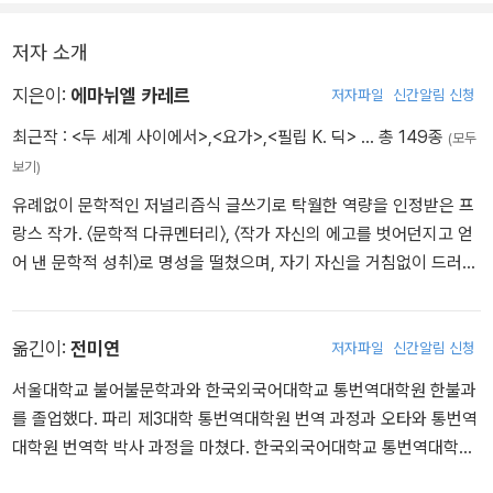
려다보았고, 여자들 앞에서 집주인은 아니라도 집주인의 친구 정도는
되는, 동급의 사람인 양 행세했다.
저자 소개
지은이:
에마뉘엘 카레르
저자파일
신간알림 신청
최근작 :
<두 세계 사이에서>
,
<요가>
,
<필립 K. 딕>
… 총 149종
(모두
보기)
유례없이 문학적인 저널리즘식 글쓰기로 탁월한 역량을 인정받은 프
랑스 작가. 〈문학적 다큐멘터리〉, 〈작가 자신의 에고를 벗어던지고 얻
어 낸 문학적 성취〉로 명성을 떨쳤으며, 자기 자신을 거침없이 드러내
는 글쓰기로 문학의 새 지평을 열었다. 1957년 파리에서 태어나 파리
정치 대학에서 공부했고, 3주 만에 완성한 데뷔작 『콧수염』(1986)으
로 존 업다이크로부터 〈멋지고, 번득이며, 냉혹한 작품〉이라는 평을,
옮긴이:
전미연
저자파일
신간알림 신청
『르 몽드』로부터 〈문학의 천재〉라는 찬사를 받았다. 『겨울 아이』(199
서울대학교 불어불문학과와 한국외국어대학교 통번역대학원 한불과
5)로 그해 페미나상을 받으면서 전 세계 독자들에게 알려졌다. 이후
를 졸업했다. 파리 제3대학 통번역대학원 번역 과정과 오타와 통번역
일가족을 살해한 실존 인물 장클로드 로망의 심리를 파헤친 문제작
대학원 번역학 박사 과정을 마쳤다. 한국외국어대학교 통번역대학원
『적』(2000), 뒤메닐상을 받은 『러시아 소설』(2007), 아카데미 프랑
겸임 교수를 지냈으며 현재 전문 번역가로 활동 중이다. 옮긴 책으로
세즈 문학 대상을 받은 『나 아닌 다른 삶』(2009), 르노도상을 받은