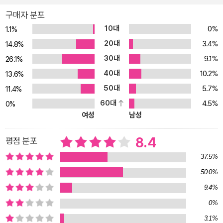
의 책 15권> 2012년 네덜란드 <더 파피런 만> 선정 <올해 최고의 책
구매자 분포
> 2013년 스페인 「엘 파이스」 선정 <올해 최고의 책> 2014년 미국
10대
0%
1.1%
『퍼블리셔스 위클리』 선정 <올해 최고의 책 10권> 「뉴욕 타임스」 선
20대
정 <올해 최고의 책 50권> 「워싱턴 포스트」 선정 <올해 최고의 논픽
3.4%
14.8%
션 50권> 멋지고, 번득이며, 냉혹하다! 프랑스 문단의 독보적인 존재
30대
9.1%
26.1%
엠마뉘엘 카레르 신작! 비평가들로부터 가장 사랑받는 현대 프랑스
40대
10.2%
13.6%
작가 엠마뉘엘 카레르의 『리모노프』가 열린책들에서 출간되었다.
50대
5.7%
11.4%
『리모노프』는 러시아의 작가이자 정치인인 에두아르드 리모노프의
60대
4.5%
0%
삶을 추적한 전기다. 이 실존 인물의 삶을 풀어 가는 카레르의 방식이
여성
남성
아주 독특하다. 아름답든 추하든 사실을 있는 그대로 기록하는 동시
에 카레르 자신의 인생과 감상이 섞여 있다. <문학적 다큐멘터리>, <
8.4
평점 분포
기록 문학> 등으로 일컬어지는 카레르 특유의 서술 방식이다. 비평가
37.5%
들은 이를 두고 <작가 자신의 에고를 벗어던지고 얻어낸 문학적 성취
50.0%
>라고 말했다. 한 치의 소설적 허구나 과장 없이 있는 그대로의 사실
만이 담긴 『리모노프』. 소설보다 더 소설 같은 리모노프의 삶과 자연
9.4%
스럽게 독자를 이야기 속으로 끌어당기는 카레르의 치밀한 문장들이
0%
어떤 소설보다도 강하게 독자를 매료시킨다. 데뷔작 『콧수염』(198
3.1%