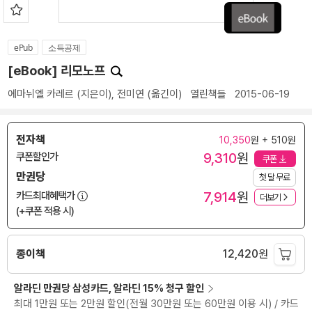
ePub
소득공제
[eBook] 리모노프
에마뉘엘 카레르
(지은이),
전미연
(옮긴이)
열린책들
2015-06-19
전자책
10,350
원 + 510원
9,310
원
쿠폰할인가
쿠폰
만권당
첫 달 무료
7,914
원
카드최대혜택가
더보기
(+쿠폰 적용 시)
종이책
12,420
원
알라딘 만권당 삼성카드, 알라딘 15% 청구 할인
최대 1만원 또는 2만원 할인(전월 30만원 또는 60만원 이용 시) / 카드