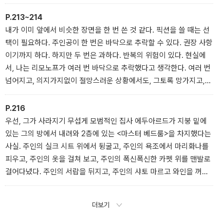
P.213~214
내가 이미 앞에서 비슷한 장면을 한 번 쓴 것 같다. 픽션을 쓸 때는 선
택이 필요하다. 주인공이 한 번은 바닥으로 추락할 수 있다. 권장 사항
이기까지 하다. 하지만 두 번은 과하다. 반복의 위험이 있다. 현실에
서, 나는 리모노프가 여러 번 바닥으로 추락했다고 생각한다. 여러 번
넘어지고, 의지가지없이 절망스러운 상황에서도, 그토록 망가지고,
처절하게 외롭고 곤궁해도, 역정의 삶을 선택한 사람이 필연적으로
치러야 하는 대가일 뿐이라고 생각하며 언제나 힘을 얻고, 언제나 털
P.216
고 일어서고, 언제나 다시 전진한 것은 내가 리모노프를 존경스럽게
우선, 그가 사라지기 무섭게 모범적인 집사 에두아르드가 지붕 밑에
생각하는 점이다.
있는 그의 방에서 내려와 2층에 있는 <마스터 베드룸>을 차지했다는
사실. 주인의 실크 시트 위에서 뒹굴고, 주인의 욕조에서 마리화나를
피우고, 주인의 옷을 걸쳐 보고, 주인의 폭신폭신한 카펫 위를 맨발로
걸어다녔다. 주인의 서랍을 뒤지고, 주인의 샤토 마르고 와인을 꺼내
마시고, 당연히, 여자들도 불러들였다. 거리에서 낚은 여자들, 그것도
더러는 두 명을 한꺼번에 데려와 섹스를 하면서 킹 사이즈 침대 위에
더보기
적당한 각도로 걸려 있는 베네치아산 대형 거울에 비치는 모습을 올