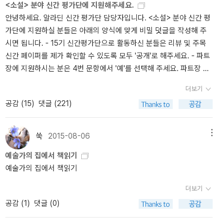
한 사람이 필연적으로 치러야 하는 대가일 뿐이라고 생각하며 언제나
<소설> 분야 신간 평가단에 지원해주세요.
고(5권) 사이언스북스, 해나무, 에이도스, 시공사가 각각 2~3권 외에
별 ★★★★ 주고 들어갑니다. 다 읽고 별 다섯 다 줄지 판단하겠습니
힘을 얻고, 언제나 털고 일어서고, 언제나 다시 전진한 것은 내가 리모
안녕하세요. 알라딘 신간 평가단 담당자입니다. <소설> 분야 신간 평
는 모두 여러 출판사의 책들을 골고루 읽었습니다. 김영사의 책 5개
다.철학적이면서 문학적이기도 한 물리학 책. 비유력은 좀 떨어지지
노프를 존경스럽게 생각하는 점이다. (214쪽) 남을 함부로 판단하지
가단에 지원하실 분들은 아래의 양식에 맞게 비밀 덧글을 작성해 주
(<마음의 미래> - 미치오 카쿠, <생명 그 자체> -프랜시스 크릭, <수
만(p54 '로미오와 줄리엣과 이몽룡과 성춘향' 비교, p64 '호랑이' 형
않고 질투를 숨기지 않으며, 가식이라곤 찾아볼 수 없는 사람. 그러면
시면 됩니다. - 15기 신간평가단으로 활동하신 분들은 리뷰 및 주목
학, 생각의 기술> -박종하 저, <외계지성체의 방문과 인류종말의 문
상) 쉽게 전달하는 건 장점입니다.부산 편 2에서 예술 애호를 피력했
서도 내적으로는 외롭고 불안해하기도 하고, 또 그러면서도 늘 앞으
신간 페이퍼를 제가 확인할 수 있도록 모두 '공개'로 해주세요. - 파트
제에 관하여> -최준식,지영해 공저, <유전자, 당신이 결정한다> - 샤
던 게 이해가 됩니다. 대단히 감수성이 풍부한 물리학자.알쓸신잡 3
로 나아가고자 하는 의지를 멈추지 않고 희망을 놓지 않았던 사람이
장에 지원하시는 분은 4번 문항에서 '예'를 선택해 주세요. 파트장 관
론 모알렘) 모두 유용한 책이었고, 그 중 두꺼웠던 미치오 카쿠의 마
에서 말했던 내용들도 속속 나오고 있네요ㅎ 미터법 기준, 빅뱅이론
리모노프인 것 같다. 위의 문장을 처음 읽었을 때는 작가가 은근히 리
련해서는 모집 공지를 확인해주세요. 지난 번에 파트장을 하셨던 분
음의 미래는 미래를 움직이게 될 가장 핫한 최근의 과학 기술들을 체
에서 허블 vs 조르주 르메르트 얘기, 스티븐 호킹 명언 '만약 우리가
모노프를 비꼬고 있다고 생각했는데 책을 읽고 나서는 순수하게 긍정
더보기
들도 지원해주셔도 좋습니다 :) 단, 파트장 지원 여부가 당락에 결정
계적으로 분류하여 매우 쉽고 모두가 알아들을 수 있는 언어로 기술
(우주가 왜 존재하는가 하는) 물음의 답을 발견한다면 그것은 인간 이
적으로 평가한 것 같다는 생각이 들었다. 결함이 없는 사람은 없으니
공감 (
15
)
댓글 (221)
을 미치지는 않습니다. =========================
한 점이 매우 좋았는데, 그 방대한 양을 문서에만 의존하지 않고 선도
성의 최종적인 승리가 될 것이다. 그때에야 비로소 우리는 신의 마음
까. 리모노프라는 인물에 대해 묘사할 때 장단점을 있는 그대로 묘사
======================================
하는 기술 과학자들과 직접 인터뷰하여 일상언어로 기술한 점이 매우
을 알게 될 것이기 때문이다.'(『시간의 역사』 마지막 문장) 등등과학
한 것은 독특한 점인 것 같기도 하지만 리모노프와 작가가 그런 점에
============================== 1. 간단한 소개
인상적이었습니다. 프랜시스 크릭의 생명 그 자체, 박종하의 수학 생
적 사고를 마치 사유의 침략자처럼 취급하는 건 대단히 보수적인 태
쑥
2015-08-06
메뉴
서는 (남을 함부로 판단하지 않는다는 점에서는) 통하는 데가 있다는
및 하고 싶은 말을 남겨 주세요.2. 최근 작성한 리뷰 주소를 남겨 주세
각의 기술, 그리고 샤론 모알렘의 유전자 당신이 결정한다 모두 인상
도라고 저는 생각합니다. 다윈의 『종의 기원』을 인간 모독으로 여겼
생각도 들었다. 원래 사람은 자신과 좀 닮은 구석이 있는 사람을 좋아
예술가의 집에서 책읽기
요. (리뷰 주소를 남기지 않을 경우 선정에서 제외됩니다. 반드시
적이었으나, 외계지성체의방문과 인류종말의 문제는 과학적 논의를
던 것과 같이. 창조론자만이 그런 게 아니었잖아요. 우리는 150년 전
하게 된다고 한다. 무의식중에 끌린다고 함. 작가는 리모노프를 있는
예술가의 집에서 책읽기
'가장 최근' 리뷰가 아니어도 됩니다.)3. 15기 신간평가단으로 활동하
한다기 보다는 근거없고 허황된 생각들을 풀어놓는다는 인상을 받았
겨우 빛이 무엇인지 파악했습니다. 물리학의 발전에 따라 시공간의
그대로 그리려 노력한 것 같다. 원래 있는 그대로 보는 것이 가장 어려
셨나요? (예/아니오)4. <소설> 분야 파트장으로 지원하시겠습니까?
습니다. 사이언스북스에서 중반에 나온 <과학수다>1,2는 몇명의 전
개념도 완전히 바뀌었고요.과학적 사고는 인간 사유가 나아가는 진화
더보기
운 법이니까. 편견없이 보는 것이. 그런 점에서 높게 평가해주고 싶은
(예/아니오) ===============================
문가가 최신 과학에 대해 수다를 늘어놓는 식으로 기술되어 있었는데
적 양상이라고 생각합니다. 앞으로 더더욱 그렇게 될 것이고요. 아웅
작품이기도 했다. 재미있게 읽은 소설이다. 리모노프라는 인물에 대
공감 (
1
)
댓글 (0)
======================================
전문 과학자라고 하더라도 서로 조금씩 분야가 다른 사람들이 특정
다웅 한들 우리 모두는 원자로 흩어질 존재에 지나지 않겠지만. 어두
해 궁금하다면 한 번 읽어보는 것도 나쁘지 않을 것이다.