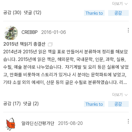
었느냐' 묻는다. 스페인 내전 당시 의용군으로 참전한 조지 오웰의 말
한다. 모두가 평등한 세상? 그러나 인간의 욕심 때문에 파이를 균등하
더보기
니 대부분의 FSB 장교들이 그를 좋아할 수밖에 없다. Books: 당신은
협소해서 지나치려 했다가 최근 『우주만화』 보완한 『모든 우주만화』
로는 무기와 보급이 워낙 엉망이라 수류탄도 불발이 많아서, 심지어
게 나눈다는 것은 실현되기 어려운 일이라고 생각한다. 그래서 파이
현재의 러시아 정치 체제를 어떻게 규정하나? 전제적 민주주의? 민주
공감 (
30
)
댓글 (12)
가 나와서 칼비노를 새로 다 읽어보기로 결심. 내년 독서 계획!『모든
이쪽이 던지면 저쪽이 주워서 되던지기도 했다나.그렇게 해서 수류탄
를 모든 사람들이 균등하게 나눠 먹을 수 있다고 믿는 공산주의자들
주의적 군주제? 마피아 집단의 과두제? 아니면 무엇인가? 리모노프:
우주만화』 내고 『우주만화』 절판시켰던데 세트를 이런 식으로 내는
하나가 계속 왔다갔다 하다 보니, 나중에는 정이 들어서 수류탄에 이
은 지극히 순진한 사람일 수도 있다는 생각이 든다.) 공산주의에 대해
스탈린은 NKVD를 등에 업고 폭력을 통해 권력을 유지했고, 푸틴은
건 굉장히 error좋아하는 작가 이탈로 칼비노 전집이니까 참습니다.
름까지 지어주었다는 거다. 조지 오웰 책은 워낙 예전에 읽어서 기억
CREBBP
2016-01-06
표현되어 있는 부분을 읽으면서 공감했다.공산주의가 끔찍한 짓도 했
메뉴
지금 거짓말을 통해 권력을 유지하고 있다. 러시아적 특수성을 지닌
좋아라 하는 『보이지 않는 도시들』 표지가 황금색이라 아, 눈부신 자
도 나지 않지만, 뭐, 그런 이야기가 있다고 하니 일단 적어보기는 해야
다. 동의한다. 하지만 나치즘과는 달랐다. 서방 지식인들이 이제 아주
특별한 형태의 민주주의를 운영하는 시늉만 할 뿐, 실상은 경찰 국가,
2015년 책읽기 총결산
태에 현기증~~ 세계문학전집으로 가지고 있는 건 팔아야겠습니다ㅋ
되겠다. <카탈로니아 찬가>는 대의명분을 위해 모인 여러 세력이 서
당연하게 두 가지를 동일시하는 것은 모욕이다. 공산주의는 위대하고
거짓말의 제국이다. Books: 현재 러시아에서 지식인들이 나름의 역
2014년과 2015년 읽은 책을 표로 만들어서 분류하여 정리를 해보았
ㅋ 여러 판본의 『우주만화』도 이미 내놨습니다.책으로 교양과 인테리
로 퉁수쳤던 이야기로도 기억해서 어쩐지 요즘 부쩍 생각이 났었다.
영웅적이며 아름다운 어떤 것, 인간을 신뢰하고 인간에게 신뢰를 준
할을 하고 있다고 보나? 리모노프: 엄밀히 말해 <지식인>이라는 타이
습니다. 2015년에 읽은 책은, 해외문학, 국내문학, 인문, 과학, 실용,
어를 다 잡겠다ㅋㅋ!양장본의 위엄! 세트의 위엄! 매우 위엄하구나!
그나저나 가지이 모토지로는 또 다른 단편에서 '벚꽃이 활짝 핀 나무
어떤 것이었다. 그 속에는 순결함이 있었다. 리모노프는 시대의 변화
틀을 주장할 수 있는 사람은 러시아에 나밖에 없다. 인텔리겐차 전체
수필, 예술 분야로 나누었습니다. 자기계발 및 요리 등은 실용에 넣었
● 혼자 놀기의 달인 - 보라 도서를 찾아라 하나하나가
밑에는 사람 시체가 묻혀 있다'는 사뭇 도시전설스러운 이야기를 내
와 함께 몰락의 길을 걷는다. 그는 공산주의를 신봉하는 인물이었다.
가 <공산주의>니 <자유주의>니 하는 케케묵은 생각들을 우려먹고
고, 만화를 비롯하여 스토리가 있거나 시 분야는 문학파트에 넣었고,
작은 나무 같은 이파리들은ㅡ여기서 프랙털 이론을 말하면 감성 떨어
놓은 것으로도 유명하다. 3월이 되어도 날씨가 쌀쌀해서 과연 봄이
리모노프라는 인물을 통해 러시아의 시대 변화, 러시아 민중의 내면
있다. 그게 지금의 현실이다. 새로운 사상을 만드는 사람, 내가 생각하
기타 소설 외의 에세이, 산문 등의 글은 수필로 분류하였습니다. 리뷰
지므로 넘어가자ㅡ 항상 마음을 설레게 해. 간신히 붙어있던 잎도 다
올까 싶었는데, 황사도 가시고 벚꽃도 피어난 듯하니 가까운 공원에
의 혼란을 들여다볼 수 있었다는 생각이 든다. 낭만 서점이라는 책 팟
는 지식인은 찾아볼 수가 없다. 이런 역할을 하는 사람은 나뿐이다. B
쓴 것만 전체 196개로 나오는데, 중복으로 쓴 것이 몇몇 개 있고, 책
떨어지고 마는 겨울엔 더 그렇지.허브 잎으로 엽서 리폼 후 오랜만에
한 번 나가봐야겠다. 물론 산불 뉴스를 며칠째 본 다음이니 마음도 가
캐스트를 들으며 리모노프라는 인물에 대한 호기심이 생긴 것은 정이
더보기
ooks: 당신은 지금도 스스로 민족볼셰비키주의자라고 생각하나? 리
만 읽고 리뷰를 안쓴 것을 퉁치면 대략 그정도 선의 책을 읽었다고 생
책놀이 발동ㅋ보라 도서를 찾아보았다. 생각보다 별로 없네😑 이러
볍지는 않다만...
현 작가가 읽은 엠마뉘엘 카레르의 리모노프에 대한 다음과 같은 묘
공감 (
17
)
댓글 (2)
모노프: 나는 현재 <드루가야 러시아>의 집행 위원장을 맡고 있다. 민
각됩니다. 제가 태어나서 가장 책을 많이 읽은 해입니다. 과학책을 많
다 나중에 또 발견하고 우쒸~ 하겠지. 벌써 강렬한 보랏빛의 프로이
사 때문이었다. 현실에서, 나는 리모노프가 여러 번 바닥으로 추락했
족볼셰비키당은 2007년 4월 19일, 모스크바 법원의 판결로 활동이
이 읽기 시작한지가 2015년부터이기 때문에 작년에 읽은 과학책의
트 『문명 속의 불만』을 발견하고 아차! 김상욱
다고 생각한다. 여러 번 넘어지고 의지가지 없이 절망스러운 상황에
금지됐다. 민족볼셰비키당의 당원이었다는 죄로 시민들이 체포돼 재
갯수 43권 대부분은 모두 제게는 신선했고 무척 흥미로왔습니다. 출
『떨림과 울림』 데스크매트 멋지죠^^! ● 겨울밤엔 이런 책 - 김상욱
알라딘신간평가단
2015-08-20
메뉴
서도 그토록 망가지고, 처절하게 외롭고 곤궁해도, 역정의 삶을 선택
판을 받았고, 지금까지 옥살이를 하고 있다.
판사별로 다시 재분류를 해보았는데, 김영사의 책을 가장 많이 읽었
『떨림과 울림』 오, 2018 올해의 책 순위권에 들어가도 손색없을 책.