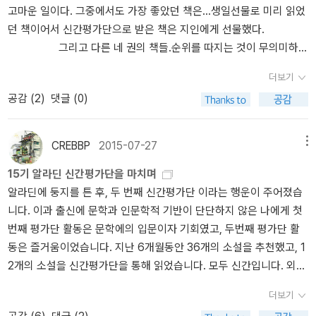
가의 책을 가장 많이 읽었습니다. 황정은의 <계속해보겠습니다>, 구
랑 바르트는 참 말 잘해.'우리는 우리이고, 늘 우리이면서, 한순간이라
고마운 일이다. 그중에서도 가장 좋았던 책은...생일선물로 미리 읽었
어려운 일이 아닌데 리뷰 쓰는 일은 상당히 버겁다. 더군다나 800페
병모의 <그것이 나만이 아니기를>, 장강명의 <그믐, 또는 당신이 세
도 동일하지 않기 때문에, 모든 것이 우리들 안에서 생겨났다.'- dider
던 책이어서 신간평가단으로 받은 책은 지인에게 선물했다.
이지에 달하는 두꺼운 단편소설집이었다. 때문에 <플래너리 오코너>
계를..>, 편혜영의 <선의 법칙>, 김연수의 <파도가 바다의 일이라면
ot 「헬베시우스의 반박」그리고 더 많은 발견.20년 전에도 매일매일
그리고 다른 네 권의 책들.순위를 따지는 것이 무의미하게
를 읽는 일은 즐거우면서 부담이 가는 일이었다. 신간 평가단의 책으
>, 이광재의 <나라없는 나라> 가 기억에 특히 남습니다. 해외문학을
미칠 듯이 찾았고 찍었고 기록했다.아직도 나도 다른 사람도 별반 다
좋았던 책들.
로 선정되었기에 모셔두었을 책을 기꺼이 읽고 기꺼이 리뷰까지 쓰게
국내 문학보다 훨씬 많이 읽었군요. 총 56권 읽었습니다. 동시대 작
르지 않은 게 새삼스럽지도 않다. 우린 앞으로도 계속 그럴 거니까. 우
더보기
되었다. 이런 것이 신간평가단이 가진 힘이 아닐까 싶다. 2. 내 마음
가보다는 고전을 주로 많이 읽다보니 2015년 출판된 책 중 인상 깊었
린 어쩜 이렇게 비슷할까.BGM은 신해철 <50년 후의 내 모습>상상
공감 (
2
)
댓글 (0)
대로 좋은 책 베스트 5는? 그 첫번째 책은 장미셸 게나시아의 <구제
던 책은 찾기 어렵군요. 올해 베스트셀러 목록에 올라있던 <오베라는
가능합니까?
불능 낙천주의자 클럽>이었다.한 소년의 눈으로 본 정치와 정치적 망
남자>, <공허한 십자가>, <걸 온더 트레인>. <비포 아이고>, <커져
명자들의 이야기에 시간 가는줄 모르고 빠져 읽었었다. 굉장히 인상
CREBBP
2015-07-27
메뉴
버린 사소한 거짓말> 재미면에서, 감동면에서, 문학성 면에서 비슷비
적인 작품이었고, 장미셸 게나시아라는 작가를 만나볼수 있어 좋았던
슷했습니다. 쉽게 잘 읽히고 그럭저럭 재미있으나, 그걸로 끝인 책들
15기 알라딘 신간평가단을 마치며
작품이었다. 묘하게 한달에 두 권의 책인데 반해 이 책을 읽은 달에
이지요. 베스트셀러 목록에는 오르지 않았지만 몹시도 좋아하게 된
알라딘에 둥지를 튼 후, 두 번째 신간평가단 이라는 행운이 주어졌습
는 소설이 두 권씩 네 권의 작품을 읽어야 해서 상당히 부담감으로 다
책 몇 권을 꼽아보겠습니다. 엠마뉘엘 카레르의 <리모노프>, 장미쉘
니다. 이과 출신에 문학과 인문학적 기반이 단단하지 않은 나에게 첫
가왔었다. 하지만 출간전부터 기다렸던 작품이었기에 즐거운 마음으
게나시아의 <구제블눙 낙천주의자 클럽>, 무라카미 류의 <55세부
번째 평가단 활동은 문학에의 입문이자 기회였고, 두번째 평가단 활
로 책을 기다렸고 읽게 되었다.셜록 홈즈 시리즈를 썼던 아서 코난 도
터 헬로라이프>. 존 윌리엄스의 <스토너>입니다. 올해의 책으로는
동은 즐거움이었습니다. 지난 6개월동안 36개의 소설을 추천했고, 1
일과 조지의 이야기에 흠뻑 빠져 셜록 홈즈 같은 코난 도일을 만나볼
스베틀라나 알렉시에비치의 <전쟁은 여자의 얼굴을 하지 않았다>를
2개의 소설을 신간평가단을 통해 읽었습니다. 모두 신간입니다. 외국
수 있었다. 평생에 걸친 소설에 대한 심오한 작업. 유년시절에 익사
꼽습니다. 읽을 때는 지루했으나, 두고두고 생각나는 책이 한권 있는
문학은 국내에서는 신간이지만 새로 번역되었거나 재출간하는 책들
한 아버지. 소설가가 되고 난뒤 평생을 익사소설에 바쳐왔던 한 소설
데 가주오 이시구로의 <파묻힌 거인>입니다. 하퍼 리의 파수꾼이 엄
더보기
이 많았습니다. 매달 하는 투표지만, 책 선정 작업이 끝나기 전까지 무
가의 내밀한 기록이었다. 오에 겐자부로의 마음속 깊은 곳의 심연. 자
청 화제가 된 해였는데, <앵무새죽이기>를 한 학기 동안 영문으로 독