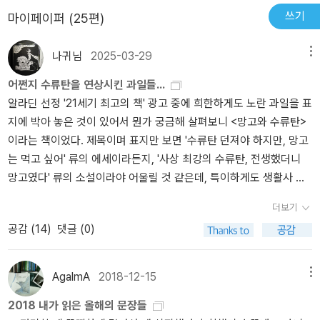
렸을지언정, 꿋꿋하게 버텨 이제는 시대의 흐름에 영향을 미치는 리
는 궁금증이 이는 (호기심이 생기는) 표지고, 다 읽고 나서는 고개를
아미노비치 사벤코의 좌파민족주의 삶을 조망한다.2020년 작고
쓰기
마이페이퍼 (25편)
모노프. 인간으로서의 그에게 호감이 가든 그렇지 않든, 그의 삶이 매
끄덕거리게 되는 디자인인 듯. 나는 개인적으로 괴짜들을 좋아한다.
(死)
력적인 것만은 확실하다. [참고자료] 『르 누벨 옵세르바퇴르』 2012
어렸을 때부터 좋아했다. 아버지가 괴짜 기질이 다분한 사람이라 그
나귀님
2025-03-29
년 10월 1일 기사 전문 번역 <나는 러시아의 유일한 지식인이다.> 리
메뉴
랬던 것 같기도 하다. 다른 사람에게 괴짜라는 말을 들은 적도 있지만.
모노프는 엠마뉘엘 카레르의 2011년 르노도상 수상작의 특별한 주인
어쩐지 수류탄을 연상시킨 과일들...
특이한 사람이라고. 뭐가 특이하다는 것인지? 사실 모친으로부터 '내
공일 뿐 아니라 현존하는 러시아 작가다. 그는 민족볼셰비키당을 창
알라딘 선정 '21세기 최고의 책' 광고 중에 희한하게도 노란 과일을 표
가 낳았지만 넌 참 이상하다.'라는 말을 듣기도 했지만 나는 지극히 평
당해 블라디미르 푸틴과 대립각을 세우며 비판을 서슴지 않는 야당
지에 박아 놓은 것이 있어서 뭔가 궁금해 살펴보니 <망고와 수류탄>
범한 인간이라 괴짜들을 좋아한다. 얼마 전에 심리테스트해봤는데
인사이기도 하다. 에두아르드 리모노프의 눈에 블라디미르 푸틴은 로
이라는 책이었다. 제목이며 표지만 보면 '수류탄 던져야 하지만, 망고
'당신은 자신이 평범하다고 생각하지만 당신은 괴짜 기질이 다분한
마 제국의 멸망을 불러온 별 볼 일 없는 황제를 연상시키는, 거짓말을
는 먹고 싶어' 류의 에세이라든지, '사상 최강의 수류탄, 전생했더니
사람입니다.'라는 결과가 나와서 약간 놀라기도 했지만. 나는 개인적
이용해 권력을 유지하는 인물이다. <현대 러시아 특집>으로 11월 호
망고였다' 류의 소설이라야 어울릴 것 같은데, 특이하게도 생활사 연
으로 괴짜를 '세상을 보는 눈이 남들과 다른 사람'이라고 생각한다. 어
를 준비 중인 <Books>에서 리모노프를 인터뷰했다. Books: 당신을
구서라고 한다.일본인 사회학자가 오키나와에서 현지 연구를 실시하
떤 틀에 자신을 집어넣기 보다는 스스로 자신이 틀을 만들기를 좋아
소재로 쓴 책에서 엠마뉘엘 카레르는 <나는 푸틴이 그릇이 큰 국가
더보기
며 수집한 증언을 토대로 쓴 생활사 이론 논고라는데, 왜 하필 '망
하는 사람. 남이 세워놓은 기준이 아닌 자신이 세운 기준대로 자기 방
지도자라고 생각하며, 그의 인기가 단순히 관영 언론 매체를 통한 세
공감 (
14
)
댓글 (0)
고'와 '수류탄'인지는 알라딘 미리보기에도 나오지 않는다. 다만 책 소
식대로 살아가는 사람. 리모노프는 괴짜 같은 인물이다. 아니, 괴짜다.
뇌 덕이라고만은 생각지 않는다>고 썼다. 카레르의 생각에 동의하
개 글을 토대로 짐작하면, 오키나와 전투 때 정부 지시대로 수류탄 자
그래서 나는 이 인물이 마음에 들었다. 여러모로 좀 특이한 사람이다.
나? 리모노프: 카레르의 견해는 외부 관찰자의 입장일 뿐이다. 나는
폭을 포함한 결사 항전을 앞두고 자녀들과 망고를 나눠 먹었다는 어
그래서 이 책의 저자도 리모노프에게 관심을 가지고 그의 일대기를
AgalmA
2018-12-15
메뉴
그와 생각이 다르다. 푸틴은 옐친의 후광을 업고 후계자의 자격으로
느 할머니의 회고와 관련이 있나보다.특이하게도 최근 10여 년 사이
그린 소설을 집필하려 했던 것 같지만. 이 책의 저자는 이 작품 속에서
권력을 잡았다. 2000년 이전만 해도 그는 정치 경험도 당내 권력 투
2018 내가 읽은 올해의 문장들
에 오키나와 관련서가 여럿 간행되었는데, 십중팔구 2000년대 중반
리모노프와 다음과 같은 대화를 나누며 이 책을 집필하게 된 이유를
쟁 경험도 전혀 없는 사람이었다. 선거에 출마한 적도 없었다. 한 마디