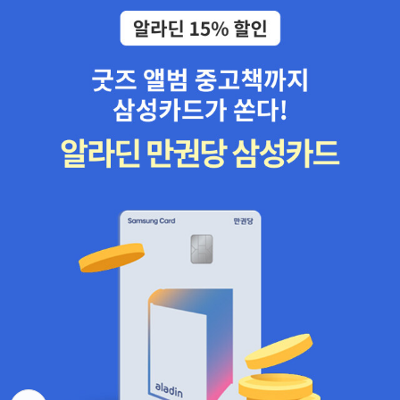
한국작가 구병모의 <그것이 나만은 아니기를>이 빠질 수 없을테고독
특한 형식으로 삶과 죽음에 대해 논한 코맥 메카시의 <선셋 리미티드
>도 아마 포함될 것이며도저히 싫어할 수 없던 성장소설, 장 미셸 가
르시아의 <구제불능 낙천주의자 클럽> 역시 들어가야 할테다.여기에
마지막으로 더하고 싶은 작품은, 음, 조금 고민은 되지만, 장강명의 <
한국이 싫어서>다. 마흐푸즈의 <우리동네 아이들>과 <한국이 싫어
서> 사이에서 고민했는데, <우리동네 아이들>이 정말이지 잘 짜여
진, 그리고 잘 쓰인 소설이고 <한국이 싫어서>보다 더 완성도가 높다
고 생각하지만, 이상하게 더 정감이 가는 쪽은 <한국이 싫어서>. 둘
다 쉽고 가독성이 있는 소설이니, 사실 고르기가 어렵다는 것이 함정
이다. 둘 다 동등하게 좋았다고 생각해주기를 바란다. 이번 상반기에
알라딘에게서 받은 것이 많다.신간평가단 도서들이 그 중 하나일 텐
데, 그 어느 것보다도 값졌다.다음 기회가 있다면, 소설을 편식하는 이
기질을 고치기 위해 인문 쪽에 도전 해보고 싶다. 그럼, 나 뿐만이 아
니라 함께 했던 모든 신간평가단 15기들의 즐거운 독서가 계속 이어
지기를 바라면서. *)p.s 알라딘, 굿즈 좀 그만 예쁘게 만들어요...통장
비었는데 현기증 난단 말이예요....
뒤로가