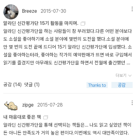
========================신청 기간 : 8월 20일~9
주제에 대해 신나게 떠들고 노는 것을 그대로 캡쳐한 듯한 텍스트가
운 겨울밤 이 책과 함께 존재의 떨림과 울림을 느껴 보시길.'인간은 울
월 6일지원하시기 전에 모집 공지글을 꼭 읽어주세요. 타 분야와의
매우 흥미롭게 읽혔습니다. 해나무에서 나온 책중 <바이올리니스트
림이다. 우리는 주변에 존재하는 수많은 떨림에 울림으로 반응한
Breeze
2015-07-30
메뉴
복수지원이 불가능합니다. 15기 <소설> 분야 신간평가단은 이런 책
의 엄지>는 샘킨의 사라진 스푼을 읽고 인상깊은 글빨에 반해 산 책
다.' ※ 커버도 그냥 종이가 아니라 가죽처럼 탄력성이 있어서 촉감 참
알라딘 신간평가단 15기 활동을 마치며.
들을 읽었습니다. :)아래 도서들에 관심이 가신다면 소설분야에 지원
이었는데 역시나 실망시키지 않은 책이었습니다. 생명공학과 관련된
좋군요~ 신경 진짜 많이 쓴 티가 남ㅋ ● 책 유혹은 어디에나 있
알라딘 신간평가단을 하는 사람들이 참 부러웠다.다른 어떤 분야보다
해주세요.
지식의 역사를 재미있는 스토리와 함께 소개합니다. 같은 출판사의 <
는데 안 읽을 수 있나. 그럴 수가!알쓸신잡 3에서 김영하 작가가 유시
도 소설을 좋아하기에 소설 분야에 몇번의 도전을 했다.소설 분야에
백미러속의 우주>는 제게는 어려운 책이었지만, 그 텍스트를 읽는 내
민 작가에게 엠마뉘엘 카레르 『왕국』 선물한 게 방아쇠가 돼 어째 제
만 몇 번의 도전 끝에 드디어 15기 알라딘 신간평가단에 입성했다. 소
내 뭔가 깊이 있는 진실에 근접해가는듯한 기분을 느낄 수 있어서 좋
가 카레르 전작 읽기를 하고 있습니다ㅎ 『적』부터 읽기 시작했는데
설을 좋아하는터라, 좋아하는 작가의 예약판매가 뜨면 바로 구입해서
았습니다. 때로 이해하지는 못해도 그래도 대략 읽을만한 책들이 있
다양한 시점과 정확하고 간결한 문체가 인상적입니다.『리모노프』도
읽기를 즐겼지만 아무래도 신간평가단을 하면서 전월에 출간했던 도
는데 바로 그런 책이었습니다. 그 밖에 에밀리 앤더스의 <프랑켄슈
읽으니 카레르의 특징과 탁월함이 더 잘 느껴집니다. 실화와 실존인
서중 읽고 싶은 도서를 추리고,어떤 책이 신간평가단 책으로 선정될
타인의 고양이>, 진주현 박사의 <뼈가 들려준 이야기>, 대니얼 J 레
물을 재구성함으로써 '문학의 종말' 소리 꺼져라! 하는 듯한ㅎ! 르포를
더보기
까 즐거운 마음으로 기다렸다. 성격상 먼저 구입해 읽은 책이 나중에
비틴의 <정리하는 뇌>, 팀 버케드의 <새의 감각>, 이정모 님의 <공
살린 글쓰기 때문에 조지 오웰과 비견되던데 그럴 만합니다. 그런가
공감 (
14
)
댓글 (1)
선정되기도 하였지만6개월간의 신간평가단 활동은 책을 추리고, 어
생, 멸종, 진화>, 랜들 먼로의 <위험한 과학책>을 추려봅니다. 반대
하면『겨울 아이』는 살인과 몽상의 소나타 이중주를 보여주는 탁월한
떤 책이 될까 설레고, 책을 기다리고, 책을 받아 읽는 시간을 보낸것
로, 명성에 비해 실망한 책들이 몇 권 있는데, 예를 들어 김대식박사의
소설입니다. 이 작가 재능과 인간 심리 탐구에 탄복하며 더더 열심히
같다.내가 추린 책이 되면 더 좋겠지만많은 사람들이 읽고 싶어하는
<이상한 나라의 뇌과학>은 깊이없는 사색이 헛되이 허공에 맴도는
zipge
2015-07-28
메뉴
읽게 됩니다. 읽어볼 책이 아직 많은 작가라 행복한 겨울입니다.
도서를 읽는일도 상당한 즐거움이었다. 알라딘에서 시켜주기만 한다
느낌이었고, <사물인터넷 실천과 상상편>은 기획도서의 한계를 보여
● 20년 전 1일 1사진 텍스트에 둘러싸여 즐겁냐고요. 아니오.
내 마음대로 좋은 책
면 신간 출간 기다리는게 어디 문제랴.기꺼이, 느긋하게 기다리리라.
주었다는 느낌이 들만큼 저자들 사이의 일관성이 부족했습니다. 국
롤랑 바르트 『텍스트의 즐거움』 기록을 찾다가 『롤랑 바르트가 쓴 롤
알라딘 신간평가단을 통해 선택되는 책들은... 나도 읽고 싶었던 책이
1. 신간평가단 책중 가장 기억에 남았던 책은? 현대문학에서 나온 <
내문학(주로 소설)은 총 29편 정도 읽었는데, 어쩌다보니 장강명 작
랑바르트』만 발견했다.'나는 모순적이 아니라, 분산된다'언제 봐도 롤
든 아니든 만족도가 거의 높은 편이다.이번에도 역시 대만족이었다.
플래너리 오코너>였다. 사실 한 작가의 단편집을 읽는 일은 그다지