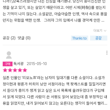
니까?」당혹스러웠지만 나는 진심을 얘기했다. 당신이 흥미진진한 인
적군(赤軍) 거리를 걸으면서 전쟁 영웅이 된 자신의 미래를 상상했
생을 살고 있기, 또는 살았기 때문이라고. 어떤 시제(時制)를 썼는지
다. 그러나 강인한 영웅인 줄 알았던 아버지는 일개 사병, 공장 앞에서
는 기억이 나지 않는다. 소설같은, 아슬아슬한 인생, 역사 속으로 몸을
보초나 서는 인물이었고 결국 적군 거리에서 쫓겨나 우크라이나 하리
던지는 위험을 택한 인생. 그러자 그의 입에서 나를 경악케 만든 한
코프의 시골 동네로 이주한다. 아버지처럼은 살지 않으리라 결심한
마디가 튀어나왔다. 그는 내 얼굴을 쳐다보지도 않은 채 피식 메마른
리모노프는 <아버지 같은 박봉의 조무래기 형사들뿐만 아니라 여자
더보기
웃음을 흘렸다. 「개떡 같은 인생이지, 한마디로」“--p515 리모노프
들과 깡패들, 진정한 사나이들까지 압도하는 사람이 되리라>(본문 5
공감 (
2
)
댓글 (0)
혹은 에두아르드 베니아미노비치 사벤코.이 책은 이 사람에 대한 전
9쪽 인용)는 목표를 세운다. 이후 소련 언더그라운드 문학계에서 시
기 소설쯤 될 것이다.처음 들어본 이름이고 그의 인생에 흥미도 없었
인으로 주목받다가 당시로서는 귀향을 보장받지 못하던 미국 이민 길
지만 어쨌든 끝까지 읽었다.이건 어디까지나 저자인 임마뉘엘 카레르
에 오른다. 뉴욕에서 빈민으로, 노숙자로, 억만장자의 집사로 살면서
메뉴
의 힘이다. 카레르는 한번 책을 펼치면 중간에 집어 던질 수 없게 만
써낸 글이 파리의 전설적인 편집자 장자크 포베르의 눈에 띄면서 파
독서광
2015-05-10
드는 매력이 있다. 물론 다음 이야기가 궁금해서 그러는 것은 아니다.
리 문단에 화려하게 데뷔하게 된다. 러시아적인, 너무도 러시아적인
소설이 근본적으로 이야기라고 한다면 문체는 곧 말투가 될텐데 이야
생(生) 태생적 기반으로부터 멀리멀리 뻗어나간 이 삶이 우리 삶도
기의 내용보다도 그 말투에 매력을 느껴 끝까지 귀를 기울이게 되는
실존 인물인 '리모노프'라는 남자의 일대기를 다룬 소설이다. 소설가
한층 깊어지게 한다 뉴욕과 파리 문단의 총아로 자리매김했으니 안정
이야기꾼이다.
정이현과 평론가 허희의 낭만 서점이라는 책 팟캐스트를 낄낄거리면
된 문인의 삶을 이어 가도 됐을 텐데, 발칸 반도에 전쟁이 발발했다는
서 듣다가 흥미가 생겨 읽고 싶은 도서 목록에 올려두었다가 구입해
소식을 들은 리모노프는 세르비아로 날아간다. 1992년 BBC에서 제
서 읽게 되었다. 다른 사람이 쓴 서평도 읽어 보았는데 좀 부정적인 내
작한 <세르비아 서사시Serbian Epics>라는 제목의 다큐멘터리에는
용을 읽었지만, 내가 읽어보지 않고는 모른다는 생각이 들어서 빨리
리모노프가 라도반 카라지치와 함께 세르비아군이 주둔한 고지대를
이 책을 읽고 싶어졌던 기억이 난다. 개인의 기록은 그 자체로 역사라