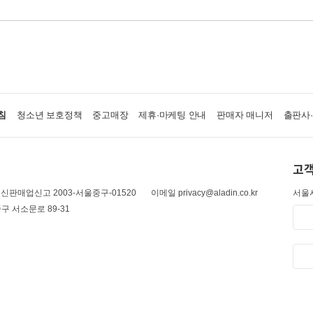
침
청소년 보호정책
중고매장
제휴·마케팅 안내
판매자 매니저
출판사
고객
신판매업신고 2003-서울중구-01520
이메일 privacy@aladin.co.kr
서울시
구 서소문로 89-31