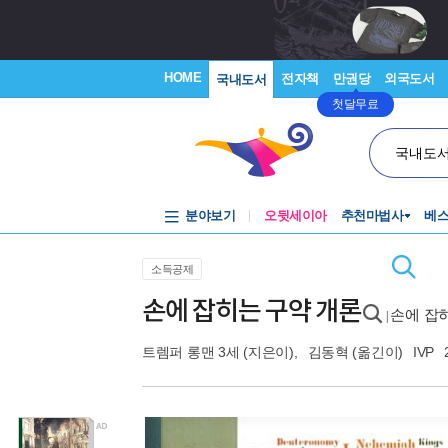
HOME
전자책
만권당
외국도서
국내도서
첫달무료
국내도
분야보기
오뒷세이아
추천마법사
베
소득공제
손에 잡히는 구약 개론
손에 잡
|
트렘퍼 롱맨 3세
(지은이),
김동혁
(옮긴이)
IVP