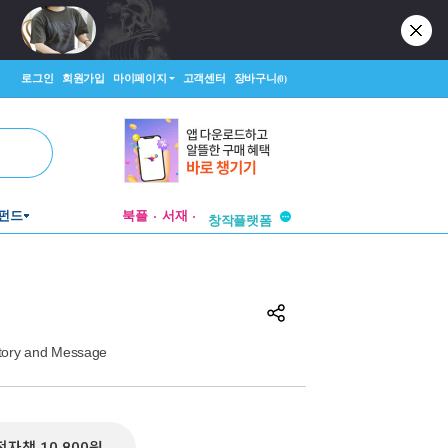
로그인
회원가입
마이페이지
고객센터
장바구니
(0)
투비컨티뉴드
펀드
북플
서재
창작플랫폼
투비컨티뉴드
istory and Message