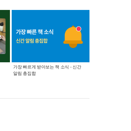
가장 빠르게 받아보는 책 소식 - 신간
경기컬처패스 1만원 
알림 총집합