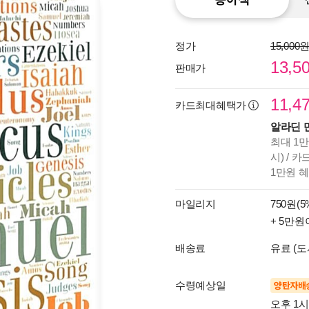
정가
15,000
13,5
판매가
11,4
카드최대혜택가
알라딘 
최대 1만
시) / 
1만원 
마일리지
750원(5
+ 5만원
배송료
유료 (도
수령예상일
양탄자배
오후 1