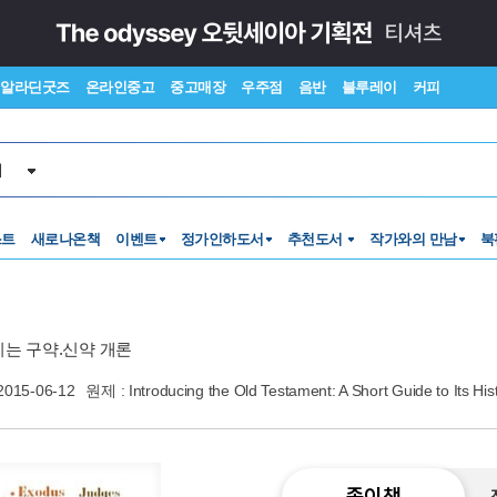
알라딘굿즈
온라인중고
중고매장
우주점
음반
블루레이
커피
서
스트
새로나온책
이벤트
정가인하도서
추천도서
작가와의 만남
북
히는 구약.신약 개론
2015-06-12
원제 : Introducing the Old Testament: A Short Guide to Its H
종이책