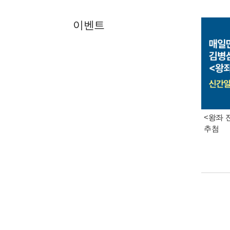
이벤트
<왕좌 
추첨