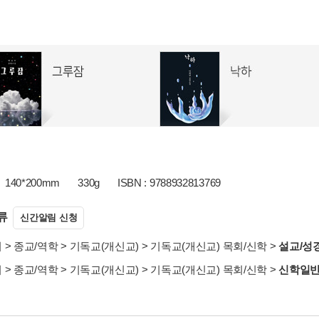
140*200mm
330g
ISBN : 9788932813769
류
신간알림 신청
서
>
종교/역학
>
기독교(개신교)
>
기독교(개신교) 목회/신학
>
설교/성
서
>
종교/역학
>
기독교(개신교)
>
기독교(개신교) 목회/신학
>
신학일