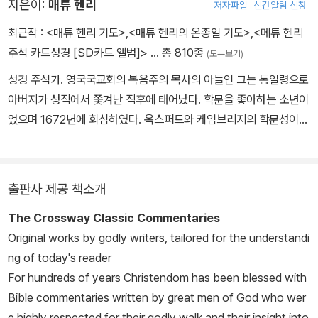
지은이:
매튜 헨리
저자파일
신간알림 신청
최근작 :
<매튜 헨리 기도>
,
<매튜 헨리의 온종일 기도>
,
<메튜 헨리
주석 카드성경 [SD카드 앨범]>
… 총 810종
(모두보기)
성경 주석가. 영국국교회의 복음주의 목사의 아들인 그는 통일령으로
아버지가 성직에서 쫓겨난 직후에 태어났다. 학문을 좋아하는 소년이
었으며 1672년에 회심하였다. 옥스퍼드와 케임브리지의 학문성이
차츰 떨어지므로 1680년 런던 이슬링턴 대학에서 신학 교육을 받았
다. 그 대학은 신앙을 저버린 시대에 높은 학문을 유지해왔다. 그 대학
의 학장은 케임브리지에서 온 토머스 두리틀이었고, 부학장은 옥스퍼
출판사 제공 책소개
드에서 온 토머스 빈센트였다. 그 후에는 그레이 법학원에서 법률을
The Crossway Classic Commentaries
공부하였다. 그는 국교회 목사가 되려고 생각하였지만, 비국교도가
Original works by godly writers, tailored for the understandi
되기로 결심하였고, 개인적으로 장로교 목사 안수를 받았다. 첫 목회
ng of today's reader
지는 체스터(1687-1712)였으며 그 뒤에 런던의 해크니(1712-171
For hundreds of years Christendom has been blessed with
4)로 옮겼다. 청교도들에게서 크게 영향을 받은 그는 성경 해설을 목
Bible commentaries written by great men of God who wer
회의 중심으로 삼았다. 날마다 4시 또는 5시에 일을 시작하였던 그는
e highly respected for their godly walk and their insight into