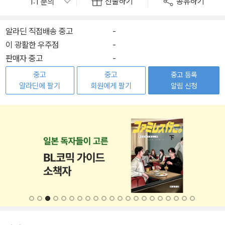
선물하기
공유하기
알라딘 직접배송 중고
-
이 광활한 우주점
-
판매자 중고
-
중고
중고
중고 등록
알라딘에 팔기
회원에게 팔기
알림 신청