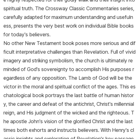
시간을 최대한 사용하는 것을 목적으로 삼았다. 1704년에 『성경 주
spiritual truth. The Crossway Classic Commentaries series,
석』을 집필하기 시작하였는데, 그는 사도행전까지 탈고하였으며, 그
carefully adapted for maximum understanding and usefuln
의 사후 목회 동역자들이 그의 노트와 저서들을 참고하여 신약성경
ess, presents the very best work on individual Bible books
주석을 완성하였다. 그 주석은 성경에 대한 자세하고 종종 대단히 영
for today's believers.
적인 해설 양식을 취하였는데, 그 양식은 그 이후의 복음주의적 목회
No other New Testament book poses more serious and dif
의 형태를 결정하였다. 스펄전은 자신이 매튜 헨리에게 큰 도움을 받
ficult interpretative challenges than Revelation. Full of vivid
았다는 사실을 인정하였다.
imagery and striking symbolism, the church is ultimately re
minded of God's sovereignty to accomplish His purposes r
egardless of any opposition. The Lamb of God will be the
victor in the moral and spiritual conflict of the ages. This es
chatological book portrays the last battle of human histor
y, the career and defeat of the antichrist, Christ's millennial
reign, and His judgment of the wicked and the righteous. T
he apostle John's vision of the glorified Christ and the last
times both exhorts and instructs believers. With Henry's cl
assic insights and exploration of Revelation's key passage