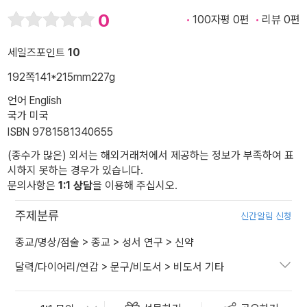
0
100자평 0편
리뷰 0편
세일즈포인트
10
192쪽
141*215mm
227g
언어 English
국가 미국
ISBN 9781581340655
(종수가 많은) 외서는 해외거래처에서 제공하는 정보가 부족하여 표
시하지 못하는 경우가 있습니다.
문의사항은
1:1 상담
을 이용해 주십시오.
주제분류
신간알림 신청
종교/명상/점술
>
종교
>
성서 연구
>
신약
달력/다이어리/연감
>
문구/비도서
>
비도서 기타