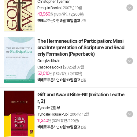
Christopher Tyerman
Penguin Books
|
2007년 10월
43,960
원 (18% 할인 / 2,200원)
택배
로 주문하면
8월 18일 출고
변경
The Hermeneutics of Participation: Missi
onal Interpretation of Scripture and Read
erly Formation (Paperback)
Greg McKinzie
Cascade Books
|
2025년 07월
52,010
원 (18% 할인 / 2,610원)
택배
로 주문하면
8월 13일 출고
변경
Gift and Award Bible-Nlt (Imitation Leathe
r, 2)
Tyndale 편집부
Tyndale House Pub
|
2004년 12월
11,340
원 (30% 할인 / 120원)
택배
로 주문하면
8월 10일 출고
변경