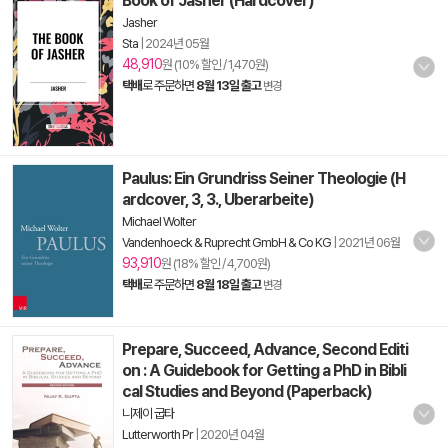
Book of Jasher (Hardcover)
Jasher
Sta
|
2024년 05월
48,910
원 (10% 할인 / 1,470원)
택배
로 주문하면
8월 13일 출고
변경
Paulus: Ein Grundriss Seiner Theologie (H
ardcover, 3, 3., Uberarbeite)
Michael Wolter
Vandenhoeck & Ruprecht GmbH & Co KG
|
2021년 06월
93,910
원 (18% 할인 / 4,700원)
택배
로 주문하면
8월 18일 출고
변경
Prepare, Succeed, Advance, Second Editi
on : A Guidebook for Getting a PhD in Bibli
cal Studies and Beyond (Paperback)
니제이 굽타
Lutterworth Pr
|
2020년 04월