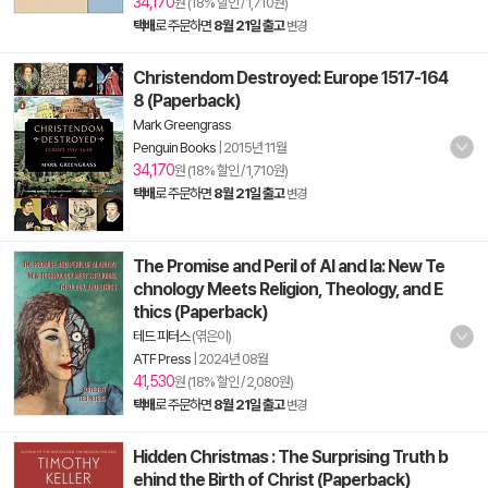
34,170
원 (18% 할인 / 1,710원)
택배
로 주문하면
8월 21일 출고
변경
Christendom Destroyed: Europe 1517-164
8 (Paperback)
Mark Greengrass
Penguin Books
|
2015년 11월
34,170
원 (18% 할인 / 1,710원)
택배
로 주문하면
8월 21일 출고
변경
The Promise and Peril of AI and Ia: New Te
chnology Meets Religion, Theology, and E
thics (Paperback)
테드 피터스
(엮은이)
ATF Press
|
2024년 08월
41,530
원 (18% 할인 / 2,080원)
택배
로 주문하면
8월 21일 출고
변경
Hidden Christmas : The Surprising Truth b
ehind the Birth of Christ (Paperback)