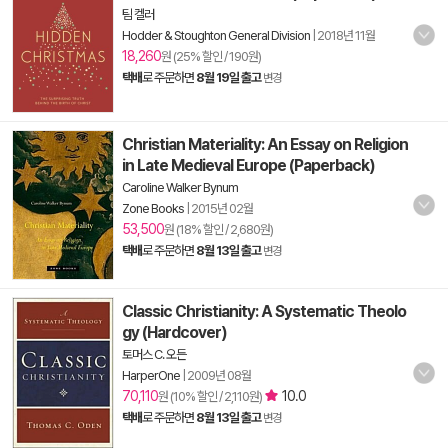
팀 켈러
Hodder & Stoughton General Division
|
2018년 11월
18,260
원 (25% 할인 / 190원)
택배
로 주문하면
8월 19일 출고
변경
Christian Materiality: An Essay on Religion
in Late Medieval Europe (Paperback)
Caroline Walker Bynum
Zone Books
|
2015년 02월
53,500
원 (18% 할인 / 2,680원)
택배
로 주문하면
8월 13일 출고
변경
Classic Christianity: A Systematic Theolo
gy (Hardcover)
토머스 C. 오든
HarperOne
|
2009년 08월
70,110
10.0
원 (10% 할인 / 2,110원)
택배
로 주문하면
8월 13일 출고
변경