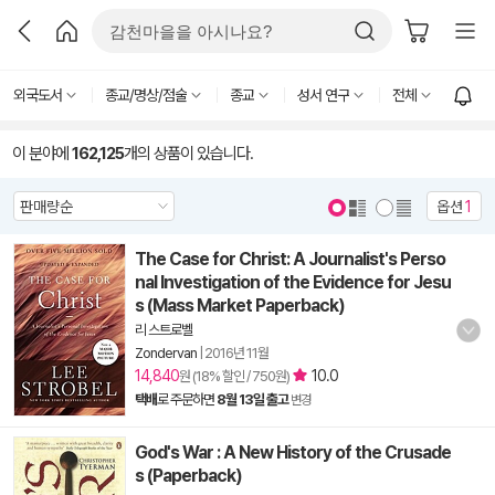
외국도서
종교/명상/점술
종교
성서 연구
전체
이 분야에
162,125
개의 상품이 있습니다.
옵션
1
The Case for Christ: A Journalist's Perso
nal Investigation of the Evidence for Jesu
s (Mass Market Paperback)
리 스트로벨
Zondervan
|
2016년 11월
14,840
10.0
원 (18% 할인 / 750원)
택배
로 주문하면
8월 13일 출고
변경
God's War : A New History of the Crusade
s (Paperback)