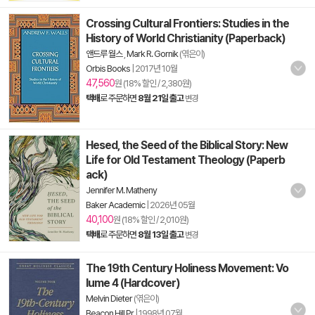
Crossing Cultural Frontiers: Studies in the
History of World Christianity (Paperback)
앤드루 월스
,
Mark R. Gornik
(엮은이)
Orbis Books
|
2017년 10월
47,560
원 (18% 할인 / 2,380원)
택배
로 주문하면
8월 21일 출고
변경
Hesed, the Seed of the Biblical Story: New
Life for Old Testament Theology (Paperb
ack)
Jennifer M. Matheny
Baker Academic
|
2026년 05월
40,100
원 (18% 할인 / 2,010원)
택배
로 주문하면
8월 13일 출고
변경
The 19th Century Holiness Movement: Vo
lume 4 (Hardcover)
Melvin Dieter
(엮은이)
Beacon Hill Pr
|
1998년 07월