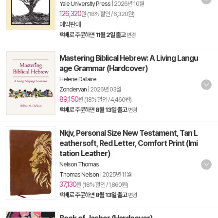
Yale University Press
|
2026년 10월
126,320
원 (18% 할인 / 6,320원)
예약판매
택배
로 주문하면
11월 2일 출고
변경
Mastering Biblical Hebrew: A Living Langu
age Grammar (Hardcover)
Helene Dallaire
Zondervan
|
2026년 03월
89,150
원 (18% 할인 / 4,460원)
택배
로 주문하면
8월 13일 출고
변경
Nkjv, Personal Size New Testament, Tan L
eathersoft, Red Letter, Comfort Print (Imi
tation Leather)
Nelson Thomas
Thomas Nelson
|
2025년 11월
37,130
원 (18% 할인 / 1,860원)
택배
로 주문하면
8월 13일 출고
변경