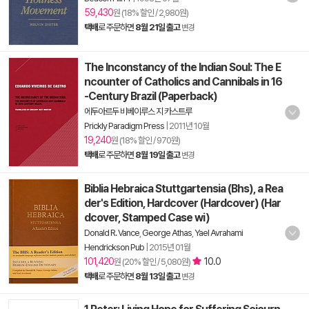
59,430
원 (18% 할인 / 2,980원)
택배
로 주문하면
8월 21일 출고
변경
The Inconstancy of the Indian Soul: The E
ncounter of Catholics and Cannibals in 16
-Century Brazil (Paperback)
에두아르두 비베이루스 지 카스트루
Prickly Paradigm Press
|
2011년 10월
19,240
원 (18% 할인 / 970원)
택배
로 주문하면
8월 19일 출고
변경
Biblia Hebraica Stuttgartensia (Bhs), a Rea
der's Edition, Hardcover (Hardcover) (Har
dcover, Stamped Case wi)
Donald R. Vance
,
George Athas
,
Yael Avrahami
Hendrickson Pub
|
2015년 01월
101,420
10.0
원 (20% 할인 / 5,080원)
택배
로 주문하면
8월 13일 출고
변경