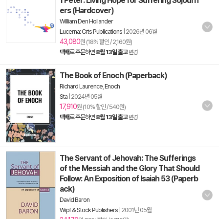
1 Peter: Living Hope for Suffering Sojourn
ers (Hardcover)
William Den Hollander
Lucerna: Crts Publications
|
2026년 06월
43,080
원 (18% 할인 / 2,160원)
택배
로 주문하면
8월 13일 출고
변경
The Book of Enoch (Paperback)
Richard Laurence
,
Enoch
Sta
|
2024년 05월
17,910
원 (10% 할인 / 540원)
택배
로 주문하면
8월 13일 출고
변경
The Servant of Jehovah: The Sufferings
of the Messiah and the Glory That Should
Follow: An Exposition of Isaiah 53 (Paperb
ack)
David Baron
Wipf & Stock Publishers
|
2001년 05월