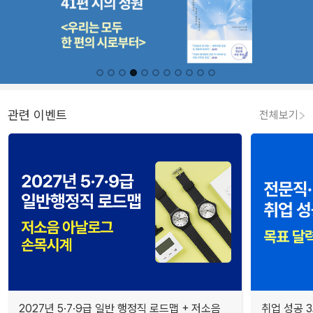
관련 이벤트
전체보기
2027년 5·7·9급 일반 행정직 로드맵 + 저소음
취업 성공 3