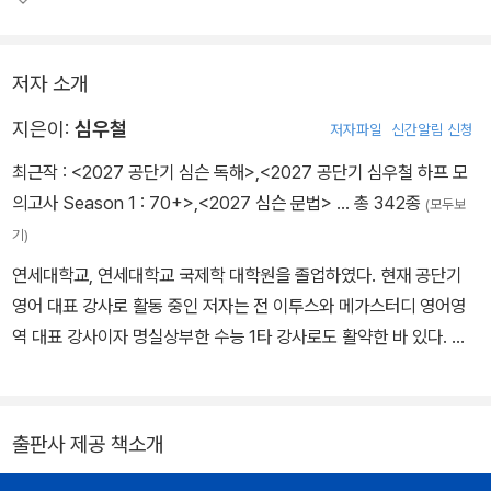
슨 영어 연구소가 협업하여 100% 자체 제작한 양질의 문항들로 구
성되어 있으며, 친절한 정답과 오답 해설까지 담아 수험생들의 편의
저자 소개
를 돕고자 하였다. 『2026 심우철 실전 동형 모의고사 시즌 4』를 통
해 수험생들은 마무리 점검과 최종 실전 훈련을 하며 신경향 시험에
지은이:
심우철
저자파일
신간알림 신청
도 자신 있게 대비할 수 있을 것이다.
최근작 :
<2027 공단기 심슨 독해>
,
<2027 공단기 심우철 하프 모
의고사 Season 1 : 70+>
,
<2027 심슨 문법>
… 총 342종
(모두보
기)
연세대학교, 연세대학교 국제학 대학원을 졸업하였다. 현재 공단기
영어 대표 강사로 활동 중인 저자는 전 이투스와 메가스터디 영어영
역 대표 강사이자 명실상부한 수능 1타 강사로도 활약한 바 있다. 또
한, (주)심슨영어사와 (주)심슨북스의 대표이사를 겸하고 있다. 대표
저서로는 심슨 보카, 심슨 전략서, 문법 풀이 전략서, 이것만은 알고
가자, 심우철 하프 모의고사, 심우철 실전동형 모의고사 등의 공무원
출판사 제공 책소개
저서와 독해의 7법칙, 명품 보카, 심슨 리딩스킬 등의 수능 저서 다수
가 있다.