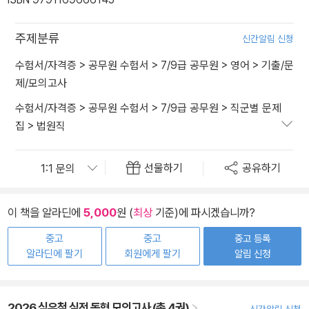
주제분류
신간알림 신청
수험서/자격증
>
공무원 수험서
>
7/9급 공무원
>
영어
>
기출/문
제/모의고사
수험서/자격증
>
공무원 수험서
>
7/9급 공무원
>
직군별 문제
집
>
법원직
선물하기
공유하기
이 책을 알라딘에
5,000
원 (
최상
기준)에 파시겠습니까?
중고
중고
중고 등록
알라딘에 팔기
회원에게 팔기
알림 신청
2026 심우철 실전 동형 모의고사 (총 4권)