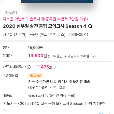
소득공제
저소음 아날로그 손목시계(공무원 수험서 3만원 이상)
2026 심우철 실전 동형 모의고사 Season 4
심우철
(지은이)
공단기(에스티유니타스)
2026-05-11
정가
15,000원
13,500
판매가
원
(10% 할인) +
마일리지 150원
11,475
카드최대혜택가
원
수령예상일
양탄자배송
지금 주문하면 내일 밤 11시
잠들기전 배송
(중구 서소문로 89-31 )
변경
배송료
유료 (도서 1만5천원 이상 무료)
이 도서는 <
2025 심우철 실전 동형 모의고사 Season 4
>의 개정판입니
다.