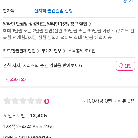
구판 보기
전자책
전자책 출간알림 신청
알라딘 만권당 삼성카드, 알라딘 15% 청구 할인
최대 1만원 또는 2만원 할인(전월 30만원 또는 60만원 이용 시) / 카드 발
급월 +1개월까지는 전월 실적이 없어도 최대 1만원 혜택 제공
카드/간편결제 할인
무이자 할부
소득공제 610원
관심 저자, 시리즈의 출간 알림을 받아보세요
신청
선물포장불가
0
100자평 0편
리뷰 0편
세일즈포인트
13,405
128쪽
294*408mm
115g
ISBN 9791169666145