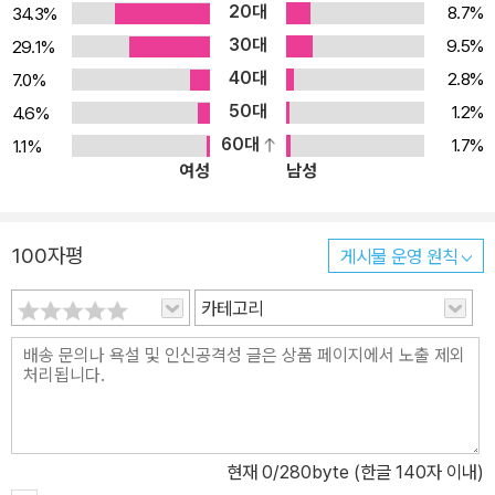
20대
8.7%
34.3%
30대
9.5%
29.1%
40대
2.8%
7.0%
50대
1.2%
4.6%
60대
1.7%
1.1%
여성
남성
100자평
게시물 운영 원칙
카테고리
현재
0
/280byte (한글 140자 이내)