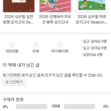
전 동형 모의고사 시즌 4』를 통해 신경향 문항들에 철저히 대비할 수
있을 것입니다. 3. 풍부하고 상세한 해설지 및 OMR 카드 제공 ‘최소
2026 심우철 실전
2026 선재국어 최우
2026 심우철 하프
시간 x 최대효과’의 모토를 해설지에도 담았습니다. 수험생들의 번거
동형 모의고사 Seas
선 봉투 모의고사
모의고사 Season 5
로움을 덜고자 해설지에 지문을 수록하여 복습을 용이하게 하였고,
on 3
: 지방직 대비
빠른 정답을 제공하여 정답 확인 시간을 최소화하였습니다. 혼자서도
학습할 수 있도록 정답은 물론 오답에 대한 상세한 해설까지 담았으
읽고 싶어요 0명
0
0
0
며, 지문에 나온 핵심 어휘도 정리하였습니다. 또한 OMR 카드를 제
읽고 있어요 0명
100자평
리뷰
마이페이퍼
공하여 수험생들이 최대한 실전 감각을 익힐 수 있도록 하였습니다.
읽었어요 0명
이 책에 내가 남긴 글
로그인하면 내가 남긴 글과 친구가 남긴 글을 확인할 수 있습니다.
로그인하기
구매자 분포
10대
0%
0%