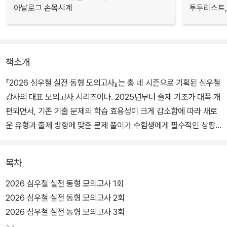
아날로그 손목시계
투두리스트, 
책소개
『2026 심우철 실전 동형 모의고사』는 총 네 시즌으로 기획된 심우철
강사의 대표 모의고사 시리즈이다. 2025년부터 출제 기조가 대폭 개
편되면서, 기존 기출 문제의 학습 효용성이 크게 감소함에 따라 새로
운 유형과 출제 방향에 맞춘 문제 풀이가 수험생에게 필수적인 상황
이 되었다. 따라서 본 『2026 심우철 실전 동형 모의고사 시즌 4』에
서는 수험생들이 신경향 공무원 영어 시험에 철저히 대비할 수 있도
목차
록 2025 국가직·지방직 기출 문제와 더불어 2026 국가직 9급 시험
의 경향까지 추가로 완벽하게 반영하였다. 2026 국가직 및 2025 국
2026 심우철 실전 동형 모의고사 1회
가직·지방직 문제의 유형과 순서를 동일하게 배치한 것은 물론이고,
2026 심우철 실전 동형 모의고사 2회
난이도, 출제 포인트, 소재, 지문 길이 또한 최대한 동일하게 구성하였
2026 심우철 실전 동형 모의고사 3회
다. 『2026 심우철 실전 동형 모의고사 시즌 4』는 여러 교수진과 심