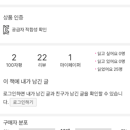
hunters by night! Meet them along with Saja Boys, Derp
y Tiger, Sussie Magpie, and more beloved characters fr
상품 인증
om K-Pop Demon Hunters. Featuring adorable, stylized a
rtwork, this must-have, official storybook will entertain a
공급자 적합성 확인
nd excite fans of all ages. Happy fans, happy Honmoon!
About the Korean Edition •Meet popular characters suc
h as Huntrix, Saja Boys, Derpy Tiger, and Sussie Magpie i
읽고 싶어요 0명
2
22
1
n cute illustrations. •With enlagred size and printed in hig
읽고 있어요 0명
100자평
리뷰
마이페이퍼
읽었어요 25명
h-quality, this book is all good for children reading alone,
but also parents and children reading together. •A profe
이 책에 내가 남긴 글
ssional translator with extensive experience in translatin
로그인하면 내가 남긴 글과 친구가 남긴 글을 확인할 수 있습니
g Disney animations tailored this friendly picture book to
다.
로그인하기
a children's perspective well.
구매자 분포