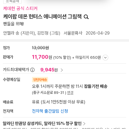
소득공제
케데헌 공식 스티커
케이팝 데몬 헌터스 애니메이션 그림책
팬들을 위해!
안젤라 송
(지은이),
김민정
(그림)
서울문화사
2026-04-29
정가
13,000원
11,700
판매가
원
(10% 할인) +
마일리지 650원
9,945
카드최대혜택가
원
수령예상일
양탄자배송
오후 1시까지 주문하면 밤 11시
잠들기전 배송
(중구 서소문로 89-31 )
변경
배송료
유료 (도서 1만5천원 이상 무료)
전자책
전자책 출간알림 신청
알라딘 만권당 삼성카드, 알라딘 15% 청구 할인