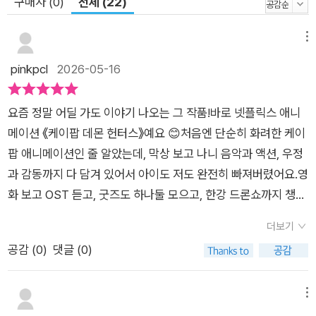
구매자 (0)
전체 (22)
메뉴
pinkpcl
2026-05-16
요즘 정말 어딜 가도 이야기 나오는 그 작품!바로 넷플릭스 애니
메이션 《케이팝 데몬 헌터스》예요 😊​처음엔 단순히 화려한 케이
팝 애니메이션인 줄 알았는데, 막상 보고 나니 음악과 액션, 우정
과 감동까지 다 담겨 있어서 아이도 저도 완전히 빠져버렸어요.영
화 보고 OST 듣고, 굿즈도 하나둘 모으고, 한강 드론쇼까지 챙겨
보면서 한동안 집안이 정말 ‘케데헌 모드’였거든요 💜​그런데 이
더보기
번에는 그 세계관이 그림책으로 돌아왔다니!서울문화사에서 출
공감 (
0
)
댓글 (0)
간된 《케이팝 데몬 헌터스: 팬들을 위하여》를 보자마자 반가운
마음으로 바로 펼쳐봤어요.​ 🎤 애니메이션의 감동을 그림책으로
그대로​책을 처음 펼쳤을 때 가장 먼저 느껴졌던 건 색감의 힘이었
메뉴