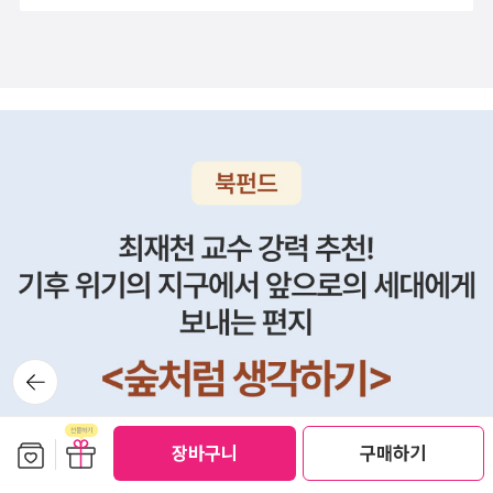
사랑을 펴면 된다.ㅍㄹㄴ글 : 숲노래·파란놀(최종규). 낱말책과
노래를 쓴다. 숲을 품은 시골에서 산다. 살림을 짓는 하루를 가꾼
다. 《열두 달 소꿉노래》, 《풀꽃나무 들숲노래 동시 따라쓰기》,
《새로 쓰는 말밑 꾸러미 사전》, 《미래세대를 위한 우리말과 문해
력》, 《들꽃내음 따라 걷다가 작은책집을 보았습니다》, 《우리말
꽃》, 《쉬운 말이 평화》, 《곁말》, 《책숲마실》, 《우리말 수수께끼
동시》, 《시골에서 살림 짓는 즐거움》, 《이오덕 마음 읽기》를 썼
다. blog.naver.com/hbooklove+무안공항 유해 발굴 현장서
카드뮴 검출…경찰 수색 중단https://n.news.naver.com/mne
ws/article/001/0016065728?rc=N&ntype=RANKING'광
주공항 국제선 부활' 시민단체 대표 전남광주특별시의원 출마htt
ps://n.news.naver.com/mnews/article/421/000893383
뒤로가
기
4?type=journalists+이란 매체 '해상 규칙 위반 한국 선박 겨
냥'...이란 대사관은 재차 부인 / YTNhttps://www.youtube.c
보관함담기
선물하기
장바구니
구매하기
om/watch?v=nqQ_7JGo-j0단전·치안악화에 들끓는 쿠바…4