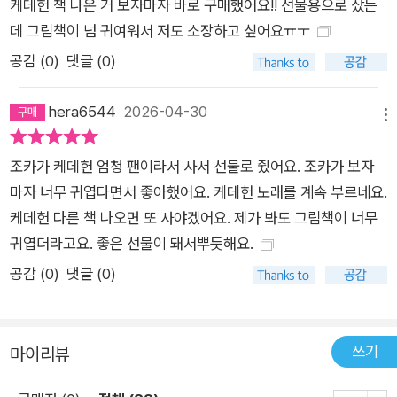
케데헌 책 나온 거 보자마자 바로 구매했어요!! 선물용으로 샀는
데 그림책이 넘 귀여워서 저도 소장하고 싶어요ㅠㅜ
공감 (
0
)
댓글 (0)
hera6544
2026-04-30
메뉴
조카가 케데헌 엄청 팬이라서 사서 선물로 줬어요. 조카가 보자
마자 너무 귀엽다면서 좋아했어요. 케데헌 노래를 계속 부르네요.
케데헌 다른 책 나오면 또 사야겠어요. 제가 봐도 그림책이 너무
귀엽더라고요. 좋은 선물이 돼서뿌듯해요.
공감 (
0
)
댓글 (0)
쓰기
마이리뷰