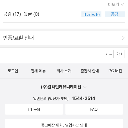
슨 내용이기에 그렇게 인기가 많았어?' 하면서 이 그림책으로 먼
더보기
어미딱새가 후박나무로 날아앉아서 갸날프게 운다. 어미딱새는
저 만나볼 수 있는 기회가 될 수도 있을 것 같고, 이미 우리처럼
공감 (
17
)
댓글 (0)
먹이를 물어다 주기도 하지만, 딴청을 부리면서 우리가 손을 뻗으
너무도 이 작품을 좋아했던 사람이라면 정말 반가운 마음으로 재
면 닿을 만한 전깃줄에 톡 앉아서 우리를 물끄러미 마주보기도 한
밌게 이 책을 즐길 수 있을 거란 생각이 든다.
다. 왜가리가 하늘 높이 날아간다. 고개를 들어 바라본다. 《다시,
반품/교환 안내
그림책테라피가 뭐길래》를 돌아본다. 그림책은 “달래려고 나오
는 책”이 아니다. 누구를 달래려고 붓을 쥘 적에는 이미 늪이나
굴레로 잠기기 일쑤이다. 그림책을 처음 짓고 펴낸 사람들은 “사
랑을 그려서 나누는 기쁜 하루”를 생각했다. 말을 처음 터뜨린 사
로그인
전체 메뉴
회사 소개
출판사 안내
PC 버전
람도, 글씨에 말씨를 옮긴 사람도, 마음씨를 노랫가락으로 여민
사람도, 언제 어디에서나 “사랑으로 이 별을 함께 품어서 살아가
(주)알라딘커뮤니케이션
려는 꿈”을 담았다고 느낀다. 처음부터 언제나 사랑으로 빚어서
1544-2514
사랑을 속삭이려는 그림책이기에, 아프거나 고단하거나 슬픈 사
일반문의 (발신자 부담)
람이 마음을 추슬러서 일어나는 길동무로 삼을 수 있다. 이와 달
1:1 문의
FAQ
리 ‘테라피 목적’을 내세우려 하면 그만 집을 잃고서 길든다. ‘테
라피’는 이제 멈추자. 사랑을 짓고, 사랑을 나누자. 사랑을 찾고,
중고매장 위치, 영업시간 안내