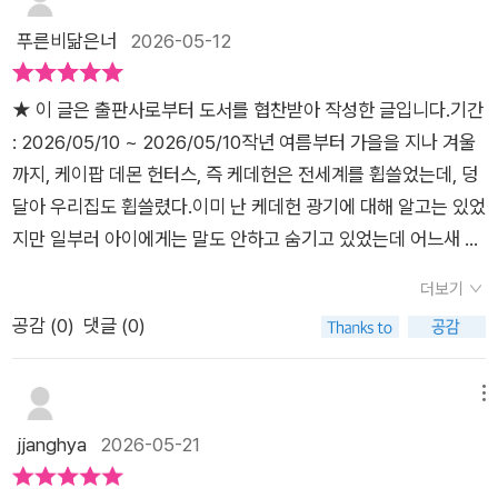
로움 대신, 그림책 특유의 따뜻하고 부드러운 2D 일러스트 스타
에 출시된 애니메이션 그림책에 관심이 많았다. 하드커버로 된 애
푸른비닮은너
2026-05-12
일을 채택해 캐릭터들의 표정이 더욱 아기자기하고 사랑스럽게
니메이션 그림책이다. 찐 팬들을 위해 출시된 책인데 아이가 좋아
표현된 것이 특징입니다특히 6살 아이가 읽기에 부담스럽지 않
할 만한 캐릭터가 그려 있다. 바로 케데헌에 등장하는 주인공 그
도록, 악령을 물리치는 퇴마물 특유의 어둡고 무서운 요소나 괴물
​​★ 이 글은 출판사로부터 도서를 협찬받아 작성한 글입니다.​​기간
리고 인물의 캐릭터가 그려지고 스토리가 이어진다. 바로 영화
(데몬)의 비주얼은 둥글둥글하고 위트 있는 디자인으로 순화되었
: 2026/05/10 ~ 2026/05/10​작년 여름부터 가을을 지나 겨울
를 압축한 스토리다. 이 책에 새로운 스토리가 등재된 것은 아니
습니다. 사자 보이즈 멤버 이름도 이 책을 통해 제대로 알게 되네
까지, 케이팝 데몬 헌터스, 즉 케데헌은 전세계를 휩쓸었는데, 덩
고 애니매이션의 줄거리가 요약되어 있다. 페이지에 스토리 장면
요. 귀여운 베이비, 열정적인 로맨스, 도도한 미스터리, 복근이 멋
달아 우리집도 휩쓸렸다.이미 난 케데헌 광기에 대해 알고는 있었
에 해당하는 캐릭터가 들어있어 더욱 몰입감이 있다. 헌트릭스 그
있는 애비, 리더 진우의 이름을 보면서 딸도 사자보이즈 멤버들에
지만 일부러 아이에게는 말도 안하고 숨기고 있었는데 어느새 학
리고 사자 보이즈에 나오는 아이돌의 특징을 잘 끄집어내어 그려
대해 알아갑니다. 헌터릭스, 사자보이즈와 같은 주요 캐릭터뿐만
교에도 소문이 퍼져버려 이미 아이가 케데헌의 존재를 알고 있었
진 그림책이다. 실제로 주변에서 쉽게 볼 수 있던 인기가 많은 캐
더보기
아니라, 사자보이즈에 푹 빠진 팬들까지 소개하고 있네요. 열심히
고 급기야 친구집에서 케데헌을 조금 보고 오더니 난리가 나버려
릭터라 익숙하다.내용에 걸맞게 한의사나 매니저 등 주변 인물
공감 (
0
)
댓글 (0)
박수를 치며 응원하는 아줌마 팬들과 사자보이즈의 열성팬 악귀
도저히 안보여줄수가 없었다.아마 그때부터 케데헌 몇번을 봤을
도 등재되어 있어 스토리 장면이 연상될 만큼 잘 짜여져 있다. 케
모습까지 귀엽게 그려져 있네요. 영화에서 조연이지만 정말 사랑
까?진짜 보수적으로 적게 잡아도 10번은 족히 봤을것 같다.어디
이팝 데몬 헌터스를 사랑하는 팬들을 위해 출시된 책이라 감격스
받는 캐릭터가 있죠?진우의 심부름꾼 호랑이 더피와 까치 서씨
그것뿐이던가.차에 탈때마다 OST를 반복해서 들었으니, Golde
메뉴
럽다. 벌써부터 케데헌의 후속작을 기다리는 우리 아이에게 선물
도 이 그림책에도 주인공처럼 2쪽에 걸쳐 소개하고 있어요. 넷플
n은 진짜 나도 한 100번은 듣지 않았을까?작년 추석때 할머니,
jjanghya
2026-05-21
로 주니 좋아한다.
릭스 애니메이션 <케이팝 데몬 헌터스> 속 세계관을 바탕으로
할아버지 시골 집까지 왔다 갔다 왕복하는 동안 신물이 날 정도로
한 그림책에는 한국의 전통 설화와 현대적인 감각이 절묘하게 어
들었으니, 교통 체증보다 더한 지옥이 내 앞에 펼쳐졌었다.게다