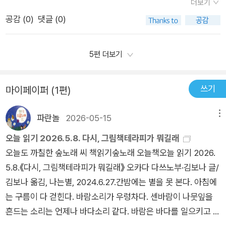
이즈#SajaBoys#양자경#MichelleYeoh#넷플릭스
더보기
의 OST로 가득 찼고, 그 중에서도 특히 'Golden'과 'your idol'을
공감 (
0
)
댓글 (0)
좋아했는데, 당시 두 살이었던 우리 둘째 아이도 따라 부를 수 있
을 정도로 정말 많이 들었었다. 이렇듯 이 애니메이션과 OST에
는 우리 가족의 많은 추억이 담겨 있는데, 이 작품이 책으로 출간
5편 더보기
된다는 소식을 들었을 때 도저히 그냥 지나칠 수가 없었다. 이 작
품을 미디어가 아닌 다른 루트로 만났을 때는 또 어떤 느낌일지도
쓰기
마이페이퍼 (1편)
무척이나 궁금했다. 이러한 기대감을 가득 안고 우리 가족은 이
책을 만나게 되었다. 이 책은 애니메이션의 내용에 충실하면서도
파란놀
2026-05-15
메뉴
감각적이고 세련된 일러스트로 그림책의 재미를 더하였다. 글자
오늘 읽기 2026.5.8. 다시, 그림책테라피가 뭐길래
크기 역시 아이들이 쉽게 읽을 수 있도록 큰 폰트를 사용하였고,
오늘도 까칠한 숲노래 씨 책읽기숲노래 오늘책오늘 읽기 2026.
포인트를 주고 싶은 단어에는 다양한 색깔을 넣어 글에 생동감을
5.8.《다시, 그림책테라피가 뭐길래》 오카다 다쓰노부·김보나 글/
준 것도 눈에 띈다. 특히, 애니메이션에서는 짧게 지나갔던 장면
김보나 옮김, 나는별, 2024.6.27.간밤에는 별을 못 본다. 아침에
들을 그림책에서는 내 템포에 맞추어 보고 싶은만큼 볼 수 있는
는 구름이 다 걷힌다. 바람소리가 우렁차다. 센바람이 나뭇잎을
점은 책만이 가져다 주는 장점이라는 생각이 들었다. 만약 혹시
흔드는 소리는 언제나 바다소리 같다. 바람은 바다를 일으키고 파
아직도 <케이팝 데몬 헌터스>를 보지 않은 사람이라면 '대체 무
랗게 일어난다. 마당에 떨어진 후박꽃망울을 줍는다. 새끼딱새랑