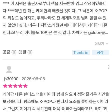
*** 이 서평은 출판사로부터 책을 제공받아 읽고 작성하였습니
우러진 매력적인 캐릭터들이 등장하는데, 호랑이 '더피'와 까치
가, 유튜브 및 유튜브 뮤직으로 하도 케데헌을 틀어 제꼈더니 알
다 ***작년 한 해는 케데헌의 해였을 것이다. 그 덕분에 K-POP
'서씨' 캐릭터가 너무 귀엽게 표현하여 아이들의 사랑을 독차지했
고리즘의 여파로 한동안 내 유튜브는 케데헌 관련 영상들로 도배
의 위상도 높아지고, 우리나라도 전 세계적으로 널리 알릴 수 있
죠. 국립중앙박물관 호랑이 굿즈까지 인기판매굿즈로 급상승했
가 되었었고, 심지어 아직까지도 케데헌 물이 다 안빠졌는지 가끔
지 않았나싶다. 너무나 자랑스러웠던 애니매이션인 케이팝 데몬
을 정도로 아이, 어른 상관없이 사랑받았는데요. 정작 저는 '까치'
하나씩 지금도 뜨고 있다.아 내가 다 지겨워 죽을것 같은데 아이
헌터스! 우리 아이들도 10번은 본 것 같다. 차에서는 golden을
캐릭터를 '까치'라고만 알고 있었는데, '까치 서씨'라는 이름이 있
는 또 그렇지 않나 보다.하기사, 나도 어렸을때 생각하면 좋아했
시작으로 soda pop 을 비롯한 케데헌 ost가 연속해서 흘러나왔
었다는 걸 이 책을 통해 처음 알았네요. 《케이팝 데몬 헌터스 팬
던거 계속 보고 보고 또 봐도 재밌었지.​암튼, 아이가 좋아하는 그
더보기
고, 아이들도 온통 케데헌 얘기 뿐이었다. 나 역시 아이들과 함께
들을 위해!》 애니메이션의 열기가 뜨거운 지금, 팬들을 위해!'라는
심정은 이해하지만, 그것과는 또 별개로 부모가 아닌 한명의 사람
공감 (
0
)
댓글 (0)
보고, 함께 듣고 그렇게 시작했지만, 나중에는 내가 더 빠져서 보
뚜렷한 콘셉트로 출간된 이 그림책은 다음과 같은 아이와 부모님
으로서, 나로서는 케데헌이 그냥 지겨울뿐이고, 시간이 좀 더 지
고 또 보고를 반복했던 것 같다. 신기하게 볼 때마다 전혀 지루함
들에게 가장 훌륭한 선물이 됩니다. 글밥 위주의 딱딱한 동화책에
나 이제서야 열풍이 사그러들었다고 생각했는데 이 책 한권으로
없이 또 볼 수 있었다.케이팝 데몬 헌터스의 여운이 가시기 전에
메뉴
지루함을 느끼는 아이들에게 좋습니다. 애니메이션에서 멋진 인
다시 또 폭발해버렸다.하아. 대체 왜 나에게 이런 시련이.헌트릭
만난 이 책. 케데헌을 아는 아이들이라면 정말 말그대로 환장할
js30100
2026-06-05
간 주인공들뿐만 아니라 전래동화 속 동물들이 귀여운 조력자까
스 멤버인 미라, 조이, 루미 뿐만 아니라, 사자 보이즈 멤버 베이
책이 아닐까 싶다. 사실 처음에는 케데헌의 내용을 그림책으로 담
지 다시 만날 수 있어서, <케이팝 데몬 헌터스> 만화영화를 좋아
비, 로맨스, 미스터리, 애비, 진우까지, 모든 캐릭터들의 특징과
은 것이라 생각했다. 그러나 스토리를 담은 책은 아니라서 조금
했던 친구에게 추천합니다.
개성이 그대로 남아 있으면서도 귀여운 모습으로 그려져 있어 그
케이팝 데몬 헌터스 책을 아이와 함께 읽으며 정말 즐거운 시간을
아쉽긴 하다. 케데헌의 주인공이자 헌트릭스의 멤버인 루미, 미
야말로 아이들 취향 저격이 아닐수 없다.심지어 호랑이 더피와 까
보냈습니다. 평소에도 K-POP과 판타지 요소를 좋아하는 아이라
라, 조이에 대해 소개하고 주인공들의 특징을 귀엽게 담아낸 책이
치 서씨를 비롯하여 다른 등장 인물들도 특징 포인트를 잘 잡아서
서 그런지 이야기 속 세계관에 더욱 푹 빠져들더라고요. 특히 ‘케