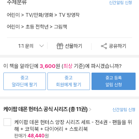
주제분류
신간알림 신청
어린이
>
TV/만화/영화
>
TV 방영작
어린이
>
초등 전학년
>
그림책
선물하기
공유하기
이 책을 알라딘에
3,600
원 (
최상
기준)에 파시겠습니까?
중고
중고
중고 등록
알라딘에 팔기
회원에게 팔기
알림 신청
케이팝 데몬 헌터스 공식 시리즈 (총 11권)
신간알림 신청
케이팝 데몬 헌터스 양장 시리즈 세트 - 전4권 - 팬들을 위
해 + 코믹북 + 다이어리 + 스토리북
판매가
48,440
원