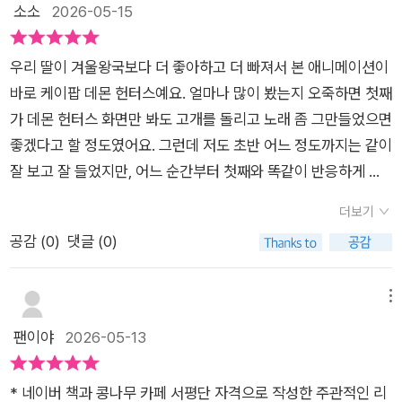
어요.​화려한 무대 조명, 캐릭터들의 표정, 반짝이는 의상까지 애
소소
2026-05-15
니메이션에서 느꼈던 에너지가 그대로 살아 있더라고요.큰 판형
이라 장면 하나하나가 시원하게 들어오는데, 아이가 책장을 넘길
우리 딸이 겨울왕국보다 더 좋아하고 더 빠져서 본 애니메이션이
때마다 공연을 보는 듯한 느낌으로 몰입했어요.​특히 헌트릭스 멤
바로 케이팝 데몬 헌터스예요. 얼마나 많이 봤는지 오죽하면 첫째
버들이 무대 위에서는 반짝이는 케이팝 스타지만, 밤에는 악귀를
가 데몬 헌터스 화면만 봐도 고개를 돌리고 노래 좀 그만들었으면
막는 헌터로 변신한다는 설정은 다시 봐도 정말 매력적이었어요.​
좋겠다고 할 정도였어요. 그런데 저도 초반 어느 정도까지는 같이
아이들은 화려한 액션과 캐릭터에 빠지고, 어른들은 그 안에 담긴
잘 보고 잘 들었지만, 어느 순간부터 첫째와 똑같이 반응하게 되
메시지를 자연스럽게 느끼게 되는 작품 같아요 😊​​🐯 한국적인
더라고요. 정말 그만큼 좋아하고 봤고 보는 애니메이션이라 그림
요소가 자연스럽게 녹아 있어서 더 반가웠어요​이번 그림책을 보
더보기
책이 출간되었다는 소식을 보고 그냥 넘어갈 수 없어요. 100%
면서 더 인상 깊었던 건 한국적인 감성이 정말 자연스럽게 담겨
공감 (
0
)
댓글 (0)
우리 딸이 좋아할 책이었으니까요.저는 애니메이션 그림책이라
있다는 점이었어요.​호랑이 더피와 까치 서씨 같은 캐릭터들은 딱
고 해서 그간 봤던 애니메이션 그림책처럼 영화 화면을 그대로 볼
봐도 한국 민화 느낌이 살아 있어서 괜히 반갑더라고요.익숙한 정
수 있는 책인 줄 알았어요. 그런데 그건 아니더라고요. 대신 귀여
메뉴
서를 이렇게 세련되게 표현할 수 있다는 게 참 신기했어요.​한류
운 그림체의 헌터들과 사자 보이즈 그리고 짧게 줄인 이야기가 담
팬이야
2026-05-13
콘텐츠가 전 세계에서 사랑받는 이유를 조금은 알 것 같았달까요
겨있었어요. 뒤에 영화 화면을 그대로 담은 책도 나오면 좋겠어
😊​선아도 책을 보면서 단순히 “예쁘다!”를 넘어서 한국적인 요소
요. 애니메이션 후속 편은 대체 언제 나올까요? 시간이 더 걸릴
를 하나씩 찾아보는 재미를 느끼는 모습이었어요.특히 드론쇼에
* 네이버 책과 콩나무 카페 서평단 자격으로 작성한 주관적인 리