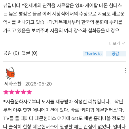
거라 생각은 하지만 정말이지 겨울왕국보다 더 질리지 않고 보는
서 봤던 장면들을 다시 떠올리며 그림책 속 장면과 연결해서 보는
뷰입니다 *전세계의 관객을 사로잡은 영화 케이팝 데몬 헌터스
딸 때문에라도 후속편이 빨리 나와주면 좋겠어요. 세계적으로 어
모습이 기억에 남아요.​​💜 팬들의 응원이 영웅의 힘이 된다는 메
는 높은 평점은 물론 여러 시상식에서의 수상으로 지금도 새로운
마어마한 인기를 얻은 애니메이션이라 케이팝 데몬 헌터스 내용
시지​이 책에서 제가 가장 좋아했던 부분은 바로 ‘팬들의 마음’이
역사를 써나가고 있습니다.제목에서부터 한국의 문화에 뿌리를
모르는 아이는 없을 것 같아요. 그래서 아마도 이 책 역시 아이들
힘이 된다는 설정이었어요.​혼자 세상을 지키는 영웅 이야기가 아
가지고 있음을 보여주며 서울의 여러 장소와 설화등을 배경으로
에게 인기가 많을 거라 예상해봅니다.책이 도착한 날 역시나 신이
니라, 서로 응원하고 믿어 주는 마음이 결국 더 큰 힘이 된다는 메
하여 공개이후 한국을 들썩이게 했는데요공개 1년이 되어가는 지
나서 학교 숙제로 소리내어 동화책 읽기가 있는데 이 책으로 숙제
더보기
시지가 참 따뜻하게 다가왔거든요.​요즘 아이들은 좋아하는 캐릭
금 '팬들을 위해'라는 부제로 애니메이션 그림책이 출시되었습니
를 했어요. 동생이 책 읽는 소리에 첫째도 덩달아 집중해서 같이
공감 (
0
)
댓글 (0)
터나 가수를 정말 진심으로 응원하잖아요.그 마음 자체를 소중하
다이책은 수백년의 역사를 이어 시대가 바뀜에 따라 교체되며 혼
보고 들었어요. 동생이 잘 못 읽으면 같이 읽어주면서 보더라고
게 바라봐 주는 이야기 같아서 더 좋았어요.​선아도 읽고 난 뒤에
문을 지키는 세 명의 헌터와 혼문을 강화시켜주는 팬들의 사랑의
요. 그렇게 질색했으면서도 책은 또 다른가봐요. 다행이라 해얄
는 단순히 “멋있다!”에서 끝나는 게 아니라, 친구들과 서로 응원
이야기를 귀여운 그림체로 그려진 캐릭터들과 함께 담아내고 있
메뉴
지.. 암튼 지금 이 책, 우리 딸에게 최고의 책입니다!! 우리 딸처럼
하는 마음에 대해서도 자연스럽게 이야기하더라고요 😊​📚 그림
는데요루미, 미라, 조이가 함께하는 걸그룹 헌트릭스와 귀마가 만
세바스찬
2026-05-20
데몬 헌터스 팬이라면, 선물해주면 100% 좋아할 거예요!
책이라 더 가까워진 케데헌 세계관​애니메이션은 영상이라 빠르
들어 인간세상에 보낸 보이그룹 사자보이즈의 멤버별 소개와 함
게 지나가는 장면들이 많았는데, 그림책은 천천히 장면을 들여다
께 영화속 주요인물들은 물론 호랑이 더피와 까치 서씨의 모습도
*서울문화사로부터 도서를 제공받아 작성한 리뷰입니다. 작년
볼 수 있다는 매력이 있었어요.​좋아하는 캐릭터 표정을 오래 보
만나볼수 있습니다포인트가 되는 내용들만을 골라 담아내고 있
부터 아주 핫한 애니메이션이 있다. 바로 ‘케이팝 데몬헌터스’다.
고, 배경 속 작은 요소들도 발견하면서 읽는 재미가 있더라고요.
기에 아직 영화를 보지 못 한 사람이라면 영화의 줄거리를 파악할
TV를 틀 때마다 데몬헌터스 얘기에 ost도 매번 흘러나올 정도였
특히 케이팝 무대 장면은 한 페이지씩 넘길 때마다 콘서트 포토북
수있고 이미 영화를 본 사람이라면 귀여워진 캐릭터를 보는 재미
다.솔직히 한창 데몬헌터스에 열광할 때는 관심이 없었다. 얼마나