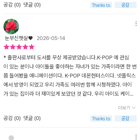
헌트릭스 중 리더인 루미 캐릭터가 매력적이었다. 그녀에겐 엄청
공감 (
0
)
댓글 (0)
#초등그림책 #엄마표독서 #초등독서 #한류콘텐츠 #케이팝그림
래를 찾아 들으면서 따라하기도 합니다. 이번에 <케이팝 데몬 헌
난 비밀이 있는데, 그 비밀과 대치되는 헌터라는 부캐 설정 자체
책 #어린이책추천 #독서기록 #책육아 #초등맘 #초등학생추천
터스> 애니메이션 그림책이 출간되었다는 소식에, 아이에게 바
가 매력이 넘친다. 사자보이스에서는 진우라는 캐릭터가 독보적
책 #케데헌 #헌트릭스 #어린이도서 #가족독서​
로 6살 아이에게 선물했더니.. 기분좋게 '엄마~ 최고!'를 외칩니
메뉴
인 것 같다.가족을 위해 악귀가 되었는데, 악역인데, 악역같지 않
다. 《케이팝 데몬 헌터스팬들을 위해! 》 도서는 <케이팝 데몬 헌
눈부신햇살♥
2026-05-14
은 캐릭터랄까?사랑하는 사람을 위해 자신을 희생한다는데, 그
터스> 애니메이션보다 더 귀여운 캐릭터 느낌으로 그려져서 유
의 결말이 궁금해진다. 케이팝 데몬헌터스에 관심을 갖기 시작
아 그림책으로 추천해요. 《케이팝 데몬 헌터스》 그림책은 넷플릭
한 아이들이나 이미 푹 빠져있는 아이들에게 이 책을 강추한다.
* 출판사로부터 도서를 무상 제공받았습니다.K-POP 에 관심
스 애니메이션 원작의 캐릭터 느낌은 살리되, 유아들의 눈높이에
애니메이션을 보기 전에 이 그림책을 먼저 읽어보면 등장인물과
이 있는 분이나 아이돌을 좋아하는 자녀가 있는 가족이라면 한 번
맞춰 한층 더 친근하고 귀여운 느낌으로 리메이크되었습니다. .헌
그들의 관계를 이해하는데 도움이 될 것이다.
쯤 들어봤을 애니메이션이다. K-POP 데몬헌터스이다. 넷플릭스
트릭스 멤버들 주인공 루미와 조이, 미라의 눈망울을 더 크고 생
에서 방영이 되었고 우리 가족도 여러번 함께 시청하였다. 아이
기 있게 강조하고, 트렌디한 의상과 무대의 네온 컬러는 파스텔톤
가 있는 집이라 더 재미있게 보았던 것 같다. 우리 아이도 케이
이 가미된 화사한 색감으로 다듬어내어 아이들이 책장을 넘기는
팝 데몬 헌터스의 찐 팬이다. 대한민국 K-POP 을모티브 하여 제
내내 마치 귀여운 아이돌 인형 놀이 책을 보는 듯한 포근함과 즐
더보기
작하였기 때문에 국내 팬들에 더 인기가 많았고 애착이 가는 영화
거움을 선사합니다.헌트릭스에서 리드 댄서와 비주얼을 맡고 있
공감 (
0
)
댓글 (0)
이다. 실제로 방영 이후 주변에서 과자, 음료등 포장지나 커버
는 미라가 침낭에 쏙 들어가있는 모습은 미라의 매력을 더 돋보이
에 프린팅 제작 있었고 아이들 주변에 문구류에도 상품에 표지
게 하네요. 원작 애니메이션의 역동적인 3D 그래픽이 주는 날카
로 흔히 볼 수 있었다.특히 케이팝에 관심 있는 아이가 있어 이번
메뉴