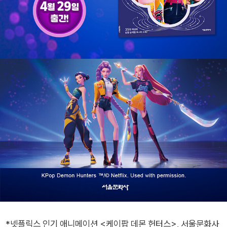
*넷플릭스 인기 애니메이션 <케이팝 데몬 헌터스>, 서울문화사