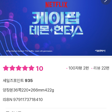
10
100자평 2편
리뷰 22편
세일즈포인트
935
양장본
36쪽
220*266mm
422g
ISBN 9791173718410