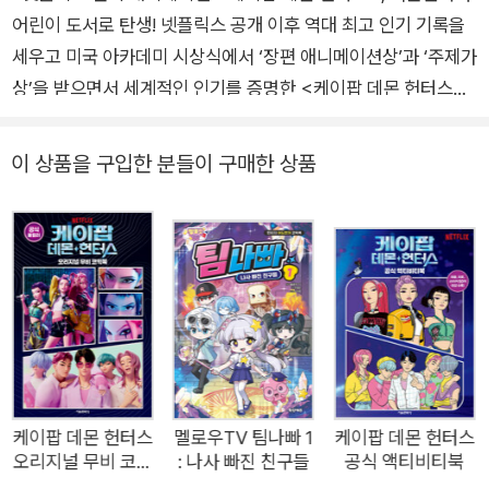
어린이 도서로 탄생! 넷플릭스 공개 이후 역대 최고 인기 기록을
세우고 미국 아카데미 시상식에서 ‘장편 애니메이션상’과 ‘주제가
상’을 받으면서 세계적인 인기를 증명한 <케이팝 데몬 헌터스>.
전 세계가 열광한 그 이야기를 서울문화사 어린이 도서로 만나 보
세요. *<케이팝 데몬 헌터스 애니메이션 그림책 : 팬들을 위해!>
이 상품을 구입한 분들이 구매한 상품
• 낮에는 케이팝 스타, 밤에는 악귀 잡는 헌터로 변신하는 주인공
들이 노래, 우정, 용기를 통해 세상을 지켜 내는 이야기를 그림책
으로 만날 수 있어요. • 헌트릭스, 사자 보이즈, 호랑이 더피, 까치
서씨 등 인기 만점 캐릭터들의 사랑스러운 그림은 또 다른 매력을
선사해요. • 큰 판형과 선명한 컬러감으로 어린이 스스로 읽기도
좋고, 부모님과 자녀 함께 읽기에도 좋아요. • 디즈니 애니메이션
번역 경험이 풍부한 전문 번역가의 참여로 국내 어린이 눈높이에
맞는 친근한 그림책으로 좋은 선물이 될 거예요. Netflix Hit Ani
mation <K-Pop Demon Hunters> Now Available in Korea
케이팝 데몬 헌터스
멜로우TV 팀나빠 1
케이팝 데몬 헌터스
오리지널 무비 코믹
: 나사 빠진 친구들
공식 액티비티북
n Edition. Rumi, Mira, and Zoey are pop stars by day and
북