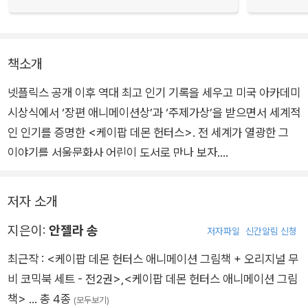
책소개
넷플릭스 공개 이후 역대 최고 인기 기록을 세우고 미국 아카데미
시상식에서 ‘장편 애니메이션상’과 ‘주제가상’을 받으면서 세계적
인 인기를 증명한 <케이팝 데몬 헌터스>. 전 세계가 열광한 그
이야기를 서울문화사 어린이 도서로 만나 보자.
낮에는 케이팝 스타, 밤에는 악귀 잡는 헌터로 변신하는 주인공들
저자 소개
이 노래, 우정, 용기를 통해 세상을 지켜 내는 이야기를 그림책으
지은이:
안젤라 송
로 만날 수 있다. 헌트릭스, 사자 보이즈, 호랑이 더피, 까치 서씨
저자파일
신간알림 신청
등 인기 만점 캐릭터들의 사랑스러운 그림은 또 다른 매력을 선사
최근작 :
<케이팝 데몬 헌터스 애니메이션 그림책 + 오리지널 무
한다. 큰 판형과 선명한 컬러감으로 어린이 스스로 읽기도 좋고,
비 코믹북 세트 - 전2권>
,
<케이팝 데몬 헌터스 애니메이션 그림
부모님과 자녀 함께 읽기에도 좋다. 디즈니 애니메이션 번역 경험
책>
… 총 4종
(모두보기)