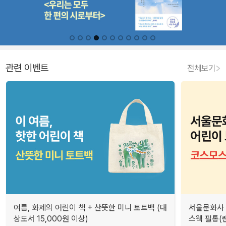
관련 이벤트
전체보기
여름, 화제의 어린이 책 + 산뜻한 미니 토트백 (대
서울문화사 
상도서 15,000원 이상)
스웩 필통(랜