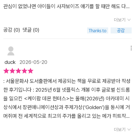
보는 느낌도 살짝 있었어요 ✨​번역도 어린이 눈높이에 맞게 자연
가 있는데요영화를 매번 다시보기에는 시간적으로도 공간적으로
관심이 없었나면 아이들이 사자보이즈 얘기를 할 때만 해도 다른
스럽게 되어 있어서 초등학생이 읽기 편했고, 엄마랑 같이 읽으면
도 제약이 될수도 있으니 이 그림책으로 이야기를 되새겨보는 것
애니메이션 캐릭터인 줄 알았으니까.예능 프로에서 이 영화의 감
서 장면 이야기 나누기에도 좋았어요.​🌈 우리 집이 다시 ‘케데헌
도 좋을 것 같습니다ost를 별도로 찾아서 들으며 책을 읽어보아
더보기
독 메기 강이 출연한 것을 보고 관심을 갖기 시작했다. 외국 애니
앓이’ 시작한 이유​사실 영화 한 편 보고 끝날 줄 알았는데, 이렇게
도 좋고 그림들을 따라그려보는 활동도 좋을 것 같은데요애니메
공감 (
0
)
댓글 (0)
메이션인데, 한국인 감독덕분에 한국적 정서가 물씬 풍기는 작품
그림책까지 이어질 줄은 몰랐어요 ​그만큼 《케이팝 데몬 헌터스》
이션의 특성상 시즌2가 나오기까지는 시간이 걸릴테니 그때를
이라 더 애정이 간다. ‘케이팝 데몬헌터스 애니메이션 그림책-팬
는 단순히 유행하는 콘텐츠가 아니라 아이와 어른이 함께 즐길 수
기다리며 케데헌의 매력을 느껴보면 좋을 책입니다* 출판사를
들을 위해’이 책은 케이팝 데몬헌터스의 등장인물과 대강의 줄거
메뉴
있는 힘이 있는 작품 같아요.​반짝이는 무대와 액션만 있는 게 아
통해 책을 제공받아 읽은 후에 쓴 후기입니다 *
리를 소개하고 있다.신화나 민화에 나오는 저승사자나 호랑이, 까
duck
2026-05-20
니라✔️ 우정✔️ 용기✔️ 서로를 믿는 마음✔️ 팬과 스타가 함께 만
치 등의 요소를 접목하여 캐릭터를 설정해 놓았고, 김밥 등의 한
들어 가는 에너지까지 담겨 있으니까요.​책을 다 읽고 나니 또 OS
국 음식도 알려준다.이런 설정 자체만으로도 아이들의 호기심을
T가 듣고 싶어지고, 드론쇼 영상도 다시 찾아보게 되더라고요 💜​
: 서울문화사 도서출판에서 제공되는 책을 무료로 제공받아 작성
끌기에 충분하다.애니메이션 그림책이라 캐릭터들이 실사판으로
케데헌을 좋아하는 아이들이라면 정말 반가워할 책이고, 아직 작
한 후기입니다 : 2025년 6월 넷플릭스 개봉 이후 글로벌 신드롬
나와있을 거라 생각했는데, 책 속 캐릭터들의 모습은 실제 영화와
품을 모르는 친구들도 그림책으로 먼저 입문하기 딱 좋은 책이었
을 일으킨 <케이팝 데몬 헌터스>는 올해(2026년) 아카데미 시
다르게 표현되어 있다. 영화 속 지극히 아이돌스런 멋지고 길쭉길
어요.​화려하고 사랑스러운 그림 속에서아이와 함께 한류 콘텐츠
상식에서 장편애니메이션상과 주제가상(‘Golden’)을 동시에 거
쭉한 버전이 아니라 동글동글하고 머리 큰 귀요미 버전이라고 생
의 매력까지 자연스럽게 느낄 수 있었던 즐거운 독서 시간이었습
머쥐며 전 세계적으로 최고의 주가를 올리고 있는 메가 히트작입
각하면 된다. 등장인물에 대해 각각의 성격이나 장점, 특징 등을
니다 😊​​#케이팝데몬헌터스 #케이팝데몬헌터스팬들을위하여 #
니다. 6살 아이들에게는 화려한 영상과 신나는 음악때문인지 여
간략하게 설명해주고 있어 캐릭터를 이해하는데 도움이 된다.
더보기
서울문화사 #넷플릭스애니메이션 #초등추천도서 #그림책추천
전히 '최애' 콘텐츠입니다 '. 주기적으로 Golden', 'Soda pop'노