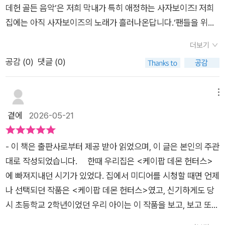
다. 절반이 악귀인 루미가 혼문을 닫고 인간 세상을 지킬 수 있었
그려져 있다.가족의 달을 맞이하여 아이들에게 좋은 선물이 될 수
데헌 골든 음악’은 저희 막내가 특히 애정하는 사자보이즈! 저희
던 것은 루미의 멋진 목소리에서였다. 헌트릭스 뿐 아니라 이들이
있을것 같다.잠잠해지던 열풍이 다시 휘몰아칠 수 있으니 그건 각
집에는 아직 사자보이즈의 노래가 흘러나온답니다.‘팬들을 위
헌터가 될 수 있도록 훈련시켜준 셀린, 그리고 헌트릭스만큼이나
오하도록 하자.​​저자인 Angela Song 이라는 사람이 누군가 싶어
해’라는 제목답게 케데헌의 주역들과 조연들을 귀여운 그림체로
엄청난 인기와 팬덤을 가지고 있는 사자보이즈도 만나 볼 수 있
더보기
검색해보던중, 이 저자가 쓴 다른 그림책 하나가 눈에 들어왔다.
만날 수 있어 아이도, 기뻐하는 아이들을 보는 제게도 기쁨의 시
다. 애니매이션 속에서는 영혼을 훔치기 위해 변신한 악귀이지만,
공감 (
0
)
댓글 (0)
그건 바로, 양자경 일대기를 다룬 그림책이였다.참 좋아하는 배우
간이였습니다넷플릭스 애니메이션 케이팝 데몬 헌터스를 좋아하
루미를 도와줬던 진우처럼, 사자보이즈 멤버들도 각각의 개성을
중 한명이라, 아이들을 위한 그림책에서 어떠한 모습으로 표현되
는 팬이라면 꼭 소장하고 싶은 책입니다.요즘 외출할때도 꼭 들고
가지고 있을 뿐 아니라, 악귀를 가장한 또 다른 이유가 있을 것이
었을지, 그녀의 인생중 어떤 이야기들이 들어 있을지 몹시 궁금해
다니지요 귀엽고 아기자기한 캐릭터 일러스트가 가득 담겨 있어
메뉴
라고 생각하고싶을 정도로 매력적이다. 다시 만나는 케데헌 캐릭
졌지만, 아마존에서만 구할수 있는데다 배송비 포함해서 2만원
보는 재미가 쏠쏠하며, 캐릭터들의 매력과 세계관을 더욱 가까이
곁에
2026-05-21
터들을 통해 케데헌의 여운을 다시 만끽해보면 좋을 것 같다. 아
이다. 젠장.비단 케데헌을 이야기하지 않더라도, 한국 문화가 전
느낄 수 있습니다. 색감도 화려하고 구성도 알차서 아이들과 함께
마 여자아이들의 경우, 오려서 붙이고 싶을 정도로 탐나는 캐릭터
세계적으로 인기 몰이를 하고 있는 상황에서, 한때 엄청났던 홍콩
보기 좋고, 팬들에게는 특별한 기념품 같은 책입니다. 소장 가치
일 것이다. 애니매이션 그림책 속 캐릭터들이 스티커로 출시되는
- 이 책은 출판사로부터 제공 받아 읽었으며, 이 글은 본인의 주관
영화의 현재 모습이 그에 비교되는듯하여 기분이 묘했다.물론, 오
가 높은 팬북으로추천합니다
것도 좋을 것 같다. 케이팝 데몬 헌터스 팬들이라면 너무 좋아할
대로 작성되었습니다. 한때 우리집은 <케이팝 데몬 헌터스>
히려 양자경은 홍콩 영화가 몰락한 이후에 더 잘나가긴했지만.​​​​#
책이다.
에 빠져지내던 시기가 있었다. 집에서 미디어를 시청할 때면 언제
케이팝데몬헌터스애니메이션그림책#안젤라송#AngelaSong#
나 선택되던 작품은 <케이팝 데몬 헌터스>였고, 신기하게도 당
서울문화사#케이팝데몬헌터스#케데헌#케이팝#KPop#KPop
시 초등학교 2학년이었던 우리 아이는 이 작품을 보고, 보고 또
DemonHunters#헌트릭스#Huntrix#미라#조이#루미#사자보
보았다. 차량으로 이동할 때면 언제나 플레이 리스트에는 이 작품