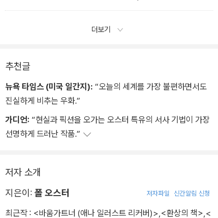
아주 대단한 이야기를 듣고 있습니다˝라고 인사했다.
더보기
추천글
뉴욕 타임스 (미국 일간지):
“오늘의 세계를 가장 불편하면서도
진실하게 비추는 우화.”
가디언:
“현실과 픽션을 오가는 오스터 특유의 서사 기법이 가장
선명하게 드러난 작품.”
저자 소개
지은이:
폴 오스터
저자파일
신간알림 신청
최근작 :
<바움가트너 (애나 일러스트 리커버)>
,
<환상의 책>
,
<