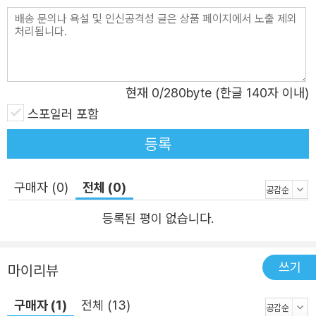
라는. (……) 그자가 죽고 나면, 그때는 어떻게 되는 겁니까?
전쟁은 끝나지만, 우리는요? 모든 게 정상으로 돌아가지. 아
니면 우리가 사라질 수도 있겠군요. 그럴지도 몰라. 하지만
그런 위험은 감수해야지. 죽이든가 죽든가야, 친구. (21~22
쪽) 오언은 곧 자신이 서 있는 세계가 허구와 현실의 경계에
현재
0
/280byte (한글 140자 이내)
놓여 있음을 깨닫고, 이야기를 만든 자와 이야기에 갇힌 자
스포일러 포함
사이의 아이러니를 경험한다. 오거스트가 불면 속에서 만들
등록
어낸 이 이야기는 아내의 죽음, 손녀가 겪은 상실, 그리고 삶
에 대한 자신의 후회와 모종의 죄책감으로부터 벗어나려는
구매자 (0)
전체 (0)
몸부림인 동시에 고통과 직면하는 방식이다. 그렇게 오언의
여정과 오거스트의 삶이 교차하면서, 이야기는 도피가 아니
등록된 평이 없습니다.
라 상실을 견디게 하고 삶을 지속하게 하는 힘이라는 사실이
드러난다. 누가 재미를 원한대요? 내가 원하지. 너도 마찬가
쓰기
마이리뷰
지다, 아가. 우리가 슬픔에 찬 한 쌍의 자루처럼 되어버렸잖
아, 너랑 내가 말이다, 그래서 나는 치유법을 제안하는 거야,
구매자 (1)
전체 (13)