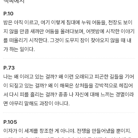
책속에서
‘환상과 어둠’ 컬렉션은 폴 오스터 문학의 정수를 압축해 보여주
는 《환상의 책》과 《어둠 속의 남자》로 구성되어 있다. 새로운 번
P.10
역 작업은 물론 현재 한국 문단에서 가장 활발하게 활동하고 있는
밤은 아직 이르고, 여기 이렇게 침대에 누워 어둠을, 천장도 보이
두 소설가 정기현, 김화진의 독서 후기를 함께 실어 오늘의 독자
지 않을 만큼 새까만 어둠을 올려다보며, 어젯밤에 시작한 이야기
에게 오스터의 세계를 다시 읽는 새로운 시선을 제공한다. 두 작
를 떠올리기 시작한다. 그것이 도무지 잠이 찾아오지 않을 때 내
품은 “인간은 왜 이야기에 기대어 살아가는가”라는 근본적 질문
가 하는 일이다.
을 던지는 동시에 여전히 불안과 상실로 흔들리는 현재의 삶에 깊
은 울림을 전한다.
P.73
나는 왜 이러고 있는 걸까? 왜 이런 오래되고 피곤한 길들을 기어
이 되짚고 있는 걸까? 왜 이 해묵은 상처들을 강박적으로 헤집어
서 다시 피를 흘리는 걸까? 종종 나 자신에 대해 느끼는 경멸이라
면 아무리 말해도 과장이 아니다.
P.105
이자가 이 세계를 창조한 게 아니야. 전쟁을 만들어냈을 뿐이지.