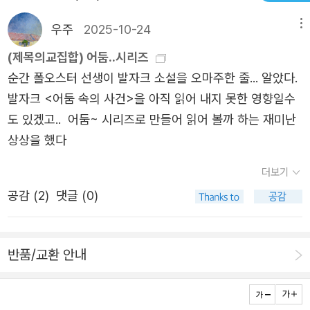
는 현실의 고통을 지워주지 않지만, 그 무게를 함께 견디고
를 졸업합니다. 그는 1970년 컬럼비아 대학에서 영문학과
받아들이게 하는 힘이 된다며 긴 어둠을 지나 맞이한 동틀녘
우주
2025-10-24
메뉴
비교문학 학사와 석사 학위를 받은 후, 프랑스 파리로 이주
처럼 작품이 독자에게도 상실 속에서 새로운 변화를 일깨우
(제목의교집합) 어둠..시리즈
하여 여러 직업을 전전하며 프랑스 문학 번역으로 생계를 유
는 소설임을 강조한다. 전쟁의 참상을 그려내는 오언의 여정
순간 폴오스터 선생이 발자크 소설을 오마주한 줄... 알았다.
지하게 됩니다. 1974년에 다시 미국으로 돌아온 후, 그는 스
과, 애도의 시간을 통과하는 오거스트의 삶은 묵묵히 자신의
발자크 <어둠 속의 사건>을 아직 읽어 내지 못한 영향일수
테판 말라르메와 조셉 주베르와 같은 프랑스 작가들의 시,
고통을 견디면서도 간간이 서로를 비춘다. 이처럼 이야기란
도 있겠고.. 어둠~ 시리즈로 만들어 읽어 볼까 하는 재미난
에세이 등의 번역 작업을 지속하는데요. 이후 1982년에 호
저마다의 고통을 다른 언어로 바꾸고 서로의 삶을 이어가게
상상을 했다
평 받은 데뷔작인 『고독의 발명 』으로 말미암아 『뉴욕 3부
하는 애도의 방식임을 보여준다. 이야기가 현실의 상처를 지
작』역시 큰 명성을 얻게 됩니다. 1980년대까지 꾸준하게 작
더보기
워주지는 못하지만, 서로의 고통을 공유하게 하고 어둠을 견
품을 발표했던 오스터는 1990년대 후반 영화 제작에 확고
디게 하는 작은 불빛은 되어줄 수 있다. 오스터는 《어둠 속의
공감 (
2
)
댓글 (0)
하게 전념한 후, 남은 20년 동안은 다시 소설과 회고록으로
남자》를 통해 상실의 시대에 문학이 어떻게 여전히 유효한
작품 방향을 전환하게 됩니다. 작품 활동을 제외한 자신의
가를 증명한다. 그리고 우리가 끝내 이야기에서 벗어나지 못
외적 활동과 관련해, 오스터는 스스로의 정치 성향을 '민주
반품/교환 안내
하는 이유를 되묻는다.
당 보다 더 좌파적이라고 설명했지만 자신의 표가 사표가 될
것 같아 민주당에 투표했다'고 밝히기도 했습니다. 2023년
3월 11일, 오스터의 아내 시리 허스트벨트는 인스타그램을