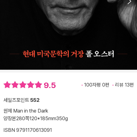
9.5
100자평 0편
리뷰 13편
세일즈포인트
552
원제 Man in the Dark
양장본
280쪽
120*185mm
350g
ISBN 9791170613091