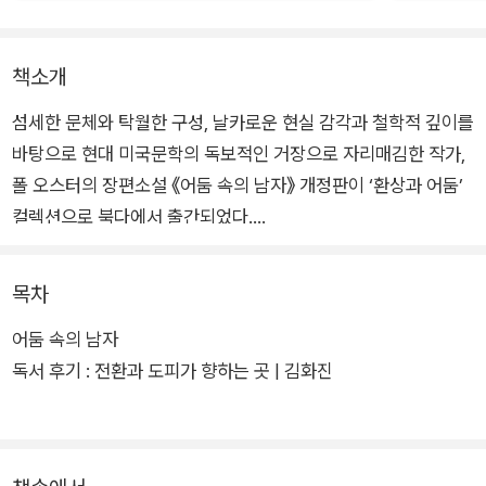
책소개
섬세한 문체와 탁월한 구성, 날카로운 현실 감각과 철학적 깊이를
바탕으로 현대 미국문학의 독보적인 거장으로 자리매김한 작가,
폴 오스터의 장편소설 《어둠 속의 남자》 개정판이 ‘환상과 어둠’
컬렉션으로 북다에서 출간되었다.
1970년대 후반 문단에 등장한 오스터는 일찍이 ‘미국문학의 미
목차
래를 대표할 작가’라는 평가를 받으며 국제적인 주목을 받았다.
어둠 속의 남자
이후 반세기 동안 소설과 산문, 시나리오와 번역까지 폭넓게 활동
독서 후기 : 전환과 도피가 향하는 곳 | 김화진
하며 문학의 경계를 넓혀왔다. 작가는 현실의 세밀한 질감을 포착
하는 동시에 환상적 요소를 절묘하게 결합해, 인간이 겪는 상실과
고독, 애도의 문제를 집요하게 탐구했다.