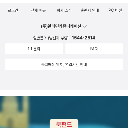
통해 그가 2022년 12월에 암 진단을 받았고, 뉴욕 메모리얼
로그인
전체 메뉴
회사 소개
출판사 안내
PC 버전
슬론 케터링 암 센터에서 치료를 받고 있다고 밝혔습니다.
하지만 지속적 치료에도 불구하고, 폴 오스터는 2024년 4
(주)알라딘커뮤니케이션
월 30일 브루클린 자택에서 폐암 합병증으로 77세의 나이
1544-2514
일반문의 (발신자 부담)
로 세상을 떠났습니다. 따라서 그의 이 책은 원제, 'Man in t
1:1 문의
FAQ
he Dark'으로 지난 2008년에 출간되었고, 국내에도 2008
년 9월에 초도 번역이 이뤄졌습니다. 제가 구입한 번역본은
중고매장 위치, 영업시간 안내
개정판으로 2025년 9월, 출판된 판본입니다. 극의 주인공
인 오거스트 브릴은 현재 일흔두 살로, 1984년에 퓰리처 상
을 받았을 정도로 명성을 얻은 비평가였습니다. 그는 자신
스스로를 '구덩이에 밀어 넣었다'고 말할 정도로, 사랑했던
아내가 암으로 떠난 뒤, 삶이 망가지는 정도가 아니라 무너
지는 단계에 이른 상황입니다. 이런 그에게는 유일한 딸이자
자신과 마찬가지로 글을 업으로 삼으려는 미리엄과 그녀의
딸이자, 손녀인 카티야가 있습니다. 불행하게도 자신의 손녀