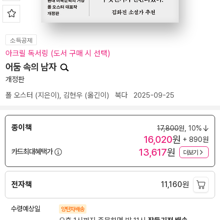
소득공제
아크릴 독서링 (도서 구매 시 선택)
어둠 속의 남자
개정판
폴 오스터
(지은이),
김현우
(옮긴이)
북다
2025-09-25
종이책
17,800
원,
10%
16,020
원
+ 890원
13,617
원
카드최대혜택가
더보기
전자책
11,160
원
수령예상일
양탄자배송