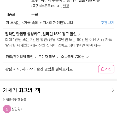
오후 1시까지 주문하면 밤 11시
잠들기전 배송
(중구 서소문로 89-31 )
변경
배송료
무료
이 도서는 <
어둠 속의 남자
>의 개정판입니다.
구판 보기
알라딘 만권당 삼성카드, 알라딘 15% 청구 할인
최대 1만원 또는 2만원 할인(전월 30만원 또는 60만원 이용 시) / 카드
발급월 +1개월까지는 전월 실적이 없어도 최대 1만원 혜택 제공
카드/간편결제 할인
무이자 할부
소득공제 730원
관심 저자, 시리즈의 출간 알림을 받아보세요
신청
이 책을 추천한 분들
김
김현경