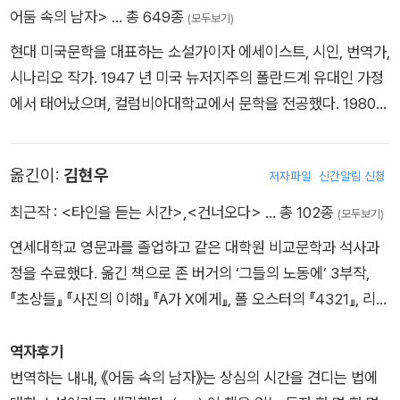
어둠 속의 남자>
… 총 649종
(모두보기)
현대 미국문학을 대표하는 소설가이자 에세이스트, 시인, 번역가,
시나리오 작가. 1947 년 미국 뉴저지주의 폴란드계 유대인 가정
에서 태어났으며, 컬럼비아대학교에서 문학을 전공했다. 1980년
대 《뉴욕 3부작》으로 문단의 주목을 받으며 실종과 우연, 반복과
고독을 축으로 한 독창적인 서사를 구축했다. 도회적 감수성과 정
옮긴이:
김현우
저자파일
신간알림 신청
제된 문체, 우연의 연쇄를 탐색하는 내러티브 장치로 ‘현대의 보
르헤스’라 불리며, 사실주의와 형이상학적 상상력을 결합한 작품
최근작 :
<타인을 듣는 시간>
,
<건너오다>
… 총 102종
(모두보기)
들로 전 세계 독자들의 사랑을 받았다. 《달의 궁전》 《우연의 음
연세대학교 영문과를 졸업하고 같은 대학원 비교문학과 석사과
악》 《폐허의 도시》 《거대한 괴물》 등에서 운명과 정체성의 테마
정을 수료했다. 옮긴 책으로 존 버거의 ‘그들의 노동에’ 3부작,
를 탐색해온 그는, 2000년대 들어 《환상의 책》과 《어둠 속의 남
『초상들』 『사진의 이해』 『A가 X에게』, 폴 오스터의 『4321』, 리베
자》를 통해 상실 이후 삶을 이야기로 감당하는 방식과, 고통을 픽
카 솔닛의 『멀고도 가까운』, 존 맥그리거의 『저수지 13』, 니콜 크
션으로 다루는 데 따르는 책임의 문제를 본격적으로 탐색했다. 그
라우스의 『위대한 집』, 빈센트 부글리오시의 『헬터 스켈터』 등이
역자후기
의 작품들은 40여 개 언어로 번역되었으며, 모턴 도언 제이블상,
있고, 지은 책으로 『타인을 듣는 시간』 『건너오다』가 있다.
번역하는 내내, 《어둠 속의 남자》는 상심의 시간을 견디는 법에
펜/포크너상, 메디치 해외 문학상, 아스투리아스 왕자상 등을 수