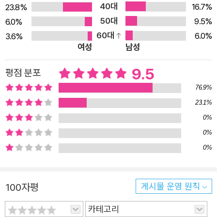
전한다. 괴상한 세상을 살아내기 위한 살아남은 자들의 연대
40대
16.7%
23.8%
이야기는 마침내 삶을 구원할 수 있을까? “이야기를 통과해,
50대
9.5%
6.0%
장면을 딛고, 무엇인가가 전환되었다.”_김화진 소설가 은퇴
60대
6.0%
3.6%
한 문학평론가 ‘오거스트 브릴’은 아내를 잃고 교통사고로
여성
남성
휠체어 신세가 되어 버몬트의 집에서 요양하며 불면의 밤을
9.5
평점 분포
보낸다. 딸 ‘미리엄’은 이혼의 상처를, 손녀 ‘카티야’는 이라
76.9%
크 전쟁에서 연인 ‘타이터스’를 잃은 슬픔을 안고 있다. 세 사
23.1%
람은 같은 집에 살지만 각자의 고통에 갇혀 있고, 오거스트
는 불면의 밤마다 머릿속에서 끊임없이 이야기를 만들어낸
0%
다. 그가 지어내는 이야기의 주인공은 ‘오언 브릭’이라는 남
0%
자다. 어느 날 오언은 깊은 구덩이에서 깨어난다. 오언이 눈
0%
뜬 곳은 2000년 대선 이후 내전으로 분열된 가상의 미국이
다. 그리고 오언에게 주어진 임무는 이 전쟁을 만들어낸 ‘이
100자평
게시물 운영 원칙
야기꾼’을 암살하는 것. 그러니까 이게 이야기라는 거네요.
어떤 남자가 이야기를 쓰고 있고, 우리는 그 이야기의 일부
카테고리