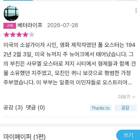
우울함을 떨쳐버릴 처방을. (242~243쪽) 오거스트와 카티
야 사이에는 작은 위로의 시간이 존재한다. 그들은 함께 고
메뉴
전 영화를 보며 대화를 나눈다. 영화 속 이야기와 장면은 잠
베터라이프
2026-07-28
시나마 현실의 슬픔을 잊게 만들고, 서로의 상처를 비추는
거울처럼 작용한다. 카티야가 잃은 연인의 빈자리는 쉽게 메
미국의 소설가이자 시인, 영화 제작자였던 폴 오스터는 194
워질 수 없지만, 오거스트는 영화를 함께 보는 순간만큼은
2년 2월 3일, 미국 뉴저지 주 뉴어크에서 태어났습니다. 그
손녀와 같은 세계를 공유하며 슬픔을 견디고 있음을 느낀다.
의 부친은 사무엘 오스터로 저지 시티에서 형제들과 함께 건
이 순간은 이야기가 주는 위로를 넘어, 서로의 고통을 함께
물 소유했던 지주였고, 모친인 퀴니 보갓으로 평범한 가정
감당하게 하는 작지만 단단한 연대가 된다. 고통과 고독의
주부였습니다. 이 부부는 일종의 이민자들로 오스트리아계
사회, 그 애도의 방식 폴 오스터 문학 세계의 전환 “오스터가
유대인이기도 했습니다. 하지만 오스터가 고등학교 3학년
쓴 가장 훌륭한 소설.” _《샌프란시스코 크로니클》 사람들은
더보기
때가 되던 해에, 부모는 이혼하여 어머니와 누나와 함께 뉴
상심으로 죽는다. 매일 그런 일이 벌어지고, 언제까지나 계
공감 (
3
)
댓글 (0)
어크 위콰히크에 있는 아파트로 이사하게 됩니다. 다른 가족
속 벌어진다. (128쪽) 《어둠 속의 남자》 독서 후기를 쓴 김
이었던 삼촌은 당시 큰 명성을 갖고 있던 번역가 앨런 만델
화진 소설가는 이 책을 도피의 서사가 아니라, 반복되는 실
바움이었습니다. 오스터는 뉴저지 주 사우스오렌지와 뉴어
패와 좌절 끝에 도달하는 전환의 경험이라고 보았다. 이야기
쓰기
마이페이퍼 (1편)
크 등지에서 자랐고, 메이플우드에 있는 컴럼비아 고등학교