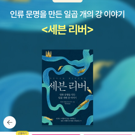
역시, 이제 시작된 인생에서 더할 나위 없는고통을 당하고
말았는데요. 카티야의 남자 친구였던 타이터스 스몰이라는
친구가 어린 나이에 세상을 떠난 것입니다. 이 타이터스 스
몰이라는 청년의 죽음에 대해, 작가인 폴 오스터는 서두에
교묘한 함정을 만들어 놨습니다. '질병에 시달리는 젊은이'라
는 표현이 물론 정신과 육체, 모두 해당될 수 있지만 그럼에
도 마치 큰 병을 얻어 세상을 떠난 것처럼 배경을 유지했는
데요. 후반부에 드러난 정확한 그의 죽음을 통해, 왜 손녀인
카티야가 그렇게 자신을 세상과 단절시켰는지 이해할 수 있
었습니다. 노년의 주인공인 브릴도 말년의 큰 과제를 손녀인
카티야의 '세상으로의 복귀'로 삼은 만큼, 할아버지와 손녀
라는 관계는 결국에 서로를 좀 더 면밀하게 알아가는 과정이
필연적으로 포함되어, 두 사람의 크나큰 아픔을 어느 정도
뒤로가
기
상쇄시키는 위력이 있었다고 생각합니다. 오거스트 브릴의