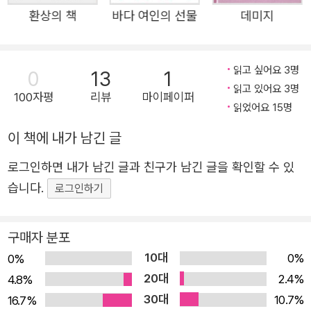
르적 전통을 열었고, 《달의 궁전》은 세대와 역사를 교차시킨
환상의 책
바다 여인의 선물
데미지
성장 서사로 평가받았으며, 《공중 곡예사》는 우연과 부조리
를 통해 인간의 운명을 비추는 오스터 문학의 면모를 드러냈
다. 또 《빵 굽는 타자기》 《낯선 사람에게 말 걸기》 등의 산문
읽고 싶어요 3명
0
13
1
집에서는 개인적 체험과 시대적 맥락을 교차시키며 소설가
읽고 있어요 3명
100자평
리뷰
마이페이퍼
를 넘어선 사유의 깊이를 보여주었다. 2017년에는 장편소설
읽었어요 15명
《4 3 2 1》을 발표하며 작가 인생의 정점을 찍은 대서사시라
이 책에 내가 남긴 글
는 찬사를 받았다. ‘환상과 어둠’ 컬렉션은 폴 오스터 문학의
로그인하면 내가 남긴 글과 친구가 남긴 글을 확인할 수 있
정수를 압축해 보여주는 《환상의 책》과 《어둠 속의 남자》로
습니다.
로그인하기
구성되어 있다. 새로운 번역 작업은 물론 현재 한국 문단에
서 가장 활발하게 활동하고 있는 두 소설가 정기현, 김화진
의 독서 후기를 함께 실어 오늘의 독자에게 오스터의 세계를
구매자 분포
다시 읽는 새로운 시선을 제공한다. 두 작품은 “인간은 왜 이
10대
0%
0%
야기에 기대어 살아가는가”라는 근본적 질문을 던지는 동시
20대
2.4%
4.8%
에 여전히 불안과 상실로 흔들리는 현재의 삶에 깊은 울림을
30대
10.7%
16.7%