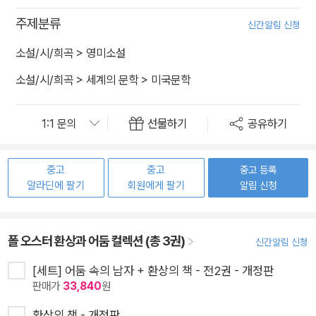
주제분류
신간알림 신청
소설/시/희곡
>
영미소설
소설/시/희곡
>
세계의 문학
>
미국문학
선물하기
공유하기
중고
중고
중고 등록
알라딘에 팔기
회원에게 팔기
알림 신청
폴 오스터 환상과 어둠 컬렉션 (총 3권)
신간알림 신청
[세트] 어둠 속의 남자 + 환상의 책 - 전2권 - 개정판
판매가
33,840
원
환상의 책 - 개정판