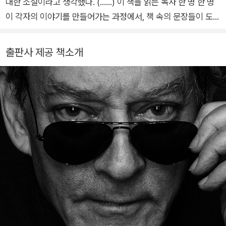
대한 소설이라고 생각했다. (……) 이 책을 읽는 독자 한 명 한 명
상했다. 2006년에는 미국 예술문학아카데미 회원으로 선출되었
이 각자의 이야기를 만들어가는 과정에서, 책 속의 문장들이 도움
다. 《브루클린 풍자극》 《신탁의 밤》 《동행》 《공중 곡예사》 《스퀴
이 되기를 바라는 마음이다. “괴상한 세상은 굴러가고”, 우리는
즈 플레이》 등의 소설 외에도, 에세이 《빵 굽는 타자기》 《낯선 사
아끼는 사람들이 “행복했으면 좋겠으니까”…….
출판사 제공 책소개
람에게 말 걸기》, 시나리오 《마틴 프로스트의 내면의 삶》 《다리
위의 룰루》 등을 집필했다. 또한 자크 뒤팽, 장폴 사르트르, 스테
판 말라르메 등의 작품을 영어로 옮긴 번역가이기도 하다. 마지막
장편소설 《바움가트너》를 투병 중 집필한 뒤, 2024년 4월 30일
향년 77세로 세상을 떠났다.