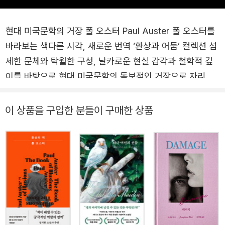
현대 미국문학의 거장 폴 오스터 Paul Auster 폴 오스터를
바라보는 색다른 시각, 새로운 번역 ‘환상과 어둠’ 컬렉션 섬
세한 문체와 탁월한 구성, 날카로운 현실 감각과 철학적 깊
이를 바탕으로 현대 미국문학의 독보적인 거장으로 자리매
김한 작가, 폴 오스터의 장편소설 《어둠 속의 남자》 개정판
이 ‘환상과 어둠’ 컬렉션으로 북다에서 출간되었다. 1970년
이 상품을 구입한 분들이 구매한 상품
대 후반 문단에 등장한 오스터는 일찍이 ‘미국문학의 미래를
대표할 작가’라는 평가를 받으며 국제적인 주목을 받았다.
이후 반세기 동안 소설과 산문, 시나리오와 번역까지 폭넓게
활동하며 문학의 경계를 넓혀왔다. 작가는 현실의 세밀한 질
감을 포착하는 동시에 환상적 요소를 절묘하게 결합해, 인간
이 겪는 상실과 고독, 애도의 문제를 집요하게 탐구했다. 《뉴
욕 3부작》은 메타픽션적 서사의 전범으로 불리며 새로운 장