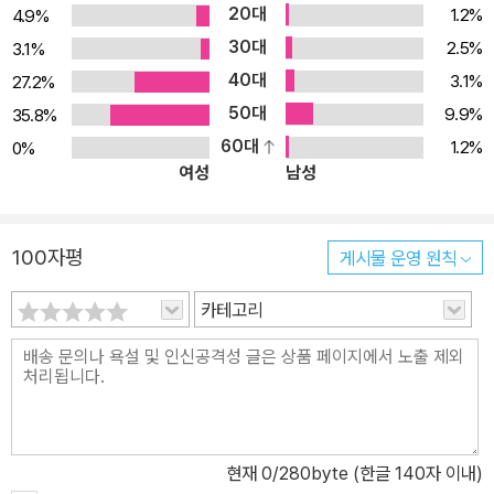
20대
1.2%
4.9%
30대
2.5%
3.1%
40대
3.1%
27.2%
50대
9.9%
35.8%
60대
1.2%
0%
여성
남성
100자평
게시물 운영 원칙
카테고리
현재
0
/280byte (한글 140자 이내)