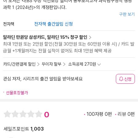
이 도서는 <
EBS 수능 직전보강 클리어 봉투모의고사 과학탐구영역 생명
과학 1 (2024년)
>의 개정판입니다.
구판 보기
전자책
전자책 출간알림 신청
알라딘 만권당 삼성카드, 알라딘 15% 청구 할인
최대 1만원 또는 2만원 할인(전월 30만원 또는 60만원 이용 시) / 카드 발
급월 +1개월까지는 전월 실적이 없어도 최대 1만원 혜택 제공
카드/간편결제 할인
무이자 할부
소득공제 270원
관심 저자, 시리즈의 출간 알림을 받아보세요
신청
선물포장불가
0
100자평 0편
리뷰 0편
세일즈포인트
1,003