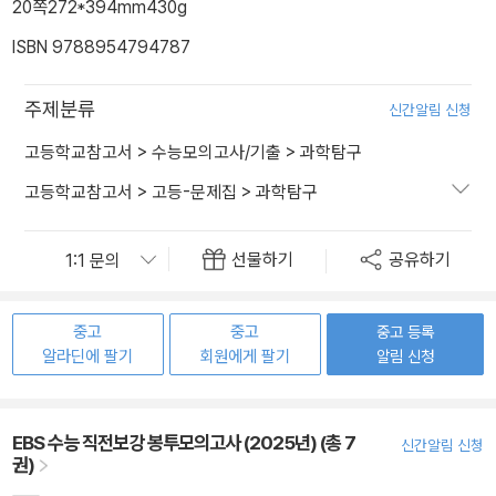
20쪽
272*394mm
430g
ISBN 9788954794787
주제분류
신간알림 신청
고등학교참고서
>
수능모의고사/기출
>
과학탐구
고등학교참고서
>
고등-문제집
>
과학탐구
선물하기
공유하기
중고
중고
중고 등록
알라딘에 팔기
회원에게 팔기
알림 신청
EBS 수능 직전보강 봉투모의고사 (2025년) (총 7
신간알림 신청
권)