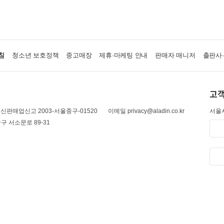
침
청소년 보호정책
중고매장
제휴·마케팅 안내
판매자 매니저
출판사
고객
신판매업신고 2003-서울중구-01520
이메일 privacy@aladin.co.kr
서울시
구 서소문로 89-31