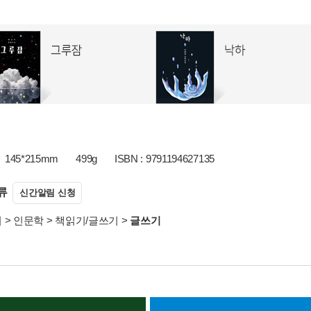
145*215mm
499g
ISBN : 9791194627135
류
신간알림 신청
서
>
인문학
>
책읽기/글쓰기
>
글쓰기