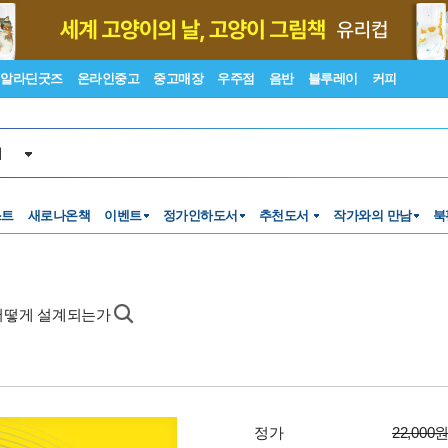
알라딘굿즈
온라인중고
중고매장
우주점
음반
블루레이
커피
서
스트
새로나온책
이벤트
정가인하도서
추천도서
작가와의 만남
북
 어떻게 설계되는가
정가
22,000