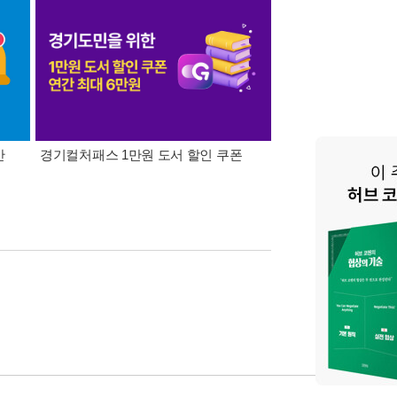
간
경기컬처패스 1만원 도서 할인 쿠폰
삼성카드가 쏜다! 알라