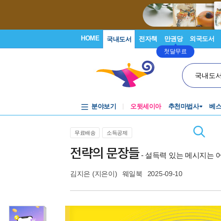
HOME
전자책
만권당
외국도서
국내도서
첫달무료
국내도
분야보기
오뒷세이아
추천마법사
베
무료배송
소득공제
전략의 문장들
- 설득력 있는 메시지는
김지은
(지은이)
웨일북
2025-09-10