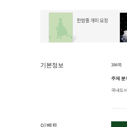
기본정보
384쪽
주제 분
국내도
이벤트