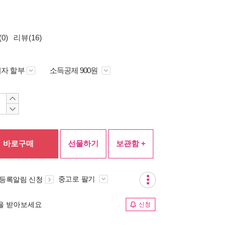
0)
리뷰(16)
자 할부
소득공제 900원
바로구매
선물하기
보관함 +
중고로 팔기
 등록알림 신청
림을 받아보세요
신청