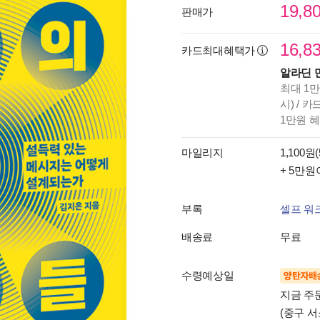
19,8
판매가
16,8
카드최대혜택가
알라딘 
최대 1만
시) / 
1만원 
마일리지
1,100원(
+ 5만원
부록
셀프 워크
배송료
무료
수령예상일
양탄자배
지금 주
(중구 서