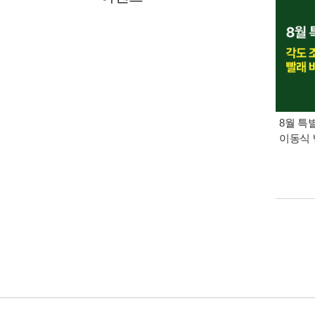
8월 특
이동식 