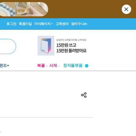
로그인
회원가입
마이페이지
고객센터
장바구니
(0)
투비컨티뉴드
펀드
북플
서재
창작플랫폼
투비컨티뉴드
원