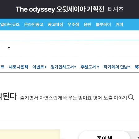
알라딘굿즈
온라인중고
중고매장
우주점
음반
블루레이
커피
서
스트
새로나온책
이벤트
정가인하도서
추천도서
작가와의 만남
북
작된다
- 즐기면서 자연스럽게 배우는 엄마표 영어 노출 이야기
종이책