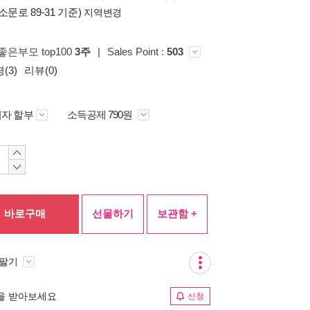
소문로 89-31 기준)
지역변경
 좋은부모 top100
3주
|
Sales Point :
503
(3)
리뷰(0)
자 할부
소득공제 790원
바로구매
선물하기
보관함 +
 팔기
림을 받아보세요
신청