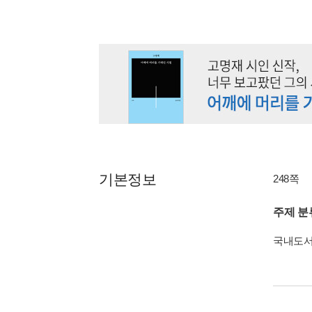
기본정보
248쪽
주제 분
국내도