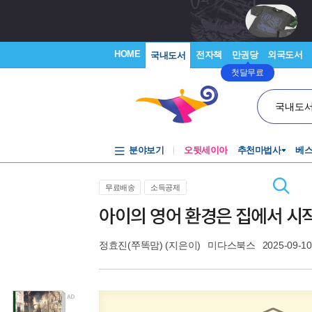
HOME
전자책
만권당
외국도서
국내도서
첫달무료
국내도
분야보기
오뒷세이아
추천마법사
베
무료배송
소득공제
아이의 영어 환경은 집에서 시
정효진(쭈똑맘)
(지은이)
미다스북스
2025-09-10