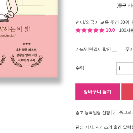
(중구 서
언어/외국어 교육 주간 39위
,
10.0
100자평
카드/간편결제 할인
무이
수량
장바구니 담기
중고로
중고 등록알림 신청
관심 저자, 시리즈의 출간 알