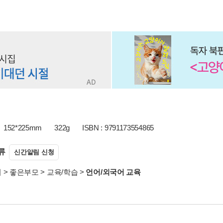
152*225mm
322g
ISBN : 9791173554865
류
신간알림 신청
서
>
좋은부모
>
교육/학습
>
언어/외국어 교육