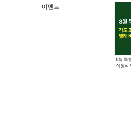
이벤트
8월 특
이동식 