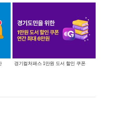
간
경기컬처패스 1만원 도서 할인 쿠폰
삼성카드가 쏜다! 알라