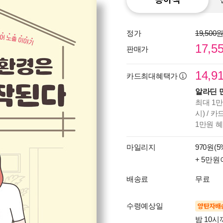
정가
19,500
17,5
판매가
14,9
카드최대혜택가
알라딘 
최대 1만
시) / 
1만원 
마일리지
970원(5
+ 5만원
배송료
무료
수령예상일
양탄자배
밤 10