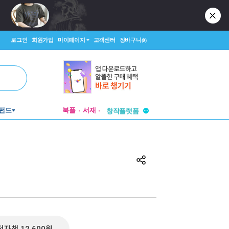
로그인
회원가입
마이페이지
고객센터
장바구니
(0)
투비컨티뉴드
펀드
북플
서재
창작플랫폼
투비컨티뉴드