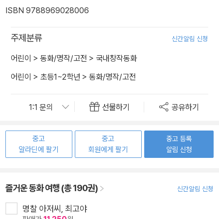
ISBN 9788969028006
주제분류
신간알림 신청
어린이
>
동화/명작/고전
>
국내창작동화
어린이
>
초등1~2학년
>
동화/명작/고전
선물하기
공유하기
중고
중고
중고 등록
알라딘에 팔기
회원에게 팔기
알림 신청
즐거운 동화 여행 (총 190권)
신간알림 신청
명찰 아저씨, 최고야