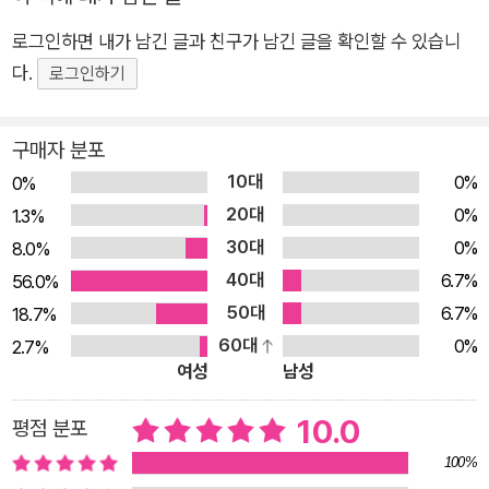
보고 예준이 이름을 불렀다. 누구의 이름을 부르는 것을 본 건 처
음이었다. 예준이는 어떤 마음이 들었을까? 마음이 서로 통하면
로그인하면 내가 남긴 글과 친구가 남긴 글을 확인할 수 있습니
어떤 일이 일어날까? <나도 다 이유가 있어>는 발달장애 친구인
다.
로그인하기
정우의 이야기이다. 정우는 기분이 좋으면 어디선가 북소리가 들
려오는 것 같다. 그 소리에 맞춰 뛰어 보기도 하고, 때론 달려 보
구매자 분포
기도 한다. 그러면 혼나서 속상했거나 슬펐던 일이 모두 없어지는
10대
0%
0%
것 같다. 체험학습 날, 또 북소리를 듣게 된 정우에게 어떤 일이
20대
0%
1.3%
일어날까? 몇 번 길을 잃어버렸지만, 정우는 어떻게 늘 좋은 사람
30대
0%
8.0%
을 만나는 것일까? 우리도 정우에게 좋은 사람일까? 이 책을 쓴
40대
6.7%
56.0%
작가는 두 명의 발달장애 자녀를 키우는 중학교 선생님이다. 자신
50대
6.7%
18.7%
의 마음을 표현하지 못하는 수많은 발달장애 친구의 이야기를 작
60대
0%
2.7%
가가 대신 동화에 담아 전한다. 어린이들이 이 책을 읽다 보면 비
여성
남성
로소 발달장애 친구의 진정한 마음을 알게 될 것이다. 마음을 안
다는 것은 단순히 감정을 파악하는 것을 넘어 깊이 있게 이해하고
10.0
평점 분포
공감하는 것을 의미한다. 그때 어린이들은 깨닫게 된다. 우리는
100%
서로 다르지 않다는 것을.