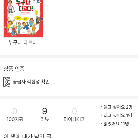
된다. 이 책은 발달장애 아동과의 공감과 소통을 주제로 꾸며진
단편 동화 모음집으로 실화를 바탕으로 쓰였다. 이야기를 읽다 보
면 발달장애 친구들의 마음을 알 수 있어서 소통하는 데 큰 도움
을 받을 수 있다. <넌 뭘 좋아해?>는 발달장애 친구인 민석이의
이야기이다. 민석이는 학교에 오더라도 교실에 들어오는 걸 싫어
누구나 다르다!
한다. 지한이는 민석이가 교실에 들어올 수 있게 하려고 여러 방
법을 시도해 본다. 그러다가 자기보다 민석이가 더 잘하는 것이
상품 인증
있다는 것을 알게 된다. 말을 주고받지 못했는데도 지한이와 민석
이는 어떻게 친해질 수 있었을까? 친구와 가까워지는데 대화보
공급자 적합성 확인
다도 더 중요한 것이 무엇일까? <함께 부르는 노래>는 발달장애
친구인 현우의 이야기이다. 현우는 수업 시간에 노래를 부른다.
예준이는 그런 현우와 짝이 되어 속이 상하다. 학원에서 또 자꾸
읽고 싶어요 2명
0
9
0
귀찮게 해서 예준이는 현우를 따돌리고 도망쳤다. 그런데 현우가
읽고 있어요 1명
100자평
리뷰
마이페이퍼
집에 돌아오지 않았다. 예준이는 현우가 운동장 정글짐에 올라가
읽었어요 11명
자주 노래하던 것이 생각나서 가 보았다. 현우가 정글짐 위에서
이 책에 내가 남긴 글