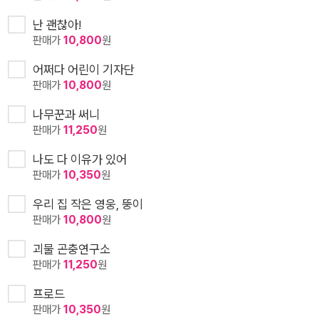
난 괜찮아!
판매가
10,800
원
어쩌다 어린이 기자단
판매가
10,800
원
나무꾼과 써니
판매가
11,250
원
나도 다 이유가 있어
판매가
10,350
원
우리 집 작은 영웅, 뚱이
판매가
10,800
원
괴물 곤충연구소
판매가
11,250
원
프로드
판매가
10,350
원