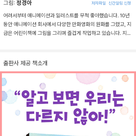
그림:
정경아
저자파일
신간알림 신청
함께 만든 책으로 <특수에서 보편으로>, <모두 함께 수업-중등
편>, <해 보니까 되더라고요>, <돌봄과 작업 2>가 있습니다.
어려서부터 애니메이션과 일러스트를 무척 좋아했습니다. 10년
동안 애니메이션 회사에서 다양한 만화영화의 원화를 그렸고, 지
금은 어린이책에 그림을 그리며 즐겁게 작업하고 있습니다. 지금
까지 『격파왕 태권 할매』, 『뻔뻔한 우정』, 『경주로 보는 신라』,
『오공이 학교에 가다』, 『거짓말 학원』, 『도깨비 저택의 상속자』,
『벼락 맞은 리코더』 등 수많은 책에 그림을 그렸습니다.
출판사 제공 책소개