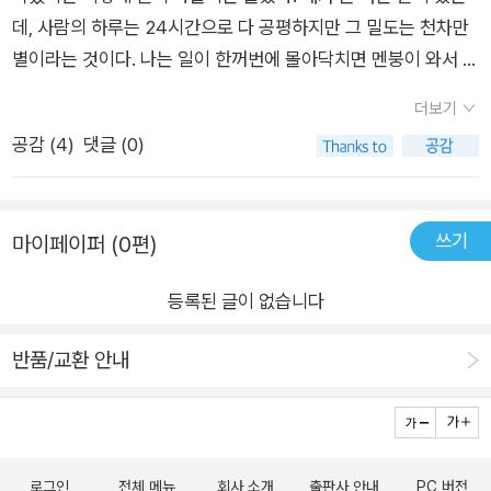
데, 사람의 하루는 24시간으로 다 공평하지만 그 밀도는 천차만
별이라는 것이다. 나는 일이 한꺼번에 몰아닥치면 멘붕이 와서 사
람구실을 못하는지라 되도록 일을 만들지 않는 사람이다. 하지만
더보기
많은 일을 하는 사람들은 다르더라고. 일이 다가오면 오케이 하면
공감 (
4
)
댓글 (0)
서 다 받아들인다. 그게 다 들어가다니 나로서는 신기할 따름이
다. 하지만 그런 사람들이 있어야 세상은 변화한다. 지금 이수현
선생님이 견고한 벽을 조금씩 깨나가고 있듯이.이수현 선생님과
쓰기
마이페이퍼 (0편)
어떻게 페친을 맺었는지 시작은 잘 기억이 나지 않는다. 발달장애
를 가진 두 아이를 키우며 부딪히는 어려움과 서러움, 그리고 장
등록된 글이 없습니다
애 진단을 받고 방황했던 지난날의 아픔을 토해낸 글을 읽으면서
매우 인상적인 페친으로 떠오르기 시작했다. 지금은 아픔을 넘어
반품/교환 안내
희망을 보여주고 있다. 여기에 이르기까지 그 기간이 그리 길지
않았다. 남의 일이니까 짧다고 느끼는 걸 수도 있겠지만. 어쨌든
그 변화는 눈부시다. 그 사이에 동화 공부도 하시고, 이렇게 책이
나왔다. 많이 읽힐 것을 예감한다.3편의 단편이 들어있는 이 동화
로그인
전체 메뉴
회사 소개
출판사 안내
PC 버전