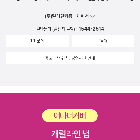
집은 모두 발달장애 주인공의 이야기이다. 단편집이 이런 경우는
처음 본다. 하지만 작가님은 일단 본인이 잘 아는 이야기를 먼저
(주)알라딘커뮤니케이션
하시기로 작정하신 것 같다. 작가님의 딸과 아들. 그들의 마음속
1544-2514
일반문의 (발신자 부담)
을 들여다본 이야기가 여기에 들어있다. 엄마가 아니고서는 누가
그렇게 아이의 마음을 정성껏 깊이 들여다볼 수 있겠는가. 엄마라
1:1 문의
FAQ
고 다 들여다보는 것도 아니다. 들여다보고 싶지 않아 하는 부모
도 있다. 하지만 인내심을 갖고 세심히 들여다본 마음은 이렇게
중고매장 위치, 영업시간 안내
동화책이 되어 나와서 어린이, 부모, 교사 모두의 마음을 두드리
려고 준비한다.[넌 뭘 좋아해?]에서는 학교에 늦어 달려가는 지
한이가 먼저 나온다. 헐레벌떡 달려간 교문 앞에서 담임선생님과
실랑이하는 민석이를 만난다. 솔직히 담임선생님의 어려움에 너
무나 공감한다. 교실까지는 들어와야 가르치지, 이 아이 한 명만
가르치는 것도 아니고 교실에 나머지 아이들도 그림처럼 앉아있
는 존재들이 아닌데 얼마나 난감하고 어려우실까. 선생님은 아이
들에게 의견을 물으시고 도움을 요청하셨다. (이것도 용기있는
일이라 생각한다.) 그때 지한이가 같이 등교해 보겠다며 지원한