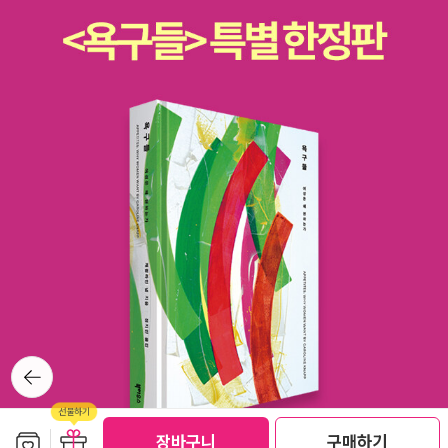
다.함께 등교하는 길에 지한이는 민석이가 좋아하는 것과 잘 아는
것을 발견한다. 그렇다고 해도 어려움은 남는다. 그래도 지한이는
중요한 경험을 했다.「민석이는 여전히 대답하지 않았어요. 그래
도 만족스러운 표정을 보니, 내 말을 듣고 있는 것 같았어요. 말을
주고받지는 못했지만, 민석이와 친해졌다는 느낌이 들었어요. 아
마도 친구와 가까워지는데 꼭 대화가 중요한 건 아닌가봐요.」 (2
6쪽)이렇게 한 편의 동화가 끝나고 나면 주인공이 자신의 속마음
을 설명하는 방식의 이야기가 덧붙여 있다. <민석이의 마음> 이
런 식으로. 동화도 좋지만 자녀의 경험을 통해 수현쌤이 마음에
품었던 안타까움과 설명하고 싶은 마음속의 이유들이 고스란히
들어있는 이 부분도 매우 좋다. 이 책의 차별성이라 해도 좋을 듯
하다. [함께 부르는 노래]는 현우의 이야기다. 현우는 수업시간에
뒤로가
노래를 불러서 짝인 예준이를 불편하게 한다. 하지 말라고 화를
기
내면 그 말을 또 따라 한다. 예준이가 약올라서 미치고 팔딱 뛸 상
황이다. 쉬는 시간 쏜살같이 뛰쳐나가 정글짐 꼭대기에 올라앉은
보관함담기
선물하기
장바구니
구매하기