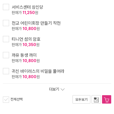
서비스센터 삼신당
판매가
11,250
원
전교 어린이회장 만들기 작전
판매가
10,800
원
티니언 섬의 암호
판매가
10,350
원
까유 동생 까미
판매가
10,800
원
귀신 바이러스의 비밀을 풀어라
판매가
10,800
원
더보기
전체선택
모두보기