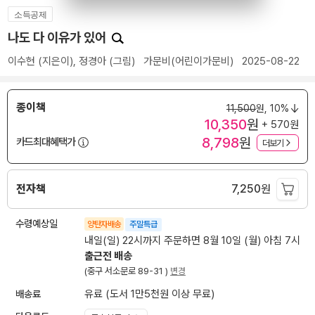
소득공제
나도 다 이유가 있어
이수현
(지은이),
정경아
(그림)
가문비(어린이가문비)
2025-08-22
종이책
11,500
원,
10%
10,350
원
+ 570원
8,798
원
카드최대혜택가
더보기
전자책
7,250
원
수령예상일
양탄자배송
주말특급
내일(일) 22시까지 주문하면 8월 10일 (월) 아침 7시
출근전 배송
(중구 서소문로 89-31 )
변경
배송료
유료 (도서 1만5천원 이상 무료)