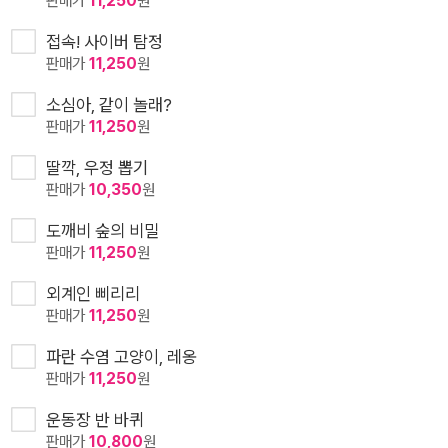
판매가
11,250
원
접속! 사이버 탐정
판매가
11,250
원
소심아, 같이 놀래?
판매가
11,250
원
딸깍, 우정 뽑기
판매가
10,350
원
도깨비 숲의 비밀
판매가
11,250
원
외계인 삐리리
판매가
11,250
원
파란 수염 고양이, 레옹
판매가
11,250
원
운동장 반 바퀴
판매가
10,800
원