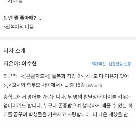
작가의 말
께 뛰었다.
1. 넌 뭘 좋아해?
-민석이의 마음
저자 소개
지은이:
이수현
저자파일
신간알림 신청
최근작 :
<[큰글자도서] 돌봄과 작업 2>
,
<나도 다 이유가 있어
>
,
<교사와 학부모 사이에서>
… 총 15종
(모두보기)
중학교에서 영어를 가르칩니다. 두 명의 발달장애 아이를 키우는
엄마이기도 합니다. 누구나 존중받으며 행복하게 배울 수 있는 학
교를 꿈꾸며 학생들을 가르치고 사랑합니다. 더 나은 세상을 만드
는 데 기여하고 싶어 글을 쓰기로 결심했습니다. 지은 책으로는
<교사와 학부모 사이에서>, <누가 뭐라든 너는 소중한 존재>,