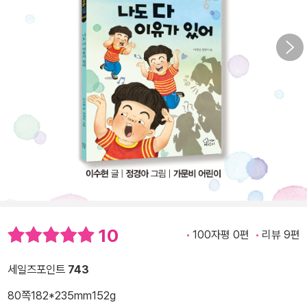
10
100자평 0편
리뷰 9편
세일즈포인트
743
80쪽
182*235mm
152g