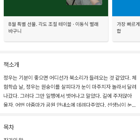
8월 특별 선물. 각도 조절 테이블 · 이동식 빨래
가장 빠르게
바구니
합
책소개
정우는 기분이 좋으면 어디선가 북소리가 들려오는 것 같았다. 체
험학습 날, 정우는 원숭이를 살피다가 눈이 마주치자 놀라서 달려
나갔다. 그러다 그만 일행에서 벗어나고 말았다. 길에 주저앉아
울자, 어떤 아줌마가 공원 안내소에 데려다주었다. 선생님이 눈물
이 범벅된 얼굴로 달려와 정우를 끌어안았다. 친구들도 정우를 둘
러싸고 걱정했다며 입을 모았다. 또 어디선가 행복한 북소리가 들
목차
렸다. 정우가 기분이 좋아서 폴짝폴짝 뛰자, 친구들도 신나서 함