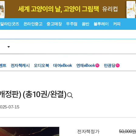
알라딘굿즈
온라인중고
중고매장
우주점
음반
블루레이
커피
벤트
전자책캐시
오디오북
대여eBook
연재eBook
만권당
N
N
 (개정판) (총10권/완결)
025-07-15
전자책정가
50,000