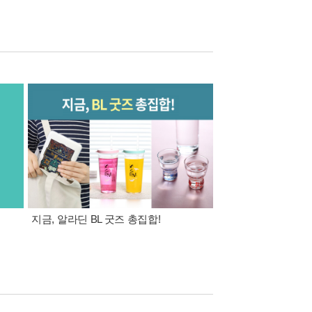
지금, 알라딘 BL 굿즈 총집합!
취향껏 골라요 전자책 
전자책 3만원 이상 구