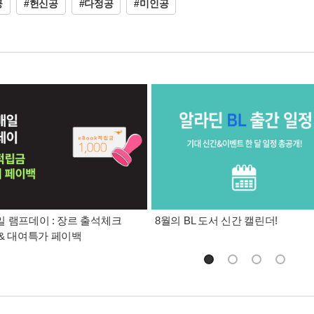
공
#헌신공
#다정공
#미인공
 램프데이 : 장르 출석체크
8월의 BL 도서 신간 캘린더!
& 대여특가 페이백