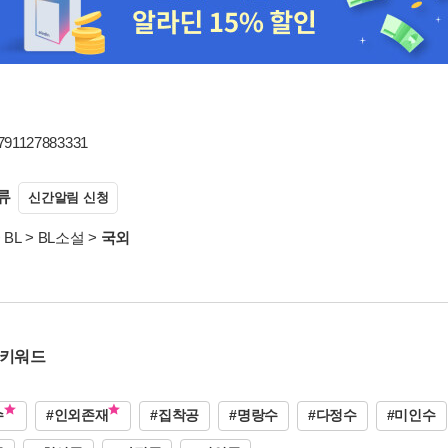
9791127883331
류
신간알림 신청
>
BL
>
BL소설
>
국외
 키워드
수
#인외존재
#집착공
#명랑수
#다정수
#미인수