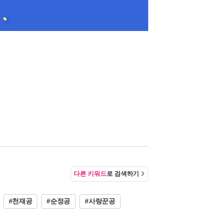
다른 키워드
로 검색하기
#천재공
#순정공
#사랑꾼공