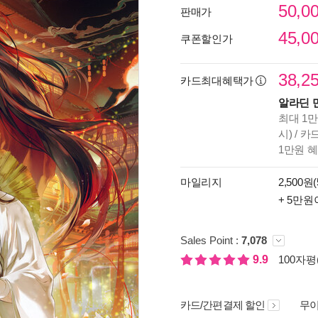
50,0
판매가
45,0
쿠폰할인가
38,2
카드최대혜택가
알라딘 
최대 1만
시) / 
1만원 
마일리지
2,500원(
+ 5만원
Sales Point :
7,078
9.9
100자평(
카드/간편결제 할인
무이