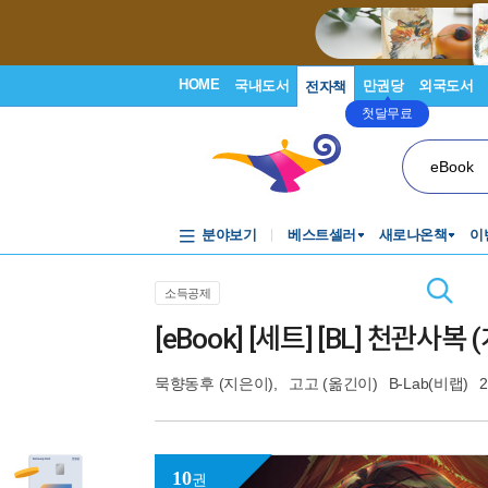
HOME
국내도서
만권당
외국도서
전자책
첫달무료
eBook
분야보기
베스트셀러
새로나온책
이
소득공제
[eBook] [세트] [BL] 천관사복
묵향동후
(지은이),
고고
(옮긴이)
B-Lab(비랩)
2
10
권