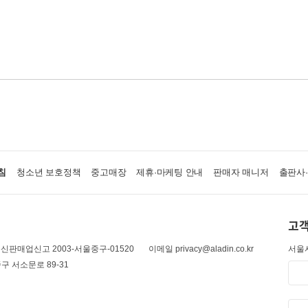
침
청소년 보호정책
중고매장
제휴·마케팅 안내
판매자 매니저
출판사
고객
신판매업신고 2003-서울중구-01520
이메일 privacy@aladin.co.kr
서울시
구 서소문로 89-31