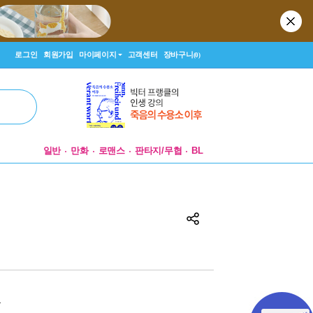
로그인
회원가입
마이페이지
고객센터
장바구니
(0)
일반
만화
로맨스
판타지/무협
BL
원