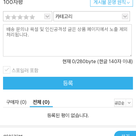
100자평
게시물 운영 원칙
품안전특별법에 명시된 각종 유해성 검사를 통과하여 국가통합인증
마크(KC)를 받았습니다. 아이와 함께 안심하고 사용하세요.
카테고리
현재
0
/280byte (한글 140자 이내)
스포일러 포함
등록
구매자 (0)
전체 (0)
등록된 평이 없습니다.