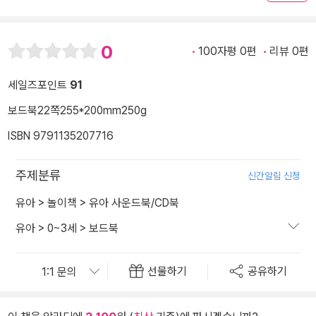
0
100자평 0편
리뷰 0편
세일즈포인트
91
보드북
22쪽
255*200mm
250g
ISBN 9791135207716
주제분류
신간알림 신청
유아
>
놀이책
>
유아 사운드북/CD북
유아
>
0~3세
>
보드북
선물하기
공유하기