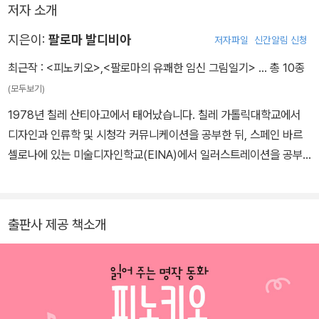
저자 소개
지은이:
팔로마 발디비아
저자파일
신간알림 신청
최근작 :
<피노키오>
,
<팔로마의 유쾌한 임신 그림일기>
… 총 10종
(모두보기)
1978년 칠레 산티아고에서 태어났습니다. 칠레 가톨릭대학교에서
디자인과 인류학 및 시청각 커뮤니케이션을 공부한 뒤, 스페인 바르
셀로나에 있는 미술디자인학교(EINA)에서 일러스트레이션을 공부
했습니다. 팔로마가 가장 사랑하는 일은 그림을 그리고 이야기를 만
드는 것입니다. 그래서 어린이들을 위한 책을 쓰고 그림을 그리는 일
에 정성을 다하기로 마음먹었지요. 지금은 가족과 함께 고향인 산티
출판사 제공 책소개
아고에서 살고 있습니다. 이곳에서 어린이책 출판사 ‘산토끼’를 직접
운영하고 있습니다. 또한 학생들을 가르치고, 자신만의 아름다운 그
림책을 꾸준히 만들고 있습니다. 그의 책은 15개 언어로 번역되어 여
러 나라에서 출판되었습니다. 쓰고 그린 책으로 『피노키오』 『팔로마
의 유쾌한 임신 그림일기』가 있으며, 『질문의 책』 『가면 쓴 사자』 『빨