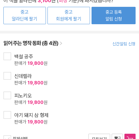
이 책을 알라딘에
3,100
원 (
최상
기준)에 파시겠습니까?
중고
중고
중고 등록
알라딘에 팔기
회원에게 팔기
알림 신청
읽어 주는 명작 동화 (총 4권)
신간알림 신청
백설 공주
판매가
19,800
원
신데렐라
판매가
19,800
원
피노키오
판매가
19,800
원
아기 돼지 삼 형제
판매가
19,800
원
전체선택
모두보기