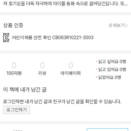
져 호기심을 더욱 자극하여 아이를 동화 속으로 끌어당긴답니다. 또
한 아이 스스로 버튼을 눌러 이야기를 듣다 보면 자연스럽게 한글과
친숙해 질 거예요. 들어도 들어도 재미있는 <피노키오> <피노키오>
상품 인증
상세보기
를 10개의 버튼을 각각 눌러 이야기를 들어 보세요. 작동 방법이 직관
적이어서 누구나 쉽게 이야기를 들을 수 있어요. 제페토 할아버지가
어린이제품 안전 확인 CB063R10221-3003
만든 나무 인형이 살아서 움직이기 시작했어요. 할아버지는 나무 인
형에게 피노키오라는 이름을 붙여 주고는 옷과 책도 사서 학교도 보
내 주었어요. 하지만 피오키오는 제페토 할아버지 말을 듣지 않고, 거
읽고 싶어요 0명
0
0
0
짓말도 했지요. 그러자 피노키오의 코가 갑자기 쭉쭉 늘어났어요. 피
읽고 있어요 0명
100자평
리뷰
마이페이퍼
노키오는 잘못을 뉘우치고 착해지려고 했지만 주위에 피노키오를 유
읽었어요 0명
혹하는 일들이 자꾸만 생겨났지요. 나무 인형 피노키오는 결국 사람
이 책에 내가 남긴 글
이 되었을까요? 피노키오가 겪는 여정을 따라 아이도 함께 피노키오
로그인하면 내가 남긴 글과 친구가 남긴 글을 확인할 수 있습니다.
의 마음과 감정을 이해하며 이야기에 몰입하게 된답니다. 언제 어디
로그인하기
서나 편리하게! 집 안에서, 잠자리에서는 물론 외출할 때 어디든 들고
다니기 좋아요. 소중한 아이를 위해 안전하게! <읽어 주는 명작 동화
피노키오>에 사용된 소재들은 소중한 아이의 안전을 위해 어린이제