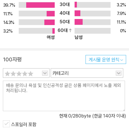
처받으면서 배우고, 좌절하면서 앞으로 나아가는 이야기다. 우리는
30대
3.2%
39.7%
성장 스토리, 곤경 속에서도 결국은 성취해내는 성공 스토리를 많이
40대
7.9%
11.1%
봐왔지만, 관객은 성장이나 성공 자체 또는 그것을 이루는 경로보다
50대
11.1%
14.3%
는 인물이 계속해서 상처를 입으면서도 어떻게 살아내느냐를 보고 싶
60대
0%
3.2%
을 것이다. 누군가의 대역으로 시작해 실패와 좌절의 연속인 신인을
여성
남성
거쳐, 정체되고 있다는 괴로움과 불안함으로 점철된 조연으로 성장하
면서 겪는 주인공의 심리적 조급함과 상실감, 방황과 성취감을 작품
은 그대로 전달하고 있다. 이 작품이 힘 있는 이유는 일본 여배우와 닮
100자평
게시물 운영 원칙
아 데뷔한 소설 속 황청처럼, 작가 등구운이 실제로 ‘전지현’을 닮아
그녀의 대역으로 데뷔했다는 점, 연기에 대한 갈증 때문에 유학길에
카테고리
올랐던 작가 자신의 경험이 바탕이 되었기 때문이다. ‘우리는 모두 내
인생의 주연이다’ ‘인생은 한 번도 사소한 적이 없었다’와 같이, 자신
의 좌절과 상처를 속삭이며 다시 일어날 수 있다고 조용히 위로한다.
매우 수동적이고 주변적으로 보이지만 자각으로 가득 찬 황청이 그랬
듯 포기하지 말고 선택해나가야 한다고. 배우와 작가의 차이는 무엇
현재
0
/280byte (한글 140자 이내)
일까. 배우는 글을 분석하고 캐릭터 자서전을 쓰며 관객을 앞에 두고
스포일러 포함