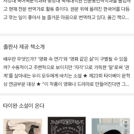
서강대 국어국문학과와 중앙대 국제대학원 전문통번역학과를 졸업하
시 마음 둘 곳 없는暫時無法安放的』 『처음엔 신기해 보이는 것들
고 현재 전문 번역가로 활동 중이다. 원문 위에 올려진 한국어를 다듬
最初看似新奇的東西』 『딸아이의 방女兒房』이 있고, 장편​소설
고 깎는 일이 좋아서 늘 즐거운 마음으로 번역하고 있다. 옮긴 책으로
『조연 여배우女二』로 제23회 타이베이 문학상 연금부문 대상을 수
는 『마윈이 말하다』 『혀끝으로 만나는 쓰촨의 골목식당』 등이 있다.
상했다.
출판사 제공 책소개
배우란 무엇인가? ‘영화 속 연기’와 ‘영화 같은 삶’이 구별될 수 있을
까? 수동적이고 주변적으로 보이지만 ‘자각’으로 가득한 ‘말’로써 ‘관
계’를 살아내는 우리 모두에게 바치는 소설 ★ 제23회 타이베이 문학
상 연금부문 대상 ★ “이 작품이 영화나 드라마로 만들어진다면 그
자체로 많은 배우 지망생에게 꿈의 도전이 될 것이다.” _ 타이완금마
장영화제 집행위원회 원톈샹聞天祥 글항아리 ‘묘보설림’ 시리즈의
타이완 소설이 온다
열아홉 번째 책으로 등구운의 장편소설 『조연 여배우女二』가 출간되
었다. 등구운은 타이완의 배우이자 연출가이면서 소설가다. 타이완
국립정치대학에서 한국어와 광고학을 전공한 그는 한국어에 대한 애