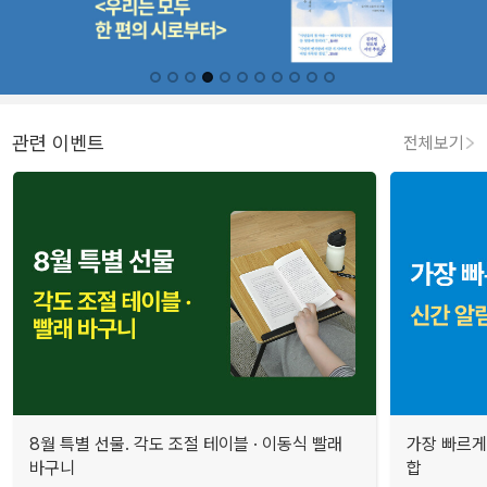
관련 이벤트
전체보기
8월 특별 선물. 각도 조절 테이블 · 이동식 빨래
가장 빠르게
바구니
합