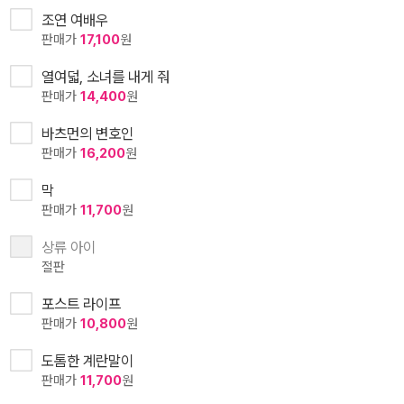
조연 여배우
판매가
17,100
원
열여덟, 소녀를 내게 줘
판매가
14,400
원
바츠먼의 변호인
판매가
16,200
원
막
판매가
11,700
원
상류 아이
절판
포스트 라이프
판매가
10,800
원
도톰한 계란말이
판매가
11,700
원