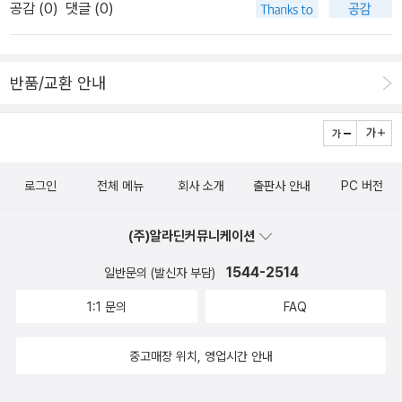
공감 (
0
)
댓글 (0)
밝히지 않겠다. 연기는 인류가 행위했던 가장 오랜 예술 장르. 그것이
어떻게 예술이 되는지 궁금하신 분은 읽어 보시면 좋겠다. 글도 잘 쓰
고, 가끔 등장하는 러브씬도 과하지 않다..
반품/교환 안내
로그인
전체 메뉴
회사 소개
출판사 안내
PC 버전
(주)알라딘커뮤니케이션
1544-2514
일반문의 (발신자 부담)
1:1 문의
FAQ
중고매장 위치, 영업시간 안내