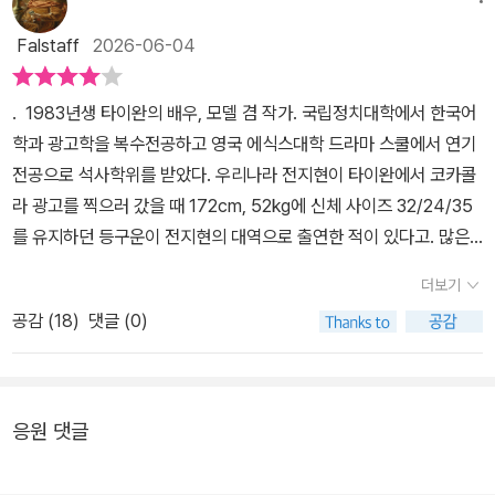
책에서 가상과 현실의 대비를 보여준다. 캐릭터를 구축하고, 자신을
찾아 스스로 개조하면서 결국은 깊은 철학적 사유를 만들어내는 걸
Falstaff
2026-06-04
바라보는 묘미가 있다. 가장 탁월하게도 작가는 드라마와 현실을 넘
나들면서도 자기 연민의 늪에 빠지지 않는다. 오히려 이러한 경험을
. 1983년생 타이완의 배우, 모델 겸 작가. 국립정치대학에서 한국어
무기로 한 유연함과 강인성으로 삶의 철학을 탐구하고 “영화와 같은
학과 광고학을 복수전공하고 영국 에식스대학 드라마 스쿨에서 연기
인생”을 예리한 시선으로 생생하게 그려낸다.
전공으로 석사학위를 받았다. 우리나라 전지현이 타이완에서 코카콜
라 광고를 찍으러 갔을 때 172cm, 52kg에 신체 사이즈 32/24/35
를 유지하던 등구운이 전지현의 대역으로 출연한 적이 있다고. 많은
연극, 드라마, 영화, 광고에 출연한 배우인데 내가 원래 연얘가 중계를
더보기
거의 듣지 않는 편이라 어느 정도 스타였는 지는 모르겠다. 하여간 한
공감 (
18
)
댓글 (0)
국어를 전공해서 그런지 자기 이름 鄧九雲도 타이완 발음 ‘덩주윈’
대산 우리 발음인 ‘등구운’으로 읽어달라고 스스로 부탁해서 작가 이
름을 박은 것이라 한다. 우리말 외에 타이완 사람이 자주 그렇듯이 만
다린어는 기본이고 법으로 국가언어 가운데 하나로 지정한 영어도 모
응원 댓글
국어 수준에 일본어도 우리말 정도는 할 줄 안다. 위키피디아에는 등
구운이 영국의 에식스대학 드라마 스쿨에서 연기 석사를 취득했다하