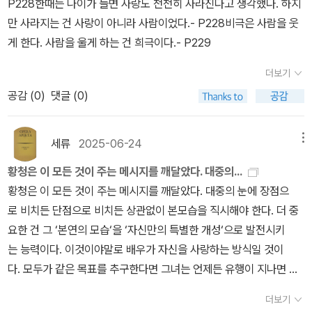
P228한때는 나이가 들면 사랑도 천천히 사라진다고 생각했다. 하지
라 엄마와의 관계는 어느 새 잊어버리고 그냥 린 선생이 황첸 언니의
은 ‘연기‘할 수 없다는 걸 실감했다. 유일한 방법은 캐릭터가 지금의
만 사라지는 건 사랑이 아니라 사람이었다.- P228비극은 사람을 웃
애인, 그것도 내게 맛있는 아이스크림을 잘 사주는 좋은 애인이며, 다
그녀처럼 자신의 감정을 ‘통제‘하려고 노력하는 것뿐이다. 이건 겉으
게 한다. 사람을 울게 하는 건 희극이다.- P229
만 너무 좁은 자동차를 가지고 다니는 게 좀 불만인 남자 이상이 아니
로 보여주는 연기를 훨씬 능가하는 것이었다.- P270
었다. 하여간 언니는 린 선생과 좋은 시간을 많이, 오래 보낸 모양이
더보기
다. 그러면 탈난다. 탈 났다. 황첸의 배 속에서 린의 씨톨이 알을 만나
공감 (
0
)
댓글 (0)
착상을 해버린 것. 린 선생은 할 말이 없어졌다. 그는 그냥 두고 볼 것
이다. 만일 아이를 낳는다면 황첸과 가정을 이루면 되는 거고, 그렇게
세류
2025-06-24
메뉴
만 되면 세상에 부러울 것이 없다. 아직 혼인 전이니 여성이 임신중단
애 관한 권리를 주장하면, 아이가 있는 돌싱남 입장에서 혼인 불가 통
황청은 이 모든 것이 주는 메시지를 깨달았다. 대중의...
보로 이해하고 임신중단을 막을 수 없다. 이후 성실하게 뒤처리와 계
황청은 이 모든 것이 주는 메시지를 깨달았다. 대중의 눈에 장점으
속 연인의 관계를 이어갈 수 있으면 그게 차선이다. 황첸은 어린 아이
로 비치든 단점으로 비치든 상관없이 본모습을 직시해야 한다. 더 중
를 좋아했다. 낳고 싶었다. 그래서 고민, 고민을 하다가 더 이상 엄마
요한 건 그 ‘본연의 모습‘을 ‘자신만의 특별한 개성‘으로 발전시키
모르게 연인관계를 이어갈 수 없다고 판단하여 엄마한테 린 아저씨의
는 능력이다. 이것이야말로 배우가 자신을 사랑하는 방식일 것이
아이를 가졌다고 말했고, 어머니는 또 한 번 배반을 당했다고 생각했
다. 모두가 같은 목표를 추구한다면 그녀는 언제든 유행이 지나면 버
는지 재단 가위를 가져와 황첸의 머리카락을 여기저기 싹둑싹둑 잘라
려질 수 있는 상품에 불과할 것이다.- P205황청은 모니카가 밀라
더보기
버렸다. 자기 방에 박혀 꼼짝도 하지 않던 황첸이 침대위에 모로 누워
의 허리를 감싸는 모습을 보며 경이로움을 느꼈다. 그녀의 눈은 어떻