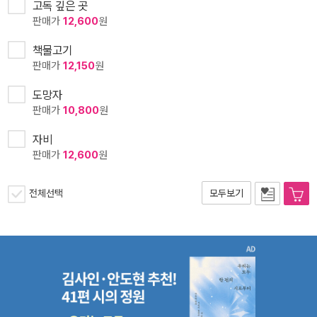
고독 깊은 곳
판매가
12,600
원
책물고기
판매가
12,150
원
도망자
판매가
10,800
원
자비
판매가
12,600
원
전체선택
모두보기