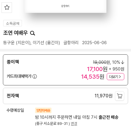
소득공제
조연 여배우
등구운
(지은이),
이기선
(옮긴이)
글항아리
2025-06-06
종이책
19,000
원,
10%
17,100
원
+ 950원
14,535
원
카드최대혜택가
더보기
전자책
11,970
원
수령예상일
양탄자배송
밤 10시까지 주문하면 내일 아침 7시
출근전 배송
(중구 서소문로 89-31 )
변경