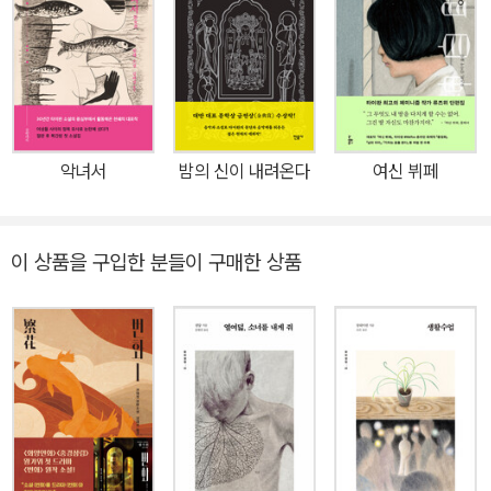
정이 깊어 자신의 이름을 현지 발음인 ‘덩주윈’이 아니라 한국 발음
‘등구운’으로 표기해줄 것을 요청하기도 했다. 이번에 소개되는 『조연
여배우』는 권위 있는 제23회 타이베이 문학상 대상을 수상한 작가의
최근작이자, 배우로서의 삶을 고찰한 자전적 소설이다. 주인공 황청
黃澄은 일본 여배우와 닮았다는 이유로 우연히 연기에 발을 들인다.
대역으로 시작한 그녀의 연기 인생은 좌절과 기다림의 연속인 신인
악녀서
밤의 신이 내려온다
여신 뷔페
시절, 배움을 찾아 떠난 유학 시절, 또다시 불안과 끊임없는 평가로 이
어지는 조연 시절로 조금씩 나아간다. 기다림의 고통 속에서 그녀는
아무리 작은 역할이라도 배우의 특별한 이야기에 귀를 기울여야 하
이 상품을 구입한 분들이 구매한 상품
며, 그 작은 역할의 배우가 주인공인 다른 이야기도 있을 것이라고 믿
는다. 소설 전반에 걸친 주연과 조연의 구분은 그녀의 가족 안에서도
이어진다. 가족 안에서의 주연은 절대로 넘어설 수 없을 것 같은 완벽
한 존재인 언니 황첸黃茜이다. 황청보다 열두 살 많은 황첸은 그녀의
언니이자 보호자이며 롤모델이다. 황청은 결코 황첸을 뛰어넘을 수
없다. 그녀가 연기를 하게 된 것도 먼저 시작한 언니 때문이고, 무엇이
되고 싶냐는 질문에는 ‘황첸’이 되고 싶다고 말한다. 황청은 자신이 가