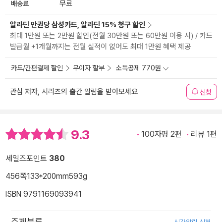
배송료
무료
알라딘 만권당 삼성카드, 알라딘 15% 청구 할인
최대 1만원 또는 2만원 할인(전월 30만원 또는 60만원 이용 시) / 카드
발급월 +1개월까지는 전월 실적이 없어도 최대 1만원 혜택 제공
카드/간편결제 할인
무이자 할부
소득공제 770원
관심 저자, 시리즈의 출간 알림을 받아보세요
신청
9.3
100자평 2편
리뷰 1편
세일즈포인트
380
456쪽
133*200mm
593g
ISBN 9791169093941
주제분류
신간알림 신청