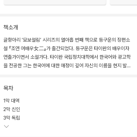
책소개
글항아리 ‘묘보설림’ 시리즈의 열아홉 번째 책으로 등구운의 장편소
설 『조연 여배우女二』가 출간되었다. 등구운은 타이완의 배우이자
연출가이면서 소설가다. 타이완 국립정치대학에서 한국어와 광고학
을 전공한 그는 한국어에 대한 애정이 깊어 자신의 이름을 현지 발음
인 ‘덩주윈’이 아니라 한국 발음 ‘등구운’으로 표기해줄 것을 요청하기
도 했다. 이번에 소개되는 『조연 여배우』는 권위 있는 제23회 타이베
목차
이 문학상 대상을 수상한 작가의 최근작이자, 배우로서의 삶을 고찰
한 자전적 소설이다.
1막 대역
2막 신인
3막 독립