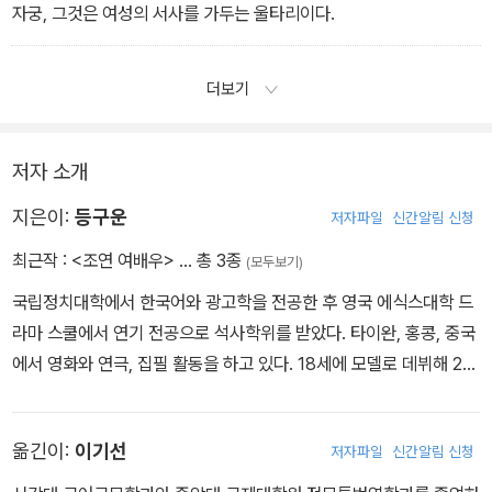
자궁, 그것은 여성의 서사를 가두는 울타리이다.
더보기
저자 소개
지은이:
등구운
저자파일
신간알림 신청
최근작 :
<조연 여배우>
… 총 3종
(모두보기)
국립정치대학에서 한국어와 광고학을 전공한 후 영국 에식스대학 드
라마 스쿨에서 연기 전공으로 석사학위를 받았다. 타이완, 홍콩, 중국
에서 영화와 연극, 집필 활동을 하고 있다. 18세에 모델로 데뷔해 20
세부터 연기를 시작했고, 30세에 집필과 공연기획으로 활동 범위를
넓혔다. 『소설집회小說集會』 시리즈를 출간하며 이야기 언어의 다
옮긴이:
이기선
저자파일
신간알림 신청
양성을 지속해서 탐구하고 있다. 저서로는 산문집 『나의 배우 일기我
的演員日記』, 단편소설집 『춤추러 걸어가기用走的去跳舞』 『잠