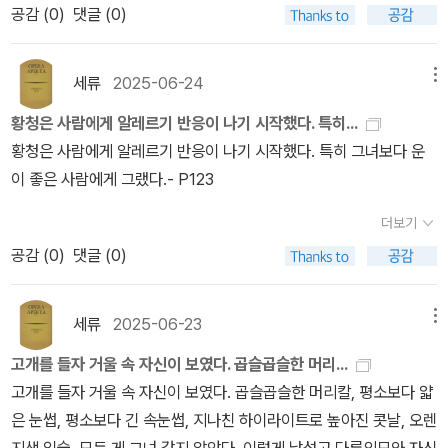
공감 (
0
)
댓글 (0)
물끄러미 동생 황청을 보더니 너도 잘라줄까? 했고, 황청이 자기만
게 상대의 눈을 찾아냈을까? 그녀의 손이 상대의 몸에 닿을 때 상대
긴 머리를 하고 있는 것도 좀 이상해 그러라고 했다. 그래서 황첸이 황
는 또 어떻게 그 손을 맞잡을 수 있었을까? 마치 저마다 영혼이 있
청의 머리카락을 싹둑 잘라버렸는데, 이게 임신중절을 하기 전인지
는 몸의 각 부분이 주인이 사랑에 빠진 순간 깨어나 서로를 알아보듯
세류
2025-06-24
메뉴
한 뒤인지는 기억나지 않는다. 이 일 이후에 황첸은 엄마한테 질려 보
이 말이다.생각에 잠긴 황청은 확실히 취한 듯했다. 그녀는 밀라가 끓
황청은 사람에게 알레르기 반응이 나기 시작했다. 특히...
따리를 싸 독립해 원룸으로 나가버린다. 우리의 주인공 황청은 대역
여준 캐모마일 차를 마신 후 이런 생각들을 모두 잊어버렸다. 동성 연
황청은 사람에게 알레르기 반응이 나기 시작했다. 특히 그녀보다 운
배우를 끝내고 소극장 연극 <불면증> 오디션에 참가, 섬세하고 신비
인이 이성 연인과 다른 점은 누가 누구를 돌보는지 구분할 수 없다
이 좋은 사람에게 그랬다.- P123
로우면서 상상력을 자극하는 이미지를 원한다는 극단의 요구에 부응
는 데있다. 두 사람은 서로에게 차를 끓여주고 무거운 것을 들어준
하여 합격한다. 세 명의 여주인공 사이에서 알게 모르게, ‘불순한 친한
다. 상대가 울고 있으면 함께 울어줄 것이다. 두 사람은 사랑을 통
더보기
척’ 속의 비틀림과 경쟁이 불타올랐고, 그렇게 연습을 해 드디어 초연
해 무력함을 나누는 동반자였다.- P207
공감 (
0
)
댓글 (0)
의 막이 올라갔을 때, 관객석의 관객 절반 이상이 황첸 언니의 학교 연
극반 동기들이었다. 황청은 친구도 초대하지 않았다. 친구들이 오지
세류
2025-06-23
메뉴
않을까봐. 원래 성격이 이렇다. 첫 공연이 끝나자 평소 황청과 황청의
연기를 시답지 않게 보던 단장조차 “오늘은 황청의 무대였어.”라고
고개를 들자 거울 속 자신이 보였다. 곱슬곱슬한 머리...
촌평을 했을 정도의 성공. 황첸도 무대 위의 동생을 보니 내면에서 뭔
고개를 들자 거울 속 자신이 보였다. 곱슬곱슬한 머리칼, 평소보다 얇
가 넓게 퍼져 나가는 듯한 모습이었고, 이제는 동생의 삶에 개입할 자
은 눈썹, 평소보다 긴 속눈썹, 지나친 하이라이트로 높아진 콧날, 오렌
격도 이유도 없다는 느낌이 들었다. 그저 관객으로 존재하기만 하면
지색 입술, 모든 게 그녀 같지 않았다. 이렇게 낯설고 다른외모와 자신