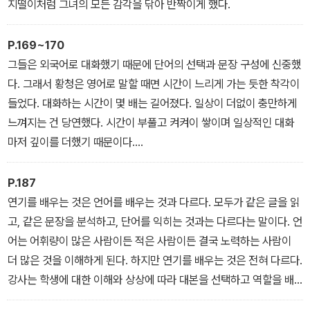
지떨이처럼 그녀의 모든 감각을 닦아 반짝이게 했다.
P.169~170
그들은 외국어로 대화했기 때문에 단어의 선택과 문장 구성에 신중했
다. 그래서 황청은 영어로 말할 때면 시간이 느리게 가는 듯한 착각이
들었다. 대화하는 시간이 몇 배는 길어졌다. 일상이 더없이 충만하게
느껴지는 건 당연했다. 시간이 부풀고 켜켜이 쌓이며 일상적인 대화
마저 깊이를 더했기 때문이다.
쥘리에트 비노슈가 전문 무용수만 못한 건 당연했다. 다리는 유연하
게 높이 올리지 못했고, 무게중심을 옮길 때는 넘어질까 걱정될 정도
P.187
였다. 하지만 유명 여배우가 자신의 결점이 노출될 수도 있는 공연에
연기를 배우는 것은 언어를 배우는 것과 다르다. 모두가 같은 글을 읽
도전한 것은 하늘을 보여주는 것과 같았다. 짙고 옅은 파란색이 있고,
고, 같은 문장을 분석하고, 단어를 익히는 것과는 다르다는 말이다. 언
흐렸다 맑았다 하는 회색도 있으며 맑았다가 비가 내리기도 하는 그
어는 어휘량이 많은 사람이든 적은 사람이든 결국 노력하는 사람이
런 하늘 말이다. 이것만으로도 황청은 알 수 있었다. 배우가 되려면,
더 많은 것을 이해하게 된다. 하지만 연기를 배우는 것은 전혀 다르다.
미래에 대한 두려움과 불안으로 시간을 낭비하는 걸 당장 멈춰야 한
강사는 학생에 대한 이해와 상상에 따라 대본을 선택하고 역할을 배
다는 것을.
정한다. 왜 원하는 배역을 직접 선택하게 하지 않는 걸까?