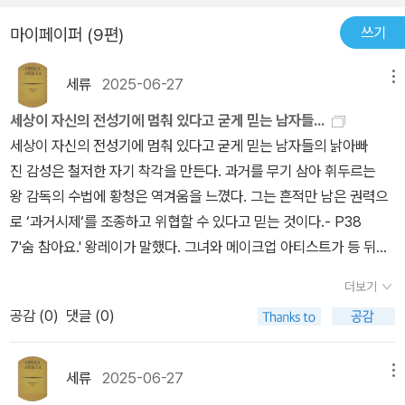
고, 중국의 바이두 백과는 영국의 이스트 15 연기학교를 졸업했다고
쓰기
마이페이퍼 (9편)
하는데, 이스트 15가 에식스 대학에 포함되어 있는 기구인지는 모르
겠다. 하여간 영국에서 학위를 따 왔음에도 타이완으로 돌아오니 작
세류
2025-06-27
메뉴
업도 들어오지 않고, 기껏 얻어걸린 드라마에 출연중 사고가 나 스태
프 한 명이 죽는 바람에 촬영 중단이 되어버린 일화가 나온다. 이것도
세상이 자신의 전성기에 멈춰 있다고 굳게 믿는 남자들...
아마 픽션이겠지. 위키피디아 등구운 페이지에는 “이 항목에는 인생
세상이 자신의 전성기에 멈춰 있다고 굳게 믿는 남자들의 낡아빠
경험에 대한 정보가 부족합니다. 기사에 대한 정보를 확장해주세
진 감성은 철저한 자기 착각을 만든다. 과거를 무기 삼아 휘두르는
요.”라는 당부의 말이 적혀있다. 젊은 작가들이 자기 사생활을 드러내
왕 감독의 수법에 황청은 역겨움을 느꼈다. 그는 흔적만 남은 권력으
지 않는 경향이 있는데 하물며 여배우는 더 하겠지. 그것도 인기 관리
로 ‘과거시제‘를 조종하고 위협할 수 있다고 믿는 것이다.- P38
의 전략일 수 있으니 더는 모른 척하자. 두 자매. 황청黃澄과 황첸黃
7'숨 참아요.' 왕레이가 말했다. 그녀와 메이크업 아티스트가 등 뒤
茜. 띠동갑이다. 165cm, 56kg의 외양을 자랑하는 미인 동생 황청
의 지퍼를 올리자 황청의 가슴 사이로 은근한 골이 만들어졌다. 그것
더보기
은 자기보다 더 잘생긴 것 같은 나이 차 많이 나는 언니 황첸한테 업혀
은 여성의 몸에 새기는 인위적인 주름이었다. 타인의 욕망과 자신과
공감 (
0
)
댓글 (0)
자랐다. 말이 그렇다는 거다. 그렇게 언니 겸 이모 겸 엄마 노릇도 해
의 타협 사이에서 무심한 듯 연출된.- P404황청은 이렇게 선명한 빨
가며 살았다. 집안에 네 가족이 찍은 사진이 있다. 엄마, 황청을 안은
간색을 소화할 수 있으리라고는 생각하지 못했다. 빨간색은 언제
황첸, 아빠 순으로 앉아서 찍은 사진에서 엄마는 왼쪽, 아빠는 오른쪽,
나 황첸을 떠올리게 했다. 그때 그 커다란 결혼사진 속 황첸은 온통 빨
세류
2025-06-27
메뉴
황첸은 아래쪽에 눈을 두고, 카메라 렌즈를 똑바로 바라보는 건 황청
간색이었으니까. 거울 속의 자신은 공격성이 없는 기묘한 매력을 풍