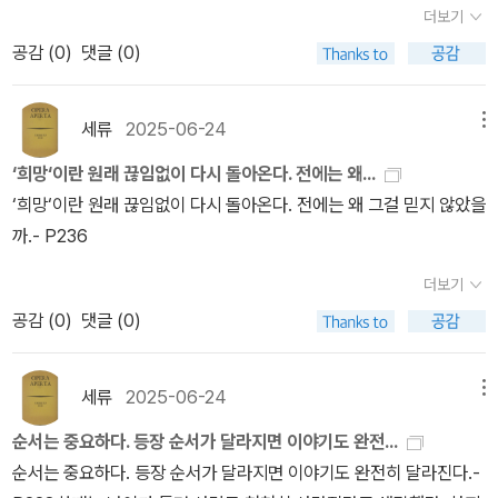
더보기
내는 것이 덜 때리고 덜 맞는 일이다 싶어 마구마구 후려쳤지만 감독
을 설득해주기를 바랐는지 모른다. 아니면 회사가 강압적으로 그녀에
이 컷을 외칠 때마다 얼굴이 부은 남자가 서둘러 냉찜질을 하면서도
공감 (
0
)
댓글 (0)
게 배역을 맡게 해서 자신은 선택의 여지가 없었음을 연출하고 싶었
황청을 향해, 손바닥이 아프지는 않았느냐고, 이렇게 묻는 것이 인상
는지 모른다. 그녀가 배역을 거절하고 싶어한다는 걸 누가 믿을 것인
적이었다. 이름도 모르는 남자가. 물론 이 남자는 작품의 뒤쪽으로 가
가. 사실 그녀 자신도 믿지 않았다.- P244삶이란 어쩌면 즐거운 기
세류
2025-06-24
메뉴
면 이제 이름을 날리는 유명 배우가 되어 황청과 커플을 이루어 드라
억 위에 또 다른 기억을 쌓아 올리는 건지 모른다. 하지만 실제 삶
‘희망‘이란 원래 끊임없이 다시 돌아온다. 전에는 왜...
마를 찍게 되는데, 드라마에서 두 명 다 커플 배역을 너무 자연스럽게
은 그리 간단하지 않다. 생명은 언제나 새로운 희망을 맞이하고 그 희
‘희망‘이란 원래 끊임없이 다시 돌아온다. 전에는 왜 그걸 믿지 않았을
연기해, 진짜 커플로 소문, 스캔들이 나 그걸 은근히 즐기는 가짜 연인
망이 깨지지 않기를 바라야 한다.- P247황청은 계속해서 자신만
까.- P236
으로 지내기도 한다. 아빠를 쫓아버린 엄마는 두 딸과 조용히 살고 있
의 ‘중심‘을 찾고 있었다. 모든 움직임의 중심축이 되고, 결국에는 돌
었다. 그러다가 아는 사람이 애하고 혼자 사는 사람끼리 만나 가정으
아갈 수 있는 그 지점을. 자신을 지탱해줄 ‘중심점‘이 나타났다고 느
더보기
로 이루어 볼 생각이 없느냐면서 한 남자를 만나보라고 권유했다. 린
낄 때마다 얼마 지나지 않아 그것은 흔들리거나 심지어 그녀를 등지
공감 (
0
)
댓글 (0)
선생. 엄마가 만나보니 큰 키에 섬세하고 자상한데다가 믿음직 한 것
고 사라졌다. 앞으로 나아가 붙잡으려 하고, 소유하려 하면 모든 에너
이 마음에 딱 들었다. 하지만 린 선생이 세 모녀가 사는 집에 와서 보
지를 소진한 뒤에 의심이 피어났다. 그 ‘중심점‘에 대해서든, 자신
니까 엄마가 아니라 첫째 딸 황첸이 마음을 아프도록 폭 찔러버린 거
세류
2025-06-24
메뉴
의 판단에 대해서든 그것은 영원히 도달할 수 없으면서도 그녀를 끊
였다. 그리하여 린 선생은 황첸에게 잘 해주었는데 그것이 점점 커져
임없이 전진하게 만드는 ‘이상‘이었다. 때로는 사람이었고, 따로는 삶
순서는 중요하다. 등장 순서가 달라지면 이야기도 완전...
둘은 연인으로 발전해버렸다. 황첸은 린 선생을 만날 때, 자주 동생
과 일이었으며, 때로는 그 모든 것을 아우르는 전체였다.- P260인간
순서는 중요하다. 등장 순서가 달라지면 이야기도 완전히 달라진다.-
황청과 함께 외출했다. 황청의 나이가 아직 사리분별을 하지 못할 때
의 내면은 외부로 표줄되는 것보다 항상 크기 마련이다. 그녀는 감정