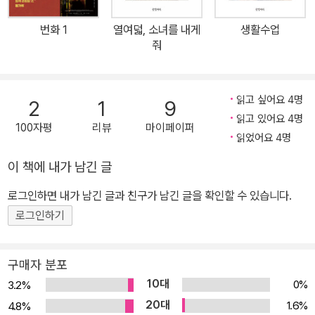
족 안에서 누구도 부정할 수 없는 조연이라는 사실을 고통스럽게 받
아들이지만, 황첸은 자신에게는 없는 재능을 가진 동생에게 무한한
번화 1
열여덟, 소녀를 내게
생활수업
가능성이 있음을 알아차린다. 성인이 되어 사회로 나온 황청은 감독
줘
과의 관계, 남자친구와의 관계에서도 조연의 자리에 선다. 그러나 황
청은 권력관계에 의해 어쩔 수 없이 한 선택도 스스로 한 것이라 믿으
며 자신의 위치, 자신이 진정으로 가진 것은 무엇이고 포기해야 할 것
읽고 싶어요 4명
2
1
9
은 무엇인지 끊임없이 탐구한다. 사회에 막 발을 디딘 스무 살부터 조
읽고 있어요 4명
100자평
리뷰
마이페이퍼
연으로 자리 잡은 마흔 살이 될 때까지 대역과 신인, 조연을 거치며 어
읽었어요 4명
리석고, 서툴고, 미숙했던 그녀는 끊임없이 넘어지고 상처받고 상실
이 책에 내가 남긴 글
감을 느끼지만 소설 말미에 이르러 그녀에게는 결코 도달할 수 없어
로그인하면 내가 남긴 글과 친구가 남긴 글을 확인할 수 있습니다.
도 자신을 나아가게 하는 이상이 있음을 깨닫고 수천 가지로 해석될
로그인하기
수 있는 운명을 살아가기로 한다. 이 소설은 거절이 두려워 생일에 반
친구들을 초대도 하지 못했던 소녀가 성인이 되자마자 대역 배우로
데뷔해 20여 년간의 시련과 성장을 거치며 배우가 되어가는 이야기
구매자 분포
다. 동시에 이 소설은 누구나 궁금해하는 주연이 아닌 아무도 관심 가
10대
0%
3.2%
져주지 않는 조연 같은 평범한 여성이 사회와 가정, 일과 사랑에서 상
20대
1.6%
4.8%