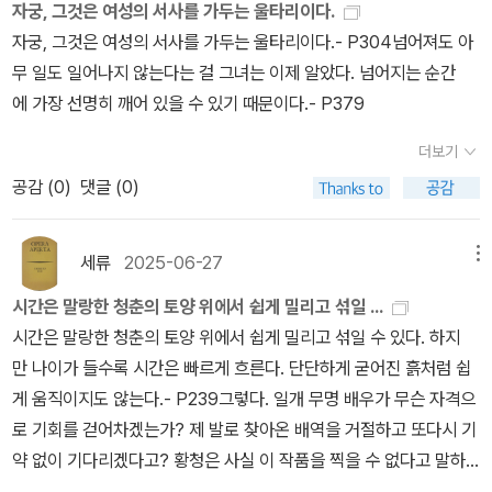
자궁, 그것은 여성의 서사를 가두는 울타리이다.
밖에 없었다. 아버지는 황청이 여섯 살 때 사라졌다. 엄마 입에서는 한
기고 있었다. 가시가 뽑힌 붉은 장미처럼, 변형된 붉은 꽃처럼.- P40
자궁, 그것은 여성의 서사를 가두는 울타리이다.- P304넘어져도 아
번도 아버지 이야기를 듣지 못했고, 언니한테는 십년 이상이 훌쩍 지
4정상에 선 등산가가 된 자신이 살면서 지나온 어두운 죽음의 골짜기
무 일도 일어나지 않는다는 걸 그녀는 이제 알았다. 넘어지는 순간
나간 후에, 그 인간이 술을 엄청 퍼마셨으며, 집을 나간 이후에도 자기
를 돌아보는 상상을 해보았다. 가슴 한편이 미세하게 떨려왔다. 끊임
에 가장 선명히 깨어 있을 수 있기 때문이다.- P379
한테만 몰래 와서 돈을 얻어가고는 했단다. 황청이 본인은 그리 예쁘
없는 실패를 겪어야만 이곳에 도달할 수 있었다는 것을 그녀는 알
다고 생각해본 적이 없는데, 입술이 좀 짝짝이처럼 생긴 바람에, 대학
고 있었다. 많은 것을 잃었고 동시에 얻었다. 두 가지를 비교할 수
더보기
시절에 일본배우 OO을 닮았다는 이야기가 소문이 나서, 그 소문을
는 없다.- P406
공감 (
0
)
댓글 (0)
들은 방송국에서 찍어간 적이 있었다. 몇 주 후에 일본 배우가 광고 촬
영차 타이안을 방문했을 때 조명을 맟추어 볼 대역을 요구하여 22시
세류
2025-06-27
메뉴
간 동안 8천 위안을 받기로 하고 대역을 맡았다. 커피숍 한 달 알바비
를 하루에 받을 수 있는데 안 할 이유가 없지 싶어서. 그러네 내리쬐는
시간은 말랑한 청춘의 토양 위에서 쉽게 밀리고 섞일 ...
태양 아래서 손만 나올 대역배우 자격으로 황청이 남자 배우의 뺨을
시간은 말랑한 청춘의 토양 위에서 쉽게 밀리고 섞일 수 있다. 하지
때리는 장면을 찍어야 했다. 한 번도 본 적 없는 남자의 왼쪽 뺨을 오
만 나이가 들수록 시간은 빠르게 흐른다. 단단하게 굳어진 흙처럼 쉽
른손으로 후려 갈리니 미안하기도 하고, 얼마나 아플까 싶기도 해서,
게 움직이지도 않는다.- P239그렇다. 일개 무명 배우가 무슨 자격으
아프지 않으세요, 얼마나 아프세요, 막 이런 말을 해야 했는데, 남자배
로 기회를 걷어차겠는가? 제 발로 찾아온 배역을 거절하고 또다시 기
우는 그 역시 조그마한 소리로 괜찮습니다. 더 실감나게 세게 때리셔
약 없이 기다리겠다고? 황청은 사실 이 작품을 찍을 수 없다고 말하
도 됩니다. 그래서 다시 촬영을 시작했을 때는 정말 실감나게, 빨리 끝
러 온 것이 아니라 자신이 배역을 받아들이지 않을 수 없게 화가 자신