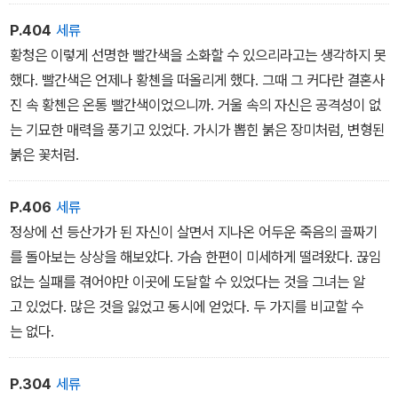
P.404
세류
황청은 이렇게 선명한 빨간색을 소화할 수 있으리라고는 생각하지 못
했다. 빨간색은 언제나 황첸을 떠올리게 했다. 그때 그 커다란 결혼사
진 속 황첸은 온통 빨간색이었으니까. 거울 속의 자신은 공격성이 없
는 기묘한 매력을 풍기고 있었다. 가시가 뽑힌 붉은 장미처럼, 변형된
붉은 꽃처럼.
P.406
세류
정상에 선 등산가가 된 자신이 살면서 지나온 어두운 죽음의 골짜기
를 돌아보는 상상을 해보았다. 가슴 한편이 미세하게 떨려왔다. 끊임
없는 실패를 겪어야만 이곳에 도달할 수 있었다는 것을 그녀는 알
고 있었다. 많은 것을 잃었고 동시에 얻었다. 두 가지를 비교할 수
는 없다.
P.304
세류