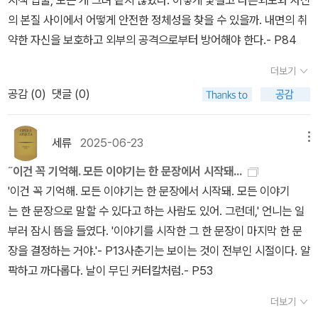
되리라고. 근데 그게 쉬워? 12살 차이나는 동생, 그것도 어려서부터
의 본질 사이에서 어떻게 안전한 정체성을 찾을 수 있을까. 내면의 취
자기한테 기대고 어리광도 부리고, 그러던 아이한테. 이 무렵 황첸은
약한 자신을 보호하고 외부의 공격으로부터 방어해야 한다.- P84
‘캉’이란 새로운 남자를 사랑하기 시작해, 작품이 진행될수록 결혼하
고, 인공수정을 통해 아이를 낳으려고 애도 쓰고, 한 여자 아이를 입양
더보기
한 후 캉의 시민권이 있는 미국에 가서 살다가 다시 타이완으로 돌아
공감 (
0
)
댓글 (0)
온다. 이후 황청이 미인대회 2등상을 타고, 타이완에서 제일 유명한
기획사에 들어가 영화 조역을 따지만 대가로 영화감독의 손을 타게
세류
2025-06-23
메뉴
된다. 당연히 황청만 모르는 지저분한 소문도 다 났겠지. 그리하여 결
˝이건 꼭 기억해. 모든 이야기는 한 문장에서 시작돼...
정한 것이 연기력을 확장하기 위해 연극의 본거지, 셰익스피어의 고
'이건 꼭 기억해. 모든 이야기는 한 문장에서 시작돼. 모든 이야기
장 영국으로 유학을 떠나는 거였다. 이게 등구운의 이력과 매치되는
는 한 문장으로 말할 수 있다고 하는 사람도 있어. 그런데,' 언니는 일
부분이다. 여태 히트작 하나 없는 등구운이 무슨 돈으로 영국유학?
부러 잠시 뜸을 들였다. '이야기를 시작한 그 한 문장이 마지막 한 문
엄마 같은 언니 황첸과 부처님 가운데 토막 같은 부자 형부 캉이 뒤에
장을 결정하는 거야.'- P13사춘기는 보이는 것이 전부인 시절이다. 얄
서 팍팍 지원을 해준 덕분이다. 아, 나도 소싯적에 이런 누나, 매형 있
팍하고 까다롭다. 날이 무딘 커터칼처럼.- P53
었으면. 영국에서 돌아온 황청. 이제 남은 건 황청이 스타, 아니면 적
어도 상당한 수준의 작품의 배역을 한 번 멋있게 연기해보는 일. 그리
더보기
고 가능하다면 연애에서도 성공을 해야겠지. 그렇게 될지 안 될지는