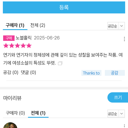
연기하는 사람이다. 반면 작가는 혼자서 독자를 상상하며 쓰는 사람
등록
이다. 등구운의 문장은 그래서 ‘자기와의 대화’처럼 느껴질 때가 많다.
이 소설의 빼어난 묘사와 우아한 은유는 이런 자기와의 대화의 산물
이다. 내가 나에게 이런 표현이 좋은지, 맞는지, 합당한지, 적절한지
구매자 (1)
전체 (2)
묻고 있는 것 같다. 그렇게 성장해나가면서 배우인 작가는 수많은 감
노블홀릭
2025-06-26
각과 감정을 깊이 있고 세밀하게 묘사해낸다. 작품을 심사한 문학상
메뉴
심사위원은 “기교 또한 감탄을 금할 수 없다”고 말한다. 작품의 전반
연기와 연기자의 정체성에 관해 깊이 있는 성찰을 보여주는 작품. 여
부에서는 중요한 사건과 반전을 드러내지 않다가 후반부에서 거슬러
기에 여성소설의 특성도 뚜렷.
올라가는 방식으로 독자에게 신선한 충격을 안겨주기 때문이다. 정밀
하고 성숙한 연기의식은 ‘조연’과 ‘배우’라는 단어가 결코 들러리가 될
공감 (
0
)
댓글 (0)
수 없다는 걸 독자로 하여금 인정하게 만들어준다. 작가는 캐릭터를
묘사할 때 관객의 시선을 정확히 인식해 캐릭터의 성격과 이미지를
분명하게 그려낸다. “타이완 소설에서 부족한 이러한 부분에 대한 분
쓰기
마이리뷰
명한 해결안을 찾은 것 같다”는 심사평도 있다. 이 책은 극장, 연극,
공연을 이야기하면서 동시에 사회에 대해서도 말하고 있다. 사회도
구매자 (0)
전체 (1)
연극이 펼쳐지고 있는 일종의 극장이기 때문이다. 양자 간의 호응은
메뉴