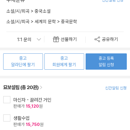
소설/시/희곡
>
중국소설
소설/시/희곡
>
세계의 문학
>
중국문학
선물하기
공유하기
중고
중고
중고 등록
알라딘에 팔기
회원에게 팔기
알림 신청
묘보설림 (총 20권)
신간알림 신청
마신자 - 끌려간 거인
판매가
15,120
원
생활수업
판매가
15,750
원