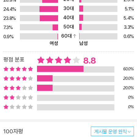
들의 대모험!대륙에서 가장 강력한 군대라는 영광이 무색하게 잿더미
30대
5.1%
24.4%
가 된 바스지아스 군사학교. 나바르 드래곤 라이더들과 아레티아 드
40대
5.4%
23.8%
래곤 라이더들의 극적인 협상으로 베닌과의 전쟁은 무수한 희생자와
50대
3.3%
7.3%
색색의 드래곤들 무덤만을 남긴 채 간신히 막을 내렸다. 그러나 누구
60대
0.6%
0.9%
도 온전히 기뻐하지도, 안심할 수도 없다. 그들의 어깨를 짓누르는 무
여성
남성
거운 진실은, 어제의 전쟁은 오직 파멸이 예고된 대전쟁의 서막일 뿐
이라는 사실. 이제 저 성 밖은 물론이고, 바스지아스도 안전하지 않다.
8.8
평점 분포
어디에나 숨어 있는 베닌의 감시와 공격을 피해야 한다.유일한 방법
60.0%
이라 믿었던 보호막은 위태롭게 불완전하고, 아군도 믿을 수 없는 절
20.0%
체절명의 위급 상황. 더 이상 상실에 좌절하고 슬픔을 애도할 시간이
20.0%
없다. ‘은빛 머리칼’의 바이올렛 소른게일은 더 강한 힘, 더 강력한 군
대가 필요하다. 그리고 완벽한 진실까지도. 소중한 드래곤과 가족, 친
0%
구, 집을 구하기 위해, 그리고 금기에 손을 댄 제이든을 남몰래 치료하
0%
기 위해, 바이올렛과 그녀의 드래곤들은 불타고 생명이 고갈된 땅을
넘어 함께 베닌에 대적할 동맹국을 찾아 나서는데…. 과연 바이올렛은
100자평
게시물 운영 원칙
새로운 희망을 발견할 수 있을까?《오닉스 스톰 1》은 “책장을 덮고 며