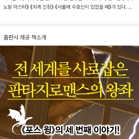
기록을 세우며 판타지 소설계의 ‘새 왕좌’로 자리매김했다. 엠피리언
노말 마스터》 《외계 신장》 《서울에 수호신이 있었을 때》가 있다. 닐
시리즈의 후속작 《아이언 플레임》, 《오닉스 스톰》은 출간 전 예약 판
셔스터먼, 레베카 야로스, 어슐러 K. 르 귄, 옥타비아 버틀러, 조지 R.
매로만 아마존 종합 1위를 차지했으며, 미국·영국에서 단기간에 가장
R. 마틴 등의 작품을 옮겼다.
많이 팔린 책으로 신기록을 세웠다. 저자는 여섯 아이의 어머니로, 막
내딸을 입양한 뒤 2019년 남편과 설립한 비영리단체 ‘원 옥토버’를
출판사 제공 책소개
통해 위탁 아이들을 돕고 있다. RebeccaYarros.com