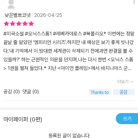
도 잘 되는 것도 있었다. 소설이지만 세계관이 넓어지고 정치적 이해
메뉴
는 장면도 보이고 여기에 마법이 미치지 않는 장소에서 서로가 느끼
관계에 따른 외교전략에 대해서 고민을 하게되는 부분도 있었고, 사
는 마법에 대한 중요성들이 보인 장면들은 필히 사용해야 될 장소에
낮은별뽀코넛
2026-04-25
회생활과 다층적인 관계에 대해서도 고민해볼 수 있어서 단순한 로맨
서 사용할 수없다는 안타까움과 함께 힘을 합쳐 어려움을 극복하는
스판타지 소설이 아닌 복합적인 감정을 고민해 볼 수 있다는 것이 로
과정들이 한 편의 검투사들을 떠올리게도 한다.작고 왜소한 체격이지
#미국소설 #오닉스스톰1 #레베카야로스 #북폴리오* 이번에는 정말
맨스판타지 시리즈 엠피리언의 강점이라고 생각한다. 로맨스판타지
만 그 누구보다도 강인함을 갖춘 여전사 바이올렛, 그녀는 과연 사랑
끝날 줄 알았던 '엠피리언 시리즈'.하지만 내 예상은 보기 좋게 빗나갔
시리즈 엠피리언의 결말을 볼 수 있는 오닉스스톰 2권도 기대되는
과 평화를 모두 쟁취할 수 있을 것인지 2편에 대한 내용이 궁금해진
다.'내 기억에서 이 방대한 세계관이 삭제되기 전에과연 완결을 볼 수
중.
다.
있을까?' 하는 근원적인 의문을 던지며,나는 다시 한번 <오닉스 스톰
> 1권을 펼쳐 들었다.* 지난 <아이언 플레임>에서 바지니아스 군사
학교를지켜낸 바이올렛과 제이든.하지만 승리의 대가는 가혹했다.바
더보기
이올렛은 어머니를 잃었고,제이든은 베닌에 의해 영혼을 잃을지도모
공감 (
0
)
댓글 (0)
르는 위태로운 경계에 서게 됐다.* 특히 보호막이 없는 곳에서 제이
든은 특히 위험했고, 그의 드래곤 '스게일'이뿜어내는 분노는 통제하
기 어려운 수준에 이르렀다.바이올렛을 향한 갈망이 깊어질수록,그녀
쓰기
마이페이퍼 (0편)
를 다치게 하지 않으려는 제이든의 절한 자기 통제는역설적으로 그의
영혼을 갉아먹기 시작한다.주변의 불신 속에서도 '그는 결코 나를 해
등록된 글이 없습니다
치지 않는다'는바이올렛의 굳건한 믿음만이 이 위태로운 관계를 지탱