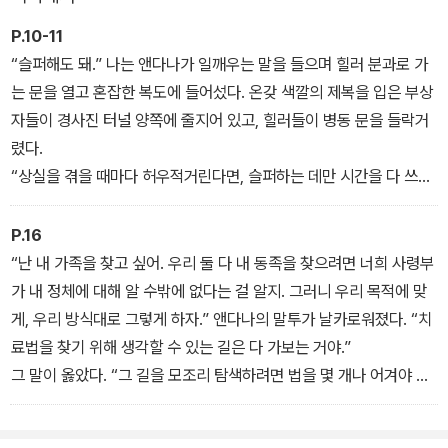
제 저 성 밖은 물론이고, 바스지아스도 안전하지 않다. 어디에나 숨어
있는 베닌의 감시와 공격을 피해야 한다.
P.10-11
“슬퍼해도 돼.” 나는 앤다나가 일깨우는 말을 들으며 힐러 분과로 가
유일한 방법이라 믿었던 보호막은 위태롭게 불완전하고, 아군도 믿을
는 문을 열고 혼잡한 복도에 들어섰다. 온갖 색깔의 제복을 입은 부상
수 없는 절체절명의 위급 상황. 더 이상 상실에 좌절하고 슬픔을 애도
자들이 경사진 터널 양쪽에 줄지어 있고, 힐러들이 병동 문을 들락거
할 시간이 없다. ‘은빛 머리칼’의 바이올렛 소른게일은 더 강한 힘, 더
렸다.
강력한 군대가 필요하다. 그리고 완벽한 진실까지도. 소중한 드래곤
“상실을 겪을 때마다 허우적거린다면, 슬퍼하는 데만 시간을 다 쓰고
과 가족, 친구, 집을 구하기 위해, 그리고 금기에 손을 댄 제이든을 남
말 거야.” 지난 18개월간 잘 배운 교훈이다. 술에 취한 게 확실한 보병
몰래 치료하기 위해, 바이올렛과 그녀의 드래곤들은 불타고 생명이
생도들 옆을 지나친 나는 흐릿한 어둠의 기운을 찾으면서 의무실의
P.16
고갈된 땅을 넘어 함께 베닌에 대적할 동맹국을 찾아 나서는데…. 과
연장이 되어버린 복도를 가로질렀다. 이 구역은 아무 피해를 입지 않
“난 내 가족을 찾고 싶어. 우리 둘 다 내 동족을 찾으려면 너희 사령부
연 바이올렛은 새로운 희망을 발견할 수 있을까?
았는데도 유황과 재 냄새가 풍겼다.
가 내 정체에 대해 알 수밖에 없다는 걸 알지. 그러니 우리 목적에 맞
“너희 어머니가 오래오래 기억되기를! 바스지아스의 불꽃, 소른게일
게, 우리 방식대로 그렇게 하자.” 앤다나의 말투가 날카로워졌다. “치
장군님을 위하여!” 3학년 생도 누군가가 외쳤고, 나는 뱃속이 꼬이는
료법을 찾기 위해 생각할 수 있는 길은 다 가보는 거야.”
기분으로 대꾸 없이 걸음을 재촉했다.
그 말이 옳았다. “그 길을 모조리 탐색하려면 법을 몇 개나 어겨야 할
수도 있어.”
“드래곤은 인간의 법에 구애받지 않아.” 앤다나가 받아치는 말투가