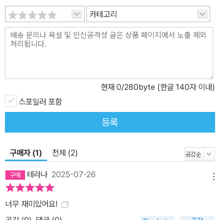
칠을 앓아누웠다”며 전편의 충격에서 벗어나지 못한 독자들에게 마
카테고리
음의 평온을 주는 선택 대신, 지금껏 한 번도 디디지 않은 미지의 세
계, 그리고 더 위협적이고 더 매력적인 캐릭터들을 등장시켜 책장을
넘기는 내내 한 호흡도 긴장을 풀지 못하게 만든다. 전작들에서 바이
올렛의 생존 투쟁과 나바르 대륙의 역사 속에 숨겨진 수백 년의 비밀
을 풀어내는 데 공력을 다했다면, 이번에는 더욱 치밀한 논리적 설정
현재
0
/280byte (한글 140자 이내)
과 거대한 스케일로 라이더들이 인지하는 범위 너머의 드래곤이라는
예측 불가능한 미지와 그에 얽힌 수천 년의 신비를 파헤치며 극강의
스포일러 포함
재미와 흥분을 불러일으킨다. 바이올렛과 제이든이 서로의 불완전함
등록
을 마침내 끌어안으며 내비치는 농후해진 감정의 진폭은 로맨스를 좋
아하는 독자에게, 또한 바스지아스 군사학교에서 가장 약하지만 용기
구매자 (1)
전체 (2)
라는 자신만의 무기로 드래곤 라이더가 된 바이올렛의 보법대로 오합
지졸에서 서서히 하나의 팀으로 완성되어가는 드래곤과 라이더 원정
테라나
2025-07-26
메뉴
대의 여정은 판타지에 열광하는 독자에게, 그리고 그 모두를 기대하
며 다음 이야기를 애타게 기다린 독자에게 《오닉스 스톰》은 만족 그
너무 재미있어요!
이상의 새로운 감동을 선사할 것이다. [일러두기] 《포스 윙》을 출간