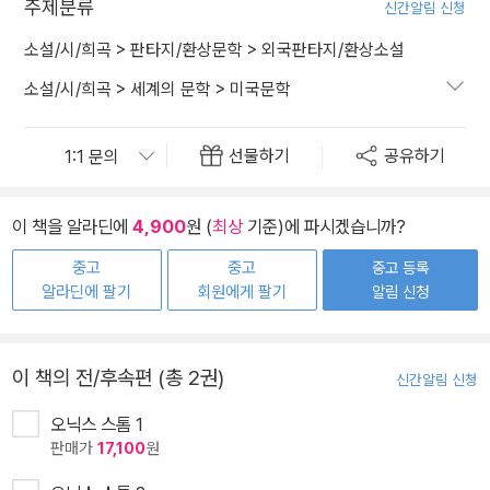
주제분류
신간알림 신청
소설/시/희곡
>
판타지/환상문학
>
외국판타지/환상소설
소설/시/희곡
>
세계의 문학
>
미국문학
선물하기
공유하기
이 책을 알라딘에
4,900
원 (
최상
기준)에 파시겠습니까?
중고
중고
중고 등록
알라딘에 팔기
회원에게 팔기
알림 신청
이 책의 전/후속편 (총 2권)
신간알림 신청
오닉스 스톰 1
판매가
17,100
원