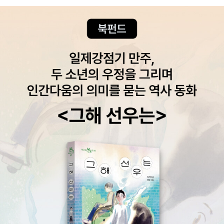
때문이다.서사를 쌓아가는 과정의 지루함은 인내심으로 버텼다.* 2
권에서는 독자의 화를 돋우는 빌런들 대신,앤다나의 가족과 제이든을
치유할명쾌한 해답을 만날 수 있기를 바란다.무엇보다 자신을 감추며
무기력해진 제이든이다시금 그 압도적인 존재감을 되찾길 간절히 기
대해 본다.#엠피리언시리즈 #판타지소설 #드래곤 #라이더#전쟁이
후 #통제와붕괴 #위태로운관계#탐험과비행 #세계관확장 #앤다나
#제이든#바이올렛 #로맨스판타지 #시리즈소설#판타지소설추천 #
서평 #리뷰 #북스타그램#독서일지 #독서기록 #책스타그램