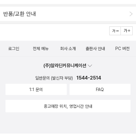
하고 있다.* 현재 바이올렛 앞에는 두 가지 거대한 숙제가 놓여 있다.
반품/교환 안내
하나는 변해버린 제이든을 되돌릴 치료법을 찾는 것,다른 하나는 전
설로만 전해지는 일곱 번째드래곤 종족 '앤다나'의 가족을 찾는 일이
다.앤다나의 가족만이 무너져가는 보호막을재건할 유일한 열쇠이기
때문이다.결국 바이올렛은 에이토스의 집요한 방해를 뚫고,목숨을 건
로그인
전체 메뉴
회사 소개
출판사 안내
PC 버전
바다 건너 탐험 비행을 시작한다.* 솔직히 이번 1권을 읽으며 가장 고
통스러웠던지점은 서사보다 '기억력'과의 싸움이었다.개릭이나 캣 같
(주)알라딘커뮤니케이션
은 주요 인물은 기억나지만,소여, 리, 리독, 슬론 등 수많은 조연의 관
계도를복기하기 위해 전작과 메모를 뒤져야 했다.미완결 시리즈를 따
1544-2514
일반문의 (발신자 부담)
라가는 독자의 숙명이라지만,흐름이 끊길 때마다 흥미가 뚝뚝 떨어지
1:1 문의
FAQ
는 건 어쩔 수 없었다.* 초기 <포스 윙>에서 느꼈던 바이와제이든의
텐션, 테른의 오만하면서도세심한 매력이 줄어든 것도 아쉽다.스케일
중고매장 위치, 영업시간 안내
은 커졌지만, 권력자들의 갑질과바이올렛의 '찌질한' 전남친들이 줄줄
이등장하는 대목에선 한숨이 나왔다.제이든의 진가를 알아본 바이올
렛의안목이 새삼 경이로울 정도다.* 그럼에도 1권을 끝까지 완독한
건,이 시리즈가 늘 1권보다 2권에서폭발적인 재미를 선사했다는 믿음