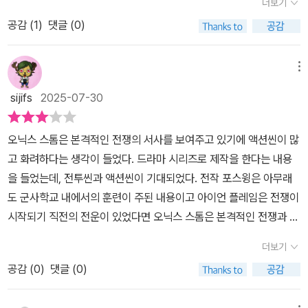
더보기
생자를 낳은 가운데 군사학교 내에서도 베닌의 존재가 있다는 사실을
공감 (
1
)
댓글 (0)
알게 된 바이올렛 및 동기들의 활약은 동맹군을 더 얻기 위한 모험으
로 진행된다.여기에 제이든이 베닌의 영향을 받은 결과 오닉스 눈동
자 둘레에 베닌만이 갖고 있는 특징을 갖게 되면서 그를 위한 치료를
메뉴
찾기 위한 미션이 주어졌으니 한시도 편할 날이 없는 바이올렛의 삶
sijifs
2025-07-30
은 불안하면서도 둘에 대한 사랑은 더욱 끈끈해진다. 보호막을 넘어
동맹군을 맺기 위해 출정한 가운데 드래곤 앤다나의 종족을 찾기 위
오닉스 스톰은 본격적인 전쟁의 서사를 보여주고 있기에 액션씬이 많
한 제7의 드래곤 계획 또한 함께 진행된다는 흐름들, 과연 바이올렛
고 화려하다는 생각이 들었다. 드라마 시리즈로 제작을 한다는 내용
은 이 난관을 어떻게 극복할 수 있을까?판타지와 로맨스가 결합한 장
을 들었는데, 전투씬과 액션씬이 기대되었다. 전작 포스윙은 아무래
르로써 펼쳐지는 가공의 드래곤 활약들과 아군이라도 믿지 못할 상황
도 군사학교 내에서의 훈련이 주된 내용이고 아이언 플레임은 전쟁이
이 닥치면서 겪는 여정들이 여전히 흡입력 높은 내용을 들려준다.한
시작되기 직전의 전운이 있었다면 오닉스 스톰은 본격적인 전쟁과 함
꺼풀 벗겨내면 또 다른 비밀이 드러나는 과정 속에서 바이올렛이 품
께 다른 나라와의 동맹을 위한 여정이 있기에 더 전쟁같다는 생각이
고 있는 궁금증과 동맹을 맺기 위해 실행되는 전투신은 작품 전체에
더보기
다. 세계관이 대륙 넘어로 확장되었기에 액션이 풍부해졌다는 생각이
서 비중을 차지하는 만큼 2편에서 그들이 원하는 바대로 동맹세력들
공감 (
0
)
댓글 (0)
들었다. 액션씬이 많다고 하여도 바이올렛의 내면의 감정선을 충실히
이 합세할 것인지, 아니면 독자적으로라도 목숨 걸고 베닌과 전쟁을
보여주려는 작가의 의도가 있어서 읽는 사람이 감정 이입이 어느 정
불사할 것인지에 대한 궁금증이 크게 다가왔다.로마시대를 연상케 하