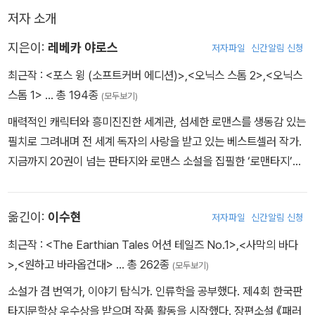
꼭 테른 같았다. “그리고 너는 나의 계약자이자 테른의 라이더니까,
저자 소개
너도 인간의 법에 따를 필요 없어.”
“반항적인 청소년이라니까.”
지은이:
레베카 야로스
저자파일
신간알림 신청
최근작 :
<포스 윙 (소프트커버 에디션)>
,
<오닉스 스톰 2>
,
<오닉스
스톰 1>
… 총 194종
(모두보기)
매력적인 캐릭터와 흥미진진한 세계관, 섬세한 로맨스를 생동감 있는
필치로 그려내며 전 세계 독자의 사랑을 받고 있는 베스트셀러 작가.
지금까지 20권이 넘는 판타지와 로맨스 소설을 집필한 ‘로맨타지’의
대가로, 특히 미국을 넘어 전 세계에 열광적인 ‘은빛 팬덤’을 일으킨
《포스 윙》으로 최고봉으로 우뚝 섰다. 《포스 윙》은 “이제껏 본 적 없
옮긴이:
이수현
저자파일
신간알림 신청
는 새로운 판타지”라는 극찬을 받으며 출간 즉시 미국, 영국, 독일, 호
주에서 1위를 차지했다. 2023년 아마존 ‘올해의 책’ 선정에 이어 집
최근작 :
<The Earthian Tales 어션 테일즈 No.1>
,
<사막의 바다
필 완료 전 영상화 확정, 오더블·애플·구글플레이·틱톡 ‘2023년 올해
>
,
<원하고 바라옵건대>
… 총 262종
(모두보기)
의 책’, 미국도서관협회 ALEX 상(올해의 책), 영국도서상 Pageturn
소설가 겸 번역가, 이야기 탐식가. 인류학을 공부했다. 제4회 한국판
er 상(올해 가장 재미있는 책) 수상, 43개국 출간 계약 등 전무후무한
타지문학상 우수상을 받으며 작품 활동을 시작했다. 장편소설 《패러