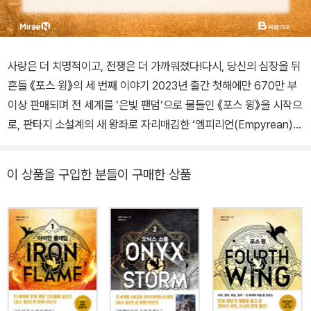
사랑은 더 치명적이고, 전쟁은 더 가까워졌다!다시, 당신의 심장을 뒤
흔들 《포스 윙》의 세 번째 이야기 2023년 출간 첫해에만 670만 부
이상 판매되며 전 세계를 ‘은빛 팬덤’으로 물들인 《포스 윙》을 시작으
로, 판타지 소설계의 새 왕좌로 자리매김한 ‘엠피리언(Empyrean)
시리즈’의 세 번째 이야기 《오닉스 스톰》이 북폴리오에서 출간되었
다. 예약 판매 오픈과 동시에 시리즈 전체가 아마존 1위부터 3위까지
이 상품을 구입한 분들이 구매한 상품
모두 차지하는 쾌거와 함께 미국에서 단기간에 가장 많이 팔린 책으
로 신기록을 세우며, ‘로맨스판타지(로맨타지)’라는 장르문학의 한계
를 뛰어넘어 변치 않는 인기와 독자들의 열렬한 지지를 증명해 또 한
번 세계를 놀라게 했다. 죽거나 졸업하는 두 가지 엔딩뿐인 무자비한
바스지아스 군사학교에 타의로 오게 된 작고 약한 ‘은빛 머리칼’의 바
이올렛이 ‘드래곤 라이더’로 살아남기 위한 생존 투쟁을 그린 《포스
윙》은 “이제껏 본 적 없는 압도적인 로맨스판타지”라는 호평을 받으