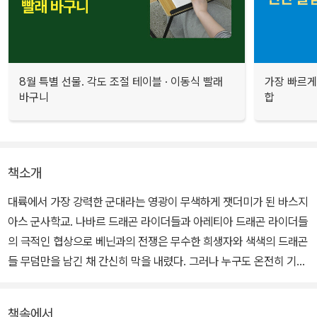
8월 특별 선물. 각도 조절 테이블 · 이동식 빨래
가장 빠르게
바구니
합
책소개
대륙에서 가장 강력한 군대라는 영광이 무색하게 잿더미가 된 바스지
아스 군사학교. 나바르 드래곤 라이더들과 아레티아 드래곤 라이더들
의 극적인 협상으로 베닌과의 전쟁은 무수한 희생자와 색색의 드래곤
들 무덤만을 남긴 채 간신히 막을 내렸다. 그러나 누구도 온전히 기뻐
하지도, 안심할 수도 없다. 그들의 어깨를 짓누르는 무거운 진실은, 어
제의 전쟁은 오직 파멸이 예고된 대전쟁의 서막일 뿐이라는 사실. 이
책속에서