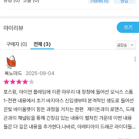
공감 (
0
)
댓글 (0)
한 후 분권을 해달라는 수많은 요청이 뒤따랐다. 따라서 독자들의 손
목 건강과 시력 보호를 위해 이후 시리즈 후속작 《아이언 플레임》과
《오닉스 스톰》은 두 권으로 나눠 출간하게 되었다. 이 시리즈는 전 세
쓰기
마이리뷰
계 43개국에 번역 출판된 도서 중 유일하게 두 가지 버전의 표지를
제공한다. 원서와 동일한 디자인의 본 표지 안쪽에 국내 유명 일러스
구매자 (0)
전체 (3)
트레이터와의 협업으로 주인공들을 각기 다른 매력으로 구현한 특별
일러스트 커버가 들어 있다(한정 수량). 《오닉스 스톰》은 ‘일러스트
메뉴
계의 레전드’로 불리는 ‘필연 작가’의 아름다운 일러스트와 함께, 제이
든 시점의 미공개 에피소드를 담은 ‘포스 윙 외전’을 초판본에 한하여
북노마드
2025-09-04
선보이니, 부디 독자들을 위해 준비된 이 기회와 즐거움을 놓치지 않
길 바란다. *로맨스판타지를 대중 장르로 만든 엠피리언 시리즈1부
포스윙, 아이언 플레임에 이른 마무리 대 장정에 들어선 오닉스 스톰
《포스 윙》2부 《아이언 플레임》(전 2권)3부 《오닉스 스톰》(전 2권)
1-전편 내용에서 초기 바지아스 신입생부터 본격적인 생도로 들어선
은빛 바이올렛이 힘든 과정을 거치는 한편 제이든과의 로맨스, 드래
곤과의 채널링을 통해 긴장감 있는 내용이 펼쳐진 가운데 이번 내용
들은 더 깊은 내용을 추가한다.나바르, 아레티아의 드래곤 라이더들
과의 협상을 필두로 베닌과의 전쟁은 피를 뿌리는 전쟁으로 많은 희