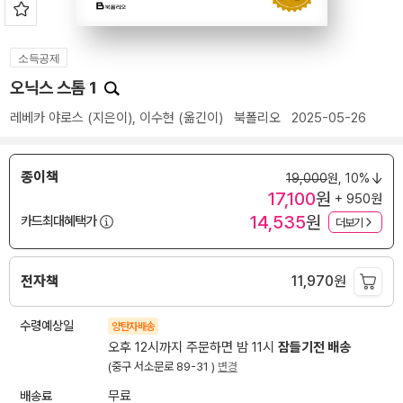
소득공제
오닉스 스톰 1
레베카 야로스
(지은이),
이수현
(옮긴이)
북폴리오
2025-05-26
종이책
19,000
원,
10%
17,100
원
+ 950원
14,535
원
카드최대혜택가
더보기
전자책
11,970
원
수령예상일
양탄자배송
오후 12시까지 주문하면 밤 11시
잠들기전 배송
(중구 서소문로 89-31 )
변경
배송료
무료