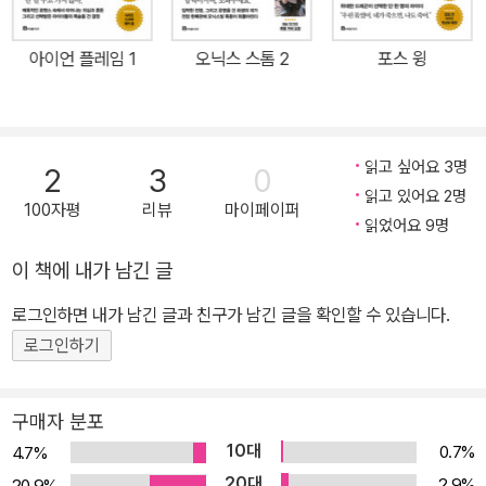
며 ‘2023년 아마존 올해의 책’에 선정에 이어 43개국에서 번역 출판
되었다. 2부 《아이언 플레임》은 대륙을 위협하는 어둠의 세력의 첫
아이언 플레임 1
오닉스 스톰 2
포스 윙
등장과 예측 불가한 로맨스, 충격적인 반전 결말로 SNS를 중심으로
한 독서 추천 열풍, 일명 ‘북톡(BookTok)’의 주역이 되었다. 3부
《오닉스 스톰》은 이 시리즈의 묘미인 영화적인 스토리텔링과 로맨스
서사가 절정에 이르러 그동안 곳곳에 숨어 있던 연막과 비밀이 차례
읽고 싶어요 3명
2
3
0
차례 드러나는 가운데, 더 강력한 힘이 필요한 드래곤과 라이더 원정
읽고 있어요 2명
100자평
리뷰
마이페이퍼
대의 험난하고도 신비로운 대모험을 그리며 독자들의 아드레날린과
읽었어요 9명
상상력을 자극한다. 곧 휘몰아칠 ‘폭풍’을 견딜 준비가 되었다면, 지금
이 책에 내가 남긴 글
바로 들어가보자. ★★★★★ 엠피리언 시리즈가 써 내려간 기록들
로그인하면 내가 남긴 글과 친구가 남긴 글을 확인할 수 있습니다.
★★★★★아마존 104주 연속 베스트셀러 | 43개국 번역 출판20
23 아마존 올해의 책 | 시리즈 드라마 제작 중2023 틱톡·애플·구글플
로그인하기
레이·오더블 올해의 책영국도서상 Pageturner 상 수상 | 2023 굿리
즈 올해의 판타지미국·영국에서 단기간에 가장 많이 팔린 책 신기
구매자 분포
록“생각할 수 있는 길은 다 가보는 거야.”파국을 경고하는 과거의 진
10대
0.7%
4.7%
실이 드러나는 가운데…마지막 희망을 찾아 나선 바이올렛과 드래곤
20대
2.9%
20.9%