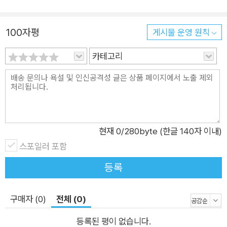
론 성경 속 아브라함, 이스라엘 역사, 예수 그리스도, 초기 교회를
보더라도 환대는 단순한 이웃 사랑이라기보다는 나그네 사랑이
100자평
게시물 운영 원칙
었다(1장). 그러한 환대는 ‘타자를 위한 자리 만들기’로 구체화되
카테고리
며, 이는 삼위일체 하나님의 사역이자 성령 안에서 주인과 손님의
관계가 역전되며 상호 변화되는 경험이다(2장). 환대에서 주고받
는 선물은 사람들 사이에 권력 관계를 형성하기도 하지만, 하나님
의 은혜는 억압적일 수 있는 권력 관계를 해체하고 인간의 선물
교환 방식을 근원적으로 변화시킨다(3장). 그 과정에서 하나님은
사랑으로 선물을 정화하고 ‘성령의 집’이라는 환대의 공간을 열
현재
0
/280byte (한글 140자 이내)
며, 기독교의 예전인 성찬은 이를 잘 보여 준다(4장). 하나님의
스포일러 포함
환대를 받은 인간은 그리스도의 형상으로 변모해 가며 자신이 하
등록
나님의 형상이듯 타인도 하나님의 형상으로 대하게 된다(5장).
현실의 한계, 그럼에도 환대할 이유 하지만 환대라는 이상은 아름
구매자 (0)
전체 (0)
다워도 우리가 마주하는 현실을 녹록지 않다. 저자 역시 환대의
한계를 솔직하게 인정한다. 타자에 대한 경계심과 두려움, 한정된
등록된 평이 없습니다.