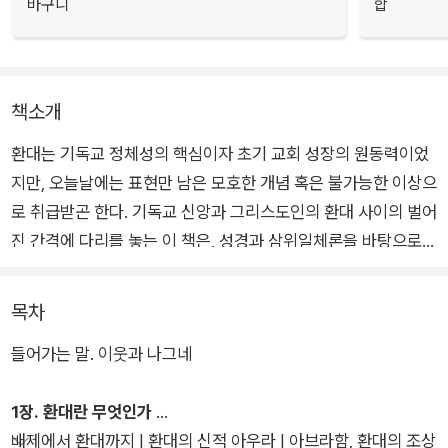
바구니
합
책소개
환대는 기독교 정체성의 핵심이자 초기 교회 성장의 원동력이었
지만, 오늘날에는 표현만 남은 모호한 개념 혹은 불가능한 이상으
로 취급받곤 한다. 기독교 신앙과 그리스도인의 환대 사이의 벌어
진 간격에 다리를 놓는 이 책은, 성경과 삼위일체론을 바탕으로
철학, 사회학, 정치학, 문학, 인류학 등 다양한 인문학적 사유와
대화하면서 기존의 환대 담론을 확장한다. 공간, 선물, 집, 식사,
목차
사람 대우, 관계, 조건 없는 환대, 책임 등을 논하는 흐름 속에서,
들어가는 말. 이웃과 나그네
우리는 이상과 현실이 부딪치는 가운데서도 그리스도인이 환대
해야 할 이유를 발견할 수 있을 것이다.
1장. 환대란 무엇인가
배제에서 환대까지 | 환대의 신적 아우라 | 아브라함, 환대의 조상