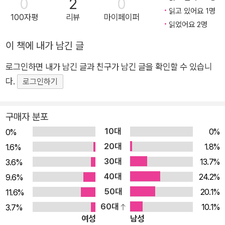
0
2
0
응하여 나타나는 일이기 때문이다. 하지만 사회의 외연이 넓어지
읽고 있어요 1명
100자평
리뷰
마이페이퍼
고 구성원들이 놓인 맥락이 복잡해짐에 따라 환대는 표현만 남은
읽었어요 2명
진부한 개념으로 취급되기 일쑤며 때로는 정치적 오해를 불러일
이 책에 내가 남긴 글
으키기도 한다. 그럼에도 기독교 역사에서 환대가 왜곡된 적은 있
어도 그 중요성이 퇴색한 적은 없었다. 초기 교회의 성장에서부터
로그인하면 내가 남긴 글과 친구가 남긴 글을 확인할 수 있습니
현재까지 환대는 사람들의 마음에 기독교를 뿌리내리는 원동력
다.
로그인하기
이었다. 기독교가 사랑의 종교인 것은 환대 덕분이었다. 환대의
신학: 성경, 자리, 선물, 집, 사람 『환대의 신학』은 환대의 이론과
구매자 분포
실천을 둘러싸고 생겨난 간격에, 또한 기독교 신앙과 그리스도인
10대
0%
0%
의 환대 사이에 벌어진 간격에 다리를 놓으려는 시도다. 저자는
20대
1.8%
1.6%
신학자로서 철학, 사회학, 정치학, 문학, 인류학과 대화하는 가운
30대
13.7%
3.6%
데 기독교의 핵심을 환대라는 관점으로 재해석하고, 동시에 신학
40대
24.2%
9.6%
으로 기존의 환대 담론을 풍성하게 하려 한다. 특별히 저자는 삼
50대
20.1%
11.6%
위일체 하나님의 본질과 사역, 그중에서도 성령론을 통해 기존의
60대
10.1%
3.7%
논의에 신학적 성찰을 더한다. 저자는 이웃 사랑을 넘어서는 나그
여성
남성
네 사랑으로서 환대의 중요성을 역설한다. 고대 그리스 신화는 물