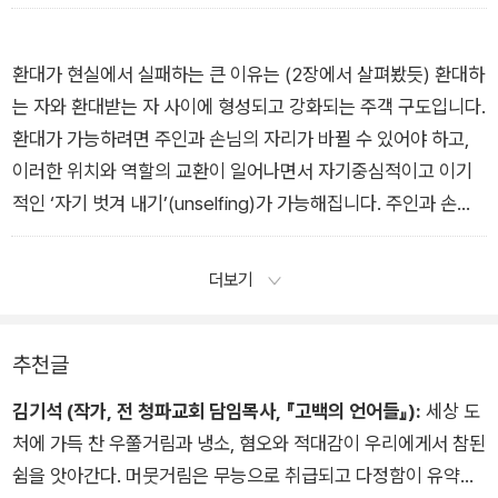
위해 베풀 수 있게 됩니다. 각자의 개성과 재능만큼 다양한 선물
이 풍성히 교환될 때 교회 공동체는 신적 은혜의 무궁무진함이 다
채롭게 형상화하는 풍요로운 터가 됩니다.
환대가 현실에서 실패하는 큰 이유는 (2장에서 살펴봤듯) 환대하
_3장 “환대와 선물” 중에서
는 자와 환대받는 자 사이에 형성되고 강화되는 주객 구도입니다.
환대가 가능하려면 주인과 손님의 자리가 바뀔 수 있어야 하고,
이러한 위치와 역할의 교환이 일어나면서 자기중심적이고 이기
적인 ‘자기 벗겨 내기’(unselfing)가 가능해집니다. 주인과 손님
사이의 자리 교환이 실제로는 비현실적이라 생각하겠지만, 복음
서를 보면 주객 구도는 예수께서 계셨던 식탁에서 거듭 허물어졌
더보기
습니다.…그분이 환대받는 손님에서 환대하는 주님으로 구도를
바꾸실 때, 원래 집 주인 편에서는 자기반성, 깨달음, 삶의 전환이
추천글
일어났습니다. 현실을 규정하던 권력의 논리가 헛돌기 시작했고,
장차 있을 메시아적 미래가 임했습니다.
김기석 (작가, 전 청파교회 담임목사, 『고백의 언어들』):
세상 도
_4장 “환대와 성령의 집” 중에서
처에 가득 찬 우쭐거림과 냉소, 혐오와 적대감이 우리에게서 참된
쉼을 앗아간다. 머뭇거림은 무능으로 취급되고 다정함이 유약함