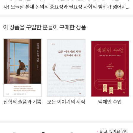
사) 오늘날 환대 논의의 중요성과 필요성 사회의 범위가 넓어지
고 구성원이 다원화된 현대 사회에서는 필연적으로 낯선 이와 빈
번히 만나게 된다. 사회는 유연해지고 구성원의 이동이 잦아지는
이 상품을 구입한 분들이 구매한 상품
가운데, 타 문화권에서 나의 문화권으로 들어오는 사람도 많으며
내가 타 문화권에 들어가는 경우도 많다. 즉, 타자는 늘 내 삶에
찾아오며 나도 누군가의 삶에서 타자가 된다. 만남은 우리의 삶을
풍요롭게 하지만 그와 동시에 불안을 내포한다. 사회 안정을 위해
제도를 잘 준비하더라도, 현실을 뒤따라가는 제도가 현실을 온전
히 품지는 못한다. 사회 구성원 사이에는 늘 불안이 존재하며, 선
긋는 사회에서 많은 이가 고향과 안식을 상실하는 외로움을 경험
한다. 그런 만큼 인류의 오랜 지혜인 ‘환대’가 20세기 이후에 인
문·사회 분야는 물론 산업 영역에서도 다시 주목받는 일은 자연스
신학의 슬픔과 기쁨
모든 이야기의 시작
맥체인 수업
럽다. 타자와 조우하고 공생하기 위해서는 환대할 줄 아는 지혜가
필요하다. 환대는 기독교 신앙에서도 중요한 요소다. 단순히 윤리
적 의무로 부과되는 것이 아니라 하나님에게서 주어진 은혜에 반
읽고 싶어요 2명