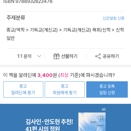
ISBN 9788932823478
주제분류
신간알림 신청
종교/역학
>
기독교(개신교)
>
기독교(개신교) 목회/신학
>
신학
일반
선물하기
공유하기
이 책을 알라딘에
3,400
원 (
최상
기준)에 파시겠습니까?
중고
중고
중고 등록
알라딘에 팔기
회원에게 팔기
알림 신청