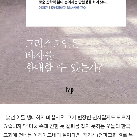
“낯선 이를 냉대하지 마십시오. 그가 변장한 천사일지도 모르지
않습니까.” “미궁 속에 갇힌 듯 갈피를 잡지 못하는 오늘의 한국
교회에 건네는 아리아드네의 실이다.” _김기석(청파교회 원로 목