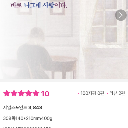
10
100자평 0편
리뷰 2편
세일즈포인트
3,843
308쪽
140*210mm
400g