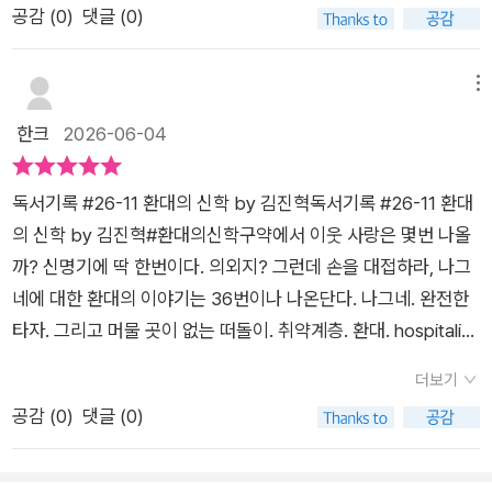
공감 (
0
)
댓글 (0)
에게 적선하는 행위라면 환대를 받는 사람 입장에서는 기분이 썩
리 역시 낯선 이의 모습으로 나타나는 천사를 맞이하도록 인도하
좋을 리가 없을 것 같다. 더 나아가 '폭력'이 될 수 있겠다 싶다. 환
는 희미한, 하지만 꺼지지 않는 등불이 된다. ■ 독자 대상 - 오늘
대가 폭력이 될 수 있는 경우는 환대 받는 사람의 생각을 고려하
메뉴
날 기독교가 마주하는 문제와 나아갈 길을 두고 고민하는 기독교
지 않을 때다. 쉽게 접하는 예로 낙인 효과가 있다. 단순히 돕는
산업 종사자 - 설교, 교육, 봉사 등 교회의 다양한 사역에서 환대
한크
2026-06-04
행위가 상대에게는 굴욕감을 안겨 줄 수 있기 때문이다.​환대에는
의 신학적 의미를 발견하고 적용점을 찾으려는 목회자 - 환대라
깊은 의미가 내포되어 있다. 공감하고 동정하며 연민하는 행위를
는 주제를 연구하는 신학 연구자 및 신학생 - 타 문화권 사람들을
독서기록 #26-11 환대의 신학 by 김진혁독서기록 #26-11 환대
넘어서는 의미다. 책 제목과 같이 신학에서 환대를 중요하게 여기
자주 접할 수밖에 없는 선교사, 선교 단체 종사자 - 지성과 실천이
의 신학 by 김진혁#환대의신학구약에서 이웃 사랑은 몇번 나올
는 이유는 성경에서 일관되게 흐르는 강조점이 이웃을 사랑하라
조화를 이룬 성숙한 신앙을 추구하는 그리스도인 - 환대를 둘러
까? 신명기에 딱 한번이다. 의외지? 그런데 손을 대접하라, 나그
는 것이다. '네 이웃을 내 몸과 같이 사랑하라'라는 성경의 구절은
싼 사안에 관한 기독교적 논의를 살펴보려는 일반 독자
네에 대한 환대의 이야기는 36번이나 나온단다. 나그네. 완전한
실상 하나님이 직접 본을 보이는 행위다. 조건 없이 죄인 된 사람
타자. 그리고 머물 곳이 없는 떠돌이. 취약계층. 환대. hospitalit
을 사랑하셨기 때문이다. 무조건 없이 하나님의 은혜라고 말한다.
y. 환대는 적대(hostility)와 뒤섞일 수 밖에 없다. 손님은 적(host
​그런데 과연 인간 세상에서 하나님처럼 무조건적인 사랑 즉 환대
더보기
is)이 된다. 환대는 어렵다. 손님에게 나의 공간을 내주는 행위. 그
를 행할 수 있을까? 조건 없이 환대를 끝까지 베풀 사람은 아마도
공감 (
0
)
댓글 (0)
것은 위험한 행위이기 때문이다. 그래서 host는 손님에게 이런
없을 것이다. 우리가 사는 세상에서는 기브 앤 테이크라는 일반
저런 조건을 붙이기도 하고, 자기 뜻대로, 범위 안에서만 움직여
상식이 작용한다. 내가 대접받고 싶은 만큼 먼저 남을 대접하는
주길 바라지만, 그건 진정한 의미에서 환대라고 할 수 없다. 환대