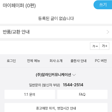
일반 상식 말이다. 여기에서 조금 더 나아가 내가 상처받지 않을
쓰기
마이페이퍼 (0편)
는 기본적으로 공간을 내주는 것이다. 단순 물리적 공간뿐 아니라
만큼 환대를 베푼다면 이것만 하더라도 칭찬받을 행위가 아닐
살아갈 수 있는 환경을 제공하는 것을 의미한다. 그것은 삶이고
까?​더불어 사람들과 함께 살아가는 세상을 만들기 위해 환대의
등록된 글이 없습니다
땅이고 정서적 공간이기도 하다. 환대. philoxenia는 philos 사랑
신학은 종교를 떠나 모든 사람들에게 경종을 울릴 만한 가치가 있
과 나그네(xenos)로 되어 있다. 나그네를 사랑하는 것. 그게 환
반품/교환 안내
는 것 같다. ​「환대의 신학」김진혁 저자는 환대의 의미를 다양한
대이다. 환대가 어려운 이유. 환대했더니 내게 어떤 피해를 입힐
시선에서 독자들에게 알려주고 있다. 편협적인 시각을 깰 수 있도
지 모르기 때문. 그래서 이방인에 대한 우리의 감정은 이방인 개
록 환대의 개념에 대해 폭넓게 제안하고 있다. 다만, 깊이 있는 내
별자로 인식하는 게 아니라 그의 출신과 배경에 기초한 '낯선
용인지라 천천히 시간을 두고 읽으면 더욱 좋을 것 같다. ​#신기하
이'라는 모호한 범주로 묶인다. 실제는 각 인격적 존재들이지만
고_동화같은_학교#신동으로키울게요#삼척_신동초등학교
로그인
전체 메뉴
회사 소개
출판사 안내
PC 버전
우리는 그들을 흑인, 여자, 난민, 무슬림, 유대인, 극우, 좌익, 자유
주의자, 근본주의자 등과 같은 추상화된 호칭으로 덮는다. 그리고
(주)알라딘커뮤니케이션
그럴 때 타인에 대한 언어적, 신체적 폭력은 쉽사리 정당화 된다.
1544-2514
일반문의 (발신자 부담)
아브라함은 나그네를 환대하다가 하나님을 대접했다. 환대는 상
당히 어렵지만 그것은 호스트에게 깊은 축복을 경험케 해주고, 풍
1:1 문의
FAQ
성한 내면을 형성케 한다. 환대는 하나님의 더 큰 환대에 참여하
며 반영한다. 그래서 환대는 신적인 것, 거룩한 것, 땅과 연관되어
중고매장 위치, 영업시간 안내