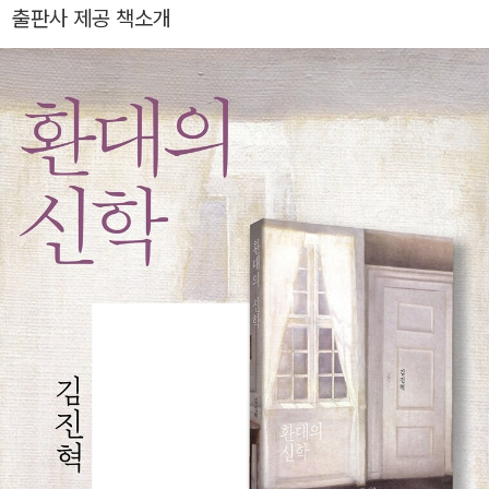
대학원대학교에서 조직신학, 철학, 윤리를 가르치고 있다. 저서로
출판사 제공 책소개
는 『질문하는 신학』『우리가 믿는 것들에 대하여』(복 있는 사람),
『환대의 신학』『순전한 그리스도인』(IVP), 『신학의 영토들』(비
아), 『예술신학 톺아보기』(공저, 신앙과지성사), 『우리 시대의 그
리스도교 사상가들』(공저, 도서출판100), 『공적 복음과 공공신
학』(공저, 킹덤북스), 『인간론』(공저, 대한기독교서회), The Spir
it of God and the Christian Life(Fortress Press), Wiley Bl
ackwell Companion to Karl Barth(공저, Wiley-Blackwell),
Human Dignity in Asia(공저, Cambridge University Press)
등이 있으며, 『예배, 공동체, 삼위일체 하나님』(IVP), 『철학자들
의 신』(도서출판100), 『예수와 창조성』(한국기독교연구소, 알맹
e)을 우리말로 옮겼다.