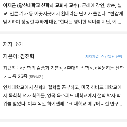
으로 받아들여지는 세상은 모든 이를 외롭게 한다. 뿌리 뽑힘, 고
이재근 (광신대학교 신학과 교회사 교수):
근래에 강연, 방송, 설
향 상실, 안식 없음이야말로 우리 시대의 표상이다. 환대에 대한
교, 언론 기사 등 이곳저곳에서 환대라는 단어가 들린다. “반갑게
논의가 도처에서 터져 나오는 것은 그런 현실을 반영한다.
맞이하여 정성껏 후하게 대접”한다는 평이한 의미를 지닌, 이 특
그리스도인에게 환대는 윤리적 당위가 아니다. 받은바 은혜에 대
별할 것 없는 단어가 근래 자주 회자되는 것은 시장 자본주의 체
한 반응이다. 은총은 삼위일체 하나님이 이루신 공간 속으로 우리
제하에서 극단적인 세속화, 개인화, 편의화를 경험하는 오늘날 남
를 초대한다. 『환대의 신학』에서 전개된 환대에 대한 정밀한 신학
저자 소개
을 환영하고 대접하는 행위가 타자뿐만 아니라 자신 또한 풍요롭
적 논의는 미궁 속에 갇힌 듯 갈피를 잡지 못하는 오늘의 한국 교
게 만드는 필수 요소임을 현대인이 다시금 자각하기 때문일 것이
지은이:
김진혁
저자파일
신간알림 신청
회에 건네는 아리아드네의 실이라 여겨진다.
다.
최근작 :
<신학의 슬픔과 기쁨>
,
<환대의 신학>
,
<질문하는 신학
환대는 기독교 신앙에서도 절대 중요한 요소였음을 기독교 역사
>
… 총 25종
(모두보기)
의 오래된 여러 문헌과 전통이 증언한다. 신학자 김진혁은 더는
연세대학교에서 신학과 철학을 공부하고, 미국 하버드 대학교에
특별히 언급할 것 없어 보이는 식상한 신학 개념을 되살려 풍성하
서 목회학 석사 학위를, 영국 옥스퍼드 대학교에서 철학 박사 학
고 다채로운 맛을 보도록 인도하는 재능을 가진 마스터셰프 같은
위를 받았다. 이후 독일 하이델베르크 대학교 에큐메니컬 연구소
재능을 지녔다. 이번에도 그는 현대 인문학의 모든 학문 분과와
연구원, 영국 런던 대학교 헤이스롭 칼리지 박사 후 연구원, C. S.
서비스 계열 학과에서 주목하는 주제를 신학으로 끌어와 더할 나
루이스 연구소 상주 연구원으로 일했다. 현재 횃불트리니티신학
위 없이 풍요로운 신학적 환대 논의라는 만찬상을 차려 냈다.