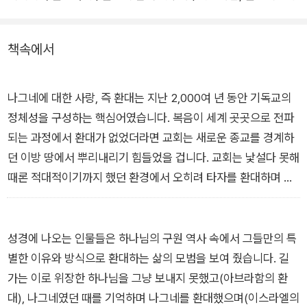
| 이스라엘, 환대하는 백성 | 예수 그리스도, 환대하는 하나님 | 제
자 공동체, 환대하는 스승을 따르는 무리 | 교회, 성령과 함께하는
책속에서
환대
나그네에 대한 사랑, 즉 환대는 지난 2,000여 년 동안 기독교의
정체성을 구성하는 핵심어였습니다. 복음이 세계 곳곳으로 전파
되는 과정에서 환대가 없었더라면 교회는 새로운 종교를 경계하
던 이방 땅에서 뿌리내리기 힘들었을 겁니다. 교회는 낯설다 못해
때론 적대적이기까지 했던 환경에서 오히려 타자를 환대하며 교
회됨의 의미를 몸소 보여 줬습니다. 물론 안타깝게도 그리스도인
이 환대에 실패한 사례는 수없이 많고, 신앙을 내세우며 타자를
배제하고 혐오하던 모습도 적잖이 보였습니다. 하지만 환대가 왜
성경에 나오는 인물들은 하나님의 구원 역사 속에서 그들만의 특
곡된 적은 있어도 환대의 중요성이 퇴색된 적은 없었습니다.
별한 이유와 방식으로 환대하는 삶의 모범을 보여 줬습니다. 길
_들어가는 말 “이웃과 나그네” 중에서
가는 이로 위장한 하나님을 그냥 보내지 못했고(아브라함의 환
대), 나그네였던 때를 기억하며 나그네를 환대했으며(이스라엘의