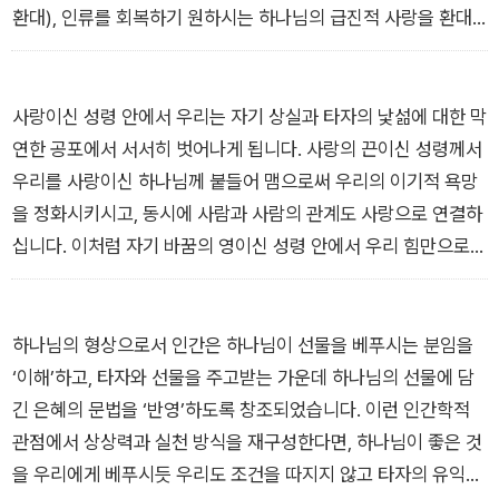
환대), 인류를 회복하기 원하시는 하나님의 급진적 사랑을 환대
로 계시하셨고(예수 그리스도의 환대), 그리스도를 뒤따르며 환
대하는 존재로 거듭났으며(제자 공동체의 환대), 성령의 인도 아
래 유대인과 이방인이 교제하고 음식을 나누었습니다(성령과 함
사랑이신 성령 안에서 우리는 자기 상실과 타자의 낯섦에 대한 막
께하는 환대). 환대의 공동체로서 교회를 탄생시킨 성령은 지금
연한 공포에서 서서히 벗어나게 됩니다. 사랑의 끈이신 성령께서
도 우리 가운데 활동하시며 우리를 환대하는 삶으로 이끄십니다.
우리를 사랑이신 하나님께 붙들어 맴으로써 우리의 이기적 욕망
_1장 “환대란 무엇인가” 중에서
을 정화시키시고, 동시에 사람과 사람의 관계도 사랑으로 연결하
십니다. 이처럼 자기 바꿈의 영이신 성령 안에서 우리 힘만으로는
해결하기 힘들었던 환대의 주인과 손님 사이의 권력 관계도 조금
씩 해체될 수 있습니다.
_2장 “환대와 공간” 중에서
하나님의 형상으로서 인간은 하나님이 선물을 베푸시는 분임을
‘이해’하고, 타자와 선물을 주고받는 가운데 하나님의 선물에 담
긴 은혜의 문법을 ‘반영’하도록 창조되었습니다. 이런 인간학적
관점에서 상상력과 실천 방식을 재구성한다면, 하나님이 좋은 것
을 우리에게 베푸시듯 우리도 조건을 따지지 않고 타자의 유익을