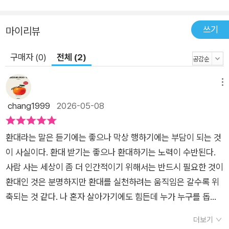
자원, 주인과 손님 사이에 나타나는 문화적 긴장, 공동체의 정체
성과 개방성 사이에서 벌이는 줄다리기, 환대하는 과정에서 나타
쓰기
마이리뷰
나는 정서적 소진, 심지어 환대가 초래하는 폭력의 문제까지 생각
해 보면, 환대는 단순히 감상적으로 주장하기에는 때로 부담스럽
구매자 (0)
전체 (2)
다. 하나님의 은혜가 환대의 양상을 근원적으로 변화시킨다고 하
지만, 역사에서는 선의를 주고받는 환대가 어느새 교묘한 통제나
메뉴
배제의 기제가 되는 일도 적지 않았다. 저자는 시종일관 이 문제
chang1999
2026-05-08
를 두고 고민하지만, 결국 “사랑은 결코 사라지지 않습니다”(고
전 13:8)라는 약속에 시선을 고정하기를 권한다. 예수 그리스도
환대라는 말은 듣기에는 좋으나 막상 행하기에는 부담이 되는 것
를 통해 하나님과 세상이 화해를 이루었어도 종말에 이르기 전까
이 사실이다. 환대 받기는 좋으나 환대하기는 노력이 수반된다.
지는 폭력의 질서와 환대의 질서가 세상에 공존한다. 하나님은 일
사람 사는 세상이 좀 더 인간적이기 위해서는 반드시 필요한 것이
거에 모든 것을 변화시키기보다, 약속을 붙잡고 희망을 일구어 나
환대인 것은 분명하지만 환대를 실천하려는 움직임은 갈수록 위
가도록 우리를 부르셨다. 역사 속에는 폭력으로 얼룩진 역사와 더
축되는 것 같다. 나 혼자 살아가기에도 힘든데 누가 누구를 돕는
불어, 타인을 대접하고 구제한 역사, 환대하고자 정의로운 법과
다는 말인가라고 생각을 한다. ​환대에 대한 정의를 새롭게 할 필
제도를 만들려 노력한 역사도 있었다. 그렇게 나타난, 타자의 벗
더보기
요가 있을 것 같다. 단순히 환대라는 말이 가진 사람이 없는 사람
이 되고자 했던 그리스도를 따르는 ‘거룩한 바보들’의 역사는, 우