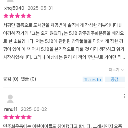
과, 순미에게 오지 못한 인호. 순미는 은방울꽃을 수놓은 손수건을 쥐
xhql5940
2025-05-31
고 인호를 기다리고 있었다.​5.18을 생각할 때마다 희생당한 것이 그
저 무고한 일반시민이었다는 것에서 분노와 울분을 참을 수가 없다.
서평단 활동으로 도서만을 제공받아 솔직하게 작성한 리뷰입니다 !!
순미와의 약속을 지키고 싶지 않아서 인호가 그 곳에 나간 것이었나?
이경혜 작가의 『그는 오지 않았다』는 5.18 광주민주화운동을 배경으
폭력으로 시위하고 체제를 전복하려고 나서는 반역자들이었나? 그
로 한 소설입니다. 저는 5.18에 관련된 창작물들을 다양하게 접한 경
사람들은 그 중 그 무엇도 아니었다. 그저 끓어오르는 벅찬 마음으로,
험이 있어 이 책 역시 5.18을 본격적으로 다룰 것 이라 생각하고 읽기
연대하는 이들과 함께하는 용기로, 부당함에 맞서 목소리를 내려는
시작하였습니다. 그러나 예상과는 달리 이 책의 후반부로 가야만 직
의지로 그 곳에 나갔을 것이다. 그리고 그것은 인호 뿐 아니라 모두가
접적으로 민주화 운동이 드러나며 초중반에는 그냥 소년의 평범한 일
가진 마음이었을 것이다.​그러나 그 자리에 있었다면 누구라도 당할
더보기
상이 그려져 있었습니다.이 책은 단순히 과거의 이야기를 다루는 것
수 있는 일이었다는 작가의 말처럼, 그 때 광주에서는 ‘누구라도’ 죽음
공감 (
0
)
댓글 (0)
이 아니라, 현재에도 여전히 유효한 메시지를 전달합니다. 국가폭력
앞에 놓일 수 있었다. 무고한 시민들을 이유 없이 죽이고, 때리고 또
과 그로 인한 개인의 비극은 오늘날에도 여전히 존재하는 문제입니
학살하고. 이 이야기가 그저 열여덟의 애틋하고 풋풋한 첫사랑 이야
다. 이경혜는 이러한 주제를 통해 독자에게 사회적 책임과 역사적 기
메뉴
기였으면 좋았으련만 광주에 있던 그들은 그런 끝을 보지 못했다. 가
억의 중요성을 일깨워 줍니다. 특히, 5.18 광주민주화운동이 단순한
슴이 답답하고 내가 다 원통하다…​그리고 난 5.18에 대한 글을 접할
renu11
2025-06-02
과거의 사건이 아니라, 현재를 살아가는 우리에게도 여전히 중요한
때마다 4.3을 떠올린다. 나에게 4.3이 아픈 기억인 만큼 광주와 전라
의미를 지닌다는 점을 강조합니다.개인적으로 이 책을 읽으면서 느낀
도 사람들에게는 5.18이 내가 느끼는 것보다 더 큰 아픔으로 남아있
민주화운동에는 어린아이들도 참여했다고 합니다. 그래서인지 요즘