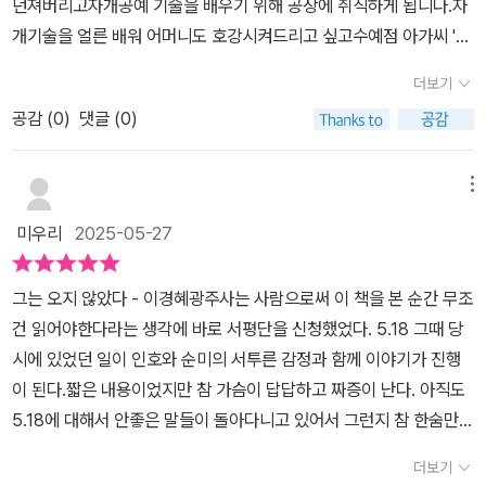
던져버리고자개공예 기술을 배우기 위해 공장에 취직하게 됩니다.자
형태로 동시에 존재했던 시공간'이라며 시간과 공간을 건너 계속해서
개기술을 얼른 배워 어머니도 호강시켜드리고 싶고수예점 아가씨 '순
우리에게 되돌아오는 현재형'이라고 말한 한강 작가의 말에 깊이 공
미'와의 사랑도 꿈꿔가죠.떨리는 마음으로 순미와의 첫 데이트 약속
감하게 된다. 아직도 광주의 이야기는 끝나지 않았으며, 앞으로도 오
더보기
을 합니다.5.18 그날...젊은이들이 이유 없이 죽어나가고길거리가 피
래 끝나지 않는 이야기로 우리의 삶과 함께 숨쉬며 살아있을 것이다.
공감 (
0
)
댓글 (0)
바다가 되었던 그날...인호는 순미 앞에 나타나지 못했습니다.🏵 책의
그리고 계속 살아있을 수 있도록 숨을 불어넣어주는 역할을 지금 우
말미에 #이경혜 작가님의 말이너무 가슴에 와닿아 서평을 한 자 한
리가 해야할 것이다. 소홀하지 않게 멈추지 말아야 할 우리의 숙제일
자 눌러 적는 제 마음도 무거울 따름입니다.이 이야기를 적는 것조차
것이다.*출판사로부터 책을 제공받아 작성하였습니다.
메뉴
도 함부로 적어서도,제대로 적지 않으면 안된다는 그 마음이무엇인지
미우리
2025-05-27
조금이나마 알 것 같은 마음입니다.저는 #소년이온다 먼저 경험했던
터라무언가 두 책의 접점을 찾게 되며 읽었던 것 같네요.소년이 온다
그는 오지 않았다 - 이경혜광주사는 사람으로써 이 책을 본 순간 무조
는 그 당시 상황을 상세하게 표현했다면,#그는오지않았다 는 청소년
건 읽어야한다라는 생각에 바로 서평단을 신청했었다. 5.18 그때 당
소설이기 때문에자극적이지 않지만 충분한 사실을 소설 속에서알 수
시에 있었던 일이 인호와 순미의 서투른 감정과 함께 이야기가 진행
있습니다.(청소년 소설의 가장 큰 장점이죠!)지금 이 시대를 다시 한
이 된다.짧은 내용이었지만 참 가슴이 답답하고 짜증이 난다. 아직도
번 돌아보게 되는 책입니다. 하고 싶은 얘기도 많지만 하지 말아야 될
5.18에 대해서 안좋은 말들이 돌아다니고 있어서 그런지 참 한숨만
얘기도 많은 지금이네요.책을 해석하기 나름이지만,저는 아이들이 올
나오는 것 같다.서로 좋아하는 것과 잘하는 걸로 무언가를 만들어서
바른 사상으로 자라나길 바라며이 책을 추천 드리는 바입니다.
더보기
서로 주고받고 마음이 통했나 싶었는데 이런 일을 겪으니 글을 읽는