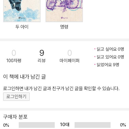
부 독재와 쿠데타로 점철된 고통스러운 현대사 덕분에 민주주의의 위
기가 닥쳤을 때 전세계에서 가장 빠르게 대응할 수 있는 태세를 갖추
게 되었다. 우리에게는 4.3과 5.18 등을 통해 비상계엄이 어떻게 국
두 아이
명령
가폭력으로 이어지는지 역사적 경험이 축적되어 있었던 것이다. 우리
모두는 12월 3일 내란의 밤에 “과거가 현재를 도울 수 있는가? 죽은
자가 산 자를 구할 수 있는가?”라는 무거운 질문에 대한 답을 똑똑히
읽고 싶어요 0명
0
9
0
목격한 셈이다. 『어느 날 내가 죽었습니다』의 작가 이경혜가 5.18 당
읽고 있어요 0명
100자평
리뷰
마이페이퍼
시 희생된 어린이와 청소년 인물들의 이야기를 작은 책 한 권 한 권으
읽었어요 9명
로 펴내는 ‘광주 연작 시리즈’를 시작한다. 작가는 80년 ‘서울의 봄’
이 책에 내가 남긴 글
당시 대학생으로 서울역 시위에 참여하고 5.18로 인해 인생의 경로가
크게 바뀌었다고 고백한다. 그리고 30여 년이 흐른 후 연희문학창작
로그인하면 내가 남긴 글과 친구가 남긴 글을 확인할 수 있습니다.
촌에 지내는 동안 바로 옆집에 독재자 전두환이 멀쩡히 살아 있다는
로그인하기
사실에 분노와 슬픔을 느낀 뒤 5.18 관련 청소년 단편을 쓰게 되었다.
‘광주 연작’의 시작이 될 「명령」이었다. 수많은 사람들을 죽게 만든 늙
구매자 분포
은 독재자가 천수를 누리는 세상에서 우리는 정의를 찾을 수 있을까?
10대
0%
0%
저 낮은 곳에서 들끓는 분노는 어디를 향해 터뜨려야 하나. 작가는 화