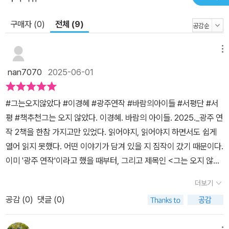
면 무엇을 위해 존재해야 하는가. 한 소년의 소박한 꿈도 이루어주지
구매자 (0)
전체 (9)
못하는 국가에게 우리는 무엇을 요구해야 하는가. 작가는 아주 짧은
정보만으로 인호라는 가상의 인물을 만들어낸 후, 그에게 실존인물
메뉴
박인배가 갖지 못했던 행복한 시간을 안겨 주었다. “반짝이는 한 순
간, 두근거리는 한 순간이라도 깃들게 하고 싶었”다는 간절한 바람 때
nan7070
2025-06-01
문이다. 국가폭력의 부당함을 소리내어 외치는 대신 폭력에 의해 스
러진 아름다운 순간을 그려냄으로써 우리가 무엇을 지켜야 하는지 넌
#그는오지않았다 #이경혜 #광주연작 #바람의아이들 #서평단 #서
지시 말해주고 있는 것이다. 작가가 광주 연작을 기획하고 준비하는
평 #책추천그는 오지 않았다. 이경혜. 바람의 아이들. 2025._광주 연
동안 12.3 비상계엄이 일어났다. 역사는 반복되지만 우리가 기억하는
작 2책을 한참 가지고만 있었다. 읽어야지, 읽어야지 하면서도 쉽게
한 잘못은 반복되지 않을 것이다. 더욱더 이 시리즈가 필요한 이유다.
열어 읽지 못했다. 어떤 이야기가 담겨 있을 지 짐작이 갔기 때문이다.
한손에 들어오는 작은 판형으로 만들었지만 5.18광주민주화운동에
이미 '광주 연작'이라고 했을 때부터, 그리고 제목인 <그는 오지 않았
대한 해설과 작가의 충실한 후기가 부록으로 곁들여져 5월에 읽기 좋
다>를 되내면서 쉽게 내용을 확인하기 어려웠다. 더 솔직히는 두려웠
은 책이다.
더보기
다고 하는 편이 맞을 것이다. 여전히 나는 비겁하고, 선뜻 읽어내려는
공감 (
0
)
댓글 (0)
마음을 먹지 못하는 한심함을 갖고 있었다. 직시하고 대면할 용기를
내기 위해 아직도 시간을 들여야 한다는 것이 속상했다.하지만 한편