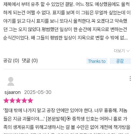
모른다요. 배달 나가면 늦는 수도 있응께. 그래도 꼭 기다리고 있어야
제목에서 부터 유추 할 수 있었던 결말. 어느 정도 예상했음에도 울컥
까?아들의 시신을 뒤늦게 발견한 부모의 마음은 어땠을까?등등 여러
혀요. 꼭 올 거니께. 나가 약속은 절대 안 어긴당께! 절대로!'(60쪽)인
하게 되는건 어쩔 수 없다. 표지를 보며 이 그림은 무얼까 싶었는데 이
생각에 울컥한다소설 속 인호가 순미에게 건넨 자개 손거울에 새긴
호의 삶에서 유일하게 약속을 어기게 된 마지막 약속이지 않을까. 약
야기를 읽고 다시 표지를 보니 또다시 울컥한다.꼭 오겠다고 약속했
은방울 꽃은 5월 5일(어린이날)의 탄생화로 '틀림없이 행복해진다'는
속을 꼭 지키고 싶었을 그 마음이 느껴져 더 가슴이 아픈 부분이었다.
던 그는 오지 않았다.평범했던 일상이 한 순간에 지옥으로 변하는건
꽃말을 갖고 있다국가권력에 의해 아주 작고 사소한 그러나 무엇보다
약속을 하는 인호와 순미를 보며 이토록 슬프고 속상할 수 있을까.인
순식간이었다. 왜 그들의 평범한 일상이 지옥으로 변할 수 밖에 없었
도 빛나는 꿈과 희망 그리고 행복을 짓밟하는 일이 없도록, 단지 그때
호의 머릿속으로 언젠가 그랬듯이 한 번도 보지 못한 그의 아내와 아
나.'저놈덜이 허가 받은 살인자들이여.' (86쪽) 실제 5.18 청소년 희
그곳에 있었다는 이유로 죽어간 어린 넋들의 이야기는 영원히 기억해
더보기
들이 떠올랐다. 다가가 그들을 안으며 활짝 웃는 홍장인의 모습도 생
생자들의 이야기에 작가의 상상을 덧입힌 광주 연작 시리즈로 이유없
야 한다쓰라린 가난 속에서 열여덟의 나이로 총에 맞아 세상을 떠난
생하게 그려졌다. 그는 지금 그들에게로 가고 있었다. 그는 그들에게
공감 (
0
)
댓글 (0)
이 죽어간 그들을 기억해 주기를 바라는 저자, 소설 속에서라도 설레
박인배 씨의 명복을 빈다서평단으로 선정되어 솔직하게 작성하였습
로 반드시 돌아가야 할 사람이었다.(93-4쪽)홍장인 역시 그랬던 것
는 순간과 존경의 마음도 품었으면 했던 저자의 마음에 또다시 울컥
니다 #광주 #518 #광주민주화운동 #광주민중항쟁
이다. 반드시 돌아가야 할 사람, 돌아가겠다고 약속한 사람, 마지막 순
한다.박인배의 짧은 인생만큼이나 소설 속 박인호의 이야기도 짧다.
메뉴
간까지도 그 약속을 지키려 했던 사람. 어쩌면 그런 홍장인의 마음을
그 짧은 이야기 속에서 느껴지는 무게감에 마음이 무겁다. 우리의 이
sjaaron
2025-05-30
알았기에 인호는 달려갈 수밖에 없었을 지도 모르겠다는 생각이 든
평범한 일상이 누군가의 희생으로 이루어진 결과라는 것을 잊지 말고
다. 그 마음을 지켜주기만 위해, 약속을 지킬 수 있도록 도와주기 위
기억하며 소중히 살아야겠다._※ 출판사로 부터 도서를 제공 받아 읽
'절대 밖에 나가지 말고 공장 안에만 있어야 한다. 너무 흉흉해. 저놈
해. 그렇게 지켜내는 약속이 얼마나 소중한 지를 본인 스스로 너무나
고 솔직하게 작성한 리뷰입니다.
들은 지금 괴물이야....' [본문발췌]🏵 중학생 인호는 어머니 홀로 가
잘 알고 있었으니까 말이다.1980년 5월 18일. '5.18광주민주화운
족의 생계유지를 위해고생하시는 걸 볼 수만은 없어 개천에 책가방을
동'. 45년이나 지났지만, '광주가 '인간의 잔혹성과 존엄함이 극한의