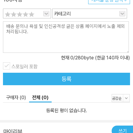
청을 해서 약속도 잡아둔 터였다. 얼마 안 되는 월급은 가난한 어머니
카테고리
에게 고스란히 갖다 줘야 하겠지만 조금쯤 떼어 데이트에 쓸 수 있을
것이다. 그런데 난생 처음 누군가를 좋아하고 이제 막 사랑이 시작되
려는 때, 거리에서 큰 시위가 일어난다. 아무 잘못 없는 행인들에게 곤
봉을 휘두르는 군인들, 불태워진 방송국, 숨죽여 시국에 대해 이야기
하는 어른들. 무슨 영문인지 모르지만 불의한 일이 자행된다는 사실
만은 똑똑히 알겠다. 그렇다면 잠깐 거리로 나가서 수많은 사람들 속
현재
0
/280byte (한글 140자 이내)
에서 저항의 목소리를 내도 괜찮겠지. 「그는 오지 않았다」는 이미 제
스포일러 포함
목에서 주인공 인호의 비극을 드러내준다. 이 이야기는 5.18 희생자
등록
인 박인배라는 실존인물의 정보를 토대로 만들어진 소설이다. 이 복
고풍 사랑 이야기가 비극적인 결말을 맞게 된 것은 사악한 국가폭력
구매자 (0)
전체 (0)
때문이다. 5.18은 그 자체로도 비극적인 역사지만 한 사람 한 사람의
구체적인 삶을 어떤 방식으로 짓밟고 망가뜨렸는지는 차마 헤아리기
등록된 평이 없습니다.
어렵다. 이제 막 첫사랑에 빠지고 존경할 만한 어른도 만나고 희미하
게나마 미래에 대한 희망도 갖게 된 소년이 거리에서 총에 맞아야 했
쓰기
던 이유가 무엇일까? 국가가 한 개인의 평범한 삶을 지켜주지 못한다
마이리뷰