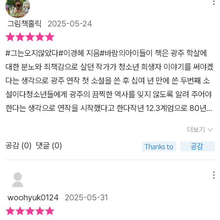
으로는 쉽게 광주 이야기를 하고 싶지 않았다. 다른 소설들처럼 가볍
메뉴
게 읽고 넘기고 싶지 않았다. 그래서는 안 되고 또 그럴 수도 없지만
그림책홀릭
2025-05-24
말이다. 내가 뜸을 들이고 쉽게 책장을 넘기지 못하는 그 시간만큼, 주
저하고 조심하려는 마음만큼, 광주를 생각하는 마음을 정돈하고 싶었
#그는오지않았다#이경혜 지음#바람의아이들이 책은 광주 학살에
던 것도 있다. 진실 앞에 고개 돌리지 않고 있는 그대로를 알아나가는
대한 분노와 죄책감으로 살던 작가가 청소년 희생자 이야기를 써야겠
것만이 지금을 살고 있는 우리가 할 수 있는 최선을 것이기 때문이다.
다는 생각으로 광주 연작 첫 소설을 쓴 후 십여 년 만에 쓴 두번째 소
과거의 일이 역사 속으로 묻히지 않을 수 있도록 거듭 읽고 말하며 기
설이다청소년들에게 광주의 끔찍한 역사를 잊지 않도록 알려 주어야
억하고 알리는 것에 게으르지 않도록 스스로를 단속해야하는 것이다.
한다는 생각으로 연작을 시작했다고 한다작년 12.3계엄으로 80년
박인배인 인호. 어떤 마음도 소홀히 하지 않겠다는 단단한 마음이 느
광주는 현재로 다시 소환되었고 '광주' 덕분에 우리는 살았다그렇게
껴졌다. 이 글을 읽으려던 나는 비겁했지만, 그는 그 삶 안에서 한 순
더보기
과거가 현재를 구했고 현재가 과거를 되살렸다'전복 껍데기처럼 징그
간도 비겁하지 않았다. 매 순간의 마음에 최선을 다했고, 그 마음을 향
공감 (
0
)
댓글 (0)
럽고 험난한 자신의 인생에도 (자개의) 그런 찬란한 순간이 숨어 있을
한 행동에 주저함이 없었다. 그가 아끼고 사랑하는 마음에 진심이었
것만 같았다'찬란한 순간을 꿈꾸며 자개 하청 공장에서 일하다가 꽃
고, 그 마음을 지키기 위한 행동을 했을 뿐인 것이다. 열심히 제 마음
다운 나이에 희생당한 인호가 소설의 주인공이다실제 이름은 박인배
메뉴
껏의 삶을 살아내고 있었을 뿐이고 그에 따라 움직였을 뿐이고, 그 결
로, 작가는 원래의 실존 인물을 기억해 주기 바라는 마음으로 묘지 번
과가 죽음이 되어서는 안 되었던 것이다.'약속한 거여! 그날 두 시꺼정
woohyuk0124
2025-05-31
호를 책에 남겼다묘지 번호를 보는 순간, 소설 속에서 빠져 나와 현실
여기로 오랑께요. 오전 근무라 두 시면 될 건디 혹시 쪼끔 늦어질지도
속 인물이었음을 실감한다얼마나 고통스러웠을까?얼마나 억울했을