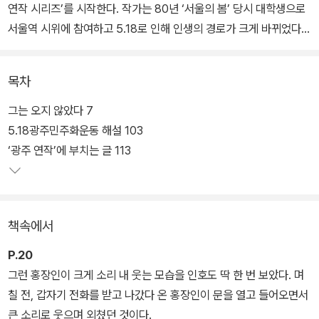
연작 시리즈’를 시작한다. 작가는 80년 ‘서울의 봄’ 당시 대학생으로
서울역 시위에 참여하고 5.18로 인해 인생의 경로가 크게 바뀌었다고
고백한다.
목차
「그는 오지 않았다」는 이미 제목에서 주인공 인호의 비극을 드러내준
다. 이 이야기는 5.18 희생자인 박인배라는 실존인물의 정보를 토대
그는 오지 않았다 7
로 만들어진 소설이다. 이 복고풍 사랑 이야기가 비극적인 결말을 맞
5.18광주민주화운동 해설 103
게 된 것은 사악한 국가폭력 때문이다. 5.18은 그 자체로도 비극적인
‘광주 연작’에 부치는 글 113
역사지만 한 사람 한 사람의 구체적인 삶을 어떤 방식으로 짓밟고 망
가뜨렸는지는 차마 헤아리기 어렵다. 이제 막 첫사랑에 빠지고 존경
할 만한 어른도 만나고 희미하게나마 미래에 대한 희망도 갖게 된 소
책속에서
년이 거리에서 총에 맞아야 했던 이유가 무엇일까? 국가가 한 개인의
평범한 삶을 지켜주지 못한다면 무엇을 위해 존재해야 하는가. 한 소
P.20
년의 소박한 꿈도 이루어주지 못하는 국가에게 우리는 무엇을 요구해
그런 홍장인이 크게 소리 내 웃는 모습을 인호도 딱 한 번 보았다. 며
야 하는가.
칠 전, 갑자기 전화를 받고 나갔다 온 홍장인이 문을 열고 들어오면서
큰 소리로 웃으며 외쳤던 것이다.