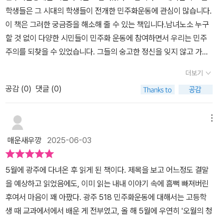
점은, 우리가 잊지 말아야 할 역사와 그 속에서 희생된 이들의 이야기
겠지. 이유 없이 정부의 모함과 말도 안되는 명령으로 죽어나가고 희
학생들은 그 시대의 학생들이 전개한 민주화운동에 관심이 많습니다.
를 기억하는 것이 얼마나 중요한가 하는 것입니다. 그저 자신의 삶을
생당한 사람들을 생각할 때면 착잡하다. 그러나 그것과 동시에, 그럼
이 책은 그러한 궁금증을 해소해 줄 수 있는 책입니다.남녀노소 누구
살아갔을 뿐인 소년이 역사적 비극에 휩쓸린 모습이 너무나 안타까웠
에도 지켜내야 하는 것들이 있다는 생각을 한다. 자유, 삶, 희망, 민주,
할 것 없이 다양한 시민들이 민주화 운동에 참여하면서 우리는 민주
습니다.
우리… 그런 가치에 대해 생각한다.​책의 주인공인 인호의 모델이 된
주의를 되찾을 수 있었습니다. 그들의 숭고한 정신을 잊지 않고 가슴
박인배 군의 짧았던 인생에 한 순간의 윤기라도 더하고 싶었다는 작
에 새기며, 두 번 다시 이러한 비극이 일어나지 않도록 노력해야겠습
더보기
가의 마음이 십분 공감된다. 그 시절 광주에서 희생당한 모든 이들의
니다. '어린왕자' 의 내용을 빌려온 점도 참신하고 신선했습니다.
삶과 인생을 우리가 조금 더 바라볼 때 그들의 죽음이 희생을 너머 우
공감 (
0
)
댓글 (0)
리에게 더 큰 메세지를 전할 수 있을 것이라 생각한다.​우리가 지금 누
리고 있는 것들이, 과거에서나 현재에서나 누군가의 희생으로 이룩된
메뉴
것임을 잊지 않길 다짐한다,​​​​​​​​이 글은 출판사 바람의 아이들에서 도서
매운새우깡
2025-06-03
를 제공받아 작성되었음을 알립니다.​​
5월에 광주에 다녀온 후 읽게 된 책이다. 제목을 보고 어느정도 결말
을 예상하고 읽었음에도, 이미 읽는 내내 이야기 속에 흠뻑 빠져버린
후여서 마음이 꽤 아팠다. 광주 518 민주화운동에 대해서는 고등학
생 때 교과에서에서 배운 게 전부였고, 올 해 5월에 우연히 '오월의 청