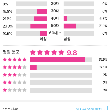
20대
0%
0%
내고 울부짖는 대신 그때 희생된 이름을 나지막히, 그러나 소중히 불
30대
0%
15.8%
러주자고 제안한다. 5.18 당시 희생된 시민들 가운데는 어린이와 청
40대
5.3%
21.1%
소년들도 있었으며, 그들의 존재가 바로 무도하고 잔인한 국가폭력의
50대
증거이기 때문이다. 「명령」은 책방 앞에서 계엄군이 휘두른 몽둥이질
21.1%
26.3%
에 쓰러진 중학교 3학년 박기현, 「그는 오지 않았다」는 자개 공장에서
60대
0%
10.5%
여성
남성
일하며 이제 막 첫 월급 수령을 앞두고 있던 열여덟 살 소년공 박인배
의 삶과 죽음을 모티프로 하고 있지만 어디까지나 픽션이다. “그 자리
9.8
평점 분포
에 있었다면 누구든 당할 수 있는 일”이었다는 사실을 명백히 하고
88.9%
“글 속에서 자유롭게 인물의 삶을 그려” 내려는 것이다. ‘광주 연작 시
리즈’는 “역사란 결국 한 사람의 이름을 사무치게 불러주고, 기억하는
11.1%
일일 뿐”이라는 생각으로 시작하는 기획이다. 한 소년의 소박한 꿈도
0%
이루어주지 못하는 국가에게 우리는 무엇을 요구해야 하는가 한 소년
0%
이 있었다. 가난해서 중학교도 마치지 못했고 서울에 올라가 나이를
0%
속이고 공장 일을 시작해야 했던 소년. 소년은 열여덟 살이 되어 이제
어엿한 노동자가 되었고, 고향으로 돌아와 취업한 공장에서 첫 월급
날을 앞두고 있었다. 얼마 전에는 오래 지켜보던 소녀에게 데이트 신
100자평
게시물 운영 원칙