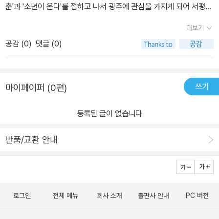
춘'과 '소년이 온다'를 접하고 나서 광주에 관심을 가지게 되어 서평단
을 신청하게 되었다. 저 두 작품을 보고 한동안 먹먹하고 마음이 아프
더보기
고, 죄책감이 들었다. 이정도일줄은 몰랐던 내가 너무 부끄럽고 한심
공감 (
0
)
댓글 (0)
했다. 이렇게 큰 일을 모르고 있는데도 대한민국 국민이라고 내가 당
당히 말해도 되는가?같은 민족인데 어떻게 이런 일이 벌어질 수 있는
건가?이런 일이 있었는데, 그걸 조롱하는 사람이 같은 나라 국민이라
쓰기
마이페이퍼 (0편)
고 할 수 있나?어떻게 지켜낸 민주주의인데, 그걸 조롱하나?부끄러
움과 분노와 답답함이 뒤엉킨 채 읽었다. 앞으로도 5월, 하면 이 책을
등록된 글이 없습니다
떠올리게 될 것 같다. 그리고 다음에 광주에 가서는 어쩌면 인호였을
지도 모르는 박인배씨의 묘에 가서 인사를 하려고 한다. 그리고 앞으
반품/교환 안내
로도 5월의 광주를 잊지 않으려고 한다.*서평단에 선정되어 책을 제
공받고 읽은 후 작성한 리뷰입니다*#그는오지않았다 #이경혜 #광
주연작 #바람의아이들 #서평단 #서평 #책추천
로그인
전체 메뉴
회사 소개
출판사 안내
PC 버전