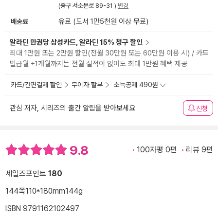
(중구 서소문로 89-31 )
변경
배송료
유료 (도서 1만5천원 이상 무료)
알라딘 만권당 삼성카드, 알라딘 15% 청구 할인
최대 1만원 또는 2만원 할인(전월 30만원 또는 60만원 이용 시) / 카드
발급월 +1개월까지는 전월 실적이 없어도 최대 1만원 혜택 제공
카드/간편결제 할인
무이자 할부
소득공제 490원
관심 저자, 시리즈의 출간 알림을 받아보세요
신청
9.8
100자평 0편
리뷰 9편
세일즈포인트
180
144쪽
110*180mm
144g
ISBN 9791162102497