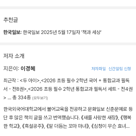
추천글
한국일보:
한국일보 2025년 5월 17일자 '책과 세상'
저자 소개
지은이:
이경혜
저자파일
신간알림 신청
최근작 :
<두 아이>
,
<2026 초등 필수 2학년 국어 + 통합교과 필독
서 - 전8권>
,
<2026 초등 필수 2학년 통합교과 필독서 세트 - 전4권
>
… 총 334종
(모두보기)
한국외국어대학교에서 불어교육을 전공하고 문화일보 신춘문예로 등
단 후 많은 책의 글을 쓰고 번역했습니다. 《새를 사랑한 새장》, 《행복
한 학교》, 《흑설공주》, 《말 더듬는 꼬마 마녀》, 《심청이 무슨 효녀
야?》 등의 책을 썼고, 마리 도를레앙의 그림책 《어떤 약속》, 《우리의