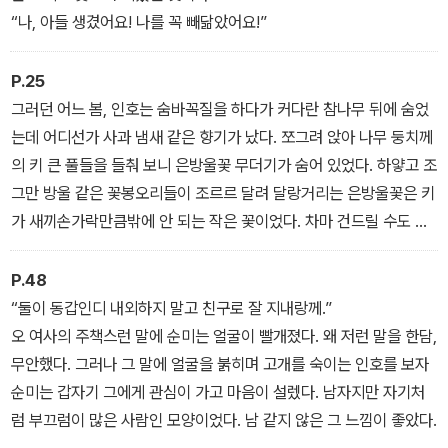
“나, 아들 생겼어요! 나를 꼭 빼닮았어요!”
P.25
그러던 어느 봄, 인호는 숨바꼭질을 하다가 커다란 참나무 뒤에 숨었
는데 어디선가 사과 냄새 같은 향기가 났다. 쪼그려 앉아 나무 둥치께
의 키 큰 풀들을 들춰 보니 은방울꽃 무더기가 숨어 있었다. 하얗고 조
그만 방울 같은 꽃봉오리들이 조르르 달려 달랑거리는 은방울꽃은 키
가 새끼손가락만큼밖에 안 되는 작은 꽃이었다. 차마 건드릴 수도 없
게 귀엽고 사랑스러웠다. 인호는 친구들에게도 알려 주지 않고 혼자
만 그 꽃들을 보러 다녔다. 짓궂은 친구들이 함부로 짓밟거나 마구 따
P.48
서 소꿉장난 반찬으로 써 버릴까 봐서였다.
“둘이 동갑인디 내외하지 말고 친구로 잘 지내랑께.”
오 여사의 주책스런 말에 순미는 얼굴이 빨개졌다. 왜 저런 말을 한담,
무안했다. 그러나 그 말에 얼굴을 붉히며 고개를 숙이는 인호를 보자
순미는 갑자기 그에게 관심이 가고 마음이 설렜다. 남자지만 자기처
럼 부끄럼이 많은 사람인 모양이었다. 남 같지 않은 그 느낌이 좋았다.