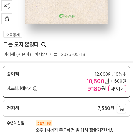
소득공제
그는 오지 않았다
이경혜
(지은이)
바람의아이들
2025-05-18
종이책
12,000
원,
10%
10,800
원
+ 600원
9,180
원
카드최대혜택가
더보기
전자책
7,560
원
수령예상일
양탄자배송
오후 1시까지 주문하면 밤 11시
잠들기전 배송