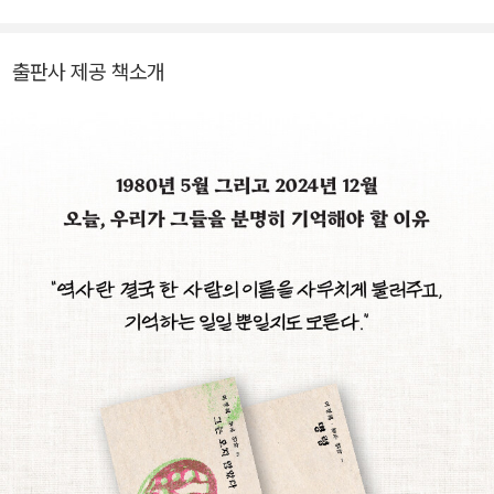
오두막》을 비롯 《모든 게 선물이야》, 《뉴욕에 나타난 곰》, 《거꾸로
앉으라고?》, 《세상 끝에 있는 너에게》 등 300여 권의 그림책을 우리
출판사 제공 책소개
말로 옮겼습니다.