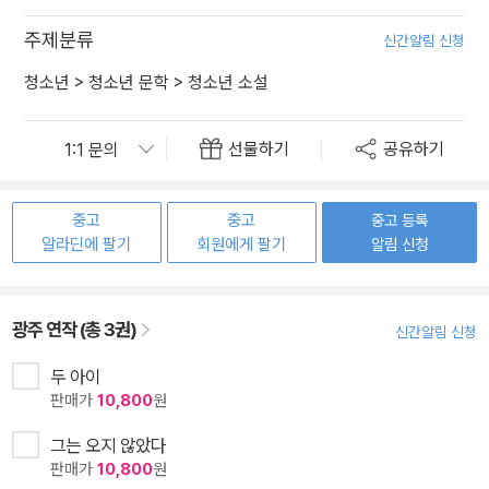
주제분류
신간알림 신청
청소년
>
청소년 문학
>
청소년 소설
선물하기
공유하기
중고
중고
중고 등록
알라딘에 팔기
회원에게 팔기
알림 신청
광주 연작 (총 3권)
신간알림 신청
두 아이
판매가
10,800
원
그는 오지 않았다
판매가
10,800
원