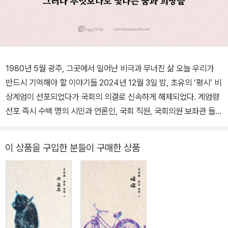
1980년 5월 광주, 그곳에서 일어난 비극과 무너진 삶 오늘 우리가
반드시 기억해야 할 이야기들 2024년 12월 3일 밤, 초유의 ‘평시’ 비
상계엄이 선포되었다가 국회의 의결로 신속하게 해제되었다. 계엄령
선포 즉시 수백 명의 시민과 언론인, 국회 직원, 국회의원 보좌관 들이
국회로 몰려들어 계엄군을 막았기 때문에 가능한 일이었다. 군경도
자신들에게 주어진 명령을 수행하지 않거나 소극적으로 임하는 것으
이 상품을 구입한 분들이 구매한 상품
로 불법 계엄을 무력하게 만들었다. 헌법재판소는 윤석열 대통령의
탄핵 심판 선고 요지에서 “국회가 신속하게 비상계엄해제요구 결의
를 할 수 있었던 것은 시민들의 저항과 군경의 소극적인 임무 수행 덕
분”이라고 명시하기도 하였다. 소설가 한강은 노벨문학상 수상 연설
에서 『소년이 온다』를 쓰면서 “죽은 자들이 산 자를 구하고 있다고 느
낀 순간”이 있었다고 이야기한다. 역설적으로 대한민국 국민들은 군