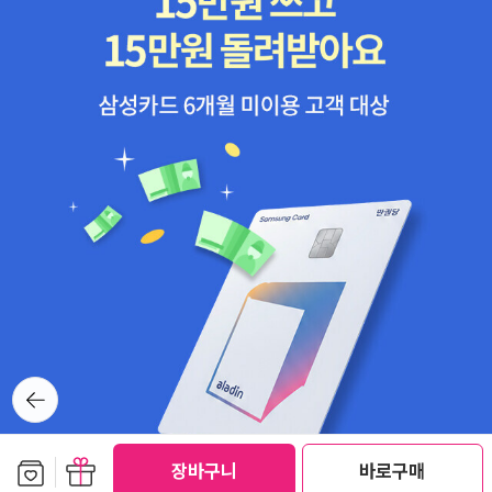
뒤로가
기
보관함담기
선물하기
장바구니
바로구매