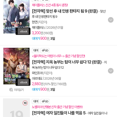
제이플러스 신간 4종 동시 론칭!
[전자책] 맞선 후 내 인생 판타지 됨 9 (완결)
-
맞선
후 내 인생 판타지 됨 9
현연
(지은이)
제이플러스
|
2026년 01월
3,200
원 (160원)
900
대여가
원,
3일
대여
ePub
<물리학도는 마법이 너무~> 출간 기념 할인전!
[전자책] 지옥 농부는 탑이 너무 쉽다 12 (완결)
-
지
옥 농부는 탑이 너무 쉽다 12
와인조아
(지은이)
아르데오
|
2026년 06월
2,880
원 (10% 할인 / 160원)
900
대여가
원,
3일
미리읽기
대여
ePub
노벨피아 단행본 신작 출간 기념 할인 이벤트!
[전자책] 여자 일진들이 나를 먹음 5
-
여자 일진들이 나