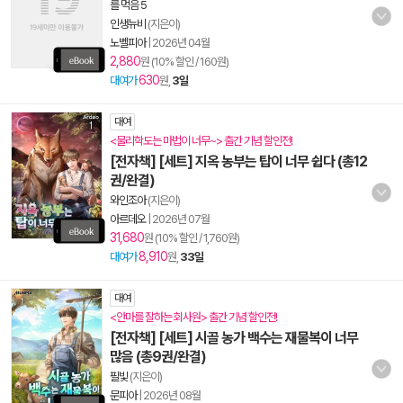
를 먹음 5
인생뉴비
(지은이)
노벨피아
|
2026년 04월
2,880
원 (10% 할인 / 160원)
630
대여가
원,
3일
대여
<물리학도는 마법이 너무~> 출간 기념 할인전!
[전자책] [세트] 지옥 농부는 탑이 너무 쉽다 (총12
권/완결)
와인조아
(지은이)
아르데오
|
2026년 07월
31,680
원 (10% 할인 / 1,760원)
8,910
대여가
원,
33일
대여
<안마를 잘하는 회사원> 출간 기념 할인전!
[전자책] [세트] 시골 농가 백수는 재물복이 너무
많음 (총9권/완결)
필빛
(지은이)
문피아
|
2026년 08월