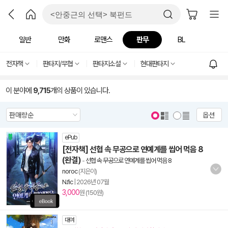
일반
만화
로맨스
판무
BL
전자책
판타지/무협
판타지소설
현대판타지
이 분야에
9,715
개의 상품이 있습니다.
옵션
ePub
[전자책] 선협 속 무공으로 연예계를 씹어 먹음 8
(완결)
-
선협 속 무공으로 연예계를 씹어 먹음 8
noroc
(지은이)
N.fic
|
2026년 07월
3,000
원 (150원)
대여