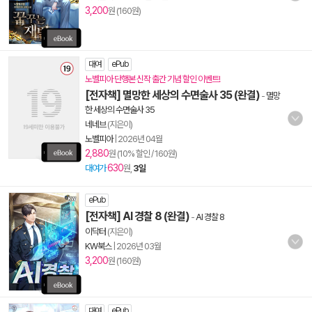
3,200
원 (160원)
대여
ePub
노벨피아 단행본 신작 출간 기념 할인 이벤트!
[전자책] 멸망한 세상의 수면술사 35 (완결)
-
멸망
한 세상의 수면술사 35
네네브
(지은이)
노벨피아
|
2026년 04월
2,880
원 (10% 할인 / 160원)
630
대여가
원,
3일
ePub
[전자책] AI 경찰 8 (완결)
-
AI 경찰 8
이닥터
(지은이)
KW북스
|
2026년 03월
3,200
원 (160원)
대여
ePub