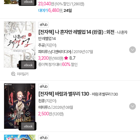
23,040
원 (10% 할인 / 1,280원)
6,480
대여가
원,
24일
ePub
[전자책] 나 혼자만 레벨업 14 (완결) : 외전
-
나 혼자
만 레벨업 14
추공
(지은이)
파피루스(디앤씨미디어)
|
2019년 07월
3,200
8.7
원 (160원)
60%
종이책 정가 대비
할인
미리읽기
ePub
[전자책] 바람과 별무리 130
-
바람과 별무리 130
흰콩
(지은이)
에피루스
|
2026년 08월
2,500
원 (120원)
ePub