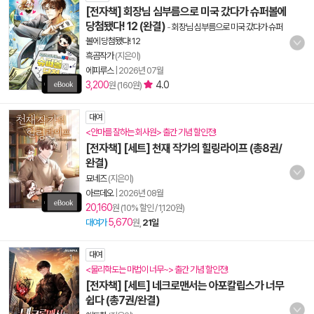
[전자책] 회장님 심부름으로 미국 갔다가 슈퍼볼에
당첨됐다! 12 (완결)
-
회장님 심부름으로 미국 갔다가 슈퍼
볼에 당첨됐다! 12
흑곰작가
(지은이)
에피루스
|
2026년 07월
3,200
4.0
원 (160원)
대여
<안마를 잘하는 회사원> 출간 기념 할인전!
[전자책] [세트] 천재 작가의 힐링라이프 (총8권/
완결)
묘네즈
(지은이)
아르데오
|
2026년 08월
20,160
원 (10% 할인 / 1,120원)
5,670
대여가
원,
21일
대여
<물리학도는 마법이 너무~> 출간 기념 할인전!
[전자책] [세트] 네크로맨서는 아포칼립스가 너무
쉽다 (총7권/완결)