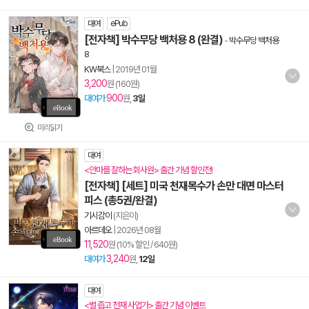
대여
ePub
[전자책] 박수무당 백처용 8 (완결)
-
박수무당 백처용
8
KW북스
|
2019년 01월
3,200
원 (160원)
900
대여가
원,
3일
미리읽기
대여
<안마를 잘하는 회사원> 출간 기념 할인전!
[전자책] [세트] 미국 천재목수가 손만 대면 마스터
피스 (총5권/완결)
기시감이
(지은이)
아르데오
|
2026년 08월
11,520
원 (10% 할인 / 640원)
3,240
대여가
원,
12일
대여
<별 줍고 천재 사업가> 출간 기념 이벤트