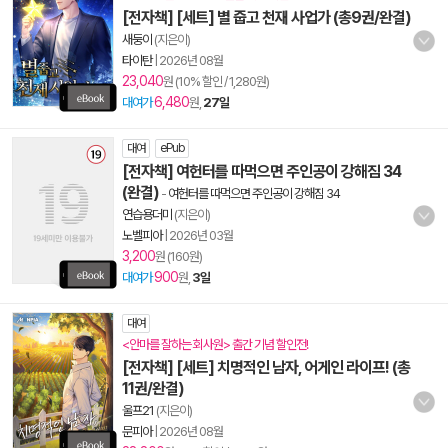
[전자책] [세트] 별 줍고 천재 사업가 (총9권/완결)
새둥이
(지은이)
타이탄
|
2026년 08월
23,040
원 (10% 할인 / 1,280원)
6,480
대여가
원,
27일
대여
ePub
[전자책] 여헌터를 따먹으면 주인공이 강해짐 34
(완결)
-
여헌터를 따먹으면 주인공이 강해짐 34
연습용더미
(지은이)
노벨피아
|
2026년 03월
3,200
원 (160원)
900
대여가
원,
3일
대여
<안마를 잘하는 회사원> 출간 기념 할인전!
[전자책] [세트] 치명적인 남자, 어게인 라이프! (총
11권/완결)
울프21
(지은이)
문피아
|
2026년 08월