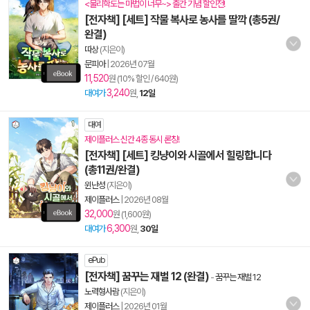
<물리학도는 마법이 너무~> 출간 기념 할인전!
[전자책] [세트] 작물 복사로 농사를 딸깍 (총5권/
완결)
따상
(지은이)
문피아
|
2026년 07월
11,520
원 (10% 할인 / 640원)
3,240
대여가
원,
12일
대여
제이플러스 신간 4종 동시 론칭!
[전자책] [세트] 킹냥이와 시골에서 힐링합니다
(총11권/완결)
윈난성
(지은이)
제이플러스
|
2026년 08월
32,000
원 (1,600원)
6,300
대여가
원,
30일
ePub
[전자책] 꿈꾸는 재벌 12 (완결)
-
꿈꾸는 재벌 12
노력형사람
(지은이)
제이플러스
|
2026년 01월