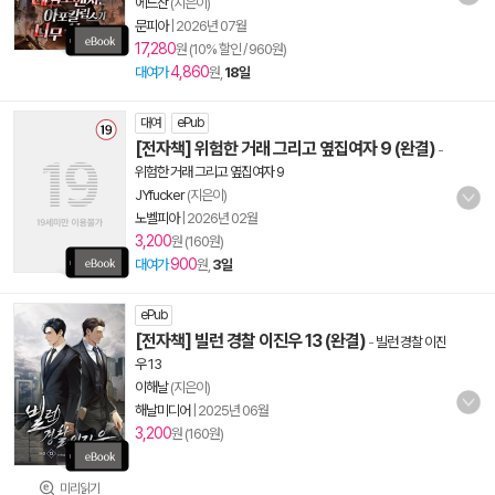
에드찬
(지은이)
문피아
|
2026년 07월
17,280
원 (10% 할인 / 960원)
4,860
대여가
원,
18일
대여
ePub
[전자책] 위험한 거래 그리고 옆집여자 9 (완결)
-
위험한 거래 그리고 옆집여자 9
JYfucker
(지은이)
노벨피아
|
2026년 02월
3,200
원 (160원)
900
대여가
원,
3일
ePub
[전자책] 빌런 경찰 이진우 13 (완결)
-
빌런 경찰 이진
우 13
이해날
(지은이)
해날미디어
|
2025년 06월
3,200
원 (160원)
미리읽기