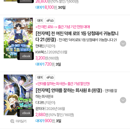
28,800
원 (10% 할인 / 1,600원)
8,100
대여가
원,
30일
대여
ePub
<전 여친 로또~> 출간 기념 기간 한정 대여!
[전자책] 전 여친 덕에 로또 1등 당첨돼서 귀농합니
다 21 (완결)
-
전 여친 덕에 로또 1등 당첨돼서 귀농합니다 21
한태민
(지은이)
KW북스
|
2026년 03월
3,200
원 (160원)
720
대여가
원,
3일
대여
ePub
<안마를 잘하는 회사원> 출간 기념 할인전!
[전자책] 안마를 잘하는 회사원 8 (완결)
-
안마를 잘
하는 회사원 8
디다트
(지은이)
문피아
|
2026년 06월
2,880
원 (10% 할인 / 160원)
900
대여가
원,
3일
미리읽기