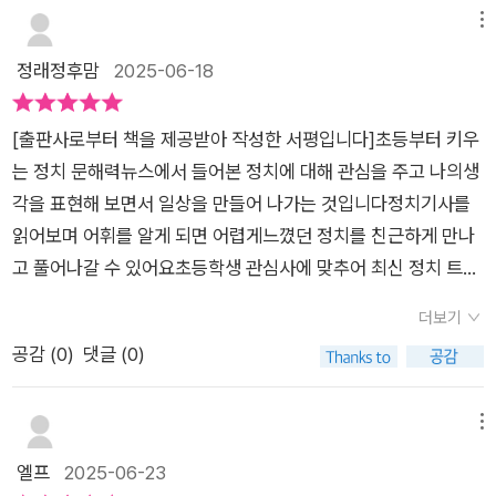
기도 하니까요.법이라는 것은 무엇인지, 죄라는 것은 무엇인지.솔
메뉴
직히 어른들도 뉴스에서 나오는 모든 정치에 관한 이야기들을 얼
정래정후맘
2025-06-18
마나 이해할까요?어쩌면 내가 듣고 싶은 것만 골라서 듣고 있을
지도 몰라요.그러니 아이들에게도 편파적으로 가르칠 수밖에요.
[출판사로부터 책을 제공받아 작성한 서평입니다]초등부터 키우
얼마 전 큰 아이 친구가 정치에 관해 이야기를 했다고 했어요.대
는 정치 문해력뉴스에서 들어본 정치에 대해 관심을 주고 나의생
통령 선거가 끝나고 친구들이 모여 이야기를 나눈 것 같아요.하지
각을 표현해 보면서 일상을 만들어 나가는 것입니다정치기사를
만 재미있었던 것은 자신들의 생각과 의견이 아닌 모두가 자신들
읽어보며 어휘를 알게 되면 어렵게느꼈던 정치를 친근하게 만나
의 부모에게서 들은 이야기들, 부모의 생각들이었다는 거지요.그
고 풀어나갈 수 있어요초등학생 관심사에 맞추어 최신 정치 트랜
것을 우리 아이에게 강요하고, 옳지 않다고 하는데..저희는 정치
드 50가지기사를 읽어볼 수 있어요 해시태크로 핵심내용을 알아
색(?)을 떠나 사람의 옳고 그름을 보고, 그저 그 당이 어떤 일을
더보기
보고 미리 검색해봅니다 미국대통령은 누구인지 선거는어떻게
하고, 국회와 법원이 무슨 일을 하며 등 오로지 사회 교과에서 배
공감 (
0
)
댓글 (0)
이루어졌는지 직접선거와 간접선거에 대해배워봅니다 어휘풀이
우는 내용들을 토대로 이야기를 해주어요.말 그대로 있는 그대로
로 어려운 단어는 한번 더 설명해주므로 확인해보며 쉽게 이해하
알려주되 제대로 알려주려고 노력을 많이 해요.하지만 이 또한 정
고 어휘력을 키워요꼭 알아야하는 정치 개념은 지문 속 다른 색깔
메뉴
답은 없어요.누군가는 저희가 옳다, 그르다 할 수도 있어요.하지
로 표시되어 꼭 확인하고 이해해보아요 국무회의는어떤 의미를
엘프
2025-06-23
만 모두가 그렇듯이 우리 어른들의 생각을 아이에게 강제로 주입
담고 있고 국무위원은 어떤 사람들을말하는지 알게 되어요 임시