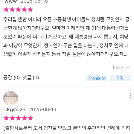
www
2025-06-18
에서 쉽게정치에 참여하는 방법 중 하나로공공의 문제 해결과 소
해서는 단순한 법이나 제도를 이해하는걸 넘어서서 생각하고 노
중한 세금을 더 잘사용을 할 수 있게 해준다위 기사를 통해 국민
력해야하는 과정이 필요합니다.아이가 사회의 상황을 제대로 이
우리집 뿐만 아니라 요즘 초등학생 아이들도 정치란 무엇인지 궁
신문고가 무엇인지 알고나아가 일상에서 느낀 불편한 점에 대해
해하고 자신의 권리를 누릴 수 있기 위해 지식을 쌓아 주어야 하
금한게 많아지더라구요. 얼마전 이례적인 제 21대 대통령선거를
제안하고 싶은 내용이 뭐가 있을지생각해 볼 수 있는 시간도 갖게
는데 그러기에 좋은 책인것 같습니다.자신의 생각과 행동이 어떤
보았기 때문에 더 그런거 같아요. 왜 대통령을 다시 뽑는지, 여당
된다​기사 제목만 읽어도 어떤 내용일지호기심이 생긴다관심 있
영향을 주는지 깨닫는다면 좀 더 신중한 어른으로 자라지 않을까
과 야당이 무엇인지, 정치인이 무슨 일을 하는지, 정치로 인해 내
게 기사를 읽어나가며자연스럽게 정치 관련 개념도 배우고정치
싶습니다.정치는 어려운게 아니라 우리의 삶 가까운데 있다는걸
생활이 어떻게 바뀌는지 등등 정말 질문이 많아지더라구요.​제가
문해력까지 쑥쑥 키워본다​달달 외우기만 하는 사회는이. 제. 그.
먼저 인식 시키기에 하루에 한장씩 도전해 보려고 합니다.[출판
정치에 대해 잘 모르기도 하고 아이 눈높이에 맞춰 하나둘 이 광
만.​신문 기사를 읽고내 생각도 정리해 보고일상 속 사회 정치적인
사로부터 도서 협찬을 받았고 본인의 주관적인 견해에 의하여 작
더보기
범위한 정치라는 분야를 설명하기에 너무 버겁다고 느껴졌습니
면을 쉽게 이해할 수 있도록 정치 여행을 떠나 보자​정치 꿈나무인
성함]
공감 (
0
)
댓글 (0)
다. 그런데 썬더키즈 출판사에서 [친절한 정치 신문] 이 나와서
어린 독자들의작은 관심에서 시작해더 나은 세상을만들어 갈 수
아이와 같이 읽어보고 이야기 나누기 너무 좋을거 같아 만나보게
있도록 이끌어주는친절한 정치 신문이다♡[출판사로부터 도서
되었습니다. 서울미래교육연구회 의 여러 초등학교 교사들이 만
메뉴
협찬을 받았고 본인의 주관적인 견해에 의하여 작성함]
든 [친절한 정치 신문] 이예요. 이 책을 읽는 친구들에게 라는 작
ckgma26
2025-06-13
가의 말을 보니 이 책을 어떤 마음으로 만들었는지 선생님들의 마
음이 다 담겨있더라구요.​'여러분이 이 책을 펼쳤다는 것은, 세상
[출판사로부터 도서 협찬을 받았고 본인의 주관적인 견해에 의하
과 사회에 대해 더 깊은 이해를 하려는 멋진 첫걸음을 내디딘 거