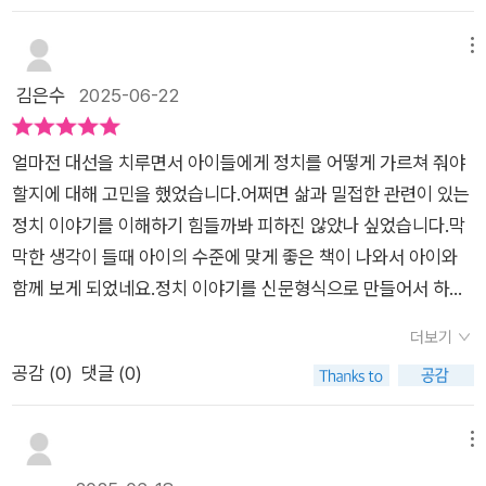
마음〕​2024년 11월, 울산의 한 파출소에초등 1학년 어린이가 치
배우기에 너무 어렵지 않게끔관심사에 맞는 최신 정치 트렌드를
킨을 놓고 갔다1년 전 이 어린이가파출소에서 경찰에게 상담을
반영한 50가지 기사를 담아낸 책입니다​저도 같이 읽다보니 교과
메뉴
받고나쁜 버릇을 고칠 수 있어고마운 마음을 1년 동안의 용돈을
서 속 필수 정치 개념을정치 핵심 어휘로 강조해서 읽으면 확실히
김은수
2025-06-22
모아표현한 것이었다위 내용을 이야기하며 경찰과 검사가우리
도움이 되더라구요어휘 풀이까지 같이 있으니 어려워 하는 단어
사회에 어떤 역할을 하는지에 대한 내용이 담겨있다​《내용 체크》
등도 이해하기 쉬웠구요​기사 내용은 초등학교 선생님들이 직접
코너에서 어휘 뜻을 물어보고경찰과 검사가 하는 일을 비교하며
얼마전 대선을 치루면서 아이들에게 정치를 어떻게 가르쳐 줘야
썼다고 하는데요그래서 확실히 더 마음에 드는 것 같아요​중간 중
누구의 역할이 더 중요하다고 생각하는지를묻는 질문으로 생각
할지에 대해 고민을 했었습니다.어쩌면 삶과 밀접한 관련이 있는
간 단계별로 문제도 있어서 내용을 이해했는지 어휘도 점검해보
을 정리할 시간을 준다​《정치 톡톡》에서는 큰 사람들의 잘못을조
정치 이야기를 이해하기 힘들까봐 피하진 않았나 싶었습니다.막
고한권의 책에 유익한 내용을 정말 많이 담아냈어요​​또 선생님과
사하는 공수처(고위 공직자 범죄 수사처)의역할에 대한 대화를
막한 생각이 들때 아이의 수준에 맞게 좋은 책이 나와서 아이와
학생들의 대화를 통해 정치지식도 넓힐 수 있는데요아이들이 정
보여준다​초등 1학년의 경찰서 치킨드림 이야기를 시작으로경찰
함께 보게 되었네요.정치 이야기를 신문형식으로 만들어서 하루
치와 좀 더 친근하게 다가갈 수 있게책의 구성에 정말 고민을 많
과 검사, 공수처의 역할에 대한배경지식을 기사로 알게 된 것이다​
에 하나씩 짧게 접할 수 있는 점이 가장 좋았습니다.본문읽기가
이 한 흔적이 보이는 것 같아요아이도 재미있게 읽더라구요!!!! 모
더보기
5장은 생활 속의 정치. 외교에 대한15가지 기사가 담겨있다〔콘서
끝나면 내용도 체크해 볼 수 있어서 개념을 다지기에 참 좋은 책
르던 단어나 내용도 알게되서 좋았다고 하구요초등학교 부터 알
공감 (
0
)
댓글 (0)
트 입장권이 500만 원?〕​인기 가수의 콘서트 입장권이 500만 원
인것 같습니다.혹시나 아이들이 흥미가 없어하면 어쩌지 걱정할
아두면 좋은 정치이야기!친절한 정치신문으로 시작하면 좋을 것
이넘는 금액으로 거래되는 암표가 극성을 부린다국민신문고에
필요가 없습니다.흥미 포인트를 여기저기서 뽑아서 재미있게 구
같아요도움이 정말 많이 되고 한번 되짚고 나갈 수 있어서그 부분
암표로 인한 피해를 호소하자암표 거래를 금지하고 처벌을 더강
성이 되어 있기 때문이죠.우리 아이들이 좋은 세상에 살기 위해서
메뉴
도 마음에 듭니다​
화하는 방향으로 법을 바꾸겠다고 밝힌다​국민신문고는 생활 속
는 그러한 사회를 만들어 가는 일원이 되어야 하겠지요.그러기 위