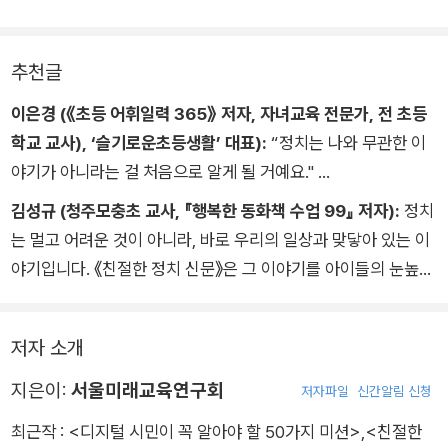
폭이 넓어진다.
추천글
정치 주요 어휘와 어려운 용어는 따로 ‘어휘 풀이’에서 확인할 수
있다. 아무리 좋은 내용도 어휘에서 막히면 글 내용을 이해할 수
이은경 (《초등 어휘일력 365》 저자, 자녀교육 전문가, 전 초등
없고, 생각을 확장할 수 없다. 이 책에서는 어휘 풀이를 통해 뜻을
학교 교사), ‘슬기로운초등생활’ 대표):
“정치는 나와 무관한 이
정확히 이해하고 정치 어휘력과 전반적인 문해력을 높일 수 있다.
야기가 아니라는 걸 처음으로 알게 될 거예요."
이 책을 읽고 나면 세상의 변화를 남의 일처럼 바라보는 대신, 자
김성규 (청주모충초 교사, 『행복한 동화책 수업 99』 저자):
정치
신의 작은 생각과 행동이 더 나은 세상을 만드는 씨앗이 될 수 있
는 멀고 어려운 것이 아니라, 바로 우리의 일상과 맞닿아 있는 이
음을 알 수 있답니다. 그래서 저는 세상에 대한 궁금증이 움트기
야기입니다. 《친절한 정치 신문》은 그 이야기를 아이들의 눈높이
시작한 초등학생 친구들에게 이 책을 건네고 싶습니다.
맞춰 자세하고 친절하게 풀어냅니다. 질문하고, 생각하고, 대답하
책을 읽고 난 아이는 세상의 규칙이 그냥 주어진 것이 아니라 사
는 과정을 통해 어린이들이 세상을 바라보는 눈을 넓히고, 더 나
람들이 소통하고 협력한 결과임을 이해하게 될 것입니다. 갈등을
저자 소개
은 시민으로 성장해 나가길 기대합니다.
두려워하지 않고, 함께 해결책을 찾아가는 힘을 키우게 될 것입니
지은이:
서울미래교육연구회
저자파일
신간알림 신청
다​.
최근작 :
<디지털 시민이 꼭 알아야 할 50가지 미션>
,
<친절한
모든 것이 빠르게 변하는 오늘, 스스로 사고하고 함께 살아가는