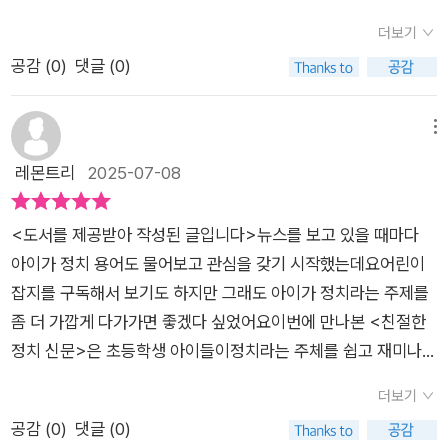
는 것으로 완독해보시길 추천합니다.#친절한정치신문#썬더키즈
을 수 있습니다어른들에게도 필요한 정치 지식이므로 아이들
에게 교과서 속 정치 개념을신문을 통해 알 수 있게 도와주니세상
#초등추천#초등사회#고학년추천도서#북스타그램#주말독서.
더보기
과 함께 읽고 서로의 의견을 이야기하는 시간을 가지길 추천합니
을 향한 궁금증도 생기고해결도 해주는 책이라 할 수 있다​흥미로
공감 (
0
)
댓글 (0)
다 출판사로부터 도서를 제공받아 작성한 솔직 후기입니다
운 신문기사를 읽으며어렵게 느껴지는 정치에 대해알아 보자현
실 사회에서 실제로 일어난여러 기사를 읽으면서세상의 변화를
느껴보기를 바란다5장으로 구성되어 있다 ​🍇 1장 정치와 민주주
메뉴
의🍈 2장 나라 살림을 꾸리는 대통령과 정부🍉 3장 국민을 대표
레몬트리
2025-07-08
하는 의회🍍 4장 옳고 그름을 판단하는 법원🍒 5장 생활 속의 정
치·외교​​초등학생 관심사에 맞춰최신 정치 트렌드를 반영한50가
<도서를 제공받아 작성된 글입니다>뉴스를 보고 있을 때마다
지 기사가 담겨있다해시태그도 있어 기사 관련해서더 많은 이야
아이가 정치 용어도 물어보고 관심을 갖기 시작했는데요어린이
기를 검색해 봐도 좋을듯하다​초등학교 교사들이 직접 만든 책이
잡지를 구독해서 보기도 하지만 그래도 아이가 정치라는 주제를
라초등 아이들의 눈높이에딱 안성맞춤이라 할 수 있다​짧고 간단
좀 더 가깝게 다가가면 좋겠다 싶었어요이번에 만나본 <친절한
한 기사라 지루할 틈 없이다음 기사가 궁금해질 거라 생각된다2
정치 신문>은 초등학생 아이들이정치라는 주체를 쉽고 재미나게
장은 대통령과 정부 관련 기사를 보여준다초등 고학년 사회 과목
배울 수 있는 책인데요정치나 민주주의에 대해서 친절한 정치신
에 담긴정부 관련 개념과 어휘들이기사 속에 숨겨져자연스럽게
더보기
문을 통해정치 기사를 읽어도보고 해시태그 표시가 되어 있어서
이해할 수 있도록 도와준다〔파출소로 배달된 초등학생의 따뜻한
공감 (
0
)
댓글 (0)
핵심 내용이 이렇구나 알 수 있기도 해요정치기사도 초등학생이