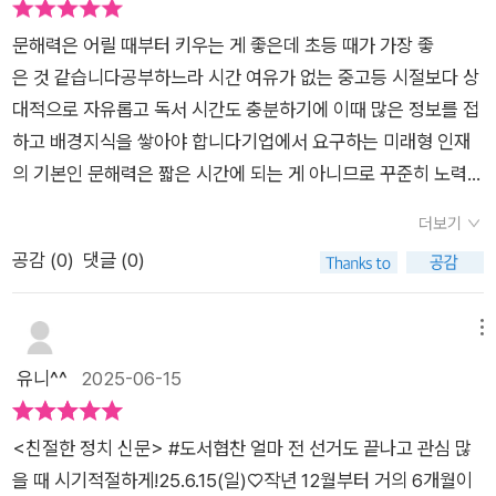
시키는 건 옳지 않다는거지요. 그렇기에 전 이번 도서인 [친절한
공휴일이 어떻게 정해지게되는지 알게되며 국무회의의 중요성을
정치 신문]이 정말 마음에 들기도 했어요.50가지의 정치와 민주
문해력은 어릴 때부터 키우는 게 좋은데 초등 때가 가장 좋
알아갑니다수록된 기사는 어린이 미래 교육을 위해 연구하는초
주의, 나라 살림을 꾸리는 대통령과 정부, 국민을 대표하는 국회,
은 것 같습니다공부하느라 시간 여유가 없는 중고등 시절보다 상
등학교 선생님들이 직접 기사를 쓰고 초등학생이꼭 알아야 할 교
옳고 그름을 판단하는 법원, 생활 속의 정치와 외교까지 정치를
대적으로 자유롭고 독서 시간도 충분하기에 이때 많은 정보를 접
과서 속 필수 정치 개념으로 구성되요어희, 내용이해, 글쓰기까지
폭넓게 학습할 수 있는 정보가 있어요.저는 아이들이 처음 정치를
하고 배경지식을 쌓아야 합니다기업에서 요구하는 미래형 인재
단계별 문제를풀어보면서 지식도 다져보고 문해력도 UP기사에
어렵게만이 아니라, 어른들의 잣대로 한쪽에 치우치는 것이 아니
의 기본인 문해력은 짧은 시간에 되는 게 아니므로 꾸준히 노력하
서 보았던 내용으로 어휘를 빈칸에 채워보고본문의 내용을 한 문
라 제대로 아이들의 시선에 맞게 접했으면 좋겠어요. 그렇기에 이
고 독서를 많이 하며 스스로를 성장시키고 여러 분야의 정보를 받
장으로 요약해요 권한대행에대한 주제로 상황에따른 나의 생각
더보기
책을 먼저 보기를 추천해요!!
아들이고 이해하며 사고력을 확장시켜야 합니다아이들에게 중요
을 써보아요정치톡톡의 대화형으로 정치지식도 넓혀봅니다친절
공감 (
0
)
댓글 (0)
한 독서는 많은 것을 가져다줍니다다양한 사고와 분석으로 생각
한 정치 신문의 책을 읽어보며 뉴스를 볼때 더많은 내용을 이해하
이 깊고 넓어지며 창의력도 좋아집니다과거의 경험을 바탕으
게 해주고 곧 나아가 세상을이해하는 첫 걸음이 되어요 아이의 시
로 살아가는 지혜와 교훈을 주며 보다 나은 미래를 만드
메뉴
선에서 쉽게 설명해주어 정치를 통해 우리의 권리와 의무를 알게
는 데 큰 힘이 됩니다어휘력이 풍부할수록 생각의 범위가 넓어지
유니^^
2025-06-15
되요
고 자신의 생각과 의견을 논리적이고 독창적으로 표현할 수 있습
니다아이들이 배경지식을 쌓고 사회적 흐름을 이해하는데 가
<친절한 정치 신문> #도서협찬 얼마 전 선거도 끝나고 관심 많
장 좋은 신문은 다양한 내용이 주제별로 나뉘어 핵심 정보를 제공
을 때 시기적절하게!25.6.15(일)♡작년 12월부터 거의 6개월이
하고 어려운 어휘들을 익히는 데 도움이 많이 됩니다최근 대통