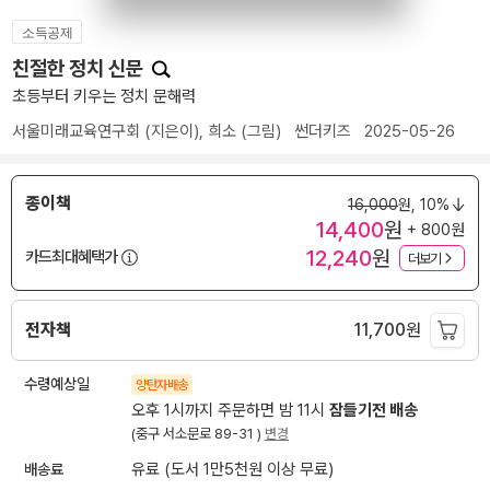
소득공제
친절한 정치 신문
초등부터 키우는 정치 문해력
서울미래교육연구회
(지은이),
희소
(그림)
썬더키즈
2025-05-26
종이책
16,000
원,
10%
14,400
원
+ 800원
12,240
원
카드최대혜택가
더보기
전자책
11,700
원
수령예상일
양탄자배송
오후 1시까지 주문하면 밤 11시
잠들기전 배송
(중구 서소문로 89-31 )
변경
배송료
유료 (도서 1만5천원 이상 무료)