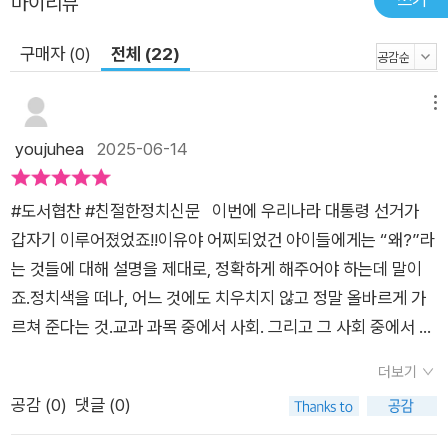
마이리뷰
구매자 (0)
전체 (22)
메뉴
youjuhea
2025-06-14
#도서협찬 #친절한정치신문 이번에 우리나라 대통령 선거가
갑자기 이루어졌었죠!!이유야 어찌되었건 아이들에게는 “왜?”라
는 것들에 대해 설명을 제대로, 정확하게 해주어야 하는데 말이
죠.정치색을 떠나, 어느 것에도 치우치지 않고 정말 올바르게 가
르쳐 준다는 것.교과 과목 중에서 사회. 그리고 그 사회 중에서 정
치 부분이 가장 어려운 것 같아요.분명 옳은 일인데 누군가에게는
더보기
슬프고, 속상하고, 분하며 억울할 수도 있고.분명 옳지 않은 일인
공감 (
0
)
댓글 (0)
데도 불구하고 꼭 일어나는 그런 사건들.누구는 큰 죄를 저질러도
돈으로 해결하면 끝이지만 누구는 빵 하나에 감옥에서 몇 년을 살