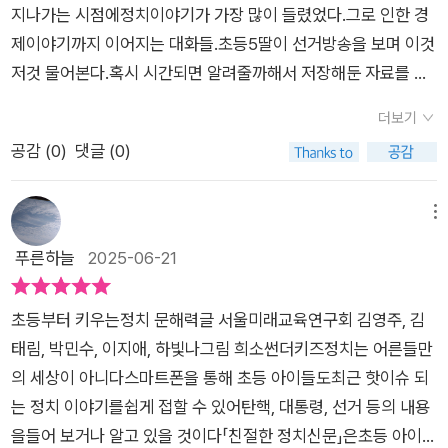
지나가는 시점에정치이야기가 가장 많이 들렸었다.그로 인한 경
령 탄핵으로 정치에 대한 관심이 높아졌기에 아이들 눈높이에 맞
제이야기까지 이어지는 대화들.초등5딸이 선거방송을 보며 이것
는 관련 도서를 찾고 있었는데 "친절한 정치 신문"은 초등 아이들
저것 물어본다.혹시 시간되면 알려줄까해서 저장해둔 자료를 보
이 읽기 좋은 도서입니다최신 정치 이슈를 반영한 50개의 기사
여주니 고개를 끄덕이며 궁금해했다.♡그때 보인 #친절한정치신
를 담았는데 초등 아이들이 관심을 가질 내용으로 정치가 무엇인
더보기
문 책!#친절한경제신문 과 구성은 같다.경제와 정치를 번갈아보
지 관련 지식들을 이해하기 쉽게 정리했습니다주제별로 분류되
공감 (
0
)
댓글 (0)
며 완독의 목표를 세워본다.♡최근 정치기사와 한 쪽의 어휘풀이
어 아이들이 찾기 편하고 관련 기사가 길지 않기에 집중해서 읽
를 한 장에간결하게 제시하고,다음 장에는 해당 내용을 체크해볼
기 좋습니다꼭 알아야 하는 어휘를 따로 정리하여 어휘를 먼저 배
수 있는 문제가한 페이지에 4문제가 제시되며정치톡톡의 대화를
메뉴
우고 읽으면 글의 흐름이 끊기지 않고 자연스럽게 읽을 수 있으
통해 배경지식을 넓힐 수 있다.♡-대통령 권한대행이 또 바뀌었
푸른하늘
2025-06-21
며 반복해서 읽고 암기하게 됩니다기사의 해시태그를 따로 표기
어요.-갈릴레오의 재판, 다수결의 진짜 의미.-님비현상과 핌비현
하여 기사의 핵심 내용을 한눈에 파악할 수 있고 관련 정치 상황
상.-나라의 운명은 내 손에, 국민주권.-디지털 교과서 도입, 찬성
들을 읽으며 세상을 보는 시야를 넓히고 자신의 생각과 비교하
초등부터 키우는정치 문해력​글 서울미래교육연구회 김영주, 김
vs반대♡기사내용이 길지 않아서 차근차근 읽다보면정치 용어
며 더 나은 미래를 위해 아이들 스스로 성장하게 합니다읽은 기사
태림, 박민수, 이지애, 하빛나그림 희소썬더키즈​​정치는 어른들만
도 낯설지가 않아서 뉴스보기가 편안해질 듯 합니다.고학년은 사
를 잘 이해했는지 내용을 체크하고 스스로 글쓰기를 해보는 코너
의 세상이 아니다스마트폰을 통해 초등 아이들도최근 핫이슈 되
회가 제일 어렵다고 하는데아마도 많이 접해보지 않은 정치,역사,
를 제공하고 정치톡톡이라는 대화로 추가 지식도 얻을 수 있습니
는 정치 이야기를쉽게 접할 수 있어탄핵, 대통령, 선거 등의 내용
지리 등의 용어가어려워서 일듯합니다. 매일 기사2개씩 읽어 보
다다양한 구성으로 어렵게 생각했던 정치를 보다 쉽고 재밌게 읽
을들어 보거나 알고 있을 것이다​「친절한 정치신문」은초등 아이들