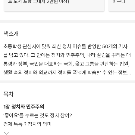
트 도서 포함 국내서 2만원 이상)
바구니
책소개
초등학생 관심사에 맞춰 최신 정치 이슈를 반영한 50개의 기사
를 담고 있다. 그 안에는 정치와 민주주의, 나라 살림을 꾸리는 대
통령과 정부, 국민을 대표하는 국회, 옳고 그름을 판단하는 법원,
생활 속의 정치와 외교까지 정치를 폭넓게 학습할 수 있는 정보가
있다.
목차
현장에서 아이들과 함께 생활하며 무엇이 어렵고, 어떤 표현이 친
1장 정치와 민주주의
숙한지를 누구보다 잘 아는 선생님들이 집필한 덕분에, 책 곳곳에
‘좋아요’를 누르는 것도 정치 참여?
서 따뜻한 시선과 명쾌한 설명이 돋보인다. 기사의 해시태그를 따
경제 톡톡 ? 정치의 의미
라가다 보면 핵심을 한눈에 파악하고, 얽혀 있는 다양한 지식들도
파악할 수 있어 아이들은 복잡한 정치적 상황을 이해하는 지식의