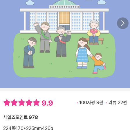
9.9
100자평 9편
리뷰 22편
세일즈포인트
978
224쪽
170*225mm
426g