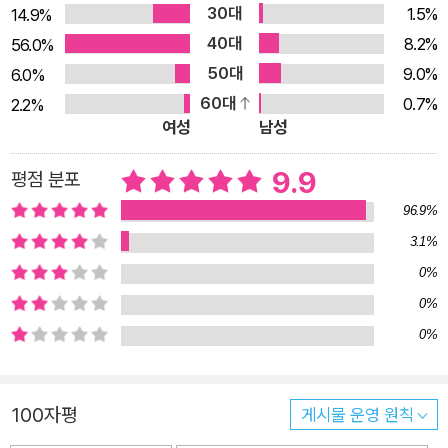
한눈에 파악하고, 얽혀 있는 다양한 지식들도 파악할 수 있어 아
30대
1.5%
14.9%
이들은 복잡한 정치적 상황을 이해하는 지식의 폭이 넓어집니다.
40대
8.2%
56.0%
정치 주요 어휘와 어려운 용어는 따로 ‘어휘 풀이’에서 확인할 수
50대
9.0%
6.0%
있어요. 아무리 좋은 내용도 어휘에서 막히면 글 내용을 이해할
60대
0.7%
2.2%
여성
남성
수 없고, 생각을 확장할 수 없습니다. 이 책에서는 어휘 풀이를 통
해 뜻을 정확히 이해하고 정치 어휘력과 전반적인 문해력을 높일
9.9
평점 분포
수 있습니다. 또한 기사의 내용을 잘 이해했는지 확인하고, 스스
96.9%
로 생각을 정리해 볼 수 있는 ‘내용 체크’ 코너도 마련되어 있어
3.1%
요. 간단한 문제를 풀고, 짧은 글쓰기를 하면서 정치적 상상력을
키우고 표현하는 힘을 기를 수 있습니다. ‘정치 톡톡’은 선생님과
0%
학생들의 대화 형식으로 기사 속 배경지식과 주제를 한층 더 깊이
0%
있게 다뤘습니다. 아이들이 마치 교실에서 토론에 참여하듯 자신
0%
의 생각을 정리해 보고 확장해 나갈 수 있어요. 정치가 두렵고 멀
게만 느껴졌던 어린이들에게 《친절한 정치 신문》은 정치와 친구
100자평
게시물 운영 원칙
가 되는 가장 따뜻하고 유익한 첫걸음이 되어 줄 것입니다.