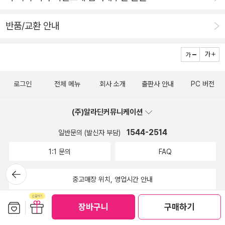
5.18민주화운동 까지 아이들에게 사고할 수 있는 폭을 확 넓혀서
리가 일상 생활에서 쉽게 접할 수 있는 이야기들을 통해 정치의
반품/교환 안내
알려주게 됩니다. ​노키즈존, 자유와 평등의 팽팽한 줄다리기​우리
기본 원리를 쉽게 설명하고 있어요. 그리고 정치란 결국 우리 자
아이는 처음 보자마자 이 기사를 아주 유심히 읽더라구요. 불공평
신의 권리와 의무를 알고 더 나은 사회를 만들기 위해 스스로 생
하고 차별 받는 걸 너무나 싫어하는 우리딸은 노키즈존때문에 안
각하고 행동하는 과정임을 알려주는 도서랍니다. 초등 학생 관심
좋았던 기억이 있었거든요. 한번 식당에서 노키즈존이 있던 식당
사에 맞춰 최신 정치 트렌드를 반영한 50가지 기사를 담았어요.
로그인
전체 메뉴
회사 소개
출판사 안내
PC 버전
은 좋은 자리에 앉지 못하고 구석 안좋은 곳에 앉았었어요. 그 날
그리고 기사의 핵심 내용을 해시태그로 먼저 짐작해 보고 검색도
은 우리 가족 기념일이라 나름 아빠가 신경써서 예약한 식당이였
해 볼 수 있어요.또한 초등학생이 꼭 알아야 할 교과서 필수 정치
(주)알라딘커뮤니케이션
는데 들어가자마자 아이가 있다며 좋은 예약석이 아닌 구석자리
개념을 정치 핵심 어휘로 강조해 체크를 해두었답니다.​그리고 아
로 안내해줬습니다. 그당시 초1이였던 우리딸은 그 말이 너무나
이들이 잘 모르는 어휘를 잘 풀이가 되어 있어 어휘 학습에 도움
1544-2514
일반문의 (발신자 부담)
부당하다고 생각하고 자기는 떠들 생각이 전혀 없다고 직원에게
을 주고 있지요!기사 내용 또한 어린이 미래 교육을 위해 연구하
1:1 문의
FAQ
어필했지만 식당의 방침이라 어쩔수 없었어요. 그런데 한참 식사
는 초등학교 선생님들이 직접 기사를 썼다는 사실!:)​너무 길지 않
뒤로가
하는 와중에 메인홀 쪽에서 어른들 모임자리에서 와인을 점점 많
은 텍스트가 마음에 들었어요. 너무 길다보면 아이들이 읽다가 핵
기
중고매장 위치, 영업시간 안내
이 마셨는지 오히려 더 시끄러웠습니다. 아이가 있는 키즈존이 오
심을 파악하기 어렵기 때문에 초등학생들이 읽기에 적당한 길이
히려 조용하고 노키즈존이였던 어른들만 있는 공간에서 더 큰 소
의 기사라고 생각이 들었답니다.^^​그리고 내가 기사내용을 잘 이
보관함담기
선물하기
장바구니
구매하기
음이 와서 식사시간을 방해받는 상황이 펼쳐진거죠. 안그래도 뷰
해를 했는지 체크!기사를 읽고 문제 풀이를 통해 확인을 해볼 수