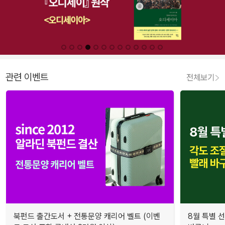
관련 이벤트
전체보기
북펀드 출간도서 + 전통문양 캐리어 벨트 (이벤
8월 특별 선