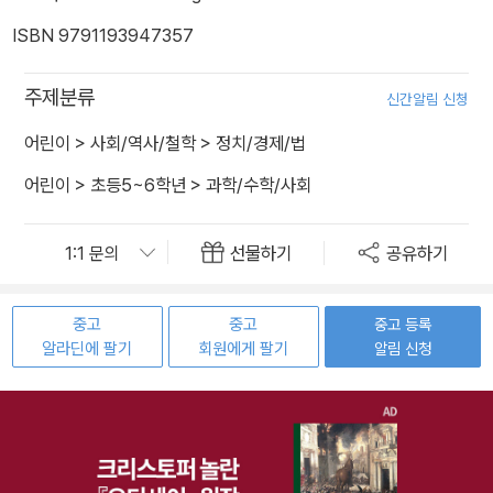
ISBN 9791193947357
주제분류
신간알림 신청
어린이
>
사회/역사/철학
>
정치/경제/법
어린이
>
초등5~6학년
>
과학/수학/사회
선물하기
공유하기
중고
중고
중고 등록
알라딘에 팔기
회원에게 팔기
알림 신청