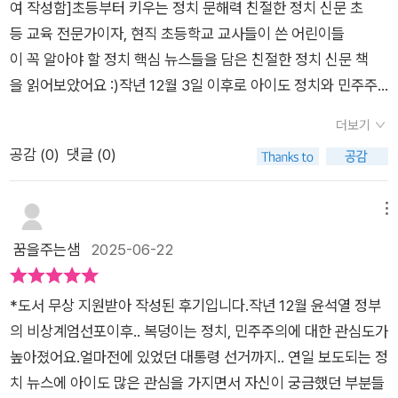
여 작성함]초등부터 키우는 정치 문해력 친절한 정치 신문 초
예요.''정치는 멀리 있는 것이 아니라, 우리가 살아가는 모든 순간
등 교육 전문가이자, 현직 초등학교 교사들이 쓴 어린이들
과 밀접하게 연결되어 있어요.''이 책을 읽으면서 우리 사회에서
이 꼭 알아야 할 정치 핵심 뉴스들을 담은 친절한 정치 신문 책
일어나는 다양한 일들에 대해 더 잘 이해하고, 어떻게 하면 더 나
을 읽어보았어요 :)작년 12월 3일 이후로 아이도 정치와 민주주
은 세상을 만들 수 있을지 고민할 수 있는 기회를 갖게 될 거예
의에 대해 뉴스를 접하면서 많이 궁금해하고 이야기를 나누고 했
요.'이 책은 한 이야기마다 2장으로 이루어져 있어요. 첫번째장에
더보기
어요.그런데 정치용어나 뉴스가 아이들에게는 아직 어렵고 먼 이
는 최신 정치 기사가 본문에 들어가 있어요. 관련 핵심어와 정치
공감 (
0
)
댓글 (0)
야기같이 느껴졌답니다.이번 친절한 정치신문을 통해 아이가정
핵심 어휘가 따로 표현되어 어휘 풀이까지 들어가 있답니다.두번
치와 나의 삶이 얼마나 크게 연결되어있는지 알고 세상과 가까워
째장에는 앞서 읽은 내용을 보고나서 간단한 문제를 풀어볼 수 있
지면 좋겠어요.그럼 책내용도 살펴보고 읽어보겠습니다:)최신정
메뉴
어요. 어휘, 내용 이해, 글쓰기까지 단계별 문제를 풀며 지식도 다
치 이슈들을 반영한 50개의 기사들이나와요.차례를 살펴보면 정
꿈을주는샘
2025-06-22
지고 문해력도 키우게 됩니다. 그리고 마지막으로 카톡형식으로
치와 민주주의,대통령과 정부, 의회,법원,정치외교1장-5장으
선생님과 학생들의 대화를 보며 기사와 관련된 정치 지식을 넓힐
로 큰주제에 맞는 다양한 정치 이야기신문이 등장하네요^^아이
수 있답니다.​2장 안에 초등학생 아이들이 이해하기 쉽도록 즐겁
*도서 무상 지원받아 작성된 후기입니다.작년 12월 윤석열 정부
와 책을 읽어보면서이번 친절한 정치신문 책이 지금 초등 아이들
게 써져 있어서 초등학교 3학년 인 우리딸도 어렵지 않게 읽고 흥
의 비상계엄선포이후.. 복덩이는 정치, 민주주의에 대한 관심도가
에게 정말 필요한 책이고 좋은책이라는것을 많이 느꼈어요.선생
미로운 제목을 찾아 발췌해서 읽기 시작했어요.​​목차를 같이 살펴
높아졌어요.얼마전에 있었던 대통령 선거까지.. 연일 보도되는 정
님들이 집필을 해서 글내용을 아이들이 쉽게 읽을 수 있고 어려운
보시면,1장 정치와 민주주의2장 나라 살림을 꾸리는 대통령과 정
치 뉴스에 아이도 많은 관심을 가지면서 자신이 궁금했던 부분들
어휘들도 풀이가 되어있어서 좋았어요.기사의 해시태그가 책