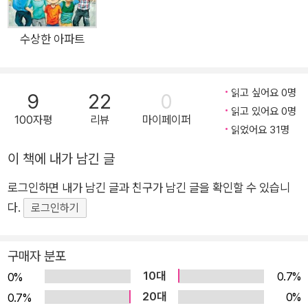
선생님들이 아이들의 눈높이에 맞춰 정치 이슈를 기사로 쉽게 풀
어낸 책, 《친절한 정치 신문》이 바로 그 해답입니다. 정치는 더 이
수상한 아파트
상 ‘어른들만의 이야기’가 아닙니다. 이 책은 아이들이 처음으로
정치와 만나고, 스스로 질문하고, 더 나은 세상을 상상할 수 있도
읽고 싶어요 0명
9
22
0
록 도와줍니다. ‘정치’라는 단어가 친숙하게 다가오는 순간, 아이
읽고 있어요 0명
들은 더 넓은 세상을 향한 첫발을 내딛게 될 거예요. 정치가 두렵
100자평
리뷰
마이페이퍼
읽었어요 31명
고 멀게 느껴졌던 어린이들에게 꼭 필요한 징검다리가 되어 줄
책! 《친절한 정치 신문》은 초등학생 관심사에 맞춰 최신 정치 이
이 책에 내가 남긴 글
슈를 반영한 50개의 기사를 담고 있습니다. 그 안에는 정치와 민
로그인하면 내가 남긴 글과 친구가 남긴 글을 확인할 수 있습니
주주의, 나라 살림을 꾸리는 대통령과 정부, 국민을 대표하는 국
다.
로그인하기
회, 옳고 그름을 판단하는 법원, 생활 속의 정치와 외교까지 정치
를 폭넓게 학습할 수 있는 정보가 있어요. 현장에서 아이들과 함
구매자 분포
께 생활하며 무엇이 어렵고, 어떤 표현이 친숙한지를 누구보다 잘
10대
0.7%
아는 선생님들이 집필한 덕분에, 책 곳곳에서 따뜻한 시선과 명쾌
0%
20대
한 설명이 돋보입니다. 기사의 해시태그를 따라가다 보면 핵심을
0%
0.7%