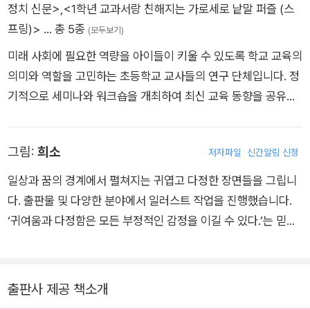
정치 신문>
,
<1학년 교과서랑 친해지는 가로세로 낱말 퍼즐 (스
힘을 키우는 일은 그 무엇보다 소중합니다. 이 책이 그 첫걸음이
프링)>
… 총 5종
되어줄 거라 믿습니다. 정치란 특별한 사람들만의 것이 아니라는
(모두보기)
사실을 아이들에게 알려주고 싶은 모든 부모님과 선생님들께 추
미래 사회에 필요한 역량을 아이들이 키울 수 있도록 학교 교육의
천합니다.
의미와 역할을 고민하는 초등학교 교사들의 연구 단체입니다. 정
기적으로 세미나와 워크숍을 개최하여 최신 교육 동향을 공유하
고, 현장의 목소리를 듣고 반영하여 미래 교육에 대한 주제로 글
을 쓰고 강의도 합니다. 디지털 교육, AI 교육, 민주시민 교육, 경
그림:
희소
저자파일
신간알림 신청
제 교육, 문해력 교육, 환경 교육 등 다양한 분야의 전문성을 갖춘
교사들이 모여 아이들이 자신의 잠재력을 발견하고 행복한 학교
일상과 꿈의 경계에서 펼쳐지는 귀엽고 다정한 장면들을 그립니
를 만들어 나가기 위해 노력하고 있습니다. 김영주 선생님 서울홍
다. 출판물 및 다양한 분야에서 일러스트 작업을 진행했습니다.
제초등학교 서울시교육청 컨설팅 장학위원으로 활동하며, 디지
‘귀여움과 다정함은 모든 부정적인 감정을 이길 수 있다.’는 믿음
털 기반 교원연수 플랫폼 ‘지식샘터’에서 ChatGPT와 구글 스프
을 담아 작업하며, 그림을 통해 많은 사람이 작은 행복과 위로를
레드시트 연수 강사로 활동하고 있습니다. 또한 디지털 AI 교육,
발견하기를 소망합니다. 인스타그램 @heesosim
문해력 교육과 경제 교육 분야를 연구하고 있습니다.
출판사 제공 책소개