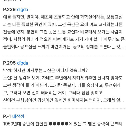
P.239
digda
예를 들자면, 말이야. 애초에 초등학교 안에 과학실이라는, 보통교실
과는 다른 특별한 공간이 있어. 그런 공간은 으레 여느 교사와는다른
건물에 있지. 당연히 그런 곳은 보통 교실과 비교해서 오가는 사람이
적어. 사람의 왕래가 적으면 어떤 계기로 거기 가야 할 때 아무래도 좀
불안이나 공포심을 느끼기 마련이거든. 공포의 정체를 모른다는 것,
그 자체가 공포를 키우니까. 그 막연한 공포감을 공유하기 위해춤추
는 인체 모형이라는 엉터리 공통 인식을 만들어 내는 거야.
P.295
digda
남성: 하지만 마사루는... 신은 아니지 않습니까?
노인: 잘 생각해 보게. 자네도 주변에서 치켜세워주면 잘나지 않아도
그런 생각이 들 거 아닌가. 그거랑 똑같지. 다들 숭상하고, 두려워하
고, 그러다 보면 신이 돼버리는 거야. 그러다 점점 잊히고.
신이건 부처님이건 귀신이건 잊히면 희미해지는 법이지. 그래서 잊힐
것 같으면 나쁜 짓을 해서 자신의 존재를 알리는 거야.
P.-1
대장정
1950년대 중반에 건설된 ●●●●●에 있는 그 댐은 중력식 콘크리