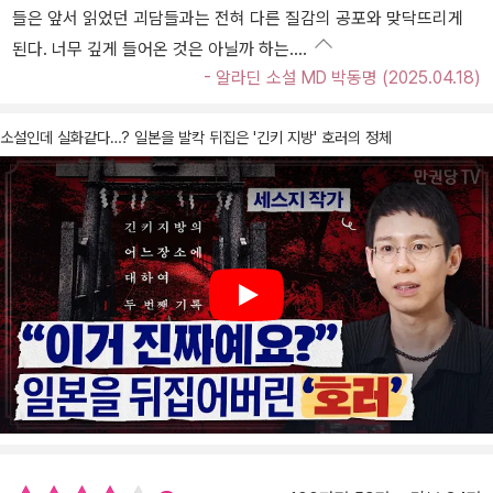
들은 앞서 읽었던 괴담들과는 전혀 다른 질감의 공포와 맞닥뜨리게
된다. 너무 깊게 들어온 것은 아닐까 하는….
- 알라딘 소설 MD 박동명 (2025.04.18)
소설인데 실화같다…? 일본을 발칵 뒤집은 '긴키 지방' 호러의 정체
Play