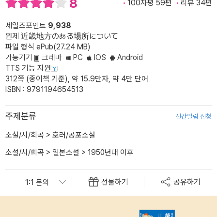
8
100자평 59편
리뷰 34편
세일즈포인트
9,938
원제 近畿地方のある場所について
파일 형식 ePub(27.24 MB)
가능기기
크레마
PC
IOS
Android
TTS 기능 지원
312쪽 (종이책 기준), 약 15.9만자, 약 4만 단어
ISBN : 9791194654513
주제분류
신간알림 신청
소설/시/희곡
>
호러/공포소설
소설/시/희곡
>
일본소설
>
1950년대 이후
선물하기
공유하기