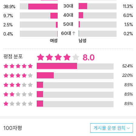
포함하여 주위에 있는 집의 실내나 마당에 누군가 침입한 흔적이 없
30대
11.3%
38.9%
었을뿐더러, K양이 실종된 오후 4시 무렵에 주택가를 오가는 사람이
40대
6.0%
많았음에도 목격자가 전혀 없어 미제로 종결됐다.”(본문 중에서) 『긴
9.7%
키 지방의 어느 장소에 대하여』는 의문의 실종과 자살 사건부터 학교
50대
1.5%
2.5%
괴담과 도시 괴담, 심령 현상과 귀신에 이르기까지 한 편 한 편이 일상
60대
0.2%
0.4%
과 맞닿은 곳에서 벌어지는 사건이라 그 공포가 한결 즉물적으로 다
여성
남성
가온다. 한밤중에 2층 창 너머로 나를 들여다보는 여자, 문 앞에 붙은
정체 모를 스티커, 의문의 투신자살이 이어지는 아파트처럼 얼핏 연
8.0
평점 분포
결고리가 없어 보이는 각각의 에피소드를 읽어나가다 보면 취재 중
52.4%
실종된 편집자 오자와가 괴담의 중심지로 긴키 지방의 어느 장소 ●
22.0%
●●●●을 파고든 이유와 그곳으로 여자를 유인하는 정체불명의 집
8.5%
단, 그리고 그곳에서 벌어진 엽기적인 사건의 전모가 서서히 드러난
다. 마침내 작품 속에서 거듭해 나오는 ‘찾아내 주셔서 감사합니다’라
8.5%
는 오싹한 말투의 진의를 깨닫고 나면 건드려서는 안 될 것을 건드린
8.5%
듯한 예감에 숨이 턱 막히고 머리카락이 쭈뼛 선다. “있을 법한 이야
기, 친근한 공포라 더 무섭다” “나도 사건에 휘말린 게 아닐까? 소름
이 돋아 두 번은 볼 수 없었다”라며 쏟아낸 현지 독자들의 반응이 결
100자평
게시물 운영 원칙
코 과장이 아님을 깨닫게 된다. “허구일까? 실제일까?” 압도적인 리