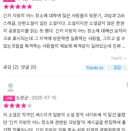
가 않았던 작품.끝까지 읽은건 뒤에 뭐가 있나 싶어서...
긴키 지방의 어느 장소에 대하여 많은 사람들의 방문기, 괴담과 2ch
스레글, 단편소설이 실린 소설이다. 소설이지만 소설같지 않은 한권
의 공포잡지를 읽는 듯 했다. 긴키 지방의 어느 장소에 대해선 모자이
크로 표시되는데 그 지역에 방문하면 실종하는 사람들, 그리고 알 수
없는것들을 목격하는 사람들의 제보와 목격담이 실려있는데 진짜 실
화인가 싶어서 등골이 오싹했다. 예전에도 공포글이라면 당연스럽게
더보기
거쳐갔던 2ch공포스레와 같이 ’인터넷 수집정보‘에 스레글처럼 실려
공감 (
2
)
댓글 (0)
있는데 딱 그당시 공포스레 느낌으로 공포라는 재미를 배로 느끼며
읽을 수 있었다. 긴키 지방에 ’어느 장소‘에 대하여 마찬가지로 파헤치
기 시작하는데 과연 그 장소에 대하여 비밀이 밝혀질것인지, 그 장소
메뉴
에 대해 상상하며 읽는 풍성한 재미를 느낄 수 있었다. 2ch스레와 목
도란군
2025-07-15
격담, 괴담, 그리고 한권의 잡지를 읽는 듯한, 이런 친근한 주제로 공
포를 곁들여 공포매니아들에게는 큰 사랑을 받을 수 있는 공포소설
되지않을까 싶다.📖 공포물을 좋아하는 사람은 자기가 공포를 느끼면
이 소설은 작가인 세스지가 일본의 소설 창작 사이트에 석 달간 올렸
서도 그 체험에서 즐거움을 찾아내기 때문에 상대도 똑같이 무서움을
던 ‘긴키 지방의 어느 장소와 관련된 괴담들’의 게시글을 편집하여 출
즐겨주기를 바란다. 그래서 유령 등 공포의 핵심이 되는 부분을 세부
간한 작품입니다. 긴키 지방은 일본 혼슈 서부 지역을 광범위하게 일