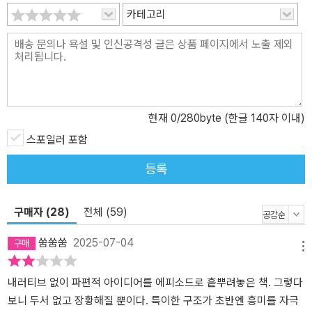
얼리티를 구축한 생생한 공포의 세계 세스지는 자신의 X(구 트위터)
카테고리
에 “정보가 있으신 분은 연락 바랍니다”라는 메시지와 함께 URL을
올렸다. URL은 소설 창작 사이트 가쿠요무로 연결된다. 세스지는 가
쿠요무에 긴키 지방의 어느 장소에 대한 괴담을 연재하면서 동시에
실종된 동료를 찾는다는 메시지를 무작위로 공유했다. 지금 현실 세
계에서 의문의 사건이 벌어지고 있는 것처럼 느끼게 만드는 이러한
현재
0
/280byte (한글 140자 이내)
모큐멘터리 수법은 연재 글이 올라올 때마다 ‘무심코 같은 장소가 있
스포일러 포함
는지 찾아보았다’라고 할 만큼 폭발적인 반응을 불러일으켰다. 흉악
한 괴물이나 악마처럼 초자연적 세계관을 빌려오기보다 일상적 공간
등록
을 무대로 하여 심리적 긴장감과 압박감을 유발하는 형식의 비중이
큰 일본의 공포물은 모큐멘터리 기법과 궁합이 탁월하다. 『긴키 지방
구매자 (28)
전체 (59)
의 어느 장소에 대하여』는 저자가 화자로 직접 등장할 뿐만 아니라 실
제 지명을 대신하기 위해 ●●●●●로 표기한다는 설정, 실사 촬영
쑴쑴쑴
2025-07-04
사진을 활용한 표지 디자인, 각종 기사문과 인터뷰 녹취록 및 인터넷
메뉴
게시글 등을 발췌 형식으로 수록한 본문 구성, 권말에 밀봉해 실은 취
내러티브 없이 파편적 아이디어를 에피소드로 흩뿌려놓은 책. 그렇다
재 자료까지 완벽하게 계산된 장치를 동원해 모큐멘터리 기법이 보여
보니 두서 없고 장황해질 뿐이다. 특이한 구조가 초반엔 흥미를 자극
줄 수 있는 생생한 효과를 최대한 끌어올린다. 마치 실화처럼 느껴지