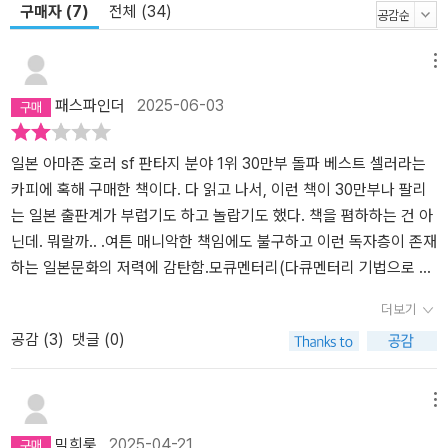
구매자 (7)
전체 (34)
메뉴
패스파인더
2025-06-03
일본 아마존 호러 sf 판타지 분야 1위 30만부 돌파 베스트 셀러라는
카피에 혹해 구매한 책이다. 다 읽고 나서, 이런 책이 30만부나 팔리
는 일본 출판계가 부럽기도 하고 놀랍기도 했다. 책을 폄하하는 건 아
닌데. 뭐랄까.. .여튼 매니악한 책임에도 불구하고 이런 독자층이 존재
하는 일본문화의 저력에 감탄함.모큐멘터리(다큐멘터리 기법으로 허
구를 실제처럼 촬영한 영화기법을 빌려, 마치 실제로 있었던 일임직
더보기
한픽션)이란 생소한 장르소설을 읽은 것에 만족하나,알라딘 독자평에
공감 (
3
)
댓글 (0)
는 크게 공감을 못하겠다. 젊은 친구들은 좋아할지도..발췌한 기사와
독자 인터뷰, 그리고 편지들로 구성된 각각의 에피소드는 초반엔 좀
재밌었지만,중반이후 너무 비슷한 이야기가 반복되어 지루해졌고,마
메뉴
지막 반전마저도 좀 식상했다.여튼 독특한 구성이외에 크게 와 닿지
믹희룽
2025-04-21