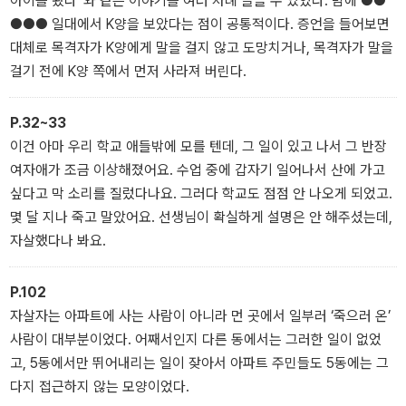
아이를 봤다”와 같은 이야기를 여러 차례 들을 수 있었다. 밤에 ●●
제가 되었고, 그 뜨거운 인기에 힘입어 단행본으로 출간되기에 이른
●●● 일대에서 K양을 보았다는 점이 공통적이다. 증언을 들어보면
다. 이후 동명의 만화책 출간, 실사 영화 제작 등 여타 매체로 확장되
대체로 목격자가 K양에게 말을 걸지 않고 도망치거나, 목격자가 말을
며 일본 내 호러 붐을 견인하는 작품으로 큰 인기를 끌었다.
걸기 전에 K양 쪽에서 먼저 사라져 버린다.
허구를 사실처럼 전달하는 페이크 다큐멘터리, 즉 모큐멘터리 기법을
P.32~33
영리하게 활용한 『긴키 지방의 어느 장소에 대하여』는 “정보가 있으
이건 아마 우리 학교 애들밖에 모를 텐데, 그 일이 있고 나서 그 반장
신 분은 연락 바랍니다. 긴키 지방의 어느 장소와 관련된 괴담을 수집
여자애가 조금 이상해졌어요. 수업 중에 갑자기 일어나서 산에 가고
하는 동안 무시무시한 사실을 알게 되었습니다”라는 문장을 앞세워
싶다고 막 소리를 질렀다나요. 그러다 학교도 점점 안 나오게 되었고.
실제로 벌어진 듯한 실종 사건의 실마리를 좇으며 시종일관 섬뜩하면
몇 달 지나 죽고 말았어요. 선생님이 확실하게 설명은 안 해주셨는데,
서도 긴박한 분위기를 이어간다. 이제까지 경험하지 못했던 색다른
자살했다나 봐요.
호러, 그 이상의 오싹함을 원하는 독자라면 이 책을 열고 세스지 월드
에 입장하라. 잠들 수 없게 만들 극도의 공포가 당신을 기다리고 있다.
P.102
자살자는 아파트에 사는 사람이 아니라 먼 곳에서 일부러 ‘죽으러 온’
사람이 대부분이었다. 어째서인지 다른 동에서는 그러한 일이 없었
고, 5동에서만 뛰어내리는 일이 잦아서 아파트 주민들도 5동에는 그
다지 접근하지 않는 모양이었다.