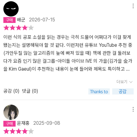
던 모친이 윗층의 자살자가 끔찍하게 추락한 장면을 ‘생글생글 온화
메뉴
하게’ 웃으며 지켜보던 어머니, 크고 흰, 사람처럼 생긴 동물과 같은
배군
2026-07-15
존재를 산에서 목격한 아이, 신자의 자살이 잇따르고 있다는 ‘스피리
추얼 스페이스’라는 교단의 소문의 진상을 파악하기 위한 편집자의
잠입 취재기 등으로 가지각색입니다. 그러나 연관이 없어 보이는 이
이런 식의 공포 소설을 읽는 경우는 극히 드물어 어쩌다가 이걸 찾게
괴담들이 모두 ‘긴키 지방의 어느 장소에서 벌어지는 기이한 일들’을
됐는지는 설명해둬야 할 것 같다. 이런저런 유튜브 YouTube 추천 중
다루고 있다는 사실이 드러나게 되며, 독자는 화자의 친구가 실종된
(가만두질 않는 알고리즘의 늪에 빠져 있을 때) 책에 관한 걸 둘러보
것도 이와 무관하지 않음을 짐작할 수 있게 됩니다. 제가 인상 깊게 느
다가 요즘 인기 많은 걸그룹-아이돌 아이브 IVE 의 가을(김가을 金가
꼈던 점은, 분명 소설임을 알고 읽기 시작했음에도 점차 느끼게 되는
을 Kim Gaeul)이 추천하는 내용이 눈에 들어와 제목도 특이하고 어
사실감이었습니다. 언뜻 보기에 흔한 인터넷 괴담 정도 수준의 각각
쩐지 흥미가 들어서 손에 쥐게 됐다. 꽤 독특한 구성과 내용이라 공포
더보기
의 에피소드들은, 작가인 세스지가 ‘긴키 지방의 어느 장소’와의 연관
물에 거부감이 크지 않다면 흥미롭게 읽을 수 있을 것 같다. 괜한 으스
공감 (
0
)
댓글 (0)
성을 집요하게 강조하며 점차 현실성을 획득하게 됩니다. 여러 지역
스함과 어떤 불편-불길한 기분이 들기는 하지만 아주 괴로운 기분으
에 걸쳐 있는 엄청나게 넓은 공간에서 ‘있을법한 유사한’ 사건이 계속
로 읽혀지진 않아서 (벌벌 떨면서 읽을 정도는 아니라) 꽤 재미나다는
벌어지니 독자들은 이를 ‘그럴 듯’하다고 인지하게 되는 것인데, 감정
말을 꺼낼 것 같다. 괜히 뒤통수가 근질거리긴 하지만. 도쿄에서 오
메뉴
을 자극하고 단순화되고 반복적이며 99%의 거짓에 1%의 진실만을
컬트 잡지와 괴담 잡지에 기고하거나, 가끔은 라디오나 지방 방송의
윤재홍
2025-09-08
담은 괴벨스의 선동에 나치 독일 치하의 국민들이 넘어갔던 것과 유
괴담 프로그램의 구성을 맡기도 하는 작가 세스지(필명)는 어느 날 인
사한 것처럼 말입니다. 이렇게 획득한 리얼리티는 정체가 불분명한
터넷에 일련의 글을 게시하기 시작한다. “제 친구가 소식이 끊기고 말