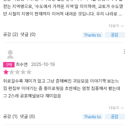
까지 표현함으로써 상대에게 공포를 엔터테인먼트로 느끼게끔 한다.
컫는 지역명으로, ‘수도에서 가까운 지역’을 의미하며, 교토가 수도였
-P.79📖 아무것도 없었던 것처럼 다시 설명을 시작하는 직원을 쳐다
던 시절의 지명이 현재까지 이어져 내려온 것입니다. 우리 나라로 치
보면서 편집자가 히죽 낯으로 B씨에게 눈짓을 했다. 찍어두라는 의미
면, ‘경인 지역’인 셈이죠. 소설의 서두는 친구가 실종되어 재보를 받
더보기
같았다. 돌아가는 차 안에서 사진을 보며 한껏 분위기를 띄우고 싶었
고 있다는 호소로 시작됩니다. 작품의 중심은 1에서 4의 넘버링으로
공감 (
2
)
댓글 (0)
을 것이다.-P.176📖 당신은 속죄해야 합니다. 한 번 더 제게 이야기를
이어지는 ‘긴키 지방의 어느 장소에 대하여’라는 제목의 글들인데, 자
들으러 오세요. 이번에는 제가 말하는 대로 퍼뜨리세요.-P.222#공포
신을 본서의 작가와 동일한 ‘세스지’라고 칭하는 화자와 호러 잡지의
소설 #소설추천 #소설리뷰 #책추천 #책리뷰 #서평 #북스타그램 #
의욕적인 신참 편집자가 되어 소속 회사가 과거에 다루었던 긴키 지
메뉴
책스타그램 #베스트셀러 #호러 #book #bookstagram #bestselle
방 괴담을 파헤치다 실종된 ‘오자와’군의 이야기가 이어집니다. 이 중
최수연
2025-10-19
r #booklover
심글 사이에 이 잡지의 단편, 독자 투고글 및 편지, 인터뷰 녹취, 인터
넷 정보 수집글, 심령 전문 인플루언서의 심령스팟 탐사 스레 등이 무
작위로 배치되는데, 그 내용도 하교 길에 행방불명된 소녀, 수련회에
뒤로갈수록 재미가 없고 그냥 흔해빠진 괴담모음 이야기책 보는느
참가한 학생들이 숙소 베란다에서 보이는 산속에서 정체불명의 생명
낌 편집부 이야기는 좀 흥미로웟음 초반에는 엄청 집중해서 봤는데
체의 목격담, 유명 심령 스팟인 터널에 들어가 라이브 방송을 하던 인
그 2스레 공포채널보다 재미없음
플루언서의 돌변, 호기심에 찾아간 심령 스팟에서 목격한 얼굴만 내
더보기
밀고 무슨 말을 지껄이던 남자가 자신의 일상에서 계속 목격되자 패
공감 (
1
)
댓글 (0)
닉에 빠져 버린 대학생, 입지 찢어질 만큼 활짝 웃으며 2층까지 점프
하는 여자, ‘기다리는 거야’라고 말하며 항상 아파트 베란다에 앉아 있