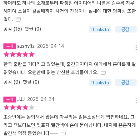
하더라도 하나의 소재로부터 파생된 아이디어의 나열은 갈수록 지루
게 하는 리얼리티로 주목받은 이 작품은 단행본 출간 시 이야기에 깊
해지며 소설이 끝날때까지 사건의 진상이나 실체에 대한 명확성 또한
이를 더하는 에피소드와 중요 장면의 묘사를 추가하는 등 적극적으로
없다.
가필해 완성도를 높였다. 그 덕에 “진화를 거듭하고 있는 일본 호러
작품의 수확”(가토 오사무, 아사히 신문 서평 위원)이라는 평가를 받
공감 (
15
)
댓글 (0)
았으며, 한국판의 옮긴이 역시 “마지막 조각이 맞아떨어진 순간, 이차
원의 퍼즐로 부감하던 공포가 삼차원의 내 일상으로 불현듯 들이닥친
aushvitz
2025-04-14
메뉴
다”라며 극찬을 아끼지 않았다. 흔히 공포 소설은 여름에 반응이 좋다
고 한다. 하지만 세스지 작가의 등장 이후 일본에서 호러는 계절과 무
한국 출판을 기다리고 있었는데, 출간되자마자 예약해서 흥미롭게 잘
관하게 즐길 수 있는 장르로 인기를 끌고 있다. 실제 지역인 긴키 지방
읽었습니다. 오랜만에 읽는 참신한 호러물이네요.
을 배경으로 삼고 거기에 픽션 요소를 가미해 ‘어느 장소’에 대한 궁금
공감 (
9
)
댓글 (0)
증을 불러일으켜 혹시 소설의 모델이 된 장소가 내가 살고 있는 곳은
아닐까 하는, 픽션이라는 것을 알면서도 망상에 빠져들게 하는 생생
JJJ
2025-04-24
한 공포감이 이 작품의 이례적인 인기의 비결일 것이다.
메뉴
초중반에는 몰입해서 봤는데 마무리는 일본소설답게 찝찝하네요. 그
리고 책보다보면 뒷표지 빨간색이 손에 묻어납니다. 내지에 은은하게
빨간색 엄청 묻었습니다ㅡㅡ