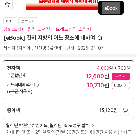
ePub
소득공제
영화/드라마 원작 도서전 + 브레드타임 스티커
[eBook] 긴키 지방의 어느 장소에 대하여
세스지
(지은이),
전선영
(옮긴이)
반타
2025-04-07
전자책
14,000
원 + 700원
12,600
원
쿠폰할인가
쿠폰
10,710
원
카드최대혜택가
더보기
(+쿠폰 적용 시)
종이책
15,120
원
알라딘 만권당 삼성카드, 알라딘 15% 청구 할인
최대 1만원 또는 2만원 할인(전월 30만원 또는 60만원 이용 시) / 카드