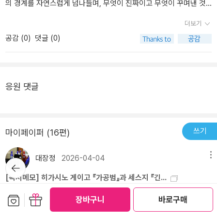
야기를 마치 사실처럼 체험하게 한다. 그리고 이야기가 막바지에 이
코지(白石晃士)의 팬으로 영화가 아니었다면 이 책을 구입해보지는
의 경계를 자연스럽게 넘나들며, 무엇이 진짜이고 무엇이 꾸며낸 것
르렀을 무렵, 지금까지 이야기에 몰입하여 좇아오던 독자들은 앞서
않았을 것이다. 시라이시 코지는 일본의 대표적인 푸티지-모큐멘터
인지 쉽게 구분하지 못하게 만든다.느닷없이 작가의 인사말로 시작하
더보기
읽었던 괴담들과는 전혀 다른 질감의 공포와 맞닥뜨리게 된다. 너무
리 감독으로 ノロイ 노로이 ‘저주’라는 작품으로 대표되듯 모큐멘터
는 편지에는 이런 내용이 담겨 있다. 자신은 오컬트 잡지와 괴담 잡지
공감 (
0
)
댓글 (0)
깊게 들어온 것은 아닐까 하는…. 자투리 토막글처럼 (혹은 찌라시
리, 파운드 푸티지의 대가이다. 소설에서 다루어지는 형식이나 틀이
에 글을 쓰는 사람인데, 얼마 전 직장 동료인 오자와가 실종되었다는
나 전단지, 광고지처럼) 느껴지기도 하다가 꽤 정교하게 내용을 구성
완전히 시라이시 코지의 스타일인데 그가 이 소설의 감독이라하니 영
것이다. 오자와는 긴키 지방의 OOOOO라는 지역과 관련된 기사와
한 것 같다는 생각도 든다. 무척 영리하게 꾸몄다고 할 수 있고. 읽다
화에서 연출이 이번엔 어떤 스타일로 내 기대를 교란할지가 더 흥미
소문을 취재하다 갑자기 자취를 감췄고, 이 책은 그가 남긴 자료를 모
보면 이거 어쩐지 진짜 아냐? 라는 기분이 들어서 그 사실성? 현실감
롭다... 설사 익숙한 스타일로 진행된다 해도 그가 만들어내는 호러 생
아 엮은 기록이라는 설정으로 시작된다. 그렇게 OOOOO 지역에서
응원 댓글
이 인상적이라는 말을 하게 된다. 그런 기분이 들게 만든 그 짜임새 있
성 방식에 불만이 없을 것 같다.공포(호러)영화의 경우에는 타 장르들
벌어진 기묘한 사건들이 하나씩 드러난다.▫️호러물을 그다지 즐기지
는 구성과 글재주에 칭찬을 해주게 되고. 여러 형태의 글이 겹쳐지고
보다 유독 보는 사람의 호러에 대한 수용력?이랄까 경험이나 취향적
않는 내가 이 작품에 끌린 이유는 표지 디자인이 주는 묘한 기시감 때
흩어져 있어서 어수선하고 정돈되진 않은 것 같지만 그렇게 함으로써
인 차이에서 같은 작품을 보더라도 상당히 큰 감각적인 그리고 평가
문이었다. 일본에서 10년 넘게 살았던 경험 덕분인지, 넓은 호수와
좀 더 불안감과 불길함을 키우고 도대체 무슨 일이지? 라는 궁금증이
적 차이를 보이는데 개인적으로 시라이시 코지의 특기인 *파운드 푸
댐, 그리고 토리이는 자연스럽게 그 시절의 기억을 떠올리게 했다. '긴
쓰기
마이페이퍼 (16편)
더해지게 된다. 과연 진실은 뭘까? 라는 궁금증도 커지고. 여름에 읽
티지에 대한 애정을 가진 오래된 팬이라.. 더더욱...기대가 가득차 있
키 지방의 어느 장소'. 그곳에서 벌어지는 의문의 사건을 다룬 호러 소
길 잘했나? 그게 아니면 괜히 어두운 게 불안해서 전등 스위치에 손이
다.​*파운드 푸티지(found footage)행방불명된 촬영자가 남긴, 또는
설이라 생각했지만, 그 예상은 반은 맞고, 반은 틀렸다. 이 작품은 단
대장정
2026-04-04
메뉴
뒤로가
가게 됐으니 전기세만 축내게 됐나? 대수롭지 않게 느껴지는 여러
우연히 발견된 영상이 제시되는 영화 장르 및 기법으로 모큐멘터리
순한 괴담 모음집이 아니라, 허구와 현실을 교모하게 뒤섞으며 독자
기
[독서메모] 히가시노 게이고 『가공범』과 세스지 『긴...
짤막한 쪽글과 약간의 희미한 정보들로 실마리를 얻는지, 혹은 점점
그리고 POV촬영이 결합되어 현실감을 조성함, 시라이시 코지의 특기
로 하여금 점점 이 이야기를 '진짜'처럼 믿게 만든다.▫️여러 실종 사건
[독서메모] 히가시노 게이고 『가공범』과 세스지 『긴키 지방의 어느
미궁에 빠져들고 있는지 헷갈리지만 재미라는 게 확실하고 그 기이한
이자 전문분야.​영화에서의 즉각적인 효과를 발생시키는 파운드 푸티
과 괴현상에 대한 자료를 읽다 보니, 실제 사건이 예시로 등장하는 부
보관함담기
선물하기
장바구니
바로구매
장소에 대하여』 비교1. 개요 • 비교 대상 : 히가시노 게이고 『가공범』,
체험이 아주 싫지 않기 때문에 21세기의 분위기에 어울리는, 온라인
지(영상, 사운드 등등)가 없이 텍스트로써의 물리적인 지표(소설 끝
분도 발견하게 된다. 먹다 만 밥상이 그대로 놓인 채 일가족이 사라진
세스지 『긴키 지방의 어느 장소에 대하여』 • 공통점 : 두 작품 모두 사
과 SNS 시대에 알맞은 공포물이라는 건 어떤 건지 좋은 방향을 제시