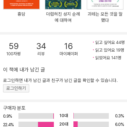
담을 한 편씩 올리기 시작했다. 4월까지 석 달간 이어진 연재물은 SN
S를 중심으로 크게 화제가 되었고, 그 뜨거운 인기에 힘입어 단행본
흉담
더럽혀진 성지 순례
괴테는 모든 것을 말
으로 출간되기에 이른다. 이후 동명의 만화책 출간, 실사 영화 제작 등
에 대하여
했다
여타 매체로 확장되며 일본 내 호러 붐을 견인하는 작품으로 큰 인기
를 끌었다. 허구를 사실처럼 전달하는 페이크 다큐멘터리, 즉 모큐멘
터리 기법을 영리하게 활용한 『긴키 지방의 어느 장소에 대하여』는
읽고 싶어요 44명
59
34
16
“정보가 있으신 분은 연락 바랍니다. 긴키 지방의 어느 장소와 관련된
읽고 있어요 19명
괴담을 수집하는 동안 무시무시한 사실을 알게 되었습니다”라는 문
100자평
리뷰
마이페이퍼
읽었어요 141명
장을 앞세워 실제로 벌어진 듯한 실종 사건의 실마리를 좇으며 시종
일관 섬뜩하면서도 긴박한 분위기를 이어간다. 이제까지 경험하지 못
이 책에 내가 남긴 글
했던 색다른 호러, 그 이상의 오싹함을 원하는 독자라면 이 책을 열고
로그인하면 내가 남긴 글과 친구가 남긴 글을 확인할 수 있습니다.
세스지 월드에 입장하라. 잠들 수 없게 만들 극도의 공포가 당신을 기
로그인하기
다리고 있다. “이리 오렴… 여기로 와… 이리 오렴… 여기로 와…” 거
미줄 같은 트릭과 예상을 뒤엎는 뜻밖의 결말 “초등학교 2학년이었던
K양은 동급생인 Y양, E양과 함께 하교했다. K양은 Y양, E양과 헤어지
구매자 분포
고 홀로 골목에 들어섰다. 골목 입구에서 K양의 집까지는 40미터밖
10대
0.3%
0.9%
에 되지 않지만, 그날 K양이 현관문을 여는 일은 없었다. K양의 집을
20대
6.0%
22.4%