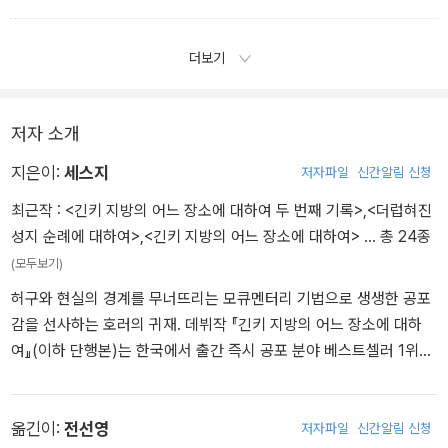
●●●●●에서 발견되었습니다.
여러분에게 거짓말을 해서 정말 죄송합니다.
더보기
『긴키 지방의 어느 장소에 대하여』는 이것으로 끝입니다.
저자 소개
지은이:
세스지
저자파일
신간알림 신청
최근작 :
<긴키 지방의 어느 장소에 대하여 두 번째 기록>
,
<더럽혀진
성지 순례에 대하여>
,
<긴키 지방의 어느 장소에 대하여>
… 총 24종
(모두보기)
허구와 현실의 경계를 무너뜨리는 모큐멘터리 기법으로 생생한 공포
감을 선사하는 호러의 귀재. 데뷔작 『긴키 지방의 어느 장소에 대하
여』(이하 단행본)는 한국에서 출간 즉시 공포 분야 베스트셀러 1위에
오르며 2025년 가장 주목받는 공포소설로 화제를 모았다. 원작은 소
설 투고 사이트 ‘가쿠요무’에서 연재 당시 조회수 1400만을 기록한
괴담 모음집으로, 일본에서도 ‘이 호러가 대단하다!このホラーがす
옮긴이:
전선영
저자파일
신간알림 신청