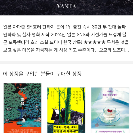
일본 아마존 SF·호러·판타지 분야 1위 출간 즉시 30만 부 판매 돌파
만화화 및 실사 영화 제작 2024년 일본 SNS와 서점가를 뜨겁게 달
군 모큐멘터리 호러 소설 드디어 한국 상륙! ★★★★★ 무서운 것을
보고 싶은 마음을 자극하는 게 사상 최고 수준이다. _오모리 노조미
(번역가) 픽션이라는 것을 알면서도 악몽이 현실을 잠식해 가는 듯한
착각에 빠지고 만다. 그만큼 생생하다. _도사 아리아케(작가) 두 번은
볼 수 없을 정도로 무섭다. _독자 리뷰 일본 내 호러 열풍에 새롭게 불
이 상품을 구입한 분들이 구매한 상품
을 지핀 충격적 화제작 『긴키 지방의 어느 장소에 대하여』의 한국어
판을 반타에서 선보인다. 실종된 사람에 대한 정보를 모으고 있으니
아는 바가 있다면 제보해달라는 독특한 호소로 시작하는 이 책은 특
정 지역에서 일어난 실종 사건의 실마리가 될 법한 괴담을 옴니버스
형식으로 묶은 작품으로 올 2월 출간된 『입에 대한 앙케트』의 저자
세스지의 데뷔작이다. 세스지는 2023년 1월부터 일본의 소설 창작
사이트 ‘가쿠요무’에 긴키 지방의 어느 지역에서 일어나는 기이한 괴