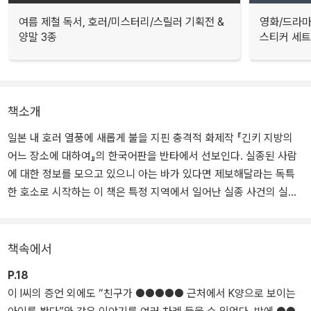
여름 제철 독서, 호러/미스터리/스릴러 기획전 &
영화/드라마
양말 3종
스티커 세트
책소개
일본 내 호러 열풍에 새롭게 불을 지핀 충격적 화제작 『긴키 지방의
어느 장소에 대하여』의 한국어판을 반타에서 선보인다. 실종된 사람
에 대한 정보를 모으고 있으니 아는 바가 있다면 제보해달라는 독특
한 호소로 시작하는 이 책은 특정 지역에서 일어난 실종 사건의 실마
리가 될 법한 괴담을 옴니버스 형식으로 묶은 작품으로 올 2월 출간
된 『입에 대한 앙케트』의 저자 세스지의 데뷔작이다.
책속에서
세스지는 2023년 1월부터 일본의 소설 창작 사이트 ‘가쿠요무’에 긴
P.18
키 지방의 어느 지역에서 일어나는 기이한 괴담을 한 편씩 올리기 시
이 I씨의 증언 외에도 “친구가 ●●●●● 근처에서 K양으로 보이는
작했다. 4월까지 석 달간 이어진 연재물은 SNS를 중심으로 크게 화