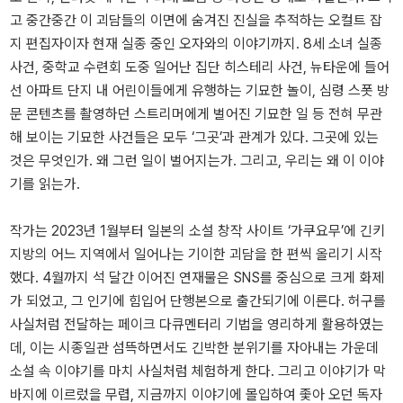
고 중간중간 이 괴담들의 이면에 숨겨진 진실을 추적하는 오컬트 잡
지 편집자이자 현재 실종 중인 오자와의 이야기까지. 8세 소녀 실종
사건, 중학교 수련회 도중 일어난 집단 히스테리 사건, 뉴타운에 들어
선 아파트 단지 내 어린이들에게 유행하는 기묘한 놀이, 심령 스폿 방
문 콘텐츠를 촬영하던 스트리머에게 벌어진 기묘한 일 등 전혀 무관
해 보이는 기묘한 사건들은 모두 ‘그곳’과 관계가 있다. 그곳에 있는
것은 무엇인가. 왜 그런 일이 벌어지는가. 그리고, 우리는 왜 이 이야
기를 읽는가.
작가는 2023년 1월부터 일본의 소설 창작 사이트 ‘가쿠요무’에 긴키
지방의 어느 지역에서 일어나는 기이한 괴담을 한 편씩 올리기 시작
했다. 4월까지 석 달간 이어진 연재물은 SNS를 중심으로 크게 화제
가 되었고, 그 인기에 힘입어 단행본으로 출간되기에 이른다. 허구를
사실처럼 전달하는 페이크 다큐멘터리 기법을 영리하게 활용하였는
데, 이는 시종일관 섬뜩하면서도 긴박한 분위기를 자아내는 가운데
소설 속 이야기를 마치 사실처럼 체험하게 한다. 그리고 이야기가 막
바지에 이르렀을 무렵, 지금까지 이야기에 몰입하여 좇아 오던 독자