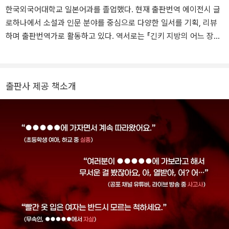
ごい!「(宝島社刊)」’ 2024년 1위를 차지하고 발행 부수 100만 부를
한국외국어대학교 일본어과를 졸업했다. 현재 출판번역 에이전시 글
돌파하는 등 뜨거운 사랑을 받았을 뿐 아니라 2023년부터 만화로 연
로하나에서 소설과 인문 분야를 중심으로 다양한 일서를 기획, 리뷰
재, 2025년에는 실사 영화로도 개봉되었다. 이후 출간한 『입에 대한
하며 출판번역가로 활동하고 있다. 역서로는 『긴키 지방의 어느 장소
앙케트』는 불과 포켓 사이즈의 64쪽 분량에 입이 절로 벌어질 만큼
에 대하여』 『더럽혀진 성지 순례에 대하여』 『최애의 살인』 『30개 도
경악스러운 공포를 담아내 ‘신감각 호러 체험’을 선사했다는 매체의
시로 읽는 일본사』 『삶의 문제와 마주하는 법』 『데이터 분석의 힘』
찬사를 이끌어냈으며, 『더럽혀진 성지 순례에 대하여』는 저주와 윤회
『과식하지 않는 삶』 『동네에서 만난 새』 『모든 고민이 별것 아니게 되
라는 고전적인 테마를 앞세우면서 입체적인 캐릭터와 탄탄한 스토리
출판사 제공 책소개
는 아주 작은 심리 습관』 『식사가 잘못됐습니다』 『감정적으로 받아들
를 갖춰 호러 장르를 넘어 본격 추리소설로도 일품이라는 독자들의
이지 않는 연습』 『쓸데없는 걱정 따위』 등 40여 권이 있다.
호평을 얻었다. 『긴키 지방의 어느 장소에 대하여: 두 번째 기록』은 기
출간된 단행본을 일부 개작해 현지에서는 문고판으로 출간된 작품으
로, 괴담을 주요 소재로 한 기본 골자는 유지하되 인물 설정과 결말을
변주해 색다른 층위의 공포를 구축한다. 괴이한 존재에 사로잡힐 수
밖에 없는 인간의 애처로운 광기를 주제로 다시 한번 되살아난 이 작
품은 세스지의 충격적 데뷔작이 결코 끝나지 않은 이야기임을 증명한
다.