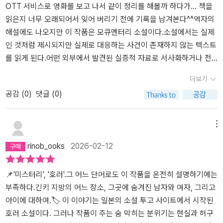
화자와 친구의 실종의 미스터리와 시너지 효과를 일으키게 되며, 마
았습니다. 이 일과 관련해 정보를 구하고 있습니다.”라는 호소를 시작
OTT 서비스로 영화를 보고 나서 같이 정리를 해볼까 하다가... 책을
침내 목도하게 되는 이 모든 것의 근원에 독자는 진실로 공포감을 느
으로, 일본 긴키 지방의 어떤 불명의 장소와 연관된 것으로 짐작되는
읽은지 너무 오래되어서 잊어 버리기 전에 기록을 남겨본다^^​역자의
끼게 됩니다. 반전이라 할 수 있는 마지막 부분의 화자의 독자를 향한
기묘한 이야기들이 인터뷰 녹취, 잡지 기사, 독자의 제보 편지, 인터넷
해설에도 나오지만 이 작품은 모큐멘터리 소설이다.소설에서는 실제
고해는 이 공포감의 마지막에 도돌이표를 추가하게 됩니다. 결국 처
게시판의 타래 모음 등 다양한 형태로 나열된다. 그리고 중간 중간 이
인 것처럼 제시되지만 실제로 대응하는 사건이 존재하지 않는 텍스트
음으로 돌아가 괴담을 다시 읽게 되며 느끼게 되는 소름은, 나도 소설
괴담들의 이면에 숨겨진 진실을 추적하는 오컬트 잡지 편집자이자 현
를 읽게 된다.어떤 외부에서 발견된 실증적 자료로 서사화하거나 전
속 에피소드에 등장한 희생자들처럼 끔찍한 상황에 직면하게 될 수도
재 실종 중인 오자와의 이야기까지. 8세 소녀 실종 사건, 중학교 수련
문가나 관련자들을 통해 증거를 보고 있다는 태도를 보여줘서 그 형
더보기
있다는 불안감과 자포자기의 심정이 발로인 것입니다. 웰메이드 모큐
회 도중 일어난 집단 히스테리 사건, 뉴타운에 들어선 아파트 단지 내
식적인 기법이 읽는이의 인식(진위 판단)을 교란 내지는 조작한다는
공감 (
0
)
댓글 (0)
멘터리 호러 소설, ‘긴키 지방의 어느 장소에 관하여’를 읽고 다같이
어린이들에게 유행하는 기묘한 놀이, 심령 스폿 방문 콘텐츠를 촬영
점에선 여전히 그리고 앞으로도 문학적에서는 무척이나 유효한 장치
저주에 빠져봅시다!#긴키지방의어느장소에대하여 #긴키지방 #세스
하던 스트리머에게 벌어진 기묘한 일 등 전혀 무관해 보이는 기묘한
일 것이다.뭐 소설이라는 장르자체가 사실 허구이기에 그게 무슨 큰
지 #반타 #장르문학 #공포 #일본공포 #소설 #서평 #책리뷰 #책읽기
사건들은 모두 ‘그곳’과 관계가 있다. 그곳에 있는 것은 무엇인가. 왜
영향이 있겠냐고 묻는 경우도 있겠지만 작가의 실력에 따라 현실과
메뉴
#독서 #도란군 #도란군의서재
그런 일이 벌어지는가. 그리고 우리는 왜 이 이야기를 읽는가.작가는
허구사이의 경계를 흐리게 만드는 힘이 다르니 제대로 걸려 들면 공
rinob_ooks
2026-02-12
2023년 1월부터 일본의 소설 창작 사이트 ‘가쿠요무’에 긴키 지방의
포와 충격이랄까 그 설득력을 증폭시키는데 이만한 것은 없을 듯 하
어느 지역에서 일어나는 기이한 괴담을 한 편씩 올리기 시작했다. 4
다. 적어도 독자의 호기심과 관심, 더나아가서는 신뢰?를 유도할 수
월까지 석 달간 이어진 연재물은 SNS를 중심으로 크게 화제가 되었
있다. 적어도 외형적인 신호를 무의식적으로 집어넣는 효과가 있지
📌'미스터리', '호러'.그 어느 단어로도 이 작품을 온전히 설명하기에는
고, 그 인기에 힘입어 단행본으로 출간되기에 이른다. 허구를 사실처
않을까..호러라는 장르를 실생활에 밀착시켜 즐기는 사람들은 없을
부족하다.긴키 지방의 어느 장소, 그곳에 숨겨진 남자와 여자, 그리고
럼 전달하는 페이크 다큐멘터리 기법을 영리하게 활용하였는데, 이는
것이다. 그렇기에 언제나 비슷비슷한 내용이 반복되어도 이 거리감에
아이에 대하여.🏷️ 이 이야기는 일본의 소설 투고 사이트에서 시작된
시종일관 섬뜩하면서도 긴박한 분위기를 자아내는 가운데 소설 속 이
는 낯섦에 대한 기대와 흥미를 제공하지 않을까.​개인적으로 시라이시
호러 소설이다. 그러나 작품이 주는 숨 막히는 분위기는 현실과 허구