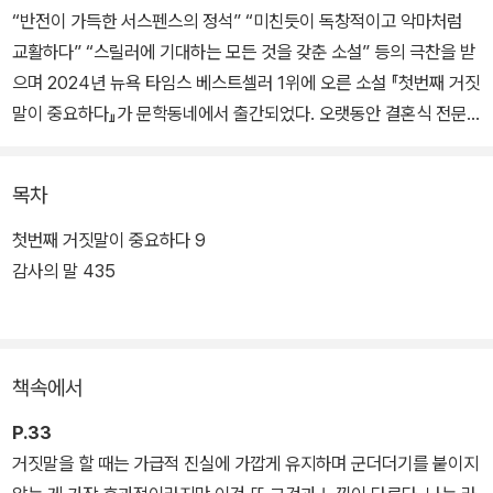
“반전이 가득한 서스펜스의 정석” “미친듯이 독창적이고 악마처럼
교활하다” “스릴러에 기대하는 모든 것을 갖춘 소설” 등의 극찬을 받
으며 2024년 뉴욕 타임스 베스트셀러 1위에 오른 소설 『첫번째 거짓
말이 중요하다』가 문학동네에서 출간되었다. 오랫동안 결혼식 전문
사진사로 일하다 글을 쓰기 시작한 작가 애슐리 엘스턴은 2013년 데
뷔작인 『사라지기의 법칙』이 국제 스릴러 어워드 YA 부문 최종 후보
목차
에 오르며 성공적인 첫걸음을 내디뎠다.
첫번째 거짓말이 중요하다 9
『첫번째 거짓말이 중요하다』는 엘스턴이 여러 권의 YA 소설을 출간
감사의 말 435
하며 작가로서의 기반을 다진 뒤 성인을 대상으로 집필한 첫 소설로,
스미스 씨라는 미지의 인물 밑에서 가짜 신원을 받아 임무를 수행하
는 주인공이 은밀하고 치밀하게 새로운 미래를 위한 독자적인 작업을
책속에서
실행해나가는 이야기를 그린다.
P.33
미스터리한 보스 스미스 씨와 영리하고 교활한 주인공의 지능적인 추
거짓말을 할 때는 가급적 진실에 가깝게 유지하며 군더더기를 붙이지
격전이 펼쳐지는 이 소설은 출간 전부터 화제를 모으며 억대 선인세