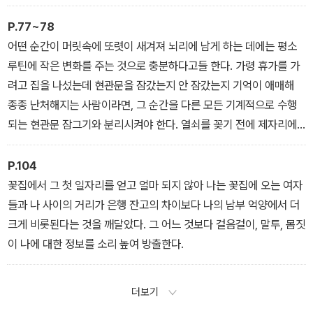
그가 모르는 일이 너무 많다. 내가 그에게 말할 수 없는 일이 너무 많
다. 절대 말하지 않을 일이 너무 많다.
P.77~78
어떤 순간이 머릿속에 또렷이 새겨져 뇌리에 남게 하는 데에는 평소
루틴에 작은 변화를 주는 것으로 충분하다고들 한다. 가령 휴가를 가
려고 집을 나섰는데 현관문을 잠갔는지 안 잠갔는지 기억이 애매해
종종 난처해지는 사람이라면, 그 순간을 다른 모든 기계적으로 수행
되는 현관문 잠그기와 분리시켜야 한다. 열쇠를 꽂기 전에 제자리에
서 빙그르 돈다든가 하는 단순한 동작으로도 충분하다. 단순한 동작
한 번으로 그 기억은 영구히 머릿속에 각인된다. 여러 번 거듭 재생될
P.104
수 있을 정도로 또렷해진다. 문을 나와서 열쇠를 돌리고 문고리를 잡
꽃집에서 그 첫 일자리를 얻고 얼마 되지 않아 나는 꽃집에 오는 여자
고 흔들어 잠긴 것을 확인하는 장면이 보이고, 그 일련의 행동을 했는
들과 나 사이의 거리가 은행 잔고의 차이보다 나의 남부 억양에서 더
지 안 했는지 머릿속을 뒤질 필요가 없다. 했다는 걸 아니까.
크게 비롯된다는 것을 깨달았다. 그 어느 것보다 걸음걸이, 말투, 몸짓
이 나에 대한 정보를 소리 높여 방출한다.
더보기