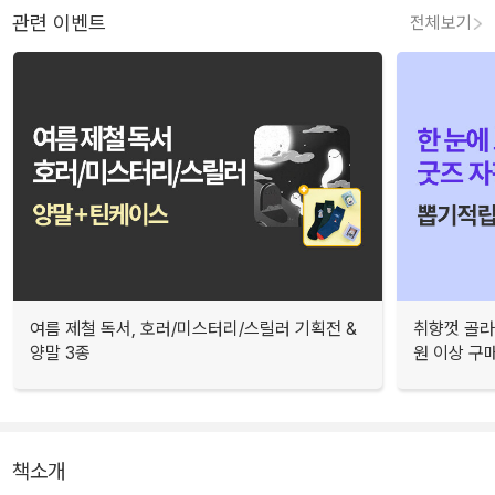
관련 이벤트
전체보기
여름 제철 독서, 호러/미스터리/스릴러 기획전 &
취향껏 골라
양말 3종
원 이상 구
책소개