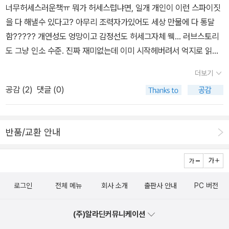
신분이 어느 순간 진짜 일부가 되어버리면서, 거짓된 정체성으로 살
너무허세스러운책ㅠ 뭐가 허세스럽냐면, 일개 개인이 이런 스파이짓
져.'- 본문 인용딱 여기까지만 했었어야 했다.<바람의 검심> 대학교
아간다. 생존을 위해 거짓말을 해야 하는 주인공은 과연 누구일까?
을 다 해낼수 있다고? 아무리 조력자가있어도 세상 만물에 다 통달
다닐 때 만화방에서 다 읽었었는데. 요즘 보는 건 23년도에 만들어져
누구도 믿을 수 없는 상황 속에서 신뢰가 얼마나 중요한지, 그리고 사
함????? 개연성도 엉망이고 감정선도 허세그자체 웩… 러브스토리
방영된 TV 애니메이션이다. 1기, 2기가 완성됐고 3기가 제작 예정인
랑과 의심, 신뢰와 배신이 인간에게 어떤 불안정한 관계를 보여주는
도 그냥 인소 수준. 진짜 재미없는데 이미 시작헤버려서 억지로 읽
모양이다. 우선 1기만 다 봤는데 두 가지 부작용 때문에 고생 중이다.
지를 잘 보여준다. 거짓된 삶이 반복되다 보면 결국 진짜가 될 수 있다
음… 읽지마세요. 시간아까움..
우선, 실사 영화를 꽤 인상적으로 봤다는 거. 그래서 원작 만화의 캐릭
더보기
라는 것을 보여주는 이 작품은 진실과 거짓이 명확히 구분될 수 없고,
터임에도 불구하고 자꾸 실사 캐릭터가 겹쳐 떠올라 당혹스러웠다.
공감 (
2
)
댓글 (0)
상황과 선택에 따라 달라질 수 있다는 것을 보여주는 작품이다. 이 작
그리고 역시... 너무 낯간지러워. 설명을 너무 대놓고 자세히 해서. 아,
품은 거짓말과 정체성의 의미를 담고 있어서 단순한 스릴러 이상을
이건 확실히 나이 탓인 듯.
보여준다. 거짓과 진실의 경계가 얼마나 모호한지를 보여주는 작품!
반품/교환 안내
정체성 혼란과 거짓말이라는 무게가 스릴러적 긴장감을 주고, 초반부
부터 페이지가 술술 넘어가 속도감 있는 전개와 지루할 틈이 1도 없는
작품이다. 또한 예상하지 못한 반전과 끝까지 긴장하게 만드는 작품
이다. 누구를 과연 믿을 수 있는지에 대해 생각하게 하고, 여운을 주는
로그인
전체 메뉴
회사 소개
출판사 안내
PC 버전
이 작품은 거짓말, 정체성, 신뢰와 배신 같은 현대 사회에서 여전히 중
요한 문제로, 인간 관계와 자기 정체성에 대해 깊이 있게 고민하게 하
(주)알라딘커뮤니케이션
는 작품으로, 단순한 긴장감 넘치는 스릴러 소설보다, 거짓말과 진실