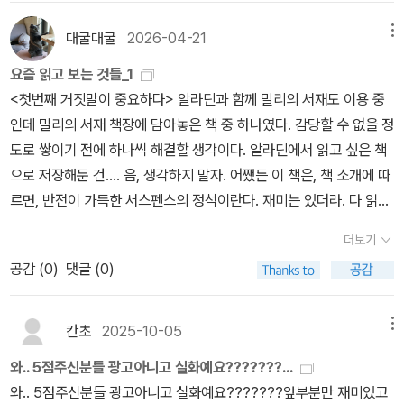
다. 출간 전부터 화제를 모으며 억대 선인세로 출판 계약이 성사되어
출간 첫해만 미국에서만 100만부 이상 판매되기도 한 작품이다. 주
대굴대굴
2026-04-21
메뉴
인공 에비 포터와 남자친구 라이언이 친구들을 집에 초대해 근사한
요즘 읽고 보는 것들_1
저녁 식사를 함께 하는 장면으로 이야기가 시작되는 이 작품은 과거
<첫번째 거짓말이 중요하다> 알라딘과 함께 밀리의 서재도 이용 중
스미스 씨라는 미스터리한 고용주 밑에서 다양한 신분으로 임무를 수
인데 밀리의 서재 책장에 담아놓은 책 중 하나였다. 감당할 수 없을 정
행했던 주인공의 현재와 교차하면서 이야기가 전개가 되는 작품으로,
도로 쌓이기 전에 하나씩 해결할 생각이다. 알라딘에서 읽고 싶은 책
사랑, 정체성, 생존 사이에서 갈등하는 주인공의 모습을 잘 그려낸 작
으로 저장해둔 건…. 음, 생각하지 말자. 어쨌든 이 책은, 책 소개에 따
품이다. ‘ 내 앞에 진짜 내 이름을 가진 여자가 나타난다‘ 라는 기발한
르면, 반전이 가득한 서스펜스의 정석이란다. 재미는 있더라. 다 읽고
설정으로 이야기를 이끌어가는 이 작품은 호기심을 강하게 불러일으
든 생각은, 미션임파서블의 미니멀한 버전 같달까. <악의 : 죽은 자의
키고, 초반부부터 페이지가 술술 잘 넘어갈 정도로 몰입감이 강한 서
더보기
일기> 정해연 작가의 초기작. 질질 끌지 않고 속도감이 있어서 술술
스펜스이다. 또한 문장 하나하나가 매끄러워서 가독성이 좋은 작품이
공감 (
0
)
댓글 (0)
읽히는 건 여전하다. 다만 베테랑 형사의 선택이 이해가 가지 않는 터
기도 하다. 옥타비아 스펜서 제작 참여로 TV 시리즈로 방영이 될 예
라 그 이후부턴 흥미가 조금 떨어졌다. 그리고 소설에서 사회에 대한
정인 이 작품은 빠른 전개와 긴장감 있는 이야기이다. 첫 번째 거짓말
작가의 생각을 너무 직접 설명하려 드는 건 다소 부담스럽다. 예전엔
칸초
2025-10-05
메뉴
이 이후 모든 선택과 관계를 결정짓는다라는 것을 보여주는 이 작품
안 그랬었는데. 이것도 나이 들어 그런 건가?'말세의 제한선이 매일같
은 거짓말이 쌓이게되면 어떤 파국을 불러오는지, 인생을 어떻게 지
와.. 5점주신분들 광고아니고 실화예요???????...
이 무너지고 있다는 거야. 주식으로 말하자면 매일같이 상한가를 치
배하는지를 잘 보여준다. 주인공은 가짜 신분으로 살아간다. 그 가짜
와.. 5점주신분들 광고아니고 실화예요???????앞부분만 재미있고
는 거지. 사람들은 그 말세 속에서 끊임없이 약해지거나 혹은 악해