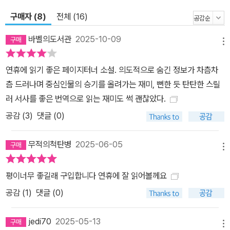
다른 인물이 되어 다양한 임무를 수행하는 과거를 교차하며 보여준
구매자 (8)
전체 (16)
다. 어느 가족의 베이비시터로 취직해 금고에 든 플래시드라이브를
바꿔치기하는 비교적 작은 일부터 보안이 철저한 저택에 잠입해 미술
바벨의도서관
2025-10-09
메뉴
품을 빼내는 좀더 위험한 일까지, 주인공이 수행하는 작전 하나하나
는 신분 위장, 위장 취업, 보안시설 해킹 등 다채로운 장르적 요소를
연휴에 읽기 좋은 페이지터너 소설. 의도적으로 숨긴 정보가 차츰차
선보이며 첩보물이 줄 수 있는 긴장감과 재미를 선사한다. 더불어 현
츰 드러나며 중심인물의 승기를 올려가는 재미, 뻔한 듯 탄탄한 스릴
재의 주요 스토리라인을 형성하는 주인공과 보스의 두뇌 싸움은 반전
러 서사를 좋은 번역으로 읽는 재미도 썩 괜찮았다.
에 반전을 거듭하며 소설을 결말까지 쉴 틈 없이 몰아친다. 결코 선하
공감 (
3
)
댓글 (0)
다고는 할 수 없지만 어쩐지 호감이 가는 똑똑하고 실행력 있는 주인
공에, 마지막까지 그 정체를 궁금하게 하는 미스터리한 보스, 그리고
무적의척탄병
2025-06-05
무서운 흡인력으로 속도감 있게 읽히는 이야기와 더없이 깔끔하고 만
메뉴
족스러운 결말까지, 그야말로 우리가 장르소설을 읽으며 기대할 법한
평이너무 좋길래 구입합니다 연휴에 잘 읽어볼께요
모든 것을 갖춘 작품이다.
공감 (
1
)
댓글 (0)
jedi70
2025-05-13
메뉴