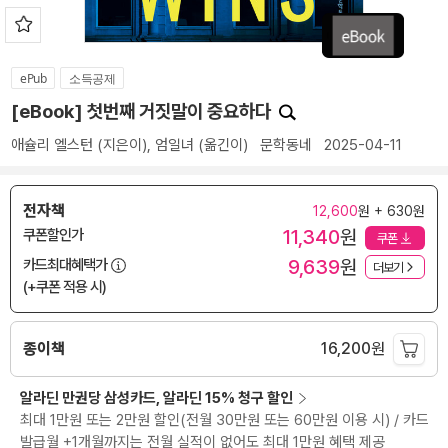
ePub
소득공제
[eBook] 첫번째 거짓말이 중요하다
애슐리 엘스턴
(지은이),
엄일녀
(옮긴이)
문학동네
2025-04-11
전자책
12,600
원 + 630원
11,340
원
쿠폰할인가
쿠폰
9,639
원
카드최대혜택가
더보기
(+쿠폰 적용 시)
종이책
16,200
원
알라딘 만권당 삼성카드, 알라딘 15% 청구 할인
최대 1만원 또는 2만원 할인(전월 30만원 또는 60만원 이용 시) / 카드
발급월 +1개월까지는 전월 실적이 없어도 최대 1만원 혜택 제공