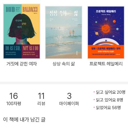
뷔작인 『사라지기의 법칙』이 국제 스릴러 어워드 YA 부문 최종 후보
에 오르며 성공적인 첫걸음을 내디뎠다. 『첫번째 거짓말이 중요하다』
는 엘스턴이 여러 권의 YA 소설을 출간하며 작가로서의 기반을 다진
뒤 성인을 대상으로 집필한 첫 소설로, 스미스 씨라는 미지의 인물 밑
에서 가짜 신원을 받아 임무를 수행하는 주인공이 은밀하고 치밀하게
새로운 미래를 위한 독자적인 작업을 실행해나가는 이야기를 그린다.
미스터리한 보스 스미스 씨와 영리하고 교활한 주인공의 지능적인 추
격전이 펼쳐지는 이 소설은 출간 전부터 화제를 모으며 억대 선인세
거짓에 갇힌 여자
상상 속의 삶
프로젝트 헤일메리
로 출판 계약이 성사되었고, 출간 첫해에는 미국에서만 100만 부 이
상 판매되었으며 아마존 이달의 책, 리즈 위더스푼 북클럽 도서로 선
정되었다. 또한 치열한 영상화 판권 경쟁 끝에 <그레이 아나토미> 총
괄 프로듀서와 배우 옥타비아 스펜서가 제작하는 TV 시리즈 방영이
읽고 싶어요 20명
16
11
3
확정되어 드라마로도 만나볼 수 있게 되었다. 거짓말을 할 때는 가급
읽고 있어요 8명
100자평
리뷰
마이페이퍼
적 진실에 가까워야 한다. 불필요한 거짓말도 금물이다. 그리고 언제
읽었어요 56명
나, 첫번째 거짓말이 중요하다. 소설은 주인공 에비 포터와 남자친구
이 책에 내가 남긴 글
라이언이 친구들을 집에 초대해 근사한 저녁식사를 함께하는 장면으