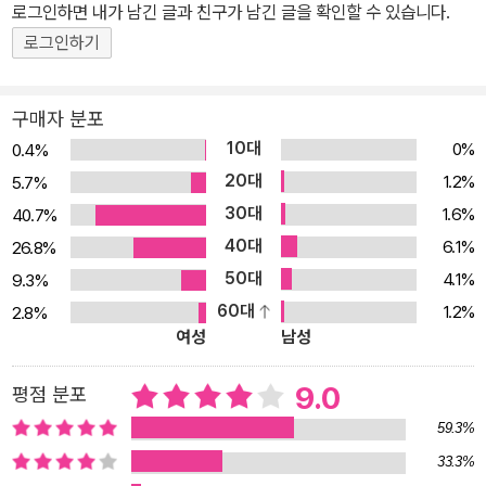
로그인하면 내가 남긴 글과 친구가 남긴 글을 확인할 수 있습니다.
로 시작한다. 다정한 남자친구 라이언이 소유한 멋진 2층집에서, 라
이언과 어린 시절부터 알고 지낸 친구들을 불러 모아 값비싼 와인과
로그인하기
완벽히 구워진 스테이크로 만찬을 즐긴 후, 라이언으로부터 이제 같
이 살고 싶다는 말을 듣는 이 삶은 꽤나 행복하고 만족스러워 보인다.
구매자 분포
비록 라이언의 친구들이 에비가 돈을 노리고 접근했을지 모른다는 의
10대
0%
0.4%
심이 가득한 눈초리를 보내며 과거를 캐내려는 집요한 질문을 쏟아내
20대
1.2%
5.7%
긴 하지만, 그 정도는 참아줄 수 있다. 그러던 어느 날, 꽤 완벽했던 에
30대
1.6%
40.7%
비의 일상에 예상치 못한 폭탄이 떨어진다. 라이언과 함께 참석한 한
40대
6.1%
26.8%
행사에서 라이언의 옛친구 제임스와 제임스의 여자친구인 루카 마리
50대
4.1%
9.3%
노를 만난 것이다. 노스캐롤라이나 이든 출신에 어머니는 암으로 돌
60대
1.2%
2.8%
아가셨다는 루카 마리노를 만난 직후 에비는 패닉에 빠지고 만다. 왜
여성
남성
냐하면 에비 본인이 바로 노스캐롤라니아 이든 출신에 어머니는 암으
로 돌아가신 루카 마리노니까. 사실 에비 포터라는 사람은 애초에 존
9.0
평점 분포
재하지 않는다. 그 이름은 그저 표적인 라이언에게 접근하기 위해 새
59.3%
롭게 받은 신원일 뿐이다. 8년 전 도둑질로 먹고살던 주인공은 경찰
33.3%
에 덜미를 잡히고, 그때 스미스 씨라는 미지의 인물이 그녀를 꺼내주