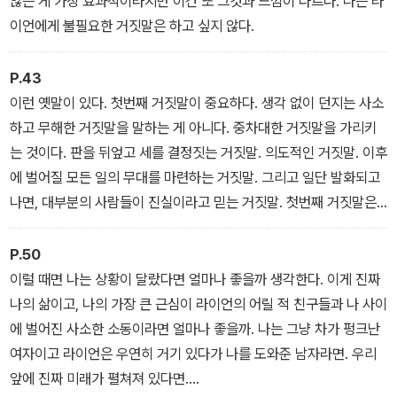
않는 게 가장 효과적이라지만 이건 또 그것과 느낌이 다르다. 나는 라
로 출판 계약이 성사되었고, 출간 첫해에는 미국에서만 100만 부 이
이언에게 불필요한 거짓말은 하고 싶지 않다.
상 판매되었으며 아마존 이달의 책, 리즈 위더스푼 북클럽 도서로 선
정되었다. 또한 치열한 영상화 판권 경쟁 끝에 <그레이 아나토미> 총
P.43
괄 프로듀서와 배우 옥타비아 스펜서가 제작하는 TV 시리즈 방영이
이런 옛말이 있다. 첫번째 거짓말이 중요하다. 생각 없이 던지는 사소
확정되어 드라마로도 만나볼 수 있게 되었다.
하고 무해한 거짓말을 말하는 게 아니다. 중차대한 거짓말을 가리키
는 것이다. 판을 뒤엎고 세를 결정짓는 거짓말. 의도적인 거짓말. 이후
에 벌어질 모든 일의 무대를 마련하는 거짓말. 그리고 일단 발화되고
나면, 대부분의 사람들이 진실이라고 믿는 거짓말. 첫번째 거짓말은
가장 강력한 것이어야 한다. 가장 중요한 것이어야 한다. 그리고 반드
시 선수를 쳐야 한다.
P.50
이럴 때면 나는 상황이 달랐다면 얼마나 좋을까 생각한다. 이게 진짜
나의 삶이고, 나의 가장 큰 근심이 라이언의 어릴 적 친구들과 나 사이
에 벌어진 사소한 소동이라면 얼마나 좋을까. 나는 그냥 차가 펑크난
여자이고 라이언은 우연히 거기 있다가 나를 도와준 남자라면. 우리
앞에 진짜 미래가 펼쳐져 있다면.