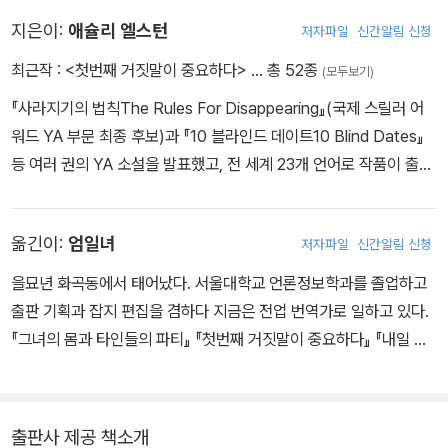
지은이:
애슐리 엘스턴
저자파일
신간알림 신청
최근작 :
<첫번째 거짓말이 중요하다>
… 총 52종
(모두보기)
『사라지기의 법칙The Rules For Disappearing』(국제 스릴러 어
워드 YA 부문 최종 후보)과 『10 블라인드 데이트10 Blind Dates』
등 여러 권의 YA 소설을 발표했고, 전 세계 23개 언어로 작품이 출간
되었다. 루이지애나주립대학교에서 인문학을 전공했고, 결혼식 전문
사진사로 오랫동안 일하다 글을 쓰기 시작했다. 지금은 남편과 세 아
옮긴이:
엄일녀
저자파일
신간알림 신청
들과 함께 루이지애나에 살고 있다. 작가의 작품 『10 블라인드 데이
트』는 <내가 사랑했던 모든 남자들에게>를 제작한 ACE 엔터테인먼
을묘년 화곡동에서 태어났다. 서울대학교 언론정보학과를 졸업하고
트사에 영상화 판권이 팔렸다.
출판 기획과 잡지 편집을 겸하다 지금은 전업 번역가로 일하고 있다.
『그녀의 몸과 타인들의 파티』 『첫번째 거짓말이 중요하다』 『내일 또
내일 또 내일』 『섬에 있는 서점』 『비바, 제인』 『사서 일기』 『세번째 호
텔』 『로즈의 아홉 가지 인생』 『여자는 총을 들고 기다린다』 『비극 숙
제』 『나이트 워치』 등을 번역했다. 『리틀 스트레인저』로 제10회 유영
출판사 제공 책소개