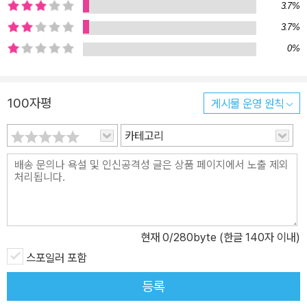
3.7%
면서 이 일을 시작하게 되었다. 새로운 임무를 받으면, 우선 파견될 도
시와 표적의 이름이 전달된다. 표적에 관한 정보를 습득하고 나면 이
3.7%
제 작업에 사용할 신원이 주어진다. 이름, 배경, 그리고 그 신원의 신
0%
뢰도를 높여줄 각종 서류까지. 때로는 며칠, 때로는 몇 달씩 이어지는
작업을 수행하는 동안 사서함을 통해 지령이 내려오고, 그 내용이 무
100자평
게시물 운영 원칙
엇이든 완수해낸다. 이번 임무는 표적인 라이언에게 접근해 연인이
되고 그의 사업과 관련된 정보를 빼내는 것이었다. 라이언에 대한 마
카테고리
음이 생기며 내적 갈등을 겪긴 했지만 어쨌든 겉으로는 스미스 씨의
지시를 착실하게 이행해왔는데, 그녀의 진짜 신원을 사칭한 인물이
나타났다는 것은 뭔가가 잘못되어도 한참 잘못되었다는 뜻이다. 불길
한 예감에 사로잡힌 에비는 루카 마리노라 주장하는 이 인물을 주시
하는 한편, 스미스 씨에게 맞서 그동안 은밀하게 준비해왔던 자기만
현재
0
/280byte (한글 140자 이내)
의 작업을 본격적으로 궤도에 올리기 시작한다. “스릴러에 기대하는
모든 것을 갖춘 빠른 템포의 소설.” _리즈 위더스푼 소설은 주인공이
스포일러 포함
에비 포터가 되어 라이언의 연인 역할을 수행하는 현재와, 8년 전 처
등록
음 스미스 씨를 알게 된 것을 시작으로 매번 다른 이름과 직업을 가진