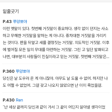
밑줄긋기
P.43
쭈양뽀야
이런 옛말이 있다. 첫번째 거짓말이 중요하다. 생각 없이 던지는 사소
하고 무해한 거짓말을 말하는 게 아니다. 중차대한 거짓말을 가리키
는 것이다. 판을 뒤엎고 세를 결정짓는 거짓말. 의도적인 거짓말. 이후
에 벌어질 모든 일의 무대를 마련하는 거짓말. 그린 고 일단 발화되고
나면, 대부분의 사람들이 진실이라고 믿는 거짓말. 첫번째 거짓말은
가장 강력한 것이어야 한다. 가장 중요한 것이어야 한다. 그리고 반드
시 선수를 쳐야 한다.
P.360
쭈양뽀야
당신은 날 도우러 온 게 아니잖아. 아무도 날 도울 수 없어. 하지만 나
도 어쩔 수 없었어. 그걸 갖고 나오지 않았으면 난 이미 죽었을걸.
P.430
Ren
˝난 세상 끝까지 당신과 같이 가서 그 끝이 어딘지 알아낼 생각이었