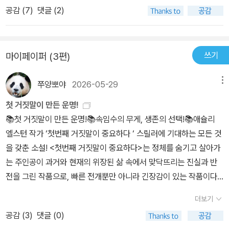
공감 (
7
)
댓글 (2)
릭터는 한물 갔는지 범죄에 휘말려도 굴하지 않고 오히려 범죄를 능
동적으로 저지르고 그 와중 잘생긴 남자와 연애도 즐기는 캐릭터들이
많아졌다. 잣대를 들이대는 것을 좋아하는 꼰대인 나는 이것이 불편
쓰기
마이페이퍼 (3편)
하다. 죄를 지었으면 벌을 받아!!! 다른 사람의 삶을 엉망으로 만들어
놓고는 안들키고 희희낙락 살면서 또 다른 범죄를 저지를 가능성을
쭈양뽀야
2026-05-29
메뉴
내비치지 말란 말이다. 또한 백마 타고 구해주는 왕자님 설정은 피해
가기 위해 설정하는 다양한 수법도 지겹다. 미스터리에서 로맨스도
첫 거짓말이 만든 운명!
그만 보고 싶음. 하지만 인기 많으니까 쓰는 설정이겠지.. 불만이 많았
📚첫 거짓말이 만든 운명!📚속임수의 무게, 생존의 선택!📚애슐리
지만 재미는 보장합니다. ㅎㅎ 단지 프리다 맥파든 3권을 연달아 읽
엘스턴 작가 ‘첫번째 거짓말이 중요하다 ‘ 스릴러에 기대하는 모든 것
고 좀 이런 설정에 지루해지려던 참에 읽어서 타이밍이 안맞았던 걸
을 갖춘 소설! <첫번째 거짓말이 중요하다>는 정체를 숨기고 살아가
로.
는 주인공이 과거와 현재의 위장된 삶 속에서 맞닥뜨리는 진실과 반
전을 그린 작품으로, 빠른 전개뿐만 아니라 긴장감이 있는 작품이다.
스미스 씨라는 미지의 인물 밑에서 가짜 신원을 받아 임무를 수행하
더보기
는 주인공의 은밀하고 치밀한 이야기를 다루는 이 작품은 미스터리한
공감 (
3
)
댓글 (0)
보스 스미스 씨와 영리하고 교활한 주인공의 지능적인 추격전을 다룬