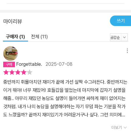
쓰기
마이리뷰
구매자 (1)
전체 (11)
메뉴
Forgettable.
2025-07-08
중반까지 휘몰아치던 재미가 끝에 가선 살짝 수그러든다. 중반까지는
이거 뭐야! 너무 재밌어! 호들갑을 떨었는데 마지막에 갑자기 설명을
해줌.. 아무리 재밌던 농담도 설명이 들어가면 싸하게 재미 없어지는
것처럼. 내가 나의 농담을 설명해야하는 자기 무덤 파는 기분을 작가
도 느꼈을까? 끝까지 재미있기가 어려운거구나 싶다. 그런 의미에서
프리다 맥파든이 그 어려운 걸 해낸거네. 하지만 작가의 다른 작품이
더보기
나오면 읽고 싶다. —약스포가 될 수 있음—이제 착하기만 한 여성캐