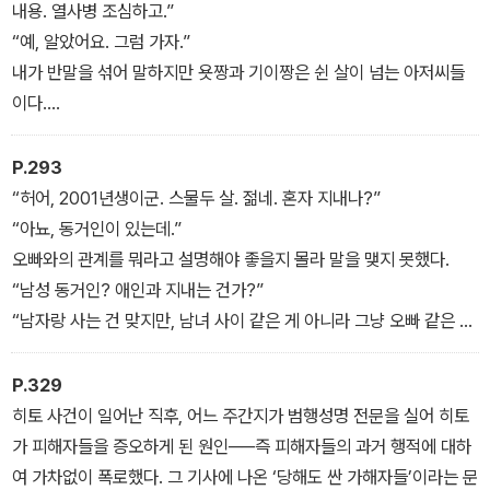
내용. 열사병 조심하고.”
“예, 알았어요. 그럼 가자.”
내가 반말을 섞어 말하지만 욧짱과 기이짱은 쉰 살이 넘는 아저씨들
이다.
오사카시 클린센터 수거작업원은 대부분 남성이고, 오랫동안 채용이
없어서 평균연령이 높다. 기능직 중에 젊은 여성은 나 혼자여서, 작년
P.293
4월에 근무하기 시작할 때는 매우 튀는 존재였다. 아저씨들도 처음에
“허어, 2001년생이군. 스물두 살. 젊네. 혼자 지내나?”
는 나를 어떻게 대해야 좋을지 몰라 당황했다가, 얼마 지나지 않아 ‘젊
“아뇨, 동거인이 있는데.”
은 여자’인 내가 외계인이나 희귀동물이 아니고 똑같은 인간임을 깨
오빠와의 관계를 뭐라고 설명해야 좋을지 몰라 말을 맺지 못했다.
달았다고 한다. 그 뒤로 일하기가 한결 편해졌다.
“남성 동거인? 애인과 지내는 건가?”
“남자랑 사는 건 맞지만, 남녀 사이 같은 게 아니라 그냥 오빠 같은 사
2막
람이라고나 할까요.”
“이부형제나 이복형제 같은 건가?”
P.329
“그런 건 아니지만.”
히토 사건이 일어난 직후, 어느 주간지가 범행성명 전문을 실어 히토
요즘 아이들은 문란하다니까, 라는 듯한 눈초리를 보내지만 오빠는
가 피해자들을 증오하게 된 원인──즉 피해자들의 과거 행적에 대하
그냥 오빠일 뿐 서로 손가락 하나 건드린 적도 없다. 아니, 애초에 누
여 가차없이 폭로했다. 그 기사에 나온 ‘당해도 싼 가해자들’이라는 문