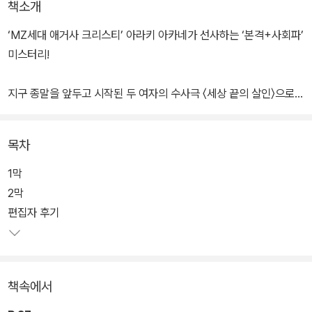
책소개
‘MZ세대 애거사 크리스티’ 아라키 아카네가 선사하는 ‘본격+사회파’
미스터리!
지구 종말을 앞두고 시작된 두 여자의 수사극 〈세상 끝의 살인〉으로
에도가와 란포 상 역대 최연소 수상자라는 타이틀을 거머쥐며 데뷔한
작가 아라키 아키네가 이번에는 무인도에서 시작된 연쇄살인을 막기
목차
위한 두 여자의 수사극 〈끊어진 사슬과 빛의 조각〉을 출간하였다. 이
소설은 전혀 다른 형태의 1막과 2막으로 구성되어 있다.
1막
2막
1막은 무인도에서 벌어진 밀실 살인으로 일곱 명의 남녀를 전부 죽였
편집자 후기
다는 누명을 쓴 남자가 진범을 밝혀나가는 ‘본격 미스터리’이다. 2막
은 대도시에서 발생한 토막 살인으로 전혀 무관해 보이는 세 남녀가
연달아 살해당하자 다음 표적으로 살해당할 위기에 처한 여자가 범인
책속에서
의 동기를 찾기 위해 분투하는 ‘사회파 미스터리’이다.