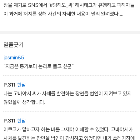
구랑 살든 나의 자유 아닌가.
장을 계기로 SNS에서 ‘#당해도_싸’ 해시태그가 유행하고 피해자들
이 과거에 저지른 상해 사건의 자세한 내용이 널리 알려졌다.
2막
그 해시태그는 지난달 28일, 주인공이 적에게 복수하는 내용의 인기
TV드라마가 방송되면서 다시 떠올랐다.
밑줄긋기
2막
jasmin85
˝지금은 동기보다 논리로 풀고 싶군˝
P.311
한담
나는 고바야시 씨가 사체를 발견하는 장면을 범인이 지켜보고 있지
않았을까 생각합니다.
P.311
한담
이쿠코가 말하고자 하는 바를 그제야 이해할 수 있었다. 고바야시가
사체를 발견하는 장면을 범인이 감시하고 있었다면 내가 쓰레기장에