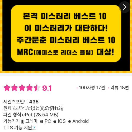
9.1
100자평 17편
리뷰 18편
세일즈포인트
435
원제 ちぎれた鎖と光の切れ端
파일 형식 ePub(28.54 MB)
가능기기
크레마
PC
IOS
Android
TTS 기능 지원