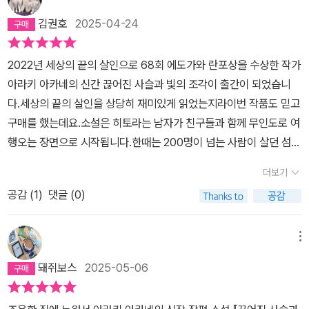
등 사회파적 요소를 차용했고, 미야베 미유키의 『가모 저택 사건』은
사회파 미스터리지만 밀실 트릭을 사용한 바 있지요. 이후 새로운 감
김권호
2025-04-24
각으로 무장한 작가들이 하나둘 등장하며 장르의 경계도 점차 옅어져
갑니다.와중에 역대 최연소(23세) 심사위원(아야츠지 유키토, 아라
2022년 세상의 끝의 살인으로 68회 에도가와 란포상을 수상한 작가
이 모토코, 고교쿠 나쓰히코, 시바타 요시키) 만장일치로 에도가와 란
아라키 아카네의 신간 끊어진 사슬과 빛의 조각이 출간이 되었습니
포 상을 거머쥐며 초신성처럼 등장한 작가 아라키 아키네는, 역대급
다.세상의 끝의 살인을 상당히 재미있게 읽었는지라이번 작품도 믿고
데뷔작에 이어 기대를 저버리지 않고 지금껏 누구도 시도하지 않았던
구매를 했는데요.소설은 히토라는 남자가 친구들과 함께 무인도로 여
형태의 차기작을 발표합니다. 그 내용을 간단히 정리하면 다음과 같
행오는 장면으로 시작됩니다.한때는 200명이 넘는 사람이 살던 섬이
습니다.1막_본격 미스터리. 무인도에서 벌어진 밀실 살인, 범인 불명.
였지만하나씩 떠나고 무인도가 되어버린 외딴섬..히토는 친구들과 함
더보기
전부 죽였다는 누명을 쓰기 전 진범을 밝혀야 하는 남자의 추리극.2
께 이곳에 캠핑을 오게 되는데요휴가를 즐기려는 다른 친구들과 달리
막_사회파 미스터리. 대도시에서 발생한 토막 살인, 동기 불명. 다음
공감 (
1
)
댓글 (0)
히토는 자신만의 계획을 가지고 있었습니다.바로 함께 여행 온 여섯
표적으로 살해당하기 전 범인의 동기를 찾는 여자의 수사극. 소설 『끊
명의 친구들을 살해하려는 것이였는데요이들을 죽이고..자신도 자
어진 사슬과 빛의 조각』은 전혀 다른 형태의 1막과 2막으로 구성되어
살..인터넷으로 자신이 왜 이들을 죽이는지 성명서도 예약을 걸어놓
메뉴
있습니다. 시간도, 배경도, 등장인물도, 분위기도, 범행 수법 외에는
은 상황..그러나 뜻밖의 일들이 벌여집니다..누군가에게 한명씩 살해
돼쥐보스
2025-05-06
공통점을 찾을 수 없는 두 이야기가 하나로 이어지는 순간 진실이 드
당하는 친구들.,.이대로라면 자신이 범인으로 몰리게 생겼는데요..어
러난다는 설정의 소설로, 지금껏 시도되지 않은 참신한 구성이라 하
떻게든 진범을 잡아야 되는 히토그러나 상황은 뜻밖으로 흘려갑니다.