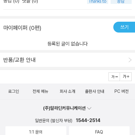
이루어져 있다. 2막에서는 두 명의 여성이 살인범의 정체를 밝혀 나
시신의 ‘혀’가 잘려 나갔다는 특징이 있습니다.2막의 테마는 시스터
공감 (
0
)
댓글 (0)
기 같은 것들이지만 저런 것들을 사랑하는 기특한 사람도 있다. 내가
반하고 있다.그 소유욕이 건전하고, 정도가 지나치지 않을때는 좋은
간다. 왜 와 누구인가가 궁금해서 한 번 책을 잡으면 하루가 순삭 된
후드. 1막의 사건으로부터 3년 후. 전혀 무관해 보이는 세 명의 남녀
여섯 명을 죽이면 아마 그들의 친구나 부모들은 나를 원망하고 내가
관계의 윤활유가 되지만,삐뚤어 졌을때는 관계(사슬)를 망치고 끊어
다. 마지막에 밝혀지는 범인과 살인 동기가 궁금해서 끝까지 읽으려
가 연달아 살해당하고 우연히 ‘세 번째 최초 발견자’가 된 청소부 마리
죽기를 바라겠지. - 45- 무슨 이유로든 사람을 죽여서는 안 됩니다.
버린다.하지만 인간은 홀로 살아갈 수가 없는 존재이다. 끊어진 사슬
고 했지만 재미있는 순간을 내일로 넘겨주고 싶기에 몇 장 남기지 않
아를 형사 이쿠코가 경호하게 되지요. 한데 유능하지만 여성이라는
쓰기
마이페이퍼 (0편)
사람이 사람을 죽이면 안 된다. 여기에는 어떤 예외도 인정할 수 없어
은 다시 다른 사슬(관계)와이어진다. 그 관계가 빛의 조각이 되길 ...
고 책을 덮었다. 새로운 페이지 터너의 등장은 언제나 반갑다.
이유로 경찰 내부에서 평가가 낮은 이쿠코의 상황에 마리아가 분노하
요. 그런 전제조건이 없다면 우리는 사회를 신뢰할 수도 없고 타인에
여담으로, 작가는 이소설에서 차별받은 여성들의 시스터 후드를 그리
게 됩니다. 그리고 함께 고향 아마쿠사에서 일어난 사건과의 연관성
등록된 글이 없습니다
게 다가갈 수도 없습니다. 이 사람은 악인이니까 무슨 일을 당해도 된
고 싶다고 한다.2막의 주인공 마리아와, 여형사 이쿠코 콤비의 이야
을 찾아 나선 마리아와 이쿠코는 점차 직무를 넘어선 신뢰 관계를 쌓
다든가 살해되어도 상관없다는 식으로 인간의 생사를 멋대로 판단하
기를 다른 작품에서도 보고 싶을 만큼 매력적으로 그려낸 것도 이 소
아나가지요. 1막에서는 수수께끼 풀이에 집중했다면 2막에서는 끔찍
반품/교환 안내
는 것은 지극히 잔혹한 일입니다. 슬픈 일이에요. - 3742025. may.
설의 다른 장점이다.
한 사건 뒤에 숨겨진 인간 드라마를 따라갑니다. 부모와 형제, 고향과
#끊어진사슬과빛의조각 #아라키아카네 #북스피어 #레이디가가시
학교의 선후배 등 다양한 인간관계의 사슬에 묶여 움직일 수 없는 고
리즈
통에서 벗어나기 위해서는 피를 흘려서라도 그 사슬을 끊어야만 하는
로그인
전체 메뉴
회사 소개
출판사 안내
PC 버전
가. 마리아가 수수께끼를 풀면서 알게 된 사실 가운데 하나는 마음을
맞대면 온기를 얻을 수 있다는 것이었습니다.“복수는 어쩌면 남성우
(주)알라딘커뮤니케이션
월주의적 사상을 내포하고 있는 것 같아요. 죽음을 두려워하지 않는
태도를 좋게 여기고, 힘을 보여줘야만 남자답다는 식의 가치관이 복
1544-2514
일반문의 (발신자 부담)
수의 근저에 깔려 있는데, 그 해악을 들여다보고 어떤 일이 있어도 사
1:1 문의
FAQ