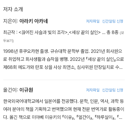
저자 소개
지은이:
아라키 아카네
저자파일
신간알림 신청
최근작 :
<끊어진 사슬과 빛의 조각>
,
<세상 끝의 살인>
… 총 8종
(모
두보기)
1998년 후쿠오카현 출생. 규슈대학 문학부 졸업. 2021년 회사원으
로 취업하고 회사생활과 습작을 병행. 2022년 『세상 끝의 살인』으로
제68회 에도가와 란포 상을 사상 최연소, 심사위원 만장일치로 수상.
2023년 『끊어진 사슬과 빛의 조각』으로 주간문춘 미스터리 베스트1
0, 이 미스터리가 대단하다!, 본격미스터리 베스트10, 미스터리가 읽
옮긴이:
이규원
저자파일
신간알림 신청
고 싶다!, MRC대상 등 수상.
한국외국어대학교에서 일본어를 전공했다. 문학, 인문, 역사, 과학 등
여러 분야의 책을 기획하고 번역했으며 현재 전문 번역가로 활동중이
다. 옮긴 책으로 미야베 미유키의 『이유』, 『얼간이』, 『하루살이』, 『미
인』, 『진상』, 『피리술사』, 『괴수전』, 『신이 없는 달』, 『기타기타 사건