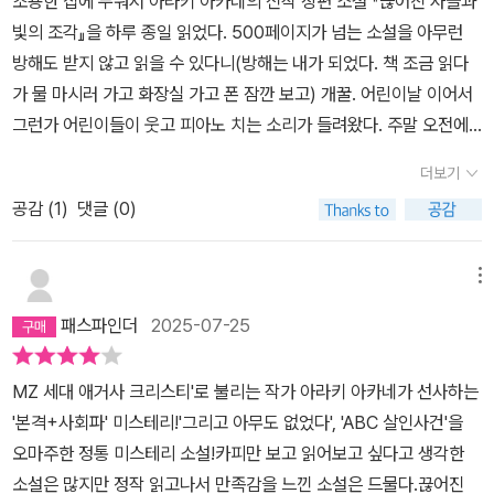
조용한 집에 누워서 아라키 아카네의 신작 장편 소설 『끊어진 사슬과
겠습니다. 일본 원서의 띠지에는 “MZ세대 애거사 크리스티가 그리
그리고 3년후..오사카시의 클린센터에서 일하며 쓰레기들을 수거하
빛의 조각』을 하루 종일 읽었다. 500페이지가 넘는 소설을 아무런
는 슬픈 연쇄 살인”이라고 적혀 있더군요. 왜 이런 카피를 사용했느
는 마리아그녀는 동료들과 쓰레기들을 수거하다가연쇄살인범의 희생
방해도 받지 않고 읽을 수 있다니(방해는 내가 되었다. 책 조금 읽다
냐. 무인도에서 벌어진 밀실 살인에 관해 읽고 있노라면 애거사 크리
자를 발견하게 됩니다.그런데 갑자기 그녀를 데려가는 경찰들..이 연
가 물 마시러 가고 화장실 가고 폰 잠깐 보고) 개꿀. 어린이날 이어서
스티의 명작 『그리고 아무도 없었다』 가, 대도시에서 발생한 토막 살
쇄살인범은..최초발견자를 계속 살해해 왔고마리아가 네번째 타겟이
그런가 어린이들이 웃고 피아노 치는 소리가 들려왔다. 주말 오전에
인에 관해 읽고 있노라면 그녀가 남긴 걸작 『ABC 살인 사건』이 자연
된것인데요.,.다음 표적으로 살해당하기 전에..그녀는 살인범을 쫓기
들리던 피아노 소리의 진원지를 알아냈다. 고요한 집에서 얻은 수확
스레 연상되기 때문입니다. 『끊어진 사슬과 빛의 조각』은 이렇듯 고
시작합니다..에도가와 란포상은 일본 추리소설 작가들의 신인 등용문
더보기
이다. 몇 년째 치고 있는 것 같은데 실력이 꼭 늘었으면 좋겠다. 1998
전 미스터리에 대한 경의를 표하는 동시에 사회를 뒤덮고 있는 남성
으로 유명합니다에도가와 란포상으로 데뷔한 유명한 작가들이 많은
공감 (
1
)
댓글 (0)
년생 젊은 작가 아라키 아카네는 회사원으로 근무하다 소설을 썼
우월주의에 대해서도 날카롭게 파고들었는데 2023년 9월 23일 《요
데요아라키 아카네 역시 에도가와 란포상으로 데뷔를 했는데..첫 작
다. 일하고 돌아와 씻고 밥을 챙겨 먹고 책상에 앉아 소설을 썼다는 건
미우리 신문》과의 인터뷰에서 아라카 아카네 작가는 이렇게 말했습
품인 세상의 끝의 살인 넘 재미있었죠..그래서 이번 작품도 기대했는
데 그중에 하나만 하고 있는(씻는 거) 나로서는 참으로 대단하다는 생
니다.“고전을 오마주한 본격 미스터리적 설정을 기본 전제로 하고 사
메뉴
데..넘 좋았습니다.이 작품은 1막과 2막으로 구성이 되어있는데..배경
각 밖에는 들지 않는다. 초인이다. 이 세상에 없는. 초능력을 발휘해
회파 미스터리적인 재미를 추구하고 싶다는 생각으로 이야기를 만들
도 다르고 주인공도 다르고 분위기도 다르고모든것이 다른 별개의 이
패스파인더
2025-07-25
쓴 소설 『세상 끝의 살인』으로 에도가와 란포 상을 수상했다. 최연소
었다. 애거사 크리스티의 『그리고 아무도 없었다』와 『ABC 살인 사
야기 같아 보입니다.그러나 전혀 달라보이던 두 사건이하나로 합쳐지
로.지구 종말 끝에 마주한 두 여성이 살인 사건을 해결한다는 이야기
건』에서 영감을 얻었다. 또 하나 염두에 두었던 대목은 작가 생활 내
는데..정말 대단하더라구요...이런 스타일 넘 좋아하는 ㅋㅋㅋ아라키
MZ 세대 애거사 크리스티'로 불리는 작가 아라키 아카네가 선사하는
『세상 끝의 살인』은 흥미로우면서도 독특한 분위기를 자아낸다. 어차
내 계속 쓰고 싶은 주제인 시스터후드에 관해서다. 미스터리 작품 중
아카네의 작품은 이번이 두번째인데앞으로도 믿을수 있을거 같습니
'본격+사회파' 미스테리!'그리고 아무도 없었다', 'ABC 살인사건'을
피 망한 세상에서 살인 사건의 진범을 찾아서 뭘 할 수 있을까 의문이
에는 아직 여자 주인공 콤비가 상대적으로 적다. 명탐정은 아직 대부
다다음 작품도 기대가 되네요
오마주한 정통 미스테리 소설!카피만 보고 읽어보고 싶다고 생각한
들지만 소설을 읽고 나면 그럼에도 인간이라면 해야만 하지 않나라는
분 남자들이다. 서로 도우며 생동감 있게 활약하는 여성 캐릭터들을
소설은 많지만 정작 읽고나서 만족감을 느낀 소설은 드물다.끊어진