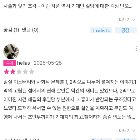
인간성에 대해 성찰할 수 있다. 두 번째 소설 『끊어진 사슬과 빛의 조
그려보고 싶었다. 여성에게 스포트라이트를 비추는 이야기를 쓰는 것
사슬과 빛의 조각 - 이란 작품 역시 기대반 실망에 대한 걱정 반으로
각』도 대단하다. 종이책으로 읽기 때문에 책의 묵직함과 페이지 수에
이 내 사명이라고 생각한다. 작가가 되기 전까지의 나는 사회생활을
시작했다.소설은 1막과 2막으로 나뉘어져 있다.1막은 외딴섬에 놀러
압도된다. 어른이 되었지만 어른 노릇을 1도 하지 못하는 어른이는 연
하며 닳아 없어진 부분이 많았는데, 그 부분을 채워준 것이 시스터후
더보기
간 여섯명의 친구들과 안내인.그중 한명은 다른 다섯명에게 원한을
쇄살인이 벌어지는 섬으로 들어간다. 무인도에 같이 여행을 가게 된
드 소설들이었다. 내가 처한 상황이나 그동안 왠지 모르게 힘들다고
공감 (
1
)
댓글 (0)
가지고 있고 그들을 죽이기 위한 계획을 세운다.그리고 차례로 한 명
일곱 명의 젊은 남녀. 그 안에 히토는 다른 꿍꿍이를 가지고 있다. 그
느꼈던 것들에 이름을 붙여준 것 같은 느낌을 받았다. 그래서 작가가
씩 살해된다.애거서 크리스티의 '그리고 아무도 없었다'와 판박이 구
는 친구들 몰래 아이스박스에 독극물인 비소와 칼을 숨겼다. 아다시
된 이후에 여성이 활약하는 본격 미스터리 작품으로 보답하고 싶다는
성성인데다가.마지막 결말도 식상해서 실망을 금치 못했다.2막이 시
메뉴
마라는 무인도에서 히토는 친구들을 전원 몰살하기 위한 계획을 세웠
생각을 했다.”1막의 테마는 복수. 외딴섬의 해상 코티지에 놀러 온 일
작된다.1막과는 전혀 상관 없을 거 같은 젊은 여성이 주인공이다.연쇄
다. 오렌지주스에 비소를 타서 살인을 하려고 했지만 다른 누군가 한
곱 남녀 중 한 명인 히토가 ‘선배의 원수’를 갚기 위해 일행들을 모두
hellas
2025-05-28
살인이 일어나고, 살인의 목격자가 죽는다. 'ABC 살인사건'과 유사하
발 앞서 여섯 명의 일원 중 한 명을 죽인다. 그로부터 시체를 발견한
죽일 작정으로 비소를 몰래 들여오지요. 5일 후 배를 태워줄 사람이
다.1막을 다 읽고, 2막을 읽기 시작했을때, 이소설을 끝까지 읽어야
자들이 계속 죽어 나간다. 히토는 혼란에 빠진다. 모두를 죽이고 자신
오기 전에 ‘유서라는 이름의 범행 진술서’가 업로드될 수 있도록 준비
밀실 미스터리와 사회적 문제를 1, 2막으로 나누어 펼쳐지는 이야기.1
할지고민을 많이 했다.정통미스테리소설이 주는 추리의 즐거움은 커
또한 죽으려고 한 히토. 섬에서 나가기 전 범행 성명이 인터넷에 올라
도 해두었습니다. 이렇게 한 뒤에 자살해 버리면 복수의 연쇄를 끊고
막의 고립된 섬에서의 연쇄 살인은 약간의 재미는 있었으나, 2막으로
녕, 범인의 의도나 살해동기 역시 공감하지 못했다.2막 후반부터, 얽
가도록 해 놓았다. 왜 자신이 살인을 할 수밖에 없었는지에 대한 이유
그들의 죄도 공표할 수 있을 거라 생각하면서 말이죠. 한데 과연 그럴
이어진 사건 해결의 후일담 부분에서 그 흥미가 반감되는 구조였다고
히고 섥힌 인간관계가 서서히 들어나고 이 소설의 주제는 처음 부터
를 밝힌 성명이. 상황이 꼬여 가고 있다. 졸지에 자신이 살인범이라는
까요. 계획을 실행할 즈음에 이르러 그 살의는 무뎌지기 시작합니다.
느꼈다.도저히 용서할 수 없는 원한으로 살인을 계획하고 무인도 여
미스테리 소설의 트릭이나 추리가 아닌 다른 것에 있다는 것을깨달았
누명을 쓰게 되는 것이다. 범행 성명이 올라가기 전 살인자를 밝혀내
이들이 죽임을 당할 만큼 끔찍한 인간들인가. 망설이는 가운데 한 사
행에 나서는 초반부까지가 기대치의 최고.철저하게 숨길 의도는 없었
을때 소설의 참 맛을 느낄 수가 있었다.'끊어진 사슬과 빛의 조각'이라
야 한다. 『끊어진 사슬과 빛의 조각』의 1막의 내용이다. 소설은 섬에
람이 혀가 잘린 시체로 발견되지요. 그리고 연이어 일어나는 제2, 제3
는지 초반에 이미 범인의 윤곽이 드러났다는 점도 그렇고 살해 계획
는 제목이 암시하는것이 무엇인지를 깨달았을때는작은 전율도 느껴
더보기
서의 연쇄 살인이라는 1막과 도심에서 벌어지는 연쇄 살인의 2막으로
의 살인. 살해되는 사람은 반드시 ‘직전 살인의 첫 번째 발견자’였고
을 세운 화자의 원한도 조금 이해하기 어려웠다.- 저 여섯 명은 쓰레
졌을 만큼 울림을 주었다.인간관계라는 것은 어느 정도 소유욕을 동