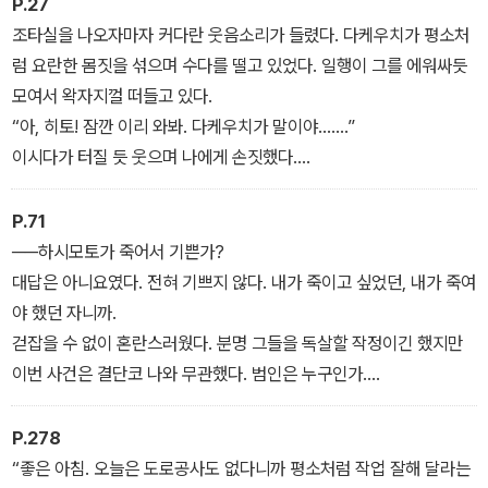
P.27
시간도, 배경도, 등장인물도, 분위기도, 범행 수법 외에는 공통점을 찾
조타실을 나오자마자 커다란 웃음소리가 들렸다. 다케우치가 평소처
을 수 없는 두 이야기가 이야기가 하나로 이어지는 순간, 놀라운 진실
럼 요란한 몸짓을 섞으며 수다를 떨고 있었다. 일행이 그를 에워싸듯
이 드러난다는 설정으로 무인도에서 벌어진 밀실 살인은 애거사 크리
모여서 왁자지껄 떠들고 있다.
스티의 명작 〈그리고 아무도 없었다〉, 대도시에서 발생한 토막 살인은
“아, 히토! 잠깐 이리 와봐. 다케우치가 말이야…….”
크리스티가 남긴 걸작 〈ABC 살인 사건〉을 오마주하였다.
이시다가 터질 듯 웃으며 나에게 손짓했다.
아이들처럼 떠드는 여섯 사람에게 차례대로 시선을 던진다. 하시모토
료마, 오오이시 유, 다케우치 ㅤㅅㅠㄴ스케, 가란 유이코, 우라이 게이
P.71
지, 이시다 지아키──내가 진정 원하는 것은 역시 하나뿐이다. 원래
──하시모토가 죽어서 기쁜가?
인간은 원수와 같은 하늘 아래서는 살 수 없는 생물이니까.
대답은 아니요였다. 전혀 기쁘지 않다. 내가 죽이고 싶었던, 내가 죽여
놓치지 않겠다고 속으로 뇌까렸다.
야 했던 자니까.
한 명도 남기지 않고 죽여주마. 이것은 복수다.
걷잡을 수 없이 혼란스러웠다. 분명 그들을 독살할 작정이긴 했지만
1막
이번 사건은 결단코 나와 무관했다. 범인은 누구인가.
1막
P.278
“좋은 아침. 오늘은 도로공사도 없다니까 평소처럼 작업 잘해 달라는