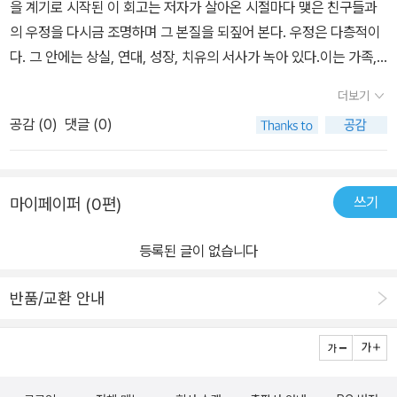
이 책에 종종 등장하는 ‘화재 비상구’는 저자의 비유대로 “우리의 삶
을 계기로 시작된 이 회고는 저자가 살아온 시절마다 맺은 친구들과
에서 문자 그대로 걸어나가, 함께 술을 마시고, 담배를 피우고, 서로를
의 우정을 다시금 조명하며 그 본질을 되짚어 본다. 우정은 다층적이
위로”하는 유일한 피난처였다. ‘화재 비상구’는 내밀한 우정에 대한
다. 그 안에는 상실, 연대, 성장, 치유의 서사가 녹아 있다.이는 가족,
완벽한 공간적 은유로, 독자로 하여금 친구들과 기뻐하고 슬퍼하고
연인, 혹은 보호자 같은 관계로 이어지며 단순한 친밀감 이상의 의미
더보기
서로의 비밀을 나눴던 공간을 떠올리게 한다. 실비아 플라스, 아나이
를 가진다.댄시거가 궁극적으로 말하고자 하는 것은 사랑이다. 또한
공감 (
0
)
댓글 (0)
스 닌 등 여성 예술가들의 우정을 엿볼 수 있는 특별한 기록 『여자의
이는 오직 완전한 친구 한 명에게만 국한되는 것이 아니라 각자의 삶
우정은 첫사랑이다』 속 우정 이야기의 재료는 릴리 댄시거 개인의 체
어느 시절, 어느 갈피에 만났던 그 순간의 친구들에게도 해당된다. 사
험이지만, 회고록과 문화비평 사이를 능수능란하게 오가는 그의 글솜
람을 살아가게 하는 것이 바로 이 사랑의 방식이다. 함께 견디고 돌보
씨는 독자를 우정의 깊숙한 영역까지 사유하도록 이끈다. ‘슬픈 소
쓰기
마이페이퍼 (0편)
며 시절의 파고가 치솟을 때마다 서로를 살아남게 도와주었던 것을,
녀’에 대한 문화적인 해석, 비극적인 죽음을 맞은 여성 작가를 둘러싼
댄시거는 경탄한다.또한 각자라는 것은 존재하지 않고 오로지 우리만
오해, 성적 친밀감을 동반한 우정과 동성애의 관계 등, 여성 간의 우정
등록된 글이 없습니다
있는 것(p.12)에서 자아란 집요하기 이를 데 없는 것(p.61)임을 인정
에서 고유하게 포착할 수 있는 복합적인 감정과 현상을 파고들어 한
하면서, 우정이 반드시 불변해야만 그 진실됨이 온전한 것은 아님을
반품/교환 안내
층 더 다양한 층위에서 우정의 의미를 생각하게 한다. 그 시절 십대 소
말한다. 지속 가능한 관계로 재구성할 수 있고 새로운 패턴으로 성숙
녀들은 실비아 플라스, 아나이스 닌과 같은 여성 작가들과 자신을 동
하게 자리잡을 수 있다. 그 속에서 친구를 완전히 잃지 않고 자신만을
일시하며 어디서든 노트를 가지고 다녔으며, 특별한 우정의 증표로서
위한 공간 역시 확보할 수 있음(p.65)을 담담하게 털어둔다.시작과
자신의 사적인 기록을 단짝과 교환하기도 했다. 세상에 대해 품는 분
마찬가지로 살해된, 사촌 사비나를 향한 사랑으로 마무리한다. 죽은