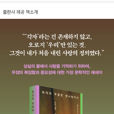
이 있다.
을 지나, 대학 입학 후 교내 신문사에서 일하며 작가로서의 길을 다져
출판사 제공 책소개
갔다. 여러 매체의 객원 편집자 및 칼럼니스트, 배럴하우스북스 부편
집장, 미디어 플랫폼 〈내러티블리〉의 회고록 편집자 등을 거쳤고, 현
재는 컬럼비아예술대학과 랜돌프대학 석사과정에서 논픽션 글쓰기를
가르친다. 2023년 뉴욕예술위원회/뉴욕예술재단(NYSCA/NYFA)
논픽션 부문 아티스트 펠로가 되었다. 현재 뉴욕에서 남편, 고양이와
함께 살고 있다.