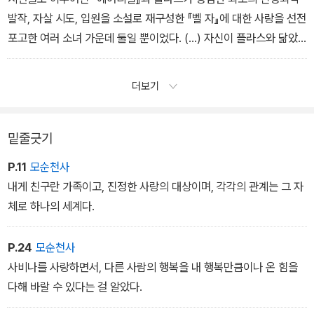
발작, 자살 시도, 입원을 소설로 재구성한 『벨 자』에 대한 사랑을 선전
포고한 여러 소녀 가운데 둘일 뿐이었다. (…) 자신이 플라스와 닮았
다고 주장하는 건 십대 특유의 슬픔을 보잘것없고, 당연하고, 클리셰
인 것에서 문예적이며, 비극적이고, 낭만적인 것으로 격상하기 위함
더보기
이었다. 21세기 초를 살아가는 우리가 느끼는 불안을 장엄하고 중대
한 역사와 엮으려는 시도였다. 「슬픈 소녀들」
밑줄긋기
P.11
모순천사
내게 친구란 가족이고, 진정한 사랑의 대상이며, 각각의 관계는 그 자
체로 하나의 세계다.
P.24
모순천사
사비나를 사랑하면서, 다른 사람의 행복을 내 행복만큼이나 온 힘을
다해 바랄 수 있다는 걸 알았다.