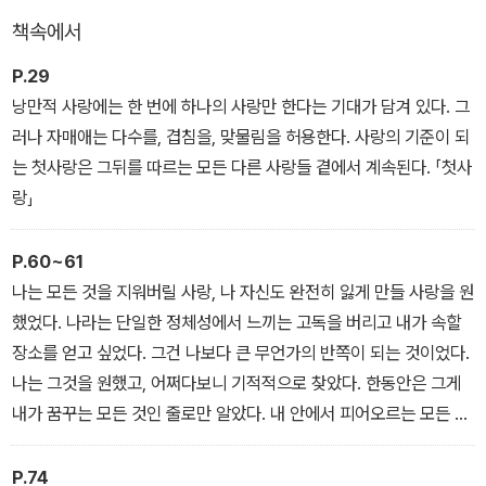
이 에세이들에는 사비나에 대한 회고뿐 아니라 자신의 삶에 큰 흔적
책속에서
을 남긴 친구들, 유년 시절의 소꿉친구 브리트니와 셜리, 일탈의 공모
자였던 학창 시절 친구 헤일리와 헤더, 연애 상담을 해주거나 슬플 때
P.29
서로의 어깨를 빌려주던 친구 리아와 리즈 등, 저자와 한 시절을 공유
낭만적 사랑에는 한 번에 하나의 사랑만 한다는 기대가 담겨 있다. 그
하는 여자 친구들에게 바치는 사랑 고백이 가득 담겨 있다.
러나 자매애는 다수를, 겹침을, 맞물림을 허용한다. 사랑의 기준이 되
는 첫사랑은 그뒤를 따르는 모든 다른 사랑들 곁에서 계속된다. 「첫사
랑」
P.60~61
나는 모든 것을 지워버릴 사랑, 나 자신도 완전히 잃게 만들 사랑을 원
했었다. 나라는 단일한 정체성에서 느끼는 고독을 버리고 내가 속할
장소를 얻고 싶었다. 그건 나보다 큰 무언가의 반쪽이 되는 것이었다.
나는 그것을 원했고, 어쩌다보니 기적적으로 찾았다. 한동안은 그게
내가 꿈꾸는 모든 것인 줄로만 알았다. 내 안에서 피어오르는 모든 감
정을 다 받아줄 헤일리가 있었기에, 그 어떤 생각, 의심, 두려움도 홀
로 감당할 필요가 없었다. 남은 감정이 있더라도 헤일리에게 받은 감
P.74