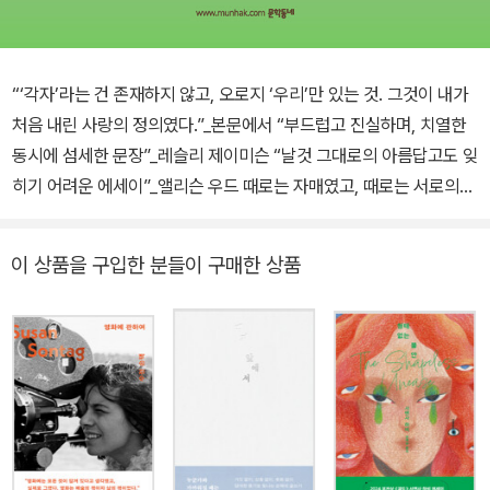
“‘각자’라는 건 존재하지 않고, 오로지 ‘우리’만 있는 것. 그것이 내가
처음 내린 사랑의 정의였다.”_본문에서 “부드럽고 진실하며, 치열한
동시에 섬세한 문장”_레슬리 제이미슨 “날것 그대로의 아름답고도 잊
히기 어려운 에세이”_앨리슨 우드 때로는 자매였고, 때로는 서로의
엄마였던 한없이 애틋해서 영원히 그리울 그 시절 나의 소녀들에게
레슬리 제이미슨, 카먼 마리아 마차도가 극찬한 에세이스트, 릴리 댄
이 상품을 구입한 분들이 구매한 상품
시거의 우정에 관한 에세이 『여자의 우정은 첫사랑이다』가 출간되었
다. 이 책에서 저자는 자신의 내밀한 경험을 줄기 삼아 여자들의 우정
에 내재한 다양한 감정과 모양을 설득력 있게 그려낸다. 『여자의 우정
은 첫사랑이다』는 어릴 때부터 절친처럼 서로를 아꼈던 사촌 동생 사
비나의 이야기로 시작된다. 사비나가 스무 살이 되던 해 한 남성에게
살해당한 사건을 계기로 댄시거는 우정에 대해 다시 생각한다. 사비
나를 지켜주지 못했다는 안타까움과 깊은 상실감 때문이었다. 그로부