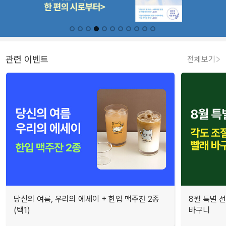
관련 이벤트
전체보기
당신의 여름, 우리의 에세이 + 한입 맥주잔 2종
8월 특별 선
(택1)
바구니