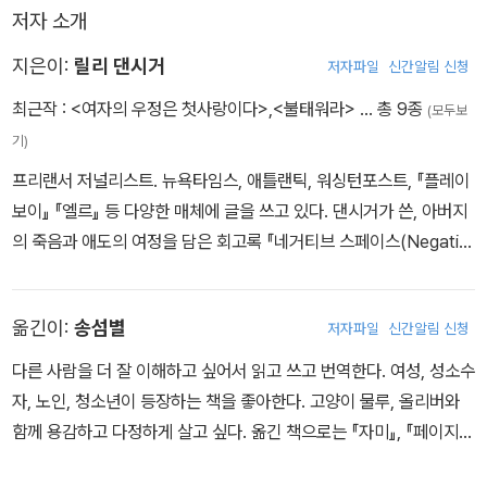
저자 소개
다.
지은이:
릴리 댄시거
저자파일
신간알림 신청
최근작 :
<여자의 우정은 첫사랑이다>
,
<불태워라>
… 총 9종
(모두보
기)
프리랜서 저널리스트. 뉴욕타임스, 애틀랜틱, 워싱턴포스트, 『플레이
보이』 『엘르』 등 다양한 매체에 글을 쓰고 있다. 댄시거가 쓴, 아버지
의 죽음과 애도의 여정을 담은 회고록 『네거티브 스페이스(Negativ
e Space)』는 소설가 카먼 마리아 마차도가 선정한 산타페 작가 프
로젝트 문학상(The SFWP Literary Awards)을 받았으며, 우리말
옮긴이:
송섬별
저자파일
신간알림 신청
로도 번역 출간된, 여성 작가 22인의 분노에 관한 에세이를 모아 엮은
『불태워라』는 2019년 출간 당시 『퍼블리셔스 위클리』 〈시카고 리뷰
다른 사람을 더 잘 이해하고 싶어서 읽고 쓰고 번역한다. 여성, 성소수
오브 북스〉 등 여러 매체의 찬사를 받은 바 있다. 미술 작가인 아버지
자, 노인, 청소년이 등장하는 책을 좋아한다. 고양이 물루, 올리버와
와 아일랜드계 유대인 어머니 사이에서 태어난 댄시거는 어릴 때 부
함께 용감하고 다정하게 살고 싶다. 옮긴 책으로는 『자미』, 『페이지보
모의 이혼을 겪고 열두 살에는 헤로인중독으로 오랫동안 분투하던 아
이』, 『암전들』, 『침대와 침대를 오가며』, 『슬픔은 사람을 위한 것』 등
버지의 죽음을 겪었다. 고등학교 중퇴와 마약, 술로 점철된 십대 시절