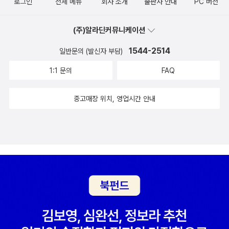
노만큼이나 사랑하는 마음도 컸던 그때, 실비아 플라스의 시를 낭독
로그인
전체 메뉴
회사 소개
출판사 안내
PC 버전
피해자라는 모호함 대신 첫사랑으로 각인된, 친구이자 가족이라는 명
하고, 아나이스 닌의 파리를 상상하는 일은 따분한 일상을 견디게 해
징함이 빛났다.
준 판타지이자 우리를 더 먼 곳으로 이끈 보이지 않는 날개였다. “서
(주)알라딘커뮤니케이션
로 책을 돌려 읽었고?실비아 플라스, 라이너 마리아 릴케, 밸러리 솔
1544-2514
일반문의 (발신자 부담)
라나스, 오드리 로드?서로에게 소설, 편지, 시를 써주었고 새벽 세시
1:1 문의
FAQ
에 노래를 지었다. 서로의 초상화를 그려주고, 타로카드 점을 봐주고,
안전핀으로 귀와 얼굴에 피어싱 구멍을 뚫어주었다. 우리는 으르렁거
중고매장 위치, 영업시간 안내
렸고, 발끈했고, 몸을 부풀렸고, 이를 드러냈지만 그건 어느 누구도 갖
지 못한, 우리가 서로를 위해 만든 부드러움을 지키기 위해서였다.”(3
7~38쪽) 또한 댄시거는 눈물로 얼룩진 젊은 여성의 사진으로 유명
한 ‘슬픈 소녀’ 밈과 보호라는 명목으로 자유를 박탈당하고 권력관계
에서 취약한 십대 여성의 위치를 슬픈 여성들의 계보로써 연결 짓는
다. 실비아 플라스, 재니스 조플린은 남성 중심적인 사회에서 예술가
로서 당당했던 여성들인 동시에 슬픈 소녀들이었다. 그들의 비극적인
죽음은 생전의 시와 노래 구절들에 비극성을 더했고, 대중 매체는 그
비극성을 단순히 전시함으로써 슬픔에 잠식된 젊은 여성의 이미지를