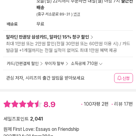
오늘(일) 22시까지 주문하면 내일(월) 아침 7시
출근전
배송
(중구 서소문로 89-31 )
변경
배송료
무료
알라딘 만권당 삼성카드, 알라딘 15% 청구 할인
최대 1만원 또는 2만원 할인(전월 30만원 또는 60만원 이용 시) / 카드
발급월 +1개월까지는 전월 실적이 없어도 최대 1만원 혜택 제공
카드/간편결제 할인
무이자 할부
소득공제 710원
관심 저자, 시리즈의 출간 알림을 받아보세요
신청
8.9
100자평 2편
리뷰 17편
세일즈포인트
2,041
원제 First Love: Essays on Friendship