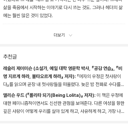
삶을 죽음에서 시작하는 이야기로 다시 쓰는 것도. 그러나 헤더의 삶
에는 훨씬 많은 것이 있었다.
더보기
추천글
레슬리 제이미슨 (소설가, 예일 대학 영문학 박사, 『공감 연습』, 『비
명 지르게 하라, 불타오르게 하라』 저자):
『여자의 우정은 첫사랑이
다』를 읽으며 곧장 내 첫사랑들을 떠올렸다. 늦은 밤 전화로 수다를
떨고 구겨지듯 누워 잠들었다가 “혹시 안 자?”라고 말하는 친구 목소
앨리슨 우드 (『롤리타 되기(Being Lolita)』 저자):
이 책은 우정에
리에 눈뜨던 나날로 나를 돌아가게 만드는 책이다. 그의 문장은 부드
대한 페미니즘적이면서도 신선한 관점을 보여준다. 다른 여성을 향한
럽고 진실하며, 치열한 동시에 섬세하게 짜여 있다. 댄시거는 사랑의
깊은 사랑이 어떻게 우리를 살아 있게 하고, 사유하게 하고, 가장 나은
가장 깊은 지점에 닿는 글을 쓰고, 거기서 발견한 것을 함께 바라보고
나로 향해가게 하는지 드러내는 작품이다. 릴리 댄시거는 자신의 삶
재구성하도록 우리를 초대한다.
을 끌어와 날것 그대로의 아름답고도 잊히기 어려운 에세이를 써냈