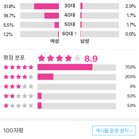
한 방법을 제시한다. 릴리 댄시거는 데뷔작 『네거티브 스페이스(Neg
30대
2.9%
31.8%
ative Space)』 출간 당시 “이 시대 최고의 회고록 중 하나” “모든
40대
1.7%
18.7%
문장이 강렬하다”와 같은 작가들의 찬사와 함께 독자의 큰 사랑을 받
50대
1.7%
5.5%
은 바 있다. 한국에도 소개된, 여성 작가 22인의 분노에 대한 에세이
60대
0.6%
1.2%
집 『분노하라』를 통해 여성의 심리와 목소리의 새로운 전달자로서 인
여성
남성
정받은 릴리 댄시거. 자신의 경험을 섬세한 문장으로 직조한 결과인
이 책은 그의 또 다른 매력과 필력을 온전히 전한다. 서로가 있어 세상
8.9
평점 분포
에 맞서 싸울 수 있었고, 서로가 있어 불안 속에서도 살아낼 수 있었던
70.0%
순간들 “평범한 삶에는 흥미가 일지 않는” “고조된 순간들”만을 찾아
20.0%
다니며 “단조로움, 따분함”은 곧 “죽음”이라 여기던 십대 시절의 친
0%
구들. 그 친구들은 나의 가장 여린 자아로 초대해 감수성을 키워나갔
던 영혼의 단짝인 동시에, 각자 가지고 태어난 좁은 울타리를 넘으려
5.0%
함께 발버둥치던 “공범”이었다. 댄시거는 사춘기 시절을 같이 통과했
5.0%
던 헤일리를 추억하며, 서로의 말에 수없이 “나도”라며 동의를 표했
던 기억, 똑같은 옷차림을 하고 쉼없이 걷고 말하고 웃고 취했던 시간
100자평
게시물 운영 원칙
을 떠올린다. 그리고 그런 접촉이 “우리 사이의 경계가 얼마나 얇은지