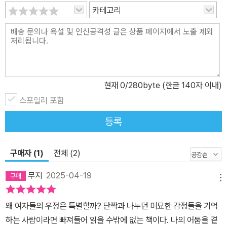
를 보여주는 확실한 방식”이었다고 고백한다. 조금이라도 더 가까워
카테고리
지기 위해 서로에게 무섭게 달려들던 그 시기를 지나, 각자의 길로 걸
어들어가면서 연락이 뜸해지고, 심지어 서로를 이해하지 못해 모질게
관계를 끊어내는 이야기는 많은 여성들의 공감을 사기에 충분하다.
“자신이 남들과 다르다고, 틀렸다고 믿게 만드는 어떤 일이 인상적인
것이고, 또 낭만적인 것은 물론 다른 사람을 이어줄 수도 있다는 생각
현재
0
/280byte (한글 140자 이내)
에는 중독성이 있다. 도저히 저항할 수 없을 정도로. 내가 나라는 이유
로 완전한 관심과 사랑을 받는 것처럼 수용되고 용서받는 기분이다.”
스포일러 포함
(48쪽) 이러한 다정함과 잔인함이라는 우정의 양가성을 이해하는 독
등록
자라면, 이 책을 읽고 미안함과 후회로 가슴 한편이 아릿해지는 친구
의 얼굴을 떠올릴 수도 있을 테다. 댄시거는 사촌이자 절친이었던 사
구매자 (1)
전체 (2)
비나의 죽음, 또 길고 긴 우울의 터널을 통과하며 혼자 힘들어했을 헤
더의 죽음 이후, 우정에도 사랑처럼 타이밍이 있음을 절절하게 깨닫
무지
2025-04-19
메뉴
는다. 댄시거는 “함께 슬픈 시를 쓰고 슬픈 노래를 부르”던 친구 헤더
와의 기억을 글로 쓰면서, “혼자보다는 함께 고통을 겪을 때 드러나는
왜 여자들의 우정은 특별할까? 단짝과 나누던 미묘한 감정들을 기억
힘을 발견”했던 시절을 가슴 아프게 돌아본다. 시간이 흘러, 방황했던
하는 사람이라면 빠져들어 읽을 수밖에 없는 책이다. 나의 어둠을 곁