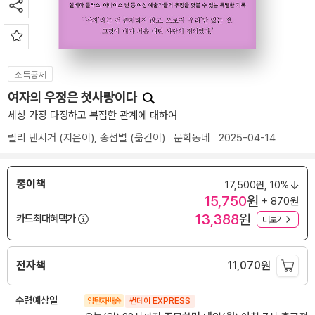
소득공제
여자의 우정은 첫사랑이다
세상 가장 다정하고 복잡한 관계에 대하여
릴리 댄시거
(지은이),
송섬별
(옮긴이)
문학동네
2025-04-14
종이책
17,500
원,
10%
15,750
원
+ 870원
13,388
원
카드최대혜택가
더보기
전자책
11,070
원
수령예상일
양탄자배송
썬데이 EXPRESS