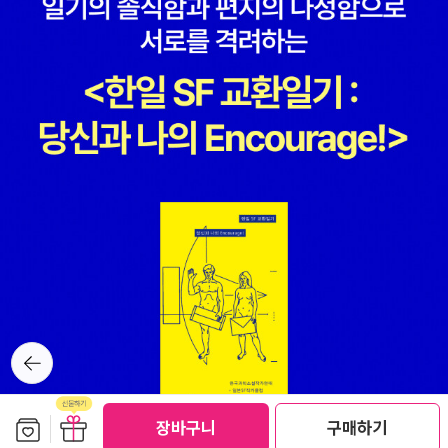
강화해왔다. 하지만 댄시거는 이 여성 예술가들에 대한 평면적인 설
명에 반기를 들며, 그들의 투쟁과 좌절, 성취와 실패를 입체적으로 이
해하는 일이 작품과 한 인간을 이해하는 데 중요하다는 사실을 강조
한다. 이것은 친구 헤더, 그리고 SNS 속 슬픈 소녀들에 대해서도 마
찬가지라고, 댄시거는 스스로에게 일깨운다. “십대이던 헤더와 내가
큰 소리로 우리의 고통을 떠든 건 우리가 무리로부터 소외되었으며
사회적 표준에서 거부당했다는 걸 알리는 일이었다. 권력을 가진 자
들은 숨기려 들지만 우리는 모든 것이 얼마나 망가졌는지를 충분히
알 만큼 세상을 똑똑히 지켜보고 있다는 걸 선언하는 일이었다.”(128
쪽) 「여자들과 키스하기」에서는 반문화와 하위문화가 범람하고, 정치
적으로 진보적인 분위기였던 1990년대 미국의 대도시에서조차 제대
로 이해받지 못한 양성애를 다룬다. 댄시거는 또래의 영향을 받으며
자아상을 확립하는 청소년 시기, 여자들의 키스를 “욕망보다는 성적
뒤로가
모험심을 수행하기 위해 ‘오버하는’ 방법 중 하나로만 취급”했던 분위
기
기를 돌아본다. 동성애는 진짜일지 몰라도 양성애는 가짜라는 편견이
다. 댄시거는 십대 소녀들의 내면에 흐르던 욕망을 다시 들여다보고,
보관함담기
선물하기
장바구니
구매하기