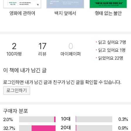
터 13년이 지나서야 저자는 오랜 애도의 결과물로서 이 책을 세상에
내놓았다. 이 에세이들에는 사비나에 대한 회고뿐 아니라 자신의 삶
영화에 관하여
백지 앞에서
형태 없는 불안
에 큰 흔적을 남긴 친구들, 유년 시절의 소꿉친구 브리트니와 셜리, 일
탈의 공모자였던 학창 시절 친구 헤일리와 헤더, 연애 상담을 해주거
나 슬플 때 서로의 어깨를 빌려주던 친구 리아와 리즈 등, 저자와 한
시절을 공유하는 여자 친구들에게 바치는 사랑 고백이 가득 담겨 있
읽고 싶어요 7명
2
17
0
다. “건물 벽 옆으로 위태롭게 튀어나온 화재 비상구는 딱 우리를 위
읽고 있어요 1명
100자평
리뷰
마이페이퍼
한 곳처럼 느껴졌다. 포치만큼 쉽게 다가갈 수 없고, 저 아래서 걷는
읽었어요 22명
사람들은 존재조차 알아차리기 힘든 곳이었다. 우리는 세상과 그 안
이 책에 내가 남긴 글
에 담긴 걱정으로부터 아주 높이 올라간 곳에, 나무우듬지에 앉은 까
로그인하면 내가 남긴 글과 친구가 남긴 글을 확인할 수 있습니다.
마귀들처럼 앉아 있었다.”(30쪽) 이 책은 시대와 배경은 달라도 각자
가 간직하고 있는 유년의 추억 한 조각을 소환한다. 다른 한편, 십대
로그인하기
소녀들의 관계를 둘러싼 편견에 날카롭게 펜을 들이대 정체성과 욕망
에 대한 문화적 고정관념에 균열을 낸다. 또한 실비아 플라스, 아나이
구매자 분포
스 닌 등 저자가 작가적 감수성을 형성하는 데 영향을 미친 여성 예술
10대
0.3%
2.0%
가들의 이야기를 소개하며 여성들이 서로를 위한 공간을 만드는 다양
20대
0.9%
32.7%