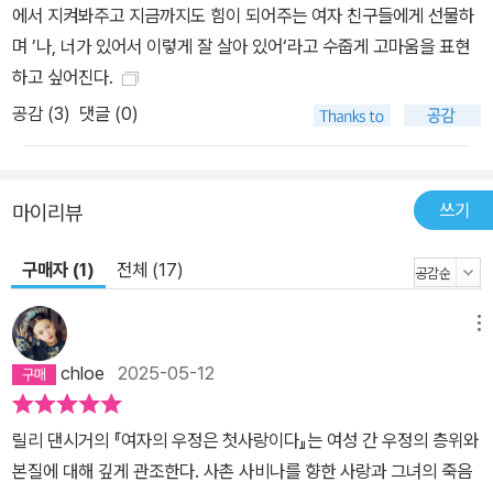
시기를 회상할 때 느끼는 우정의 질감은 이전과는 또 다르다. 댄시거
에서 지켜봐주고 지금까지도 힘이 되어주는 여자 친구들에게 선물하
는 결혼 후 아이를 키우거나 비출산을 선언한 친구들의 이야기를 들
며 ’나, 너가 있어서 이렇게 잘 살아 있어‘라고 수줍게 고마움을 표현
으며, 돌봄은 부모와 자식 관계에만 한정되지 않는, 우정의 중요한 특
하고 싶어진다.
성이라는 점을 깨닫는다. 우정은 “누구에 관해 신경쓰는(care abou
공감 (
3
)
댓글 (0)
t) 것을 넘어, 그 사람을 위하고(care for), 돌보는(take care of)
일”이라는 인식이다. 실제로 사비나를 잃은 슬픔에 스스로를 돌볼 수
없던 때, 주변 친구들이 자신을 먹이고, 위로하며 곁을 지켜주었던 건
쓰기
마이리뷰
그야말로 엄마 노릇이었다고 댄시거는 말한다. “그저, 꼭 누군가의 실
제 엄마여야 엄마 노릇을 할 수 있는 건 아니라는 이야기를 하고 싶다.
구매자 (1)
전체 (17)
타인에게 자양분을 주고 돌보는 일, 그 사람에게 다정함을, 그리고 대
체로 그 사람에게 일말의 신경조차 쓰지 않는 세계에서 정서적 쉼터
메뉴
를 내주는 일. 사랑받는 사람이 그 사랑이 자기 삶을 지탱한다고 느낄
만큼, 세상에서 혼자가 된 기분이 절대 들지 않을 만큼, 맹렬하게, 무
chloe
2025-05-12
한하게 사랑을 쏟아붓는 일. 가장 친한 친구들이 내게 해주는 일이자
내가 그들에게 해주고자 하는 일은 바로 그런 것이다.”(194쪽) 그때
릴리 댄시거의 『여자의 우정은 첫사랑이다』는 여성 간 우정의 층위와
함께 시간을 보낸 공간 역시 우정을 떠올릴 때 빠질 수 없는 요소다.
본질에 대해 깊게 관조한다. 사촌 사비나를 향한 사랑과 그녀의 죽음