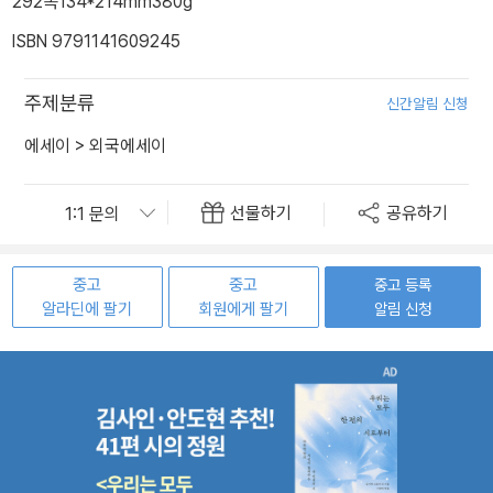
292쪽
134*214mm
380g
ISBN 9791141609245
주제분류
신간알림 신청
에세이
>
외국에세이
선물하기
공유하기
중고
중고
중고 등록
알라딘에 팔기
회원에게 팔기
알림 신청