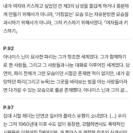
정들로 씻어냈다. 나의 욕망, 불안, 앙심을 그애의 것들로 대체했으니
내가 여자와 키스하고 싶었던 건 제3의 남성을 즐겁게 하거나 흥분하
까. 망설일 필요도 없었다. 그저 헤일리가 하고 싶은 대로 하면 그만이
게 만들기 위해서가 아니라, ‘거침없는’ 모습 또는 자유분방한 모습을
었다. 「공범」
과시하기 위해서가 아니라, 그저 키스하기 위해서였다. 「여자들과 키
스하기」
P.92
아나이스 닌이 묘사한 파리는 그가 창조한 세계였다. 그가 함께하기
로 한 사람들, 그리고 그 사람들과 나눈 대화로 이루어진 세계였다. 당
연히, 파리 전체가 그런 모습이던 시절은 존재한 적이 없지만, 내가 갈
망하던 파리(그리고 뉴욕)는 그곳을 바라보는 법을 아는 사람들이라
면 다가갈 수 있는 모습으로 줄곧 존재했다. 아나이스 닌과 그의 글이
지닌 마법은 그가 살았던 세계뿐 아니라 그 세계를 바라보는 그의 시
선, 그리고 그렇게 바라보겠다는 그의 마음가짐 속에 존재하는 것이
P.97
었다. 「연기 자욱한 카페를 찾아서」
십대 시절 헤더는 단연코 실비아 플라스 유형의 소녀였다. (…) 우리
는 그저 1960년대 이후 수도 없이 등장한, 강렬하면서도 폭력적인
시편들로 이루어진 『에어리얼』과 플라스가 경험한 최초의 신경쇠약