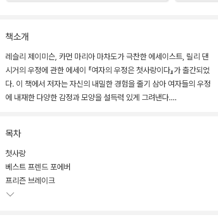
책소개
레슬리 제이미슨, 카먼 마리아 마차도가 극찬한 에세이스트, 릴리 댄
시거의 우정에 관한 에세이 『여자의 우정은 첫사랑이다』가 출간되었
다. 이 책에서 저자는 자신의 내밀한 경험을 줄기 삼아 여자들의 우정
에 내재한 다양한 감정과 모양을 설득력 있게 그려낸다.
『여자의 우정은 첫사랑이다』는 어릴 때부터 절친처럼 서로를 아꼈던
목차
사촌 동생 사비나의 이야기로 시작된다. 사비나가 스무 살이 되던 해
한 남성에게 살해당한 사건을 계기로 댄시거는 우정에 대해 다시 생
첫사랑
각한다. 사비나를 지켜주지 못했다는 안타까움과 깊은 상실감 때문이
베스트 프렌드 포에버
었다. 그로부터 13년이 지나서야 저자는 오랜 애도의 결과물로서 이
프리즌 브레이크
책을 세상에 내놓았다.