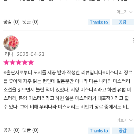
다.자살 시도를 그만 둔 이후로도 그는 결코 집밖으로 나가지 않는다.
소설을 읽어야 하는 강력한 이유를 알려주고 있어요. '인간은 아름답
둔형 외톨이가 된다.​대학에 진학을 했지만 사람들과의 소통에 어려움
금방 빠집니다. 자신을 존중하고 배려해 준다고 느끼지만, 실상 피리
다만 병원에서 우연히 만나 자신의 비밀을 말한 허칭옌만 집에 찾아
더보기
기도 하고 추악하기도 하다. 내가 할 수 있는 일은 창작 활동을 통해
을 느끼게 되었고 고교동창인 허칭옌만이 유일한 친구가 된다. 천신
부는 사나이는 그녀들을 조종하고 있습니다. 그렇게 소녀들이 자꾸만
올 뿐이다.그가 소속된 길드 환절중당은 게임을 통해 사람들과 소통
이런 아름다움과 추악함에 더욱 가까이 접근하는 것뿐이다.' (478p)
공감 (
0
)
댓글 (0)
한은 사고이후 나타난 이상한 증세에 대해 허칭옌에게만 고백한다.곧
사라지고, 비밀 사이트에서 소녀들의 사진이 올라옵니다. 이 같은 일
하는 유일한 곳이다.이 길드의 멤버인 시리는 그와 수많은 대화를 나
소설 속에서 온라인 게임을 하는 천신한을 보면서 우리의 현실을 떠
죽음을 맞이할 사람들에게 보이는 어둔 그림자에 대해.어둔 그림자가
들은 2019년 2월경 발생한 N번방 사건을 떠올리게 합니다. 텔레그
누었던 여자다.항상 집안에만 있던 그를 집밖으로 나오게 한 것은 좋
올렸어요. 현실이 게임이라면, 지금 우리 사회에서 벌어지고 있는 혼
덮힌 사람들은 얼마 지나지 않아 반드시 죽음을 맞이한다. 그러니 더
램에 개설된 단체 채팅방을 통해 불법 음란물을 생성하고 거래 및 유
메뉴
아하던 시리다.시리가 실제 만나길 바랐는데 이 만남에 허칭옌을 대
란은 특정 유저가 버그를 악용해 불공정한 우세를 점하고 있는 거예
욱 사람을 만나는 일이 두려워졌다. 천신한은 영리한 학생이었고 결
포한 디지털 성범죄 사건입니다. 이곳을 이용하는 사람들이 학생에서
신 내보낸다.그는 주변에서 둘이 대화하는 것을 들고만 있으려고 한
리나
2025-04-23
요. 게임에서 발생하는 버그가 시스템상의 오류라면 플레이어들은 로
국 게임의 세계에 몰입하게 된다.​온라인 게임 위그드라실에서 천신한
직장인까지 겉으로 보기에 평범한 사람들이라 더욱 충격을 주었습니
것이다.허칭옌을 보낸 것은 그가 시리에게 자신이라고 속이고 친구의
그아웃, 새롭게 시스템 정비를 할 때까지 기다리면 돼요. 근데 현실은,
은 등촨이란 가명으로 활동을 한다.퀘스트를 깨나가면서 레벨업이 되
다. 이런 불법적인 일들을 저지르면서 자신의 삐뚤어진 욕망을 채우
사진을 보냈기 때문이다.시리와 친구의 대화는 반가움 속에 이어지지
※출판사로부터 도서를 제공 받아 작성한 리뷰입니다※​​​미스터리 장르
내~란 우두머리의 형사재판에 관한 뉴스를 보면서 우리의 사법 시스
고 얻은 무기를 판매를 하면서 등촨의 게임레벨은 최상이었고 온라인
는 사람들이 이렇게나 많다니 정말 놀랐고, 이런 일에 이용된 미성년
만 천신한은 시리에게서 검은 안개를 본다.이 검은 안개는 시리의 죽
를 좋아해 자주 읽는 편인데 일본뿐만 아니라 다른 나라의 미스터리
템에 심각한 버그 출현을 재확인했네요. 우리는 로그아웃 할 수도 없
상에서는 영웅이었다. 그 게임에서 시리라고 명명된 캐릭터와 대화를
자도 있어 더욱 논란이 되었습니다. <죽음의 로그인>이 출판된 후
음을 예고하는 것이다.시리와의 대화를 복기하고, 전화로 시리가 만
소설을 읽으면서 놀란 적이 있었다. 서양 미스터리라고 하면 유럽 미
고, 버그로 인한 피해를 고스란히 받고 있으니, 어찌 해야 될까요. 중
하게 된 등촨은 시리가 한 번 꼭 만나자는 제의에 망설이다가 유일한
'타이완판 N번방' 사건이라고 불리는 인터넷 비밀 포럼이 적발되었답
나는 남자와 연락을 끊게 한다.자신이 직접 시리를 만나러 가지만 오
스터리, 동양 미스터리라고 하면 일본 미스터리가 대표적이라고 할
요한 건 주인공 천신한을 통해 우리는 '너는 내가 되고, 나는 네가 되
친구인 허칭옌을 등촨이라고 속여 시리를 만나게 한다.​시리는 어려서
니다. 이 포럼의 고급 회원 중에는 의사, 교사, 군인, 경찰 등의 직업을
히려 시리를 속인 것처럼 된다.그리고 이때 시리가 잠시 출연했던 다
수 있다. 그에 비해 우리나라 미스터리는 비인기 장르 중에서도 비인
고, 인간이 우위를 점하면 어떻게 되는지, 반대 입장은 어떠한지'와 같
부터 홀로 지내온 루이안이라는 여자애였다. 허칭옌의 외모에 호감을
가진 사람도 있었습니다. 전과가 많은 범죄자가 아니라 우리가 신뢰
큐멘터리의 스탭 왕전샹을 만난다.이 만남을 통해 시리의 본명이 루
기 장르다. 우연히 중화 미스터리를 읽게 되면서 중화 미스터리가 엄
은 권력의 속성을 이해하는 거예요. 적을 알고 나를 알면 백전백승...
느낀 것 같았지만 뭔가 어색함을 느끼고 헤어진 이후 천신한은 거짓
하고 의지하는 사람, 어쩌면 엘리베이터를 타고 가벼운 인사를 주고
더보기
이안이란 것을 알게 되지만 검은 안개는 사라지지 않고 있다.왕전샹
청 발전했다는 것을 느낄 수 있었다. 일본 미스터리의 아류라고 생각
'우리는 권력 구조를 완전히 역전시켜야 한다. 가해자가 얻는 것보다
말로 시리를 속인 것에 대해 후회를 한다. 결국 시리에게 고백을 하고
받았을 수도 있는 사람인 것입니다. 어떻게 해야 이런 범죄를 예방할
은 시리 친구 양양의 외삼촌이다.시리는 양양의 가족이 내어준 집에
공감 (
0
)
댓글 (0)
하겠지만 그 아류에서 중화 미스터리만의 색깔을 가지게 된 것이다.
잃는 것이 훨씬 더 많게 만들어야 한다.' (477p) 라는 우샤오러 작가
다시 만나지만 시리의 몸에서 검은 그림자를 느끼고 시리를 구하기
수 있을까요. 가해자가 얻는 것보다 잃는 것이 훨씬 더 많게 만들어야