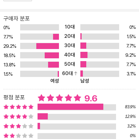
어머니뿐, 자신의 모든 것을 털어놓을 수 있는 사람은 게임 친구 천신
한이 유일하다. 어느 날 루이안은 천신한에게 곧 게임을 그만두려고
구매자 분포
하니 마지막으로 현실에서 만나달라고 한다. 좋아하는 여자아이의 부
10대
0%
0%
탁을 거절할 수 없었던 천신한은 루이안을 만나고, 그에게서 자신을
20대
1.5%
7.7%
고독 속에 몰아넣은 검은 안개를 발견한다. 루이안이 최근 게임에서
30대
7.7%
29.2%
남자 친구를 사귀었다는 사실을 알게 된 천신한은 유력한 용의자인
40대
9.2%
18.5%
같은 길드의 수상한 재력가 ‘황’에게 접근하는데……. 나를 이해해주
50대
7.7%
13.8%
는 단 한 사람을 찾아 인터넷으로 모여드는 아이들과 피리 부는 사나
60대
3.1%
1.5%
이의 상냥하고 위험한 멜로디 루이안은 남자 친구와 함께 살겠다며
여성
남성
모두와 연락을 끊고 사라지고, 천신한은 루이안과 비슷한 상황에 처
한 여자아이들이 생겨나고 있다는 뉴스를 발견한다. 인터넷에서 사귄
9.6
평점 분포
남자를 만나겠다며 집을 나간 뒤 종적을 감춘 아이들. 긴장하거나 두
83.9%
려워하는 기색 없이 낯선 친구가 “멋진 신세계로 향하는 티켓”을 주
12.9%
리라 믿는다. 사람들은 인터넷 친구를 쉽게 믿는 여자아이들을 이해
3.2%
하지 못하지만, “세상에 아무도 나를 알아주는 사람이 없어서, 나를
0%
진짜로 이해해주는 단 한 사람”을 찾는 아이들에게 그들의 속삭임은