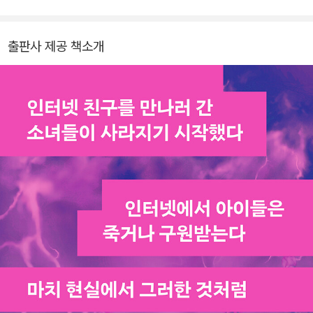
이 작품은 타이완 사회에 엄청난 파장을 일으켰으며, 2018년 동명 드
의 변호인』 등이 있다.
라마로 제작되어 타이완 최대 방송 시상식인 금종장金鐘獎 TV미니
출판사 제공 책소개
시리즈 부문 작품상 등 5개 부문을 석권했고, 넷플릭스를 통해 190
여 개국에 스트리밍되어 많은 찬사를 받았다. 현재 한국어판 넷플릭
스를 통해서도 시청할 수 있다. 이 밖에 장편소설 『우리에겐 비밀이
없다』, 『상류아이』, 『죽음의 로그인』, 『소녀들은 도착하지 않았다. 산
문집 『그런데 난 그냥 싫은데』 등을 썼다. 놀라움과 재미를 느끼면서
글을 쓰고 글을 쓰면서 스스로를 보완해가려 한다.