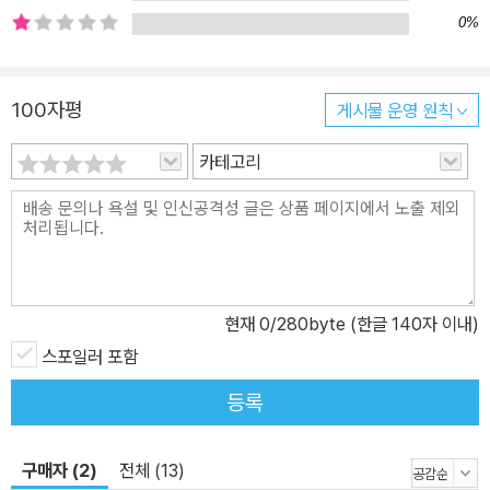
0%
달콤하기만 하다. 타이완에서 《죽음의 로그인》이 출간된 지 얼마 지
나지 않아 ‘타이완판 N번방’이라 불리는 인터넷 비밀 포럼이 적발되
었다. 국내에도 여러 차례 보도된 이 사건은 인간성에 대한 혼란과 의
100자평
게시물 운영 원칙
문을 불러일으키며 많은 사람들을 좌절에 빠뜨렸다. 《죽음의 로그인》
은 고통받는 타인을 통해 권력을 얻고자 하는 이들로부터 그들이 가
카테고리
졌다고 착각하는 권력을 무너뜨리는 동시에, 대안이나 안전장치 없이
아이들을 인터넷으로 쫓아내는 사회에 질문을 던진다. 성급히 인터넷
이라는 공간이 위험하다는 결론을 내리는 것만으로는 디지털 범죄를
멈출 수 없다. 왜 아이들은 인터넷에서 만난 얼굴도 모르는 이들에게
기대어 살 수밖에 없는가. 우리는 충분히 그 아이들을 이해하려고 노
현재
0
/280byte (한글 140자 이내)
력했는가? ‘로그아웃’하게 만들기 위해서는 ‘오프라인’이 먼저 아이
스포일러 포함
들에게 안전하고 그들을 환대하는 공간이어야 한다. 천신한과 루이안
두 사람의 이야기에 귀를 기울이는 것이 그 첫걸음이 되어줄 것이다.
등록
구매자 (2)
전체 (13)