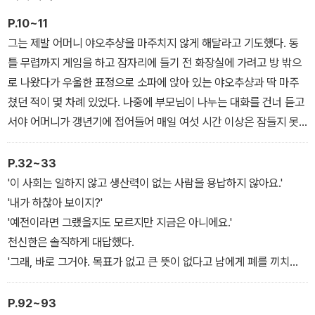
P.10~11
그는 제발 어머니 야오추샹을 마주치지 않게 해달라고 기도했다. 동
틀 무렵까지 게임을 하고 잠자리에 들기 전 화장실에 가려고 방 밖으
로 나왔다가 우울한 표정으로 소파에 앉아 있는 야오추샹과 딱 마주
쳤던 적이 몇 차례 있었다. 나중에 부모님이 나누는 대화를 건너 듣고
서야 어머니가 갱년기에 접어들어 매일 여섯 시간 이상은 잠들지 못
한다는 것을 알게 되었다. 그때 야오추샹은 자기 불면증을 아들 방에
서 들려오는 게임 효과음 탓으로 돌렸다. 아버지 천중우는 옆에서 멀
P.32~33
쩡한 아들이 어쩌다 지금 이런 꼴이 되었는지 모르겠다, 앞날이 창창
'이 사회는 일하지 않고 생산력이 없는 사람을 용납하지 않아요.'
한 청년에서 집 밖으로 한 발짝도 나가지 않고 부모에게 의존해 살아
'내가 하찮아 보이지?'
가는 기생충이 되었다며 푸념했다.
'예전이라면 그랬을지도 모르지만 지금은 아니에요.'
천신한은 솔직하게 대답했다.
'그래, 바로 그거야. 목표가 없고 큰 뜻이 없다고 남에게 폐를 끼치는
것도 아니잖아. 반대로 한 사람의 야심 때문에 여러 사람이 짓밟히는
일이 얼마나 많아? 나는 회사 사장도 해봤으니까 잘 안다고.'
P.92~93