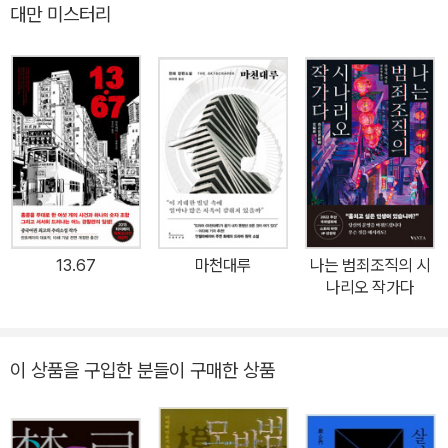
대만 미스터리
을 파고든 타이완의 대표적인 젊은 여성 작가 우샤오러의 신작 장편
소설 《죽음의 로그인》이 위즈덤하우스에서 출간되었다. 교통사고를
당한 뒤 사람의 죽음을 예견할 수 있는 ‘검은 안개’를 볼 수 있게 된
‘천신한’과, 가정과 학교에서 내몰려 평범한 행복을 누리지 못하고 살
아가는 ‘루이안’은 서로가 서로에게 유일한 친구다. 얼굴 한번 본 적
없지만 온라인 게임에서 깊은 우정을 나눠온 두 사람이 처음으로 대
면한 날, 천신한은 루이안에게서 죽음의 안개를 발견한다. 루이안을
살리기 위해 최근 행적을 쫓던 천신한은 곧 루이안이 게임에서 사귄
남자 친구가 위험인물이라는 것을 감지하고 루이안을 구할 수 있는
13.67
마천대루
나는 범죄조직의 시
단서를 찾아 인터넷과 현실을 오가기 시작한다. 사회가 정의하는 ‘정
나리오 작가다
상궤도’에서 이탈한 이들이 온기를 찾아 피리 부는 사나이를 쫓듯 게
임과 인터넷으로 모여든다. 1인분의 생산력을 갖추지 못한 아이들의
말에 유일하게 귀 기울여주는 곳. 그곳에는 애정이라는 가면을 쓰고
이 상품을 구입한 분들이 구매한 상품
소녀들을 호시탐탐 노리는 ‘인터넷 늑대’도 있다. 인터넷에서 아이들
은 죽거나 구원받는다. 마치 현실에서 그러한 것처럼. 스무 살 이전,
천신한은 의심할 바 없이 부모님의 자랑거리였다 스무 살 이후, 천신