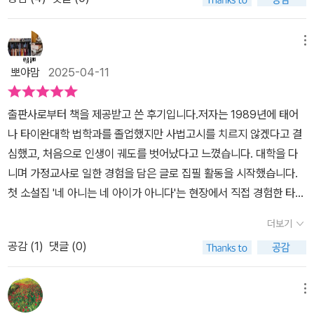
검은 안개가 보였다. 잡아야 할 것 같았지만, 황위샹은 장 볼 가게 문
이 닫힌다는 이유로 서둘러 나섰고, 그날 이후로 황위샹을 다시 만날
수 없었다. 얼마 후, 뉴스에서 그녀가 남편의 내연녀의 칼에 찔려 사망
메뉴
했다는 보도가 나왔기 때문이다. 그렇게 충격을 받은 천신한은 직장
뽀야맘
2025-04-11
도 그만두고, 집 밖으로는 한 걸음도 나가지 않는 히키코모리가 된다.​
유일하게 천신한을 이해해 주는 사람이 있었다. 바로 친구인 허칭옌
출판사로부터 책을 제공받고 쓴 후기입니다.저자는 1989년에 태어
이었다. 의사도, 가족들도 검은 안개에 대해 이해하지 못하던 때, 유일
나 타이완대학 법학과를 졸업했지만 사법고시를 치르지 않겠다고 결
하게 천신한의 이야기를 들어주고 믿어주는 사람이 바로 허칭옌이었
심했고, 처음으로 인생이 궤도를 벗어났다고 느꼈습니다. 대학을 다
다. 그랬기에 천신한은 늘 허칭옌에게 속내를 드러냈다. ​도저히 이렇
니며 가정교사로 일한 경험을 담은 글로 집필 활동을 시작했습니다.
게 살 수 없다는 생각이 들었다. 부모님께 마지막까지 민폐를 끼치고
첫 소설집 '네 아니는 네 아이가 아니다'는 현장에서 직접 경험한 타이
싶지 않았던 천신한은 별점 테러 수준의 숙소에서 혼자 자살을 결심
완 사회의 가정교육 이야기를 담은 것으로, 2018년 동명의 넷플릭스
한다. 혹시나 의심받을까 봐 숯불용 목탄을 사면서 탄산음료와 고기
더보기
드라마로 만들어졌습니다. '상류 아이', '우리에게는 비밀이 없다' 등을
등도 같이 산다. 숙소로 가는 길, 부딪친 남학생에게서 또 검은 안개를
공감 (
1
)
댓글 (0)
썼고, 2024년 '도착하지 못한 소녀들'로 타이완 양대 문학상 금전장
마주하는 천신한. 고통스러운 기억이 떠올랐기에 근처 공원의 정자에
최종 후보에 올랐습니다. 그럼, 저자의 <죽음의 로그인>을 보겠습니
잠시 앉아서 마음을 다스린다. 그리고 그곳에서 만난 노숙자와의 대
다.주인공 천신한은 회사원 천중우와 주부 야오추상의 외동아들입니
메뉴
화를 통해 천신한은 마음을 고쳐먹는다. ​하루 종일 방 안에 갇혀서 그
다. 어릴 적부터 공부를 잘했고, 명문 대학교에 입학했으나 20살에