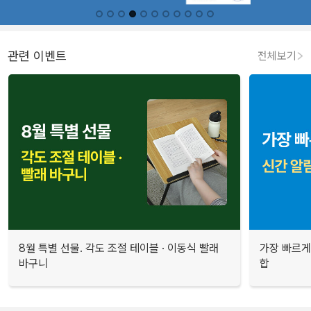
관련 이벤트
전체보기
8월 특별 선물. 각도 조절 테이블 · 이동식 빨래
가장 빠르게
바구니
합