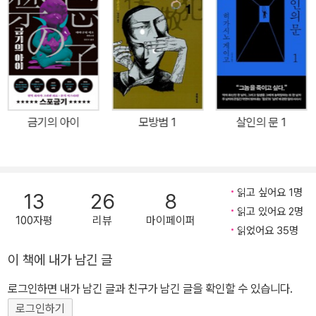
한은 가족의 수치가 되었다 인간은 누구나 아주 작은 차이로 성공자
또는 낙오자가 될 수 있다. 하지만 사회는 낙오자들이기사회생하기를
기다려주지 않는다. 모두에게 인정받던 우등생 천신한은 교통사고를
겪은 뒤, 죽음을 앞둔 사람의 몸에서 ‘검은 안개’를 볼 수 있는 능력을
얻는다. 믿고 따르던 팀장의 몸을 감싼 검은 안개를 발견하지만 그를
살릴 기회를 놓치고, 죽어나가는 사람들을 지켜보기만 하는 것이 두
금기의 아이
모방범 1
살인의 문 1
려워진 천신한은 회사를 그만두고 집에 틀어박혀 온라인 게임에 빠진
다. 처음에는 천신한의 충격과 아픔을 이해하고 그가 회복하길 기다
려주던 부모님의 인내심도 점차 바닥나고, 천신한의 방문이 열린 것
읽고 싶어요 1명
을 알면서도 서로에게 그러나 사실은 천신한을 향한 비난과 원망을
13
26
8
읽고 있어요 2명
쏟아낸다. 천신한의 활동 반경은 집에서 자신의 방 안으로 점점 좁아
100자평
리뷰
마이페이퍼
읽었어요 35명
지고 이제 그가 도망칠 곳은 게임 또는 죽음뿐이라고 여기게 된다. 어
머니와 아버지가 이혼한 뒤, 새엄마의 눈칫밥을 견디지 못하고 고등
이 책에 내가 남긴 글
학생 때 가출한 루이안은 학교에서는 따돌림을 당하고 “정상적인 가
로그인하면 내가 남긴 글과 친구가 남긴 글을 확인할 수 있습니다.
정에서 누리는 행복”은 가져보지 못한 채, 대학에 진학하지 않고 아르
로그인하기
바이트를 하며 살아간다. 가까운 지인이라고는 친구 ‘양양’과 양양의