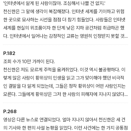
'인터넷에서 알게 된 사람이잖아. 조심해서 나쁠 건 없지.'
천신한은 그 말에 생각이 복잡해졌다. 인터넷 세계를 기이하고 위험
한 곳으로 묘사하는 시선을 점점 더 참기 힘들었다. 사람들은 인터넷
세계를 현실의 위조품이자 한 단계 낮은 지하 공간처럼 취급하곤 했
다. 인터넷에서 일어나는 감정적인 교류는 영원히 인정받지 못할 것
같았다. 하지만 천신한은 시리와 주고받은 대화 기록을 전부 보관하
고 있다. 셀 수 없이 많은 밤, 그는 대화 기록을 처음부터 다시 읽곤 했
P.182
다. 그 기록은 때로는 튀어 나가고 때로는 멈춰서 움직이지 않는 천신
조회 수가 10만 가까이 된다.
한의 의식을 담은 책과 같았다. 다만 한 가지 분명한 것은 그 책의 두
천신한은 저도 모르게 주먹을 움켜쥐었다. 이것 역시 불공평하다. 이
주인공이 진심으로 서로에게 관심을 쏟고 있다는 사실이었다.
렇게 많은 사람이 황위샹의 인생을 읽고 그가 맞이해야 했던 비극적
인 결말을 다 알게 되었는데, 그들은 정작 황위샹이 어떤 사람인지는
모른다. 그들에게 황위샹은 그저 한 사람의 피해자에 지나지 않았다.
인터넷에 존재하는 인간의 흔적은 시간에 있어 완전한 '면역'을 지닌
다. 침식, 풍화, 퇴색 그 어느 것도 일어나지 않는다. 100년 후면 기사
P.268
를 읽은 10만 명의 뼈는 먼지가 되어 사라지겠지만 이 기사는 한 글자
영상은 다른 뉴스로 연결되었다. 얼마 지나지 않아서 천신한은 세 건
한 글자 조금도 손실되지 않고 건재할 것이다.
의 기사와 한 편의 사설 논평을 읽었다. 이런 사건에는 한 가지 공통점