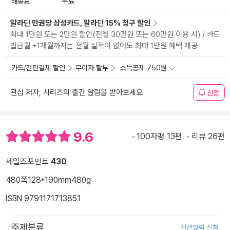
배송료
무료
알라딘 만권당 삼성카드, 알라딘 15% 청구 할인
최대 1만원 또는 2만원 할인(전월 30만원 또는 60만원 이용 시) / 카드
발급월 +1개월까지는 전월 실적이 없어도 최대 1만원 혜택 제공
카드/간편결제 할인
무이자 할부
소득공제 750원
관심 저자, 시리즈의 출간 알림을 받아보세요
신청
9.6
100자평 13편
리뷰 26편
세일즈포인트
430
480쪽
128*190mm
480g
ISBN 9791171713851
주제분류
신간알림 신청