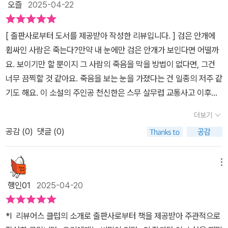
가 할 수 있는 것이라고는 게임이 전부다. 둥촨이라는 닉네임을 사용
오즐
2025-04-22
교통사고를 겪은 뒤 이상한 현상을 겪습니다. 검은 안개가 뭉클거리
하는 천신한과 게임 길드인 펜리르, 다아시는 함께 게임에서 큰 활약
는 사람의 모습이 자신에게만 보이는데, 그런 증상이 있는 사람은 며
을 한다. 특히 최고 난이도의 게임을 마스터한 둥촨은 게임 안에서 일
[ 출판사로부터 도서를 제공받아 작성한 리뷰입니다. ] 검은 안개에
칠 내로 죽습니다. 천신한은 그 과정을 거치며 자신의 삶이 조금씩 원
약 스타가 된다. 타인의 게임을 도와주는 역할로 나름의 용돈벌이도
휩싸인 사람은 죽는다?만약 내 눈에만 검은 안개가 보인다면 어떨까
래의 궤도에서 벗어나 절대로 예정된 목적지에 도달하지 못할 것을
하고 있다. 그날도 게임을 하던 중 시리라는 닉네임의 소녀를 만나게
요. 보이기만 할 뿐이지 그 사람의 죽음을 막을 방법이 없다면, 그건
느꼈습니다. 이 사실을 믿는 사람은 고등학교 친구 허칭옌뿐입니다.
된다. 친절하게 대하는 그녀는 천신한에게 마지막으로 한 번만 만나
너무 끔찍할 것 같아요. 죽음을 보는 눈을 가졌다는 건 일종의 저주 같
다니던 대학교를 졸업하고 대학원에 진학하라는 부모님의 말에 반대
달라는 이야기를 한다. 히키코모리로 바깥출입이 두려운 천신한은 친
기도 해요. 이 소설의 주인공 천신한은 스무 살무렵 교통사고 이후에
하고 중소기업에 취직했습니다. 그곳에서 자신에게 잘 대해준 황위샹
구인 허칭옌에게 도움을 요청한다. 도저히 혼자 갈 수 없었기 때문이
죽음을 앞둔 사람에게서 검은 안개를 보게 되었고, 직장 동료의 몸을
에게서 시커먼 안개가 보였고, 그녀가 괜찮냐며 자신을 일으켜주자
더보기
다. 그렇게 시리를 만난 천신한. 반가움을 느낄 겨를도 없이 시리에게
감싼 검은 안개를 보고도 아무런 경고를 해주지 못한 것 때문에 심한
이상한 화면이 휙 지나갑니다. 황위샹의 가슴팍에서 붉은 피가 철철
검은 안개를 발견하게 된 천신한. 그렇게 그는 시리를 돕기 위해 단서
공감 (
0
)
댓글 (0)
죄책감에 시달리다가 스물여섯 살 폐인이 되고 말았어요. 늘 공부 잘
흐르고, 어떤 여자가 그녀 옆에 주저앉아서 얼굴을 가리고 흐느끼고
를 찾아나가기 시작한다. 시리는 그동안 게임을 했기 때문에 분명히
하던 아들, 모범생으로 부모님의 자랑거리였던 천신한은 이제 가족의
있습니다. 천신한은 그녀가 가는 것을 막지 못하고 지켜봤고, 결국 자
그 안에서 그녀를 노리는 죽음의 그림자가 있을 것이라는 생각을 가
수치로 전락해버렸어요. 주변에선 앞날이 창창한 청년이 어쩌다 방
메뉴
신이 본 화면대로 황위샹은 죽었습니다. 그 충격으로 회사에 나가지
지고 찾아 나서기 시작하는데...​사실 책을 읽다 보니 우리나라에서도
안에 틀어박혀 부모에게 의존해 살아가는 기생충이 되었냐며 수군대
못하고 방에 틀어박힌 천신한을 부모가 집으로 데려왔고, 몇 년 동안
행인01
2025-04-20
일어난 특정 사건이 떠오른다. 놀라운 것은 우리나라뿐 아니라 이 책
고 있어요. 남은 선택은... 죽을 결심을 하게 된 천신한은 실행에 옮기
자신의 방에만 있습니다.천신한은 위그드라실이라는 MMORPG 게
의 저자 우샤오러의 나라 타이완에서도 같은 사건이 벌어졌다는 사실
기 위해 집 밖으로 나왔고, 필요한 것들을 구입해 공원에 갔다가 난생
임에서 오랫동안 게임을 했고, 게임 내 아이디는 둥촨입니다. 그는 서
*l 리뷰어스 클럽의 소개로 출판사로부터 책을 제공받아 주관적으로
이다. 청소년을 대상으로 한 성착취와 이 성범죄의 이야기는 논픽션
처음 본 사람에게 자신의 고민을 털어놓고는 생각이 바뀌었어요. 죽
버 최초로 과학자 클래스로 전생한 플레이어로 펜리르와 다아시와 함