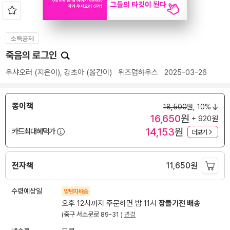
소득공제
죽음의 로그인
우샤오러
(지은이),
강초아
(옮긴이)
위즈덤하우스
2025-03-26
종이책
18,500
원,
10%
16,650
원
+ 920원
14,153
원
카드최대혜택가
더보기
전자책
11,650
원
수령예상일
양탄자배송
오후 12시까지 주문하면 밤 11시
잠들기전 배송
(중구 서소문로 89-31 )
변경