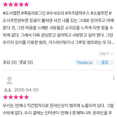
번도 따뜻하게 손을 내밀어 주지 않았다. 천신한도 시리도, 그들에게
게 부담이 될 수밖에 없다.뛰어난 가독성과 묵직한 이야기들은 이 작
만 다음 작품도 기대되면서 또 한 명의 읽고 싶은 중화권 작가를 찾은
많다는 사실을 알게된다. 천신한처럼 과감하게 로그아웃을 선택하는
필요한 건 그저 사랑과 관심이었다. 그런 시리가 자신에게 사랑과 관
가를 기억하라고 외친다.#장편소설 #스릴러 #검은안개 #죽음의로
것 같다.
#도서협찬 #죽음의로그인 #우샤오러 #위즈덤하우스 #소설추천 #
기회가 있기를 바라본다.
심을 보이는 이에게 끌리는 것은 당연지사다. 그녀의 결핍은 작은 애
그인 #우샤오러 #위즈덤하우스 #리뷰어스클럽
도서추천섣부른 믿음이 불러낸 사건 나를 있는 그대로 믿어주고 아껴
정에도 위험을 감수할 만큼 컸다. 그러나 그 사랑이 실은 죽음의 시그
준다 것, 그런 마음을 느껴본 사람들은 소외감을 느끼게 되면 힘들 수
널인 검은 안개에 쌓여있는 것이 천신한의 눈에 보였다. 천신한에게
밖에 없다. 그래서 더욱 관심받고 싶어하고 사랑받고 싶어 한다. 그런
는 교통사고 이후, 죽음을 예견하는 검은 안개를 보는 능력이 생겼기
우리의 심리를 이용한 범죄, 가스라이팅이나 그루밍 범죄와는 또 다
때문이다. 분명 시리가 위험에 빠졌다는 신호였다. 아니나 다를까, 시
른 느낌의 범죄를 마주하게 되는 《죽음의 로그인》이다. 우등생이었던
리가 실종된다 동병상련을 느끼던 시리의 실종은 천신한을 방밖으로
더보기
'천신한'의 삶이 바뀌게 된 것은 교통사고를 겪고 난 후였다. 자신의
나오게 한다. 더이상 자기만의 세상에 갇혀있기에는 너무 많은 이들
공감 (
0
)
댓글 (0)
아버지처럼 유학을 다녀와 대기업에 취업하겠다는 목표로 살아가던
이 위험에 빠졌음을 직감한다. 외로운 사람들의 부족함과 결핍을 이
그가 교통사고를 겪은 후 알 수 없는 '검은 안개'를 보게 되면서 평화
용하는 존재를 찾아내야 했다. 이 이야기는 추리소설 같지만 엄청난
롭던 그의 삶과 가족의 행복은 흔들렸다. '검은 안개'를 보고 난 이후
메뉴
파급력을 지닌 사회비판소설이다. 천신한과 시리가 가상의 세계에 빠
대학원이 아닌 다른 길을 택했고 자신이 다니던 회사 동료에게 다가
질 수 밖에 없는 현실의 상황은 기성세대가 통렬히 반성해야할 부분
소소
2025-04-03
온 그림자를 보고 막아주지 못한 죄책감으로 그는 자신만의 동굴을
이다. 그들을 방구석으로, 인터넷 세상으로 밀어낸 것은 바로 우리들
만들어 자신의 방에서 게임만 하면서 지내게 된다. 그런 '천신한'을 보
이면서 그들의 한심함이라고 손가락질 해댔다. 더군다나 외로움으로
우리는 언제나 직간접적으로 온라인상의 범죄에 노출되어 있다. 그럴
며 살아갈 힘을 얻지 못하면서도 아들을 위해 버티던 천신한의 부모
마음둘 곳을 찾으려는 소녀들을 또 다른 비극으로 몰고가는 악인들까
수밖에 없다. 우리 곁에는 인터넷이 언제나 존재하니까. 온라인을 무
의 관계 역시 조금씩 틈이 생겼다. 부모님은 천신한이 집 밖을 나가지