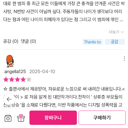
지 존재한다. 이 사회가 약자에게 어디까지 냉혹해질 수 있는 지를 여
대로 한 범죄 중 최근 모든 이들에게 가장 큰 충격을 안겨준 사건은 박
않는 이유를 알지 못하는 답답함을 호소조차 할 수 없고 마냥 지켜볼
실히 보여준다. 이야기가 대만을 배경으로 쓰여진 소설이지만 우리나
사방, N번방 사건이 아닐까 싶다. 주동자들의 나이가 생각보다 어리
뿐이었다. 그런 천신한의 능력을 알고 있는 유일한 친구인 허칭옌이
라에도 이와 유사한 일들이 일어나고 있어서 소설 속 상황들이 더 충
다는 점과 어린 나이의 피해자가 있다는 점 그리고 이 범죄에 엮인 자
있어 세상과의 단절은 간신히 막고 있는 느낌이었다. 그런 생활을 하
격적으로 와닿으며 마음이 아프다. 이제야 '피리부는 사나이' 이야기
들이 많다는 점은 전국민을 큰 충격에 빠뜨렸다. 이런 범죄가 계속 반
던 천신한이 게임 속 친구인 소녀 '시리'를 만나러 가게 되면서 천신한
더보기
의 답을 찾은 것 같다. 사나이를 이용하려고든 동네 사람들도, 자신의
복되는 이유는 무엇일까. 우리는 왜 이런 범죄를 예방하지 못하는 걸
은 점점 세상에 대한 궁금증이 커지고 한발 한발 내디디려는 작은 노
분노의 화살을 아이들에게 돌린 사나이도 모두 나빴다. 그들의 문제
공감 (
0
)
댓글 (0)
까. 가담자들이 범죄라는 것을 알면서도 이용하고 신고하지 않았던
력이 보이기 시작한다. 시리를 만나고 온 그날 시리를 감싸는 검은 안
로 가장 약자인 아이들을 위기에 빠트려서는 안되는 것이었다.@wis
이유는 그저 자신의 욕망을 채울 수 있어서였을까? 아무리 생각해도
개로 그녀에게 죽음이 다가왔다고 생각하는 천신한. 그녀의 죽음을
domhouse_official#죽음의로그인 #우샤오러 #위즈덤하우스 #서
이해가 되지 않고 끔찍하기만 하다. 그런데 이 소설 속 이야기가 꼭 N
메뉴
막고자 하는 마음으로 외출을 하게 되면서 그의 삶에 조금씩 변화가
평단 #도서협찬 <위즈덤하우스 출판사에서 도서협찬 받았습니다.>
번방 사건을 닮아있었다. 그래서 분노하면서도 눈을 떼지 못하고 읽
생긴다. 시리의 친한 친구인 양양, 그녀의 외삼촌 왕전샹까지 만나게
angella125
2025-04-10
#추천도서 #책추천 #신간 #베스트셀러
었다. 인터넷에 사용하는 모두가 이런 사건이 다시는 일어나지 않도
되는 천신한. 낯선 이들과의 어색한 만남 속에 천신한은 오직 시리의
록 사용자가 아닌 감시자가 될 수는 없을까?​명문대를 진학하며 부모
안전만 생각했다. '현실이 소설보다 황당하다고들 하는데, 현실에서
☆ 출판사에서 제공받아, 자유로운 느낌으로 써 내려간 내용입니다.<
님이 자랑이자 집안의 기대를 한 몸에 받고 있던 천선한. 그랬던 그가
는 논리라는 것을 따질 필요가 없어서 그런가 봅니다.' p.401 게임에
뒤로가
상류아이 > 로 처음 알게 된 대만작가이다.전작이 ' 상류층 부모들의
부모님의 부끄러움이자 집안의 수치가 된 것은 정말 한순간이었다.
기
서 만나 사귀게 되었다는 시리의 남자친구의 정체를 밝히고 시리를
신분상승 '을 소재로 다뤘다면, 이번 작품에서는 디지털 성폭력을 고
교통사고였다. 그저 사고였을 뿐인데, 사고 이후 천선한은 다른 사람
구할 수 있을까? 자신의 눈에만 보이는 '검은 안개'의 저주에 빠져 사
발하는 내용을 다루고 있으며, 실제로 이 소설의 출간 이후 '타이완판
의 죽음을 미리 알 수 있는 특별한 능력을 갖게 되었다. 원한 적도 없
보관함담기
선물하기
장바구니
구매하기
회부적응자가 되어버린 천신한은 이 사건을 계기로 세상에 나갈 용기
N번방' 라는 인터넷 비밀포럼이 적발되었다고 한다.그러나, 전체적인
던 특별한 능력은 천선한을 집 안에 가두고 말았다. 가족들에게도 이
를 얻을 수 있을까? 서로의 정체를 숨긴 채 만나게 되는 온라인에서