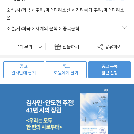
소설/시/희곡
>
추리/미스터리소설
>
기타국가 추리/미스터리소
설
소설/시/희곡
>
세계의 문학
>
중국문학
선물하기
공유하기
중고
중고
중고 등록
알라딘에 팔기
회원에게 팔기
알림 신청