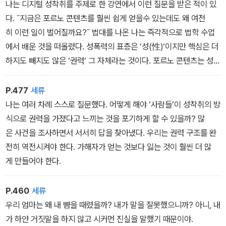
나는 디지털 성착취를 주제로 한 강연에서 이런 질문을 받은 적이 있
다. ˝지금은 포르노 콘텐츠를 훨씬 쉽게 얻을수 있는데도 왜 여전
히 이런 일이 벌어질까요?˝ 법대를 나온 나는 즉각적으로 법학 수업
에서 배운 것을 떠올렸다. 성폭력의 표층은 ‘성(性)‘이지만 핵심은 더
하지도 빼지도 않은 ‘권력‘ 그 자체라는 것이다. 포르노 콘텐츠는 성
적 욕구를 충족시킬 수 있을 뿐 권력은 충분히 다루지 못한다.
P.477
세류
나는 여러 차례 스스로 질문했다. 어떻게 해야 ‘사람들‘이 성착취의 방
식으로 권력을 가졌다고 느끼는 것을 포기하게 할 수 있을까? 많
은 사건을 조사하면서 서서히 답을 찾아냈다. 우리는 권력 구조를 완
전히 역전시켜야 한다. 가해자가 얻는 것보다 잃는 것이 훨씬 더 많
게 만들어야 한다.
P.460
세류
우리 엄마는 왜 내 뺨을 때렸을까? 내가 말을 잘못했으니까? 아니, 내
가 하얀 거짓말을 하지 않고 시커먼 진실을 말했기 때문이야.