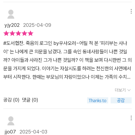
서 살고 있다.양양이 시리의 대화에서 이상함을 느끼면서 왕전샹을
작가 '레이미'나 '쿤룬' 같은 작가들은 인기도 많지만 작품도 중화 미스
님의 말에 완전 공감하면서, 위기의 순간마다 헌법과 민주주의를 지
위해 여러사람들을 만나기 시작한다. 결국 은둔형 외톨이의 생활에서
한다고 작가는 말합니다. 책의 마무리가 현실과 비슷해 씁쓸하지만,
통해 천신한에게 연락했다.뉴스에는 십대 소녀가 사라진 뉴스가 흘러
터리의 파워를 느낄 수 있다. <죽음의 로그인>의 작가 '우샤오러'도
켜낸 힘으로 버그 사태를 해결해나가야 할 것 같아요.
메뉴
벗어나는데..등촨과 시리가 즐기는 온라인 게임에는 무시무시한 비밀
이런 일을 '신경 쓰는' 사람이 늘어나고, 계속 조사하는 사람이 있다는
나온다.양양이 어색하게 느낀 대화는 그 둘만의 오랜 습관이자 암호
최근에 관심을 가지고 있는 작가다. 전작인 <우리에게는 비밀이 없다
들이 숨어있었다.게임을 즐기는 십대 소녀들이 하나 둘 실종되기도
사실에 희망을 보았습니다.
yjy202
2025-04-09
와도 같다.그리고 시리가 남자친구에게 가스라이팅 당하는 장면이 나
>로 처음 접하게 된 작가로 <죽음의 로그인>이 작가의 두 번째로 읽
하고 누군가의 조종에 의해 미쳐가기도 했다.​천신한은 루이안의 절친
온다.이 장면을 보면서 천신한이 예상했던 사람이 범인이 아닐 것이
은 작품이다. 이 작품 <죽음의 로그인>은 온라인 게임에서 만난 게임
인 양양의 외삼촌과 그 사건을 조사하는 기자와 함께 온라인게임에서
#도서협찬. 죽음의 로그인 by우샤오러~어릴 적 본 '피리부는 사나
라고 확신했다.하지만 누가, 왜 시리를 이렇게 죽음으로 몰고 가려는
친구를 구하기 위해 온라인과 오프라인을 오가는 스토리다. 이 작품
벌어지는 묘한 사건들을 쫓게 되는데...그 여기자 역시 천신한처럼 초
이' 는 나에게 큰 의문을 남겼다. 그를 속인 동네사람들이 나쁜 것일
것일까?그 이야기의 시작이 범인의 사연을 통해 하나씩 흘러나오고,
<죽음의 로그인>은 온라인 게임이라는 공간과 죽음의 시그널을 보는
능력을 가지고 있었다. 자신이 원하는 대로 상대가 조종되는 능력.'학
까? 아이들과 사라진 그가 나쁜 것일까? 이 책을 보며 다시한번 그 의
대만판 N번방과 이어진다.한 사람의 불행과 두려움에서 시작한 이야
초능력의 세계를 합친 작가 우샤오러만의 장르를 만든 것 같다. 스토
교'라 불리는 이상한 조직의 정체를 쫓는 천신한은 갑자기 납치가 되
문을 가지게 되었다. 이야기는 자살시도를 하려는 천신한의 사연에서
기가 사회의 비리와 비극으로 이어진다.이 과정에 해결되지 않은 몇
리와 설정도 괜찮았지만 약간 아쉬운 것은 서론이 너무 길다는 것이
고 납치한 사람의 정체는 놀랍기만 하다.​자신이 불완전한 존재라고
부터 시작한다. 한때는 부모님의 자랑이었으나 이제는 가족의 수치가
가지가 그대로 놓여 있다.이 미해결 상황 때문에 이 소설의 후속작을
다. 미스터리가 가장 흥미롭고 흡입력을 가지려고 하면 사건이 먼저
느끼는 사람일 수록 가상의 세상에 몰입하게 된다.캐릭터명으로 진짜
되어버린 그는 살아갈 이유가 없다. 그에게 세상과 연결된 유일한 소
기대하게 된다.그리고 우리와 많은 부분 닮아 있는 대만의 가족들 모
일어나야 한다. 사건이 일어남으로 앞으로 어떻게 전개가 될지 궁금
더보기
자신을 숨기고 제2의 삶을 살아가는 수많은 사람들.그들을 조정하며
통창구는 인터넷이었고 게임으로 만난 친구들 뿐이었다. 본인이 그렇
습에 나를 돌아본다.천신한은 왜 자신의 비밀을 부모님에게 말하지
해하며 계속 읽게 되는데 주인공 천신한의 능력과 인물 소개를 길게
악으로 이끄는 존재들도 있다. 마치 천신한이 보는 그 어둔 그림자처
공감 (
0
)
댓글 (0)
게 가족에게 외면당한 채 외로움의 시간을 겪었기에 그는 게임친구
못하고 있을까?집안에만 있는 그를 두고 느끼는 부모의 갈등은 너무
해 지루함도 느낄 수 있다. 물론 이런 서술적인 미스터리가 작가 우샤
럼.사고이후 은둔형 삶을 살고 있던 천신한은 용기를 내보기로 한다.
시리의 외로움도 읽어낼 수 있었다. 시리도 천신한 못지않게 외로운
사실적이라 섬뜩하다.아들이 친구와 나간 날 나온 뉴스에서 엄마가
오러만의 색깔인 것 같다. 전작인 <우리에게는 비밀이 없다>도 그랬
과감하게 로그아웃을 해보기로.​게임에 대해 잘 모르는 독자라면 좀
소녀였다. 부모의 이혼으로 그 나이에 받아야 할 사랑을 받지 못하며
느낀 불안은 또 어떤가.만약 아들이 범인이라면 어떻게 대응할지 보
메뉴
던 것으로 기억하는데 이번 작품도 그렇다는 것이다. 살인사건이 일
이해하기 어려운 부분이 있긴 하다.그럼에도 실제 우리가 살고 있는
가출했고, 학교에서도 따돌림 당해야 했다. 현실세계는 시리에게 한
다 가족의 명예를 먼저 말한다.이런 엇갈린 관계 속에 서로는 서로에
어나고 수사를 하는 과정을 보고 싶었던 독자로 조금 아쉽기도 하지
jjo07
2025-04-03
이 세상은 가상의 세상을 실제하는 것으로 믿고 추종하는 사람들이