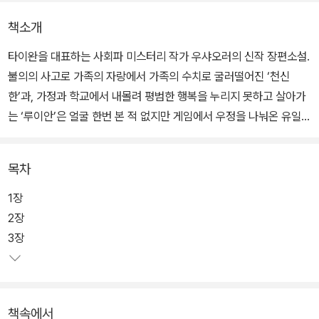
책소개
타이완을 대표하는 사회파 미스터리 작가 우샤오러의 신작 장편소설.
불의의 사고로 가족의 자랑에서 가족의 수치로 굴러떨어진 ‘천신
한’과, 가정과 학교에서 내몰려 평범한 행복을 누리지 못하고 살아가
는 ‘루이안’은 얼굴 한번 본 적 없지만 게임에서 우정을 나눠온 유일한
친구다. 어느 날 죽음의 안개가 루이안을 덮치고, 천신한은 루이안을
구하기 위해 게임에서 단서를 찾아가기 시작한다.
목차
사회가 정의하는 ‘정상궤도’에서 이탈한 이들이 온기를 찾아 피리 부
1장
는 사나이를 쫓듯 게임과 인터넷으로 모여든다. 1인분의 생산력을 갖
2장
추지 못한 아이들의 말에 유일하게 귀 기울여주는 곳. 그곳에는 애정
3장
이라는 가면을 쓰고 소녀들을 호시탐탐 노리는 ‘인터넷 늑대’도 있다.
인터넷에서 아이들은 죽거나 구원받는다. 마치 현실에서 그러한 것처
럼.
책속에서