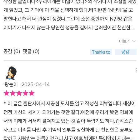
작성한 글입니다<우리에게는 비밀이 없다>의 작가다.이 소설을 재밌
이 아니었다는 것이다. 과거의 비해 성인지감수성이 성장했다고는 하
으려다가 살아야 할 이유를 찾게 된 거죠. 스스로 쓸모 없는 인간이라
께 길드 '환절중당'을 이끕니다. 천신한은 게임 내에서 시리를 만났고
게 읽었고, 그 기억이 이 책을 선택하게 했다.타이완판 ‘N번방’을 고
지만, 여전히 다른 이름으로 일어나는 가상공간에서의 범죄들은 교묘
고 여겼던 천신한, 그가 바로 이 소설의 주인공이에요.《죽음의 로그
그녀와 대화를 하며 좋아하는 마음을 키웠습니다. 그런데 어느 날 시
발한다고 해서 더 관심이 생겼다.그런데 소설 중반까지 N번방 같은
할 정도로 지능적으로 바뀌고 있다. 그런 면에서 이 작품은 그런 현실
인》은 타이완을 대표하는 사회파 미스터리 작가 우샤오러의 신작 장
리가 상의할 게 있다며 현실에서 만나자고 합니다. 사회 부적응자가
이야기가 나오지 않는다.당연한 성공을 길에서 굴러떨어진 천신한의
에 경종을 울리는 작품이라는 생각이 들었다.​한편, 두려움에 갇혀서
편소설이라고 하네요.우선 이 소설은 매우 흥미롭게 사회가 지닌 문
된 자신의 모습을 친구 허칭옌으로 위장한 천신한은 허칭옌에게 자신
기이한 이야기만 나올 뿐이다.미국 유학과 대기업 입사를 꿈꾸었던
밖으로 한걸음 나가는 것도 무서웠던 천신한이 어떻게 바뀌어가는지
제점들을 들춰내고 있어요. 은둔형 외톨이가 된 청년 천신한을 통해
더보기
의 대타를 부탁하고 그 자리에 함께합니다. 시리는 그동안 대학생이
청년은 교통 사고 이후 삶이 바뀐다.죽을 위험을 넘긴 큰 교통 사고였
를 마주하는 것도 놀라운데, 처음부터 등장했던 친구 허칭옌의 정체
'죽음의 로그인'이라는 충격적인 이야기를 들려주고 있어요. 아무리
라 속인 사실을 고백하며 미안하다며 이제 게임을 그만둘 거라고 합
공감 (
0
)
댓글 (0)
는데 이 이후 그는 죽음의 검은 안개를 보는 능력이 생긴다.병원에 입
도 궁금했다. 그의 정체는 과연 무엇이었을까? 예상치 못한 반전이었
메시지가 훌륭해도, 내용이 지루했다면 덮었겠지만 이 소설은 몰입감
니다. 그렇게 떠난 시리에게서 갑자기 검은 안개 몇 가닥이 보입니다.
원했을 때 이 능력을 알게 되지만 이때만 해도 견딜만했다.하지만 같
다.
과 재미가 탁월하네요. 저자는 우연히 인터넷 서핑을 하다가 불청객
살던 집에서 모습을 감춘 시리는 어디에 있는지, 시리와 비슷한 또래
이 일하던 동료의 죽음을 본 후 그의 삶은 나락으로 떨어진다.집밖으
메뉴
처럼 뜬 포르노 광고를 본 뒤로 이런 종류의 범죄를 조사하게 되었고,
의 소녀들도 사라지는데 이들은 어디에 있는지, 더 자세한 이야기는
로 나가면 그의 눈에 죽음의 연기가 보여 밖으로 나갈 수 없다.그가 집
한국 'N번방' 사건을 접하게 되었대요. 우샤오러의 소설이 타이완에
왕눈이
2025-04-14
<죽음의 로그인>에서 확인하세요.가스라이팅이란 말을 아시나요. 가
밖으로 나갈 결심을 한 날은 자살하려고 한 날이다.숙소 중 평이 나쁜
서 출간된 후 '타이완판 N번방' 사건이라고 불리는 인터넷 비밀 포럼
스라이팅은 상대방의 자주성을 교묘히 무너뜨리는 언행을 의미하는
곳에서 죽어 최대한 사람들에게 피해를 입히려고 한다.자살할 도구를
이 적발되었고, 타이완의 미투 운동이 시작되었다고 하네요. 저자는
* 이 글은 출판사에서 제공한 도서를 읽고 작성한 리뷰입니다.세상이
신조어입니다. 이는 연극의 제목이 보통 명사화된 경우라서 전문적인
사고, 그 전에 먹을 음식을 산 후 공원에서 구워 먹는다.이때 만난 노
고 이용마 선생님의 책 <세상은 바꿀 수 있습니다>를 읽으면서 자신
점점 가상의 세계가 되어가는 것만 같다.예전에 우리가 봤던 영화에
용어가 아니고 심리적 지배와 비슷합니다. <죽음의 로그인>에서는
숙인과의 대화는 그를 다시 살게 한다.그리고 이야기는 인터넷 게임
의 신념과 공통적인 면을 발견했다고 해요. '우리는 세상이 더 좋아질
서의 미래가 서서히 펼쳐지고 있는 것 같아 두렵기도 하다.갑작스런
가스라이팅의 상황을 보여줍니다. 책의 소녀들은 자신이 쓸모없다고
위그드라실에서 뚸어난 실력을 보여주는 그의 모습으로 넘어간다.그
거라고 믿어야 한다.' (478p) 또한 종종 한국 문학에서 귀중한 생각
사고로 머리를 다친 후 기억의 일부를 상실하게 된 천신한은 공부도
느끼고 소속감을 느끼지 못해 무기력합니다. 그들을 지켜줄 가족도
의 뛰어난 실력은 아이템 팔기 등으로 적지 않은 돈을 벌 수 있게 한
의 자양분을 얻고, K팝을 들으며 에너지를 충전한다면서, 우리에게
잘하고 사랑받는 아들이었으니 사고 이후 방에만 틀어막혀 지내는 은
학교도 없습니다. 그래서 그녀들은 피리 부는 사나이의 피리 소리에