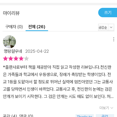
쓰기
마이리뷰
구매자 (0)
전체 (26)
메뉴
명랑걸우네
2025-04-22
*출판사로부터 책을 제공받아 직접 읽고 작성한 리뷰입니다.천신한
은 가족들과 학교에서 우등생으로, 장래가 촉망받는 학생이었다. 전
교 1등을 도맡아서 할 정도로 뛰어난 실력에 엄친아였던 그는 교통사
고를 당하면서 인생이 바뀌었다. 교통사고 후, 천신한의 눈에는 검은
안개가 보이기 시작한다. 그 검은 안개는 시도 때도 없이 보인다. 처음
에는 사고로 인해 몸에 이상이 있다고 생각했는데, 시간이 지나도 마
더보기
찬가지였다. 직장에서 함께 일하던 동료 황위샹의 퇴근길, 그에게도
공감 (
4
)
댓글 (0)