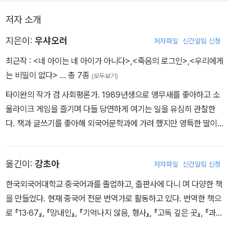
저자 소개
지은이:
우샤오러
저자파일
신간알림 신청
최근작 :
<네 아이는 네 아이가 아니다>
,
<죽음의 로그인>
,
<우리에게
는 비밀이 없다>
… 총 7종
(모두보기)
타이완의 작가 겸 사회평론가. 1989년생으로 앵무새를 좋아하고 소
울라이크 게임을 즐기며 다들 당연하게 여기는 일을 유심히 관찰한
다. 책과 글쓰기를 좋아해 외국어문학과에 가려 했지만 영특한 딸이
좋은 직업을 갖고 순탄하게 살기를 바라는 어머니의 뜻에 따라 타이
완 최고의 엘리트 코스인 국립타이완대학교 법학과에 진학했다. 그러
옮긴이:
강초아
저자파일
신간알림 신청
나 법학이 적성에 맞지 않아 줄곧 방황한 끝에 변호사의 길을 포기하
고 전업 과외교사로 방향을 틀었다. 7년 동안 수많은 가정을 방문해
한국외국어대학교 중국어과를 졸업하고, 출판사에 다니 며 다양한 책
학생들을 가르치면서 타이완 특유의 교육 문제와 부모 자식 관계를
을 만들었다. 현재 중국어 전문 번역가로 활동하고 있다. 번역한 책으
탐구하게 되었고, 이를 바탕으로 써낸 첫 책 『네 아이는 네 아이가 아
로 『13·67』, 『망내인』, 『기억나지 않음, 형사』, 『고독 깊은 곳』, 『과학
니다』로 문학을 향한 꿈을 이루었으며 어머니와도 화해할 수 있었다.
자의 흑역사』, 『우리에게는 비밀이 없다』, 『죽음의 로그인』, 『바츠먼