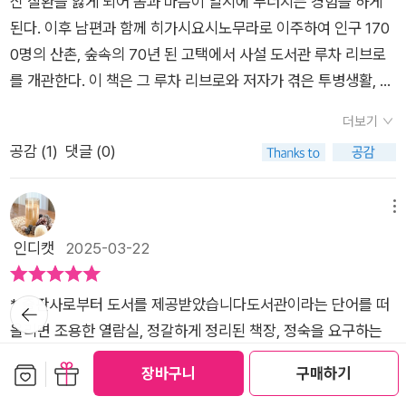
신 질환을 앓게 되어 몸과 마음이 일시에 무너지는 경험을 하게
는 오후의 햇살이 마치 도서관의 창문 같았다. 내가 잊고 있던 질
록하는 습관이 있는데, 그 습관은 이내 누군가를 불러들이는 일이
는 창문'이다. 책을 창문에 비유한 것에 공감한다면, 책을 다른 세
된다. 이후 남편과 함께 히가시요시노무라로 이주하여 인구 170
문들이 고요히 떠올랐다. 나는 언제 창문을 닫았을까. 나는 얼마
되기도 한다. 저자는 루차 리브로의 활동을 통해 알게 된 사람들
계를 경험해본 적이 있다는 뜻일 것이다. 저자는 거기서 한 걸음
0명의 산촌, 숲속의 70년 된 고택에서 사설 도서관 루차 리브로
나 많은 비정상을 일상이라 부르며 살아왔을까.이 책은 거창한 해
의 말에 위로를 받고, 자신 또한 삶을 어려움을 마주하고 있는 누
더 나아가 누군가 건네준 책을 통해 등 뒤에서 창문이 열리는 듯
를 개관한다. 이 책은 그 루차 리브로와 저자가 겪은 투병생활, 독
답을 내놓지 않는다. 대신 사서의 목소리로 조용히 말한다. '괜찮
군가를 위해 그 곁을 지켜줄 수 있는 책을 소개해 주며 선한 영향
한 느낌이 들 때가 있다고 말한다. 이런 감각이야말로 책을 통해
서, 그리고 히가시요시노무라의 이야기를 담고 있다. 서울국제도
아요, 우리 모두 조금씩 모른 채 살아가도' 그 말이 어쩐지 큰 위로
력을 키워나간다.​저자는 책을 지금의 방과는 다른 세계를 느낄 수
더보기
소통하는 것이 어떤 의미인지 고스란히 보여주는 것이 아닐까 생
서전에서 거의 마지막에 구입한 책이었는데 얇아도 빨리 읽히는
로 남았다. 책은 문이자 창문이다. 그리고 그 문을 열 때마다 우리
있는 '창문' 같다고 표현한다. 어린 시절부터 책이라는 창문에 빠
공감 (
1
)
댓글 (0)
각한다. 살아내기 어려운 상황을 살아내기 위해 책을 읽으며 버텨
책은 아니었다. 독서와 책을 치유의 방법으로 이용하는 저자가 낡
는 조금씩 다시 살아난다. 루차 리브로에 직접 가지 않아도 괜찮
져 살면서 책에서 만난 구절로 인해 희망을 얻고, <사랑하는 밀
온 저자의 진심을 만나보자.
은 고택을 도서관으로 만들면서 만나게 된 사람들, 투병생활의 경
다. 함께 책에 대해서 그리고 책을 읽는 우리에 대해 이야기하면
리>작품을 통해 저마다 자신의 시간과 운명을 살아간다는 것을
험, 좋아하는 책 안에서 깨달은 것들에 대해 자분자분 꺼내놓는
메뉴
우리도 서로 연결될 테니까.
이해하며 현실을 순응하게 된다. 지인들에게 책을 선물해 본 적은
이야기들을 따라가다 보면 고개가 끄덕여지고 같이 읽고 싶은 책
인디캣
2025-03-22
많지만 막상 나는 정작 책을 선물받아본 적이 없다. (출판사에서
이 쌓여가는 경험을 하게 된다. 왠지 이런 일들이 그 애를 가장 괴
보내주는 것은 제외) 이렇듯 일본인과 한국인의 독서량 차이는
롭혀왔고, 그래서 입원까지 한 것이 아닐까라는 생각이 어렴풋이
엄청나고 사회적으로 독서의 문화가 형성되어 있는 것과 없는 것
* 출판사로부터 도서를 제공받았습니다도서관이라는 단어를 떠
뒤로가
들었습니다. 어째서 몸이 아파 고통스러운 사람이 자신이 내는 조
기
에 따른 부산물을 생각해 본다. ​번역도 잘 되어 있어서 매끈하게
올리면 조용한 열람실, 정갈하게 정리된 책장, 정숙을 요구하는
그만 소음이나 목소리까지 신경 쓰면서 고통을 자기 안에만 담아
잘 읽힌다. 작품에 소개된 도서들 중 단 한 권도 읽어본 적이 없기
분위기가 연상됩니다. 그런데 이곳, 일본의 '루차 리브로'는 독특
두려고 애써야 하는 걸까요? 그 애가 반사적으로 '죄송해요'라고
보관함담기
선물하기
장바구니
구매하기
에 부지런히 읽어야겠다는 생각이 들었다.
한 공간입니다. 이곳은 단순한 서가가 아니라, 치유와 회복이 이
말하게 만들어온 사회가 그 애의 고통을 유발하고 있었습니다. 그