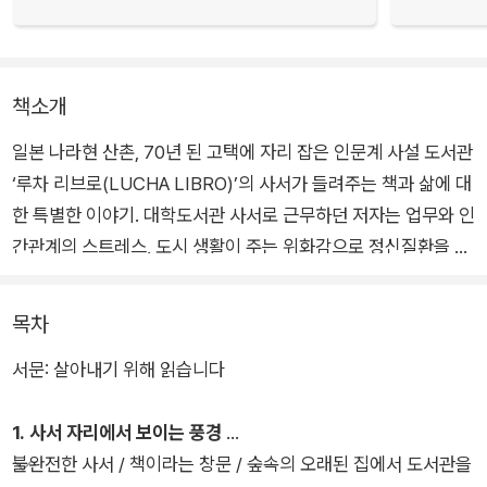
책소개
일본 나라현 산촌, 70년 된 고택에 자리 잡은 인문계 사설 도서관
‘루차 리브로(LUCHA LIBRO)’의 사서가 들려주는 책과 삶에 대
한 특별한 이야기. 대학도서관 사서로 근무하던 저자는 업무와 인
간관계의 스트레스, 도시 생활이 주는 위화감으로 정신질환을 얻
게 된다. 3개월여의 입원 생활을 거친 후 “우리 안에 흐르는 시간
을 무시해야만 살아갈 수 있는” 도시 생활을 청산하고 나라현 히
목차
가시요시노무라로 이주해 루차 리브로를 개관한다.
서문: 살아내기 위해 읽습니다
가장 내밀한 공간인 집을 도서관으로 개방하고 개인 장서를 공유
1. 사서 자리에서 보이는 풍경
하는 일은 ‘혼자 감당할 수 없는 문제를 함께 고민해달라’는 절박
불완전한 사서 / 책이라는 창문 / 숲속의 오래된 집에서 도서관을
한 초대였다. 그 간절함에 응답하듯, 휴일이면 버스조차 닿지 않