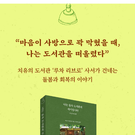
이 내게로 왔다』(공저) 『읽는 사이』(공저) 등을 썼다.
이 일은 왠지 모르게 제 마음에 계속 남아 있었습니다. 서비스라
면 기꺼이 받을 수 있지만 일시적인 나눔에는 뒷걸음질을 치는
건, 우리 사회에 깊이 뿌리내린 ‘남에게 폐를 끼치지 말자‘는 생각
과도 무관하지 않겠지요. ‘폐를 끼치지 말자‘의 정도가 심해져서
서비스나 계약을 통하지 않으면 타자와 관계를 맺지 못할 정도의
강박관념이 잠재의식에 마다 받고 있는 기분입니다. 이는 조제 보
베의 마을 시장에서 생산자와 소비자의 구분 없이 각자가 수확하
고 만들고 생각한 것이 순환되는 모습과 닮은 데가 있는 듯합니
다.
그렇다면 의도하지 않았음에도 불구하고 어째서 이런 순환이 생
겨난 걸까요. 이와 관련 있어 보이는 기억이 하나 떠오릅니다. 처
음으로 취직해 가나자와에 살면서 대학도서관에서 일하던 때였
습니다. 도서관 카운터에 앉아 있는데, 학생 하나가 ˝볼펜 좀 빌려
주세요˝ 하고 말을 걸었습니다. 공교롭게도 그때 카운터의 연필
꽂이에는 매직펜과 샤프 밖에없어서 제 필통에서 볼펜을 꺼내 건