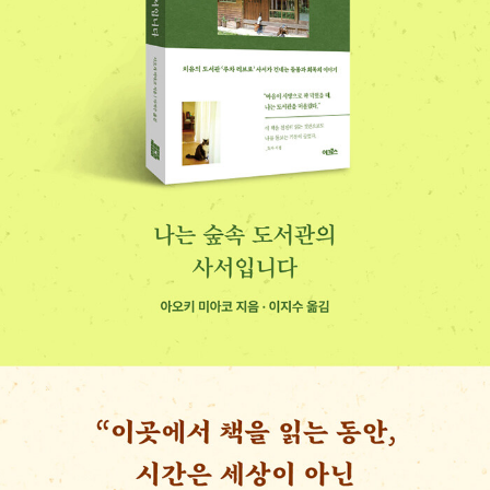
네려고 했습니다. 하지만 학생은 ˝개인 물건을 빌리는 건 좀......˝
하며 뒤로 물러났고, 볼펜을 받아 들지 않았습니다. 똑같은 것이
어도 그 볼펜이 카운터의 연필꽂이에 꽂혀 있었다면 분명 학생은
기꺼이 썼을 것입니다.
이 일은 왠지 모르게 제 마음에 계속 남아 있었습니다. 서비스라
면 기꺼이 받을 수 있지만 일시적인 나눔에는 뒷걸음질을 치는
건, 우리 사회에 깊이 뿌리내린 ‘남에게 폐를 끼치지 말자‘는 생각
과도 무관하지 않겠지요. ‘폐를 끼치지 말자‘의 정도가 심해져서
서비스나 계약을 통하지 않으면 타자와 관계를 맺지 못할 정도의
강박관념이 잠재의식에 가지치는 방법을 가르쳐주는 사람이나
원예 가위를 보내주는 사람도 나타났습니다.
이렇게 돌아보니 조제 보베의 마을 시장 같은 순환이 루차 리브로
에 생겨난 계기는 저희의 ‘할 수 없음‘에 있었던 것 같습니다. 또
그 ‘할 수 없음‘을 모두에게 공개한 것이 오히려 윤활유가 되어주
는 듯합니다. 『로이즈 뷰티풀』의 저자 쓰지 신이치가 슬로, 즉 느
림을 ‘속도 부족‘으로 치부해버리지 않고 거기서 가능성을 발견했