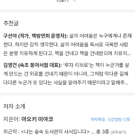
더보기
어주는 이들로 느껴집니다. 어떤 이는 저희 도서관의 간판과 책장
다. 결국 그 시점에서는 저희가 놓인 환경과 문화 속에서 구체적
할 것이며 언제나 판으로 찍어낸 것처럼 일률적으로 빈틈없는 대
되는 말을 이렇게 다채롭게 여러각도에서 제안받는 경험은 흔치
통해 크림색 커튼 안팎으로 퍼져가는 그림자, 책 속과 책 밖에서
을 만들어와 루차 리브로의 공간을 꾸미는것을 도와주었습니다.
으로 어떻게 하면 그런 시장을 실현시킬 수 있을지 알지 못한 채
접을 받을 수 있으리라고 기대하는 것을. …………나는 직원들에게
않을 거라고 느꼈습니다.
드러나는 인간의 ‘뜻대로 되지 않음’을 바라보고 있었는지도 모릅
또 어떤 이는 빌려간 책에 대한 감상을 다양한 시선에서 이야기해
로 어느새 장터 운영에서도 멀어졌습니다.
자주 이런 말을 한다. 우리 가게는 사람이 운영하는 곳이니까 흔
저도 이 활동에서 도움을 받았습니다. ‘앞으로의 인생이 막연히
추천글
니다.
장서에 대한 저희의 이해가 깊어지도록 도와주었습니다. ˝이 시
몇 년 뒤에 문득 생각이 나서 이 책을 집어 들고 이 구절을 다시
들리는 게 당연해. 컨디션이 안좋을 때도 당연히 있고, 손님이 지
불안하다‘는 고민에 대해 다양한 각도에서 많은 말을 건네받았습
구선아 (작가, 책방연희 운영자):
삶의 어려움은 누구에게나 존재
리즈가 루차 리브로에 1권밖에 없어서 뒤편은 직접 사서 읽었어
읽었을 때, 장터라는 형태는 아니지만 루차 리브로가 조제 보베의
난번에 왔을 때와는 뭔가 다르다고 느끼는 경우도 있는게 원래는
니다. ˝지금을 소중히 여기면 돼˝, ˝기댈 수있는 사람을 찾자˝, ˝긍
한다. 하지만 감히 생각한다. 삶의 어려움을 독서로 극복한 사람
요. 재밌었으니까 기증할게요˝ 하며 속편을 가져와준 이도 있었
마을 시장처럼 되어 있다는 것을 깨달았습니다. 저희는 일상 속
당연한 일이지.
정적인 시뮬레이션을 해보자˝ 등등 저 혼자서는 생각지도 못했던
은 분명 치유하게 된다고. 책을 건네고 책을 건네받으며 치유의
습니다. 공과 사가 넘나드는 장소를 최종 이용자로서 대하는 것이
생각을 ‘오므라이스 라디오‘라는 인터넷 라디오로 방송하거나 책
다나카 모토코, <1층 혁명: 사설 마을회관 ‘카페 런드리‘와 마을
말을 잔뜩 만났고, 그것은 지금도 마음 든든한 경험으로 기억에
독서를 한 아오키 미아코는 결국 치유의 장소를 만들었다. 등 뒤
아니라, 저마다 손닿는 곳에 있는 ‘공‘을 함께 만들어나갑니다.
김영건 (속초 동아서점 대표):
‘루차 리브로’는 책이 누군가를 살
으로 쓰는 것 외에도 저희가 읽어온 책을 도서관에서 대출하는 생
조성>
남아 있습니다. 또 참가자들의 배경이 저와 비슷해서 다른 사람의
의 ‘창문’에서 불어오는 바람이 그를 이곳으로 데려왔다. 그는 자
이러한 경험의 축적이 ‘공‘에 대한 무력감을 무너트리고 사회를
게 만드는 건 위로를 건네기 때문이 아니라, 그처럼 막다른 길에
활의 나눔을 실천하고 있습니다. 이는 단순히 수확물이 너무 많아
고민도 큰 도움이 되었습니다.
신의 방식으로 공공의 감각을 잃지 않고 환대의 공간을 꾸렸다.
함께 만들어나가는 첫걸음이 되기를, 산기슭 도서관에서 꿈꾸고
다다른 누군가 또 있다는 사실을 알려주기 때문이라고 말해주는
서 나눠주고 싶다는 것과 비슷한 느낌이며, 저희 나름의 방식으로
이는 공간의 규칙에 대해서도 할 수 있는 이야기가 아닐까요. ‘피
있습니다.
것 같다. 당신에게 닥친 불운과 고통은 나의 것이기도 하다고. 그
사회와 지속적인 관계를 맺어나가고자 하는 마음의 표현이기도
하고 싶은 사태를 방지하고, 원래 생각했던 방향으로도 나아갈 수
러므로 나는 당신의 동행자라고. 산과 강으로 둘러싸인 숲속에서
했습니다.
있는‘ 완벽한 규칙을 준비해 둘 필요는 없습니다. 규칙을 정하는
저자 소개
책의 세계를 지키는 파수꾼은 오늘도 외롭지만, 누군가는 기어코
그런데 언제부터인가 라디오 청취자들이나 도서관에 오는 사람
것도 활용하는 것도 그 규칙이 적용되는 공간에 모이는 것도 사람
그 불빛을 알아보고야 만다.
들이 매우 다양한 방식으로 저희에게 무언가를 되돌려줍니다. 시
이므로, 서로 흔들리거나 변화가 있어도 괜찮습니다. 그런 흔들림
지은이:
아오키 미아코
저자파일
신간알림 신청
를 지어서 보내주고, 수확한 야채를 가져다주고, 루차 리브로의
을 받아들일 수 있는 공간에서야말로 뭔가 재미있는 일이 생겨나
최근작 :
<나는 숲속 도서관의 사서입니다>
… 총 3종
(모두보기)
간판을 만들어주고, 시간을 함께 보내주고, 길에서 주운 소형 라