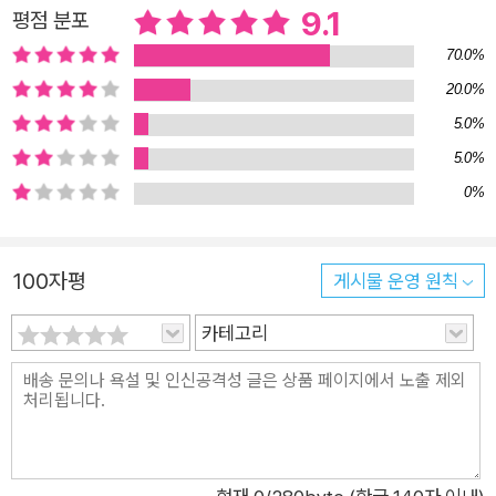
수록 무지해지는 지(知)의 무의미함을 표현하기 위한 말이었지
9.1
평점 분포
만, 저자는 문자 그대로 자신의 불완전함을 드러내기 위해 사용한
70.0%
다. 큰 부상을 입고 병원에 입원했던 시기, 휠체어를 타고 타인에
20.0%
게 의존해야만 생활할 수 있는 처지에 놓였던 적이 있는 저자는
5.0%
일본 문학연구가 아라이 유키의 저서 《휠체어 옆에 선 사람: 장애
5.0%
로 보는 삶의 어려움》의 한 구절을 인용해 ‘불완전함’에 관한 생
0%
각을 풀어낸다. 휠체어를 탄 장애인과 그 옆에 선 사람을 볼 때,
대부분은 옆에 선 사람을 가족이나 간병인으로 떠올린다. 이럴 때
장애인은 돌봄이 필요한 일방적인 대상으로 여겨진다. 아라이 유
100자평
게시물 운영 원칙
키의 표현대로라면 ‘상상력이 한쪽으로 쏠리는 관계’인 것이다.
하지만 아오키 미아코가 떠올린 관계는 조금 다르다. 휠체어를 탄
카테고리
자신은 ‘장애가 있는 사람’이기도 하지만 동시에 ‘도서관 직원’이
다. 몸이 불편해서 타인의 도움을 받아야 하지만, 도서관을 이용
하는 사람이라면 누구든 사서에게 도움을 받을 수밖에 없다. 설령
자신이 ‘불완전한 사서’라도 말이다. 정신질환을 앓고 있는 저자
는 약을 먹고 잔 탓에 개관 시간이 임박해서야 눈을 뜰 때도 있고,