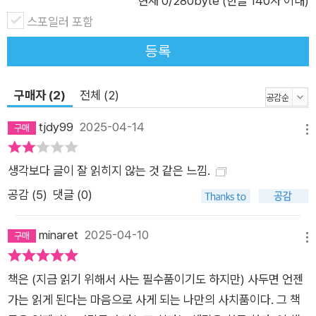
현재
0
/280byte (한글 140자 이내)
도서관 안팎을 청소할 때도 혼자서 감당할 수 없게 되는 경우가
스포일러 포함
생긴다. 이럴 때 저자가 SNS에 도움을 청하면 기꺼이 돕는 사람
등록
이 찾아와준다. 저자는 이들에게 도움을 받고, 자신의 장서를 개
방하고 책을 추천하며 함께 문제를 고민하는 것으로 화답한다. 저
구매자 (2)
전체 (2)
자는 ‘불완전한 사서’라는 제목을 통해 인간은 누구든 도움이 필
요한 존재이고 한편으로는 누구든 도움을 줄 수 있다는 진리를 알
tjdy99
2025-04-14
메뉴
아채기를, 한쪽으로 쏠린 상상력의 균형을 잡기를 독자들에게 요
청한다. “책은 다른 세상으로 통하는 창문입니다.” 살아내기 위해
생각보다 글이 잘 읽히지 않는 것 같은 느낌.
책을 읽어온 사서의 특별한 기록 ‘책은 창문이다.’ 이 책에서 저자
공감 (
5
)
댓글 (0)
아오키 미아코가 한결같이 유지하는 관점이다. 문처럼 손잡이를
돌리면 곧장 다른 세계로 나갈 수는 없지만 지금 있는 곳과는 다
minaret
2025-04-10
른 세계를 느낄 수 있는, 시간과 공간을 뛰어넘어 다채로운 풍경
메뉴
과 바람과 빛을 데려와주는 근사한 창문. 저자는 어릴 적부터 다
책은 (지금 읽기 위해서 사는 필수품이기도 하지만) 사두면 언젠
른 사람과 소통하는 것을 어려워하는 대신 책을 가까이했고, 그
가는 읽게 된다는 마음으로 사게 되는 나만의 사치품이다. 그 책
시절부터 읽었던 그림책과 동화책을 통해 자신을 더 깊이 들여다