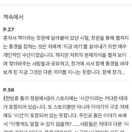
운영한다는 것 / 장서를 펼치면, 우리의 고민도 펼쳐진다 / 루차
는 곳으로 사람들이 찾아왔다. 취약함의 궤적을 따라 함께 읽고
리브로의 하루 / 사설 도서관에서 느끼는 공공의 감각 / 창밖을
함께 생각하며 서로를 돌보고, 강하게 만들고, 멀리까지 나아갈
책속에서
보러 온 사람 / 시간이 걸리는 일, 시간을 들이는 일 / 포기한 것과
기력을 불어넣었다. 도서관을 열기까지의 사연부터 책이라는 창
포기하지 않는 태도 / 필통을 활짝 열면 / 숲에서 나온 사람들 / 넓
문을 통해 만난 새로운 세계, 함께 책을 읽는 행위가 가져다준 돌
P.27
고 깊고 풍요로운 숲으로의 초대 / 갈근탕 사서 / 내면의 자연을
봄과 회복의 경험 등을 따뜻한 필치로 담아냈다.
혼자서 책이라는 창문에 달라붙어 있던 시절, 창문을 통해 펼쳐지
지나 도서관으로 오는 길 / 규칙과 함께 살아가기 / 우연과 소망 /
는 풍경을 접하는 것은 저에게 ‘지금 여기’를 살아내기 위한 매우
밤바다의 불빛 같은 말
개인적인 수단이었습니다. 하지만 저희의 문제의식을 펼쳐 보이
며 찾아와주는 사람들과 공유하고, 창가에 서서 함께 풍경을 바라
보게 된 지금 그것은 다른 의미를 지니는 듯합니다. 함께 창가에
서는, 다시 말해 함께 책을 읽는 행위는 당신과 내가 하나가 되어
생각하고 사회를 구축해나가는 것의 마중물이 될 수도 있지 않을
P.56
까요. 누군가가 ‘지금 여기’를 살아내고자 할 때면 깊게 숨을 들이
《한밤중 톰의 정원에서》의 스토리에는 ‘시간’이라는 커다란 테마
쉴 수 있는 창가로 초대합니다.
가 포함되어 있습니다. 또 스토리뿐만 아니라 이야기의 구조 자체
―<책이라는 창문>
에도 ‘시간’이 포함되어 있는 듯합니다. 주인공 톰은 이야기 속에
서 “이렇게도 말할 수 있지 않을까? ……사람들은 저마다 다른 ‘시