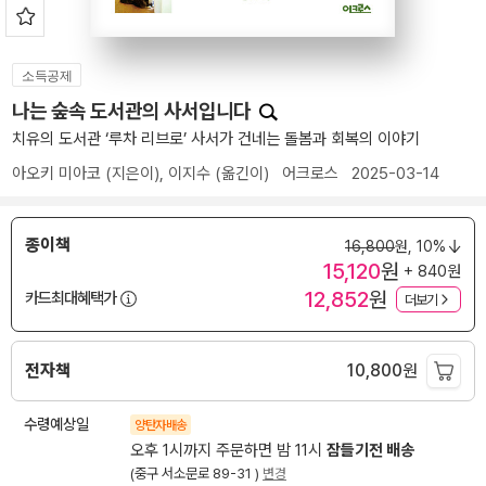
소득공제
나는 숲속 도서관의 사서입니다
치유의 도서관 ‘루차 리브로’ 사서가 건네는 돌봄과 회복의 이야기
아오키 미아코
(지은이),
이지수
(옮긴이)
어크로스
2025-03-14
종이책
16,800
원,
10%
15,120
원
+ 840원
12,852
원
카드최대혜택가
더보기
전자책
10,800
원
수령예상일
양탄자배송
오후 1시까지 주문하면 밤 11시
잠들기전 배송
(중구 서소문로 89-31 )
변경