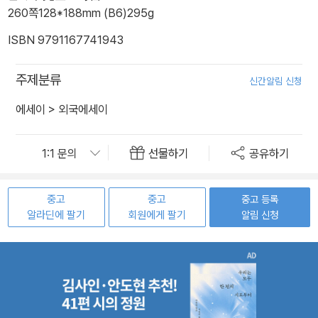
260쪽
128*188mm (B6)
295g
ISBN 9791167741943
주제분류
신간알림 신청
에세이
>
외국에세이
선물하기
공유하기
중고
중고
중고 등록
알라딘에 팔기
회원에게 팔기
알림 신청