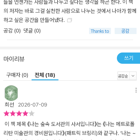
들을 언젠가는 사람들과 나누고 싶다는 생각을 하곤 한다. 이 책
보고 다른 사람을 이해하려는 노력을 계속해왔다. 어릴 적부터 책
의 저자는 바로 그걸 실천한 사람으로 나누는 것에서 나아가 함께
의 세계에서 살아온 사서의 에세이답게 《한밤중 톰의 정원에서》
하고 싶은 공간을 만들어냈다.
같은 어린이 고전부터 역사 문헌까지 여러 도서를 풍부하게 인용
하고 있어 넓은 독서를 가능하게 해주며, 책이 말하고자 하는 바
공감 (
0
)
댓글 (0)
를 지금 우리의 문제와 연결해 고민하게 하는 깊은 독서로 이끌어
준다는 점도 이 책의 매력이다. 어른이 되어 도서관 사서가 된 저
자는 도서관의 서가를 ‘근사한 창문을 잔뜩 낸 벽’이라고 칭한다.
쓰기
마이리뷰
그리고 사서는 누군가를 창가로 불러 “저쪽에 예쁜 꽃이 피어 있
구매자 (0)
전체 (18)
어요”, “여기에 서 있으면 상쾌한 바람이 불어요” 하고 말을 걸 수
있는 사람이라는 사실을 깨닫게 된다. 어린 시절에는 혼자서 창가
메뉴
에 서 있었지만, 이제는 다른 사람들을 창가로 초대하고 자신도
다른 이들이 열어둔 창가로 가서 함께 창밖 풍경을 바라본다. 즉
희선
2026-07-09
함께 책을 읽자고 청하고 다른 사람의 초대에도 기꺼이 응하는 것
이다. 이렇게 함께 책을 읽는 행위가 나와 타인이 하나가 되어 생
이 책 제목 《나는 숲속 도서관의 사서입니다》는 《나는 메트로폴
각하고 공동체를 구축해 나가는 마중물이 되기를 희망한다. 돌봄
리탄 미술관의 경비원입니다》(패트릭 브링리)와 같구나. ‘나는 ~
이란 함께 읽고, 함께 머리를 감싸쥐고 고민하는 일 가장 사적인