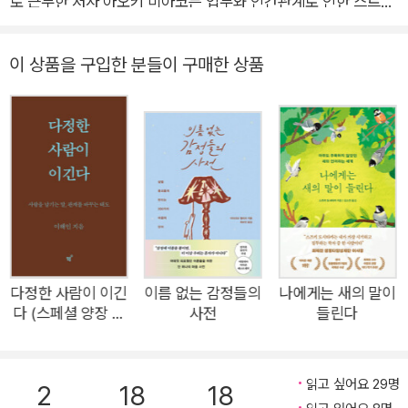
로 근무한 저자 아오키 미아코는 업무와 인간관계로 인한 스트레
스, 동일본대지진의 충격, 도시 생활이 주는 위화감으로 정신질환
을 앓게 되며 몸과 마음이 일시에 무너지는 경험을 하게 된다. 급
이 상품을 구입한 분들이 구매한 상품
기야 자살을 시도해 3개월 넘게 병원 생활을 하는 상황에 놓였지
만, 그 순간에도 포기할 수 없었던 것은 언젠가 나만의 도서관을
열겠다던 꿈이었다. 도시 생활을 청산한 저자는 지중해 연구자인
남편 아오키 신페이와 함께 2016년 나라현 히가시요시노무라로
이주해 ‘루차 리브로’를 개관한다. 두 사람의 특별한 스토리는 일
본에서도 화제가 되어 〈아사히 신문〉을 비롯한 여러 언론에 소개
되었고, 우치다 다쓰루 등 일본의 지성인들이 ‘인문 지식의 거
점’으로 꼽으며 주목하는 공간이 되었다. 가장 내밀한 공간인 집
을 도서관으로 개방하고 개인 장서를 공유하는 일은 ‘혼자 감당할
다정한 사람이 이긴
이름 없는 감정들의
나에게는 새의 말이
다 (스페셜 양장 리
사전
들린다
수 없는 문제를 함께 고민해달라’는 절박한 초대였다. 그 간절함
커버 개정판)
에 응답하듯, 휴일에는 버스조차 닿지 않는 산골마을의 작은 도서
관으로 하나둘 사람들이 모여들었다. 방문객들은 저자의 불완전
읽고 싶어요 29명
2
18
18
함과 부족함이 그대로 드러나는 책을 펼쳐 기꺼이 자신의 이야기