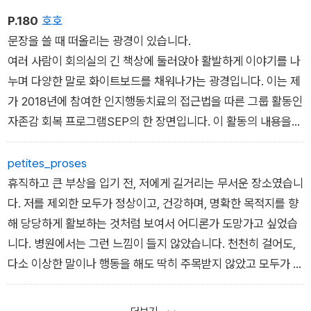
이 덜컥덜컥 문을 열고 들어오는 것이 일상이고, 큰 방을 개방하
베가 사는 마을을 방문해 다음과 같은 주목할 만한 사항을 보고했
이디어의 연장선상에 있습니다. 대담 도중 다나카 씨가 다음과 같
P.180
호호
면 모임을 열거나 관혼상제를 치르는 공적인 장소가 되기도 합니
다. 불과 예닐곱 가구가 사는 이 작은 마을에서는 일주일에 한 번
은 취지의 말을 했습니다.
문장을 쓸 때 떠올리는 광경이 있습니다.
다. 사적과 광장, 신사 같은 공적인 장소를 청소하며 관리를 하는
씩 시장이 열리는데, 인근 동네에서 많은 사람들이 저마다 농산물
˝저는 우리 가게의 직원 모두가 어떤 손님에게든 늘 같은 어조, 같
여러 사람이 회의실의 긴 책상에 둘러앉아 활발하게 이야기를 나
것도 대개는 동네 사람들이니 공과 사의 범위가 그때그때 바뀌는
이나 공예품을 가지고 모여든다. 사람들은 각자가 가져온 음식과
은 분위기로 ‘어서오세요‘라고 인사하지 못해도 괜찮다고 생각해
누며 다양한 말로 화이트보드를 채워나가는 광경입니다. 이는 제
면이 있습니다. 그래서 최종 이용자로서만 어떤 공간과 관계를 맺
와인으로 함께 요리하고 먹고 마시면서 노래를 부른다. 연극 공연
요.˝
가 2018년에 참여한 인지행동치료의 접근법을 따른 그룹 활동인
는 경우가 드문 듯합니다. 하지만 이런 것이 ‘자발적 의지에 기반
도 펼쳐진다. 여기에는 생산자와 소비자의 구분이 없다. 하나의
그 말을 들은 순간, 저는 바로 이것이 낮에 나눈 규칙 이야기에 대
자존감 회복 프로그램SEP의 한 장면입니다. 이 활동의 내용을
해 타인 또는 사회에 공헌하는 행위‘ 인가 하면, 그와는 조금 다른
공동체가 있을 뿐이다.
한 답변이라고 생각했습니다. 그렇습니다. 다나카씨는 다른 가게
간단히 설명하자면, 참가자 중 누군가의 일상 속 고민에 대해 그
느낌입니다.
쓰지 신이치, <슬로 이즈 뷰티풀>
에서는 누구에게나 항상 같은 어조로 ˝어서오세요˝ 하고 말하는
사람의 마음이 편해지는 부적 같은 말을 모두 함께 제안하는 것입
petites_proses
이러한 시골 생활이 반영되었는지, 어느새 루차 리브로도 공과 사
것이 당연시되고 있기 때문에, 오히려 ‘카페 런드리‘에서는 그렇
니다. 거기서 나온 몇가지 후보 중에서 당사자가 하나를 골라 수
휴직하고 큰 부상을 입기 전, 저에게 길거리는 무서운 장소였습니
를 넘나드는 장소가 되었습니다. 그렇다 해도 개관일이 한 달에
이 대목을 읽었을 때 마침 플리마켓 같은 마을 장터 운영에 가끔
게 하지 않고 변화를 허용한다는 이야기를 이어서 했습니다. 이
차례 소리 내어 말하며 몸에 스며들게 하는 것까지가 한 세트입니
다. 저를 제외한 모두가 정상이고, 건강하며, 명확한 목적지를 향
열흘 정도이니 시골 사람이 자신의 장소를 공유하는 감각과 도시
참여하던 중이어서, ‘이런 시장을 만들 수 있다면 좋겠는걸‘ 하고
내용은 그의 저서에도 있습니다.
다.
해 당당하게 활보하는 것처럼 보여서 어디론가 도망가고 싶었습
사람의 공과 사에 대한 감각의 중간쯤이겠지요. 평소에는 사적인
소박하게 동경했습니다. 하지만 이 이야기를 다른 사람에게 했더
예컨대 ‘주위 사람들은 모두 완벽한데 나만 엉망인 것 같아서 괴
니다. 병원에서는 그런 느낌이 들지 않았습니다. 천천히 걸어도,
공간으로 쓰는 집의 3분의 2를 개방해 찾아오는 사람들과 거실
니 ˝뭐? 그럼 장터에서 돈으로 물건값을 치르는 게 아니라 물물교
직원들이 각자의 개성을 전면에 드러내며 일하기를 바라기에, 결
롭다‘는 고민에 대해서는 다음과 같은 말이 화이트보드를 채웠습
다소 이상한 말이나 행동을 해도 딱히 주목받지 않았고 모두가 저
과 서가를 공유합니다.
환을 허용하겠다는 거야?˝라고 했습니다. 어쩐지 현실적인 방법
국 나는 손님을 포기하게 만들기로 했다. 돈을 냈으니 이곳에서는
니다. ˝딱히 완벽하지 않아도 괜찮아˝, ˝사실은 모두가 완벽하지
마다의 ‘뜻대로 되자 않음’을 서로 이해하고 있는 것처럼 보였습
이곳을 오가는 사람들은 단순한 이용자라기보다 ‘공‘을 함께 만들
은 아닌 듯했고, 또 그것만으로는 뭔가 부족한 기분도 들었습니
신처럼 굴 수 있다고 생각하는 것을. 우리의 모든 서비스가 완벽
않아˝, ˝당신은 엉망이 아니야˝ 등등. 내일을 살아가는 데 도움이
니다. 저는 그런 병원 한 구석에서 이야기가 비춰내는 그림자를