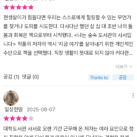
'불완전한 사서'의 불완전함이 뜻하는 바와는 별개로, 자기 스스
은 재미없고 별로 도움이 안 되겠지만. 가끔 내가 쓴 글을 보고 그
들이 있다. 하지만 저자는 말한다. '그렇기 때문에 책을 펼치고 오
로 정신질환을 앓으며 사설 도서관을 꾸려나가고 있기 때문에, 문
책을 읽어보고 싶다 생각하는 사람 있을까. 나한테 말하지 않아
래된 창문을 열어 일상이란 원래 어떤 것인지... 파악하기 위해 노
현생살이가 힘들다면 우리는 스스로에게 힐링할 수 있는 무언가
자 그대로 '불완전한 사서'라고 생각하기도 한다. 스스로도 과제
도. 루차 리브로에서는 포스트잇이 붙은 책을 빌려주고 그걸 읽은
력해야 한다는 것을 깨달았습니다.'책을 그만큼이나 읽어도 이게
를 찾거나 도피를 시도한다. 다사다난 했던 삽 십 대 초반 나의 돌
를 껴안은 채로 다른 사람의 과제를 도와주고 있는 것이니 말이
사람이 또 붙이기도 한단다. 그런 것도 괜찮아 보인다.희선☆
어렵다. 오래된 창문을 여는 일, 나를 둘러싼 공기를 다시 느끼는
봄과 회복은 책으로부터 시작됐다. <나는 숲속 도서관의 사서입
다. 실제로 약을 먹고 자는 탓에 개관 시간이 임박해서 눈을 뜨거
― 책은 ‘창문’ 같다고 늘 생각합니다. 문이 아닌 창문. 손잡이를
일. 하긴 이 책을 통해 그걸 알았으니 어쩌면 다행일지도.단 하나
니다> 작품의 저자의 역시 '지금 여기'를 살아내기 위한 개인적인
나 머릿속이 뒤죽박죽이 되어 정신없을 때도 있다고 한다. 하지만
돌리면 곧장 다른 세계로 나갈 수 있는 장치는 아니지만, 창문이
의 삶밖에 살지 못하는 우리에게는 다른 풍경을 보여줄 창문이 필
수단으로 책을 선택했다. 직장 생활이 뜻대로 되지 않아 커다란
방문객들이 저자를 도와주고, 일이 감당이 되지 않아 폭발할 지경
있으면 지금 방과는 다른 세계를 느낄 수 있습니다. 창문은 바깥
요하다.책이 바로 그 창문이다. 책을 통해 우리는 다른 시간, 다른
좌절을 겪던 저자는 사회에 대한 답답함을 느끼기 시작하였고. 이
일 때는 '청소 좀 도와주세요'하고 SNS에 호소하는 식으로 운영
더보기
세계의 부드러운 바람과 강렬한 햇빛, 비에 젖은 흙냄새, 나무와
사람, 다른 삶을 들여다본다. 세상을 더 잘 알기 위해서가 아니라,
후 자살시도로 이어져 석 달 반 동안 입원해야 할 만큼 다친다. 이
해왔다. 2022년에만 736명이나 되는 손님이 루차 리브로를 찾
공감 (
1
)
댓글 (0)
꽃이 있는 선명한 풍경을 방으로 불러들입니다. 그런 점에서 책은
내가 아직 살아 있음을 확인하기 위해서다. 저자는 책을 읽는 일
후 70년쯤에 지어진 오래된 집을 일부를 개방해 사설 도서관 '루
아 왔다고 하니, 개관하는 날이 적음에도 불구하고 고마운 일이라
시간과 공간을 뛰어넘어 다채로운 풍경과 바람, 그리고 빛을 데려
을 '숨구멍'이라 표현한다. 꽉 막힌 공간에 작은 빛이 새어 들어오
차 리브로'를 운영하기 시작한다. ​작품은 루차 리브로를 운영에
고 저자는 말한다. 어릴 적부터 책의 세계에서 살아온 사서의 에
와주는 멋진 창문입니다. (23쪽)
는 순간, 우리는 다시 살아갈 힘을 얻는다. 나도 그랬다. 루차 리
대한 고찰과 풍경 애서가로서의 저자의 모습을 보여준다. 루차 리
메뉴
세이답게 《한밤중 톰의 정원에서》 같은 어린이 고전부터 역사 문
브로를 직접 방문하지 않아도, 이 책을 읽는 동안 나는 그 숲속의
브로는 개인 장서를 사람들에게 개방해 열람과 대출 서비스를 제
일상한땀
2025-08-07
헌까지 여러 도서를 풍부하게 인용하고 있어 넓은 독서를 가능하
공기를 들이마시고 있었다.책을 덮고 나서 한동안 아무 일도 하지
공한다. 규칙을 게시하며 사설 도서관을 편하게 관리하는 것보다
게 해주며, 책이 말하고자 하는 바를 지금 우리의 문제와 연결해
못했다. 서가 앞에 서서 내 책들을 바라보았다. 읽다 덮은 책, 언
공간을 함께하고 싶은 환경을 조성하는 데 중점을 두었다. 저자의
고민하게 하는 깊은 독서로 이끌어준다는 점도 이 책의 매력이다.
대학도서관 사서로 오랜 기간 근무해 온 저자는 여러 요인으로 정
젠가 읽겠다고 쌓아둔 책, 다시 펼쳐야 할 책들. 그 사이로 들어오
남편은 장서를 읽으면서 사고의 흔적들을 포스트잇을 붙이며 기
저자에게 책이란 '여러 가지 풍경을 보여주고 바람을 실어 날아주