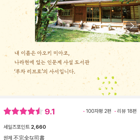
9.1
100자평 2편
리뷰 18편
세일즈포인트
2,660
원제 不完全な司書