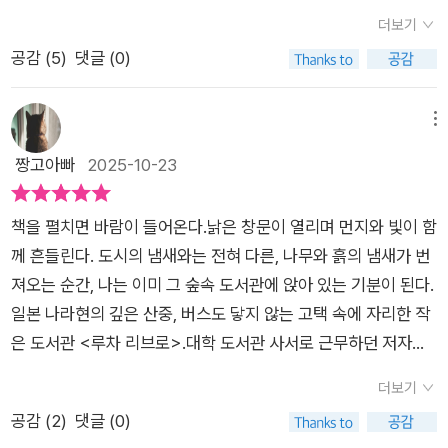
꽃이 있는 선명한 풍경을 방으로 불러들입니다. 그런 점에서 책은
을 토로한다. 저자는 루차 리브로를 찾아오는 사람들이 단순한 이
코뿐 아니라 남편도 도시에 사는 것을 안 좋게 여긴 듯하다. 힘들
더보기
시간과 공간을 뛰어넘어 다채로운 풍경과 바람, 그리고 빛을 데려
용자가 아닌 ‘공’을 함께 만들어주는 이들이라고 표현한다. 의도
때 아오키 미아코는 사설 도서관을 해 보면 어떨까 생각했다. 자
공감 (
5
)
댓글 (0)
와주는 근사한 창문입니다. p.23일본 나라현에 있는 인구
하지 않아도 순환이 일어나는 것, ‘공공의 영역’이라고 선을 그어
신의 도서관이라니 멋져 보이는데, 쉽지만은 않을 것 같다. 아오
1700명의 산촌, 숲속의 70년 된 고택에 자리 잡은 사설 도서관
버리지 않는 것. 저자는 이러한 공공의 감각이 함께 책 읽고 머리
키 미아코는 몸이 자유롭지 못했다. 도서관은 나라현 히가시요시
이 있다. 이 책은 한 달에 열흘만 문을 여는, 세상에서 가장 사적
를 감싸쥐고 고민하는 데에서 시작된다고 말한다. 저자에게 독서
메뉴
노무라 숲속에 있는 오래된 집이다. 그 집 주인은 조선에서 일본
인 도서관 ‘루차 리브로(LUCHA LIBRO)’의 사서가 들려주는 책
라는 행위는 자신만의 세계에 갇혀 사적 경험으로 그치는 것이 아
짱고아빠
2025-10-23
으로 돌아간 사람이었단다. 도서관에 둔 책은 아오키 미아코와 남
과 삶에 대한 이야기이다. 대학도서관 사서로 6년간 근무한 저자
닌 공공을 위한 하나의 가능성이 되는 일이다. 이 책을 읽고 나면,
편 두 사람 거다. 자신이 가진 책을 다 내 보이는 거구나. 이것도
는 업무와 인간관계의 스트레스, 도시 생활이 주는 위화감으로 정
이지수 번역가의 말처럼 도서관에서 책을 읽는다는 것이 ‘필요한
쉽지 않은 일일 듯한데. 관장은 고양이 가보스고 주임은 개 오크
책을 펼치면 바람이 들어온다.낡은 창문이 열리며 먼지와 빛이 함
신질환을 얻게 된다. 무너진 몸과 마음의 치유를 위해 도시 생활
책만 달랑 대출해 가는 식의 냉담한 거리두기’가 아니라 우리가
라다. 고양이와 개가 있는 도서관이다. 도서관은 한달에 열흘 연
께 흔들린다. 도시의 냄새와는 전혀 다른, 나무와 흙의 냄새가 번
을 청산하고, 남편과 함께 산과 강으로 둘러싸인 곳으로 이주를
사는 사회를 함께 고민하는 일임을 절실히 느끼게 될 것이다.
단다. 아침 11시에 열고 17시에 닫는가 보다. 한달에 열흘 여는데
져오는 순간, 나는 이미 그 숲속 도서관에 앉아 있는 기분이 된다.
하게 된다. 그리고 70년쯤 전에 지어진 오래된 집의 일부를 개방
도 이곳에 가는 사람이 있는가 보다. 가까운 곳에 사는 사람뿐 아
일본 나라현의 깊은 산중, 버스도 닿지 않는 고택 속에 자리한 작
해 사설 도서관을 열게 된다. 책장에 꽂힌 책들은 전부 개인 장서
니라 먼 곳에 사는 사람도 갈 듯하다. 도서관에서 사람과 사람이
은 도서관 <루차 리브로>.대학 도서관 사서로 근무하던 저자는
라서 '나눔'이라는 개념으로 공간을 개방한 지 어느새 7년이 되었
이야기하면 좋기는 하겠지. 그런 게 좋아 보이기는 해도 난 그냥
업무와 인간관계의 스트레스, 도시 생활이 주는 위화감으로 정신
다. 이곳에 있는 장서들에는 포스트잇이 잔뜩 붙어 있고, 손님들
더보기
책만 빌려오는 게 좋다. 도서관이 오래된 집이어서 천장에서 검댕
질환을 얻게 된다. 3개월여의 입원 생활을 거친 후저자는 도시생
은 그 책들을 대출해 문제의식을 함께 공유하고, 독서 모임을 통
공감 (
2
)
댓글 (0)
과 먼지가 떨어지기도 하고, 청소하기 힘들 때는 SNS 에 글을 쓰
활을 청산하고 나라현의 시골로 이주해 자신의 집을 도서관으로
해 현재의 고민거리를 함께 생각한다. 그렇게 휴일이면 버스조차