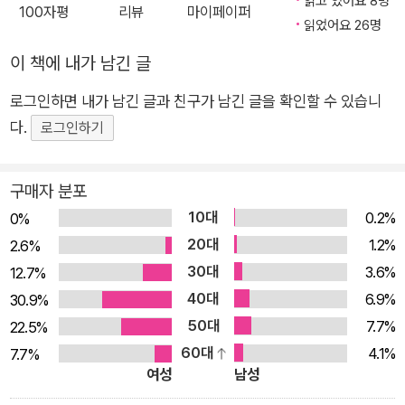
읽고 있어요 8명
100자평
리뷰
마이페이퍼
를 덧붙였다. 취약함의 궤적을 따라 함께 읽고 함께 생각하는 일
읽었어요 26명
은 서로를 돌보고, 강하게 만들고, 멀리까지 나아갈 기력을 불어
이 책에 내가 남긴 글
넣어주었다. 《나는 숲속 도서관의 사서입니다》는 도서관을 열기
까지의 사연부터 책이라는 창문을 통해 만난 새로운 세계, 함께
로그인하면 내가 남긴 글과 친구가 남긴 글을 확인할 수 있습니
책을 읽는 행위가 가져다준 돌봄과 회복의 경험 등을 따뜻한 필치
다.
로그인하기
로 담아냈다. 책에 실린 사진은 루차 리브로를 더욱 입체적으로
느낄 수 있게 도와준다. 삼나무 숲에 둘러싸인 고택의 정경, 도서
구매자 분포
관을 함께 운영하는 고양이 관장 ‘가보스’와 반려견 ‘오크라’의 편
10대
0.2%
0%
안한 모습, 노란 불빛 아래 가지런히 꽂힌 장서를 보고 있노라면
20대
1.2%
2.6%
당장이라도 그곳으로 향하고 싶어진다. “나는 불완전한 사서입니
30대
3.6%
12.7%
다.” 함께 읽는다는 건 취약함을 내보이며 서로 돕는 존재가 되는
40대
6.9%
30.9%
과정 이 책의 원제는 ‘불완전한 사서’다. 저자는 아르헨티나 작가
50대
7.7%
22.5%
호르헤 루이스 보르헤스의 유명한 단편 〈바벨의 도서관〉에서 이
60대
4.1%
7.7%
표현을 빌려왔다. 본디 〈바벨의 도서관〉에서는 도서관(책)이라는
여성
남성
완전성·무한성에 대비한 사서(인간)의 불완전성·유한성, 알면 알