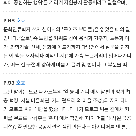
회에 공헌하는 행위‘를 가리켜 자원봉사 활동이라고 일컬으며, 활
동의 성격으로 자주성(주체성)‘, ‘사회성(연대성)‘, ‘무보상성(무급
성)‘ 등을 들 수 있다˝고 설명했습니다. 이 설명을 읽어보면 ‘타인
P.66
호호
또는 사회(공)‘와 ‘자신(사)‘은 과연 명확하게 구분될까라는 의문
문화인류학자 쓰지 신이치의 『로이즈 뷰티풀』을 읽었을 때의 일
이 샘솟습니다. 도시에 살던 무렵에는 임대한 집과 그 부지 안쪽
입니다. ‘슬로‘, 즉 느림을 키워드 삼아 음식과 거주지, 노동과 여
이 ‘사‘, 바깥쪽이 ‘공‘이라는 느낌이 또렷해서 공사의 경계가 명확
가, 과학기술, 신체, 문화에 이르기까지 다방면에서 질문을 던지
했던 듯합니다. 그러고 보니 코로나19 팬데믹 시기에 학교가 휴
는 이 책을 저자의 매력적인 시선에 가슴 두근거리며 읽어나가다
교했을 때, 아이들을 데리고 공원에 가도 왠지 모를 비난의 시선
가, 어느 한 구절에 강하게 마음이 끌려 몇 번이나 그 부분을 따라
을 느끼고 집에 있어도 ˝아이 목소리가 바깥까지 들립니다˝라는
쓰면서 상상의 나래를 펼쳐나갔습니다. 그 구절은 프랑스 라르자
쪽지를 받는다는 부모들의 이야기를 들은 적이 있습니다. 팬데믹
크 지방의 몽트레동이라는 마을에 사는, 프랑스를 대표하는 유명
P.93
호호
이라는 특수한 변화 탓도 있겠지만, 그런 상황을 거치며 공사 구
한 블루치즈 ‘로크포르‘의 생산자이자 트랙터로 건설 중인 맥도널
그날 밤에는 도쿄 나가노부의 ‘옆 동네 커피’에서 남편과 함께 『1
분에 대한 잠재의식이 강화된 것 같기도 합니다. 여기서는 공적인
드 건물을 파괴해 체포당한 반핵·환경운동가 조제 보베에 관한 이
층 혁명: 사설 마을회관 ‘카페 런드리‘와 마을 조성』의 저자 다나
장소에 사적인 것이 나오는 경우를 일절 허용하지 않는, 공과 사
야기 중 그가 사는 마을에서 일주일에 한 번 열리는 시장에 대한
카 모토코 씨와 대담을 했습니다. 다나카 모토코 씨는 길에서 커
사이에 커다란 간극이 있는 듯한 느낌을 받습니다.
부분이었습니다.
피를 무료로 나눠주는 ‘취미‘에서 착안해 ‘마이 퍼블릭(사설 공공
하지만 시골에서 살다 보니 그 경계에 명확한 선을 그을 수 없게
시설)‘, 즉 필요한 공공시설은 직접 만든다는 아이디어를 낸 분으
되었습니다. 집만 해도 툇마루와 현관 앞, 봉당까지는 다른 사람
…… 이러한 사태에 대해 취재한 도넬라 메도즈와 할 해밀턴은 보
로 업무용 세탁기와 건조기를 두고 시작한 ‘카페 런드리‘도 이 아