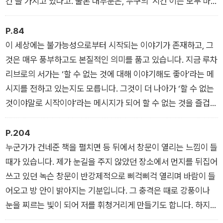
간’을 가지고 있다고. 물론 대부분은, 누구의 ‘시간’이든 모두 마
찬가지로 커다란 ‘시간’ 속의 작은 부분일 뿐이지만”이라고 말하
기도 합니다.
P.84
-<시간이 걸리는 일, 시간을 들이는 일>
이 세상에는 불가능성으로부터 시작되는 이야기가 존재하고, 그
것은 매우 풍부하고도 본질적인 의미를 품고 있습니다. 지금 루차
리브로의 서가는 ‘할 수 없는 것에 대해 이야기해도 좋아’라는 메
시지를 전하고 있는지도 모릅니다. 그것이 더 나아가 ‘할 수 없는
것이야말로 시작이야’라는 메시지가 되어 할 수 없는 것을 즐겁고
당당하게 이야기할 수 있게 되면 더욱 좋지 않을까요. 이를 위해
오늘도 서가에 ‘할 수 없는 것에서 시작되는 이야기’를 살며시 꽂
P.204
아두고 필요한 누군가에게 건넵니다. 서가에서 멀리멀리 퍼져나
누군가가 건네준 책을 펼치면 등 뒤에서 창문이 열리는 느낌이 들
갈 효능을 상상하면서.
때가 있습니다. 제가 눈길을 주지 않았던 장소에서 먼지를 뒤집어
-<갈근탕 사서의 책 처방전>
쓰고 있던 녹슨 창문이 반강제적으로 삐걱삐걱 열리며 바람이 들
어오고 방 안이 밝아지는 기분입니다. 그 충격은 때로 강풍이나
눈을 찌르는 빛이 되어 저를 휘청거리게 만들기도 합니다. 하지만
책을 건네받는 순간부터 왠지 모르게 강풍이 불면 좋겠다, 눈부신