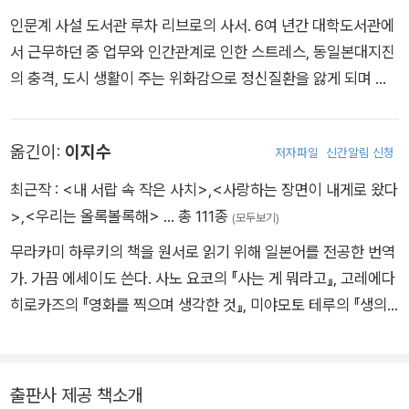
지 않을까요. 규칙에 대한 저의 생각을 이야기할 때 자신감을 가
인문계 사설 도서관 루차 리브로의 사서. 6여 년간 대학도서관에
디오를 가져와주고, 내밀한 이야기를 들려주고, 청소를 도와주고,
지고 이렇게 말했으면 좋았을걸 하고 아쉬움이 남았습니다. 하지
서 근무하던 중 업무와 인간관계로 인한 스트레스, 동일본대지진
자신의 전문 지식을 바탕으로 이야기를 해주는 등 실로 다채로운
만 다나카 씨의 책에는 이런 구절도 있습니다.
의 충격, 도시 생활이 주는 위화감으로 정신질환을 앓게 되며 몸
방식의 답례를 날마다 받고 있는 기분입니다. 이는 조제 보베의
과 마음이 일시에 무너지는 경험을 하게 된다. “우리 안에 흐르는
마을 시장에서 생산자와 소비자의 구분 없이 각자가 수확하고 만
여기는 다른 곳과 다릅니다. 모쪼록 자유롭게 시간을 보내세요.
시간을 무시해야만 살아갈 수 있는” 도시 생활을 청산하고, 2016
들고 생각한 것이 순환되는 모습과 닮은 데가 있는 듯합니다.
하고 싶은 것을 하세요. 당신답게 있으세요. 나는 분명 이렇게 생
옮긴이:
이지수
저자파일
신간알림 신청
년 지중해 연구자인 남편 아오키 신페이와 함께 나라현 히가시요
그렇다면 의도하지 않았음에도 불구하고 어째서 이런 순환이 생
각하고 있긴 하지만, 이 문장을 그대로 써서 가게에 걸어두는 멋
시노무라로 이주했다. 숲속의 70년 된 고택에서 루차 리브로를
겨난 걸까요. 이와 관련 있어 보이는 기억이 하나 떠오릅니다. 처
없는 짓은 하고 싶지 않다. 멋이 없다는 것만으로 커뮤니케이션의
최근작 :
<내 서랍 속 작은 사치>
,
<사랑하는 장면이 내게로 왔다
개관했다. 한 달에 열흘, 다리를 건너고 숲을 가로질러 찾아와주
음으로 취직해 가나자와에 살면서 대학도서관에서 일하던 때였
가능성은 닫히고 만다.
>
,
<우리는 올록볼록해>
… 총 111종
(모두보기)
는 사람들과 책을 사이에 두고 이야기 나누는 나날을 보내고 있
습니다. 도서관 카운터에 앉아 있는데, 학생 하나가 ˝볼펜 좀 빌려
- 같은 책
무라카미 하루키의 책을 원서로 읽기 위해 일본어를 전공한 번역
다. 일주일에 한 번씩 인터넷 라디오 방송 ‘오므라이스 라디오’를
주세요˝ 하고 말을 걸었습니다. 공교롭게도 그때 카운터의 연필
가. 가끔 에세이도 쓴다. 사노 요코의 『사는 게 뭐라고』, 고레에다
송출해 청취자들과 일상의 이야기를 나눈다. 저서로 《피안의 도
꽂이에는 매직펜과 샤프 밖에없어서 제 필통에서 볼펜을 꺼내 건
그러므로 역시 루차 리브로 관내에는 이용 규칙을 붙여두지 않을
히로카즈의 『영화를 찍으며 생각한 것』, 미야모토 테루의 『생의
서관: 우리의 ‘이주’ 형태》(공저) 《산학 노트 1~4》(공저), 《책이
네려고 했습니다. 하지만 학생은 ˝개인 물건을 빌리는 건 좀......˝
것이고, ˝이런 식으로 규칙을 정하는게 좋아요˝ 하고 조언하기보
실루엣』, 가와카미 미에코의 『헤븐』, 센류 걸작선 『사랑인 줄 알
말하는 것, 말하게 하는 것》이 있다.
하며 뒤로 물러났고, 볼펜을 받아 들지 않았습니다. 똑같은 것이
다 루차 리브로라는 공간이 운영되는 방식을 계속 보여주는 것이
았는데 부정맥』, 온다 리쿠의 『스프링』 등 다수의 책을 우리말로
어도 그 볼펜이 카운터의 연필꽂이에 꽂혀 있었다면 분명 학생은
최고라는, 원점으로 되돌아간 듯한 결론에 이르렀습니다.
옮겼고, 『아무튼, 하루키』 『우리는 올록볼록해』 『사랑하는 장면
출판사 제공 책소개
기꺼이 썼을 것입니다.