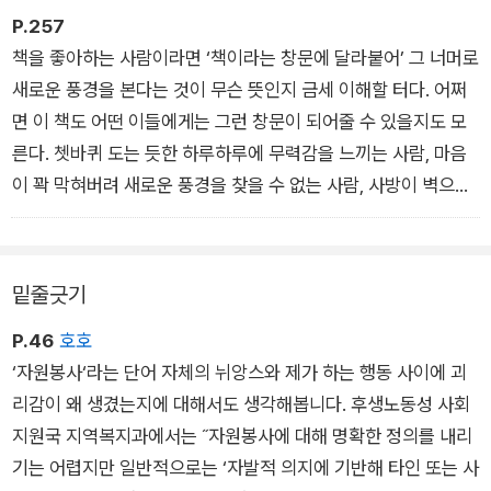
빛에 휩싸이면 좋겠다, 휘청대다가 머리를 부딪혀도 좋겠다는 생
P.257
각도 듭니다. 누군가에게 책을 건네받음으로써 지금까지 의식해
책을 좋아하는 사람이라면 ‘책이라는 창문에 달라붙어’ 그 너머로
본 적 없는 문제나 생각지도 못했던 사상 등 제 손을 뻗는 것만으
새로운 풍경을 본다는 것이 무슨 뜻인지 금세 이해할 터다. 어쩌
로는 결코 보이지 않았던 풍경을 볼 수 있습니다.
면 이 책도 어떤 이들에게는 그런 창문이 되어줄 수 있을지도 모
-<등 뒤의 창문이 열리는 순간>
른다. 쳇바퀴 도는 듯한 하루하루에 무력감을 느끼는 사람, 마음
이 꽉 막혀버려 새로운 풍경을 찾을 수 없는 사람, 사방이 벽으로
둘러쳐진 듯한 답답함을 느끼는 사람. 그런 분들이 이 책을 읽고,
또 이 책에서 소개하는 책들을 이어 읽으며 다른 삶과 다른 풍경
을 접하면 꽉 막힌 공간에 작은 숨구멍이 트이는 듯한 기분을 맛
밑줄긋기
보리라 생각한다.
P.46
호호
-<옮긴이의 말>
‘자원봉사‘라는 단어 자체의 뉘앙스와 제가 하는 행동 사이에 괴
리감이 왜 생겼는지에 대해서도 생각해봅니다. 후생노동성 사회
지원국 지역복지과에서는 ˝자원봉사에 대해 명확한 정의를 내리
기는 어렵지만 일반적으로는 ‘자발적 의지에 기반해 타인 또는 사