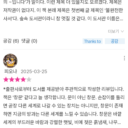
의 ~입니다’가 말이다. 이런 제목 더 있을지도 모르겠다. 제목은
도서관에서 만나는 공공의 감각 루차 리브로의 가장 큰 특징은 개
저작권이 없다지. 이 책 본래 제목은 첫번째 글 제목인 ‘불완전한
인 장서를 공유한다는 것이다. 새 책이 아닌 이미 읽은 책, 게다가
사서’다. 숲속 도서관이라니 참 멋질 것 같다. 이 도서관 이름은
밑줄이 잔뜩 그어져 있고 곳곳에 포스트잇이 붙은 읽은 흔적이 가
‘인문계 사설 도서관 루차 리브로’다. 루차 리브로 뜻은 자유로운
득한 책. 심지어 책을 대출해간 이용자도 포스트잇을 덧붙이기 일
더보기
책인 듯하다. 사설 도서관은 돈이 안 되는 거겠지. 그런 걸 하다
쑤다. 책이 훼손되는 것을 가장 꺼리는 일반 도서관과는 확연히
공감 (
6
)
댓글 (0)
니, 지금 생각하니 대단하다 싶다. 한국에도 사설 도서관 있겠지.
다르다. 애초에 ‘서비스가 아닌 나눔’이라고 생각하며 도서관을
내가 모르는 것뿐이고. 사설 도서관은 무라카미 하루키 소설에서
열었던 저자의 인식이 반영되었기 때문이다. 이 책 곳곳에서는 우
본 듯하다. 《해변의 카프카》였던가. 다른 책에도 도서관 나올지
메뉴
리 사회에서 점점 희미해지는 공공의 감각을 일깨우는 이야기들
도 모르겠다. 아오키 미아코는 도서관 일을 하게 되고 사서 자격
피오나
2025-03-25
을 만날 수 있다. 저자는 과거 대학도서관 사서로 근무하던 시절
증을 땄나 보다. 처음에는 의학 간호학 관련 책 도서관에서 일하
의 에피소드를 하나 들려준다. 도서관에 온 한 학생이 볼펜을 빌
고 다음에는 학교법인 도서관과에서 일했다. 대학이었나 보다. 아
*출판사로부터 도서를 제공받아 주관적으로 작성한 리뷰입니다.
리려 했을 때 마침 비치된 펜이 없어 저자 개인 필통에 있던 볼펜
오키 미아코는 일터의 인간 관계와 동일본 대지진으로 힘들었다.
책은 '창문' 같다고 늘 생각합니다. 문이 아닌 창문. 손잡이를 돌리
을 건네려 하자, 학생은 “개인 물건을 빌리는 건 좀……” 하며 뒤
일본에는 동일본 대지진으로 그동안 살아온 걸 다시 생각한 사람
면 곧장 다른 세계로 나갈 수 있는 장치는 아니지만, 창문이 존재
로 물러나 결국 받아들지 않았던 것이다. 이처럼 언제부터인가
많을 것 같다. 아오키 미아코는 힘든 게 자신을 상처주는 걸로 나
하면 지금의 방과는 다른 세계를 느낄 수 있습니다. 창문은 바깥
‘남에게 폐를 끼치지 말자’는 인식, 서비스나 계약을 통하지 않으
타났나 보다. 스스로 목숨을 끊으려다 크게 다치고 병원에 오래
세계의 부드러운 바람과 강렬한 햇빛, 비에 젖은 흙냄새, 나무와
면 타자와 관계를 맺지 못하는 지경이 되어버린 상황에 안타까움
있었다. 아오키 미아코는 몸과 마음이 다 안 좋았다. 아오키 미아