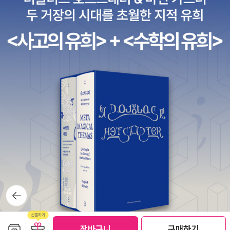
뒤로가
기
보관함담기
선물하기
장바구니
구매하기
선물하기