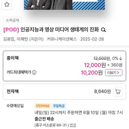
소득공제
[POD]
인공지능과 영상 미디어 생태계의 진화
김광집
,
이재현
(지은이)
커뮤니케이션북스
2025-02-28
종이책
12,000
원,
0%
12,000
원
+ 360원
10,200
원
카드최대혜택가
더보기
전자책
8,640
원
수령예상일
양탄자배송
주말특급
내일(일) 22시까지 주문하면 8월 10일 (월) 아침 7시
출근전 배송
(중구 서소문로 89-31 )
변경