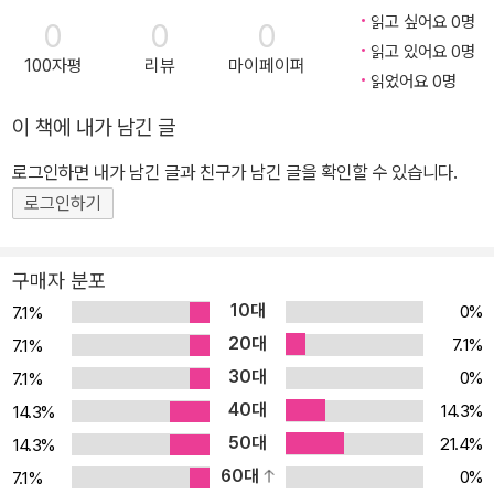
으로 분석하며, 기술 혁신과 창작의 균형을 모색한다. 과거 필름에서
읽고 싶어요 0명
0
0
0
디지털로의 전환이 가져온 변화를 살펴보고, AI가 창작과 소비의 방
읽고 있어요 0명
100자평
리뷰
마이페이퍼
식을 어떻게 바꾸고 있는지 탐구한다. AI를 활용한 영화, 버추얼 휴먼,
읽었어요 0명
콘텐츠 자동 생성 등 다양한 사례를 통해 AI 시대의 영상 미디어 산업
이 책에 내가 남긴 글
을 조망한다. AI의 발전을 단순히 두려워할 것이 아니라, 창작자와 산
업 종사자들이 이를 어떻게 활용할 것인지 고민해야 한다. AI는 단순
로그인하면 내가 남긴 글과 친구가 남긴 글을 확인할 수 있습니다.
한 기술이 아니라 인간의 창의성을 확장할 수 있는 도구가 될 수 있다.
로그인하기
그러나 데이터 편향, 저작권 문제 등 윤리적 논의도 함께 이루어져야
한다. 이 책은 영상 미디어의 역사와 AI의 발전을 연결하며, 창작자와
구매자 분포
기업이 AI를 효과적으로 활용할 방향을 제시한다. AI 시대에 대비하
10대
0%
7.1%
고, 기술과 인간의 협업이 어떻게 이루어질 수 있을지 고민하는 모든
20대
7.1%
7.1%
이들에게 실질적인 통찰을 제공할 것이다.
30대
0%
7.1%
40대
14.3%
14.3%
50대
21.4%
14.3%
60대
0%
7.1%