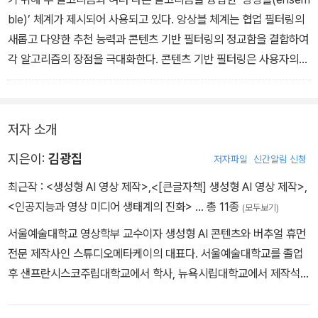
ble)’ 체계가 제시되어 사용되고 있다. 앙상블 체계는 협업 필터링의
새롭고 다양한 추천 능력과 콘텐츠 기반 필터링의 정교함을 결합하여
각 알고리즘의 장점을 극대화한다. 콘텐츠 기반 필터링은 사용자의
기존 선호를 심화하지만, 새로운 콘텐츠를 추천하는 데 한계가 있다.
반면, 협업 필터링은 새로운 소비 패턴을 발견하고 이를 추천으로 연
결하는 데 강점이 있어, 사용자의 소비 영역을 확장하는 데 효과적이
저자 소개
다. 이러한 방식은 추천 알고리즘의 효과를 극대화하며, 사용자 경험
을 혁신적으로 개선하는 데 중요한 역할을 하고 있다.
지은이:
김광집
저자파일
신간알림 신청
최근작 :
<생성형 AI 영상 제작>
,
<[큰글자책] 생성형 AI 영상 제작>
,
- 08_“플랫폼과 개인화된 시청자 경험 ” 중에서
<인공지능과 영상 미디어 생태계의 진화>
… 총 11종
(모두보기)
서울예술대학교 영상학부 교수이자 생성형 AI 콘텐츠와 버추얼 휴먼
전문 제작사인 스튜디오메타케이의 대표다. 서울예술대학교를 졸업
후 샌프란시스코주립대학교에서 학사, 뉴욕시립대학교에서 제작석사
(MFA), 광운대학교에서 공학박사를 받았다. 애플의 Final Cut Pro
국제 공인 트레이너이며, 미국 디지트로브(Digitrove,Inc)에서 VFX