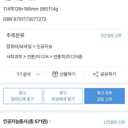
114쪽
128*188mm (B6)
114g
ISBN 9791173077272
주제분류
신간알림 신청
컴퓨터/모바일
>
인공지능
사회과학
>
언론/미디어
>
언론학/미디어론
선물하기
공유하기
중고
중고
중고 등록
알라딘에 팔기
회원에게 팔기
알림 신청
인공지능총서 (총 571권)
신간알림 신청