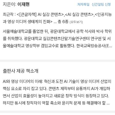
지은이:
이재현
저자파일
신간알림 신청
프로듀서로 재직하며 <지아이조(G.I.Joe)>(2009), <아이언맨(Iro
n Man)>(2008) 외 다수의 할리우드 영화와 광고, 게임 제작에 참
최근작 :
<[큰글자책] AI 실감 콘텐츠>
,
<AI 실감 콘텐츠>
,
<인공지능
여했다. AI영상, 가상현실(VR) 콘텐츠 및 다양한 특수영상 분야의 제
과 영상 미디어 생태계의 진화>
… 총 6종
(모두보기)
작 경험을 가지고 있다.
서울예술대학교를 졸업한 뒤, 광운대학교에서 공학 석사와 박사 학위
를 취득했다. 광운대학교 실감콘텐츠단말기술연구센터 연구원 및 서
울예술대학교 영상학부 겸임교수로 활동했다. 한국교육방송공사(EB
S)에서 실감 콘텐츠 및 메타버스 책임프로듀서(CP)로 재직하며 다
수의 교육 콘텐츠 제작에 참여했으며, 생성형 AI 콘텐츠 및 버추얼 휴
먼 전문 제작사인 스튜디오메타케이에서 기술총괄로 재직하며 AI 콘
출판사 제공 책소개
텐츠 제작을 담당했다. 현재는 AI 기반 미디어 및 실감 콘텐츠에 관심
AI와 영상 미디어의 미래: 혁신과 도전 AI 기술이 영상 미디어 산업의
을 가지고 연구를 수행하고 있다.
핵심 요소로 자리 잡고 있다. 콘텐츠 제작부터 유통까지 AI가 개입하
면서 산업의 효율성이 높아지고 새로운 창작 방식이 등장하고 있다.
하지만 동시에 창작자의 역할 축소와 윤리적 문제 등 해결해야 할 과
제도 많다. 이 책은 AI가 영상 미디어 생태계에 미치는 영향을 심층적