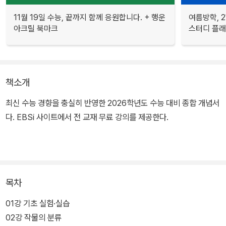
11월 19일 수능, 끝까지 함께 응원합니다. + 행운
여름방학, 
아크릴 북마크
스터디 플
책소개
최신 수능 경향을 충실히 반영한 2026학년도 수능 대비 종합 개념서
다. EBSi 사이트에서 전 교재 무료 강의를 제공한다.
목차
01강 기초 실험·실습
02강 작물의 분류