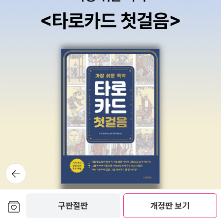
뒤로가
기
보관함담기
구판절판
개정판 보기