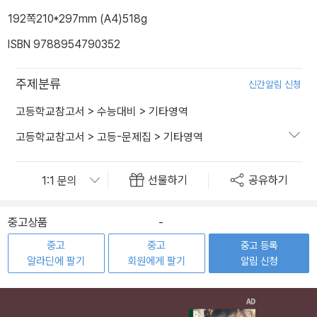
192쪽
210*297mm (A4)
518g
ISBN 9788954790352
주제분류
신간알림 신청
고등학교참고서
>
수능대비
>
기타영역
고등학교참고서
>
고등-문제집
>
기타영역
선물하기
공유하기
중고상품
-
중고
중고
중고 등록
알라딘에 팔기
회원에게 팔기
알림 신청