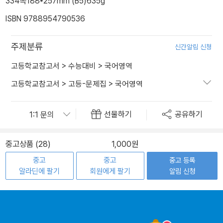
334쪽
188*257mm (B5)
635g
ISBN 9788954790536
주제분류
신간알림 신청
고등학교참고서
>
수능대비
>
국어영역
고등학교참고서
>
고등-문제집
>
국어영역
선물하기
공유하기
중고상품 (28)
1,000원
중고
중고
중고 등록
알라딘에 팔기
회원에게 팔기
알림 신청