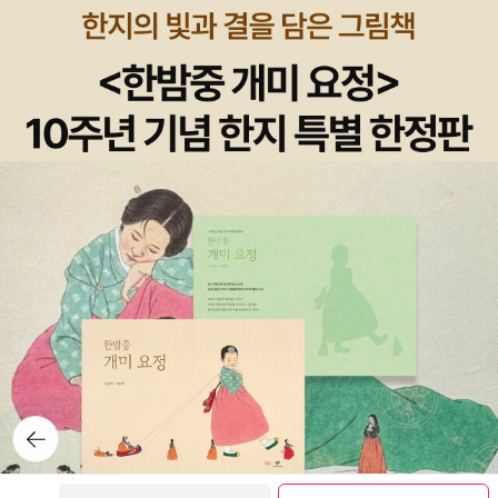
뒤로가
기
보관함담기