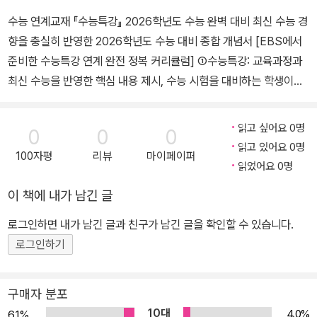
수능 연계교재 『수능특강』 2026학년도 수능 완벽 대비 최신 수능 경
향을 충실히 반영한 2026학년도 수능 대비 종합 개념서 [EBS에서
준비한 수능특강 연계 완전 정복 커리큘럼] ①수능특강: 교육과정과
최신 수능을 반영한 핵심 내용 제시, 수능 시험을 대비하는 학생이라
면 꼭 봐야 할 교재 ②수능특강 사용설명서: 진짜가 만든 진짜 분석집,
수능특강을 공부하는 가장 쉽고 빠른 방법 ③수능특강 문학 연계 기
읽고 싶어요 0명
0
0
0
출: 수능특강과의 완벽한 시너지, 수능특강 지문과 유사도가 높은 기
읽고 있어요 0명
100자평
리뷰
마이페이퍼
출문제로 간접 연계와 비연계 동시 대비 ④수능연계교재의 VOCA 1
읽었어요 0명
800: 어휘로 판가름 나는 수능 등급, 연계교재의 중요·핵심 어휘를
이 책에 내가 남긴 글
한 권으로 완성 ⑤수능 영어 간접연계 서치라이트: 연계교재 속 양질
의 콘텐츠만을 구성한 수능 영어 전문 학습서로 본격적인 수능 대비
로그인하면 내가 남긴 글과 친구가 남긴 글을 확인할 수 있습니다.
[수능 적중을 위한 실전 모의고사 커리큘럼] FINAL 실전 모의고사
로그인하기
(5월 발행) 〉 만점마무리 봉투모의고사 시즌1(7월 발행) 〉 만점마무
리 봉투모의고사 시즌2(8월 발행) 〉 만점마무리 봉투모의고사 고난
구매자 분포
도 Hyper(8월 발행) 〉 수능 직전보강 클리어 봉투모의고사(9월 발
10대
4.0%
6.1%