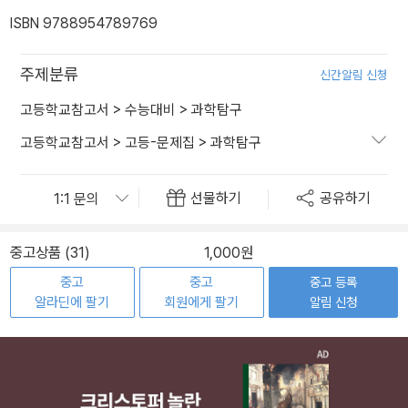
ISBN 9788954789769
주제분류
신간알림 신청
고등학교참고서
>
수능대비
>
과학탐구
고등학교참고서
>
고등-문제집
>
과학탐구
선물하기
공유하기
중고상품 (31)
1,000원
중고
중고
중고 등록
알라딘에 팔기
회원에게 팔기
알림 신청