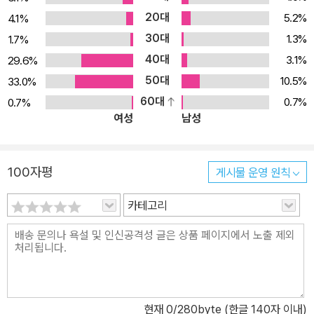
행) EBSi 사이트에서 전 교재 무료 강의를 제공합니다.
20대
5.2%
4.1%
30대
1.3%
1.7%
40대
3.1%
29.6%
50대
10.5%
33.0%
60대
0.7%
0.7%
여성
남성
100자평
게시물 운영 원칙
카테고리
현재
0
/280byte (한글 140자 이내)