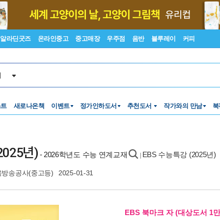
알라딘굿즈
온라인중고
중고매장
우주점
음반
블루레이
커피
서
스트
새로나온책
이벤트
정가인하도서
추천도서
작가와의 만남
북
025년)
- 2026학년도 수능 연계교재
EBS 수능특강 (2025년)
|
방송공사(중고등)
2025-01-31
EBS 북마크 자 (대상도서 1