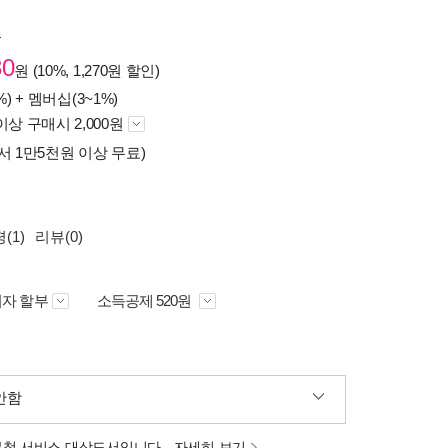
원
30
원 (10%, 1,270원 할인)
%) +
멤버십(3~1%)
이상 구매시 2,000원
서 1만5천원 이상 무료)
(1)
리뷰(0)
자 할부
소득공제 520원
안함
분철 서비스 대상도서입니다.
자세히 보기