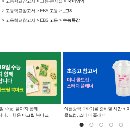
서
>
고등학교참고서
>
고등-문제집
>
국어영역
서
>
고등학교참고서
>
EBS 고등
>
_고3
서
>
고등학교참고서
>
EBS 고등
>
수능특강
9일 수능, 끝까지 함께
여름방학, 2학기를 준비할 시간 + 
다. + 행운 아크릴 북마크
콜드컵, 스터디 플래너