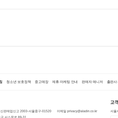
침
청소년 보호정책
중고매장
제휴·마케팅 안내
판매자 매니저
출판사
고객
신판매업신고 2003-서울중구-01520
이메일 privacy@aladin.co.kr
서울시
구 서소문로 89-31