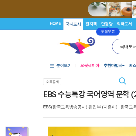
HOME
전자책
만권당
외국도서
국내도서
첫달무료
국내도
분야보기
오뒷세이아
추천마법사
베
소득공제
EBS 수능특강 국어영역 문학 (2
EBS(한국교육방송공사) 편집부
(지은이)
한국교육