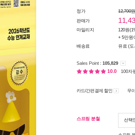
정가
12,700
11,4
판매가
마일리지
120원(1
+ 5만원
배송료
유료 (도
Sales Point :
105,829
10.0
100자평
카드/간편결제 할인
무이
스프링 분철
선택
스프링 