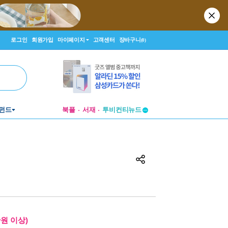
로그인
회원가입
마이페이지
고객센터
장바구니
(0)
펀드
북플
서재
투비컨티뉴드
창작플랫폼
투비컨티뉴드
만원 이상)