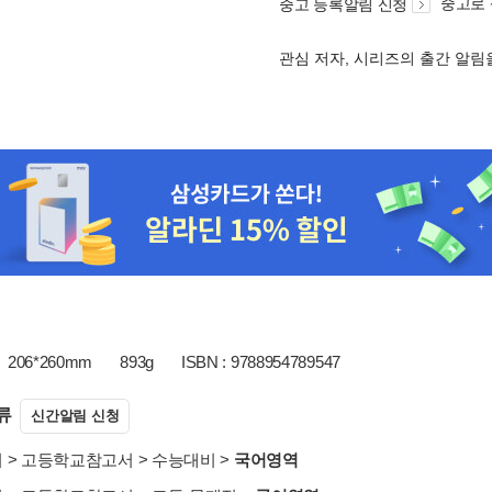
중고로
중고 등록알림 신청
관심 저자, 시리즈의 출간 알
206*260mm
893g
ISBN : 9788954789547
류
신간알림 신청
서
>
고등학교참고서
>
수능대비
>
국어영역