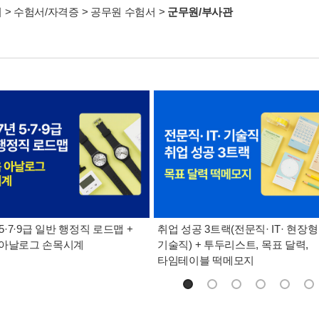
서
>
수험서/자격증
>
공무원 수험서
>
군무원/부사관
 5·7·9급 일반 행정직 로드맵 +
취업 성공 3트랙(전문직· IT· 현장형
 아날로그 손목시계
기술직) + 투두리스트, 목표 달력,
타임테이블 떡메모지