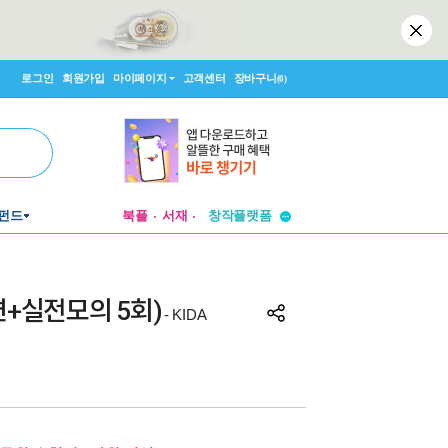
로그인
회원가입
마이페이지
고객센터
장바구니
(0)
투비컨티뉴드
펀드
북플
서재
창작플랫폼
투비컨티뉴드
+실전모의 5회)
- KIDA