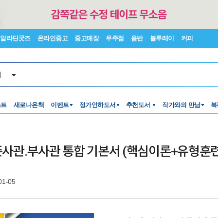
알라딘굿즈
온라인중고
중고매장
우주점
음반
블루레이
커피
서
스트
새로나온책
이벤트
정가인하도서
추천도서
작가와의 만남
북
사관.부사관 통합 기본서 (핵심이론+유형훈련
01-05