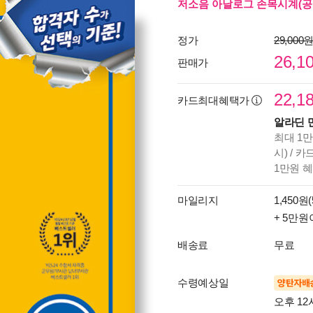
저소음 아날로그 손목시계(공
정가
29,000
26,1
판매가
22,1
카드최대혜택가
알라딘 
최대 1만
시) / 
1만원 
마일리지
1,450원(
+ 5만원
배송료
무료
수령예상일
양탄자배
오후 12