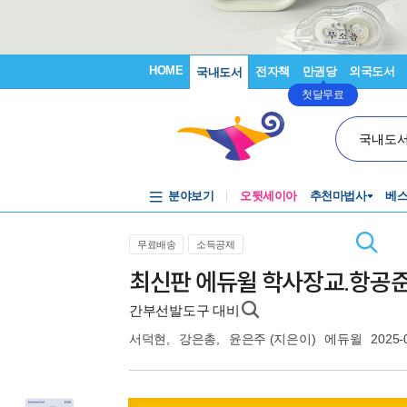
HOME
전자책
만권당
외국도서
국내도서
첫달무료
국내도
분야보기
오뒷세이아
추천마법사
베
무료배송
소득공제
최신판 에듀윌 학사장교.항공준
간부선발도구 대비
서덕현
,
강은총
,
윤은주
(지은이)
에듀윌
2025-