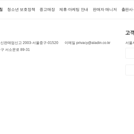
침
청소년 보호정책
중고매장
제휴·마케팅 안내
판매자 매니저
출판사
고객
신판매업신고 2003-서울중구-01520
이메일 privacy@aladin.co.kr
서울시
구 서소문로 89-31