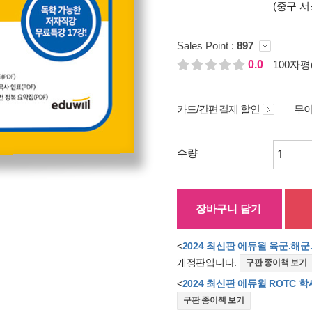
(중구 서
Sales Point :
897
0.0
100자평(
카드/간편결제 할인
무이
수량
장바구니 담기
<
2024 최신판 에듀윌 육군.해
개정판입니다.
구판 종이책 보기
<
2024 최신판 에듀윌 ROTC 
구판 종이책 보기