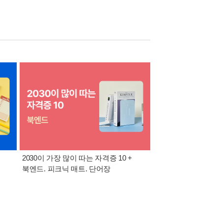
2030이 가장 많이 따는 자격증 10 +
반도체·공사공단 취업
북엔드. 피크닉 매트. 단어장
위한 올인원 + 아크릴