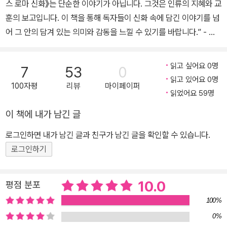
스 로마 신화》는 단순한 이야기가 아닙니다. 그것은 인류의 지혜와 교
학의 노벨상’이라 불리는 린드그렌상(ALMA) 후보에 오르며 작품성
훈의 보고입니다. 이 책을 통해 독자들이 신화 속에 담긴 이야기를 넘
과 따뜻한 마음을 세계적으로 인정받았다. 블로그 : blog.daum.net/
어 그 안의 담겨 있는 의미와 감동을 느낄 수 있기를 바랍니다.” - 고
kingkkojang 유튜브 : 고정욱TV
정욱 신화의 새로운 해석과 감동을 선사하다 국내외에서 폭넓게 사랑
받고 있는 아동 청소년 소설의 대가 고정욱 저자가 《주석으로 쉽게 읽
읽고 싶어요 0명
7
53
0
는 고정욱 그리스 로마 신화》(전 10권)로 다시 한번 독자들의 마음을
읽고 있어요 0명
100자평
리뷰
마이페이퍼
사로잡는다. 《그리스 로마 신화》는 단순한 옛날이야기가 아니라 용기
읽었어요 59명
와 지혜, 사랑과 질투, 믿음과 배신, 분노와 용서 등 인간의 다양한 감
이 책에 내가 남긴 글
정과 인간 존재에 대해 근본적인 질문을 던지는 서양 고전의 정수다.
《그리스 로마 신화》 속에 담긴 신과 영웅들의 이야기는 많은 이들의
로그인하면 내가 남긴 글과 친구가 남긴 글을 확인할 수 있습니다.
상상력을 자극하여 문학, 예술, 철학 작품의 탄생에 영향을 준 서양 문
로그인하기
화의 원형(原型·archetype)으로 손꼽힌다. 그 상징적 매력은 수천
년이 지난 지금까지 이어지면서 수많은 미디어에서 확대 재생산되고
10.0
평점 분포
있다. 《고정욱 그리스 로마 신화》는 다년간에 걸친 저자의 방대한 연
100%
구와 깊이 있는 통찰력을 바탕으로 신화 속 인물과 사건에 대한 설명
은 물론이고 신화의 기원과 전승 과정을 친절한 주석으로 소개한다.
0%