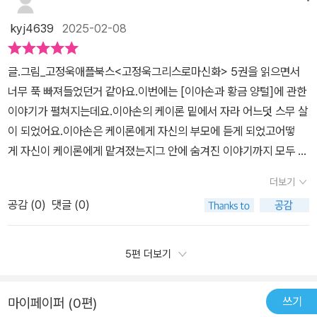
아니었지요. 그리고 돌아가는 길에서 신의 노여움을 사 리비아로 불
신들 사이에게 고민하는 파리스는 가장 아름다운 여인과 혼인할 기회
시착하고 맙니다. 그 상태로 손수 배를 끌고 사하라 사막을 지나 모로
kyj4639
2025-02-08
를 주겠다는'아프로디테' 여신을 선택함으로써 트로이 전쟁이 일어날
코의 아틀라스 산맥까지 갑니다. (헉헉 벌써 숨이 가파오네요.) 영웅
계기가 되었다고 하는데요이처럼 그리스 로마신화는 유럽의 미술과
은 신의 노여움만 사는게 아니었나봅니다. 헤라의 정원에 도착한 일
글.그림_고정욱애플북스<고정욱그리스로마신화> 5권을 읽으면서
문학, 역사에서 쉽게 찾아볼 수 있어요.초등과 중등의 필독서로 손꼽
행들은 그곳에서 회복을 해서 그리스로 돌아갈 수 있게 됩니다. 3년 3
너무 푹 빠져들었던거 같아요.이번에는 [이아손과 황금 양털]에 관한
히는 그리스 로마신화는 이런 전반적인 상식을 위해 전문가들이 추천
개월이라는 긴 시간동안 고생한 이아손과 원정대가 목적을 이루는 것
이야기가 펼쳐지는데요.이아손의 케이론 밑에서 자라 어느덧 스무 살
한다는 생각이 드는데요,아이들 눈높이에 맞춘 그리스 로마신화로
을 보고 감동받았다고 합니다. 역시나 중간중간 역사적 배경, 작가님
이 되었어요.이아손은 케이론에게 자신의 부모에 듣게 되었고어떻
저와 아이와 읽고 있는<주석으로 쉽게 읽는 고정욱의 그리스 로마신
의 생각 등등을 잘 녹여낸 주석이 아이의 독서를 깊이있게 만들어주
게 자신이 케이론에게 맡겨졌는지그 안에 숨겨진 이야기까지 모두 알
화> 5화에는 이올코스의 숨은 핏줄 이아손이 황금 양털을 찾아 나서
었습니다. 아름다운 삽화는 말할 것도 없었구요. 저도 같이 보면서 참
게 되었죠.이아손은 이올코스로 가기 위해 떠날 채비를 했어요.이올
는 모험 이야기를 담고 있어요.<이아손과 황금 양털>이올코스의 왕
더보기
재미있었거든요. 이렇게 재미난 책을 10권이나 만들어주시다니, 감
코스에서 펠리아스를 마주하게 되고아버지의 빼앗긴 왕위를 되찾
국의 왕인 '크레테우스'그에게는 '아이손'이라는 아들이 있었어요. 왕
사했습니다. 그리스 신화를 좋아하지 않던 아이가 책을 받자마자 쭉
공감 (
0
)
댓글 (0)
기 위해황금 양털을 되찾아 오기로 결심하는데요.이아손은 그리스
이 죽으면 그의 아들 중 장자가 왕위를 물려받아야 했지만 장자 아이
쭉 읽어가는 것이 신기하기만 합니다. 글밥도 많고 긴 책이라 아들이
의 영웅들 헤라클레스, 오르페우스, 제테스와 칼라이스에르기노
손이 아닌 이복형제 '펠리아스'가 왕위에 앉았어요.왕위에 오른 '펠리
읽을 수 있을까 내심 걱정을 하기도 했는데요. 엄마 얼굴에 침을 튀겨
스, 카스토르와 폴리데우케스, 테세우스 등과이 시대의 가장 뛰어
5편 더보기
아스'는 왕위를 지키기 위해 아이손의 자식까지도 위험에 빠뜨리려고
가며 재미있고 흥미진진한 부분을 설명하는 아들이 귀엽고 기특하기
난 목공이였던 아르고스가 만든 아르고호 원정대를 결성했어요.그리
했기에아이손은 자신의 아들 '이아손'을 지키기 위해 켄타우로스인
만 했어요. 남은 방학 동안에도 나머지 5권도 잘 읽도록 하겠습니다.
고 콜키스로 황금 양털을 되찾으러 모험을 떠난답니다.콜키스로 가
'케이론'에게 맡겨 키웠답니다.이올코스의 숨은 핏줄 이야손.이아손은
쓰기
마이페이퍼 (0편)
그럼 다음 6권에서 만나요. 안녕.출판사를 통해 도서를 지원받아 작
는 길은 결코 순탄하지 않았는데요.이아손은 황금 양털을 되찾고빼앗
케이론에게서 지혜와 용기를 배우고 스무 살이 되는 해에 자신의 자