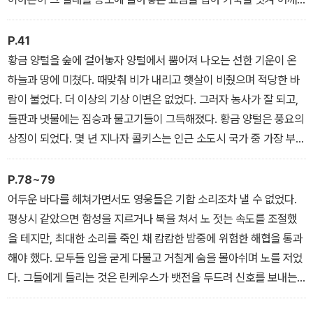
에 둘러메고 왔다. “훌륭하구나, 이아손. 너는 분명히 모든 이 들이 우
러러보는 영웅이 될 것이다.”
P.41
1장: 샌들 한 짝의 사나이
황금 양털을 숲에 걸어놓자 양털에서 뿜어져 나오는 선한 기운이 온
하늘과 땅에 미쳤다. 때맞춰 비가 내리고 햇살이 비췄으며 적당한 바
람이 불었다. 더 이상의 기상 이변은 없었다. 그러자 농사가 잘 되고,
들판과 냇물에는 짐승과 물고기들이 그득해졌다. 황금 양털은 풍요의
상징이 되었다. 몇 년 지나자 콜키스는 인근 소도시 국가 중 가장 부유
한 나라가 되었다. 잘 먹인 군사들은 날로 용맹해졌다.
P.78~79
2장: 황금 양털을 찾아서
어두운 바다를 헤쳐가면서도 영웅들은 기합 소리조차 낼 수 없었다.
평상시 같았으면 함성을 지르거나 북을 쳐서 노 젓는 속도를 조절했
을 테지만, 최대한 소리를 죽인 채 캄캄한 밤중에 위험한 해협을 통과
해야 했다. 모두들 입을 굳게 다물고 거칠게 숨을 몰아쉬며 노를 저었
다. 그들에게 들리는 것은 린케우스가 뱃전을 두드려 신호를 보내는
소리뿐이었다. 모두들 그 소리에 맞춰 노를 저었다. 아르고호는 빠른