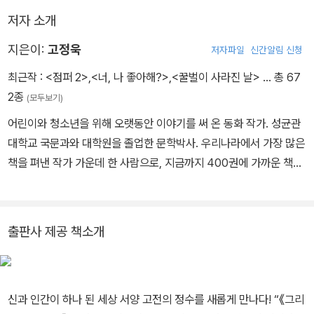
호 원정대의 진정한 고난은 그때부터 시작된다.
저자 소개
지은이:
고정욱
저자파일
신간알림 신청
최근작 :
<점퍼 2>
,
<너, 나 좋아해?>
,
<꿀벌이 사라진 날>
… 총 67
2종
(모두보기)
어린이와 청소년을 위해 오랫동안 이야기를 써 온 동화 작가. 성균관
대학교 국문과와 대학원을 졸업한 문학박사. 우리나라에서 가장 많은
책을 펴낸 작가 가운데 한 사람으로, 지금까지 400권에 가까운 책을
펴냈다. 《가방 들어 주는 아이》, 《까칠한 재석이》, 《아주 특별한 우리
형》 등 수많은 작품이 어린이들의 사랑을 받았다. 일 년에 300회가
넘는 강연을 다니면서 장애인을 소재로 한 동화를 많이 발표했어요.
출판사 제공 책소개
몸이 불편한 장애인으로 어린 시절 상처 주는 말 때문에 힘들었던 적
도 많았지만, 따뜻한 말 한마디가 사람을 다시 웃게 만든다는 것을 알
게 되었다. 그래서 어린이들이 서로를 이해하고, 자기 자신도 아끼며
신과 인간이 하나 된 세상 서양 고전의 정수를 새롭게 만나다! “《그리
살아가길 바라는 마음으로 이야기를 쓰고 있다. 2025년에 ‘아동 문