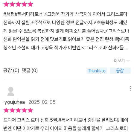
#서평#독서마라토너 ⚡️고정욱 작가가 삼국지에 이어서 그리스로마
신화까지 집필.⚡️주석으로 다양한 정보 전달까지.⚡️초등학생도 재밌
게 읽을 수 있도록 복잡하지 않게 에피소드를 풀어냈다.⚡️그리스로마
신화 완역본을 읽기 전에 맛보기로 읽어보기 좋은 전집 탄생!!📚아동
청소년 소설의 대가 고정욱 작가가 이번엔 <그리스 로마 신화>를 집
필하셨다. <주석으로 쉽게 읽는 고정욱 삼국지>를 통해 알고 있던 작
더보기
가의 <그리스 로마 신화> 출간 소식은 기대감을 상승시켰다.5편에서
공감 (
0
)
댓글 (0)
는 영웅들의 모험 이야기가 시작된다.이올코스의 왕 아이손의 아들
이아손은 숙부에게 빼앗긴 나를 되찾기 위해, 콜키스의 황금양털을
찾으러 모험을 떠난다.이때, 헤라클레스와 오르페우스, 북풍 보레아
메뉴
스의 쌍둥이 아들, 포세이돈의 아들, 제우스의 아들들, 오이디푸스, 아
youjuhea
2025-02-05
테네 최고의 영웅 테세우스 등이 함께 여행을 떠났다.ㅡ 황금양털 이
야기ㅡ 램노스 섬 이야기ㅡ 아르고호를 떠나는 영웅들과 이아손의 고
드디어 그리스 로마 신화 5권.#독서마라토너 중반을 달려왔다!!!!!이
난ㅡ 신의 미움을 받은 나라 이야기ㅡ 황금 양털을 얻기 위해 무모한
번엔 어떤 이야기로 우리 아이의 마음을 설레게 할까? 그리스 로마
도전을 한 이아손ㅡ 사랑을 위해 나라를 버린 메데이아ㅡ 비겁한 방