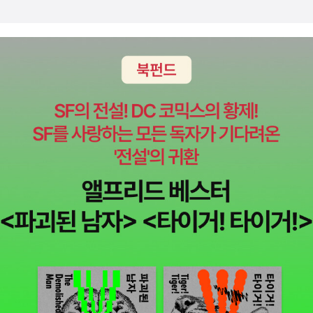
택한 '메데이아'.케이론의 가르침을 잊은 '이아손'.신탁에 의해 돌아섰
던 '헤라클레스'.신과 인간의 얽히고설킨 이야기 속에서 긴장감과 박
진감이 넘치는 그리스 로마신화 5화.<이아손과 황금 양털>에는우리
가 익히 알고 있던 그리스 로마 신화의 이아손과 헤파이스토스의 황
소의 싸움,이아손과 용의 이빨이 변신한 전사들과의 싸움 등이 긴장
과 재미를 더해갑니다.모험을 떠난 이아손과 50인의 영웅. 그들과의
모험은 인간의 본성이 (사랑, 믿음, 배신, 용기, 간사함, 의리......) 무
엇일까를 생각해 보게 됩니다. 본 서평은 도서를 지원받아 주관적으
로 작성하였습니다.