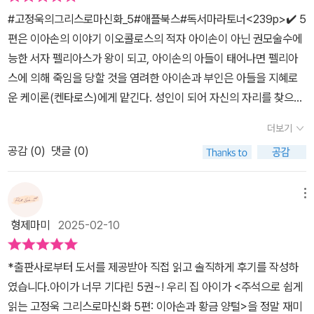
끝나지만그마저도 신화의 의미를 생각해보게 된다.재미와 배경지식
#고정욱의그리스로마신화_5#애플북스#독서마라토너<239p>✔️ 5
을 한 권으로!알고있는 그리스로마신화를새롭게 본다.#북스타그램 #
편은 이아손의 이야기 이오콜로스의 적자 아이손이 아닌 권모술수에
책스타그램 #신간책 #독서 #마라톤 #이아손과황금양털 #독서마라
능한 서자 펠리아스가 왕이 되고, 아이손의 아들이 태어나면 펠리아
톤 #그리스로마신화 #고정욱 #고정욱그리스로마신화 #독서습관 #
스에 의해 죽임을 당할 것을 염려한 아이손과 부인은 아들을 지혜로
서평단 #서평 #리뷰 #자기주도학습 #놀이육아 #책육아 #강심수정
운 케이론(켄타로스)에게 맡긴다. 성인이 되어 자신의 자리를 찾으러
책 #책읽는우리집🏠
귀향하는데 왕위를 넘겨 받는 조건으로 황금 양털을 찾아오라는 조건
더보기
이 걸리는데..그럼 황금 양털은 어디에 있는고?아타마스는 요정 네펠
공감 (
0
)
댓글 (0)
레와 결혼하여 프릭소스와 헬레를 낳고 알콩달콩 살았는데, 구름 타
고 자유롭던 그 시절을 잊지 못하고 구름 타고 가버렸네? 남편과 아
이들을 남기고? 😰 (선녀복도 없고 얘는 붙잡을 수 있는 방법도 없
메뉴
음) 아타마스는 후에 이노를 만나 내 아이를 잘 기를 수 있는지 보겠
형제마미
2025-02-10
소! 하고 1년 시험 끝에 결혼을 했는데 지 아이들을 낳고 돌변! 거기다
아타마스가 적자인 프릭소스를 후임자로 생각하고 있다는 것을 알고
*출판사로부터 도서를 제공받아 직접 읽고 솔직하게 후기를 작성하
프릭소스를 죽일 계획을 세운다. 여기서 갑자기 요정 어무니 등장! 니
였습니다.​아이가 너무 기다린 5권~! 우리 집 아이가 <주석으로 쉽게
들은 요정이 아니라 구름을 탈 수 없으니 황금 양털 숫양을 타고 콜키
읽는 고정욱 그리스로마신화 5편: 이아손과 황금 양털>을 정말 재미
스로 가거라~ 가던 도중 여동생 헬레는 떨어져 죽고, 홀로 콜키스에