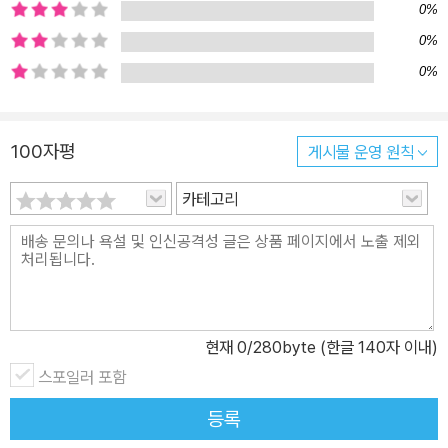
저자는 수많은 판본 비교 과정에서 발견한 다양한 관점의 해석을 추
0%
가하여 책 읽기의 즐거움뿐만 아니라 지적 고양감까지 전해준다. 20
0%
21년 출간된 《고정욱 삼국지》 이후 또 하나의 걸작으로 평가되는 이
0%
번 신작은 특히 겨울방학을 맞은 어린이와 청소년들에게 더없이 좋은
선물이 될 것이며 온 가족이 함께 배우고 즐기는 기회가 될 것이다. 2
025년 아스트리드 린드그렌 추모상(ALMA) 후보로 지명된 고정욱
100자평
게시물 운영 원칙
작가는 《주석으로 쉽게 읽는 고정욱 그리스 로마 신화》를 통해 자신
카테고리
의 문학적 성과를 이어가며 독자들에게 또 다른 감동을 선사할 것이
다. 신으로 묘사된 인간 세계의 민낯을 돌아보다 《그리스 로마 신화》
속 신과 영웅들은 낡은 활자에 갇혀 있지 않다. 이들은 문학 작품은 물
론 그림과 조각, 드라마와 영화, 게임 등 고대부터 현대에 이르기까지
끊임없이 확대 재생산되고 있다. 인문학을 만나는 첫 번째 관문이라
불리는 《그리스 로마 신화》는 인간에 대한 다양한 이해를 보여준다.
현재
0
/280byte (한글 140자 이내)
특히 중세 유럽의 미술 작품들은 《그리스 로마 신화》를 모티브로 하
스포일러 포함
여 만들어졌다고 단언할 수 있을 만큼 신화를 모른다면 그 의미와 상
등록
징을 이해하기 힘들 정도다. 《그리스 로마 신화》가 수많은 이들에게