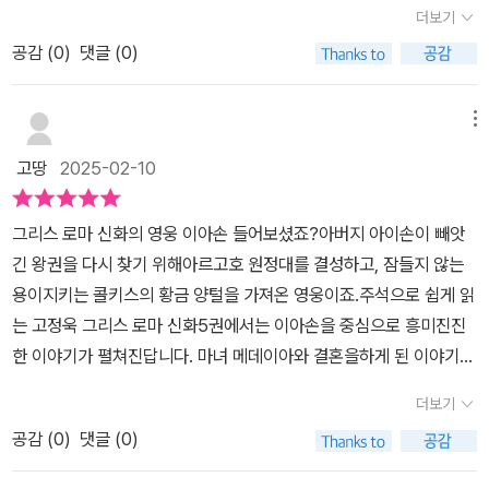
더보기
의 이야기는, 핸드폰을 보는 짧은 영상과 게임에 중독된 아이들에게
화》 시리즈 다섯번째 이야기 <이아손과 황금 양털>이올코스의 왕 펠
해야할 일이 먼저임을 깨우치는 에피소드다.아르고호를 타고 황금양
공감 (
0
)
댓글 (0)
리아스는 서자이면서 왕위를 차지할 만큼 교활함과 권모술수가 뛰어
털을 얻기 위해 떠난 모험길엔 크고 작은 고난이 기다렸다.무언가 이
났다.아쉬움없이 자란 아이손은 성품이 온화해서인지 동생과 왕위를
루기 위해서 얼마나 많은 인내와 노력이 필요한지, 아이들과 이야기
두고 싸우고 싶지 않아 왕좌를 넘겨준다.하지만 아들을 낳으면 펠리
메뉴
나누는 시간을 보내기 좋은 이야기였다.영웅 이야기 좋아할 남학생들
아스에게 죽임을 당할까 두려워 한다. 아들 이아손이 태어나자 펠리
고땅
2025-02-10
과 함께 독후활동하기 좋은 에피소드가 가득한 5권이었다.📚인간이
아스의 눈을 피해 케이론에게 맡긴다. 케이론의 가르침을 받고 잘 자
기에 무모한 도전을 했고, 유혹에 흔들렸으며, 사랑에 미혹되었다. 또
란 이아손은 스무살이 되어 출생의 비밀을 듣고 이올코스로 돌아간다
그리스 로마 신화의 영웅 이아손 들어보셨죠?아버지 아이손이 빼앗
한 신의 축복에 자만했고, 비겁한 방법으로 신의 노여움을 한몸에 받
이아손은 강에서 노파로 변신한 헤라를 돕고 여신의 축복을 받게된
긴 왕권을 다시 찾기 위해아르고호 원정대를 결성하고, 잠들지 않는
게 되는 실수를 했다. 신의 축복을 받을 때와 미움을 받을 때,인간사가
다. 이올코스로 돌아간 이아손은 펠리아스를 만나고 자신의 왕좌를
용이지키는 콜키스의 황금 양털을 가져온 영웅이죠.주석으로 쉽게 읽
어떤 영향을 받게 되는지 한눈에 살펴볼 수 있는 이아손의 일대기.영
되찾기 위해 황금 양털을 찾아 그 자격을 인정 받겠다고 한다.그렇게
는 고정욱 그리스 로마 신화5권에서는 이아손을 중심으로 흥미진진
웅이라 칭송받았던 이아손의 끝은 어떻게 될 것인가?🙋 그리스로마
이아손은 황금양털을 찾기 위해 50여명의 영웅들과 아르고호를 타고
한 이야기가 펼쳐진답니다. 마녀 메데이아와 결혼을하게 된 이야기부
신화 만화로만 보던 친구들에게🙋 그리스로마 신화를 좋아하는 아이
모험을 떠나게 된다*《주석으로 쉽게 읽는 고정욱 그리스로마 신화》
터 신들의 저주를 받은 고난까지!읽기 시작하면 멈출 수 없을 만큼 재
들에게알기 쉽게 풀어쓴 신화 이야기와 다양한 캐릭터로 상상력을 자
5편 <이아손과 황금 양털> 은 이아손과 영웅들이 아르고호를 타고
더보기
미있더라고요.그리스 로마 신화의 장점은 다양한 인물들이 등장하고,
극하는 그리스로마 신화로 가득한 책이라 추천합니다. ✨️✨️✨️✨️✨️⭕️
황금 양털을 찾아 떠나는 모험을 하는 이야기다.이아손과 영웅들이
공감 (
0
)
댓글 (0)
이들의 얽히고설킨 이야기를 통해생각하는 힘을 기를 수 있다는 점인
이 서평은 비전비앤피(@visionbnp) 서평단 자격으로 책을 제공받
만나는 사건과 장소 인물들 모두 흥미롭다. 여자들만 사는 섬, 도리오
것 같아요.물론 이야기 속에 아이들이 꼭 알아야 할 교훈까지 정말 유
아 주관적으로 작성하였습니다. #주석으로쉽게읽는고정우그리스로
니아 땅에서 만나게 된 거인들. 수많은 위기와 고난 속에 펼쳐지는 모