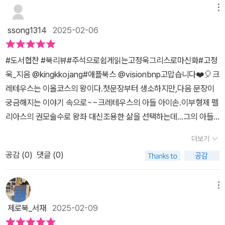
익한 책이 아닌가 싶어요.용기, 도전, 노력, 협동 등 쉽고 재미있게 배
마신화 #고정욱 #애플북스#5편_이아손과황금양털 #고전 #그리스
메뉴
험담이 흥미진진하게 펼쳐진다.신화 속에는 우리나라에 전해 오는 이
울 수 있는 그리스 로마 신화와 함께 즐거운 독서 시간보내보는 건 어
로마신화 #고정욱그리스로마신화 #독서마라톤 #전10권 #서평단 #
야기와 비슷해 익숙한 부분도 있어서 재미를 더해준다.아르고호를 타
ssong1314
2025-02-06
떨까요?
소설추천 #완독 #신간소개 #신간도서추천#북스타그램 #책스타그
고 모험을 떠나는 이아손의 여정은 인생이라는 배를 타고 삶을 헤쳐
램 #서평스타그램
나가는 우리의 삶과 닮았다이아손과 영웅들도 목표를 향해 나아갈 때
#도서협찬 #북리뷰#주석으로쉽게읽는고정욱그리스로마신화#고정
수많은 역경과 고난을 만난다. 두려워하지 않고 용감하게 맞서는 영
욱_지음 @kingkkojang#애플북스 @visionbnp고맙습니다❤️🎈크
웅들의 이야기는 우리의 삶이 힘들고 지칠 때 용기를 준다. 우리는 삶
레테우스는 이올코스의 왕이다.첫문장부터 생소하지만,다음 문장이
의 가치를 어디에 두고 살아가는가도 돌아보게 된다. 고정욱작가님의
궁금해지는 이야기 속으로~~크레테우스의 아들 아이손.이부형제 펠
《주석으로 쉽게 읽는 고정욱 그리스로마 신화 》는 신화를 새롭게 해
리아스의 권모술수로 왕좌 대신조용한 삶을 선택하는데...그의 아들
석해주니 이야기 속으로 빠져든다신화의 방대함과 다양한 설을 주석
이아손은 목숨을 부지하기 위해켄타우로스 케이론에게 맡겨진다.이
더보기
으로 설명해주는 친절함과 우리나라의 비슷한 이야기도 찾아보게 된
아손의 모험과 인정을 베풀어,그로인해 헤라의 축복을 받는 모습은삭
다.신화 속 인상적인 장면을 호쾌한 일러스트는 책을 보는 재미를 더
공감 (
0
)
댓글 (0)
막한 세상 속 진정한 영웅의 인간미를보여준다.모험과 영웅,신화의
해준다6편에서는 어떤 이야기가 펼쳐질까?기대되고 궁금해진다@vi
재미와 함께5권째보며 더 기대되는여기서 잠깐!부분이 있어동서양의
sionbnp에서 좋은 책 보내주셔서 잘 읽었습니다 감사합니다 <출판
고전을 한 페이지로볼 수 있는 매력적인 책이다.사랑과 전쟁,거인과
메뉴
사로부터 제공받은 책을 읽고 작성한 주관적인 글입니다>
요정,흥미진진한 등장인물들과난관을 이겨낸 여정 끝황금양털의 의
제로북_서재
2025-02-09
미도 알 수 있다.인생의 축소판을 보여주는영웅의 말로가 허무하게