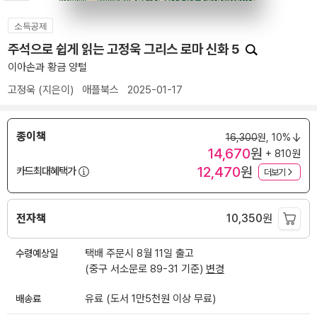
소득공제
주석으로 쉽게 읽는 고정욱 그리스 로마 신화 5
이아손과 황금 양털
고정욱
(지은이)
애플북스
2025-01-17
종이책
16,300
원,
10%
14,670
원
+ 810원
12,470
원
카드최대혜택가
더보기
전자책
10,350
원
수령예상일
택배 주문시 8월 11일 출고
(중구 서소문로 89-31 기준)
변경
배송료
유료 (도서 1만5천원 이상 무료)