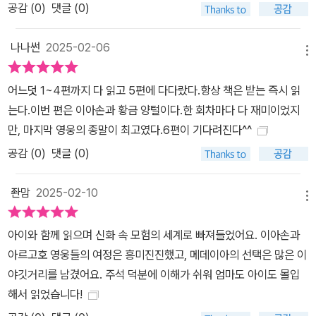
리적이고 모순적인 모습으로 비치며, 거짓말과 속임수, 배신을 일삼
공감 (
0
)
댓글 (0)
으며, 끊임없이 분란을 일으킨다. 이런 신화를 이해하기 위해서는 다
양한 문화적 배경과 관점에 대한 지식이 필요하다. 저자의 식견은 이
나나썬
2025-02-06
메뉴
부분에서 빛을 발한다. 예를 들어, 저자는 이 책에서 제우스의 여성 편
력을 안정적인 정치를 펼치려는 정치적 판단으로 해석한다. 이렇듯
어느덧 1~4편까지 다 읽고 5편에 다다랐다.항상 책은 받는 즉시 읽
신화 속에 나타난 도덕적·윤리적 모순을 현대적 문맥에서 재해석하여
는다.이번 편은 이아손과 황금 양털이다.한 회차마다 다 재미이었지
어린이 청소년 독자들이 보다 넓은 시각으로 세상을 바라볼 수 있도
만, 마지막 영웅의 종말이 최고였다.6편이 기다려진다^^
록 해준다. 신화의 방대함과 다양한 설(說)을 친절한 주석으로 설명
공감 (
0
)
댓글 (0)
하다 《고정욱 그리스 로마 신화》는 30년 이상 글쓰기에 매진해온 고
정욱 작가의 모든 것을 담아낸 역작이라 할 만하다. 오랜 시간 구전으
좐맘
2025-02-10
메뉴
로 전해져 다양한 이설(異說)로 존재하는 신화의 특성상 얽히고설킨
이야기를 한 무더기의 실타래를 풀어내듯 저자 특유의 혜안과 포용적
아이와 함께 읽으며 신화 속 모험의 세계로 빠져들었어요. 이아손과
시각으로 친절한 주석을 더했다. 이는 글 읽기의 즐거움을 방해하지
아르고호 영웅들의 여정은 흥미진진했고, 메데이아의 선택은 많은 이
않도록 유연한 이야기의 흐름을 유지한 채 주석으로 독자의 이해를
야깃거리를 남겼어요. 주석 덕분에 이해가 쉬워 엄마도 아이도 몰입
도와준다. 이와 함께 《그리스 로마 신화》에서 파생된 다양한 인문학
해서 읽었습니다!
적· 사회문화적 역사적 지식을 더해 어린이 청소년 독자가 지적으로