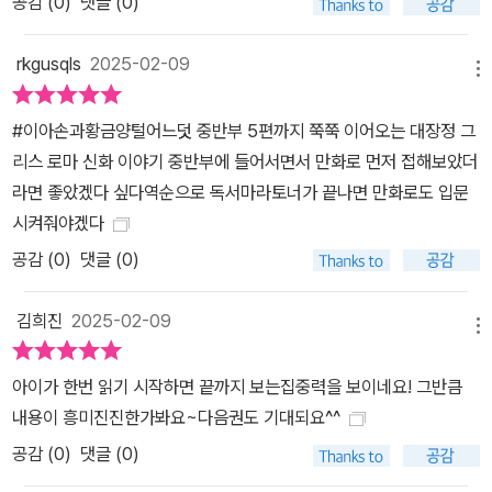
공감 (
0
)
댓글 (0)
한 걸음 성장하도록 이끌어준다. 신화 속 인상적인 장면을 호쾌한 일
러스트로 담아내다 《고정욱 그리스 로마 신화》에는 우리에게 익숙한
rkgusqls
2025-02-09
신화 속 인물과 인상적인 명장면이 일러스트로 담겨 있다. 《고정욱 삼
메뉴
국지》에 이어 새로운 느낌으로 탄생한 신과 영웅들은 책 속에서 금방
이라도 튀어나올 듯 역동적이고 입체적인 모습을 보여준다. 또한 신
#이아손과황금양털어느덧 중반부 5편까지 쭉쭉 이어오는 대장정 그
화 속 명장면을 생생하게 담아낸 일러스트로 글 읽기의 즐거움을 더
리스 로마 신화 이야기 중반부에 들어서면서 만화로 먼저 접해보았더
한다.
라면 좋았겠다 싶다역순으로 독서마라토너가 끝나면 만화로도 입문
시켜줘야겠다
공감 (
0
)
댓글 (0)
김희진
2025-02-09
메뉴
아이가 한번 읽기 시작하면 끝까지 보는집중력을 보이네요! 그반큼
내용이 흥미진진한가봐요~다음권도 기대되요^^
공감 (
0
)
댓글 (0)