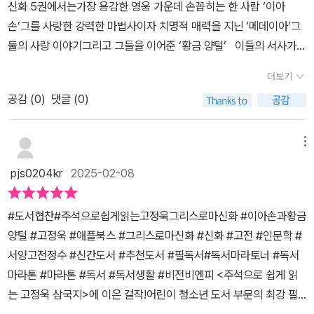
신화 5권에서는가장 용감한 영웅 가운데 손꼽히는 한 사람 ‘이아
법을 쓴 이아손에게 벌을 주는 신📍p15너는 그 누구보다 정의로운
손’그를 사랑한 강력한 마법사이자 치명적 매력을 지닌 ‘메데이아’그
자가 되어야 한다. 가서 정직하게, 또한 왕자답게 너의 삶을 살기 바란
둘의 사랑 이야기그리고 그들을 이어준 ‘황금 양털’ 이들의 서사가
다. 그러면 사람들은 자연스레 너를 추중할 것이다. 네가 멋지게 성장
얼마나 길었으면 5권 한 권을 다 차지했는지.. 힘든 여정 속에서도
하고 있다는 소식을 듣는다면 더없이 기쁘겠구나.📍p77'수없이 많
더보기
이아손은 메데이아의 손을 놓지 않고 끝까지 함께 하였다.그리고 그
은 배들이 이곳에서 침몰하고, 선원들은 끌려가 노예가 되었습니
공감 (
0
)
댓글 (0)
둘은 동료들과 함께 지상낙원인 아틀라스에 도착했다.사랑이라는 것
다.'(...) 어떻게 해야 좋을지 알 수 없었따. 그의 목적은 황금 양털을
은 이런 것일까?즐겁고 행복할 때만 함께하는 것이 아니라, 힘들고
구해 오는 것이지만 한 사람의 영웅도 잃지 않고 무사히 항해를 마치
어려울 때도 함께 한다는 것.그리고 손을 맞잡고 간다는 것. 그리스
메뉴
는 것도 그에 못지않게 중요했기 때문이다. 지도자란 원래 고뇌하는
로마신화를 아이가 읽으면서 항상 재미로만 보았는데 이렇게 깊은 의
자리다.📍p108그대들은 힘든 임무를 맡았지요. 하지만 포기하지 않
pjs0204kr
2025-02-08
미가 숨어있는지는 몰랐다고 한다.역시 고정욱작가님의 책이라며 극
는다면 이룰 수 있을 겁니다. 물론 그대들이 가야 할 길에 신들이 준비
찬을 한다...
해둔 수많은 장애물을 이겨내야 가능한 일이지요.📚5권에선 영웅 이
#도서협찬#주석으로쉽게읽는고정욱그리스로마신화 #이아손과황금
아손의 일대기를 다룬다.영웅들의 모험 이야기 중에는 아이들에게 귀
양털 #고정욱 #애플북스 #그리스로마신화 #신화 #고전 #인문학 #
감이 될 내용들이 많았다.무조건 싸우겠다고 덤비는 상대와 어떻게
서양고전정수 #신간도서 #추천도서 #필독서#독서마라토너 #독서
대화를 하면 좋은 보여주는 에키온.친구를 놀리거나, 조금만 화가 나
마라톤 #마라톤 #독서 #독서생활 #비전비엔피 <주석으로 쉽게 읽
도 고함지르는 아이에게 큰 교훈을 줄 장면이다.램노스 섬에서 자신
는 고정욱 삼국지>에 이은 걸작!어린이 청소년 도서 부문의 최강 필
들이 해야할 일을 까맣게 잊고 쾌락에 빠져 모험을 멈출 뻔한 영웅들
자 고정욱작가님의 신간!!!!《주석으로 쉽게 읽는 고정욱 그리스로마신