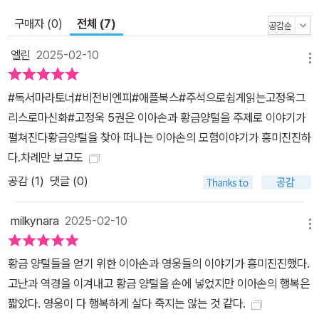
영감을 주는 것은 그 안에 묘사된 다양한 신과 인간의 군상들이 다채
구매자 (0)
전체 (7)
로운 가치관을 보여주기 때문이다. 신들은 근엄하지 않고 영웅들은
비장하지 않다. 세계를 창조한 위대한 신들은 아름다운 여자를 탐하
엘린
2025-02-10
메뉴
고(제우스), 술과 쾌락을 즐기며(디오니소스), 자신의 마음에 들지 않
는다고 자식을 버리는 비정함(헤라)까지 보여준다. 원칙주의자이지
#독서마라토너#비전비엔피#애플북스#주석으로쉽게읽는고정욱그
만 예외가 있고, 호전적이지만 사랑스럽고, 지혜롭지만 어리석으며,
리스로마신화#고정욱 5권은 이아손과 황금양털을 주제로 이야기가
친절하지만 잔인하고, 너그러우면서 시기하고 질투하며, 아량 있는
펼쳐진다황금양털을 찾아 떠나는 이아손의 모험이야기가 흥미진진하
듯하지만 속 좁은 신들의 속성은 바로 우리 인간의 민낯을 보여주는
다.차례만 보고도
듯하다. 이를 통해 인간 본성에 대한 이해를 넓히는 동시에 자신을 되
공감 (
1
)
댓글 (0)
돌아보게 만든다. 출간 의의 및 특징 독자들의 기준에 맞춰 신화를 새
롭게 해석하다 《그리스 로마 신화》는 제국주의와 남성 우월주의라는
milkynara
2025-02-10
편향된 가치관을 기본으로 만들어졌다. 수많은 영웅들의 모험은 그대
메뉴
로 정복과 지배의 역사다. 신화 속에서 세상의 중심은 그리스로 상징
황금 양털들을 얻기 위한 이아손과 영웅들의 이야기가 흥미진진했다.
되는 서양이며 그 외의 지역은 정복되어 마땅한 미개한 모습으로 그
고난과 역경을 이겨내고 황금 양털을 손에 넣었지만 이아손의 행복은
려진다. 게다가 여성 신이나 인물들은 남성의 용맹함을 드러내는 요
짧았다. 영웅이 다 행복하게 살다 죽지는 않는 것 같다.
소나 때로는 전리품으로 묘사되기도 한다. 완벽해야 할 신들은 비윤