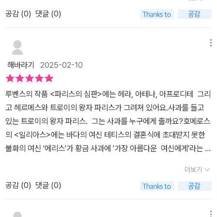
보도록 합시다. 이번 편에서는 이아손의 이야기인데요. 아이손과 이
했어요. 그만큼 몰입도가 높고, 신화 속에 담긴 교훈도 잘 전달된 것
뻔~드디어 콜키스에 도착!예전 헤라 여신을 도와줬던 적이 있었던 이
공감 (
0
)
댓글 (0)
아손의 관계를 헷갈리지 않도록 해야합니다. 아이손이 아버지이고,
같아요.빨리 6권도 만나보고 싶어요^^우리 아이가 너무 좋아하는 고
아손은 헤라의 도움으로 메데이아를 사랑으로 꼬셔 나라와 부모를 배
이아손이 아들이에요. 이아손의 아버지인 아이손은 왕권을 넘겨줍니
정욱 작가님의 주석으로 쉽게 읽는 그리스로마 신화!📚이번 겨울방
신하게 만들어 황금 양털을 GET!그러나 신들의 노여움을 사서 귀환
다. 자진해서 넘겨주긴 했지만, 살고 싶어서 넘겨주었으니 강제로 넘
메뉴
학에는 그리스로마 신화 시리즈로 정주행할 예정이에요.주석이 덧붙
하는 여정도 험난~무려 3년 3개월이라는 긴 고행 끝에 이오콜로스에
겨준 것이나 다름이 없었지요. 켄타우로스인 케이론에게 가서 가르침
여져 있어 아이가 신화를 쉽고 재미있게 이해할 수 있어서, 학습 효과
해바라기
2025-02-10
도착했으나 펠리아스가 왕위를 친절히 내어줄까나?#제로책방 #책
을 받은 이아손은 자신의 출생에 대해서 궁금해하기 시작했어요. 결
도 뛰어나고 지식도 쌓을 수 있는 완벽한 도서!올 겨울방학 필독서로
리뷰 #책기록 #책추천 #초등부터성인까지추천도서 #아이와함께읽
국 출생의 비밀을 알게 된 이아손은 삼촌 펠리아스에게서 왕권을 되
강력 추천드려요. 👍👍👍#도서협찬 #주석으로쉽게읽는고정욱그리
루벤스의 작품 <파리스의 심판>에는 헤라, 아테나, 아프로디테 그리
는책 #그리스로마신화인문서 #서평도서 #독서마라토너 #총10권중
찾기 위해 아르고호 원정대를 결성합니다. 원정대를 결성한 이유가
스로마신화5#주석으로쉽게읽는고정욱그리스로마신화 #그리스로마
고 헤르메스와 트로이의 왕자 파리스가 그려져 있어요.사과를 들고
5권 #북스타그램이아손 키워준 케이론의 마지막 당부“너는 앞으로
바로 표지와 관련되어 있는데요. 그냥 왕권을 물려줄리가 없었지요.
신화 #비전비엔피#고정욱 #겨울방학책읽기 #독서마라톤#그리스로
있는 트로이의 왕자 파리스. 그는 사과를 누구에게 줄까요?호메로스
힘들고 어려운 일을 수없이 겪을 것이다. 그렇더라도 명예를 더럽히
펠리아스는 황당한 조건을 겁니다. 바로 절대 잠들지 않는 용이 지키
마신화읽기 #초등인문학#애플북스 #초등추천도서 #청소년필독서
의 <일리아스>에는 바다의 여신 테티스의 결혼식에 초대받지 못한
지는 말아라. 너는 그 누구보다 정의로운 자가 되어야 한다. 가서 정직
고 있는 황금양털을 가져오는 것이었지요. 이아손은 과연 황금양털을
불화의 여신 '에리스'가 황금 사과에 '가장 아름다운 여신에게'라는 글
하게, 또한 왕자답게 너의 삶을 살기 바란다. 그러면 사람들은 자연스
가져왔을까요? 이아손에게 어떤 모험이 일어날지 궁금해지지요? 그
귀를 새겨 넣어 여신들의 다툼을 일으켰어요.많은 여신들 중에는 '헤
레 너를 추종할 것이다. 네가 멋지게 성장하고 있다는 소식을 듣는다
럼 읽어보세요^^아들이 가장 인상 깊었던 부분은 정말로 아르고호 원
더보기
라', '아테나', '아프로디테'도 있었지요.하늘의 신 제우스는 여신의 원
면 더없이 기쁘겠구나.”15p
정대가 큰 고생을 하다 목적을 이룬 부분이라고 해요. 이들은 그리스
공감 (
0
)
댓글 (0)
망을 피하기 위해 트로이의 왕자 '파리스'에게 황금 사과를 가장 아름
에서 출발해서 지금의 튀르키예의 다르다넬스 해협을 지나고 흑해를
다운 여신에게 줄 것을 명령해요. 결혼과 가정의 여신'헤라'와 지혜와
가로지른 뒤, 현재의 조지아의 땅으로 입성하게 됩니다. 거기가 끝이
전쟁의 여신'아테나' 그리고 미와 사랑의 여신 '아프로디테' 막강한 여
메뉴