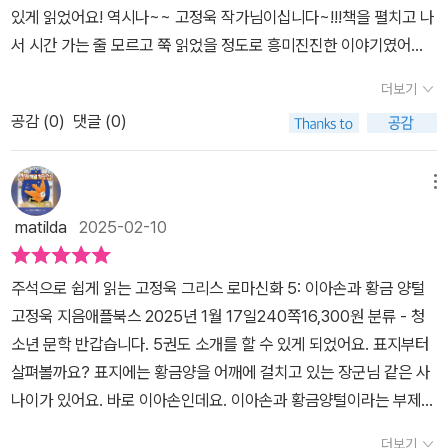
있게 읽었어요! 역시나~~ 고정욱 작가님이십니다~!!!책을 펼치고 나
도착한 프릭소스는 콜키스의 딸 칼키오페 공주와 결혼하고 황금 양털
서 시간 가는 줄 모르고 쭉 읽었을 정도로 흥미진진한 이야기였어
을 아레스의 숲에 바친다. 이후로 강성해져 가는 콜키스. 그 덕이 황금
요. 이번 5권은 그리스 신화의 유명한 이야기인 이아손과 황금 양털
양털이라는 소문이 일파만파~~바로 콜키스에 있는 황금 양털을 찾
더보기
을 다루고 있어요. 이아손은 어린 시절, 왕위를 빼앗긴 아버지를 대신
으러 가라는 것! 마녀 메데이아가 지키고, 불을 뿜는 용이 지키고 있어
공감 (
0
)
댓글 (0)
해 황금 양털을 찾는 큰 모험을 떠나게 돼요. 그런데 그 황금 양털이
절대 아무도 훔칠 수 없다는 그 황금 양털~ 모여라~ 모여라~ 멋진
아주 특별하고 위험한 곳에 숨겨져 있어서, 이아손은 믿을 수 있는 영
용사라 여겨지는 이는 모두 모여라~그리스 로마 신화에서 멋지다라
웅들과 함께 아르고호를 타고 대모험을 시작하게 돼요.아이에게는 이
메뉴
고 여겨지는 용사 50명(헤라클레스 포함)이 모여 최고의 목고 장인
아손이 겪는 고난과 모험이 정말 흥미진진하게 느껴졌고, 특히 여자
아르고스가(참고로 이 양반이 얼마나 대단한 장인이었던지 architec
matilda
2025-02-10
들만 사는 섬에서의 이야기나 용을 물리치는 장면이 재미있다고 했어
t의 어원이시라네) 만든 아르고호를 타고 산넘고 물건너 바다 건너 떠
요. 또한, 이아손이 황금 양털을 찾고, 메데이아의 도움을 받으면서 점
나는 대모험~ 이 맴버엔 펠리아스의 아들도 있었다는…(아들이 봐도
주석으로 쉽게 읽는 고정욱 그리스 로마신화 5: 이아손과 황금 양털
점 더 영웅으로 성장하는 모습에 큰 감동을 받았다고 해요.책 속에서
아부지 못된 놈! 나는 정의의 편에 서겠어!)여정 중의 고비가 수차례
고정욱 지음애플북스 2025년 1월 17일240쪽16,300원 분류 - 청
이아손과 그의 동료들이 겪는 여러 어려움을 이겨내고 계속 나아가는
여자들만 사는 렘노스섬에서 짝짓기하고 알콩달콩 살다가 시간 허비
소년 문학 반갑습니다. 5권도 소개를 할 수 있게 되었어요. 표지부터
모습이 아이에게 큰 용기와 희망을 주었어요. 그리고 가장 중요한 건
하고~헤라클레스의 호통이 아니였음 여기 정착했지. 😜헤라클레스
살펴볼까요? 표지에는 황금양을 어깨에 걸치고 있는 장군님 같은 사
이 책은 그리스 신화의 복잡한 부분을 고정욱 작가님이 주석으로 쉽
의 애제자 힐라스를 샘 요정에게 잃고 헤라클레스와 포이아스는 여기
나이가 있어요. 바로 이아손인데요. 이아손과 황금양털이라는 부제에
게 풀어줘서 아이가 이해하기도 쉽고 재미있게 다가갈 수 있었어요.
서 이만 하차~ 하는 일도 생기고..고난 속의 예언가를 구해줘서 2개
맞게 이번 이아손의 이야기가 가득할 것 같네요. 무슨 내용인지 살펴
책을 읽으면서 아이가 여러 번 이야기의 내용에 대해 질문을 하기도
더보기
의 바위를 건너는 법을 알아냈기 망정이지 아님 바위 사이에 좌초될