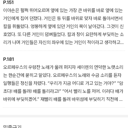
속도로 물살을 헤쳐 나갔다. 맨 뒤에 있는 키잡이는 린케우스의 나지
P.151
막한 목소리를 따라 키를 조정했다.
이아손은 펄쩍 뛰어오르며 옆에 있는 가장 큰 바위를 바로 옆에 있는
5장: 떠나는 영웅들
거인에게 집어 던졌다. 거인은 등 뒤를 바위로 맞자 바로 돌아서면서
칼을 휘둘렀다. 엉뚱하게 옆에 있던 거인의 목이 날아갔다. 그것이 신
호였다. 또 다른 거인이 덤벼들었다. 칼과 창이 요란하게 부딪히는 소
리가 나며 거인들은 자신의 좌우에 있는 거인이 적이라고 생각하고는
서로 치고받으며 전투를 벌였다. 거인들은 누가 적인지 도 모른 채 싸
우고 있었지만, 이아손은 누가 적인지 잘 알고 있었다.
P.181
오르페우스의 우렁찬 노래가 울려 퍼지자 세이렌의 연약한 노랫소리
9장: 끝내 황금 양털을 손에 넣다
는 한순간에 묻히고 말았다. 오르페우스의 노래와 수금 소리를 듣자
일행들은 정신을 차렸다. “우리가 지금 어디로 가고 있는 거야?” “암
초다! 배를 돌려! 배를 돌리라고!” “어서 빨리 노를 저어. 이러다 배가
바위에 부딪히겠어.” 재빨리 배를 돌려 바위섬에 부딪히기 직전에 아
르고호는 방향을 틀었다. 그들은 겨우 안전해졌다.
11장: 이아손과 메데이아의 결혼
밑줄긋기