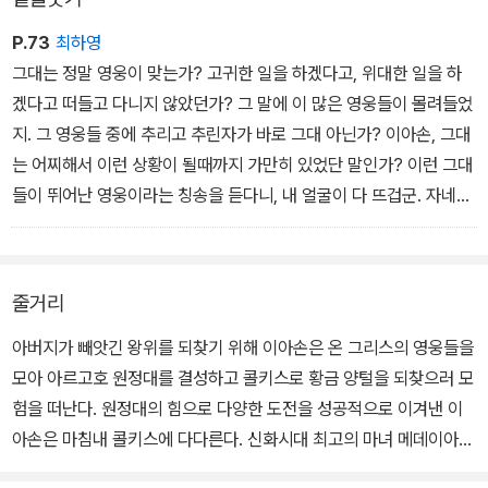
P.73
최하영
그대는 정말 영웅이 맞는가? 고귀한 일을 하겠다고, 위대한 일을 하
겠다고 떠들고 다니지 않았던가? 그 말에 이 많은 영웅들이 몰려들었
지. 그 영웅들 중에 추리고 추린자가 바로 그대 아닌가? 이아손, 그대
는 어찌해서 이런 상황이 될때까지 가만히 있었단 말인가? 이런 그대
들이 뛰어난 영웅이라는 칭송을 듣다니, 내 얼굴이 다 뜨겁군. 자네들
은 실수로 이자리에 왔을 뿐이야. 내가 한마디로 정리해주지. 자네들
은 모두 똥 덩어리야!˝
줄거리
아버지가 빼앗긴 왕위를 되찾기 위해 이아손은 온 그리스의 영웅들을
모아 아르고호 원정대를 결성하고 콜키스로 황금 양털을 되찾으러 모
험을 떠난다. 원정대의 힘으로 다양한 도전을 성공적으로 이겨낸 이
아손은 마침내 콜키스에 다다른다. 신화시대 최고의 마녀 메데이아의
도움으로 황금 양털을 차지하게 되지만, 신들의 저주를 받은 아르고