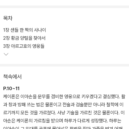
인간의 다양한 감정과 인간 존재에 대해 근본적인 질문을 던지는 서
양 고전의 정수다. 《그리스 로마 신화》 속에 담긴 신과 영웅들의 이야
목차
기는 많은 이들의 상상력을 자극하여 문학, 예술, 철학 작품의 탄생에
영향을 준 서양 문화의 원형으로 손꼽힌다. 그 상징적 매력은 수천 년
1장 샌들 한 짝의 사나이
이 지난 지금까지 이어지면서 수많은 미디어에서 확대 재생산되고 있
2장 황금 양털을 찾아서
다.
3장 아르고호의 영웅들
《고정욱 그리스 로마 신화》는 다년간에 걸친 저자의 방대한 연구와
깊이 있는 통찰력을 바탕으로 신화 속 인물과 사건에 대한 설명은 물
책속에서
론이고 신화의 기원과 전승 과정을 친절한 주석으로 소개한다. 저자
는 수많은 판본 비교 과정에서 발견한 다양한 관점의 해석을 추가하
P.10~11
여 책 읽기의 즐거움뿐만 아니라 지적 고양감까지 전해준다.
케이론은 이아손을 문무를 겸비한 영웅으로 키우겠다고 결심했다. 활
과 창과 방패 쓰는 법은 물론이고 전술과 검술뿐만 아니라 철학에 이
르기까지 모든 것을 가르쳤다. 사냥 기술을 가르친 것은 물론이다. 이
아손은 케이론의 가르침을 받으며 하루가 다르게 성장했다. 하루는
이아손이 그 일대를 공포에 몰아넣은 표범을 잡아 가죽을 벗겨 어깨