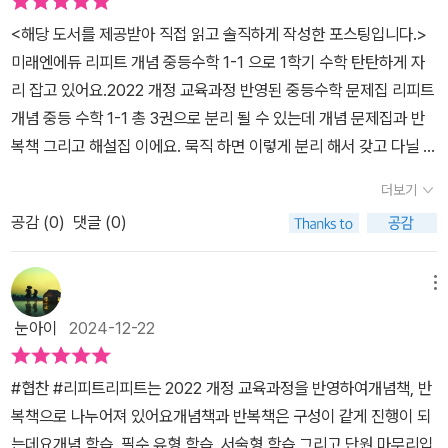
개념들을 먼저 읽어보면서배울 것들에 대해 미리 생각해 봅니다.이
로 마무리 해 볼수 있어요. 이렇게 반복해서 공부하면서기본을 단단
<해당 도서를 제공받아 직접 읽고 솔직하게 작성한 포스팅입니다.>
부분에 스스로 답을 할 수 있을 정도면개념 고웁 확실하다 할 수 있겠
히 잡을수 있지요 엄마표로 진행하는데 빠지면 안될 정답과 해설,단
미래엔에듀 리피트 개념 중등수학 1-1 으로 1학기 수학 탄탄하게 자
죠? ^^ 개념 부분만 먼저 살펴보면,내용 정리가 아주 깔끔하게 되어
순 정답 뿐만아니라 해설부분도 있어서 아아한테 설명해 주기 편해서
리 잡고 있어요.2022 개정 교육과정 반영된 중등수학 문제집 리피트
있다는 것을 알 수 있어요.군더더기 없이 개념 정리가 잘 되어 있고,이
좋네요 중등 수학이라 한문제씩 너무 열심히 풀고 있는 선아랍니다.
개념 중등 수학 1-1 총 3권으로 분리 될 수 있는데 개념 문제집과 반
해하기 쉽게 형광펜 표시와 풀이 등이 잘 나와있어요.한가지 더 좋았
겨울방학동안 천천히 풀어봐야 겠어요.
복책 그리고 해설집 이에요. 묵직 하면 이렇게 분리 해서 갖고 다닐 수
던 부분은 개념 정리 하단에 있는개념 브릿지 부분입니다.주요 개념
있어요. 학교에서 좀 풀어 보겠다고 해서 분리 해주었네요. 1. 교재의
을 스스로 빈 칸을 채워가며 완성하는 것인데요,아이가 스스로 정리
더보기
특징 개념책과 반복첵!개념학습과 필수 유형 익히기, 서술형 감잡기,
가 되는 것 같다고 하더라구요.나중에 이 부분들만 스스로 정리해 두
공감 (
0
)
댓글 (0)
단원 마무리 하기로 연결 되요. 반복첵! 은 개념북과 쌍둥이 구성 북으
면나만의 수학 개념집이 될 수도 있을 것 같아요~개념을 살피고 개념
로 반복 학습이 가능한 교재 이지요. 개념북은 소인수분해, 정수와 유
체크 문제들을 풀어봅니다.개념을 확실히 이해했는지 알 수 있는간단
리수, 정수와 유리수의 계산, 문자의 사용과 식, 일차방정식, 좌표평면
메뉴
하지만 필수적인 문제들이에요.꼼꼼히 찬찬히 풀어보았습니다.내용
과 그래프, 정비례와 반비례 부분인데 정말 중요한 포인트를 배우는
잘 이해하고 있는 것 같아요~ 다행~^^그렇게 개념을 확인하고 문제
눈아이
2024-12-22
것 이기 때문에 한번 풀어서는 안되겠더라구요. 그 포인트가 반복첵
를 풀어 본 다음은필수 유형 익히기 문제를 풀어보게 됩니다.각 유형
인거 같아요. 이런 부분이 미래엔에듀 리피트 개념 중등수학이 정말
마다 두 개의 문제를 풀어보게 되어 있어요.좌측에 대표 유형 문제가
#협찬 #리피트리피트는 2022 개정 교육과정을 반영하여개념책, 반
마음에 듭니다. 2. 교재의 구성개념/ 개념 bridge / 개념체크개념을
있고 우측에 쌍둥이 문제가 나와있습니다.대체로 기본 개념에 충실한
복책으로 나누어져 있어요개념책과 반복책은 구성이 같게 진행이 되
정리 노트 처럼 간결하게 정리 해주고 개념 bridge로 간단하게 풀어
문제들이라 잘 풀어냈어요.한걸음 더 유형 문제도 있는데요,조금 더
는데요개념 학습, 필수 유형 학습, 서술형 학습 그리고 단원 마무리입