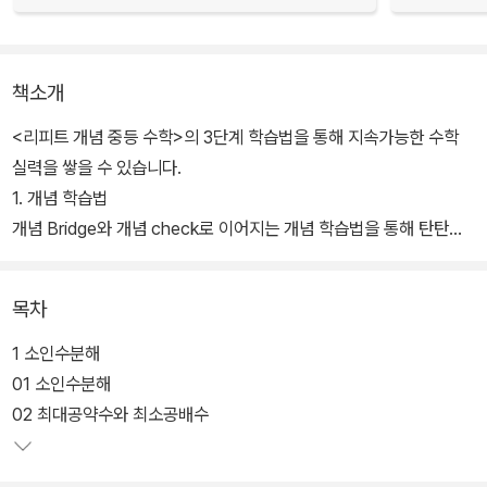
책소개
<리피트 개념 중등 수학>의 3단계 학습법을 통해 지속가능한 수학
실력을 쌓을 수 있습니다.
1. 개념 학습법
개념 Bridge와 개념 check로 이어지는 개념 학습법을 통해 탄탄하
게 개념을 세웁니다.
2. 유형 학습법
목차
사고력과 문제 해결력을 키우며 서술형도 훈련하여 모든 실전에서 자
신 있게 도전합니다.
1 소인수분해
3. 반복 학습법
01 소인수분해
개념 책과 반복 첵의 1:1 매칭 학습으로 자연스럽게 반복하여 수학 실
02 최대공약수와 최소공배수
력을 완성합니다.
[수학이 쉬워진다. 반복 학습을 통해 개념을 제대로 공부하자! ]