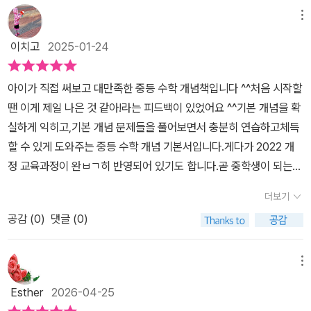
문제지를 가끔 들고 오는것 문제를 확인해보면, 딱히 서술형 문제랄
행 학습에 사용하기에 좋습니다반복 훈련을 통해 스피드하게 실력을
용과 식, 일차방정식, 그리고 좌표평면과 그래프 6개 단원을 배워볼
메뉴
것은 없더라고요. 그런데 중학교 갔다고 감자기 서술형을 작성하라고
완성하는 기본 개념서!중등수학문제집은 리피트 개념을 추천합니다​
수 있어요.매 단원이 시작될때 초등 수학과 연계되는 내용이나 향후
하면 난감해지잖아요. 이렇게 단계를 나누어서 생각의 흐름을 알려주
이치고
2025-01-24
개념은 이해한 것 같은데문제가 잘 안 풀리는 아이들이 있나요?개념
연계단원을 표기 해 두면 전반 수학의 흐름을 알수 있어서 더 좋을듯
면서 쌍둥이 유형 문제로 작성하는 감을 알아가면, 자연스럽게 아이
을 문제에 적용하는단계별 훈련이 필요합니다문제 해결 능력을 키울
하는데이부분이 약간 아쉽네요.예전에 사고력 수학문제를 풀때 소수
가 학교 시험문제에서도 잘 작성할 수 있을거예요.개념 책과 같은 구
아이가 직접 써보고 대만족한 중등 수학 개념책입니다 ^^처음 시작할
수 있는 중등수학문제집!<리피트 개념 중등수학 1-1>을 추천합니다
와 합성수를 접해보고나서이 부분에 관심이 있었는데 소인수분해까
성으로한 번 더!개념 - 유형 - 서술형 - 단원의 마무리 까지!이렇게 반
땐 이게 제일 나은 것 같아!라는 피드백이 있었어요 ^^기본 개념을 확
지 배워볼수 있어서 너무 흥분된 선아랍니다. 개념 Bridge와 개념 ch
복 훈련을 하면, 빠르게 실력을 완성할수 있을거예요.수학의 자신감
실하게 익히고,기본 개념 문제들을 풀어보면서 충분히 연습하고체득
eck로 이어지는 개념 학습법을 통해 탄탄하게 개념을 익혀볼수 있어
을 갖게 해주기 위해 슬쩍 책장에 꼽아주세요.중학교 수학이 이렇게
할 수 있게 도와주는 중등 수학 개념 기본서입니다.게다가 2022 개
요.중등 수학이여서 인지 글씨도 많이 작아졌네요.한문제씩 빠짐없이
쉬운거냐며 술술 풀어낼 거예요.#미래엔 #리피트 #중등수학 #중학
정 교육과정이 완ㅂㄱ히 반영되어 있기도 합니다.곧 중학생이 되는
풀면서 개념을 익혀볼수 있어요. 개념을 익혀보고나서 필수 유형문
수학 #중등수학문제집 #중등수학개념서 #수학개념서 #중학수학문
친구들이나,예비중학생들이라면 이 부분도 잘 챙겨야겠죠? ^^ 2022
제를 풀어볼수 있느데요사고력과 문제 해결력을 키우고사술형도 훈
더보기
제집 #중등수학문제집추천 #수학문제집추천 #중1 #중2 #중학교1
개정 교육과정에서 중학교 1학년 1학기에는소인수분해, 정수와 유리
련할수 있어서 모든 실전에서 사진감을 가질수 있어요. ​ 한개 단원이
학년 #중학교2학년 #공스타그램 #2022개정교육과정
공감 (
0
)
댓글 (0)
수, 정수와 유리수의 계산,문자의 사용과 식, 일차방정식, 좌표평면과
끝나면 단원마무리 문제를 풀면서 앞에서 배운 내용들을 정리해 볼수
그래프, 정비례와 반비례를 배우게 됩니다.1학기에 해당하는 대수 파
있어요 기본책으로 기본 개념을 한번 배우고 나서반복책으로 다시 한
트는 고등과의 연계 측면에서도매우 중요하고 앞으로 배울 내용의 기
메뉴
번 복습해 볼수 있어요. 반복책 단원 시작전에도 이번 단원에서 배울
초 중의 기초가 되므로정말 꼼꼼히 잘 공부해두어야 하겠어요.각 대
내용을 한 페이지로 잘 정리해 놓아서 한번 읽어보고 문제풀이 해 볼
Esther
2026-04-25
단원은 다시 중단원과 소단원으로 나누어져 있어요.목차에 쓰여있는
수 있어요 반복책에서도 기본개념과 필수유형문제를 풀고단원평가