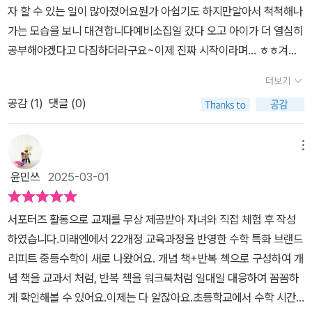
자 할 수 있는 일이 많아졌어요뭔가 아쉽기도 하지만알아서 척척해나
줍니다효과가 있다는 건 알지만 문제를 풀 때도 글씨가 지렁이처럼
가는 모습을 보니 대견합니다​예비소집일 갔다 오고 아이가 더 열심히
흘러가는데 오답노트는 엄두도 못 냈거든요최근에는 문제 푼 흔적을
공부해야겠다고 다짐하더라구요~이제 진짜 시작이라며... ㅎㅎ​겨울
없애주는 앱도 있고, 문제 은행에서 문제들을 선별해 별도의 학습지
방학 동안 아이는수학 공부에 집중하고 있습니다중등수학문제집 <리
로 만들어주는 등 다양한 방법이 있지만 프린트를 해야 하거나 화면
더보기
피트 개념 중등수학 1-1>수학개념서로 공부하고 있습니다미래엔 리
을 보며 문제를 풀어야 한다는 점 때문에 활용을 하지 않고 차라리 교
공감 (
1
)
댓글 (0)
피트 개념 교재는22개정 교육과정을 반영한 수학 특화 브랜드입니다
재를 한 권 더 구입하는 걸 선호했었는데 리피트 덕분에 수고를 덜게
개념 책(BOOK)과 반복 책(CHECK)의1:1 구성으로 효과적인 학습
됐습니다개념 책과 반복첵을 나란히 놓고 보면 어떤 느낌인지 좀 더
이 가능합니다​아이는 차례를 살펴보고학습 시작했어요~​저희 아이는
메뉴
쉽게 이해가 됩니다개념 책에선 틀린 문제를 반복첵에선 쉽게 맞춰
수학을 어려워하지도쉬워하지도 않는 보통의 아이입니다중등수학은
자신감을 얻기도 하고요그 반대의 경우로 쉽게 이해하고 푼 문제를
윤민쓰
2025-03-01
아무래도 초등 때보다어렵다는 이야기를 아이가 듣고스스로 공부해
반복첵에서 틀리는 경험을 통해 아는 문제도 작은 실수로 틀릴 수 있
보겠다고 했습니다​아이가 분량을 정해 학습을 하고 있고,개념 정리가
다는 것을 깨닫고 더 신중해지겠죠!!중등 과정을 시작한다는 것은 초
서포터즈 활동으로 교재를 무상 제공받아 자녀와 직접 체험 후 작성
잘 되어있어공부하기에 좋다고 합니다개념 학습이 끝나고 나면필수
등 과정 한 학년 올라가는 것과는 기분이 사뭇 다릅니다확실하게 개
하였습니다.미래엔에서 22개정 교육과정을 반영한 수학 특화 브랜드
유형 익히기 문제를 풀어봅니다반드시 익혀야 하는 유형을 선별하여
념을 익히고, 그것을 잊지 않기 위해 꾸준한 반복이 뒤따라야 응용 ᆞ
리피트 중등수학이 새로 나왔어요. 개념 책+반복 첵으로 구성하여 개
대표 문제와 쌍둥이 문제를 풀 수 있습니다​중등수학문제집리피트 개
심화 과정도 제대로 할 수 있겠죠이번 겨울방학에 중등 수학을 시작
념 책을 교과서 처럼, 반복 첵을 워크북처럼 일대일 대응하여 꼼꼼하
념 중등수학 1-1교재 학습 후 달라진 점아이가 중등수학은 개념이 어
하려는 학생들이 있다면 미래엔 리피트 개념 중등 수학으로 멋지게
게 확인해볼 수 있어요.이제는 다 알잖아요.초등학교에서 수학 시간
려울 것 같다고생각했는데 이 교재로 학습하고 나서는개념 이해가 잘
시작하세요!!#협찬교재