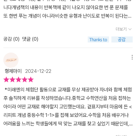
보는 과정이 있고 개념을 잘 이해 했는지 2~4문제 정도로 문제를 풀
응용된 문제들을 통해 개념을 확실하게체크해 볼 수도 있어 좋았던
니다​개념책의 내용이 반복책에 같이 나오지 않아요한 번 푼 문제를
어 보는 구성이라 아이들이 부담 스럽지 않게 공부를 할 수 있어요. 개
것 같습니다. 대단원 학습을 마치고 나면 통합하여 문제들을한 번 더
또 한번 푸는 개념이 아니라비슷한 유형과 난이도로 반복이 된다는
념 익히기도 힘든데 문제가 많으면 많이 지칠 것 같아 이런부분이 정
풀어보게끔 구성되어 있어요.특히 중요한 서술형 문제들을 모아 풀어
점이 좋았답니다필수 유형으로 다양한 문제를 풀고반복책으로 익숙
말 섬세하게 구성 하셨다 싶었어요. 3. 중간 파트 정리필수유형익히
더보기
보게 됩니다.서술형 문제 역시 쌍둥이 문제로 되어 있고요,직접 풀이
해지는 과정으로 기본에 충실하며 중학교 수학을 맞이하려고 합니다
기 / 한걸음 더 / 서술형 감잡기중간 파트를 지나면 다른 파트를 배우
과정을 반복해 보면서익숙해지고 잘 대처할 수 있을 것 같아요.마지
공감 (
0
)
댓글 (0)
단원마무리는 시험기간에 다시 한번 푸는 방식으로 하기 위해서남겨
기 전에 머리속에서 정리 할 수 있는 시간을 주는 방식으로 필수 유형
막 단원 마무리하기 문제입니다.약 20여개의 문제로 구성되어 있고
두었구요오답노트도 확실하게 하며아이가 수포자가 되지 않게 차근
익히기로 유형과 함께 응용 문제를 풀 수 있어요. 이것도 한문제로 제
요,서술형과 별표를 친 문제들이 있어요.다양한 유형과 여러 난이도
차근수학이 재미보다는 수학이 할만하다는 자신감을 심어주기에 좋
메뉴
한 되어 있어서 문제에 치여서 중간에 포기 하게 만드는 부담 스러운
의 문제를 고루 풀어볼 수 있습니다.특히 마지막 부분에 레벨 업 문제
은 기본 개념서라는 생각이 듭니다
문제집이 아니네요. 한걸음 더 부분에서는 조금 난이도를 높여서 문
형제마미
2024-12-22
들을 넣어여러 유형과 응용 유형까지 고루 만나 볼 수 있게 구성한 점
제를 풀어 보는 방식이에요. 서술형에 스트레스 받지 않게 풀어 가이
이 맘에 들었어요.개념책에서 유형 문제들이 조금 부족하다는생각이
드를 잘 해주는 타입의 문제들로 구성되어 있어요.4. 큰 파트 정리단
*미래엔의 체험단 활동으로 교재를 무상 제공받아 자녀와 함께 체험
들수도 있는데요,각 유형별 문제가 두개뿐이라서요..하지만 리:피트
원마무리한 단원을 마무리 하는 것으로 단원 마루리하기로 문제가 2
후 솔직하게 리뷰를 작성하였습니다.중학교 수학연산을 처음 접하는
에는 반복 첵이 하나 더 존재합니다.반복이라는 말처럼, 또 교재의 제
0문제를 넘지 않는 다는게 특징 이에요. 어느 큰 파트는 10~15 정도
아이라 어떤 교재로 해야할지 고민했는데요. 겉표지부터 마음에 든 <
목처럼아주 똑같은 형태의 교재가 한 권 더 제공되는 것인데요~개념
의 문제로 개념을 익히는데 최선을 다 하는 중학수학 문제집 입니다.
리피트 개념 중등수학 1-1>를 접해 보았어요.수학을 처음 배우거나
책으로 진도를 나가고, 반복첵 복습이나 숙제 용도로활용해 보면 정
친절한 문제집 이라 생각이 되요. 어렵지 않게 풀어 갈 수 있고 수학은
어려움을 느끼는 학생들에게 딱 맞는 교재를 찾고 싶었기 때문인데,
말 딱일 것 같단 생각이 듭니다 ^^앞으로 개념 공부할 때는 리:피트 먼
좀 부담스러워 했던 아이가 곧잘 풀더라구요. '문제의 갯수가 많지 않
이 교재는 바로 그런 부모의 마음을 잘 반영한 책이라는 느낌을 받았
저 찾게 될 것 같아요,아직 중등 수학 개념 기본서 고민중이시라면미