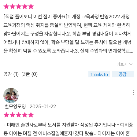
[직접 풀어보니 이런 점이 좋아요]1. 개정 교육과정 반영2022 개정
교육과정의 핵심 취지를 충실히 반영하여, 현행 교육 체계와 완벽히
맞아떨어지는 구성을 자랑합니다.2. 학습 부담 경감내용이 지나치게
어렵거나 방대하지 않아, 학습 부담을 덜 느끼는 동시에 필요한 개념
을 확실히 익힐 수 있도록 도와줍니다.3. 실제 수업과의 연계성학교
수업과 밀접하게 연계된 내용으로 구성되어 있어, 학교에서 배운 내
더보기
용을 복습하거나 예습하는 데 효과적입니다.완벽 개념 정리+ 필수 기
공감 (
1
)
댓글 (0)
본 유형+서술형+단원마무리로 중학교 수학 시간에 자신감 상승☞
응용 ᆞ심화로 나아가는 가장 쉽고 빠른 길을 리피트 개념 중등 수학
이 제시합니다~~~~~~~~~~~~~정수와 유리수 부분까지 학습을
메뉴
했는데 이미 새 교재를 시작할 때의 설렘과 각오는 저 멀리 사라져갑
별모양모양
2025-01-22
니다이때 딱 꺼내든 게 바로 리피트의 필살기 <반복첵>입니다반복첵
의 장점은 새 교재에 대한 동기부여가 가능합니다1주일 정도면 교재
- 미래엔 출판사로부터 도서를 지원받아 작성된 후기입니다 - 예비중
에 대한 흥미가 현저하게 떨어지는데 익숙한 폰트와 교재 구성의 반
등 아이는 며칠 전 예비소집일에혼자! 갔다 왔습니다이제는 아이 혼
복첵으로 한 번 더 채울 수 있어요오답노트 작성에 대한 부담을 줄여