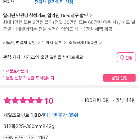
전자책
전자책 출간알림 신청
알라딘 만권당 삼성카드, 알라딘 15% 청구 할인
최대 1만원 또는 2만원 할인(전월 30만원 또는 60만원 이용 시) / 카드 발
급월 +1개월까지는 전월 실적이 없어도 최대 1만원 혜택 제공
카드/간편결제 할인
무이자 할부
소득공제 690원
관심 저자, 시리즈의 출간 알림을 받아보세요
신청
선물포장불가
분철 신청 가능한 도서입니다.
분철 신청
10
100자평 0편
리뷰 44편
세일즈포인트
1,804
미래엔 주간 35위
312쪽
225*300mm
842g
ISBN 9791173111167