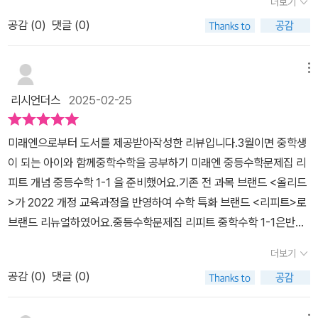
더보기
아서 풀만 하겠어요!' 라고 말하는 것 보면 아무래도 글씨 쓰는 것을
어요. 아이가 중학교 수학을 시작하면서, 어렵지 않게 개념을 차근차
래엔 에듀의 <리:피트> 꼭!!! 살펴보세요 ^^아이가 직접 추천했답니
부담스러워 하고 관심사가 많은 아이라 집중이 힘들었는데 '이 정도
공감 (
0
)
댓글 (0)
근 배우고, 문제를 풀며 자신감을 키울 수 있게 돕는 교재였어요.첫 번
다~
면 가능해요' 라고 말해주네요. 반복 첵! 이라는 별도 책을 통해서 반
째로, 교재의 구성이 정말 마음에 들었어요. 교재는 크게 개념 책, 반
복 학습이 가능해서 실력 까지 올려 주는 문제집! 공부는 끈기 이고 꾸
복 첵, 정답과 해설로 나누어져 있어서, 각 부분을 따로따로 공부할 수
메뉴
준함이라 생각됩니다. 매일 많은 분량이 아니더라도 빼먹지 않고 공
있어 효율적이에요. 교재를 넘겨보면서 느낀 점은 문제 구성이 깔끔
리시언더스
2025-02-25
부하는 습관을 길러 주면 실력은 자연 스럽게 따라 오는 결과가 아닐
하고 체계적이라는 점이에요. 개념을 배우고 나면 그에 맞는 문제들
까 싶어요. 중등수학 1-1은 개념과 필수유형, 서술형, 단원 마무리까
이 적절하게 배치되어 있어서, 아이가 개념을 이해했는지 바로 확인
미래엔으로부터 도서를 제공받아작성한 리뷰입니다.3월이면 중학생
지 완벽하게 만날 수 있는 리피트 중등수학 1-1 입니다.
할 수 있어요. 무엇보다 반복 학습을 할 수 있도록 반복 첵이 마련되어
이 되는 아이와 함께중학수학을 공부하기 미래엔 중등수학문제집 리
있어서, 아이가 학습한 내용을 자연스럽게 복습하며 실력을 다질 수
피트 개념 중등수학 1-1 을 준비했어요.기존 전 과목 브랜드 <올리드
있어요. 처음 배우는 개념을 놓치지 않고 반복하며 확실히 잡을 수 있
>가 2022 개정 교육과정을 반영하여 수학 특화 브랜드 <리피트>로
어, 부모로서 굉장히 만족스러웠어요.또한, 개념 설명이 친절하고 명
브랜드 리뉴얼하였어요.중등수학문제집 리피트 중학수학 1-1은반복
확해서 아이가 스스로 읽고 이해할 수 있도록 잘 구성되어 있었어요.
학습으로 실력을 완성하는 개념 기본서로개념책과 반복첵으로 구성
처음에 개념을 배울 때, 복잡하지 않고 핵심을 정확하게 짚어주는 설
더보기
되어 있어요.미래엔 중등수학문제집 리피트 중학수학은 개념 책(BO
명 덕분에 아이가 어려워하지 않고 차근차근 따라갈 수 있겠더라구
공감 (
0
)
댓글 (0)
OK)과 반복 첵(CHECK)의 1:1 로매칭하여 자연스럽게 반복 학습이
요. 개념을 배우고 나서 바로 개념 Check 문제가 나오기 때문에 아이
가능합니다. 응용 개념, 교과서 외 개념은 과감히 삭제하고, 필요한 개
가 스스로 이해했는지를 확인하면서 학습을 이어갈 수 있어요. 그 후