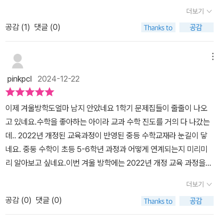
에수학 교과서랑 짝꿍책인 수학 익힘책으로 수업하는것 말이에요.개
된다고 합니다아이의 수학 자신감이조금씩 올라가는 게 느껴집니다
더보기
념을 학습하고, 그 개념에 따른 문제를 익힘책에서 다루어 보는거죠.
아이 스스로도 '수학 잘할 수 있겠는데?'라며자신감을 보이더라구요!!
공감 (
1
)
댓글 (0)
한 권인줄 알았는데 3권으로 분리되요!- 요즘 추세가 분권되는 교재
중등수학문제집리피트 개념 중등수학 추천 이유개념 공부, 어떻게 시
로 나오긴 합니다만,각각의 두께감 보여 드리고 싶어서 일부러 눕힌
작하지?고민하는 아이들에게 추천합니다꼭 필요한 개념만 빠르게 공
각도에서도 찍어 봤어요.개념서 - 유형서- 해설서 두께 비율이 거의
메뉴
부할 수 있습니다중등수학문제집리피트 개념 중등수학교재 활용법학
1:1:1 인거 보이시죠.개념과 반복이 직관적으로 딱 봐도 1:1 로 확실하
습 분량을 아이 스스로 정하도록 했습니다2~4쪽씩 아이가 정해서
pinkpcl
2024-12-22
게 반복시켜줄거 같은 믿음이 있어요.중학교 1학년 수학은소인수 분
학습합니다개념은 2번 읽고 학습하도록 했어요문제를 풀다가 헷갈릴
해정수와 유리수문자의 사용과 식일차방정식촤표평면과 그래프정비
때는 다시 개념을 읽고문제를 풀었습니다서술형 감잡기 문제를 풀어
이제 겨울방학도얼마 남지 안았네요 1학기 문제집들이 줄줄이 나오
례 반비례소인수분해, 최대공약수, 최소공배수와 같이 초둥학교 5학
봅니다구체적인 단계를 통해 서술형 문제를 연습하면서서술형 문제
고 있네요.수학을 좋아하는 아이라 교과 수학 진도를 거의 다 나갔는
년에서 바로 연관되는 개념인 1단원이에요. 오래전 기억을 되살리면
에 대한 감각을 기를 수 있습니다단원 마무리하기!단원을 마무리하고
데.. 2022년 개정된 교육과정이 반영된 중등 수학교재라 눈길이 닿
서 리피트 페이지를 넘겨봅니다.과감하게 교과서 외의 개념은 삭제하
학교 시험에대비할 수 있는 실전 문제로 구성되어 있습니다아이가 어
네요. 중둥 수학이 초등 5-6학년 과정과 어떻게 연계되는지 미리미
고, 진짜 필요한 개념만 빠르게 학습할 수 있도록 구성해서, 중학교 수
려워할 줄 알았는데꼼꼼하게 문제를 읽고 열심히 풀었습니다단원 마
리 알아보고 싶네요.​이번 겨울 방학에는 2022년 개정 교육 과정을
학을 처음 접하는 친구들에게 적극 추천합니다.한눈에 봐도 깔끔하고
무리까지 마치고 나니아이는 수학 자신감이 더 올라갔어요^^개념 책
반영한 미래엔 리피트 1-1로 중등 수학을 선행해 보기로 했어요 ​리:
간결한 개념 정리입니다.개념을 이해 했는지 바로 개념 브릿지와 개
더보기
과 반복 책으로 효과적인 학습이 가능한중등수학문제집 <리피트 개
피트 개념 중등 수학은 개념책, 반복책, 정답과 해설 3권으로 되었는
념 체크로 확인해 볼 수 있어요.중등수학개념서로 딱!제목도 마음에
념 중등수학 1-1>개념 학습 후 반복 책으로 추가 학습이 가능해요!중
공감 (
0
)
댓글 (0)
데요1-1은 초록색으로 되거라 깔끔하고 기분이 좋네요 중등 수학 1-1
딱 들어라고요'서술형 감잡기'진짜 초등학교에서 단원평가, 수행평가
등수학문제집 리피트 개념은처음 살펴보기에 좋은 수학 개념서로선
에서는 소인수분해, 정수와 유리수, 정수와 유리수의 계산문자의 사