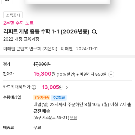
소득공제
2분할 수학 노트
리피트 개념 중등 수학 1-1 (2026년용)
2022 개정 교육과정
미래엔 콘텐츠 연구회
(지은이)
미래엔
2024-11-11
정가
17,000원
15,300
판매가
원
(10% 할인) +
마일리지 850원
13,005
카드최대혜택가
원
수령예상일
양탄자배송
주말특급
내일(일) 22시까지 주문하면 8월 10일 (월) 아침 7시
출
근전 배송
(중구 서소문로 89-31 )
변경
배송료
무료