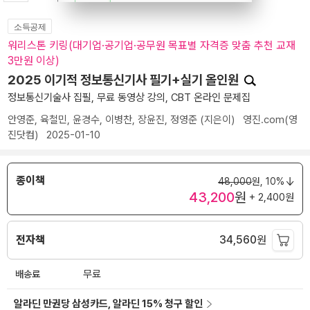
소득공제
워리스톤 키링(대기업·공기업·공무원 목표별 자격증 맞춤 추천 교재
3만원 이상)
2025 이기적 정보통신기사 필기+실기 올인원
정보통신기술사 집필, 무료 동영상 강의, CBT 온라인 문제집
안영준
,
육철민
,
윤경수
,
이병찬
,
장윤진
,
정영준
(지은이)
영진.com(영
진닷컴)
2025-01-10
종이책
48,000
원,
10%
43,200
원
+ 2,400원
전자책
34,560
원
배송료
무료
알라딘 만권당 삼성카드, 알라딘 15% 청구 할인