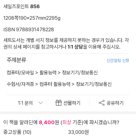
세일즈포인트
856
1208쪽
190*257mm
2295g
ISBN 9788931478228
세트도서는 개별 서지 정보를 제공하지 못하는 경우가 있습니다. 각
권의 상세 페이지를 참고하시거나
1:1 상담
을 이용해 주십시오.
주제분류
신간알림 신청
컴퓨터/모바일
>
활용능력
>
정보기기/정보통신
수험서/자격증
>
컴퓨터 활용능력
>
정보기기/정보통신
선물하기
공유하기
이 책을 알라딘에
8,400
원 (
최상
기준)에 파시겠습니까?
중고상품 (10)
33,000원