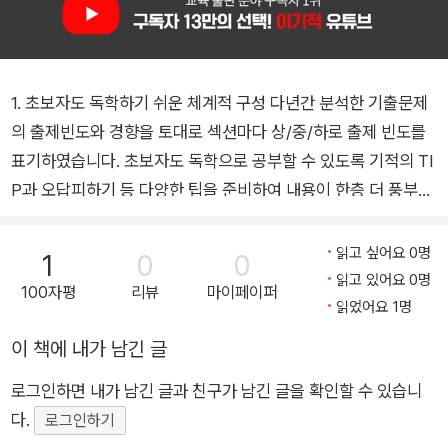
1. 초보자도 독학하기 쉬운 체계적 구성 다년간 분석한 기출문제
의 출제빈도와 경향을 토대로 섹션마다 상/중/하로 출제 빈도를
표기하였습니다. 초보자도 독학으로 공부할 수 있도록 기적의 TI
P과 오답피하기 등 다양한 팁을 준비하여 내용이 한층 더 풍부해
졌으며, 이론을 확인하는 기출문제와 합격을 다지는 예상문제로
자신의 실력을 체크할 수 있습니다. 2. 필기와 실기 내용을 한 번
읽고 싶어요 0명
1
0
0
에 준비 필기 출제기준과 실기 출제기준의 내용을 한 번에 공부할
읽고 있어요 0명
100자평
리뷰
마이페이퍼
수 있도록 정리했습니다. PART별로 필기편과 실기편을 구분하
읽었어요 1명
여 필요한 내용을 공부할 수 있습니다. 실기 시험을 준비하면서
이 책에 내가 남긴 글
헷갈리거나 어려운 내용은 도서 앞 부분의 필기편을 참고하여 보
로그인하면 내가 남긴 글과 친구가 남긴 글을 확인할 수 있습니
충 학습할 수 있습니다. 3. 동영상 강의 무료 제공 처음 시작하는
다.
분들을 위해 예상문제 풀이를 자세히 설명해 드립니다. 동영상 강
로그인하기