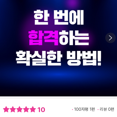
10
100자평 1편
리뷰 0편