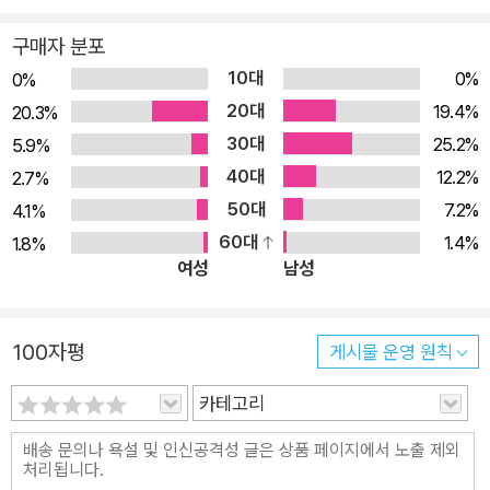
좌는 도서 내의 QR 코드를 통해서 바로 시청할 수 있습니다. 4.
CBT 온라인 문제집 서비스 CBT 온라인 문제집은 실제 CBT 시
구매자 분포
험처럼 컴퓨터 화면에서 모의고사를 이용할 수 있는 서비스입니
10대
0%
0%
다. 영진닷컴 이기적 홈페이지(license.youngjin.com/)에서 무
20대
19.4%
20.3%
료로 이용하세요. 5. 1:1 질문답변이 가능한 이기적 스터디 카페
30대
25.2%
5.9%
영진닷컴은 수험생 여러분들의 고충을 덜어 드리고자 이기적 스
40대
12.2%
2.7%
터디 카페에서 질문답변 게시판을 운영하고 있습니다. 공부하다
50대
7.2%
4.1%
막히는 문제나 혼자서 해결하지 못하는 문제는 이기적 스터디 카
60대
1.4%
1.8%
페(cafe.naver.com/yjbooks)에서 문의해주세요. 1:1 답변을
여성
남성
받을 수 있으며, 실시간 시험 정보와 후기 등 다양한 혜택을 제공
받을 수 있습니다.
100자평
게시물 운영 원칙
카테고리