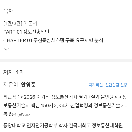
있다. 3권의 기출문제 편에서 필기 기출문제 10회와 실기 기출문
목차
제 10회를 풀어보면서 시험을 준비해 보자.
[1권/2권] 이론서
PART 01 정보전송일반
CHAPTER 01 무선통신시스템 구축 요구사항 분석
저자 소개
지은이:
안영준
저자파일
신간알림 신청
최근작 :
<2026 이기적 정보통신기사 필기+실기 올인원>
,
<정
보통신기술사 핵심 150제>
,
<4차 산업혁명과 정보통신기술>
…
총 6종
(모두보기)
중앙대학교 전자전기공학부 학사 건국대학교 정보통신대학원