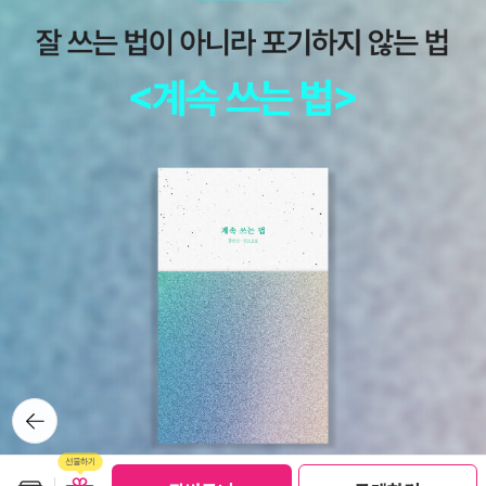
뒤로가
기
보관함담기
선물하기