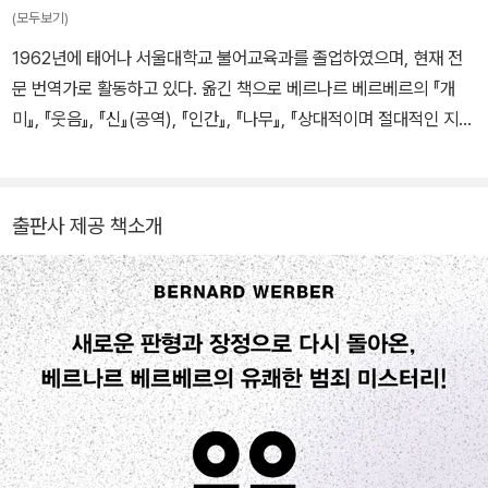
하는 『꿀벌의 예언』, 세 혼종 인류와 그들을 창조한 알리스 카메러가
(모두보기)
만드는 신세기 『키메라의 땅』 등 수많은 베스트셀러를 써냈다. 그의
1962년에 태어나 서울대학교 불어교육과를 졸업하였으며, 현재 전
작품은 35개 언어로 번역되어, 전 세계 3천만 부 이상 판매되었다.
문 번역가로 활동하고 있다. 옮긴 책으로 베르나르 베르베르의 『개
미』, 『웃음』, 『신』(공역), 『인간』, 『나무』, 『상대적이며 절대적인 지식
의 백과사전』(공역), 『뇌』, 『타나토노트』, 『천사들의 제국』, 『나는 그
대의 책이다』, 움베르토 에코의 『프라하의 묘지』, 『로아나 여왕의 신
비한 불꽃』, 『세상의 바보들에게 웃으면서 화내는 방법』, 『세상 사람
출판사 제공 책소개
들에게 보내는 편지』(카를로 마리아 마르티니 공저), 장클로드 카리
에르의 『바야돌리드 논쟁』, 미셸 우엘벡의 『소립자』, 미셸 투르니에
의 『황금 구슬』, 카롤린 봉그랑의 『밑줄 긋는 남자』, 브램 스토커의
『드라큘라』, 파트리크 모디아노의 『우리 아빠는 엉뚱해』, 장자크 상
페의 『속 깊은 이성 친구』, 에리크 오르세나의 『오래오래』, 『두 해 여
름』, 마르셀 에메의 『벽으로 드나드는 남자』, 장크리스토프 그랑제의
『늑대의 제국』, 『검은 선』, 『미세레레』, 드니 게즈의 『머리털자리』, 네
주 시노의 『슬픈 호랑이』 등이 있다.