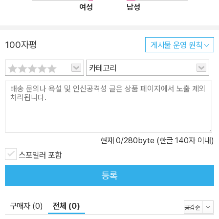
여성
남성
사 대전(大全)』은 <유머 기사단>이 기록했다는 공식 역사서다. 역
사 문헌과 실제 사건을 근간으로 놓고 일부를 슬쩍 바꿔 쓴 유머 세계
사, 혹은 세계 유머사라고 할 수 있다. 역사적 맥락을 알고 읽으면 근
100자평
게시물 운영 원칙
엄한 어투 속에 담긴 풍자의 묘미가 만만치 않다. 이 텍스트에 따르면,
아리스토파네스, 에라스뮈스, 라블레, 몰리에르, 찰리 채플린과 그라
카테고리
우초 마크스 등 이름만 대면 알 만한 희극 작가나 코미디언이 모두 그
비밀 결사의 일원이었다. 그런가 하면 스페인의 이사벨왕 등 역사상
중요 인물들의 의문사 뒤에 유머 기사단의 개입이 있었다거나, 잔다
르크는 농담을 굳게 믿는 바람에 영웅적 행위를 하게 된 시골 여인이
었다는 등의 설정은 역사적 상황과 절묘하게 맞아떨어져 웃음을 짓게
현재
0
/280byte (한글 140자 이내)
만든다. 이와 함께, 수시로 삽입되는 1백 여 편의 농담은 마치 유머집
스포일러 포함
을 읽는 듯한 즐거움을 선사한다. 이 농담들은 때로 작중 인물인 다리
우스의 스탠드업 코미디 작품으로, 때로 웃음의 비밀 결사인 유머 기
등록
사단이 의도적으로 창작한 유머로 제시된다. 핵심 줄기를 이루는 다
리우스 죽음에 대한 미스터리와 그에 얽힌 유머 기사단의 역사, 그리
구매자 (0)
전체 (0)
고 유머 텍스트들은 모두가 정교하게 맞물려 거대하고 일관성 있는