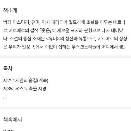
책소개
범죄 미스터리, 유머, 역사 패러디가 절묘하게 조화를 이루는 베르나
르 베르베르의 걸작 『웃음』이 새로운 표지와 판형으로 다시 태어났
다. 소설의 중심 소재는 <유머>의 생산과 유통으로, 베르베르의 상상
은 우리가 일상 속에서 수없이 접하는 우스갯소리들이 어디에서 생겨
나는 것일까 하는 의문에서 출발해 작품 전체가 하나의 거대한 농담
을 지향하듯 발랄하고 유쾌하게 달려간다.
목차
우리는 하루에도 몇 편씩 절묘한 유머와 농담을 접한다. 더없이 완벽
제2막 시원의 숨결(계속)
한 구성을 갖고 있는 <작품>들이지만 작가는 없다. 혹시 누군가, 또
제3막 우스워 죽을 지경
는 어떤 조직이 그런 농담을 의도적으로 만들고 비밀리에 퍼뜨리는
것은 아닐까? 만약 그렇다면 그들은 누구이고 그들의 목적은 무엇일
작가 후기
까? 이 질문들은 <인간은 왜 웃는가?>라는 하나의 근원적 질문에 맞
책속에서
닿아 있으며, 작가는 이에 대한 답을 문학적 탐구를 통해 찾아 나간다.
새롭게 출간된 『웃음』은 시대에 맞추어 외래어 표기법을 꼼꼼하게 다