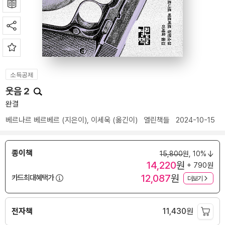
소득공제
웃음 2
완결
베르나르 베르베르
(지은이),
이세욱
(옮긴이)
열린책들
2024-10-15
종이책
15,800
원,
10%
14,220
원
+ 790원
12,087
원
카드최대혜택가
더보기
전자책
11,430
원