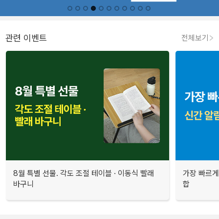
관련 이벤트
전체보기
8월 특별 선물. 각도 조절 테이블 · 이동식 빨래
가장 빠르게
바구니
합