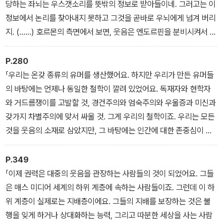
당하는 좌뇌는 우스갯소리를 뜻밖의 정보로 받아들이네. 그러고는 이
정보에서 논리를 찾아내지 못하고 그것을 곧바로 우뇌에게 넘겨 버리
지. (……) 호르몬의 측면에서 보면, 웃음은 엔도르핀을 분비시켜서 쾌
감을 가져다주고 고통을 덜어 주지. 웃음은 심장에도 영향을 미쳐. 때
로는 심장 박동이 아주 빨라질 수도 있어.」
P.280
「우리는 온갖 종류의 유머를 생산했어요. 하지만 우리가 만든 유머들
의 바탕에는 언제나 동일한 철학이 깔려 있었어요. 독재자와 현학자
와 거드름쟁이를 고발할 것, 경건주의와 엄숙주의와 우울증과 미신과
갖가지 차별주의에 맞서 싸울 것. 그게 우리의 철학이죠. 우리는 모든
것을 웃음의 소재로 삼았지만, 그 바탕에는 인간에 대한 존중심이 있
었어요. 우리가 사람들을 조롱하는 것은 인간의 품격을 떨어뜨리기
위해서가 아니라 인간의 가치를 높이기 위해서였어요.」
P.349
「이제 권력은 대중의 웃음을 관장하는 사람들의 것이 되었어요. 그들
은 매스 미디어 세계의 하위 계층에 속하는 사람들이죠. 그런데 이 하
위 계층이 실제로는 지배층이에요. 그들의 지배를 보장하는 것은 불
행을 잊게 하거나 상대화하는 능력, 그리고 따분한 세상을 사는 사람