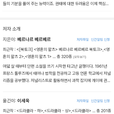
들의 기분을 풀어 주는 능력이죠. 권태에 대한 두려움은 이제 핵심적
인 두려움이 되었어요. 내가 보기에 사람들을 웃게 하는 것은 오늘날
가장 위대한 힘이에요. 어떤 힘도 그 힘을 능가하지 못할 겁니다.」
저자 소개
지은이:
베르나르 베르베르
저자파일
신간알림 신청
최근작 :
<[북토크] <영혼의 왈츠> 베르나르 베르베르 북토크>
,
<영
혼의 왈츠 2>
,
<영혼의 왈츠 1>
… 총 320종
(모두보기)
여덟 살 때부터 단편 소설을 쓰기 시작한 타고난 글쟁이다. 1961년
프랑스 툴루즈에서 태어나 법학을 전공하고 고등 언론 학교에서 저널
리즘을 공부했다. 저널리스트로 활동하면서 과학 잡지에 개미에 관한
글을 발표해 오다가 1991년 『개미』를 출간해 전 세계 독자를 단순에
사로잡으며 <프랑스의 천재 작가>로 부상했다. 이후 영계 탐사단을
옮긴이:
이세욱
저자파일
신간알림 신청
소재로 한 『타나토노트』, 세계를 빚어내는 신들의 이야기 『신』, 제2
의 지구를 찾아 떠난 인류의 모험 『파피용』, 꿀벌이 사라진 지구를 구
최근작 :
<드라큘라 - 하>
,
<드라큘라 - 상>
,
<드라큘라>
… 총 201종