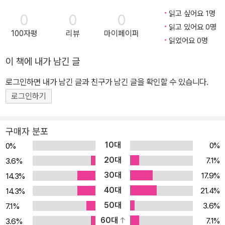
토리 라인, 웃음을 유발하는 농담들, 『유머 역사 대전』이라는 가상의
읽고 싶어요 1명
0
0
0
텍스트가 각각의 겹이다. 이야기는 한 코미디언의 의문사에서 시작된
읽고 있어요 0명
100자평
리뷰
마이페이퍼
다. 프랑스인에게 가장 사랑받는 연예인 1위, 다리우스가 분장실에서
읽었어요 0명
변사체로 발견된 것이다. 분장실은 문이 안으로 잠겨 있었고 침입의
이 책에 내가 남긴 글
흔적조차 없다. 유일한 단서는 그가 사망하기 직전 폭소를 터뜨렸다
는 것뿐. 경찰은 과로로 인한 돌연사로 단정 짓고 수사를 종결하지만,
로그인하면 내가 남긴 글과 친구가 남긴 글을 확인할 수 있습니다.
그 죽음 뒤에 놓인 의문을 추적하는 두 사람이 있다. 프리랜서 기자 뤼
로그인하기
크레스 넴로드, 은자의 풍모를 지닌 전직 과학 전문 기자 이지도르 카
첸버그. 다리우스의 죽음이 타살이라는 심증을 굳힌 두 기자는 살인
구매자 분포
범을 찾아내기 위해 주변 인물들을 추적하다가 죽음에 이르게 하는
10대
0%
0%
유머인 <살인 소담(殺人笑談)>에 대한 소문을 듣고, 특수한 목적을
20대
7.1%
3.6%
갖고 농담을 생산해 유포하는 비밀 결사의 존재를 알게 된다. 두 기자
30대
17.9%
14.3%
는 갖가지 모험과 위기를 헤쳐 나가며, 코미디언 다리우스의 실체, 웃
40대
21.4%
14.3%
음 산업과 유머를 둘러싼 음모, 그리고 역사의 배후에 감춰져 있던 거
50대
대한 비밀 조직에 다가간다. 전편에 흐르는 유머와 풍자 세계사까지
3.6%
7.1%
비트는 야심 찬 패러디 수시로 발췌 인용되는 가상의 텍스트 『유머 역
60대
7.1%
3.6%