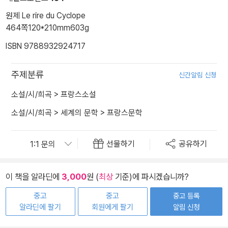
원제 Le rire du Cyclope
464쪽
120*210mm
603g
ISBN 9788932924717
주제분류
신간알림 신청
소설/시/희곡
>
프랑스소설
소설/시/희곡
>
세계의 문학
>
프랑스문학
선물하기
공유하기
이 책을 알라딘에
3,000
원 (
최상
기준)에 파시겠습니까?
중고
중고
중고 등록
알라딘에 팔기
회원에게 팔기
알림 신청